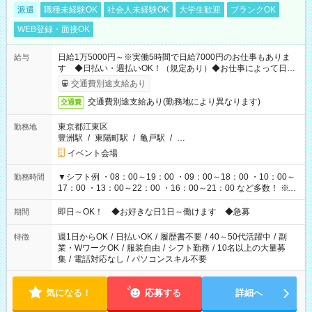
派遣
職種未経験OK
社会人未経験OK
大学生歓迎
ブランクOK
WEB登録・面接OK
日給1万5000円～※実働5時間で日給7000円のお仕事もありま
給与
す ◆日払い・週払いOK！（規定あり）◆お仕事によって日給
も異なります
交通費別途支給あり
交通費別途支給あり(勤務地により異なります)
交通費
東京都江東区
勤務地
豊洲駅
/
東陽町駅
/
亀戸駅
/
…
イベント会場
▼シフト例 ・08：00～19：00 ・09：00～18：00 ・10：00～
勤務時間
17：00 ・13：00～22：00 ・16：00～21：00 など多数！ ※お
仕事により勤務時間が異なります
即日～OK！ ◆お好きな日1日～働けます ◆急募
期間
週1日からOK
/
日払いOK
/
履歴書不要
/
40～50代活躍中
/
副
特徴
業・WワークOK
/
服装自由
/
シフト勤務
/
10名以上の大量募
集
/
電話対応なし
/
パソコンスキル不要
気になる！
応募する
詳細へ