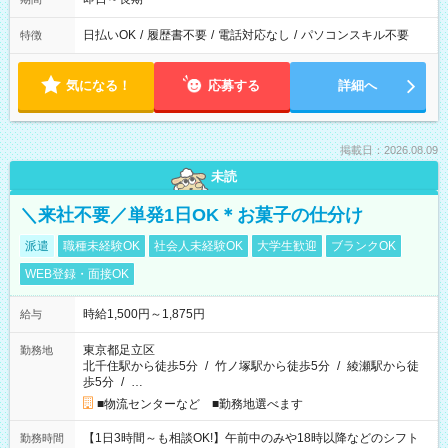
日払いOK
/
履歴書不要
/
電話対応なし
/
パソコンスキル不要
特徴
気になる！
応募する
詳細へ
掲載日：2026.08.09
未読
＼来社不要／単発1日OK＊お菓子の仕分け
派遣
職種未経験OK
社会人未経験OK
大学生歓迎
ブランクOK
WEB登録・面接OK
時給1,500円～1,875円
給与
東京都足立区
勤務地
北千住駅から徒歩5分
/
竹ノ塚駅から徒歩5分
/
綾瀬駅から徒
歩5分
/
…
■物流センターなど ■勤務地選べます
【1日3時間～も相談OK!】午前中のみや18時以降などのシフト
勤務時間