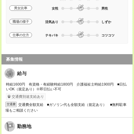
男女比率
女性
男性
職場の様子
活気あり
しずか
仕事の仕方
テキパキ
コツコツ
募集情報
給与
時給1600円 有資格・有経験時給1800円 介護福祉士時給1900円 ■日払
いOK（規定あり）※即日払い不可
交通費別途支給あり
交通費全額支給 ■ガソリン代も全額支給（規定あり） ■無料駐車
交通費
場もご相談ください
勤務地