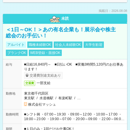
掲載日：2026.08.08
未読
＜1日～OK！＞あの有名企業も！展示会や株主
総会のお手伝い！
アルバイト
職種未経験OK
社会人未経験OK
大学生歓迎
ブランクOK
WEB登録・面接OK
■日給16,840円～ ■日払いOK ■実働3時間5,120円のお仕事あ
給与
ります！
交通費別途支給あり
一部支給
交通費
東京都千代田区
勤務地
東京駅
/
水道橋駅
/
有楽町駅
/
…
株式会社マッシュ
■シフト例 ・07:00～19:30 ・09:00～12:00 ・10:00～17:00 ・
勤務時間
18:00～23:00 ・19:00～07:00 ・20:00～09:00 ・22:00～06:00
etc ★最短で3時間で5,120円のお仕事から 15時間で2万円近く稼
げるお仕事も！ ご希望のお時間に合わせてご紹介！ ※シフトは
■１日のみ・1回だけお仕事OK！
期間