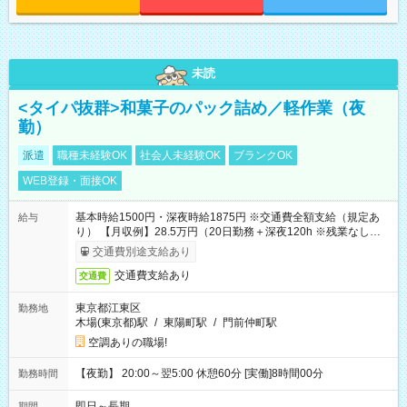
未読
<タイパ抜群>和菓子のパック詰め／軽作業（夜
勤）
派遣
職種未経験OK
社会人未経験OK
ブランクOK
WEB登録・面接OK
基本時給1500円・深夜時給1875円 ※交通費全額支給（規定あ
給与
り） 【月収例】28.5万円（20日勤務＋深夜120h ※残業なしの場
合）
交通費別途支給あり
交通費支給あり
交通費
東京都江東区
勤務地
木場(東京都)駅
/
東陽町駅
/
門前仲町駅
空調ありの職場!
【夜勤】 20:00～翌5:00 休憩60分 [実働]8時間00分
勤務時間
即日～長期
期間