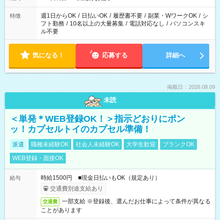
現場によって異なります。 ※勿論、休憩時間はあるのでご安心
ください！
週1日からOK
/
日払いOK
/
履歴書不要
/
副業・WワークOK
/
シ
特徴
フト勤務
/
10名以上の大量募集
/
電話対応なし
/
パソコンスキ
ル不要
気になる！
応募する
詳細へ
掲載日：2026.08.09
未読
＜単発＊WEB登録OK！＞指示どおりにポン
ッ！カプセルトイのカプセル準備！
派遣
職種未経験OK
社会人未経験OK
大学生歓迎
ブランクOK
WEB登録・面接OK
時給1500円 ■現金日払いもOK（規定あり）
給与
交通費別途支給あり
一部支給 ※登録後、選んだお仕事によって条件が異なる
交通費
ことがあります