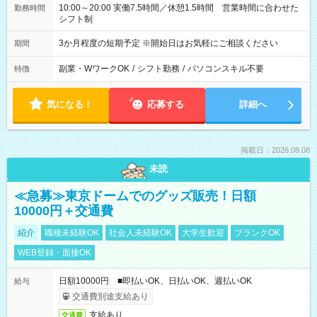
10:00～20:00 実働7.5時間／休憩1.5時間 営業時間に合わせた
勤務時間
シフト制
3か月程度の短期予定 ※開始日はお気軽にご相談ください
期間
副業・WワークOK
/
シフト勤務
/
パソコンスキル不要
特徴
気になる！
応募する
詳細へ
掲載日：2026.08.08
未読
≪急募≫東京ドームでのグッズ販売！日額
10000円＋交通費
紹介
職種未経験OK
社会人未経験OK
大学生歓迎
ブランクOK
WEB登録・面接OK
日額10000円 ■即払いOK、日払いOK、週払いOK
給与
交通費別途支給あり
支給あり
交通費