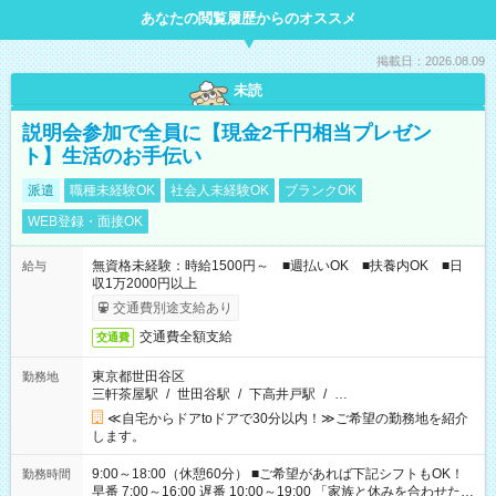
あなたの閲覧履歴からのオススメ
掲載日：2026.08.09
未読
説明会参加で全員に【現金2千円相当プレゼン
ト】生活のお手伝い
派遣
職種未経験OK
社会人未経験OK
ブランクOK
WEB登録・面接OK
無資格未経験：時給1500円～ ■週払いOK ■扶養内OK ■日
給与
収1万2000円以上
交通費別途支給あり
交通費全額支給
交通費
東京都世田谷区
勤務地
三軒茶屋駅
/
世田谷駅
/
下高井戸駅
/
…
≪自宅からドアtoドアで30分以内！≫ご希望の勤務地を紹介
します。
9:00～18:00（休憩60分） ■ご希望があれば下記シフトもOK！
勤務時間
早番 7:00～16:00 遅番 10:00～19:00 「家族と休みを合わせた