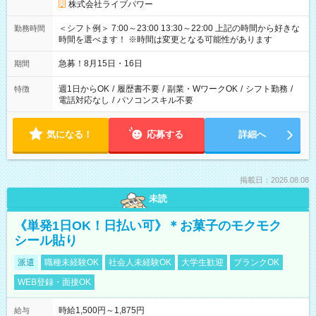
株式会社ライブパワー
＜シフト例＞ 7:00～23:00 13:30～22:00 上記の時間から好きな
勤務時間
時間を選べます！ ※時間は変更となる可能性があります
急募！8月15日・16日
期間
週1日からOK
/
履歴書不要
/
副業・WワークOK
/
シフト勤務
/
特徴
電話対応なし
/
パソコンスキル不要
気になる！
応募する
詳細へ
掲載日：2026.08.08
未読
《単発1日OK！日払い可》＊お菓子のモクモク
シール貼り
派遣
職種未経験OK
社会人未経験OK
大学生歓迎
ブランクOK
WEB登録・面接OK
時給1,500円～1,875円
給与