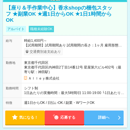
【座り＆手作業中心】香水shopの梱包スタッ
フ ★副業OK ★週1日からOK ★1日1時間から
OK
アルバイト
職種未経験OK
時給1,400円～
給与
【試用期間】試用期間あり 試用期間の長さ：1ヶ月 雇用形態、
給与は本採用時と同じです。
交通費別途支給あり
東京都千代田区
勤務地
東京都千代田区内神田2丁目14番12号 星屋第六ビル402号（最
寄り駅：神田駅）
Ａｌｌｅｙ株式会社
シフト制
勤務時間
1日あたりの実働時間：最大5時間/日 11:00-19:00 └1日あたりの
実働時間：1-5時間 └上記の時間帯内であれば、いつでも勤務可
能！ └平日・土曜日の中で、お好きな曜日でご勤務いただけま
週1日からOK / 日払いOK / 副業・WワークOK
特徴
す！ 【シフト例】 ・11:00～14:00 ・16:30～19:00 ・13:00～
18:00 などのように、自由な働き方が可能なお仕事です！
気になる！
応募する
詳細へ