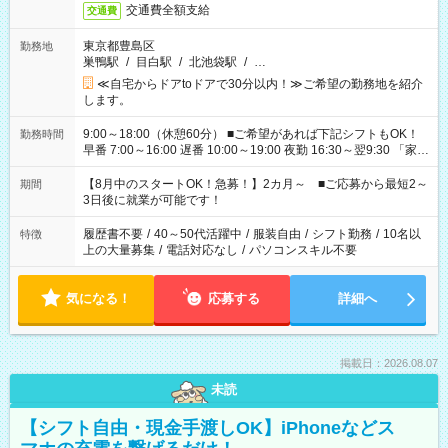
交通費全額支給
交通費
東京都豊島区
勤務地
巣鴨駅
/
目白駅
/
北池袋駅
/
…
≪自宅からドアtoドアで30分以内！≫ご希望の勤務地を紹介
します。
9:00～18:00（休憩60分） ■ご希望があれば下記シフトもOK！
勤務時間
早番 7:00～16:00 遅番 10:00～19:00 夜勤 16:30～翌9:30 「家族
と休みを合わせたい」 「余裕を持って夕飯の準備がしたい」
「できれば残業はしたくない」 など、ご希望を教えてください
【8月中のスタートOK！急募！】2カ月～ ■ご応募から最短2～
期間
ね。 ※Wワーク希望の方へ 今ご覧のお仕事で希望する勤務時間
3日後に就業が可能です！
と、もう1つのお仕事の勤務時間。 合計で週40時間を超える場
合は応募できません。
履歴書不要
/
40～50代活躍中
/
服装自由
/
シフト勤務
/
10名以
特徴
上の大量募集
/
電話対応なし
/
パソコンスキル不要
気になる！
応募する
詳細へ
掲載日：2026.08.07
未読
【シフト自由・現金手渡しOK】iPhoneなどス