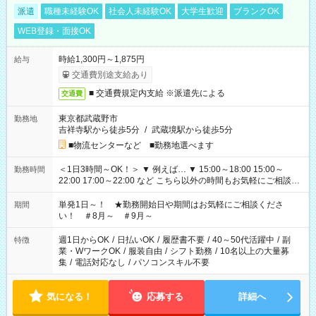
派遣
職種未経験OK
社会人未経験OK
大学生歓迎
ブランクOK
WEB登録・面接OK
時給1,300円～1,875円
給与
交通費別途支給あり
■ 交通費規定内支給 ※派遣先による
交通費
東京都武蔵野市
勤務地
吉祥寺駅から徒歩5分
/
武蔵境駅から徒歩5分
■物流センターなど ■勤務地選べます
＜1日3時間～OK！＞ ▼ 例えば… ▼ 15:00～18:00 15:00～
勤務時間
22:00 17:00～22:00 など こちら以外の時間もお気軽にご相談く
ださい！
単発1日～！ ★勤務開始日や期間はお気軽にご相談くださ
期間
い！ ＃8月～ ＃9月～
週1日からOK
/
日払いOK
/
履歴書不要
/
40～50代活躍中
/
副
特徴
業・WワークOK
/
服装自由
/
シフト勤務
/
10名以上の大量募
集
/
電話対応なし
/
パソコンスキル不要
気になる！
応募する
詳細へ