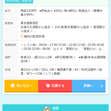
WEB登録・面接OK
時給1328円 ●昇給あり ●日払い制 ●前払い制度あり（稼働分・
給与
最大90%）
東京都新宿区
勤務地
京成大久保駅から徒歩
/
大久保(東京都)駅から徒歩
/
新宿駅か
ら徒歩
/
…
都内の駐禁対策
＜シフト例＞ 09:00～17:00 13:00～22:00 17:00～22:00 19:00
勤務時間
～23:00 22:00～06:00 など ※「昼間だけ」「夜勤だけ」など
の希望OK
単発1日・週1日からOK ●即日勤務OK！ ●春/夏/冬休み期間限
期間
定OK！
週1日からOK
/
日払いOK
/
履歴書不要
/
40～50代活躍中
/
副
特徴
業・WワークOK
/
シフト勤務
気になる！
応募する
詳細へ
未読