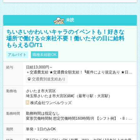
未読
ちいさいかわいいキャラのイベントも！好きな
場所で働ける☆来社不要！働いたその日に給料
もらえる◎/T1
アルバイト
職種未経験OK
日給13,000円～
給与
＋交通費支給 ★交通費全額支給！ ┗案件により規定あり ★日払
いOK！（規定あり） ┗働いたその日に現金GET♪ お仕事後はコ
交通費別途支給あり
ンビニATMから 日払い分を引き落とせます！ 【試用期間】試
用期間なし
さいたま市大宮区
勤務地
埼玉県さいたま市大宮区錦町（最寄り駅：大宮駅）
株式会社ワンベルウッズ
勤務時間は指定なし
勤務時間
変形労働時間制 想定労働時間160時間/月 【シフト例】 ・8：00
～21：00
単発・1日のみOK
期間