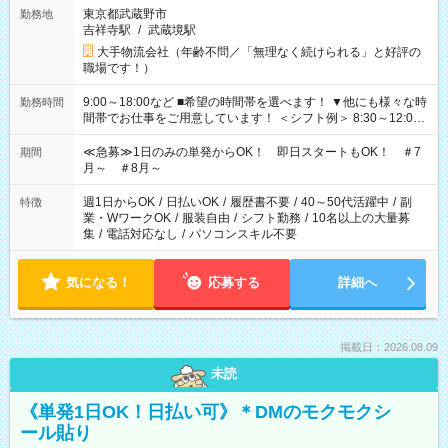
東京都武蔵野市
勤務地
吉祥寺駅
/
武蔵境駅
大手物流会社（年齢不問／「無理なく続けられる」と好評の
職場です！）
9:00～18:00など ■希望の時間帯を選べます！ ▼他にも様々な時
勤務時間
間帯でお仕事をご用意しています！ ＜シフト例＞ 8:30～12:00
17:00～22:00 13:00～22:00 22:00～翌6:00 など
≪急募≫1日のみの単発からOK！ 即日スタートもOK！ ＃7
期間
月～ ＃8月～
週1日からOK
/
日払いOK
/
履歴書不要
/
40～50代活躍中
/
副
特徴
業・WワークOK
/
服装自由
/
シフト勤務
/
10名以上の大量募
集
/
電話対応なし
/
パソコンスキル不要
気になる！
応募する
詳細へ
掲載日：2026.08.09
未読
《単発1日OK！日払い可》＊DMのモクモクシ
ール貼り