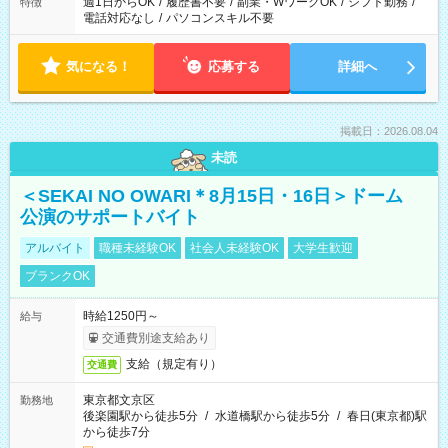
週1日からOK
/
履歴書不要
/
副業・WワークOK
/
シフト勤務
/
特徴
電話対応なし
/
パソコンスキル不要
気になる！
応募する
詳細へ
掲載日：2026.08.04
未読
＜SEKAI NO OWARI＊8月15日・16日＞ドーム
公演のサポートバイト
アルバイト
職種未経験OK
社会人未経験OK
大学生歓迎
ブランクOK
時給1250円～
給与
交通費別途支給あり
支給（規定有り）
交通費
東京都文京区
勤務地
後楽園駅から徒歩5分
/
水道橋駅から徒歩5分
/
春日(東京都)駅
から徒歩7分