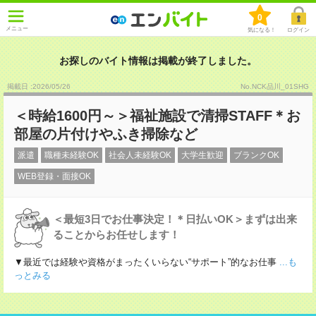
0
メニュー
気になる！
ログイン
お探しのバイト情報は掲載が終了しました。
掲載日 :2026
/
05
/
26
No.NCK品川_01SHG
＜時給1600円～＞福祉施設で清掃STAFF＊お
部屋の片付けやふき掃除など
派遣
職種未経験OK
社会人未経験OK
大学生歓迎
ブランクOK
WEB登録・面接OK
＜最短3日でお仕事決定！＊日払いOK＞まずは出来
ることからお任せします！
▼最近では経験や資格がまったくいらない“サポート”的なお仕事
...も
っとみる