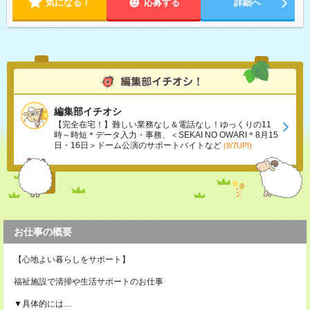
気になる！
応募する
詳細へ
編集部イチオシ
【完全在宅！】難しい業務なし＆電話なし！ゆっくりの11
時～時短＊データ入力・事務、＜SEKAI NO OWARI＊8月15
日・16日＞ドーム公演のサポートバイトなど
(8/7UP!)
お仕事の概要
【心地よい暮らしをサポート】
福祉施設で清掃や生活サポートのお仕事
▼具体的には…