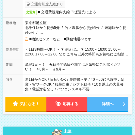
交通費別途支給あり
■ 交通費規定内支給 ※派遣先による
交通費
東京都足立区
勤務地
北千住駅から徒歩5分
/
竹ノ塚駅から徒歩5分
/
綾瀬駅から徒
歩5分
/
…
■物流センターなど ■勤務地選べます
＜1日3時間～OK！＞ ▼ 例えば… ▼ 15:00～18:00 15:00～
勤務時間
22:00 17:00～22:00 など こちら以外の時間もお気軽にご相談く
ださい！
単発1日～！ ★勤務開始日や期間はお気軽にご相談くださ
期間
い！ ＃8月～ ＃9月～
週1日からOK
/
日払いOK
/
履歴書不要
/
40～50代活躍中
/
副
特徴
業・WワークOK
/
服装自由
/
シフト勤務
/
10名以上の大量募
集
/
電話対応なし
/
パソコンスキル不要
気になる！
応募する
詳細へ
未読