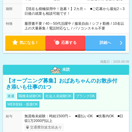
い」 「余裕を持って夕飯の準備がしたい」 「できれば残業はし
たくない」 など、ご希望を教えてくださいね。 ※Wワーク希望
【現在も積極採用中！急募！】2カ月～ ■ご応募から最短2～3
期間
の方へ 今ご覧のお仕事で希望する勤務時間と、もう1つのお仕事
日後の就業も相談可能です！
の勤務時間。 合計で週40時間を超える場合は応募できません。
履歴書不要
/
40～50代活躍中
/
服装自由
/
シフト勤務
/
10名以
特徴
上の大量募集
/
電話対応なし
/
パソコンスキル不要
気になる！
応募する
詳細へ
掲載日：2026.08.09
未読
【オープニング募集】おばあちゃんのお散歩付
き添いも仕事の1つ
派遣
職種未経験OK
社会人未経験OK
ブランクOK
WEB登録・面接OK
無資格未経験：時給1500円～ ■週払いOK ■扶養内OK ■日
給与
収1万2000円以上
交通費別途支給あり