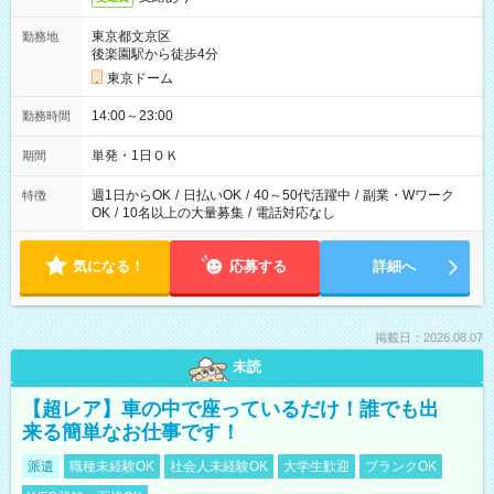
東京都文京区
勤務地
後楽園駅から徒歩4分
東京ドーム
14:00～23:00
勤務時間
単発・1日ＯＫ
期間
週1日からOK
/
日払いOK
/
40～50代活躍中
/
副業・Wワーク
特徴
OK
/
10名以上の大量募集
/
電話対応なし
気になる！
応募する
詳細へ
掲載日：2026.08.07
未読
【超レア】車の中で座っているだけ！誰でも出
来る簡単なお仕事です！
派遣
職種未経験OK
社会人未経験OK
大学生歓迎
ブランクOK