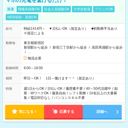
マホの充電を繋げるだけ！
派遣
職種未経験OK
社会人未経験OK
大学生歓迎
ブランクOK
WEB登録・面接OK
時給1414円～ ▼日払いOK（規定あり） ■初勤務手当あり
給与
※規定による
東京都新宿区
勤務地
新宿駅から徒歩
/
新宿三丁目駅から徒歩
/
高田馬場駅から徒歩
/
…
物流企業
9:00～18:00
勤務時間
即日～OK！ 1日～働けます＾＾（規定あり）
期間
週1日からOK
/
日払いOK
/
履歴書不要
/
40～50代活躍中
/
副
特徴
業・WワークOK
/
服装自由
/
シフト勤務
/
10名以上の大量募
集
/
電話対応なし
/
パソコンスキル不要
気になる！
応募する
詳細へ