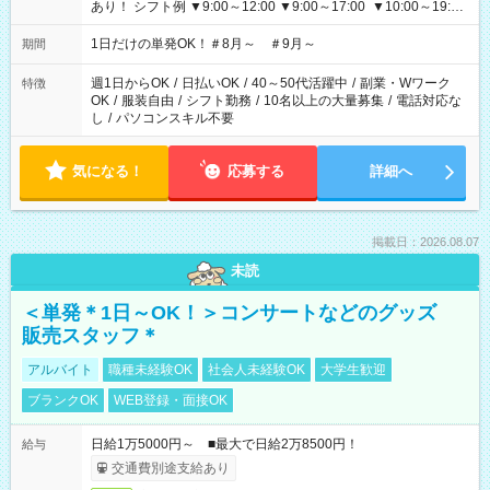
あり！ シフト例 ▼9:00～12:00 ▼9:00～17:00 ▼10:00～19:00
▼18:00～21:00
1日だけの単発OK！＃8月～ ＃9月～
期間
週1日からOK
/
日払いOK
/
40～50代活躍中
/
副業・Wワーク
特徴
OK
/
服装自由
/
シフト勤務
/
10名以上の大量募集
/
電話対応な
し
/
パソコンスキル不要
気になる！
応募する
詳細へ
掲載日：2026.08.07
未読
＜単発＊1日～OK！＞コンサートなどのグッズ
販売スタッフ＊
アルバイト
職種未経験OK
社会人未経験OK
大学生歓迎
ブランクOK
WEB登録・面接OK
日給1万5000円～ ■最大で日給2万8500円！
給与
交通費別途支給あり