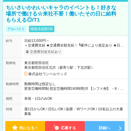
ちいさいかわいいキャラのイベントも！好きな
場所で働ける☆来社不要！働いたその日に給料
もらえる◎/T1
アルバイト
職種未経験OK
日給13,000円～
給与
＋交通費支給 ★交通費全額支給！ ┗案件により規定あり ★日払
いOK！（規定あり） ┗働いたその日に現金GET♪ お仕事後はコ
交通費別途支給あり
ンビニATMから 日払い分を引き落とせます！ 【試用期間】試
用期間なし
東京都世田谷区
勤務地
東京都世田谷区北沢（最寄り駅：下北沢駅）
株式会社ワンベルウッズ
勤務時間は指定なし
勤務時間
変形労働時間制 想定労働時間160時間/月 【シフト例】 ・8：00
～21：00
単発・1日のみOK
期間
週1日からOK / 日払いOK / 副業・WワークOK / 10名以上の大量
特徴
募集
気になる！
応募する
詳細へ