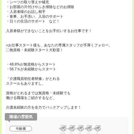
・シーツの取り替えや補充
・お部屋の片付けやふき掃除などのお掃除
・入居者様のお話し相手
・食事、お手洗い、入浴のサポート
・日々の生活のサポート など！
入居者様ができないことをお手伝いするお仕事です！
○お仕事スタート後も、あなたの専属スタッフが手厚くフォロー。
〇無資格・未経験スタート大歓迎！
・48.8%が無資格からスタート
・56.7％が未経験からスタート
「介護職員初任者研修」がとれる
スクールもありますし、
資格がとれるまでは無資格・未経験でも
働ける職場をご紹介するなど、
介護未経験の方を全力でバックアップします！
職場の雰囲気
年齢層
20代
30
40
50
60