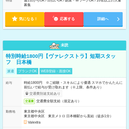
週1日からOK / 日払いOK / 副業・WワークOK / 10名以上の大量
特徴
募集
気になる！
応募する
詳細へ
未読
特別時給1800円【ヴァレクストラ】短期スタッ
フ 日本橋
派遣
ブランクOK
WEB登録・面接OK
時給1800円 ※ご経験・スキルにより優遇 スマホでかんたんに
給与
前払いで給与が受け取れます（※上限、条件あり）
交通費別途支給あり
交通費全額支給（規定あり）
交通費
東京都中央区
勤務地
東京都中央区 東京メトロ 日本橋駅から直結（徒歩1分）
Valextra