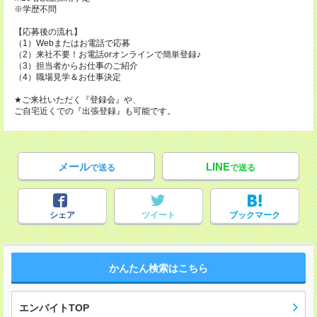
※学歴不問
【応募後の流れ】
（1）Webまたはお電話で応募
（2）来社不要！お電話orオンラインで簡単登録♪
（3）担当者からお仕事のご紹介
（4）職場見学＆お仕事決定
★ご来社いただく『登録会』や、
ご自宅近くでの『出張登録』も可能です。
メール
LINE
で送る
で送る
シェア
ツイート
ブックマーク
かんたん検索はこちら
エンバイトTOP