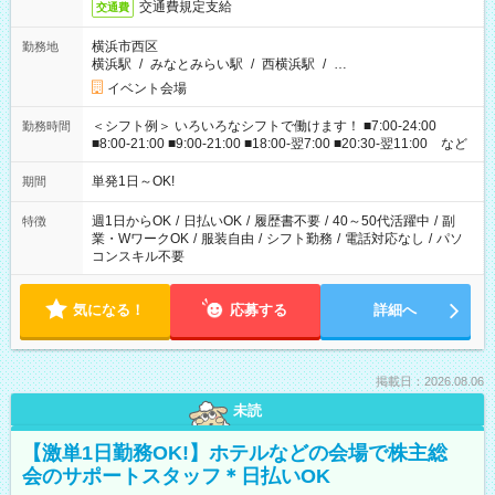
交通費規定支給
交通費
横浜市西区
勤務地
横浜駅
/
みなとみらい駅
/
西横浜駅
/
…
イベント会場
＜シフト例＞ いろいろなシフトで働けます！ ■7:00-24:00
勤務時間
■8:00-21:00 ■9:00-21:00 ■18:00-翌7:00 ■20:30-翌11:00 など
単発1日～OK!
期間
週1日からOK
/
日払いOK
/
履歴書不要
/
40～50代活躍中
/
副
特徴
業・WワークOK
/
服装自由
/
シフト勤務
/
電話対応なし
/
パソ
コンスキル不要
気になる！
応募する
詳細へ
掲載日：2026.08.06
未読
【激単1日勤務OK!】ホテルなどの会場で株主総
会のサポートスタッフ＊日払いOK