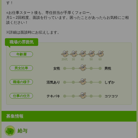
す！
○お仕事スタート後も、専任担当が手厚くフォロー。
月1～2回程度、面談を行っています。困ったことがあったらお気軽にご相
談ください！
※詳細は面談時にお伝えします。
職場の雰囲気
年齢層
20代
30
40
50
60
男女比率
女性
男性
職場の様子
活気あり
しずか
仕事の仕方
テキパキ
コツコツ
募集情報
給与