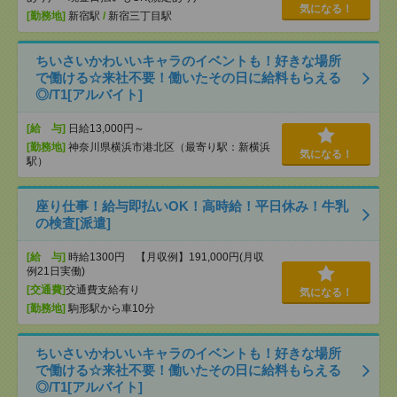
気になる！
[勤務地]
新宿駅
/
新宿三丁目駅
ちいさいかわいいキャラのイベントも！好きな場所
で働ける☆来社不要！働いたその日に給料もらえる
◎/T1[アルバイト]
[給 与]
日給13,000円～
[勤務地]
神奈川県横浜市港北区（最寄り駅：新横浜
気になる！
駅）
座り仕事！給与即払いOK！高時給！平日休み！牛乳
の検査[派遣]
[給 与]
時給1300円 【月収例】191,000円(月収
例21日実働)
[交通費]
交通費支給有り
気になる！
[勤務地]
駒形駅から車10分
ちいさいかわいいキャラのイベントも！好きな場所
で働ける☆来社不要！働いたその日に給料もらえる
◎/T1[アルバイト]