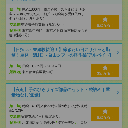
[給 与]
時給1800円 ※ご経験・スキルにより優
遇 スマホでかんたんに前払いで給与が受け取れま
す（※上限、条件あり）
[交通費]
交通費全額支給（規定あり）
気になる！
[勤務地]
東京都中央区 東京メトロ 日本橋駅から直
結（徒歩1分）
【日払い・未経験歓迎！】稼ぎたい日にサクッと勤
務！単発・週1日～自由シフトの軽作業[アルバイト]
[給 与]
日給10,305円～37,204円
[勤務地]
東京都新宿区愛住町
気になる！
【夜勤】手のひらサイズ部品のセット・袋詰め｜重
量物なし[派遣]
[給 与]
時給1370円／夜22時～翌5時までは深夜時
給1713円
[交通費]
実費支給／当社規定あり。
気になる！
[勤務地]
北赤羽駅から徒歩5分
/
浮間舟渡駅
/
川口駅