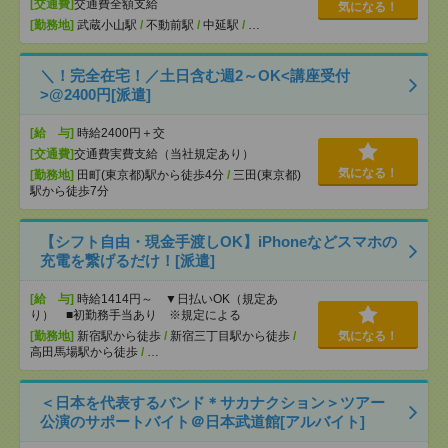
[交通費]
交通費全額支給
気になる！
[勤務地]
武蔵小山駅
/
不動前駅
/
中延駅
/
…
＼！完全在宅！／土日含む週2～OK<講座受付
>@2400円[派遣]
[給 与]
時給2400円＋交
[交通費]
交通費実費支給（当社規定あり）
気になる！
[勤務地]
田町(東京都)駅から徒歩4分
/
三田(東京都)
駅から徒歩7分
【シフト自由・現金手渡しOK】iPhoneなどスマホの
充電を繋げるだけ！[派遣]
[給 与]
時給1414円～ ▼日払いOK（規定あ
り） ■初勤務手当あり ※規定による
[勤務地]
新宿駅から徒歩
/
新宿三丁目駅から徒歩
/
気になる！
高田馬場駅から徒歩
/
…
＜日本を代表するバンド＊サカナクション＞ツアー
公演のサポートバイト＠日本武道館[アルバイト]