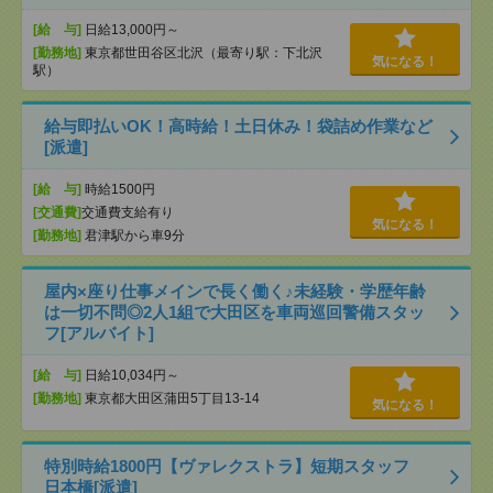
[給 与]
日給13,000円～
[勤務地]
東京都世田谷区北沢（最寄り駅：下北沢
気になる！
駅）
給与即払いOK！高時給！土日休み！袋詰め作業など
[派遣]
[給 与]
時給1500円
[交通費]
交通費支給有り
気になる！
[勤務地]
君津駅から車9分
屋内×座り仕事メインで長く働く♪未経験・学歴年齢
は一切不問◎2人1組で大田区を車両巡回警備スタッ
フ[アルバイト]
[給 与]
日給10,034円～
[勤務地]
東京都大田区蒲田5丁目13-14
気になる！
特別時給1800円【ヴァレクストラ】短期スタッフ
日本橋[派遣]