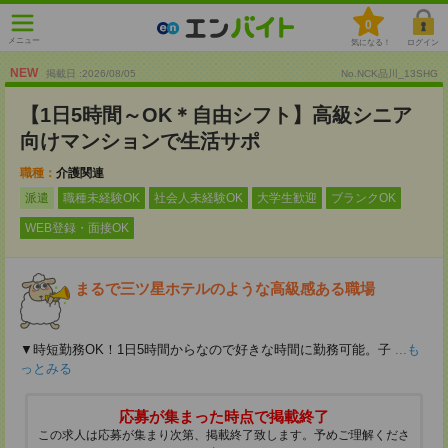
0
メニュー
気になる！
ログイン
NEW
掲載日 :2026
/
08
/
05
No.NCK品川_13SHG
【1日5時間～OK＊自由シフト】高級シニア
向けマンションで生活サポ
職種：
介護関連
派遣
職種未経験OK
社会人未経験OK
大学生歓迎
ブランクOK
WEB登録・面接OK
まるで三ツ星ホテルのような高級感ある職場
▼時短勤務OK！1日5時間からなので好きな時間に勤務可能。子
...も
っとみる
応募が集まった時点で掲載終了
この求人は応募が集まり次第、掲載終了致します。予めご理解くださ