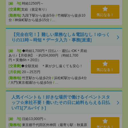
[給 与]
時給1250円～
[交通費]
支給（規定有り）
気になる！
[勤務地]
九段下駅から徒歩5分
/
竹橋駅から徒歩10
分
/
神保町駅から徒歩15分
/
…
【完全在宅！】難しい業務なし＆電話なし！ゆっく
りの11時～時短＊データ入力・事務[派遣]
[給 与]
◆時給1,700円＊日払い・週払いOK＊昇給
あり♪【月収例】 ・約204,000円 （時給1,700
円 × 実働6h × 20日）
[交通費]
◆全額支給 ＊家が少し遠くても安心！
気になる！
[月収例]
20～25万円
[勤務地]
竹芝駅から徒歩2分
/
浜松町駅から徒歩4分
/
大門(東京都)駅から徒歩5分
/
…
人気イベントも！好きな場所で働けるイベントスタ
ッフ☆来社不要！働いたその日に給料もらえる日払
い/T1[アルバイト]
[給 与]
日給13,000円～
[勤務地]
東京都千代田区外神田（最寄り駅：秋葉原
気になる！