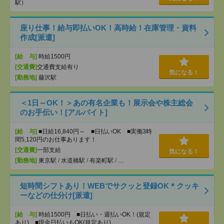
駅）
座り仕事！給与即払いOK！高時給！在庫管理・資料
作成[派遣]
[給 与]
時給1500円
[交通費]
交通費支給有り
気になる！
[勤務地]
藤沢駅
＜1日～OK！＞あの有名企業も！展示会や株主総会
のお手伝い！[アルバイト]
[給 与]
■日給16,840円～ ■日払いOK ■実働3時
間5,120円のお仕事あります！
[交通費]
一部支給
気になる！
[勤務地]
東京駅
/
水道橋駅
/
有楽町駅
/
…
短時間シフトあり！WEBでサクッと登録OK＊クッキ
ーなどの仕分け[派遣]
[給 与]
時給1500円 ■日払い・週払いOK！(規定
あり) ■現金日払いもOK(規定あり)