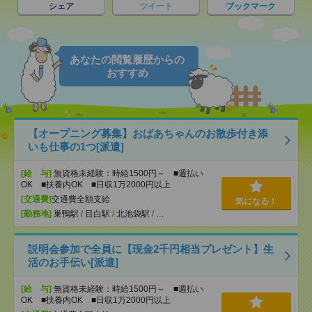
シェア
ツイート
ブックマーク
あなたの閲覧履歴からの
おすすめ
【オープニング募集】おばあちゃんのお散歩付き添
いも仕事の1つ[派遣]
[給 与]
無資格未経験：時給1500円～ ■週払い
OK ■扶養内OK ■日収1万2000円以上
[交通費]
交通費全額支給
気になる！
[勤務地]
巣鴨駅
/
目白駅
/
北池袋駅
/
…
説明会参加で全員に【現金2千円相当プレゼント】生
活のお手伝い[派遣]
[給 与]
無資格未経験：時給1500円～ ■週払い
OK ■扶養内OK ■日収1万2000円以上