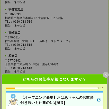
担当：採用担当
宇都宮支店
〒320-0033
栃木県宇都宮市本町4-15 宇都宮ＮＩビル8階
TEL：0120-713-515
担当：採用担当
高崎支店
〒370-0814
群馬県高崎市栄町16-11 高崎イーストタワー7階
TEL：0120-713-515
担当：採用担当
柏支店
〒277-0842
千葉県柏市末広町7-3 柏第一生命ビル4階
TEL：0120-713-515
担当：採用担当
×
どちらのお仕事が気になりますか？
八王子支店
東京都八王子市東町1－6 橋完ＬＫビル 3階
TEL：0120-713-515
1
/10
担当：採用担当
【オープニング募集】おばあちゃんのお散歩
町田支店
付き添いも仕事の1つ[派遣]
〒194-0022 東京都町田市森野1-33-11 町田森野ビル1階
TEL：0120-713-515