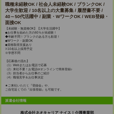
職種未経験OK / 社会人未経験OK / ブランクOK /
大学生歓迎 / 10名以上の大量募集 / 履歴書不要 /
40～50代活躍中 / 副業・WワークOK / WEB登録・
面接OK
【未経験・無資格OK】【大学生活躍中】
◆お仕事を始めた方の60％が未経験！
◆年齢不問！ブランクのある方も歓迎！
◆Wワーク・副業OK
◆資格取得支援あり
※10名以上採用予定
※学歴不問
【応募後の流れ】
（1）Webまたはお電話で応募
（2）来社不要！お電話orオンラインで簡単登録♪
（3）担当者からお仕事のご紹介
（4）職場見学＆お仕事決定
★ご来社いただく『登録会』や、
ご自宅近くでの『出張登録』も可能です。
派遣会社情報
株式会社ネオキャリア ナイス！介護事業部