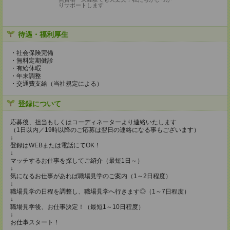
りサポートします
待遇・福利厚生
・社会保険完備
・無料定期健診
・有給休暇
・年末調整
・交通費支給（当社規定による）
登録について
応募後、担当もしくはコーディネーターより連絡いたします
（1日以内／19時以降のご応募は翌日の連絡になる事もございます）
↓
登録はWEBまたは電話にてOK！
↓
マッチするお仕事を探してご紹介（最短1日～）
↓
気になるお仕事があれば職場見学のご案内（1～2日程度）
↓
職場見学の日程を調整し、職場見学へ行きます◎（1～7日程度）
↓
職場見学後、お仕事決定！（最短1～10日程度）
↓
お仕事スタート！