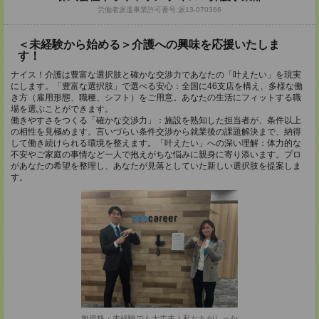
労働者派遣事業許可番号:派13-070366
＜未経験から始める＞介護への興味を応援いたしま
す！
ナイス！介護は豊富な選択肢と確かな交渉力であなたの「叶えたい」を現実
にします。「豊富な選択肢」で選べる安心：全国に46支店を構え、多様な働
き方（雇用形態、職種、シフト）をご用意。あなたの生活にフィットする職
場を選ぶことができます。
働きやすさをつくる「確かな交渉力」：施設を熟知した担当者が、条件以上
の相性を見極めます。言いづらい条件交渉から就業後の課題解決まで、納得
して働き続けられる環境を整えます。「叶えたい」への深い理解：体力的な
不安やご家庭の事情など一人で抱えがちな悩みに親身に寄り添います。プロ
があなたの希望を整理し、あなたが見落としていた新しい選択肢を提案しま
す。
無資格・未経験でも大丈夫！私たちがしっか