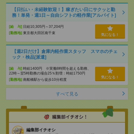
【日払い・未経験歓迎！】稼ぎたい日にサクッと勤
務！単発・週1日～自由シフトの軽作業[アルバイト]
[給 与]
日給10,305円～37,204円
[勤務地]
東京都大田区南千束
気になる！
【週2日だけ】倉庫内軽作業スタッフ スマホのチェ
ック・検品[派遣]
[給 与]
時給1400円 ※実働8時間を超える勤務、
22時～翌5時勤務の場合25％割増：時給1750円
気になる！
[勤務地]
南船橋駅から徒歩10分程度
すべて見る
編集部イチオシ