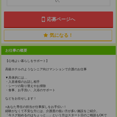
い。
応募ページへ
気になる！
お仕事の概要
【心地よい暮らしをサポート】
高級ホテルのようなシニア向けマンションで介護のお仕事
▼具体的には…
・入居者様のお話し相手
・シーツの取り替えやお掃除
・食事、お手洗い、入浴のサポート
などをお任せします！
○あなた専任の担当が仕事探しをお手伝い！
経験がなくて不安な方には、介護度の低い方が多い施設をご紹介。
「今スグ始めるのはちょっと…」という方はスタート日のご相談もOKで