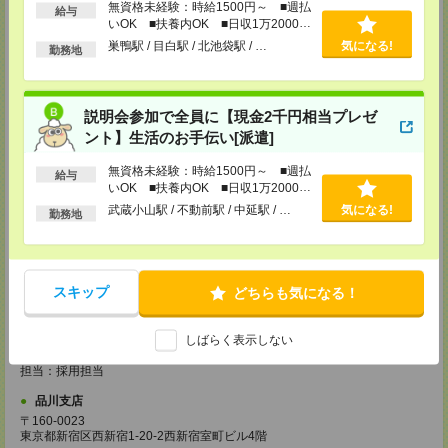
担当：採用担当
無資格未経験：時給1500円～ ■週払
給与
いOK ■扶養内OK ■日収1万2000円
越谷支店
以上
巣鴨駅 / 目白駅 / 北池袋駅 / …
気になる!
勤務地
〒343-0816
埼玉県越谷市弥生町1-4 越谷弥生ビル3階
TEL：0120-713-515
担当：採用担当
説明会参加で全員に【現金2千円相当プレゼ
厚木支店
ント】生活のお手伝い[派遣]
神奈川県厚木市旭町1-2-1 日本生命本厚木ビル7階
TEL：0120-713-515
無資格未経験：時給1500円～ ■週払
給与
担当：採用担当
いOK ■扶養内OK ■日収1万2000円
以上
武蔵小山駅 / 不動前駅 / 中延駅 / …
気になる!
藤沢支店
勤務地
〒251-0025
神奈川県藤沢市鵠沼石上1丁目5番2号
日本生命藤沢ビル2階
TEL：0120-713-515
スキップ
担当：採用担当
どちらも気になる！
甲府支店
しばらく表示しない
〒400-0031 山梨県甲府市丸の内2-30-3 甲府丸の内ビル5階
TEL：0120-713-515
担当：採用担当
品川支店
〒160-0023
東京都新宿区西新宿1-20-2西新宿室町ビル4階