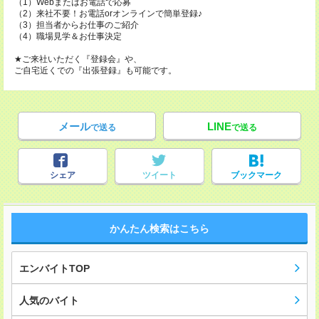
（1）Webまたはお電話で応募
（2）来社不要！お電話orオンラインで簡単登録♪
（3）担当者からお仕事のご紹介
（4）職場見学＆お仕事決定
★ご来社いただく『登録会』や、
ご自宅近くでの『出張登録』も可能です。
メール
LINE
で送る
で送る
シェア
ツイート
ブックマーク
かんたん検索はこちら
エンバイトTOP
人気のバイト