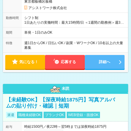
東京都板橋区板橋
アシストワーク株式会社
シフト制
勤務時間
1日あたりの実働時間：最大15時間/日 ＜1週間の勤務例＞週3回
勤務 勤務：月・水・金 休み：火・木・土・日 好きな時にお仕事
可能です！ ※1日あたりの最大実働時間は日勤、夜勤共に勤務し
単発・1日のみOK
期間
た時間になります。
週1日からOK / 日払いOK / 副業・WワークOK / 10名以上の大量
特徴
募集
気になる！
応募する
詳細へ
未読
【未経験OK】【深夜時給1875円】写真アルバ
ムの貼り付け・確認｜短期
派遣
職種未経験OK
ブランクOK
WEB登録・面接OK
時給1500円／夜22時～翌5時までは深夜時給1875円
給与