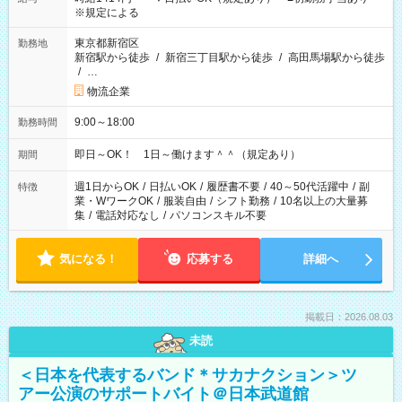
※規定による
東京都新宿区
勤務地
新宿駅から徒歩
/
新宿三丁目駅から徒歩
/
高田馬場駅から徒歩
/
…
物流企業
9:00～18:00
勤務時間
即日～OK！ 1日～働けます＾＾（規定あり）
期間
週1日からOK
/
日払いOK
/
履歴書不要
/
40～50代活躍中
/
副
特徴
業・WワークOK
/
服装自由
/
シフト勤務
/
10名以上の大量募
集
/
電話対応なし
/
パソコンスキル不要
気になる！
応募する
詳細へ
掲載日：2026.08.03
未読
＜日本を代表するバンド＊サカナクション＞ツ
アー公演のサポートバイト＠日本武道館