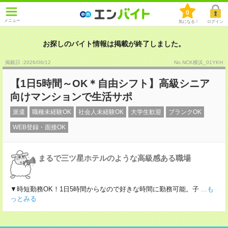
0
メニュー
気になる！
ログイン
お探しのバイト情報は掲載が終了しました。
掲載日 :2026
/
06
/
12
No.NCK横浜_01YKH
【1日5時間～OK＊自由シフト】高級シニア
向けマンションで生活サポ
派遣
職種未経験OK
社会人未経験OK
大学生歓迎
ブランクOK
WEB登録・面接OK
まるで三ツ星ホテルのような高級感ある職場
▼時短勤務OK！1日5時間からなので好きな時間に勤務可能。子
...も
っとみる