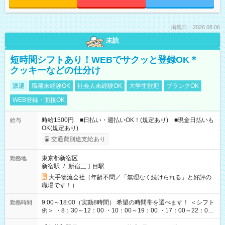
掲載日：2026.08.06
未読
短時間シフトあり！WEBでサクッと登録OK＊
クッキーなどの仕分け
派遣
職種未経験OK
社会人未経験OK
大学生歓迎
ブランクOK
WEB登録・面接OK
時給1500円 ■日払い・週払いOK！(規定あり) ■現金日払いも
給与
OK(規定あり)
交通費別途支給あり
東京都新宿区
勤務地
新宿駅
/
新宿三丁目駅
大手物流会社（年齢不問／「無理なく続けられる」と好評の
職場です！）
9:00～18:00（実動8時間） 希望の時間帯を選べます！ ＜シフト
勤務時間
例＞ ・8：30～12：00 ・10：00～19：00 ・17：00～22：00
・13：00～22：00 ・22：00～翌6：00 など