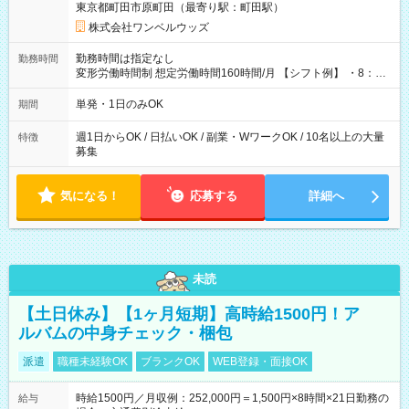
東京都町田市原町田（最寄り駅：町田駅）
株式会社ワンベルウッズ
勤務時間は指定なし
勤務時間
変形労働時間制 想定労働時間160時間/月 【シフト例】 ・8：00
～21：00
単発・1日のみOK
期間
週1日からOK / 日払いOK / 副業・WワークOK / 10名以上の大量
特徴
募集
気になる！
応募する
詳細へ
未読
【土日休み】【1ヶ月短期】高時給1500円！ア
ルバムの中身チェック・梱包
派遣
職種未経験OK
ブランクOK
WEB登録・面接OK
時給1500円／月収例：252,000円＝1,500円×8時間×21日勤務の
給与