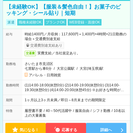
【未経験OK】【服装＆髪色自由！】お菓子のピ
ッキング・シール貼り｜短期
派遣
職種未経験OK
ブランクOK
WEB登録・面接OK
時給1400円／月収例：117,600円＝1,400円×4時間×21日勤務の
給与
場合＋交通費別途支給
交通費別途支給あり
実費支給／当社規定あり。
交通費
さいたま市見沼区
勤務地
七里駅から車6分
/
大宮公園駅
/
大宮(埼玉県)駅
アパレル・日用雑貨
(1)14:00-18:00(休憩0分) (2)14:00-19:00(休憩0分) (3)14:00-
勤務時間
19:30(休憩0分) (4)14:00-20:00(休憩45分) ※お好きな時間が選べ
ます
1ヶ月以上3ヶ月未満／即日～8月末までの期間限定
期間
履歴書不要
/
40～50代活躍中
/
服装自由
/
シフト勤務
/
10名以
特徴
上の大量募集
気になる！
応募する
詳細へ