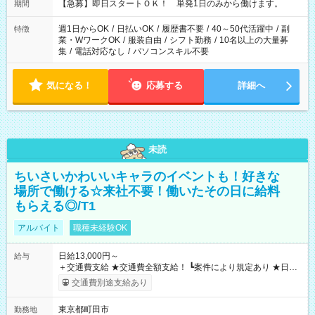
【急募】即日スタートＯＫ！ 単発1日のみから働けます。
期間
週1日からOK
/
日払いOK
/
履歴書不要
/
40～50代活躍中
/
副
特徴
業・WワークOK
/
服装自由
/
シフト勤務
/
10名以上の大量募
集
/
電話対応なし
/
パソコンスキル不要
気になる！
応募する
詳細へ
未読
ちいさいかわいいキャラのイベントも！好きな
場所で働ける☆来社不要！働いたその日に給料
もらえる◎/T1
アルバイト
職種未経験OK
日給13,000円～
給与
＋交通費支給 ★交通費全額支給！ ┗案件により規定あり ★日払
いOK！（規定あり） ┗働いたその日に現金GET♪ お仕事後はコ
交通費別途支給あり
ンビニATMから 日払い分を引き落とせます！ 【試用期間】試
用期間なし
東京都町田市
勤務地