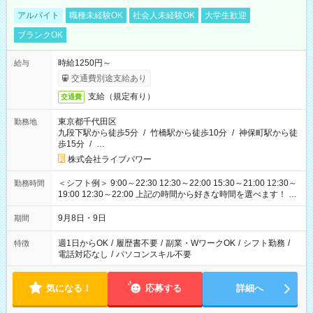
アルバイト
職種未経験OK
社会人未経験OK
大学生歓迎
ブランクOK
時給1250円～
給与
交通費別途支給あり
支給（規定有り）
交通費
東京都千代田区
勤務地
九段下駅から徒歩5分
/
竹橋駅から徒歩10分
/
神保町駅から徒
歩15分
/
…
株式会社ライブパワー
＜シフト例＞ 9:00～22:30 12:30～22:00 15:30～21:00 12:30～
勤務時間
19:00 12:30～22:00 上記の時間から好きな時間を選べます！ ※
時間は変更となる可能性があります
9月8日・9日
期間
週1日からOK
/
履歴書不要
/
副業・WワークOK
/
シフト勤務
/
特徴
電話対応なし
/
パソコンスキル不要
気になる！
応募する
詳細へ