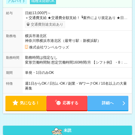
アルバイト
職種未経験OK
日給13,000円～
給与
＋交通費支給 ★交通費全額支給！ ┗案件により規定あり ★日払
いOK！（規定あり） ┗働いたその日に現金GET♪ お仕事後はコ
交通費別途支給あり
ンビニATMから 日払い分を引き落とせます！ 【試用期間】試
用期間なし
横浜市港北区
勤務地
神奈川県横浜市港北区（最寄り駅：新横浜駅）
株式会社ワンベルウッズ
勤務時間は指定なし
勤務時間
変形労働時間制 想定労働時間160時間/月 【シフト例】 ・8：00
～21：00
単発・1日のみOK
期間
週1日からOK / 日払いOK / 副業・WワークOK / 10名以上の大量
特徴
募集
気になる！
応募する
詳細へ
未読