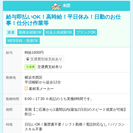
未読
給与即払いOK！高時給！平日休み！日勤のお仕
事！仕分け作業等
派遣
職種未経験OK
社会人未経験OK
ブランクOK
WEB登録・面接OK
時給1600円
給与
交通費別途支給あり
交通費支給有り
交通費
横浜市西区
勤務地
平沼橋駅から徒歩12分
素材系メーカー
8:00～17:30 ※表記のうち実働8時間です。
勤務時間
長期【ご応募から1週間以内(最短2日目)のスピード就業が可能】
期間
即日～
日払いOK
/
履歴書不要
/
シフト勤務
/
電話対応なし
/
パソコン
特徴
スキル不要