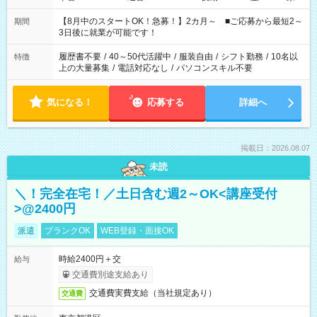
と休みを合わせたい」 「余裕を持って夕飯の準備がしたい」
「できれば残業はしたくない」 など、ご希望を教えてください
【8月中のスタートOK！急募！】2カ月～ ■ご応募から最短2～
期間
ね。 ※Wワーク希望の方へ 今ご覧のお仕事で希望する勤務時間
3日後に就業が可能です！
と、もう1つのお仕事の勤務時間。 合計で週40時間を超える場
合は応募できません。
履歴書不要
/
40～50代活躍中
/
服装自由
/
シフト勤務
/
10名以
特徴
上の大量募集
/
電話対応なし
/
パソコンスキル不要
気になる！
応募する
詳細へ
掲載日：2026.08.07
未読
＼！完全在宅！／土日含む週2～OK<講座受付
>@2400円
派遣
ブランクOK
WEB登録・面接OK
時給2400円＋交
給与
交通費別途支給あり
交通費実費支給（当社規定あり）
交通費