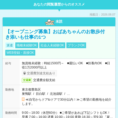
あなたの閲覧履歴からのオススメ
掲載日：2026.08.07
未読
【オープニング募集】おばあちゃんのお散歩付
き添いも仕事の1つ
派遣
職種未経験OK
社会人未経験OK
ブランクOK
WEB登録・面接OK
無資格未経験：時給1500円～ ■週払いOK ■扶養内OK ■日
給与
収1万2000円以上
交通費別途支給あり
交通費全額支給
交通費
東京都豊島区
勤務地
巣鴨駅
/
目白駅
/
北池袋駅
/
…
≪自宅からドアtoドアで30分以内！≫ご希望の勤務地を紹介
します。
9:00～18:00（休憩60分） ■ご希望があれば下記シフトもOK！
勤務時間
早番 7:00～16:00 遅番 10:00～19:00 夜勤 16:30～翌9:30 「家族