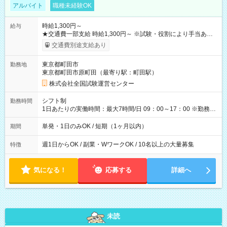
アルバイト
職種未経験OK
時給1,300円～
給与
★交通費一部支給 時給1,300円～ ※試験・役割により手当あり
※勤務回数により昇給あり 【即給（前払い）オプションあ
交通費別途支給あり
り！】 希望される場合、勤務から1週間ほどで給与の一部を受け
取れます。 ※手数料418円がかかります。 【過去試験日の収入
東京都町田市
勤務地
例】 ・河合塾模擬試験 8:30～17:30（休憩1時間） 時給1,300円
東京都町田市原町田（最寄り駅：町田駅）
×8時間＝日収10,400円＋交通費 ※当日の役割により時給＋100
円の場合あり ・国家試験 7:00～13:30（休憩なし） 時給1,300
株式会社全国試験運営センター
円（役割手当＋100円）×6時間＝日収8,400円＋交通費 【試用期
間】試用期間なし
シフト制
勤務時間
1日あたりの実働時間：最大7時間/日 09：00～17：00 ※勤務時
間は 試験により異なります。
単発・1日のみOK / 短期（1ヶ月以内）
期間
週1日からOK / 副業・WワークOK / 10名以上の大量募集
特徴
気になる！
応募する
詳細へ
未読