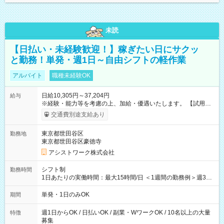
未読
【日払い・未経験歓迎！】稼ぎたい日にサクッ
と勤務！単発・週1日～自由シフトの軽作業
アルバイト
職種未経験OK
日給10,305円～37,204円
給与
※経験・能力等を考慮の上、加給・優遇いたします。 【試用期
間】試用期間なし
交通費別途支給あり
東京都世田谷区
勤務地
東京都世田谷区豪徳寺
アシストワーク株式会社
シフト制
勤務時間
1日あたりの実働時間：最大15時間/日 ＜1週間の勤務例＞週3回
勤務 勤務：月・水・金 休み：火・木・土・日 好きな時にお仕事
可能です！ ※1日あたりの最大実働時間は日勤、夜勤共に勤務し
単発・1日のみOK
期間
た時間になります。
週1日からOK / 日払いOK / 副業・WワークOK / 10名以上の大量
特徴
募集