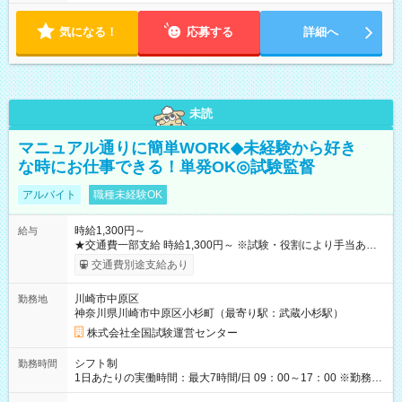
気になる！
応募する
詳細へ
未読
マニュアル通りに簡単WORK◆未経験から好き
な時にお仕事できる！単発OK◎試験監督
アルバイト
職種未経験OK
時給1,300円～
給与
★交通費一部支給 時給1,300円～ ※試験・役割により手当あり
※勤務回数により昇給あり 【即給（前払い）オプションあ
交通費別途支給あり
り！】 希望される場合、勤務から1週間ほどで給与の一部を受け
取れます。 ※手数料418円がかかります。 【過去試験日の収入
川崎市中原区
勤務地
例】 ・河合塾模擬試験 8:30～17:30（休憩1時間） 時給1,300円
神奈川県川崎市中原区小杉町（最寄り駅：武蔵小杉駅）
×8時間＝日収10,400円＋交通費 ※当日の役割により時給＋100
円の場合あり ・国家試験 7:00～13:30（休憩なし） 時給1,300
株式会社全国試験運営センター
円（役割手当＋100円）×6時間＝日収8,400円＋交通費 【試用期
間】試用期間なし
シフト制
勤務時間
1日あたりの実働時間：最大7時間/日 09：00～17：00 ※勤務時
間は 試験により異なります。