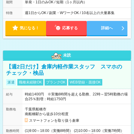
単発・1日のみOK / 短期（1ヶ月以内）
期間
週1日からOK / 副業・WワークOK / 10名以上の大量募集
特徴
気になる！
応募する
詳細へ
未読
【週2日だけ】倉庫内軽作業スタッフ スマホの
チェック・検品
派遣
職種未経験OK
ブランクOK
WEB登録・面接OK
時給1400円 ※実働8時間を超える勤務、22時～翌5時勤務の場
給与
合25％割増：時給1750円
千葉県船橋市
勤務地
南船橋駅から徒歩10分程度
スマートフォンを取り扱う倉庫
(1)9:00～18:00（実働8時間） (2)10:00～18:00（実働7時間）
勤務時間