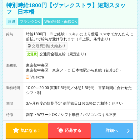
特別時給1800円【ヴァレクストラ】短期スタッ
フ 日本橋
派遣
ブランクOK
WEB登録・面接OK
時給1800円 ※ご経験・スキルにより優遇 スマホでかんたんに
給与
前払いで給与が受け取れます（※上限、条件あり）
交通費別途支給あり
交通費全額支給（規定あり）
交通費
東京都中央区
勤務地
東京都中央区 東京メトロ 日本橋駅から直結（徒歩1分）
Valextra
10:00～20:00 実働7.5時間／休憩1.5時間 営業時間に合わせた
勤務時間
シフト制
3か月程度の短期予定 ※開始日はお気軽にご相談ください
期間
副業・WワークOK
/
シフト勤務
/
パソコンスキル不要
特徴
気になる！
応募する
詳細へ