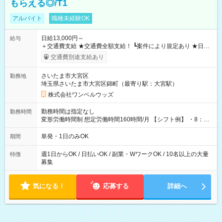
もらえる◎/T1
アルバイト
職種未経験OK
日給13,000円～
給与
＋交通費支給 ★交通費全額支給！ ┗案件により規定あり ★日払
いOK！（規定あり） ┗働いたその日に現金GET♪ お仕事後はコ
交通費別途支給あり
ンビニATMから 日払い分を引き落とせます！ 【試用期間】試
用期間なし
さいたま市大宮区
勤務地
埼玉県さいたま市大宮区錦町（最寄り駅：大宮駅）
株式会社ワンベルウッズ
勤務時間は指定なし
勤務時間
変形労働時間制 想定労働時間160時間/月 【シフト例】 ・8：00
～21：00
単発・1日のみOK
期間
週1日からOK / 日払いOK / 副業・WワークOK / 10名以上の大量
特徴
募集
気になる！
応募する
詳細へ