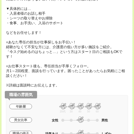
▼具体的には…
・入居者様のお話し相手
・シーツの取り替えやお掃除
・食事、お手洗い、入浴のサポート
などをお任せします！
○あなた専任の担当が仕事探しをお手伝い！
経験がなくて不安な方には、介護度の低い方が多い施設をご紹介。
「今スグ始めるのはちょっと…」という方はスタート日のご相談もOKで
す！
○お仕事スタート後も、専任担当が手厚くフォロー。
月1～2回程度、面談を行っています。困ったことがあったらお気軽にご相
談ください！
※詳細は面談時にお伝えします。
職場の雰囲気
年齢層
20代
30
40
50
60
男女比率
女性
男性
職場の様子
活気あり
しずか