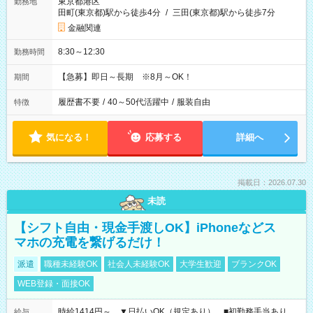
東京都港区
勤務地
田町(東京都)駅から徒歩4分
/
三田(東京都)駅から徒歩7分
金融関連
8:30～12:30
勤務時間
【急募】即日～長期 ※8月～OK！
期間
履歴書不要
/
40～50代活躍中
/
服装自由
特徴
気になる！
応募する
詳細へ
掲載日：2026.07.30
未読
【シフト自由・現金手渡しOK】iPhoneなどス
マホの充電を繋げるだけ！
派遣
職種未経験OK
社会人未経験OK
大学生歓迎
ブランクOK
WEB登録・面接OK
時給1414円～ ▼日払いOK（規定あり） ■初勤務手当あり
給与