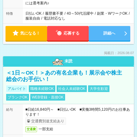
業界から入社して活躍されています♪
には選考案内♪
日払いOK
/
履歴書不要
/
40～50代活躍中
/
副業・WワークOK
/
特徴
服装自由
/
電話対応なし
気になる！
応募する
詳細へ
掲載日：2026.08.07
未読
＜1日～OK！＞あの有名企業も！展示会や株主
総会のお手伝い！
アルバイト
職種未経験OK
社会人未経験OK
大学生歓迎
ブランクOK
WEB登録・面接OK
■日給16,840円～ ■日払いOK ■実働3時間5,120円のお仕事あ
給与
ります！
交通費別途支給あり
一部支給
交通費