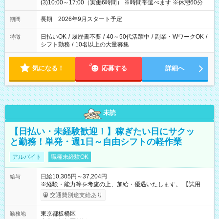
(3)10:00～17:00（実働6時間） ※時間帯選べます ※休憩60分
長期 2026年9月スタート予定
期間
日払いOK
/
履歴書不要
/
40～50代活躍中
/
副業・WワークOK
/
特徴
シフト勤務
/
10名以上の大量募集
気になる！
応募する
詳細へ
未読
【日払い・未経験歓迎！】稼ぎたい日にサクッ
と勤務！単発・週1日～自由シフトの軽作業
アルバイト
職種未経験OK
日給10,305円～37,204円
給与
※経験・能力等を考慮の上、加給・優遇いたします。 【試用期
間】試用期間なし
交通費別途支給あり
東京都板橋区
勤務地