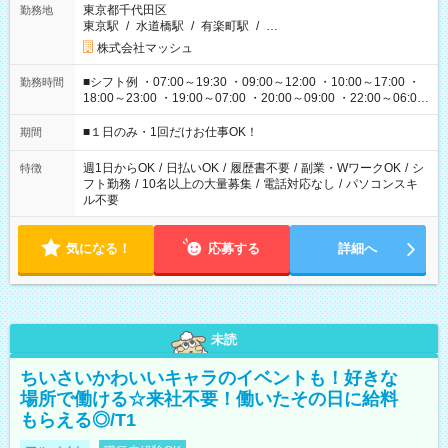
東京都千代田区
勤務地
東京駅
/
水道橋駅
/
有楽町駅
/
…
株式会社マッシュ
■シフト例 ・07:00～19:30 ・09:00～12:00 ・10:00～17:00 ・
勤務時間
18:00～23:00 ・19:00～07:00 ・20:00～09:00 ・22:00～06:00
etc ★最短で3時間で5,120円のお仕事から 15時間で2万円近く稼
げるお仕事も！ ご希望のお時間に合わせてご紹介！ ※シフトは
■１日のみ・1回だけお仕事OK！
期間
現場によって異なります。 ※勿論、休憩時間はあるのでご安心
ください！
週1日からOK
/
日払いOK
/
履歴書不要
/
副業・WワークOK
/
シ
特徴
フト勤務
/
10名以上の大量募集
/
電話対応なし
/
パソコンスキ
ル不要
気になる！
応募する
詳細へ
未読
ちいさいかわいいキャラのイベントも！好きな
場所で働ける☆来社不要！働いたその日に給料
もらえる◎/T1