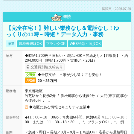
掲載日：2026.07.29
未読
【完全在宅！】難しい業務なし＆電話なし！ゆ
っくりの11時～時短＊データ入力・事務
派遣
職種未経験OK
ブランクOK
WEB登録・面接OK
◆時給1,700円＊日払い・週払いOK＊昇給あり♪【月収例】 ・約
給与
204,000円 （時給1,700円 × 実働6h × 20日）
交通費別途支給あり
◆全額支給 ＊家が少し遠くても安心！
交通費
20～25万円
月収例
東京都港区
勤務地
竹芝駅から徒歩2分
/
浜松町駅から徒歩4分
/
大門(東京都)駅か
ら徒歩5分
/
…
◆港区にある情報セキュリティ企業◆
◆11：00～18：30のうち実働6時間、休憩60分 ※11：00～18：
勤務時間
00 または 11：30～18：30 。*。ブランクOK！。*。 例え
ば前職が、 在宅/財団法人/事務/コールセンター/受付/販売/カフェ
スタッフ スイーツ販売/ホテルフロント/化粧品販売/など 様々な
＜急募＞即日～長期／8月～9月～も相談OK！応募から最短即日
期間