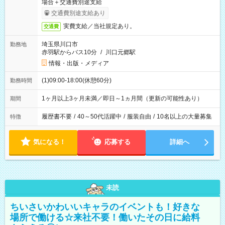
場合＋交通費別途支給
交通費別途支給あり
実費支給／当社規定あり。
交通費
埼玉県川口市
勤務地
赤羽駅からバス10分
/
川口元郷駅
情報・出版・メディア
(1)09:00-18:00(休憩60分)
勤務時間
1ヶ月以上3ヶ月未満／即日～1ヵ月間（更新の可能性あり）
期間
履歴書不要
/
40～50代活躍中
/
服装自由
/
10名以上の大量募集
特徴
気になる！
応募する
詳細へ
未読
ちいさいかわいいキャラのイベントも！好きな
場所で働ける☆来社不要！働いたその日に給料