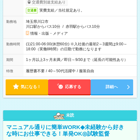
交通費別途支給あり
実費支給／当社規定あり。
交通費
埼玉県川口市
勤務地
川口駅からバス10分
/
赤羽駅からバス10分
情報・出版・メディア
(1)21:00-06:00(休憩60分) ※入社後の最初2～3週間は9:00～
勤務時間
18:00（実働8時間）の日勤で勤務になります
1ヶ月以上3ヶ月未満／即日～9/30まで（延長の可能性あり）
期間
履歴書不要
/
40～50代活躍中
/
服装自由
特徴
気になる！
応募する
詳細へ
未読
マニュアル通りに簡単WORK◆未経験から好き
な時にお仕事できる！単発OK◎試験監督