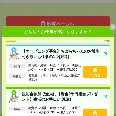
応募ページへ
×
どちらのお仕事が気になりますか？
1
/10
気になる！
【オープニング募集】おばあちゃんのお散歩
付き添いも仕事の1つ[派遣]
メール
LINE
で送る
で送る
無資格未経験：時給1450円～ ■週払
給与
いOK ■扶養内OK ■日収1万1600円
以上
名古屋大学駅 / 千種駅 / 東山公園(愛知
気になる!
勤務地
シェア
ツイート
ブックマーク
県)駅 / …
説明会参加で全員に【現金2千円相当プレゼ
あなたの閲覧履歴からの
ント】生活のお手伝い[派遣]
おすすめ
無資格未経験：時給1450円～ ■週払
給与
いOK ■扶養内OK ■日収1万1600円