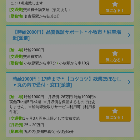
により考慮致します
[交通費]
交通費全額支給（規定あり）
気になる！
[勤務地]
名古屋駅から徒歩2分
【時給2000円】品質保証サポート＊小牧市＊駐車場
近[派遣]
[給 与]
時給2000円
[交通費]
交通費支給
気になる！
[勤務地]
小牧原駅から車7分
/
小牧駅から車10分
時給1900円！17時まで＊【コツコツ】残業ほぼなし
▼丸の内で受付・窓口[派遣]
[給 与]
時給1900円 月収例 26万円 時給1900円×
実働7h×週5日×4週 ※月収例を保証するものではあ
りません。※給与即受取りサービス利用可（利用条
件有）
気になる！
[交通費]
1ヶ月3万円を上限として実費支給
[月収例]
25～30万円
[勤務地]
丸の内(愛知県)駅から徒歩5分