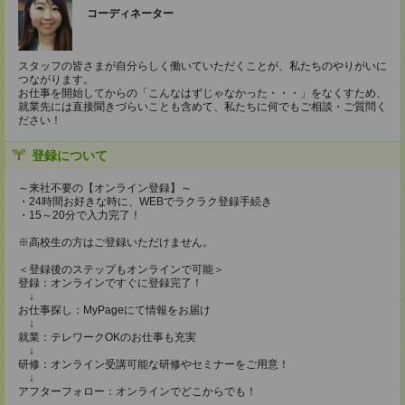
コーディネーター
スタッフの皆さまが自分らしく働いていただくことが、私たちのやりがいに
つながります。
お仕事を開始してからの「こんなはずじゃなかった・・・」をなくすため、
就業先には直接聞きづらいことも含めて、私たちに何でもご相談・ご質問く
ださい！
登録について
～来社不要の【オンライン登録】～
・24時間お好きな時に、WEBでラクラク登録手続き
・15～20分で入力完了！
※高校生の方はご登録いただけません。
＜登録後のステップもオンラインで可能＞
登録：オンラインですぐに登録完了！
↓
お仕事探し：MyPageにて情報をお届け
↓
就業：テレワークOKのお仕事も充実
↓
研修：オンライン受講可能な研修やセミナーをご用意！
↓
アフターフォロー：オンラインでどこからでも！