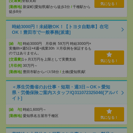
[交通費]
全額支給
気になる！
[勤務地]
新栄町(愛知県)駅から徒歩3分
/
千種駅から
徒歩8分
時給3000円！未経験OK！【トヨタ自動車】在宅
OK！豊田市で一般事務[派遣]
[給 与]
時給3000円 月収例 59万円 時給3000円×
実働8h×週5日×4週+残業30h ※月収例を保証するも
のではありません。
[交通費]
1ヶ月3万円を上限として実費支給
気になる！
[月収例]
30万円～
[勤務地]
豊田市駅からバス58分
/
土橋(愛知県)駅
＜厚生労働省のお仕事・短期・週3日～OK＞愛知
県・労働保険ご案内スタッフ/Q311072325046[アルバ
イト]
[給 与]
時給1,600円～
[勤務地]
愛知県名古屋市千種区
気になる！