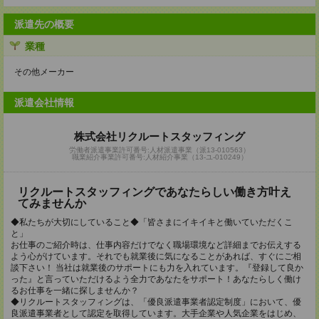
派遣先の概要
業種
その他メーカー
派遣会社情報
株式会社リクルートスタッフィング
労働者派遣事業許可番号:人材派遣事業（派13-010563）
職業紹介事業許可番号:人材紹介事業（13-ユ-010249）
リクルートスタッフィングであなたらしい働き方叶え
てみませんか
◆私たちが大切にしていること◆「皆さまにイキイキと働いていただくこ
と」
お仕事のご紹介時は、仕事内容だけでなく職場環境など詳細までお伝えする
よう心がけています。それでも就業後に気になることがあれば、すぐにご相
談下さい！ 当社は就業後のサポートにも力を入れています。『登録して良か
った』と言っていただけるよう全力であなたをサポート！あなたらしく働け
るお仕事を一緒に探しませんか？
◆リクルートスタッフィングは、「優良派遣事業者認定制度」において、優
良派遣事業者として認定を取得しています。大手企業や人気企業をはじめ、