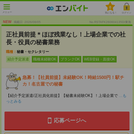
0
メニュー
気になる！
ログイン
NEW
掲載日 :2026
/
08
/
05
No.RSTAFK260604135D/東海
正社員前提＊ほぼ残業なし！上場企業での社
長・役員の秘書業務
職種：
秘書・セクレタリー
紹介予定派遣
職種未経験OK
ブランクOK
WEB登録・面接OK
急募！【社員前提】未経験OK！時給1500円！駅チ
カ！名古屋での秘書
【紹介予定派遣/正社員化前提】【秘書未経験OK】！上場企業で
...も
っとみる
応募ページへ