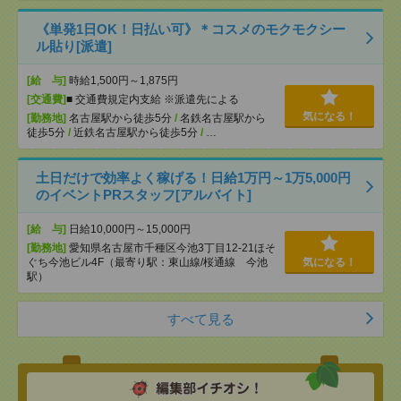
《単発1日OK！日払い可》＊コスメのモクモクシー
ル貼り[派遣]
[給 与]
時給1,500円～1,875円
[交通費]
■ 交通費規定内支給 ※派遣先による
気になる！
[勤務地]
名古屋駅から徒歩5分
/
名鉄名古屋駅から
徒歩5分
/
近鉄名古屋駅から徒歩5分
/
…
土日だけで効率よく稼げる！日給1万円～1万5,000円
のイベントPRスタッフ[アルバイト]
[給 与]
日給10,000円～15,000円
[勤務地]
愛知県名古屋市千種区今池3丁目12-21ほそ
ぐち今池ビル4F（最寄り駅：東山線/桜通線 今池
気になる！
駅）
すべて見る