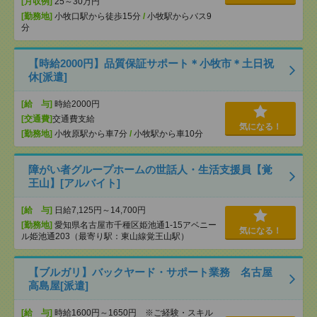
[月収例]
25～30万円
[勤務地]
小牧口駅から徒歩15分
/
小牧駅からバス9
分
【時給2000円】品質保証サポート＊小牧市＊土日祝
休[派遣]
[給 与]
時給2000円
[交通費]
交通費支給
気になる！
[勤務地]
小牧原駅から車7分
/
小牧駅から車10分
障がい者グループホームの世話人・生活支援員【覚
王山】[アルバイト]
[給 与]
日給7,125円～14,700円
[勤務地]
愛知県名古屋市千種区姫池通1-15アベニー
気になる！
ル姫池通203（最寄り駅：東山線覚王山駅）
【ブルガリ】バックヤード・サポート業務 名古屋
高島屋[派遣]
[給 与]
時給1600円～1650円 ※ご経験・スキル