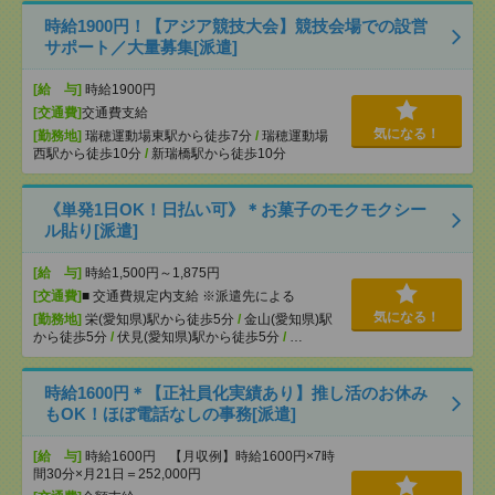
時給1900円！【アジア競技大会】競技会場での設営
サポート／大量募集[派遣]
[給 与]
時給1900円
[交通費]
交通費支給
気になる！
[勤務地]
瑞穂運動場東駅から徒歩7分
/
瑞穂運動場
西駅から徒歩10分
/
新瑞橋駅から徒歩10分
《単発1日OK！日払い可》＊お菓子のモクモクシー
ル貼り[派遣]
[給 与]
時給1,500円～1,875円
[交通費]
■ 交通費規定内支給 ※派遣先による
気になる！
[勤務地]
栄(愛知県)駅から徒歩5分
/
金山(愛知県)駅
から徒歩5分
/
伏見(愛知県)駅から徒歩5分
/
…
時給1600円＊【正社員化実績あり】推し活のお休み
もOK！ほぼ電話なしの事務[派遣]
[給 与]
時給1600円 【月収例】時給1600円×7時
間30分×月21日＝252,000円