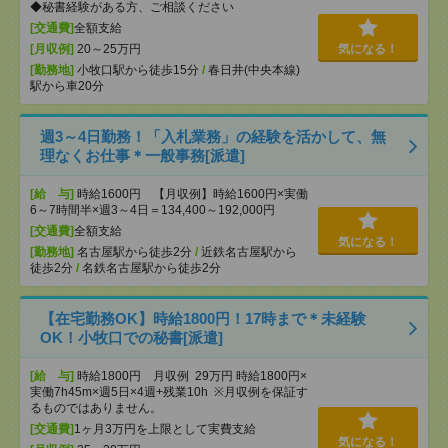
◆秘書経験がある方、ご相談ください
[交通費]
全額支給
[月収例]
20～25万円
気になる！
[勤務地]
小牧口駅から徒歩15分
/
春日井(中央本線)
駅から車20分
週3～4日勤務！「入札業務」の経験を活かして、無
理なくお仕事＊一般事務[派遣]
[給 与]
時給1600円 【月収例】時給1600円×実働
6～7時間半×週3～4日＝134,400～192,000円
[交通費]
全額支給
気になる！
[勤務地]
名古屋駅から徒歩2分
/
近鉄名古屋駅から
徒歩2分
/
名鉄名古屋駅から徒歩2分
【在宅勤務OK】時給1800円！17時まで＊未経験
OK！小牧口での秘書[派遣]
[給 与]
時給1800円 月収例 29万円 時給1800円×
実働7h45m×週5日×4週+残業10h ※月収例を保証す
るものではありません。
[交通費]
1ヶ月3万円を上限として実費支給
気になる！