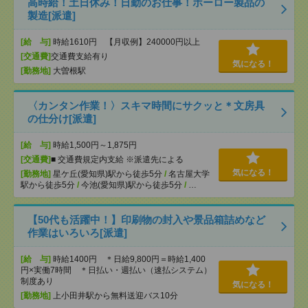
高時給！土日休み！日勤のお仕事！ホーロー製品の
製造[派遣]
[給 与]
時給1610円 【月収例】240000円以上
[交通費]
交通費支給有り
気になる！
[勤務地]
大曽根駅
〈カンタン作業！〉スキマ時間にサクッと＊文房具
の仕分け[派遣]
[給 与]
時給1,500円～1,875円
[交通費]
■ 交通費規定内支給 ※派遣先による
気になる！
[勤務地]
星ケ丘(愛知県)駅から徒歩5分
/
名古屋大学
駅から徒歩5分
/
今池(愛知県)駅から徒歩5分
/
…
【50代も活躍中！】印刷物の封入や景品箱詰めなど
作業はいろいろ[派遣]
[給 与]
時給1400円 ＊日給9,800円＝時給1,400
円×実働7時間 ＊日払い・週払い（速払システム）
制度あり
気になる！
[勤務地]
上小田井駅から無料送迎バス10分