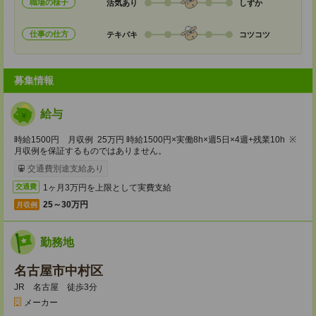
職場の様子
活気あり
しずか
仕事の仕方
テキパキ
コツコツ
募集情報
給与
時給1500円 月収例 25万円 時給1500円×実働8h×週5日×4週+残業10h ※
月収例を保証するものではありません。
交通費別途支給あり
1ヶ月3万円を上限として実費支給
交通費
25～30万円
月収例
勤務地
名古屋市中村区
JR 名古屋 徒歩3分
メーカー