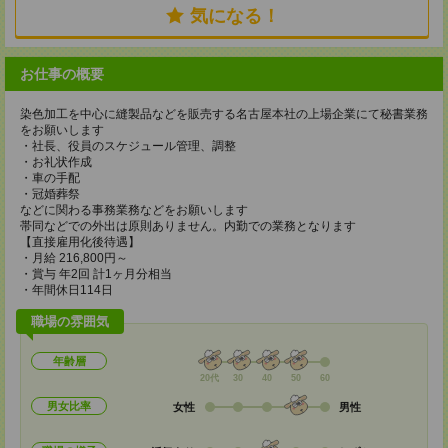
気になる！
お仕事の概要
染色加工を中心に縫製品などを販売する名古屋本社の上場企業にて秘書業務
をお願いします
・社長、役員のスケジュール管理、調整
・お礼状作成
・車の手配
・冠婚葬祭
などに関わる事務業務などをお願いします
帯同などでの外出は原則ありません。内勤での業務となります
【直接雇用化後待遇】
・月給 216,800円～
・賞与 年2回 計1ヶ月分相当
・年間休日114日
職場の雰囲気
年齢層
20代
30
40
50
60
男女比率
女性
男性