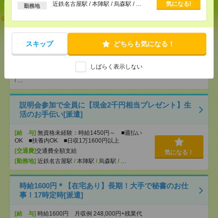
以上
近鉄名古屋駅 / 本陣駅 / 烏森駅 / …
気になる!
勤務地
【オープニング募集】おばあちゃんのお散歩付き添
いも仕事の1つ[派遣]
スキップ
どちらも気になる！
[給 与]
無資格未経験：時給1450円～ ■週払い
OK ■扶養内OK ■日収1万1600円以上
[交通費]
交通費全額支給
しばらく表示しない
気になる！
[勤務地]
名古屋大学駅
/
千種駅
/
東山公園(愛知県)駅
/
…
説明会参加で全員に【現金2千円相当プレゼント】生
活のお手伝い[派遣]
[給 与]
無資格未経験：時給1450円～ ■週払い
OK ■扶養内OK ■日収1万1600円以上
[交通費]
交通費全額支給
気になる！
[勤務地]
近鉄名古屋駅
/
本陣駅
/
烏森駅
/
…
時給1600円＊【在宅あり】長期！大手で秘書のお仕
事！17時定時[派遣]
[給 与]
時給1600円 月収例 248,000円+残業代