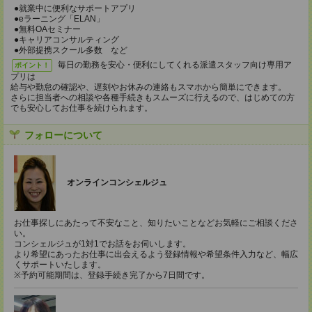
●就業中に便利なサポートアプリ
●eラーニング「ELAN」
●無料OAセミナー
●キャリアコンサルティング
●外部提携スクール多数 など
毎日の勤務を安心・便利にしてくれる派遣スタッフ向け専用ア
ポイント！
プリは
給与や勤怠の確認や、遅刻やお休みの連絡もスマホから簡単にできます。
さらに担当者への相談や各種手続きもスムーズに行えるので、はじめての方
でも安心してお仕事を続けられます。
フォローについて
オンラインコンシェルジュ
お仕事探しにあたって不安なこと、知りたいことなどお気軽にご相談くださ
い。
コンシェルジュが1対1でお話をお伺いします。
より希望にあったお仕事に出会えるよう登録情報や希望条件入力など、幅広
くサポートいたします。
※予約可能期間は、登録手続き完了から7日間です。