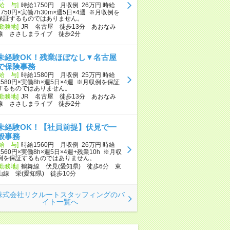
[給 与]
時給1750円 月収例 26万円 時給
1750円×実働7h30m×週5日×4週 ※月収例を
保証するものではありません。
[勤務地]
JR 名古屋 徒歩13分 あおなみ
線 ささしまライブ 徒歩2分
未経験OK！残業ほぼなし▼名古屋
で保険事務
[給 与]
時給1580円 月収例 25万円 時給
1580円×実働8h×週5日×4週 ※月収例を保証
するものではありません。
[勤務地]
JR 名古屋 徒歩13分 あおなみ
線 ささしまライブ 徒歩2分
未経験OK！【社員前提】伏見で一
般事務
[給 与]
時給1560円 月収例 26万円 時給
1560円×実働8h×週5日×4週+残業10h ※月収
例を保証するものではありません。
[勤務地]
鶴舞線 伏見(愛知県) 徒歩6分 東
山線 栄(愛知県) 徒歩10分
株式会社リクルートスタッフィングのバ
イト一覧へ