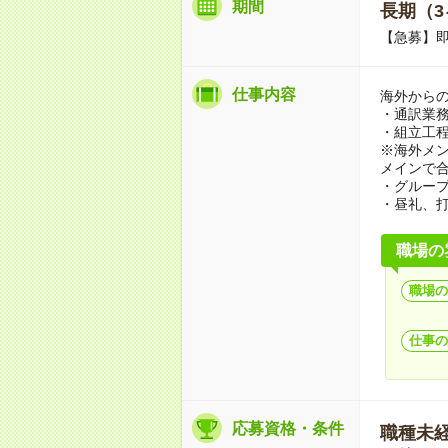
期間
長期（3
【急募】即
仕事内容
海外から
・通訳業
・組立工
※海外メ
メインで
・グルー
・昼礼、
職場の
職場の
仕事の
応募資格・条件
職種未経験