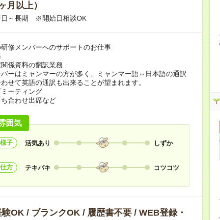
ヶ月以上）
日～長期 ※開始日相談OK
の研修メンバーへのサポートのお仕事
務
程関係資料の翻訳業務
ンバーはミャンマーの方が多く、ミャンマー語⇔日本語の通訳
合わせて英語の通訳も出来ることが望まれます。
プミーティング
打ち合わせ出席など
雰囲気
様子
活気あり
しずか
仕方
テキパキ
コツコツ
OK / ブランクOK / 履歴書不要 / WEB登録・