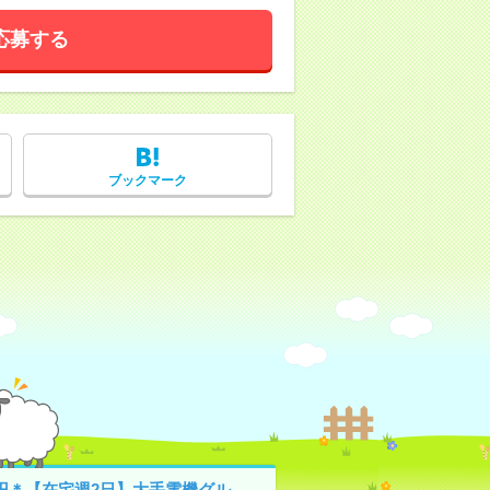
応募する
ブックマーク
0円＊【在宅週2日】大手電機グル