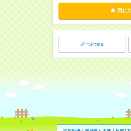
気に
メール
で送る
志望動機も履歴書も不要！日収1万