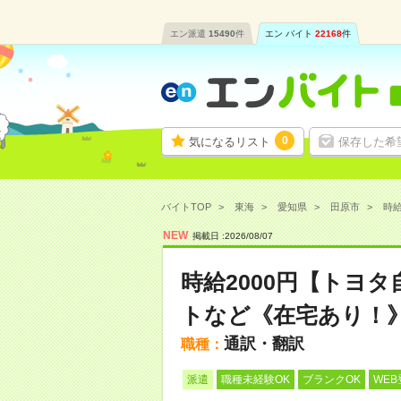
エン派遣
15490
件
エン バイト
22168
件
0
気になるリスト
保存した希
バイトTOP
東海
愛知県
田原市
時給
NEW
掲載日 :
2026
/
08
/
07
時給2000円【トヨ
トなど《在宅あり！
通訳・翻訳
職種：
派遣
職種未経験OK
ブランクOK
WEB