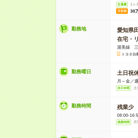
1ヶ
交通費
30
月収例
勤務地
愛知県
在宅・リ
渥美線 三
トヨタ自
勤務曜日
土日祝
月～金／週
土
休日休暇
勤務時間
残業少
08:00-
月
残業時間