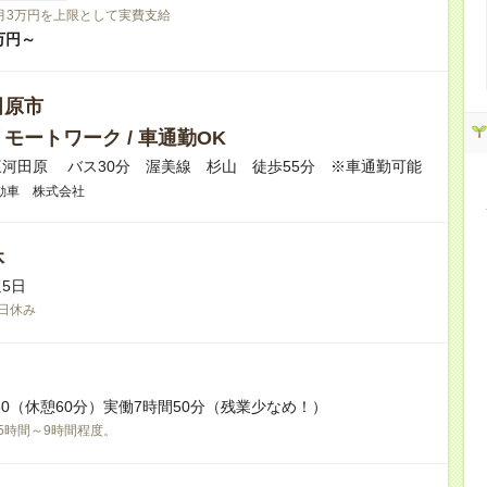
月3万円を上限として実費支給
万円～
田原市
モートワーク / 車通勤OK
河田原 バス30分 渥美線 杉山 徒歩55分 ※車通勤可能
動車 株式会社
休
5日
日休み
16:50（休憩60分）実働7時間50分（残業少なめ！）
5時間～9時間程度。