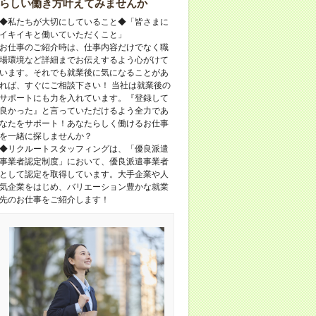
らしい働き方叶えてみませんか
◆私たちが大切にしていること◆「皆さまに
イキイキと働いていただくこと」
お仕事のご紹介時は、仕事内容だけでなく職
場環境など詳細までお伝えするよう心がけて
います。それでも就業後に気になることがあ
れば、すぐにご相談下さい！ 当社は就業後の
サポートにも力を入れています。『登録して
良かった』と言っていただけるよう全力であ
なたをサポート！あなたらしく働けるお仕事
を一緒に探しませんか？
◆リクルートスタッフィングは、「優良派遣
事業者認定制度」において、優良派遣事業者
として認定を取得しています。大手企業や人
気企業をはじめ、バリエーション豊かな就業
先のお仕事をご紹介します！