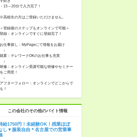
手続き
・15～20分で入力完了！
※高校生の方はご登録いただけません。
＜登録後のステップもオンラインで可能＞
登録：オンラインですぐに登録完了！
↓
お仕事探し：MyPageにて情報をお届け
↓
就業：テレワークOKのお仕事も充実
↓
研修：オンライン受講可能な研修やセミナー
をご用意！
↓
アフターフォロー：オンラインでどこからで
も！
この会社のその他のバイト情報
時給1750円！未経験OK！残業ほぼ
なし▼服装自由＊名古屋での営業事
務