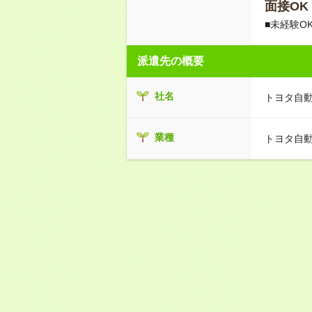
面接OK
■未経験O
派遣先の概要
社名
トヨタ自
業種
トヨタ自