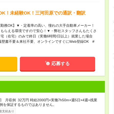
OK！未経験OK！三河田原での通訳・翻訳
勤務OK】▼・定着率の高い、憧れの大手自動車メーカー！
てもらえる環境ですので安心！▼・弊社スタッフさんもたくさ
宅（在宅）のみで終日（実働6時間/日以上）就業した場合
履歴書不要＆来社不要、オンラインですぐにWeb登録OK #
応募する
円 月収例 32万円 時給2000円×実働7h50m×週5日×4週+残業
収例を保証するものではありません。
途支給あり