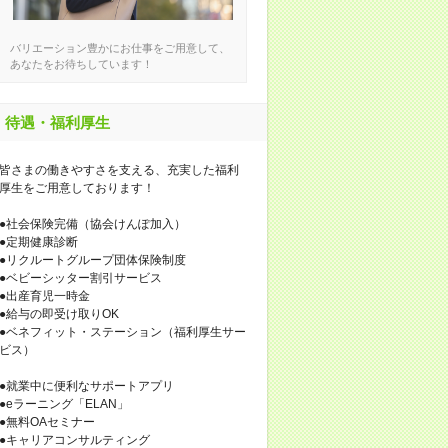
バリエーション豊かにお仕事をご用意して、
あなたをお待ちしています！
待遇・福利厚生
皆さまの働きやすさを支える、充実した福利
厚生をご用意しております！
●社会保険完備（協会けんぽ加入）
●定期健康診断
●リクルートグループ団体保険制度
●ベビーシッター割引サービス
●出産育児一時金
●給与の即受け取りOK
●ベネフィット・ステーション（福利厚生サー
ビス）
●就業中に便利なサポートアプリ
●eラーニング「ELAN」
●無料OAセミナー
●キャリアコンサルティング