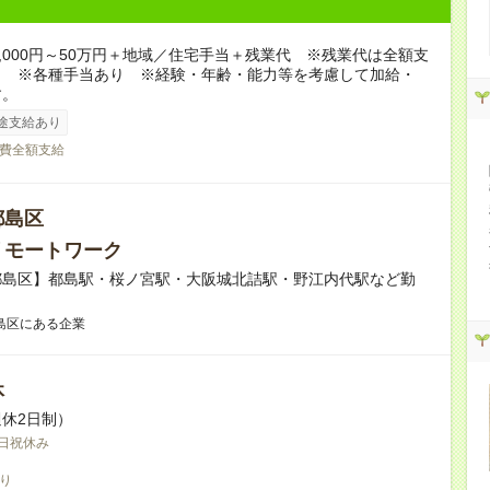
5,000円～50万円＋地域／住宅手当＋残業代 ※残業代は全額支
。 ※各種手当あり ※経験・年齢・能力等を考慮して加給・
す。
途支給あり
費全額支給
都島区
リモートワーク
都島区】都島駅・桜ノ宮駅・大阪城北詰駅・野江内代駅など勤
！
島区にある企業
休
休2日制）
日祝休み
り