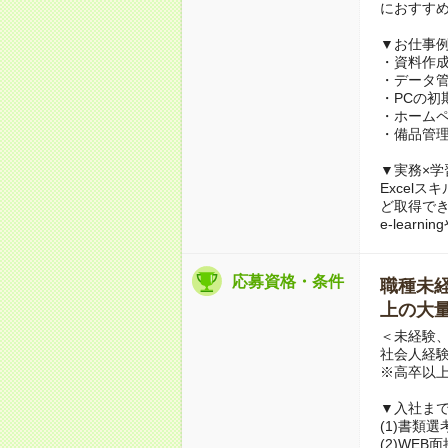
におすす
▼お仕事
・資料作成サ
・データ
・PCの初
・ホーム
・備品管理
▼実務×学
Excel
ど取得で
e-lea
応募資格・条件
職種未経験
上の大量
＜未経験、
社会人経
※高卒以
▼入社ま
(1)書類
(2)WE