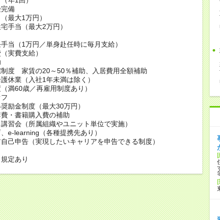
険完備
（最大1万円）
宅手当（最大2万円）
当
任手当（1万円／単身赴任時に毎月支給）
費（実費支給）
助
制度 家賃の20～50％補助、入居費用全額補助
護休業（入社1年未満は除く）
（満60歳／再雇用制度あり）
オフ
奨励金制度（最大30万円）
講費・書籍購入費の補助
・講習会（所属組織やユニット単位で実施）
e-learning（各種提携先あり）
ア自己申告（実現したいキャリアを申告できる制度）
も規定あり