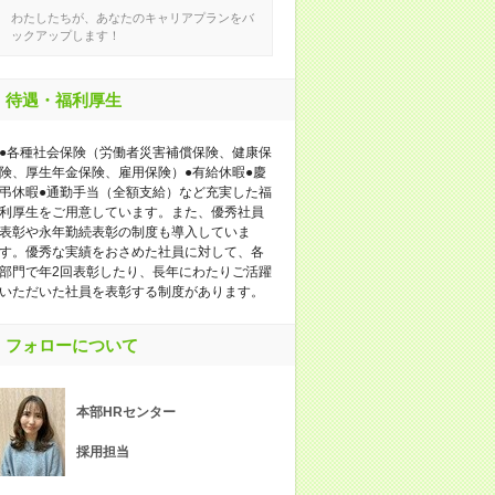
わたしたちが、あなたのキャリアプランをバ
ックアップします！
待遇・福利厚生
●各種社会保険（労働者災害補償保険、健康保
険、厚生年金保険、雇用保険）●有給休暇●慶
弔休暇●通勤手当（全額支給）など充実した福
利厚生をご用意しています。また、優秀社員
表彰や永年勤続表彰の制度も導入していま
す。優秀な実績をおさめた社員に対して、各
部門で年2回表彰したり、長年にわたりご活躍
いただいた社員を表彰する制度があります。
フォローについて
本部HRセンター
採用担当