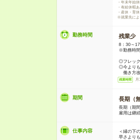
・年末年始休
・有給休暇あ
・産休・育休
※就業先によ
勤務時間
残業少
8：30～1
※勤務時
◎フレッ
◎今より
働き方改
月
残業時間
期間
長期（
長期（期
雇用は継
仕事内容
＜縁の下
早さより