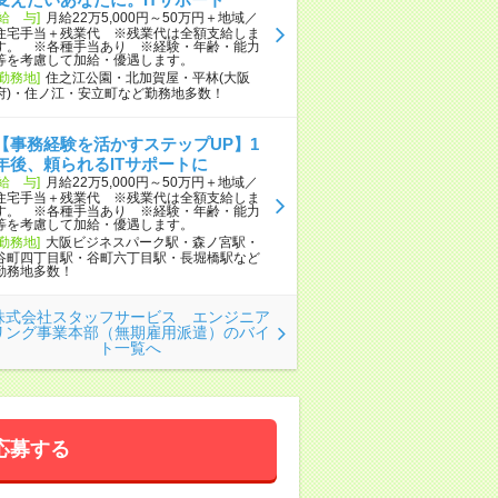
[給 与]
月給22万5,000円～50万円＋地域／
住宅手当＋残業代 ※残業代は全額支給しま
す。 ※各種手当あり ※経験・年齢・能力
等を考慮して加給・優遇します。
[勤務地]
住之江公園・北加賀屋・平林(大阪
府)・住ノ江・安立町など勤務地多数！
【事務経験を活かすステップUP】1
年後、頼られるITサポートに
[給 与]
月給22万5,000円～50万円＋地域／
住宅手当＋残業代 ※残業代は全額支給しま
す。 ※各種手当あり ※経験・年齢・能力
等を考慮して加給・優遇します。
[勤務地]
大阪ビジネスパーク駅・森ノ宮駅・
谷町四丁目駅・谷町六丁目駅・長堀橋駅など
勤務地多数！
株式会社スタッフサービス エンジニア
リング事業本部（無期雇用派遣）のバイ
ト一覧へ
応募する