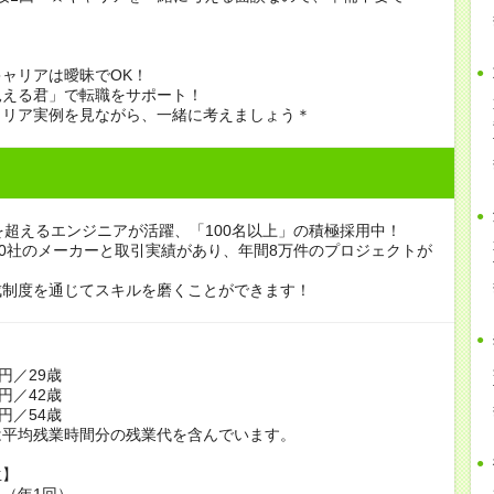
ャリアは曖昧でOK！
見える君」で転職をサポート！
ャリア実例を見ながら、一緒に考えましょう＊
を超えるエンジニアが活躍、「100名以上」の積極採用中！
00社のメーカーと取引実績があり、年間8万件のプロジェクトが
。
成制度を通じてスキルを磨くことができます！
】
円／29歳
円／42歳
円／54歳
は平均残業時間分の残業代を含んでいます。
生】
（年1回）