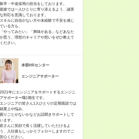
新卒・中途採用の担当をしております。
面接では一人ひとりに寄り添えるよう、誠実
な対応を意識しております。
スキルに自信がない方や未経験で不安を感じ
ている方も、
「やってみたい」「興味がある」などあなた
が思う、理想のキャリアや想いをぜひ教えて
ください。
本部HRセンター
エンジニアサポーター
2021年にエンジニアをサポートするエンジニ
アサポーター職1期生です。
エンジニアの皆さん1人ひとりの定期面談では
就業上や悩み、
困りごとがないかなどお話聞きサポートして
います。
皆さんに笑顔で長く活躍していただけるよ
う、入社後もしっかりフォローしますのでご
安心ください。