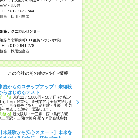
三宮ビル9階
TEL：0120-022-544
担当：採用担当者
姫路テクニカルセンター
姫路市南駅前町100 姫路パラシオ8階
TEL：0120-941-278
担当：採用担当者
この会社のその他のバイト情報
事務からのステップアップ！未経験
からはじめるテスト
[給 与]
月給22万5,000円～50万円＋地域／
住宅手当＋残業代 ※残業代は全額支給しま
す。 ※各種手当あり ※経験・年齢・能力
等を考慮して加給・優遇します。
[勤務地]
新大阪駅・十三駅・西中島南方駅・
東三国駅・三国(大阪府)駅など勤務地多数！
【未経験から安心スタート】未来を
変えたいあなたに。ITサポート