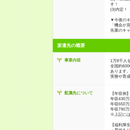
す！
(3)内定！
▼今後のキ
「機会が
先輩のキ
派遣先の概要
事業内容
1万8千人
全国約60
あります
実務や育
配属先について
【年収例
年収430万
年収650万
年収790万
※上記に
【福利厚
・昇給あり