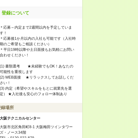
登録について
＊応募～内定まで2週間以内を予定していま
す！
＊応募後1か月以内の入社も可能です（入社時
期のご希望もご相談ください）
＊平日19時以降や土日面接もお気軽にお問い
合わせください！
(1) 書類選考 ★未経験でもOK！あなたの
可能性を重視します
(2) WEB面接 ★リラックスしてお話しくだ
さい！
(3) 内定（希望やスキルをもとに就業先を選
定） ★入社後も安心のフォロー体制あり
登録場所
大阪テクニカルセンター
大阪市北区角田町8-1 大阪梅田ツインタワー
ズ・ノース34階
TEL：0120-022-879