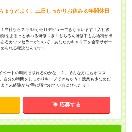
ちょうどよく。土日しっかりお休み＆年間休日
方！当社ならスキル0からITデビューできちゃいます！入社後
30種類をまるっと学べる研修つき！もちろん研修中もお給料が出
のあるカウンセラーがついて、あなたのキャリアを全部サポー
始められる秘訣なんです！
ライベートの時間は取れるのかな…？」そんな方にもオスス
で、自分の時間をしっかりキープできちゃう！残業も少なめだ
よ＊未経験から“手に職”つけたい方にぴったり！
応募する