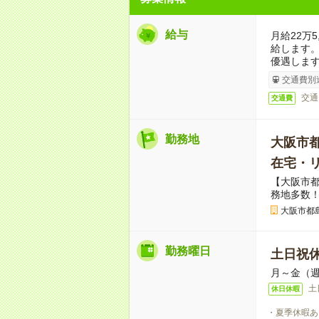
給与
月給22万
給します
優遇しま
交通費別
交通
交通費
勤務地
大阪市
在宅・
【大阪市
務地多数
大阪市都
勤務曜日
土日祝
月～金（週
土
休日休暇
・夏季休暇あ