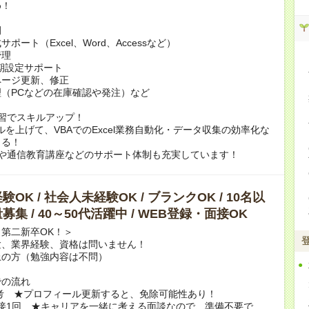
め！
例
ポート（Excel、Word、Accessなど）
管理
期設定サポート
ページ更新、修正
（PCなどの在庫確認や発注）など
習でスキルアップ！
スキルを上げて、VBAでのExcel業務自動化・データ収集の効率化な
きる！
rningや通信教育講座などのサポート体制も充実しています！
OK / 社会人未経験OK / ブランクOK / 10名以
募集 / 40～50代活躍中 / WEB登録・面接OK
第二新卒OK！＞
験、業界経験、資格は問いません！
上の方（勉強内容は不問）
での流れ
選考 ★プロフィール更新すると、免除可能性あり！
B面接1回 ★キャリアを一緒に考える面談なので、準備不要で