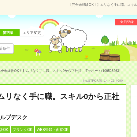
【完全未経験OK！】ムリなく手に職。スキル0か
会員登録
エリア変更
関西版
望条件
全未経験OK！】ムリなく手に職。スキル0から正社員！ITサポート(109526263）
No.STFK大阪_14・C3-4090
ムリなく手に職。スキル0から正社
ルプデスク
験OK
ブランクOK
WEB登録・面接OK