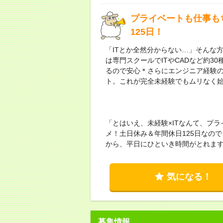
プライベートも仕事も
125日！
「ITとか全然分からない…」そんな
は専門スクールでITやCADなど約
るので安心＊さらにエンジニア経験
ト。これが完全未経験でもムリなく
「とはいえ、未経験×ITなんて、プ
メ！土日休み＆年間休日125日なの
から、平日にひといき時間がとれます
気になる！
募集情報