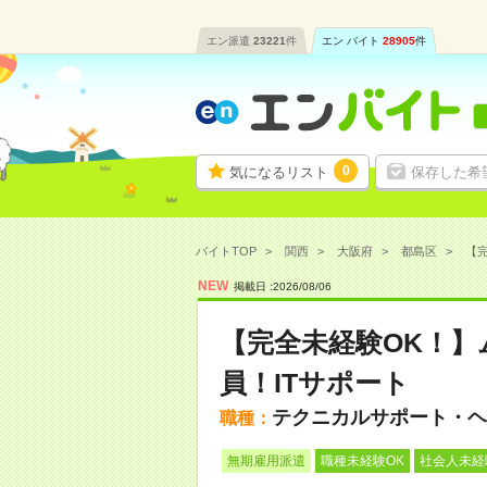
エン派遣
23221
件
エン バイト
28905
件
0
気になるリスト
保存した希
バイトTOP
関西
大阪府
都島区
【完
NEW
掲載日 :
2026
/
08
/
06
【完全未経験OK！】
員！ITサポート
テクニカルサポート・ヘ
職種：
無期雇用派遣
職種未経験OK
社会人未経