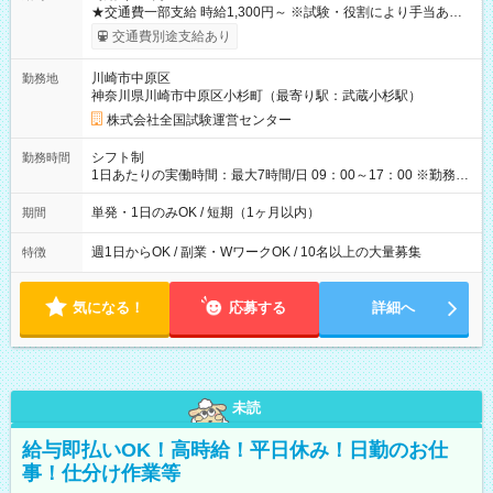
★交通費一部支給 時給1,300円～ ※試験・役割により手当あり
※勤務回数により昇給あり 【即給（前払い）オプションあ
交通費別途支給あり
り！】 希望される場合、勤務から1週間ほどで給与の一部を受け
取れます。 ※手数料418円がかかります。 【過去試験日の収入
川崎市中原区
勤務地
例】 ・河合塾模擬試験 8:30～17:30（休憩1時間） 時給1,300円
神奈川県川崎市中原区小杉町（最寄り駅：武蔵小杉駅）
×8時間＝日収10,400円＋交通費 ※当日の役割により時給＋100
円の場合あり ・国家試験 7:00～13:30（休憩なし） 時給1,300
株式会社全国試験運営センター
円（役割手当＋100円）×6時間＝日収8,400円＋交通費 【試用期
間】試用期間なし
シフト制
勤務時間
1日あたりの実働時間：最大7時間/日 09：00～17：00 ※勤務時
間は 試験により異なります。
単発・1日のみOK / 短期（1ヶ月以内）
期間
週1日からOK / 副業・WワークOK / 10名以上の大量募集
特徴
気になる！
応募する
詳細へ
未読
給与即払いOK！高時給！平日休み！日勤のお仕
事！仕分け作業等