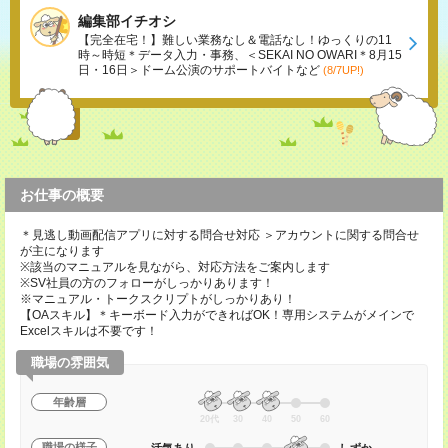
編集部イチオシ
【完全在宅！】難しい業務なし＆電話なし！ゆっくりの11
時～時短＊データ入力・事務、＜SEKAI NO OWARI＊8月15
日・16日＞ドーム公演のサポートバイトなど
(8/7UP!)
お仕事の概要
＊見逃し動画配信アプリに対する問合せ対応 ＞アカウントに関する問合せ
が主になります
※該当のマニュアルを見ながら、対応方法をご案内します
※SV社員の方のフォローがしっかりあります！
※マニュアル・トークスクリプトがしっかりあり！
【OAスキル】＊キーボード入力ができればOK！専用システムがメインで
Excelスキルは不要です！
職場の雰囲気
年齢層
20代
30
40
50
60
職場の様子
活気あり
しずか