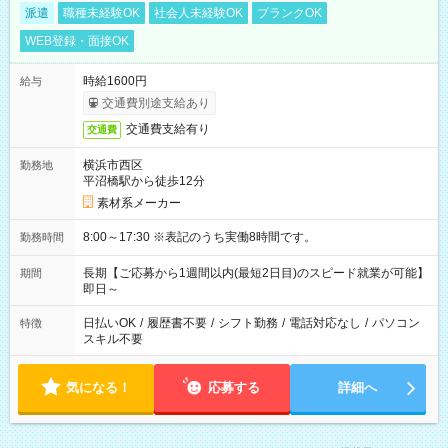
派遣
職種未経験OK
社会人未経験OK
ブランクOK
WEB登録・面接OK
時給1600円
給与
交通費別途支給あり
交通費支給有り
交通費
横浜市西区
勤務地
平沼橋駅から徒歩12分
素材系メーカー
8:00～17:30 ※表記のうち実働8時間です。
勤務時間
長期【ご応募から1週間以内(最短2日目)のスピード就業が可能】
期間
即日～
日払いOK
/
履歴書不要
/
シフト勤務
/
電話対応なし
/
パソコン
特徴
スキル不要
気になる！
応募する
詳細へ