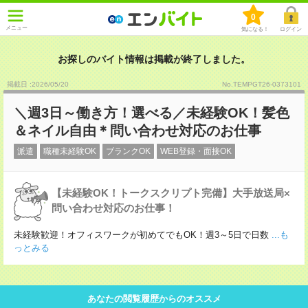
0
メニュー
気になる！
ログイン
お探しのバイト情報は掲載が終了しました。
掲載日 :2026
/
05
/
20
No.TEMPGT26-0373101
＼週3日～働き方！選べる／未経験OK！髪色
＆ネイル自由＊問い合わせ対応のお仕事
派遣
職種未経験OK
ブランクOK
WEB登録・面接OK
【未経験OK！トークスクリプト完備】大手放送局×
問い合わせ対応のお仕事！
未経験歓迎！オフィスワークが初めてでもOK！週3～5日で日数
...も
っとみる
あなたの閲覧履歴からのオススメ