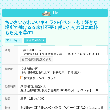
未読
ちいさいかわいいキャラのイベントも！好きな
場所で働ける☆来社不要！働いたその日に給料
もらえる◎/T1
アルバイト
職種未経験OK
日給13,000円～
給与
＋交通費支給 ★交通費全額支給！ ┗案件により規定あり ★日払
いOK！（規定あり） ┗働いたその日に現金GET♪ お仕事後はコ
交通費別途支給あり
ンビニATMから 日払い分を引き落とせます！ 【試用期間】試
用期間なし
横浜市港北区
勤務地
神奈川県横浜市港北区（最寄り駅：新横浜駅）
株式会社ワンベルウッズ
勤務時間は指定なし
勤務時間
変形労働時間制 想定労働時間160時間/月 【シフト例】 ・8：00
～21：00
単発・1日のみOK
期間
週1日からOK / 日払いOK / 副業・WワークOK / 10名以上の大量
特徴