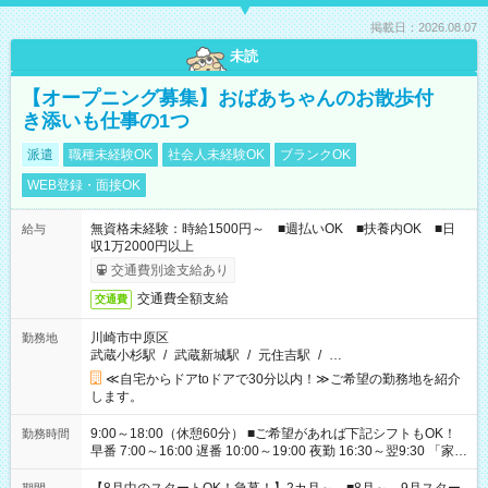
掲載日：2026.08.07
未読
【オープニング募集】おばあちゃんのお散歩付
き添いも仕事の1つ
派遣
職種未経験OK
社会人未経験OK
ブランクOK
WEB登録・面接OK
無資格未経験：時給1500円～ ■週払いOK ■扶養内OK ■日
給与
収1万2000円以上
交通費別途支給あり
交通費全額支給
交通費
川崎市中原区
勤務地
武蔵小杉駅
/
武蔵新城駅
/
元住吉駅
/
…
≪自宅からドアtoドアで30分以内！≫ご希望の勤務地を紹介
します。
9:00～18:00（休憩60分） ■ご希望があれば下記シフトもOK！
勤務時間
早番 7:00～16:00 遅番 10:00～19:00 夜勤 16:30～翌9:30 「家族
と休みを合わせたい」 「余裕を持って夕飯の準備がしたい」
「できれば残業はしたくない」 など、ご希望を教えてください