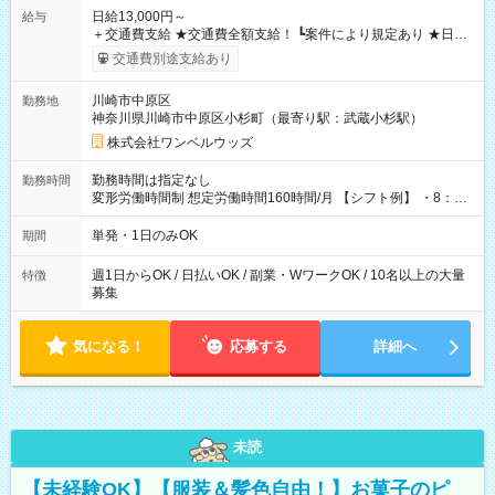
日給13,000円～
給与
＋交通費支給 ★交通費全額支給！ ┗案件により規定あり ★日払
いOK！（規定あり） ┗働いたその日に現金GET♪ お仕事後はコ
交通費別途支給あり
ンビニATMから 日払い分を引き落とせます！ 【試用期間】試
用期間なし
川崎市中原区
勤務地
神奈川県川崎市中原区小杉町（最寄り駅：武蔵小杉駅）
株式会社ワンベルウッズ
勤務時間は指定なし
勤務時間
変形労働時間制 想定労働時間160時間/月 【シフト例】 ・8：00
～21：00
単発・1日のみOK
期間
週1日からOK / 日払いOK / 副業・WワークOK / 10名以上の大量
特徴
募集
気になる！
応募する
詳細へ
未読
【未経験OK】【服装＆髪色自由！】お菓子のピ