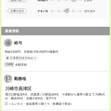
仕事の仕方
テキパキ
コツコツ
募集情報
給与
時給1600円 月収例 256,000円+残業代
交通費別途支給あり
全額支給
交通費
勤務地
川崎市高津区
溝の口駅徒歩8分、武蔵溝ノ口駅徒歩8分 ※各駅から最寄り駅まで:川崎16
分・横浜40分・武蔵小杉8分・登戸7分
☆エンタメ・放送業界☆朝ドラ・歌番組で有名♪