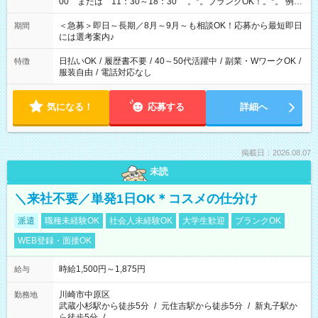
00 または 11：30～18：30 。*。ブランクOK！。*。 例え
ば前職が、 在宅/財団法人/事務/コールセンター/受付/販売/カフェ
スタッフ スイーツ販売/ホテルフロント/化粧品販売/など 様々な
＜急募＞即日～長期／8月～9月～も相談OK！応募から最短即日
期間
業界から入社して活躍されています♪
には選考案内♪
日払いOK
/
履歴書不要
/
40～50代活躍中
/
副業・WワークOK
/
特徴
服装自由
/
電話対応なし
気になる！
応募する
詳細へ
掲載日：2026.08.07
未読
＼来社不要／単発1日OK＊コスメの仕分け
派遣
職種未経験OK
社会人未経験OK
大学生歓迎
ブランクOK
WEB登録・面接OK
時給1,500円～1,875円
給与
川崎市中原区
勤務地
武蔵小杉駅から徒歩5分
/
元住吉駅から徒歩5分
/
新丸子駅か
ら徒歩5分
/
…