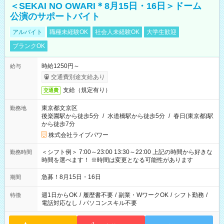
＜SEKAI NO OWARI＊8月15日・16日＞ドーム
公演のサポートバイト
アルバイト
職種未経験OK
社会人未経験OK
大学生歓迎
ブランクOK
時給1250円～
給与
交通費別途支給あり
支給（規定有り）
交通費
東京都文京区
勤務地
後楽園駅から徒歩5分
/
水道橋駅から徒歩5分
/
春日(東京都)駅
から徒歩7分
株式会社ライブパワー
＜シフト例＞ 7:00～23:00 13:30～22:00 上記の時間から好きな
勤務時間
時間を選べます！ ※時間は変更となる可能性があります
急募！8月15日・16日
期間
週1日からOK
/
履歴書不要
/
副業・WワークOK
/
シフト勤務
/
特徴
電話対応なし
/
パソコンスキル不要