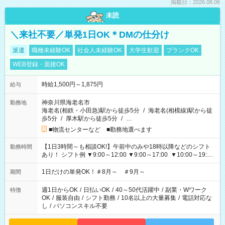
掲載日：2026.08.06
未読
＼来社不要／単発1日OK＊DMの仕分け
派遣
職種未経験OK
社会人未経験OK
大学生歓迎
ブランクOK
WEB登録・面接OK
時給1,500円～1,875円
給与
神奈川県海老名市
勤務地
海老名(相鉄・小田急)駅から徒歩5分
/
海老名(相模線)駅から徒
歩5分
/
厚木駅から徒歩5分
/
…
■物流センターなど ■勤務地選べます
【1日3時間～も相談OK!】午前中のみや18時以降などのシフト
勤務時間
あり！ シフト例 ▼9:00～12:00 ▼9:00～17:00 ▼10:00～19:00
▼18:00～21:00
1日だけの単発OK！＃8月～ ＃9月～
期間
週1日からOK
/
日払いOK
/
40～50代活躍中
/
副業・Wワーク
特徴
OK
/
服装自由
/
シフト勤務
/
10名以上の大量募集
/
電話対応な
し
/
パソコンスキル不要