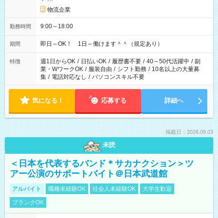
物流企業
9:00～18:00
勤務時間
即日～OK！ 1日～働けます＾＾（規定あり）
期間
週1日からOK
/
日払いOK
/
履歴書不要
/
40～50代活躍中
/
副
特徴
業・WワークOK
/
服装自由
/
シフト勤務
/
10名以上の大量募
集
/
電話対応なし
/
パソコンスキル不要
気になる！
応募する
詳細へ
掲載日：2026.08.03
未読
＜日本を代表するバンド＊サカナクション＞ツ
アー公演のサポートバイト＠日本武道館
アルバイト
職種未経験OK
社会人未経験OK
大学生歓迎
ブランクOK