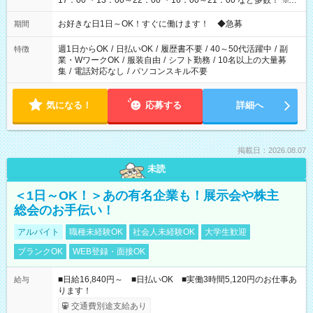
17：00 ・13：00～22：00 ・16：00～21：00 など多数！ ※お
仕事により勤務時間が異なります
お好きな日1日～OK！すぐに働けます！ ◆急募
期間
週1日からOK
/
日払いOK
/
履歴書不要
/
40～50代活躍中
/
副
特徴
業・WワークOK
/
服装自由
/
シフト勤務
/
10名以上の大量募
集
/
電話対応なし
/
パソコンスキル不要
気になる！
応募する
詳細へ
掲載日：2026.08.07
未読
＜1日～OK！＞あの有名企業も！展示会や株主
総会のお手伝い！
アルバイト
職種未経験OK
社会人未経験OK
大学生歓迎
ブランクOK
WEB登録・面接OK
■日給16,840円～ ■日払いOK ■実働3時間5,120円のお仕事あ
給与
ります！
交通費別途支給あり