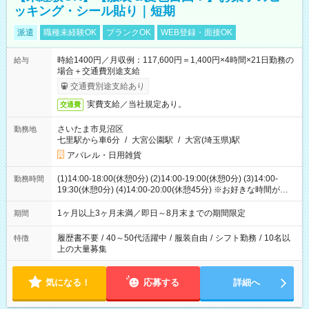
ッキング・シール貼り｜短期
派遣
職種未経験OK
ブランクOK
WEB登録・面接OK
時給1400円／月収例：117,600円＝1,400円×4時間×21日勤務の
給与
場合＋交通費別途支給
交通費別途支給あり
実費支給／当社規定あり。
交通費
さいたま市見沼区
勤務地
七里駅から車6分
/
大宮公園駅
/
大宮(埼玉県)駅
アパレル・日用雑貨
(1)14:00-18:00(休憩0分) (2)14:00-19:00(休憩0分) (3)14:00-
勤務時間
19:30(休憩0分) (4)14:00-20:00(休憩45分) ※お好きな時間が選べ
ます
1ヶ月以上3ヶ月未満／即日～8月末までの期間限定
期間
履歴書不要
/
40～50代活躍中
/
服装自由
/
シフト勤務
/
10名以
特徴
上の大量募集
気になる！
応募する
詳細へ