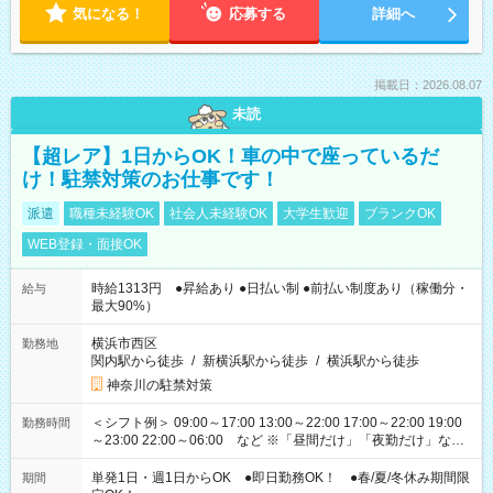
気になる！
応募する
詳細へ
掲載日：2026.08.07
未読
【超レア】1日からOK！車の中で座っているだ
け！駐禁対策のお仕事です！
派遣
職種未経験OK
社会人未経験OK
大学生歓迎
ブランクOK
WEB登録・面接OK
時給1313円 ●昇給あり ●日払い制 ●前払い制度あり（稼働分・
給与
最大90%）
横浜市西区
勤務地
関内駅から徒歩
/
新横浜駅から徒歩
/
横浜駅から徒歩
神奈川の駐禁対策
＜シフト例＞ 09:00～17:00 13:00～22:00 17:00～22:00 19:00
勤務時間
～23:00 22:00～06:00 など ※「昼間だけ」「夜勤だけ」など
の希望OK
単発1日・週1日からOK ●即日勤務OK！ ●春/夏/冬休み期間限
期間