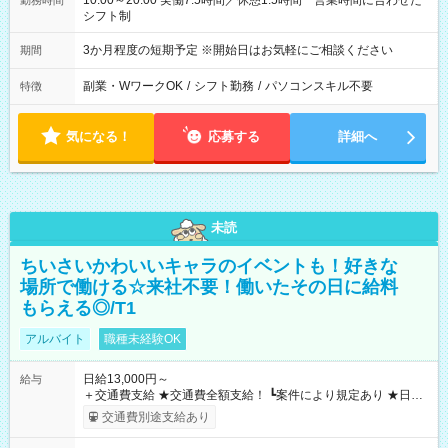
10:00～20:00 実働7.5時間／休憩1.5時間 営業時間に合わせた
勤務時間
シフト制
3か月程度の短期予定 ※開始日はお気軽にご相談ください
期間
副業・WワークOK
/
シフト勤務
/
パソコンスキル不要
特徴
気になる！
応募する
詳細へ
未読
ちいさいかわいいキャラのイベントも！好きな
場所で働ける☆来社不要！働いたその日に給料
もらえる◎/T1
アルバイト
職種未経験OK
日給13,000円～
給与
＋交通費支給 ★交通費全額支給！ ┗案件により規定あり ★日払
いOK！（規定あり） ┗働いたその日に現金GET♪ お仕事後はコ
交通費別途支給あり
ンビニATMから 日払い分を引き落とせます！ 【試用期間】試
用期間なし