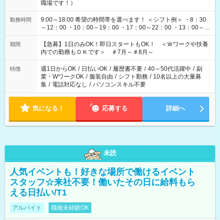
職場です！）
9:00～18:00 希望の時間帯を選べます！ ＜シフト例＞ ・8：30
勤務時間
～12：00 ・10：00～19：00 ・17：00～22：00 ・13：00～
22：00 ・22：00～翌6：00 など
【急募】1日のみOK！即日スタートもOK！ ＜Ｗワークや扶養
期間
内での勤務もＯＫです＞ ＃7月～＃8月～
週1日からOK
/
日払いOK
/
履歴書不要
/
40～50代活躍中
/
副
特徴
業・WワークOK
/
服装自由
/
シフト勤務
/
10名以上の大量募
集
/
電話対応なし
/
パソコンスキル不要
気になる！
応募する
詳細へ
未読
人気イベントも！好きな場所で働けるイベント
スタッフ☆来社不要！働いたその日に給料もら
える日払い/T1
アルバイト
職種未経験OK