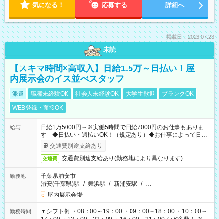
気になる！
応募する
詳細へ
掲載日：2026.07.23
未読
【スキマ時間×高収入】日給1.5万～日払い！屋
内展示会のイス並べスタッフ
派遣
職種未経験OK
社会人未経験OK
大学生歓迎
ブランクOK
WEB登録・面接OK
日給1万5000円～※実働5時間で日給7000円のお仕事もありま
給与
す ◆日払い・週払いOK！（規定あり）◆お仕事によって日給
も異なります
交通費別途支給あり
交通費別途支給あり(勤務地により異なります)
交通費
千葉県浦安市
勤務地
浦安(千葉県)駅
/
舞浜駅
/
新浦安駅
/
…
屋内展示会場
▼シフト例 ・08：00～19：00 ・09：00～18：00 ・10：00～
勤務時間