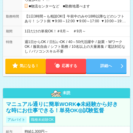
■物流センターなど ■勤務地選べます
【1日3時間～も相談OK!】午前中のみや18時以降などのシフト
勤務時間
あり！ シフト例 ▼9:00～12:00 ▼9:00～17:00 ▼10:00～19:00
▼18:00～21:00
1日だけの単発OK！＃8月～ ＃9月～
期間
週1日からOK
/
日払いOK
/
40～50代活躍中
/
副業・Wワーク
特徴
OK
/
服装自由
/
シフト勤務
/
10名以上の大量募集
/
電話対応な
し
/
パソコンスキル不要
気になる！
応募する
詳細へ
未読
マニュアル通りに簡単WORK◆未経験から好き
な時にお仕事できる！単発OK◎試験監督
アルバイト
職種未経験OK
時給1,300円～
給与