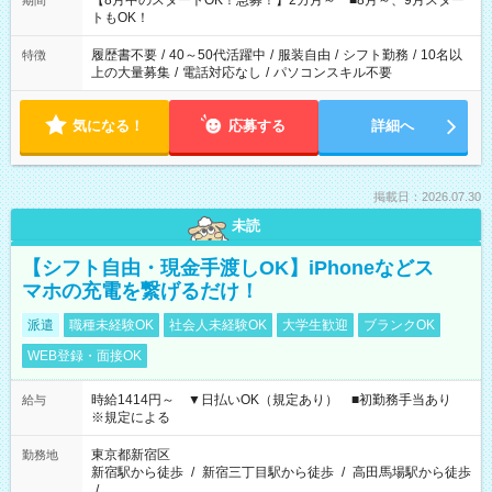
【8月中のスタートOK！急募！】2カ月～ ■8月～、9月スター
期間
ね。 ※Wワーク希望の方へ 今ご覧のお仕事で希望する勤務時間
トもOK！
と、もう1つのお仕事の勤務時間。 合計で週40時間を超える場
合は応募できません。
履歴書不要
/
40～50代活躍中
/
服装自由
/
シフト勤務
/
10名以
特徴
上の大量募集
/
電話対応なし
/
パソコンスキル不要
気になる！
応募する
詳細へ
掲載日：2026.07.30
未読
【シフト自由・現金手渡しOK】iPhoneなどス
マホの充電を繋げるだけ！
派遣
職種未経験OK
社会人未経験OK
大学生歓迎
ブランクOK
WEB登録・面接OK
時給1414円～ ▼日払いOK（規定あり） ■初勤務手当あり
給与
※規定による
東京都新宿区
勤務地
新宿駅から徒歩
/
新宿三丁目駅から徒歩
/
高田馬場駅から徒歩
/
…