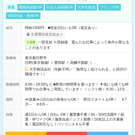
派遣
職種未経験OK
社会人未経験OK
大学生歓迎
ブランクOK
WEB登録・面接OK
時給1500円 ■現金日払いもOK（規定あり）
給与
交通費別途支給あり
一部支給 ※登録後、選んだお仕事によって条件が異なる
交通費
ことがあります
東京都日野市
勤務地
日野(東京都)駅
/
豊田駅
/
高幡不動駅
/
…
大手物流会社（年齢不問／「無理なく続けられる」と好評の
職場です！）
9:00～18:00など ■希望の時間帯を選べます！ ▼他にも様々な時
勤務時間
間帯でお仕事をご用意しています！ ＜シフト例＞ 8:30～12:00
17:00～22:00 13:00～22:00 22:00～翌6:00 など
≪急募≫1日のみの単発からOK！ 即日スタートもOK！ ＃7
期間
月～ ＃8月～
週1日からOK
/
日払いOK
/
履歴書不要
/
40～50代活躍中
/
副
特徴
業・WワークOK
/
服装自由
/
シフト勤務
/
10名以上の大量募
集
/
電話対応なし
/
パソコンスキル不要