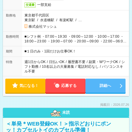
一部支給
交通費
東京都千代田区
勤務地
東京駅
/
水道橋駅
/
有楽町駅
/
…
株式会社マッシュ
■シフト例 ・07:00～19:30 ・09:00～12:00 ・10:00～17:00 ・
勤務時間
18:00～23:00 ・19:00～07:00 ・20:00～09:00 ・22:00～06:00
etc ★最短で3時間で5,120円のお仕事から 15時間で2万円近く稼
げるお仕事も！ ご希望のお時間に合わせてご紹介！ ※シフトは
■１日のみ・1回だけお仕事OK！
期間
現場によって異なります。 ※勿論、休憩時間はあるのでご安心
ください！
週1日からOK
/
日払いOK
/
履歴書不要
/
副業・WワークOK
/
シ
特徴
フト勤務
/
10名以上の大量募集
/
電話対応なし
/
パソコンスキ
ル不要
気になる！
応募する
詳細へ
掲載日：2026.07.26
未読
＜単発＊WEB登録OK！＞指示どおりにポン
ッ！カプセルトイのカプセル準備！