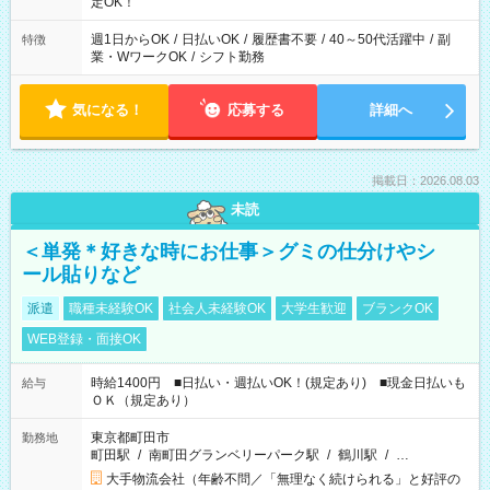
定OK！
週1日からOK
/
日払いOK
/
履歴書不要
/
40～50代活躍中
/
副
特徴
業・WワークOK
/
シフト勤務
気になる！
応募する
詳細へ
掲載日：2026.08.03
未読
＜単発＊好きな時にお仕事＞グミの仕分けやシ
ール貼りなど
派遣
職種未経験OK
社会人未経験OK
大学生歓迎
ブランクOK
WEB登録・面接OK
時給1400円 ■日払い・週払いOK！(規定あり) ■現金日払いも
給与
ＯＫ（規定あり）
東京都町田市
勤務地
町田駅
/
南町田グランベリーパーク駅
/
鶴川駅
/
…
大手物流会社（年齢不問／「無理なく続けられる」と好評の