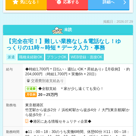
気になる！
応募する
詳細へ
掲載日：2026.07.29
未読
【完全在宅！】難しい業務なし＆電話なし！ゆ
っくりの11時～時短＊データ入力・事務
派遣
職種未経験OK
ブランクOK
WEB登録・面接OK
◆時給1,700円＊日払い・週払いOK＊昇給あり♪【月収例】 ・約
給与
204,000円 （時給1,700円 × 実働6h × 20日）
交通費別途支給あり
◆全額支給 ＊家が少し遠くても安心！
交通費
20～25万円
月収例
東京都港区
勤務地
竹芝駅から徒歩2分
/
浜松町駅から徒歩4分
/
大門(東京都)駅か
ら徒歩5分
/
…
◆港区にある情報セキュリティ企業◆
◆11：00～18：30のうち実働6時間、休憩60分 ※11：00～18：
勤務時間