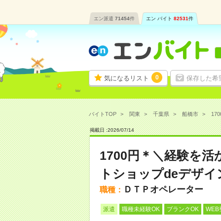
エン派遣
71454
件
エン バイト
82531
件
0
気になるリスト
保存した希
バイトTOP
関東
千葉県
船橋市
17
掲載日 :
2026
/
07
/
14
1700円＊＼経験を
トショップdeデザイ
ＤＴＰオペレーター
職種：
派遣
職種未経験OK
ブランクOK
WEB