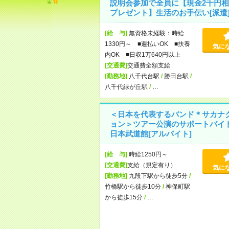
説明会参加で全員に【現金2千円相
プレゼント】生活のお手伝い[派遣
[給 与]
無資格未経験：時給
1330円～ ■週払いOK ■扶養
気に
内OK ■日収1万640円以上
[交通費]
交通費全額支給
[勤務地]
八千代台駅
/
勝田台駅
/
八千代緑が丘駅
/
…
＜日本を代表するバンド＊サカナ
ョン＞ツアー公演のサポートバイ
日本武道館[アルバイト]
[給 与]
時給1250円～
[交通費]
支給（規定有り）
気に
[勤務地]
九段下駅から徒歩5分
/
竹橋駅から徒歩10分
/
神保町駅
から徒歩15分
/
…