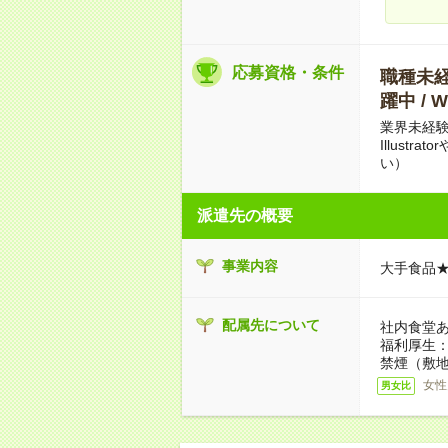
応募資格・条件
職種未経験
躍中 /
業界未経験
Illust
い）
派遣先の概要
事業内容
大手食品
配属先について
社内食堂
福利厚生
禁煙（敷地
女性
男女比