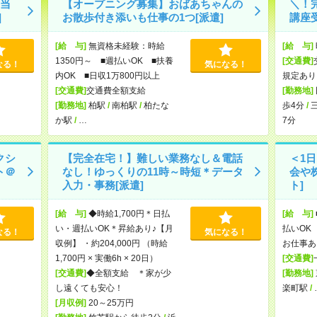
当
【オープニング募集】おばあちゃんの
＼！
]
お散歩付き添いも仕事の1つ[派遣]
講座受
[給 与]
無資格未経験：時給
[給 与]
1350円～ ■週払いOK ■扶養
[交通費]
なる！
気になる！
内OK ■日収1万800円以上
規定あり
[交通費]
交通費全額支給
[勤務地]
[勤務地]
柏駅
/
南柏駅
/
柏たな
歩4分
/
か駅
/
…
7分
クシ
【完全在宅！】難しい業務なし＆電話
＜1
ト＠
なし！ゆっくりの11時～時短＊データ
会や
入力・事務[派遣]
ト]
[給 与]
◆時給1,700円＊日払
[給 与]
い・週払いOK＊昇給あり♪【月
払いOK 
なる！
気になる！
収例】 ・約204,000円 （時給
お仕事あ
1,700円 × 実働6h × 20日）
[交通費]
[交通費]
◆全額支給 ＊家が少
[勤務地]
し遠くても安心！
楽町駅
/
[月収例]
20～25万円