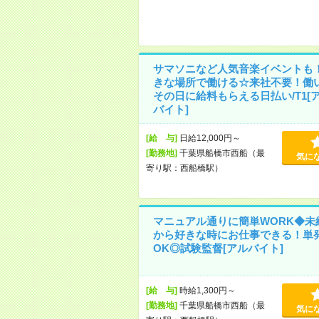
サマソニなど人気音楽イベントも
きな場所で働ける☆来社不要！働
その日に給料もらえる日払い/T1[
バイト]
[給 与]
日給12,000円～
[勤務地]
千葉県船橋市西船（最
気に
寄り駅：西船橋駅）
マニュアル通りに簡単WORK◆未
から好きな時にお仕事できる！単
OK◎試験監督[アルバイト]
[給 与]
時給1,300円～
[勤務地]
千葉県船橋市西船（最
気に