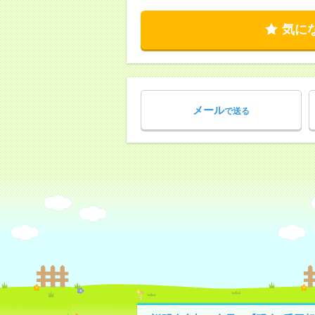
気に
メール
で送る