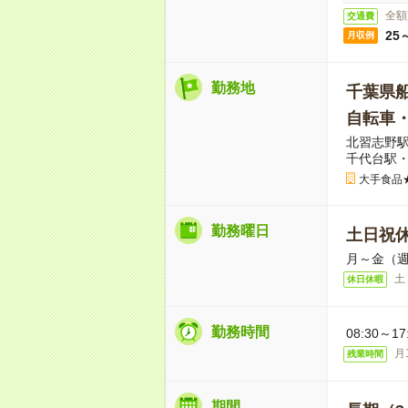
全額
交通費
25
月収例
勤務地
千葉県
自転車
北習志野駅
千代台駅・
大手食品
勤務曜日
土日祝
月～金（週
土
休日休暇
勤務時間
08:30～
月
残業時間
期間