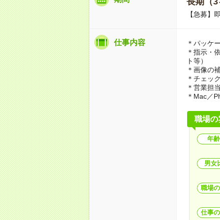
長期（3
【急募】
仕事内容
＊パッケ
＊指示・
ト等）
＊画像の
＊チェッ
＊営業担
＊Mac／Pho
職場の
年齢
男女
職場の
仕事の