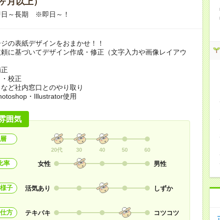
ヶ月以上）
即日～長期 ※即日～！
ージの表紙デザインをおまかせ！！
依頼に基づいてデザイン作成・修正（文字入力や画像レイアウ
補正
ク・校正
当など社内窓口とのやり取り
toshop・Illustrator使用
雰囲気
層
20代
30
40
50
60
比率
女性
男性
様子
活気あり
しずか
仕方
テキパキ
コツコツ