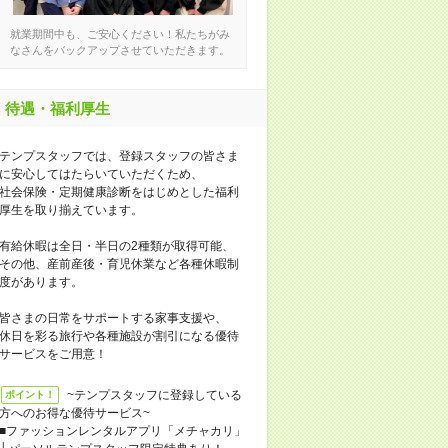
就業期間中も、ご安心ください！私たちがみ
なさんをバックアップさせていただきます。
待遇・福利厚生
テンプスタッフでは、登録スタッフの皆さま
に安心してはたらいていただくため、
社会保険・定期健康診断をはじめとした福利
厚生を取り揃えています。
有給休暇は全日・半日の2種類が取得可能、
その他、産前産後・育児休業など各種休暇制
度があります。
皆さまの日常をサポートする家事支援や、
休日を彩る旅行や各種施設が割引になる優待
サービスをご用意！
~テンプスタッフに登録している
ポイント！
方へのお得な優待サービス~
■ファッションレンタルアプリ「メチャカリ」