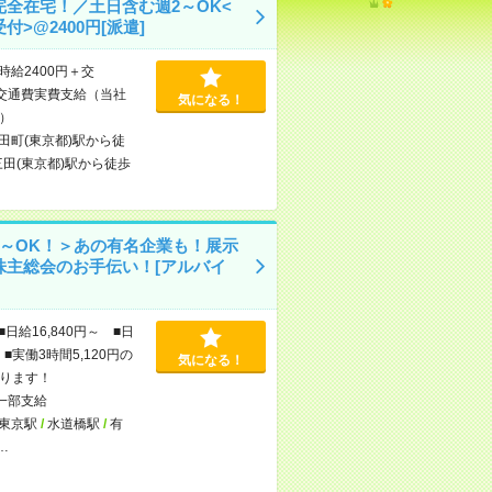
完全在宅！／土日含む週2～OK<
付>@2400円[派遣]
時給2400円＋交
交通費実費支給（当社
気になる！
）
田町(東京都)駅から徒
三田(東京都)駅から徒歩
日～OK！＞あの有名企業も！展示
株主総会のお手伝い！[アルバイ
■日給16,840円～ ■日
■実働3時間5,120円の
気になる！
ります！
一部支給
東京駅
/
水道橋駅
/
有
…