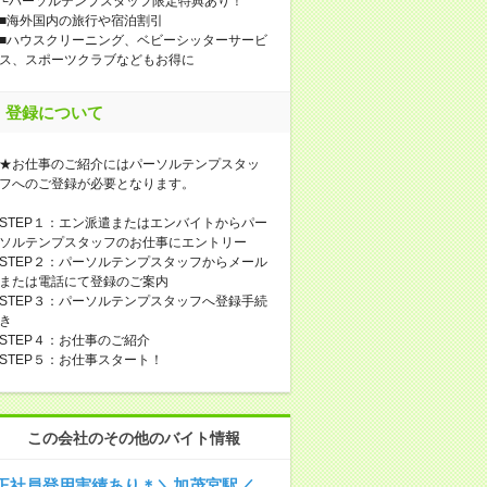
└パーソルテンプスタッフ限定特典あり！
■海外国内の旅行や宿泊割引
■ハウスクリーニング、ベビーシッターサービ
ス、スポーツクラブなどもお得に
登録について
★お仕事のご紹介にはパーソルテンプスタッ
フへのご登録が必要となります。
STEP１：エン派遣またはエンバイトからパー
ソルテンプスタッフのお仕事にエントリー
STEP２：パーソルテンプスタッフからメール
または電話にて登録のご案内
STEP３：パーソルテンプスタッフへ登録手続
き
STEP４：お仕事のご紹介
STEP５：お仕事スタート！
この会社のその他のバイト情報
正社員登用実績あり＊＼加茂宮駅／