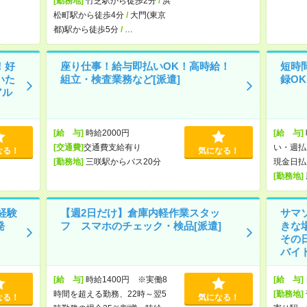
[勤務地]
竹芝駅から徒歩2分
/
浜
松町駅から徒歩4分
/
大門(東京
都)駅から徒歩5分
/
…
！好
座り仕事！給与即払いOK！高時給！
短時
いた
組立・検査業務など[派遣]
録O
アル
[給 与]
時給2000円
[給 与]
[交通費]
交通費支給有り
い・週払
なる！
気になる！
[勤務地]
三咲駅からバス20分
現金日払
[勤務地]
経験
【週2日だけ】倉庫内軽作業スタッ
サマ
発
フ スマホのチェック・検品[派遣]
きな
その
バイト
[給 与]
時給1400円 ※実働8
[給 与]
時間を超える勤務、22時～翌5
[勤務地]
なる！
気になる！