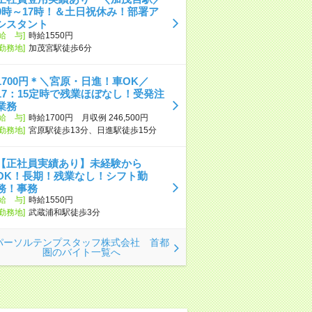
9時～17時！＆土日祝休み！部署ア
シスタント
[給 与]
時給1550円
[勤務地]
加茂宮駅徒歩6分
1700円＊＼宮原・日進！車OK／
17：15定時で残業ほぼなし！受発注
業務
[給 与]
時給1700円 月収例 246,500円
[勤務地]
宮原駅徒歩13分、日進駅徒歩15分
【正社員実績あり】未経験から
OK！長期！残業なし！シフト勤
務！事務
[給 与]
時給1550円
[勤務地]
武蔵浦和駅徒歩3分
パーソルテンプスタッフ株式会社 首都
圏のバイト一覧へ