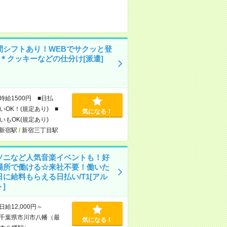
間シフトあり！WEBでサクッと登
K＊クッキーなどの仕分け[派遣]
時給1500円 ■日払
いOK！(規定あり) ■
気になる！
いもOK(規定あり)
新宿駅
/
新宿三丁目駅
ソニなど人気音楽イベントも！好
場所で働ける☆来社不要！働いた
日に給料もらえる日払い/T1[アル
]
日給12,000円～
千葉県市川市八幡（最
気になる！