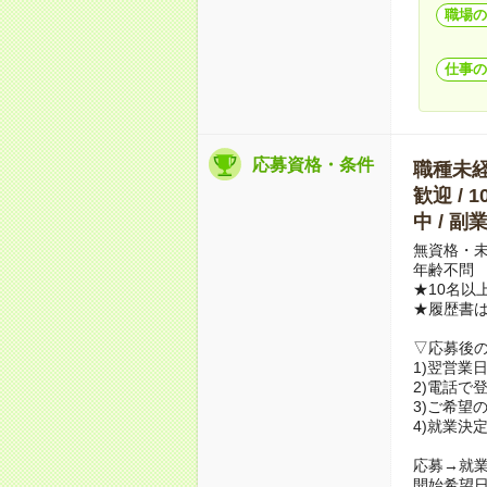
職場の
仕事の
応募資格・条件
職種未経験
歓迎 / 
中 / 
無資格・未
年齢不問
★10名以
★履歴書
▽応募後
1)翌営業
2)電話で
3)ご希望
4)就業決
応募→就業
開始希望日