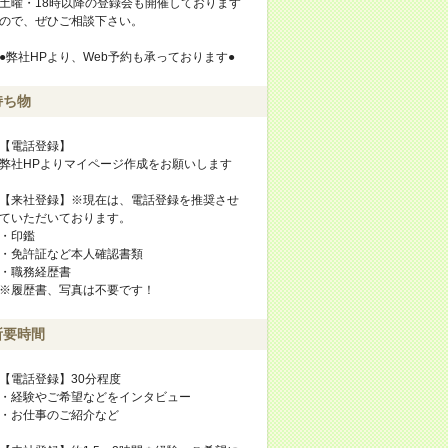
土曜・18時以降の登録会も開催しております
ので、ぜひご相談下さい。
●弊社HPより、Web予約も承っております●
持ち物
【電話登録】
弊社HPよりマイページ作成をお願いします
【来社登録】※現在は、電話登録を推奨させ
ていただいております。
・印鑑
・免許証など本人確認書類
・職務経歴書
※履歴書、写真は不要です！
所要時間
【電話登録】30分程度
・経験やご希望などをインタビュー
・お仕事のご紹介など