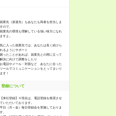
就業先（派遣先）もあなたも両者を担当しま
すので、
就業先の環境も理解している強い味方になれ
ますよ。
気に入った就業先では、あなたは長く続けら
れるようにサポート
困ったことがあれば、就業先との間に立って
解決に向けて調整をしたり
お電話やメール・対面など あなたに合った
ツールでコミュニケーションをとってまいり
ます！
登録について
【来社登録】※現在は、電話登録を推奨させ
ていただいております。
平日（月～金）毎日登録会を実施しておりま
す。