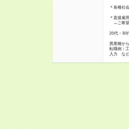
＊各種社
＊直接雇
→ご希望
20代・3
異業種か
転職例：
入力 な