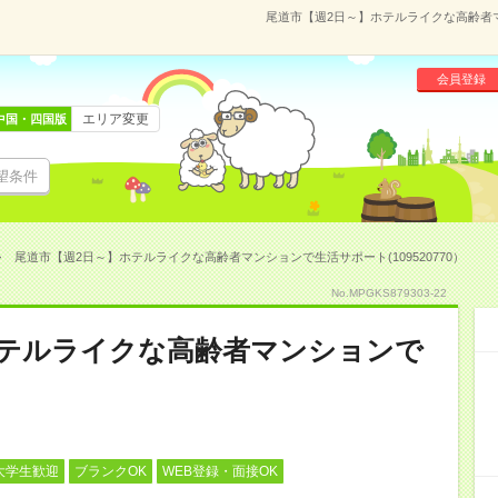
尾道市【週2日～】ホテルライクな高齢者マン
会員登録
エリア変更
中国・四国版
望条件
尾道市【週2日～】ホテルライクな高齢者マンションで生活サポート(109520770）
No.MPGKS879303-22
ホテルライクな高齢者マンションで
大学生歓迎
ブランクOK
WEB登録・面接OK