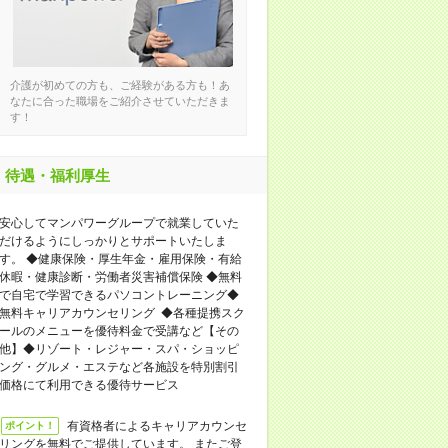
介護が初めての方も、ご経験がある方も！あ
なたに合った職場をご紹介させていただきま
す！
待遇・福利厚生
安心してマンパワーグループで就業していた
だけるようにしっかりとサポートいたしま
す。 ◆健康保険・厚生年金・雇用保険・有給
休暇・健康診断・労働者災害補償保険 ◆無料
で自宅で学習できるパソコントレーニング◆
無料キャリアカウンセリング ◆各種提携スク
ールのメニューを優待料金で受講など【その
他】◆リゾート・レジャー・スパ・ショッピ
ング・グルメ・エステなど各施設を特別割引
価格にて利用できる優待サービス
有資格者によるキャリアカウンセ
ポイント！
リングを無料でご提供しています。 またご登