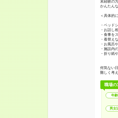
未経験の
かんたん
＜具体的
・ベッド
・お話し
・食事を
・着替え
・お風呂
・施設内
・折り紙
何気ない
難しく考
職場の
年齢
男女