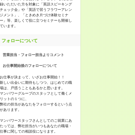
録いただいた方を対象に「英語スピーキング
チェック会」や「英語で習うフラワーアレン
ジメント」、「ときめき片づけ体験セミナ
ー」等、楽しくて役に立つセミナーも開催し
ています。
フォローについて
営業担当・フォロー担当よりコメント
お仕事開始後のフォローについて
お仕事が決まって、いざお仕事開始！！
新しい出会いに期待もしつつ、はじめての職
場は、戸惑うこともあるかと思います。
マンパワーグループのスタッフとして働くメ
リットの１つに、
弊社の担当があなたをフォローするという点
があります。
マンパワースタッフさんとしてのご就業にあ
たっては、弊社担当がいつもあなたの職場・
仕事に関しての相談役になります。