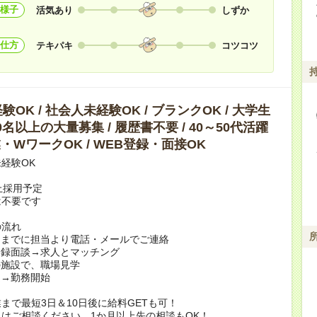
様子
活気あり
しずか
仕方
テキパキ
コツコツ
OK / 社会人未経験OK / ブランクOK / 大学生
10名以上の大量募集 / 履歴書不要 / 40～50代活躍
副業・WワークOK / WEB登録・面接OK
経験OK
上採用予定
は不要です
の流れ
日までに担当より電話・メールでご連絡
登録面談→求人とマッチング
の施設で、職場見学
定→勤務開始
まで最短3日＆10日後に給料GETも可！
はご相談ください。1か月以上先の相談もOK！