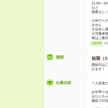
11:00～19
など
残業なし
※Wワーク
ません
※法令に基
※労働者
業はご案
残
残業時間
期間
短期（3
開始日は
けます！
仕事内容
＊入居者
お年寄り
おじいち
施設での