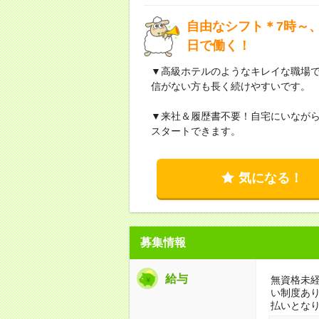
自由なシフト＊7時～、
日で働く！
▼高級ホテルのようなキレイな職場
信がない方も長く続けやすいです。
▼来社＆履歴書不要！自宅にいなが
スタートできます。
気になる！
募集情報
給与
無資格未経
い制度あ
払いとな