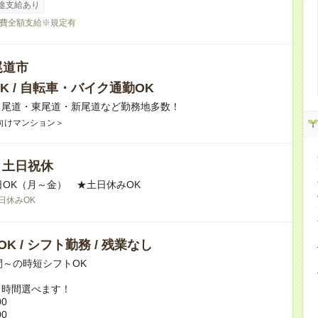
途支給あり
費全額支給※規定有
尾道市
K / 自転車・バイク通勤OK
】尾道・東尾道・新尾道など勤務地多数！
向けマンション＞
/ 土日祝休
日OK（月～金） ★土日休みOK
日休みOK
K / シフト勤務 / 残業なし
間～の時短シフトOK
ト時間選べます！
00
00