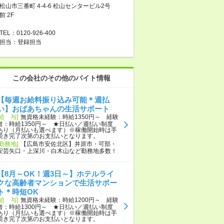
松山市三番町 4-4-6 松山センタービル2号
館 2F
TEL：0120-926-400
担当：登録担当
この会社のその他のバイト情報
【毎週お給料振り込み可能＊週払
い】おばあちゃんの生活サポート
[給 与]
無資格未経験：時給1350円～ 経験
者：時給1350円～ ★日払い／週払い制度
あり（月払いも選べます）※稼働開始時は手
続き完了次第のお支払いとなります。
[勤務地]
【広島市安佐北区】井原市・可部・
安芸矢口・上深川・白木山など勤務地多数！
【8月～OK！週3日～】ホテルライ
クな高齢者マンションで生活サポー
ト＊時短OK
[給 与]
無資格未経験：時給1200円～ 経験
者：時給1300円～ ★日払い／週払い制度
あり（月払いも選べます）※稼働開始時は手
続き完了次第のお支払いとなります。