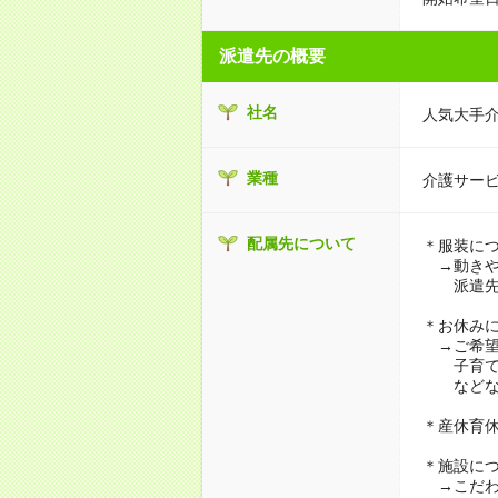
派遣先の概要
社名
人気大手
業種
介護サー
配属先について
＊服装に
→動きや
派遣先に
＊お休み
→ご希望
子育て・
などな
＊産休育
＊施設に
→こだわ