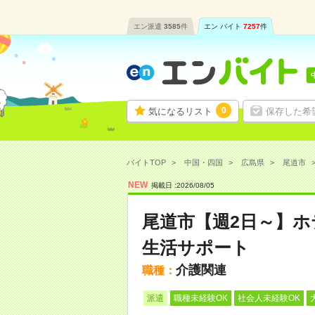
エン派遣
3585
件
エン バイト
7257
件
0
気になるリスト
保存した希
バイトTOP
中国・四国
広島県
尾道市
NEW
掲載日 :
2026
/
08
/
05
尾道市【週2日～】
生活サポート
介護関連
職種：
派遣
職種未経験OK
社会人未経験OK