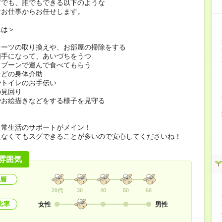
方でも、誰でもできる以下のような
なお仕事からお任せします。
には＞
シーツの取り換えや、お部屋の掃除をする
相手になって、あいづちをうつ
スプーンで運んで食べてもらう
などの身体介助
やトイレのお手伝い
の見回り
やお絵描きなどをする様子を見守る
日常生活のサポートがメイン！
えなくてもスグできることが多いので安心してくださいね！
雰囲気
層
20代
30
40
50
60
比率
女性
男性