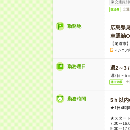
交通費別
交通
交通費
勤務地
広島県
車通勤O
【尾道市
＜シニア
勤務曜日
週2～3 
週2日～5
土
休日休暇
勤務時間
5ｈ以内O
★1日4時
★スター
7:00～16:
9:00～17: