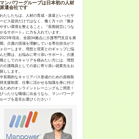
マンパワーグループは日本初の人材
派遣会社です
わたしたちは、人材の育成・派遣といったサ
ービス提供だけではなく、働く方々の『働き
やすい環境を整えること』『長期就労につな
がるサポート』に力を入れています。
2023年現在、全国34拠点に介護専門支店を展
開。介護の現場を理解している専任担当がフ
ォローします。理想と現実とのギャップに悩
んだ際は、お悩みに寄り添いサポート。介護
職としてのキャリアを積みたい方には、理想
の介護職員としての姿に寄り添い就業先をお
探しします。
中長期的なキャリアパス形成のための資格取
得支援制度、仕事に活かせる知識を身に付け
るためのオンライントレーニングもご用意！
ぴったりな職場に出会うなら、マンパワーグ
ループを是非お選びください！