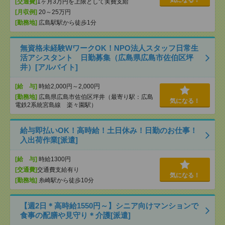
気になる！
[交通費]
1ヶ月3万円を上限として実費支給
[月収例]
20～25万円
[勤務地]
広島駅駅から徒歩1分
無資格未経験WワークOK！NPO法人スタッフ日常生
活アシスタント 日勤募集（広島県広島市佐伯区坪
井）[アルバイト]
[給 与]
時給2,000円～2,000円
[勤務地]
広島県広島市佐伯区坪井（最寄り駅：広島
気になる！
電鉄2系統宮島線 楽々園駅）
給与即払いOK！高時給！土日休み！日勤のお仕事！
入出荷作業[派遣]
[給 与]
時給1300円
[交通費]
交通費支給有り
気になる！
[勤務地]
糸崎駅から徒歩10分
【週2日＊高時給1550円～】シニア向けマンションで
食事の配膳や見守り＊介護[派遣]