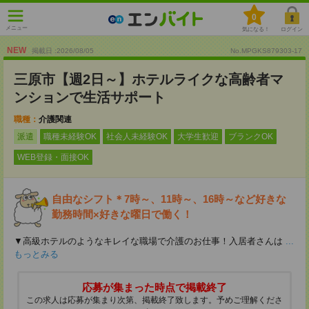
0
メニュー
気になる！
ログイン
NEW
掲載日 :2026
/
08
/
05
No.MPGKS879303-17
三原市【週2日～】ホテルライクな高齢者マ
ンションで生活サポート
職種：
介護関連
派遣
職種未経験OK
社会人未経験OK
大学生歓迎
ブランクOK
WEB登録・面接OK
自由なシフト＊7時～、11時～、16時～など好きな
勤務時間×好きな曜日で働く！
▼高級ホテルのようなキレイな職場で介護のお仕事！入居者さんは
...
もっとみる
応募が集まった時点で掲載終了
この求人は応募が集まり次第、掲載終了致します。予めご理解くださ