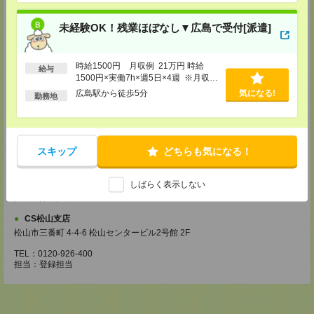
【来社登録】約1.5～2時間＊経験・ご希望による
未経験OK！残業ほぼなし▼広島で受付[派遣]
・ガイダンス
・経験や希望をインタビュー
・スキルチェック
・お仕事のご紹介
時給1500円 月収例 21万円 時給
給与
1500円×実働7h×週5日×4週 ※月収例
登録場所
を保証するものではありません。※給
広島駅から徒歩5分
気になる!
勤務地
与即受取りサービス利用可（利用条件
CS広島支店
有）
広島県広島市中区袋町 3-17 シシンヨービル 11F
TEL：0120-921-943
担当：採用担当
スキップ
どちらも気になる！
CS高松支店
〒760-0027 香川県高松市紺屋町9-6 高松大同生命ビル7
しばらく表示しない
TEL：0120-829-575
担当：採用担当
CS松山支店
松山市三番町 4-4-6 松山センタービル2号館 2F
TEL：0120-926-400
担当：登録担当