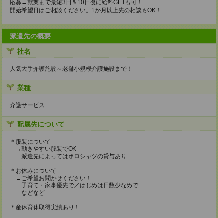
応募→就業まで最短3日＆10日後に給料GETも可！
開始希望日はご相談ください。1か月以上先の相談もOK！
派遣先の概要
社名
人気大手介護施設～老舗小規模介護施設まで！
業種
介護サービス
配属先について
＊服装について
→動きやすい服装でOK
派遣先によってはポロシャツの貸与あり
＊お休みについて
→ご希望お聞かせください！
子育て・家事優先で／はじめは日数少なめで
などなど
＊産休育休取得実績あり！