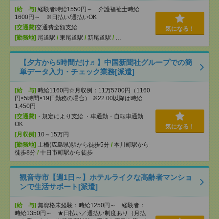
[給 与]
経験者時給1550円～ 介護福祉士時給
1600円～ ※日払い/週払いOK
[交通費]
交通費全額支給
気になる！
[勤務地]
尾道駅
/
東尾道駅
/
新尾道駅
/
…
【夕方から5時間だけ♬】中国新聞社グループでの簡
単データ入力・チェック業務[派遣]
[給 与]
時給1160円☆月収例：11万5700円（1160
円×5時間×19日勤務の場合） ※22:00以降は時給
1,450円
[交通費]
・規定により支給 ・車通勤・自転車通勤
OK
気になる！
[月収例]
10～15万円
[勤務地]
土橋(広島県)駅から徒歩5分
/
本川町駅から
徒歩8分
/
十日市町駅から徒歩
観音寺市【週1日～】ホテルライクな高齢者マンショ
ンで生活サポート[派遣]
[給 与]
無資格未経験：時給1250円～ 経験者：
時給1350円～ ★日払い／週払い制度あり（月払