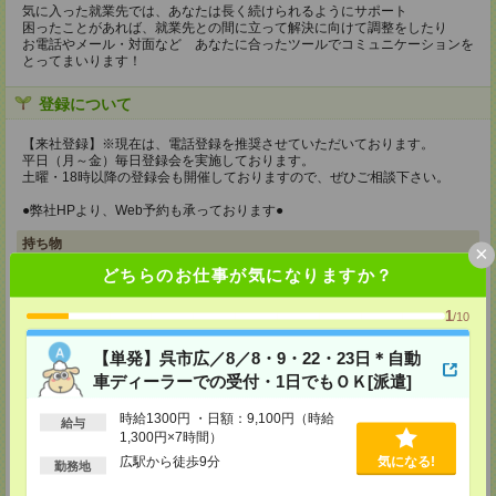
気に入った就業先では、あなたは長く続けられるようにサポート
困ったことがあれば、就業先との間に立って解決に向けて調整をしたり
お電話やメール・対面など あなたに合ったツールでコミュニケーションを
とってまいります！
登録について
【来社登録】※現在は、電話登録を推奨させていただいております。
平日（月～金）毎日登録会を実施しております。
土曜・18時以降の登録会も開催しておりますので、ぜひご相談下さい。
●弊社HPより、Web予約も承っております●
持ち物
×
どちらのお仕事が気になりますか？
【電話登録】
弊社HPよりマイページ作成をお願いします
1
/10
【来社登録】※現在は、電話登録を推奨させていただいております。
・印鑑
【単発】呉市広／8／8・9・22・23日＊自動
・免許証など本人確認書類
・職務経歴書
車ディーラーでの受付・1日でもＯＫ[派遣]
※履歴書、写真は不要です！
時給1300円 ・日額：9,100円（時給
給与
所要時間
1,300円×7時間）
【電話登録】30分程度
広駅から徒歩9分
気になる!
勤務地
・経験やご希望などをインタビュー
・お仕事のご紹介など