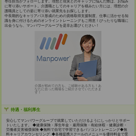
専任担当がフォローします。理想と現実とのギャップに悩んだ際は、お悩み
に寄り添いサポート。介護職としてのキャリアを積みたい方には、理想の介
護職員としての姿に寄り添い就業先をお探しします。
中長期的なキャリアパス形成のための資格取得支援制度、仕事に活かせる知
識を身に付けるためのオンライントレーニングもご用意！ぴったりな職場に
出会うなら、マンパワーグループを是非お選びください！
介護が初めての方も、ご経験がある方も！あ
なたに合った職場をご紹介させていただきま
す！
待遇・福利厚生
安心してマンパワーグループで就業していただけるようにしっかりとサポー
トいたします。 ◆健康保険・厚生年金・雇用保険・有給休暇・健康診断・
労働者災害補償保険 ◆無料で自宅で学習できるパソコントレーニング◆無
料キャリアカウンセリング ◆各種提携スクールのメニューを優待料金で受