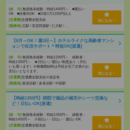
[給 与]
無資格未経験：時給1400円～ ■週払い
OK ■扶養内OK ■日収1万1200円以上
[交通費]
交通費全額支給
気になる！
[勤務地]
広駅
/
安芸阿賀駅
/
仁方駅
/
…
【8月～OK！週3日～】ホテルライクな高齢者マンシ
ョンで生活サポート＊時短OK[派遣]
[給 与]
無資格未経験：時給1200円～ 経験者：
時給1300円～ ★日払い／週払い制度あり（月払
いも選べます）※稼働開始時は手続き完了次第のお
支払いとなります。
気になる！
[交通費]
交通費全額支給※規定有
[勤務地]
新居浜駅
/
多喜浜駅
/
中萩駅
【時給1350円】病院で備品の補充やシーツ交換な
ど！日払いOK[派遣]
[給 与]
無資格未経験：時給1350円～ 経験者：
時給1450円～ ※前払い・日払い・週払いOK
[交通費]
交通費全額支給
気になる！