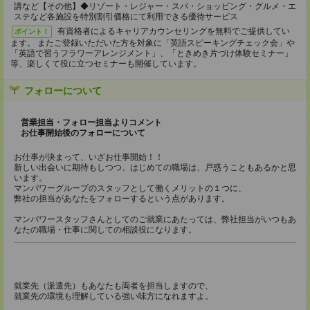
講など【その他】◆リゾート・レジャー・スパ・ショッピング・グルメ・エ
ステなど各施設を特別割引価格にて利用できる優待サービス
有資格者によるキャリアカウンセリングを無料でご提供してい
ポイント！
ます。 またご登録いただいた方を対象に「英語スピーキングチェック会」や
「英語で習うフラワーアレンジメント」、「ときめき片づけ体験セミナー」
等、楽しくて役に立つセミナーも開催しています。
フォローについて
営業担当・フォロー担当よりコメント
お仕事開始後のフォローについて
お仕事が決まって、いざお仕事開始！！
新しい出会いに期待もしつつ、はじめての職場は、戸惑うこともあるかと思
います。
マンパワーグループのスタッフとして働くメリットの１つに、
弊社の担当があなたをフォローするという点があります。
マンパワースタッフさんとしてのご就業にあたっては、弊社担当がいつもあ
なたの職場・仕事に関しての相談役になります。
就業先（派遣先）もあなたも両者を担当しますので、
就業先の環境も理解している強い味方になれますよ。