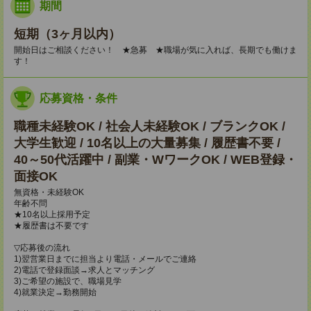
期間
短期（3ヶ月以内）
開始日はご相談ください！ ★急募 ★職場が気に入れば、長期でも働けま
す！
応募資格・条件
職種未経験OK / 社会人未経験OK / ブランクOK /
大学生歓迎 / 10名以上の大量募集 / 履歴書不要 /
40～50代活躍中 / 副業・WワークOK / WEB登録・
面接OK
無資格・未経験OK
年齢不問
★10名以上採用予定
★履歴書は不要です
▽応募後の流れ
1)翌営業日までに担当より電話・メールでご連絡
2)電話で登録面談→求人とマッチング
3)ご希望の施設で、職場見学
4)就業決定→勤務開始