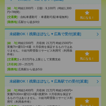
[給 与]
時給1300円 ・日額：9,100円（時給1,300
円×7時間）
[交通費]
・自転車通勤可 ・車通勤可(駐車場無料)
気になる！
[勤務地]
広駅から徒歩9分
未経験OK！残業ほぼなし▼広島で受付[派遣]
[給 与]
時給1500円 月収例 21万円 時給1500円×
実働7h×週5日×4週 ※月収例を保証するものではあ
りません。※給与即受取りサービス利用可（利用条
件有）
気になる！
[交通費]
1ヶ月3万円を上限として実費支給
[月収例]
20～25万円
[勤務地]
広島駅から徒歩5分
未経験OK！残業ほぼなし▼広島駅での受付[派遣]
[給 与]
時給1400円 月収例 21万円 時給1400円×
実働7h30m×週5日×4週+残業5h ※月収例を保証す
るものではありません。※給与即受取りサービス利
用可（利用条件有）