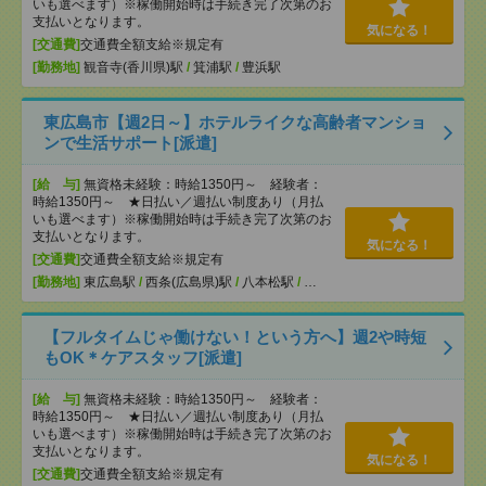
いも選べます）※稼働開始時は手続き完了次第のお
支払いとなります。
気になる！
[交通費]
交通費全額支給※規定有
[勤務地]
観音寺(香川県)駅
/
箕浦駅
/
豊浜駅
東広島市【週2日～】ホテルライクな高齢者マンショ
ンで生活サポート[派遣]
[給 与]
無資格未経験：時給1350円～ 経験者：
時給1350円～ ★日払い／週払い制度あり（月払
いも選べます）※稼働開始時は手続き完了次第のお
支払いとなります。
気になる！
[交通費]
交通費全額支給※規定有
[勤務地]
東広島駅
/
西条(広島県)駅
/
八本松駅
/
…
【フルタイムじゃ働けない！という方へ】週2や時短
もOK＊ケアスタッフ[派遣]
[給 与]
無資格未経験：時給1350円～ 経験者：
時給1350円～ ★日払い／週払い制度あり（月払
いも選べます）※稼働開始時は手続き完了次第のお
支払いとなります。
気になる！
[交通費]
交通費全額支給※規定有