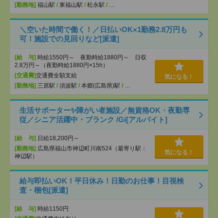
[勤務地]
福山駅
/
東福山駅
/
松永駅
/
…
＼空いた時間で働く！／日払いOK×1勤務2.8万円も
可！施設での見回りなど[派遣]
[給 与]
時給1550円～ 夜勤時給1880円～ 日収
2.8万円～（夜勤時給1880円×15h）
[交通費]
交通費全額支給
気になる！
[勤務地]
三原駅
/
須波駅
/
本郷(広島県)駅
/
…
生活サポーター✨障がい者施設／無資格OK・夜勤専
従／シニア活躍中・ブランク /Gi[アルバイト]
[給 与]
日給18,200円～
[勤務地]
広島県福山市神辺町川南524（最寄り駅：
気になる！
神辺駅）
給与即払いOK！平日休み！日勤のお仕事！目視検
査・梱包[派遣]
[給 与]
時給1150円