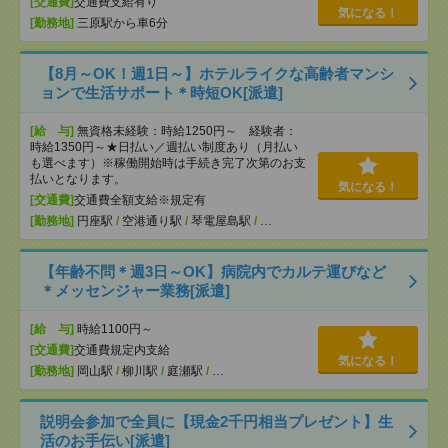
[交通費]
交通費支給有り
気になる！
[勤務地]
三原駅から車6分
【8月～OK！週1日～】ホテルライクな高齢者マンシ
ョンで生活サポート＊時短OK[派遣]
[給 与]
無資格未経験：時給1250円～ 経験者：
時給1350円～★日払い／週払い制度あり（月払い
も選べます）※稼働開始時は手続き完了次第のお支
払いとなります。
気になる！
[交通費]
交通費全額支給※規定有
[勤務地]
円座駅
/
空港通り駅
/
琴電屋島駅
/
…
【年齢不問＊週3日～OK】病院内でカルテ運びなど
＊メッセンジャー業務[派遣]
[給 与]
時給1100円～
[交通費]
交通費規定内支給
気になる！
[勤務地]
岡山駅
/
柳川駅
/
庭瀬駅
/
…
説明会参加で全員に【現金2千円相当プレゼント】生
活のお手伝い[派遣]