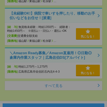
[勤務地]
福山駅
/
東福山駅
/
松永駅
/
…
【未経験OK!】病院で車いすを押したり、移動のお手
伝いなどをお任せ！[派遣]
[給 与]
無資格未経験：時給1350円～ 経験者：
時給1450円～ ※前払い・日払い・週払いOK
[交通費]
交通費全額支給
気になる！
[勤務地]
福山駅
/
東福山駅
/
松永駅
/
…
＼Amazon Ready募集／Amazon直雇用！◎日勤◎
倉庫内作業スタッフ｜広島佐伯DS[アルバイト]
[給 与]
時給1,275円～1,275円
[勤務地]
広島県広島市佐伯区石内北4-4-3
気になる！
すべて見る