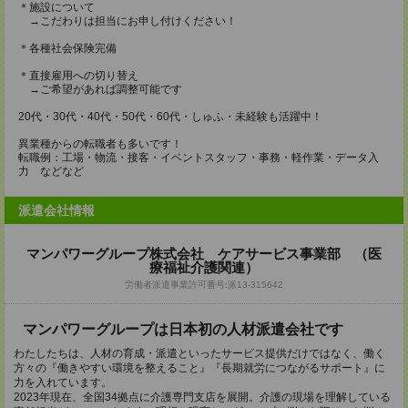
＊施設について
→こだわりは担当にお申し付けください！
＊各種社会保険完備
＊直接雇用への切り替え
→ご希望があれば調整可能です
20代・30代・40代・50代・60代・しゅふ・未経験も活躍中！
異業種からの転職者も多いです！
転職例：工場・物流・接客・イベントスタッフ・事務・軽作業・データ入
力 などなど
派遣会社情報
マンパワーグループ株式会社 ケアサービス事業部 （医
療福祉介護関連）
労働者派遣事業許可番号:派13-315642
マンパワーグループは日本初の人材派遣会社です
わたしたちは、人材の育成・派遣といったサービス提供だけではなく、働く
方々の『働きやすい環境を整えること』『長期就労につながるサポート』に
力を入れています。
2023年現在、全国34拠点に介護専門支店を展開。介護の現場を理解している