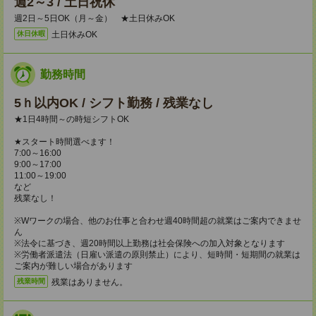
週2～3 / 土日祝休
週2日～5日OK（月～金） ★土日休みOK
土日休みOK
休日休暇
勤務時間
5ｈ以内OK / シフト勤務 / 残業なし
★1日4時間～の時短シフトOK
★スタート時間選べます！
7:00～16:00
9:00～17:00
11:00～19:00
など
残業なし！
※Wワークの場合、他のお仕事と合わせ週40時間超の就業はご案内できませ
ん
※法令に基づき、週20時間以上勤務は社会保険への加入対象となります
※労働者派遣法（日雇い派遣の原則禁止）により、短時間・短期間の就業は
ご案内が難しい場合があります
残業はありません。
残業時間