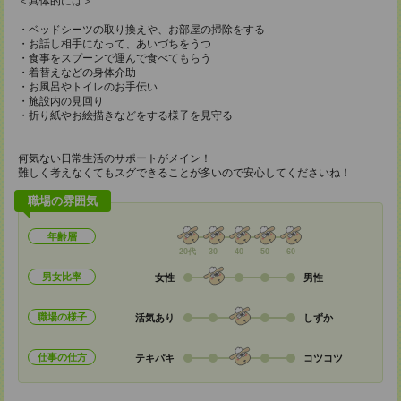
＜具体的には＞
・ベッドシーツの取り換えや、お部屋の掃除をする
・お話し相手になって、あいづちをうつ
・食事をスプーンで運んで食べてもらう
・着替えなどの身体介助
・お風呂やトイレのお手伝い
・施設内の見回り
・折り紙やお絵描きなどをする様子を見守る
何気ない日常生活のサポートがメイン！
難しく考えなくてもスグできることが多いので安心してくださいね！
職場の雰囲気
年齢層
20代
30
40
50
60
男女比率
女性
男性
職場の様子
活気あり
しずか
仕事の仕方
テキパキ
コツコツ