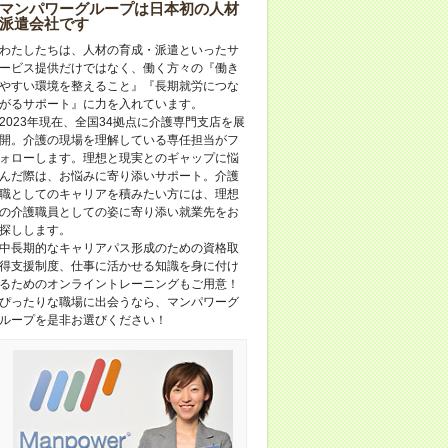
マンパワーグループは日本初の人材
派遣会社です
わたしたちは、人材の育成・派遣といったサ
ービス提供だけではなく、働く方々の『働き
やすい環境を整えること』『長期就労につな
がるサポート』に力を入れています。
2023年現在、全国34拠点に介護専門支店を展
開。介護の現場を理解している専任担当がフ
ォローします。理想と現実とのギャップに悩
んだ際は、お悩みに寄り添いサポート。介護
職としてのキャリアを積みたい方には、理想
の介護職員としての姿に寄り添い就業先をお
探しします。
中長期的なキャリアパス形成のための資格取
得支援制度、仕事に活かせる知識を身に付け
るためのオンライントレーニングもご用意！
ぴったりな職場に出会うなら、マンパワーグ
ループを是非お選びください！