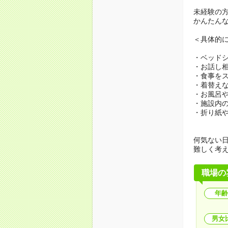
未経験の
かんたん
＜具体的
・ベッド
・お話し
・食事を
・着替え
・お風呂
・施設内
・折り紙
何気ない
難しく考
職場の
年齢
男女