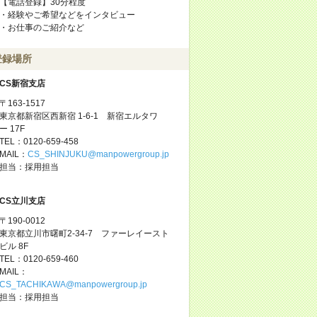
【電話登録】30分程度
・経験やご希望などをインタビュー
・お仕事のご紹介など
登録場所
CS新宿支店
〒163-1517
東京都新宿区西新宿 1-6-1 新宿エルタワ
ー 17F
TEL：0120-659-458
MAIL：
CS_SHINJUKU@manpowergroup.jp
担当：採用担当
CS立川支店
〒190-0012
東京都立川市曙町2-34-7 ファーレイースト
ビル 8F
TEL：0120-659-460
MAIL：
CS_TACHIKAWA@manpowergroup.jp
担当：採用担当