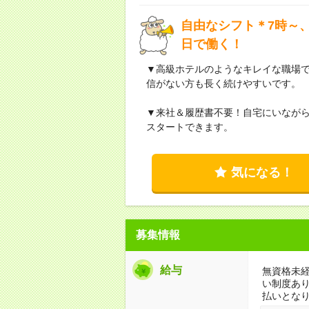
自由なシフト＊7時～、
日で働く！
▼高級ホテルのようなキレイな職場
信がない方も長く続けやすいです。
▼来社＆履歴書不要！自宅にいなが
スタートできます。
気になる！
募集情報
給与
無資格未経
い制度あ
払いとな