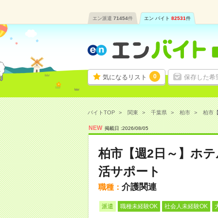
エン派遣
71454
件
エン バイト
82531
件
0
気になるリスト
保存した希
バイトTOP
関東
千葉県
柏市
柏市【
NEW
掲載日 :
2026
/
08
/
05
柏市【週2日～】ホ
活サポート
介護関連
職種：
派遣
職種未経験OK
社会人未経験OK