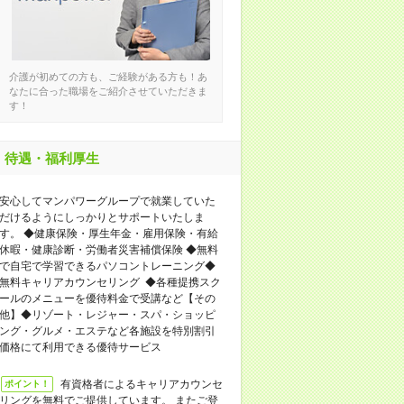
介護が初めての方も、ご経験がある方も！あ
なたに合った職場をご紹介させていただきま
す！
待遇・福利厚生
安心してマンパワーグループで就業していた
だけるようにしっかりとサポートいたしま
す。 ◆健康保険・厚生年金・雇用保険・有給
休暇・健康診断・労働者災害補償保険 ◆無料
で自宅で学習できるパソコントレーニング◆
無料キャリアカウンセリング ◆各種提携スク
ールのメニューを優待料金で受講など【その
他】◆リゾート・レジャー・スパ・ショッピ
ング・グルメ・エステなど各施設を特別割引
価格にて利用できる優待サービス
有資格者によるキャリアカウンセ
ポイント！
リングを無料でご提供しています。 またご登