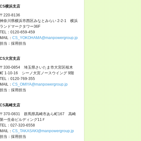
CS横浜支店
〒220-8136
神奈川県横浜市西区みなとみらい 2-2-1 横浜
ランドマークタワー36F
TEL：0120-659-459
MAIL：
CS_YOKOHAMA@manpowergroup.jp
担当：採用担当
CS大宮支店
〒330-0854 埼玉県さいたま市大宮区桜木
町 1-10-16 シーノ大宮ノースウイング 9階
TEL：0120-769-355
MAIL：
CS_OMIYA@manpowergroup.jp
担当：採用担当
CS高崎支店
〒370-0831 群馬県高崎市あら町167 高崎
第一生命ビルディング11Ｆ
TEL：027-320-6558
MAIL：
CS_TAKASAKI@manpowergroup.jp
担当：採用担当