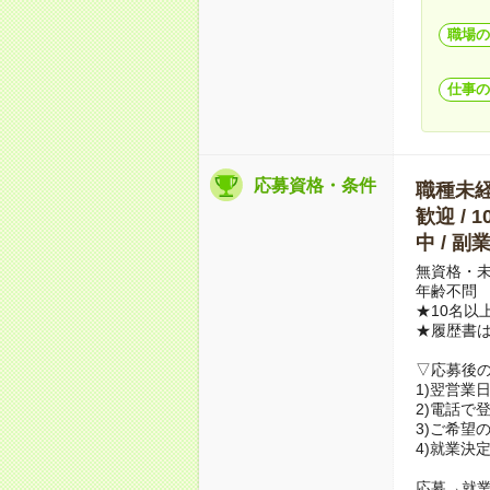
職場の
仕事の
応募資格・条件
職種未経験
歓迎 / 
中 / 
無資格・未
年齢不問
★10名以
★履歴書
▽応募後
1)翌営業
2)電話で
3)ご希望
4)就業決
応募→就業