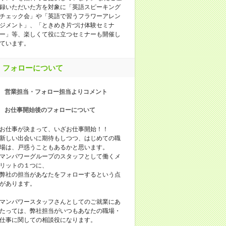
録いただいた方を対象に「英語スピーキング
チェック会」や「英語で習うフラワーアレン
ジメント」、「ときめき片づけ体験セミナ
ー」等、楽しくて役に立つセミナーも開催し
ています。
フォローについて
営業担当・フォロー担当よりコメント
お仕事開始後のフォローについて
お仕事が決まって、いざお仕事開始！！
新しい出会いに期待もしつつ、はじめての職
場は、戸惑うこともあるかと思います。
マンパワーグループのスタッフとして働くメ
リットの１つに、
弊社の担当があなたをフォローするという点
があります。
マンパワースタッフさんとしてのご就業にあ
たっては、弊社担当がいつもあなたの職場・
仕事に関しての相談役になります。