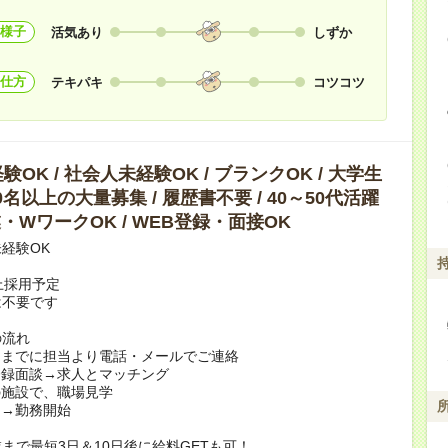
様子
活気あり
しずか
仕方
テキパキ
コツコツ
OK / 社会人未経験OK / ブランクOK / 大学生
10名以上の大量募集 / 履歴書不要 / 40～50代活躍
副業・WワークOK / WEB登録・面接OK
経験OK
上採用予定
は不要です
の流れ
日までに担当より電話・メールでご連絡
登録面談→求人とマッチング
の施設で、職場見学
定→勤務開始
まで最短3日＆10日後に給料GETも可！