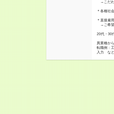
→こだわ
＊各種社
＊直接雇
→ご希望
20代・3
異業種か
転職例：
入力 な