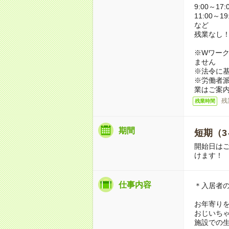
9:00～17:
11:00～19
など
残業なし
※Wワーク
ません
※法令に基
※労働者
業はご案
残
残業時間
期間
短期（3
開始日は
けます！
仕事内容
＊入居者
お年寄り
おじいち
施設での