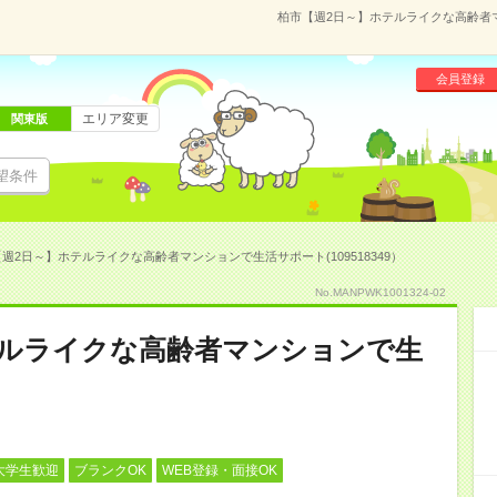
柏市【週2日～】ホテルライクな高齢者マ
会員登録
エリア変更
関東版
望条件
週2日～】ホテルライクな高齢者マンションで生活サポート(109518349）
No.MANPWK1001324-02
テルライクな高齢者マンションで生
大学生歓迎
ブランクOK
WEB登録・面接OK