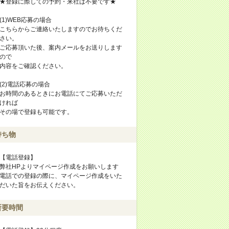
★登録に際しての予約・来社は不要です★
(1)WEB応募の場合
こちらからご連絡いたしますのでお待ちくだ
さい。
ご応募頂いた後、案内メールをお送りします
ので
内容をご確認ください。
(2)電話応募の場合
お時間のあるときにお電話にてご応募いただ
ければ
その場で登録も可能です。
持ち物
【電話登録】
弊社HPよりマイページ作成をお願いします
電話での登録の際に、マイページ作成をいた
だいた旨をお伝えください。
所要時間