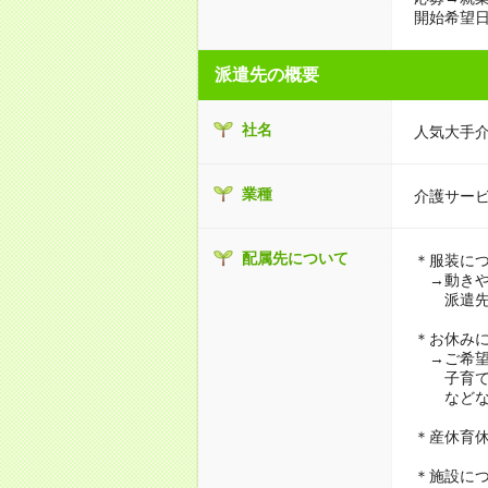
開始希望日
派遣先の概要
社名
人気大手
業種
介護サー
配属先について
＊服装に
→動きや
派遣先に
＊お休み
→ご希望
子育て・
などな
＊産休育
＊施設に