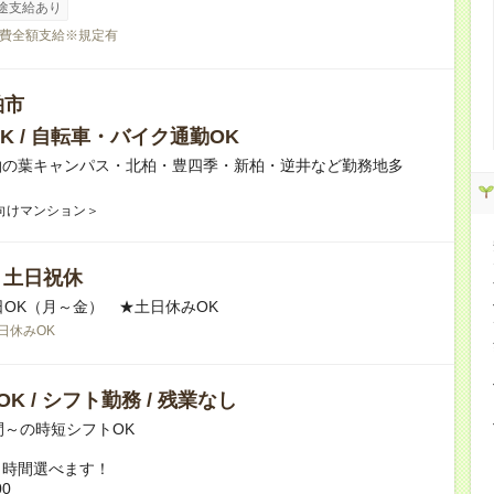
途支給あり
費全額支給※規定有
柏市
K / 自転車・バイク通勤OK
柏の葉キャンパス・北柏・豊四季・新柏・逆井など勤務地多
向けマンション＞
/ 土日祝休
日OK（月～金） ★土日休みOK
日休みOK
K / シフト勤務 / 残業なし
間～の時短シフトOK
ト時間選べます！
00