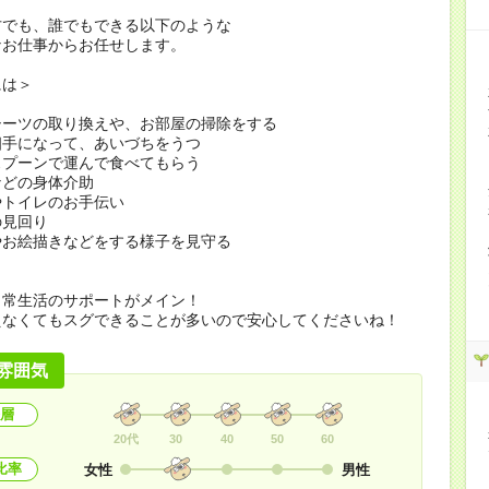
方でも、誰でもできる以下のような
なお仕事からお任せします。
には＞
シーツの取り換えや、お部屋の掃除をする
相手になって、あいづちをうつ
スプーンで運んで食べてもらう
などの身体介助
やトイレのお手伝い
の見回り
やお絵描きなどをする様子を見守る
日常生活のサポートがメイン！
えなくてもスグできることが多いので安心してくださいね！
雰囲気
層
20代
30
40
50
60
比率
女性
男性