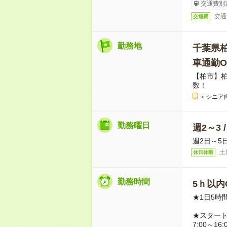
交通費別
交通
交通費
勤務地
千葉県
車通勤O
【柏市】
数！
＜シニア
勤務曜日
週2～3 
週2日～5
土
休日休暇
勤務時間
5ｈ以内O
★1日5時
★スター
7:00～16: