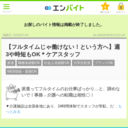
0
メニュー
気になる！
ログイン
お探しのバイト情報は掲載が終了しました。
掲載日 :2026
/
07
/
20
No.MANPWK912516-36
【フルタイムじゃ働けない！という方へ】週
3や時短もOK＊ケアスタッフ
派遣
職種未経験OK
社会人未経験OK
大学生歓迎
ブランクOK
WEB登録・面接OK
派遣ってフルタイムのお仕事ばっかり…と、諦めな
いで！事務→介護への転職は相性〇！
▼介護施設は全国各地にあり、24時間体制でスタッフが常駐。だ
...も
っとみる