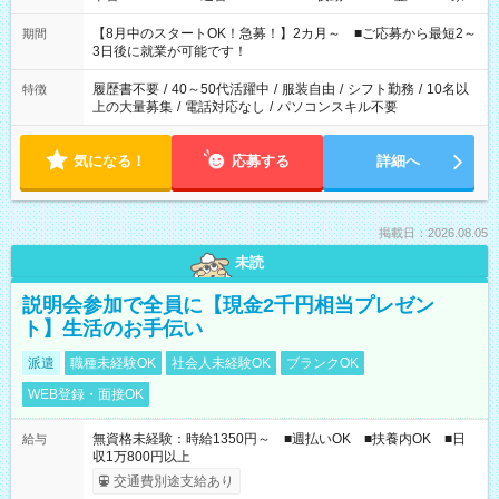
と休みを合わせたい」 「余裕を持って夕飯の準備がしたい」
「できれば残業はしたくない」 など、ご希望を教えてください
【8月中のスタートOK！急募！】2カ月～ ■ご応募から最短2～
期間
ね。 ※Wワーク希望の方へ 今ご覧のお仕事で希望する勤務時間
3日後に就業が可能です！
と、もう1つのお仕事の勤務時間。 合計で週40時間を超える場
合は応募できません。
履歴書不要
/
40～50代活躍中
/
服装自由
/
シフト勤務
/
10名以
特徴
上の大量募集
/
電話対応なし
/
パソコンスキル不要
気になる！
応募する
詳細へ
掲載日：2026.08.05
未読
説明会参加で全員に【現金2千円相当プレゼン
ト】生活のお手伝い
派遣
職種未経験OK
社会人未経験OK
ブランクOK
WEB登録・面接OK
無資格未経験：時給1350円～ ■週払いOK ■扶養内OK ■日
給与
収1万800円以上
交通費別途支給あり