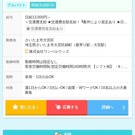
アルバイト
職種未経験OK
日給13,000円～
給与
＋交通費支給 ★交通費全額支給！ ┗案件により規定あり ★日払
いOK！（規定あり） ┗働いたその日に現金GET♪ お仕事後はコ
交通費別途支給あり
ンビニATMから 日払い分を引き落とせます！ 【試用期間】試
用期間なし
さいたま市大宮区
勤務地
埼玉県さいたま市大宮区錦町（最寄り駅：大宮駅）
株式会社ワンベルウッズ
勤務時間は指定なし
勤務時間
変形労働時間制 想定労働時間160時間/月 【シフト例】 ・8：00
～21：00
単発・1日のみOK
期間
週1日からOK / 日払いOK / 副業・WワークOK / 10名以上の大量
特徴
募集
気になる！
応募する
詳細へ
未読