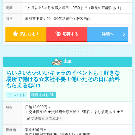
1ヶ月以上3ヶ月未満／即日～9/30まで（延長の可能性あり）
期間
履歴書不要
/
40～50代活躍中
/
服装自由
特徴
気になる！
応募する
詳細へ
未読
ちいさいかわいいキャラのイベントも！好きな
場所で働ける☆来社不要！働いたその日に給料
もらえる◎/T1
アルバイト
職種未経験OK
日給13,000円～
給与
＋交通費支給 ★交通費全額支給！ ┗案件により規定あり ★日払
いOK！（規定あり） ┗働いたその日に現金GET♪ お仕事後はコ
交通費別途支給あり
ンビニATMから 日払い分を引き落とせます！ 【試用期間】試
用期間なし
東京都町田市
勤務地
東京都町田市原町田（最寄り駅：町田駅）