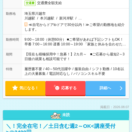
交通費全額支給
交通費
埼玉県川越市
勤務地
川越駅
/
本川越駅
/
新河岸駅
/
…
≪自宅からドアtoドアで30分以内！≫ご希望の勤務地を紹介
します。
9:00～18:00（休憩60分） ■ご希望があれば下記シフトもOK！
勤務時間
早番 7:00～16:00 遅番 10:00～19:00 「家族と休みを合わせた
い」 「余裕を持って夕飯の準備がしたい」 「できれば残業はし
たくない」 など、ご希望を教えてくださいね。 ※Wワーク希望
【現在も積極採用中！急募！】2カ月～ ■ご応募から最短2～3
期間
の方へ 今ご覧のお仕事で希望する勤務時間と、もう1つのお仕事
日後の就業も相談可能です！
の勤務時間。 合計で週40時間を超える場合は応募できません。
履歴書不要
/
40～50代活躍中
/
服装自由
/
シフト勤務
/
10名以
特徴
上の大量募集
/
電話対応なし
/
パソコンスキル不要
気になる！
応募する
詳細へ
掲載日：2026.08.07
未読
＼！完全在宅！／土日含む週2～OK<講座受付