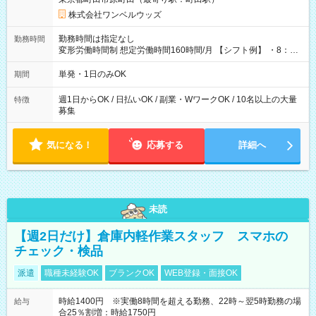
株式会社ワンベルウッズ
勤務時間は指定なし
勤務時間
変形労働時間制 想定労働時間160時間/月 【シフト例】 ・8：00
～21：00
単発・1日のみOK
期間
週1日からOK / 日払いOK / 副業・WワークOK / 10名以上の大量
特徴
募集
気になる！
応募する
詳細へ
未読
【週2日だけ】倉庫内軽作業スタッフ スマホの
チェック・検品
派遣
職種未経験OK
ブランクOK
WEB登録・面接OK
時給1400円 ※実働8時間を超える勤務、22時～翌5時勤務の場
給与
合25％割増：時給1750円