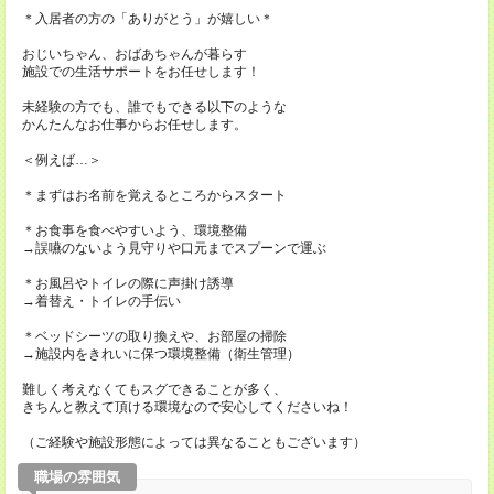
＊入居者の方の「ありがとう」が嬉しい＊
おじいちゃん、おばあちゃんが暮らす
施設での生活サポートをお任せします！
未経験の方でも、誰でもできる以下のような
かんたんなお仕事からお任せします。
＜例えば…＞
＊まずはお名前を覚えるところからスタート
＊お食事を食べやすいよう、環境整備
→誤嚥のないよう見守りや口元までスプーンで運ぶ
＊お風呂やトイレの際に声掛け誘導
→着替え・トイレの手伝い
＊ベッドシーツの取り換えや、お部屋の掃除
→施設内をきれいに保つ環境整備（衛生管理）
難しく考えなくてもスグできることが多く、
きちんと教えて頂ける環境なので安心してくださいね！
（ご経験や施設形態によっては異なることもございます）
職場の雰囲気