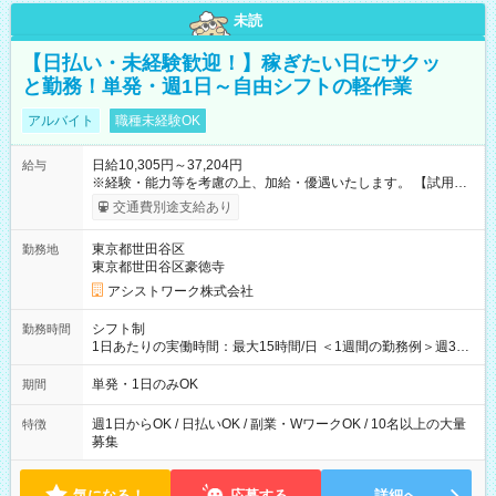
未読
【日払い・未経験歓迎！】稼ぎたい日にサクッ
と勤務！単発・週1日～自由シフトの軽作業
アルバイト
職種未経験OK
日給10,305円～37,204円
給与
※経験・能力等を考慮の上、加給・優遇いたします。 【試用期
間】試用期間なし
交通費別途支給あり
東京都世田谷区
勤務地
東京都世田谷区豪徳寺
アシストワーク株式会社
シフト制
勤務時間
1日あたりの実働時間：最大15時間/日 ＜1週間の勤務例＞週3回
勤務 勤務：月・水・金 休み：火・木・土・日 好きな時にお仕事
可能です！ ※1日あたりの最大実働時間は日勤、夜勤共に勤務し
単発・1日のみOK
期間
た時間になります。
週1日からOK / 日払いOK / 副業・WワークOK / 10名以上の大量
特徴
募集
気になる！
応募する
詳細へ