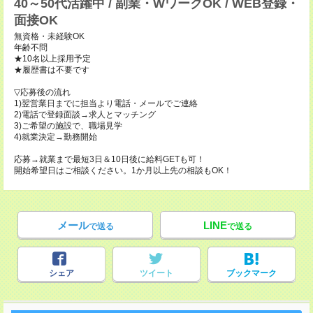
40～50代活躍中 / 副業・WワークOK / WEB登録・
面接OK
無資格・未経験OK
年齢不問
★10名以上採用予定
★履歴書は不要です
▽応募後の流れ
1)翌営業日までに担当より電話・メールでご連絡
2)電話で登録面談→求人とマッチング
3)ご希望の施設で、職場見学
4)就業決定→勤務開始
応募→就業まで最短3日＆10日後に給料GETも可！
開始希望日はご相談ください。1か月以上先の相談もOK！
メール
LINE
で送る
で送る
シェア
ツイート
ブックマーク