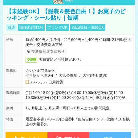
【未経験OK】【服装＆髪色自由！】お菓子のピ
ッキング・シール貼り｜短期
派遣
職種未経験OK
ブランクOK
WEB登録・面接OK
時給1400円／月収例：117,600円＝1,400円×4時間×21日勤務の
給与
場合＋交通費別途支給
交通費別途支給あり
実費支給／当社規定あり。
交通費
さいたま市見沼区
勤務地
七里駅から車6分
/
大宮公園駅
/
大宮(埼玉県)駅
アパレル・日用雑貨
(1)14:00-18:00(休憩0分) (2)14:00-19:00(休憩0分) (3)14:00-
勤務時間
19:30(休憩0分) (4)14:00-20:00(休憩45分) ※お好きな時間が選べ
ます
1ヶ月以上3ヶ月未満／即日～8月末までの期間限定
期間
履歴書不要
/
40～50代活躍中
/
服装自由
/
シフト勤務
/
10名以
特徴
上の大量募集