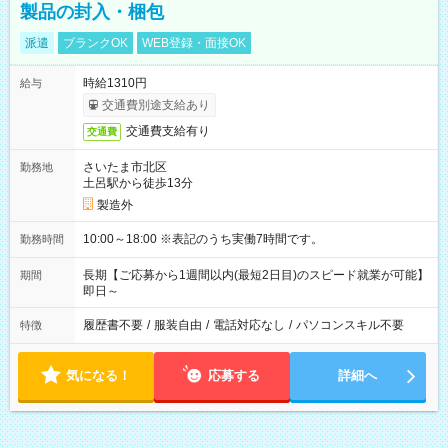
製品の封入・梱包
派遣
ブランクOK
WEB登録・面接OK
時給1310円
給与
交通費別途支給あり
交通費支給有り
交通費
さいたま市北区
勤務地
土呂駅から徒歩13分
製造外
10:00～18:00 ※表記のうち実働7時間です。
勤務時間
長期【ご応募から1週間以内(最短2日目)のスピード就業が可能】
期間
即日～
履歴書不要
/
服装自由
/
電話対応なし
/
パソコンスキル不要
特徴
気になる！
応募する
詳細へ