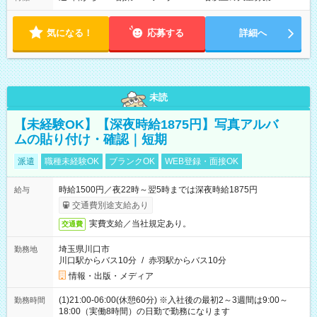
気になる！
応募する
詳細へ
未読
【未経験OK】【深夜時給1875円】写真アルバ
ムの貼り付け・確認｜短期
派遣
職種未経験OK
ブランクOK
WEB登録・面接OK
時給1500円／夜22時～翌5時までは深夜時給1875円
給与
交通費別途支給あり
実費支給／当社規定あり。
交通費
埼玉県川口市
勤務地
川口駅からバス10分
/
赤羽駅からバス10分
情報・出版・メディア
(1)21:00-06:00(休憩60分) ※入社後の最初2～3週間は9:00～
勤務時間
18:00（実働8時間）の日勤で勤務になります