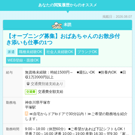
あなたの閲覧履歴からのオススメ
掲載日：2026.08.07
未読
【オープニング募集】おばあちゃんのお散歩付
き添いも仕事の1つ
派遣
職種未経験OK
社会人未経験OK
ブランクOK
WEB登録・面接OK
無資格未経験：時給1500円～ ■週払いOK ■扶養内OK ■日
給与
収1万2000円以上
交通費別途支給あり
交通費全額支給
交通費
神奈川県平塚市
勤務地
平塚駅
≪自宅からドアtoドアで30分以内！≫ご希望の勤務地を紹介
します。
9:00～18:00（休憩60分） ■ご希望があれば下記シフトもOK！
勤務時間
早番 7:00～16:00 遅番 10:00～19:00 夜勤 16:30～翌9:30 「家族