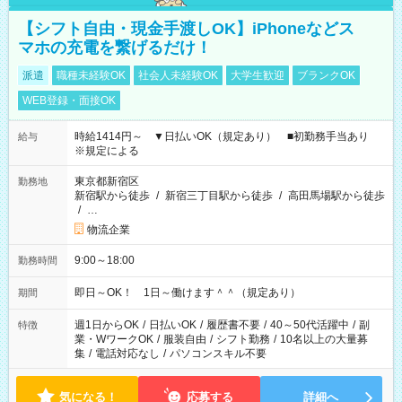
【シフト自由・現金手渡しOK】iPhoneなどス
マホの充電を繋げるだけ！
派遣
職種未経験OK
社会人未経験OK
大学生歓迎
ブランクOK
WEB登録・面接OK
時給1414円～ ▼日払いOK（規定あり） ■初勤務手当あり
給与
※規定による
東京都新宿区
勤務地
新宿駅から徒歩
/
新宿三丁目駅から徒歩
/
高田馬場駅から徒歩
/
…
物流企業
9:00～18:00
勤務時間
即日～OK！ 1日～働けます＾＾（規定あり）
期間
週1日からOK
/
日払いOK
/
履歴書不要
/
40～50代活躍中
/
副
特徴
業・WワークOK
/
服装自由
/
シフト勤務
/
10名以上の大量募
集
/
電話対応なし
/
パソコンスキル不要
気になる！
応募する
詳細へ