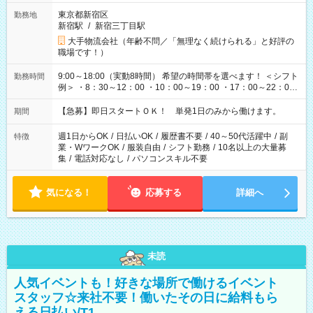
東京都新宿区
勤務地
新宿駅
/
新宿三丁目駅
大手物流会社（年齢不問／「無理なく続けられる」と好評の
職場です！）
9:00～18:00（実動8時間） 希望の時間帯を選べます！ ＜シフト
勤務時間
例＞ ・8：30～12：00 ・10：00～19：00 ・17：00～22：00
・13：00～22：00 ・22：00～翌6：00 など
【急募】即日スタートＯＫ！ 単発1日のみから働けます。
期間
週1日からOK
/
日払いOK
/
履歴書不要
/
40～50代活躍中
/
副
特徴
業・WワークOK
/
服装自由
/
シフト勤務
/
10名以上の大量募
集
/
電話対応なし
/
パソコンスキル不要
気になる！
応募する
詳細へ
未読
人気イベントも！好きな場所で働けるイベント
スタッフ☆来社不要！働いたその日に給料もら
える日払い/T1