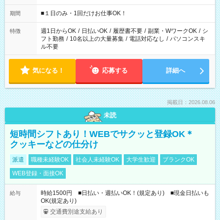
etc ★最短で3時間で5,120円のお仕事から 15時間で2万円近く稼
げるお仕事も！ ご希望のお時間に合わせてご紹介！ ※シフトは
■１日のみ・1回だけお仕事OK！
期間
現場によって異なります。 ※勿論、休憩時間はあるのでご安心
ください！
週1日からOK
/
日払いOK
/
履歴書不要
/
副業・WワークOK
/
シ
特徴
フト勤務
/
10名以上の大量募集
/
電話対応なし
/
パソコンスキ
ル不要
気になる！
応募する
詳細へ
掲載日：2026.08.06
未読
短時間シフトあり！WEBでサクッと登録OK＊
クッキーなどの仕分け
派遣
職種未経験OK
社会人未経験OK
大学生歓迎
ブランクOK
WEB登録・面接OK
時給1500円 ■日払い・週払いOK！(規定あり) ■現金日払いも
給与
OK(規定あり)
交通費別途支給あり