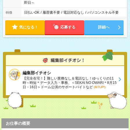
即日～
日払いOK
/
履歴書不要
/
電話対応なし
/
パソコンスキル不要
特徴
気になる！
応募する
詳細へ
編集部イチオシ
【完全在宅！】難しい業務なし＆電話なし！ゆっくりの11
時～時短＊データ入力・事務、＜SEKAI NO OWARI＊8月15
日・16日＞ドーム公演のサポートバイトなど
(8/7UP!)
お仕事の概要