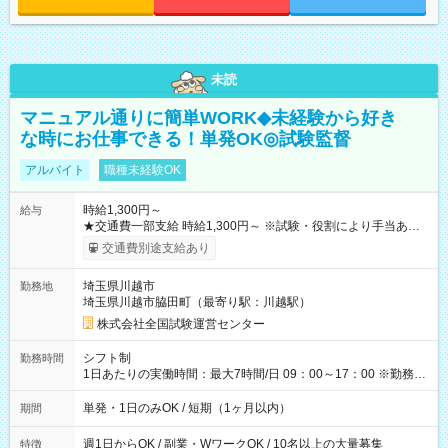
未読
マニュアル通りに簡単WORK◆未経験から好き
な時にお仕事できる！単発OK◎試験監督
アルバイト
職種未経験OK
時給1,300円～
給与
★交通費一部支給 時給1,300円～ ※試験・役割により手当あり
※勤務回数により昇給あり 【即給（前払い）オプションあ
交通費別途支給あり
り！】 希望される場合、勤務から1週間ほどで給与の一部を受け
取れます。 ※手数料418円がかかります。 【過去試験日の収入
埼玉県川越市
勤務地
例】 ・河合塾模擬試験 8:30～17:30（休憩1時間） 時給1,300円
埼玉県川越市脇田町（最寄り駅：川越駅）
×8時間＝日収10,400円＋交通費 ※当日の役割により時給＋100
円の場合あり ・国家試験 7:00～13:30（休憩なし） 時給1,300
株式会社全国試験運営センター
円（役割手当＋100円）×6時間＝日収8,400円＋交通費 【試用期
間】試用期間なし
シフト制
勤務時間
1日あたりの実働時間：最大7時間/日 09：00～17：00 ※勤務時
間は 試験により異なります。
単発・1日のみOK / 短期（1ヶ月以内）
期間
週1日からOK / 副業・WワークOK / 10名以上の大量募集
特徴