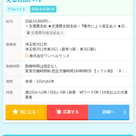
アルバイト
職種未経験OK
日給13,000円～
給与
＋交通費支給 ★交通費全額支給！ ┗案件により規定あり ★日払
いOK！（規定あり） ┗働いたその日に現金GET♪ お仕事後はコ
交通費別途支給あり
ンビニATMから 日払い分を引き落とせます！ 【試用期間】試
用期間なし
埼玉県川口市
勤務地
埼玉県川口市東川口（最寄り駅：東川口駅）
株式会社ワンベルウッズ
勤務時間は指定なし
勤務時間
変形労働時間制 想定労働時間160時間/月 【シフト例】 ・8：00
～21：00
単発・1日のみOK
期間
週1日からOK / 日払いOK / 副業・WワークOK / 10名以上の大量
特徴
募集
気になる！
応募する
詳細へ