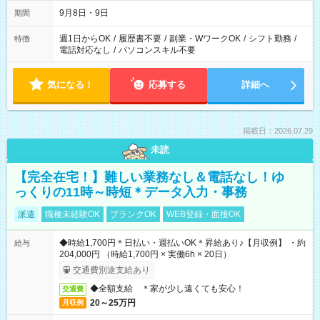
時間は変更となる可能性があります
9月8日・9日
期間
週1日からOK
/
履歴書不要
/
副業・WワークOK
/
シフト勤務
/
特徴
電話対応なし
/
パソコンスキル不要
気になる！
応募する
詳細へ
掲載日：2026.07.29
未読
【完全在宅！】難しい業務なし＆電話なし！ゆ
っくりの11時～時短＊データ入力・事務
派遣
職種未経験OK
ブランクOK
WEB登録・面接OK
◆時給1,700円＊日払い・週払いOK＊昇給あり♪【月収例】 ・約
給与
204,000円 （時給1,700円 × 実働6h × 20日）
交通費別途支給あり
◆全額支給 ＊家が少し遠くても安心！
交通費
20～25万円
月収例