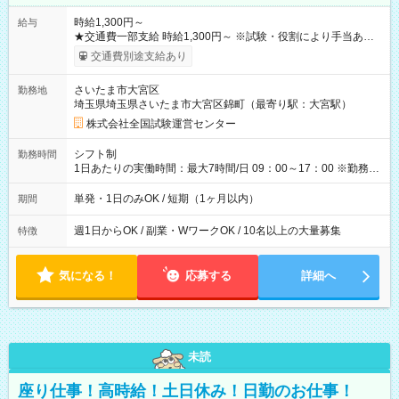
時給1,300円～
給与
★交通費一部支給 時給1,300円～ ※試験・役割により手当あり
※勤務回数により昇給あり 【即給（前払い）オプションあ
交通費別途支給あり
り！】 希望される場合、勤務から1週間ほどで給与の一部を受け
取れます。 ※手数料418円がかかります。 【過去試験日の収入
さいたま市大宮区
勤務地
例】 ・河合塾模擬試験 8:30～17:30（休憩1時間） 時給1,300円
埼玉県埼玉県さいたま市大宮区錦町（最寄り駅：大宮駅）
×8時間＝日収10,400円＋交通費 ※当日の役割により時給＋100
円の場合あり ・国家試験 7:00～13:30（休憩なし） 時給1,300
株式会社全国試験運営センター
円（役割手当＋100円）×6時間＝日収8,400円＋交通費 【試用期
間】試用期間なし
シフト制
勤務時間
1日あたりの実働時間：最大7時間/日 09：00～17：00 ※勤務時
間は 試験により異なります。
単発・1日のみOK / 短期（1ヶ月以内）
期間
週1日からOK / 副業・WワークOK / 10名以上の大量募集
特徴
気になる！
応募する
詳細へ
未読
座り仕事！高時給！土日休み！日勤のお仕事！