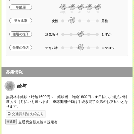
年齢層
20代
30
40
50
60
男女比率
女性
男性
職場の様子
活気あり
しずか
仕事の仕方
テキパキ
コツコツ
募集情報
給与
無資格未経験：時給1600円～ 経験者：時給1800円～★日払い／週払い制
度あり（月払いも選べます）※稼働開始時は手続き完了次第のお支払いとな
ります。
交通費別途支給あり
交通費全額支給※規定有
交通費