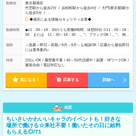
東京都港区
勤務地
竹芝駅から徒歩2分
/
浜松町駅から徒歩4分
/
大門(東京都)駅か
ら徒歩5分
/
…
◆港区にある情報セキュリティ企業◆
◆11：00～18：30のうち実働6時間、休憩60分 ※11：00～18：
勤務時間
00 または 11：30～18：30 。*。ブランクOK！。*。 例え
ば前職が、 在宅/財団法人/事務/コールセンター/受付/販売/カフェ
スタッフ スイーツ販売/ホテルフロント/化粧品販売/など 様々な
＜急募＞即日～長期／8月～9月～も相談OK！応募から最短即日
期間
業界から入社して活躍されています♪
には選考案内♪
日払いOK
/
履歴書不要
/
40～50代活躍中
/
副業・WワークOK
/
特徴
服装自由
/
電話対応なし
気になる！
応募する
詳細へ
未読
ちいさいかわいいキャラのイベントも！好きな
場所で働ける☆来社不要！働いたその日に給料
もらえる◎/T1