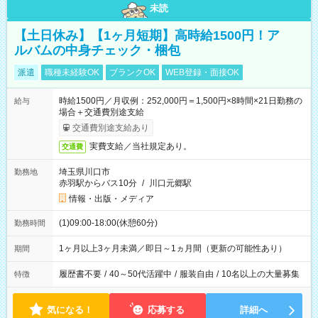
未読
【土日休み】【1ヶ月短期】高時給1500円！ア
ルバムの中身チェック・梱包
派遣
職種未経験OK
ブランクOK
WEB登録・面接OK
時給1500円／月収例：252,000円＝1,500円×8時間×21日勤務の
給与
場合＋交通費別途支給
交通費別途支給あり
実費支給／当社規定あり。
交通費
埼玉県川口市
勤務地
赤羽駅からバス10分
/
川口元郷駅
情報・出版・メディア
(1)09:00-18:00(休憩60分)
勤務時間
1ヶ月以上3ヶ月未満／即日～1ヵ月間（更新の可能性あり）
期間
履歴書不要
/
40～50代活躍中
/
服装自由
/
10名以上の大量募集
特徴
気になる！
応募する
詳細へ