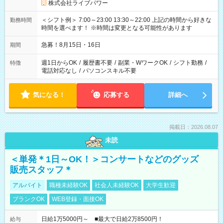
株式会社ライブパワー
＜シフト例＞ 7:00～23:00 13:30～22:00 上記の時間から好きな
勤務時間
時間を選べます！ ※時間は変更となる可能性があります
急募！8月15日・16日
期間
週1日からOK
/
履歴書不要
/
副業・WワークOK
/
シフト勤務
/
特徴
電話対応なし
/
パソコンスキル不要
気になる！
応募する
詳細へ
掲載日：2026.08.07
未読
＜単発＊1日～OK！＞コンサートなどのグッズ
販売スタッフ＊
アルバイト
職種未経験OK
社会人未経験OK
大学生歓迎
ブランクOK
WEB登録・面接OK
日給1万5000円～ ■最大で日給2万8500円！
給与