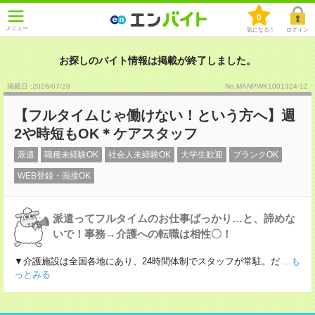
0
メニュー
気になる！
ログイン
お探しのバイト情報は掲載が終了しました。
掲載日 :2026
/
07
/
28
No.MANPWK1001324-12
【フルタイムじゃ働けない！という方へ】週
2や時短もOK＊ケアスタッフ
派遣
職種未経験OK
社会人未経験OK
大学生歓迎
ブランクOK
WEB登録・面接OK
派遣ってフルタイムのお仕事ばっかり…と、諦めな
いで！事務→介護への転職は相性〇！
▼介護施設は全国各地にあり、24時間体制でスタッフが常駐。だ
...も
っとみる