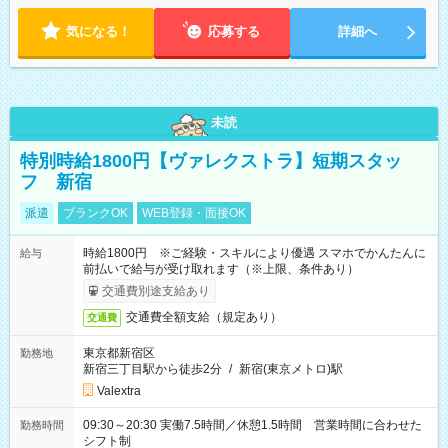
気になる！
応募する
詳細へ
未読
特別時給1800円【ヴァレクストラ】短期スタッ
フ 新宿
派遣
ブランクOK
WEB登録・面接OK
時給1800円 ※ご経験・スキルにより優遇 スマホでかんたんに
給与
前払いで給与が受け取れます（※上限、条件あり）
交通費別途支給あり
交通費全額支給（規定あり）
交通費
東京都新宿区
勤務地
新宿三丁目駅から徒歩2分
/
新宿(東京メトロ)駅
Valextra
09:30～20:30 実働7.5時間／休憩1.5時間 営業時間に合わせた
勤務時間
シフト制