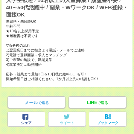
大学生歓迎 / 10名以上の大量募集 / 履歴書不要 /
40～50代活躍中 / 副業・WワークOK / WEB登録・
面接OK
無資格・未経験OK
年齢不問
★10名以上採用予定
★履歴書は不要です
▽応募後の流れ
1)翌営業日までに担当より電話・メールでご連絡
2)電話で登録面談→求人とマッチング
3)ご希望の施設で、職場見学
4)就業決定→勤務開始
応募→就業まで最短3日＆10日後に給料GETも可！
開始希望日はご相談ください。1か月以上先の相談もOK！
メール
LINE
で送る
で送る
シェア
ツイート
ブックマーク