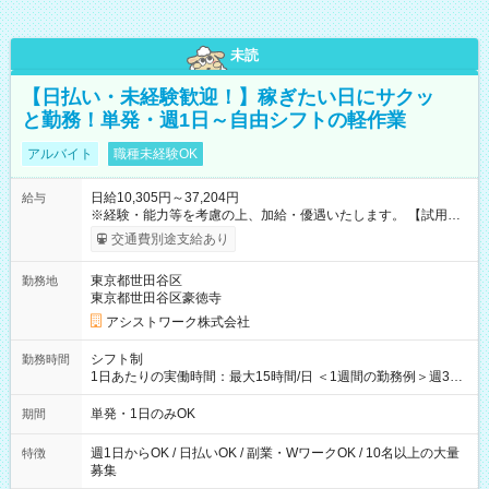
未読
【日払い・未経験歓迎！】稼ぎたい日にサクッ
と勤務！単発・週1日～自由シフトの軽作業
アルバイト
職種未経験OK
日給10,305円～37,204円
給与
※経験・能力等を考慮の上、加給・優遇いたします。 【試用期
間】試用期間なし
交通費別途支給あり
東京都世田谷区
勤務地
東京都世田谷区豪徳寺
アシストワーク株式会社
シフト制
勤務時間
1日あたりの実働時間：最大15時間/日 ＜1週間の勤務例＞週3回
勤務 勤務：月・水・金 休み：火・木・土・日 好きな時にお仕事
可能です！ ※1日あたりの最大実働時間は日勤、夜勤共に勤務し
単発・1日のみOK
期間
た時間になります。
週1日からOK / 日払いOK / 副業・WワークOK / 10名以上の大量
特徴
募集