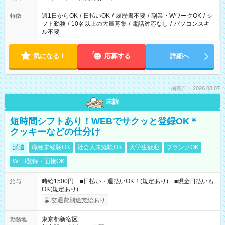
現場によって異なります。 ※勿論、休憩時間はあるのでご安心
ください！
週1日からOK
/
日払いOK
/
履歴書不要
/
副業・WワークOK
/
シ
特徴
フト勤務
/
10名以上の大量募集
/
電話対応なし
/
パソコンスキ
ル不要
気になる！
応募する
詳細へ
掲載日：2026.08.07
未読
短時間シフトあり！WEBでサクッと登録OK＊
クッキーなどの仕分け
派遣
職種未経験OK
社会人未経験OK
大学生歓迎
ブランクOK
WEB登録・面接OK
時給1500円 ■日払い・週払いOK！(規定あり) ■現金日払いも
給与
OK(規定あり)
交通費別途支給あり
東京都新宿区
勤務地