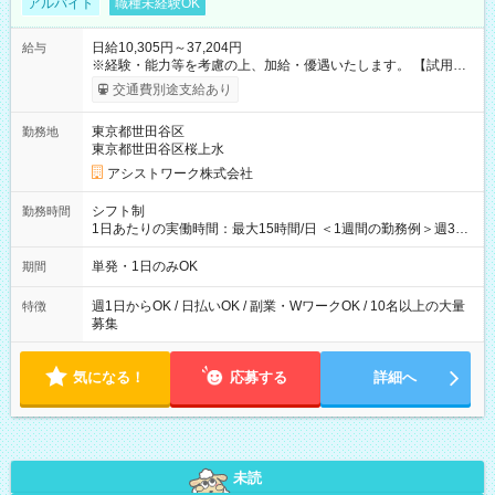
アルバイト
職種未経験OK
日給10,305円～37,204円
給与
※経験・能力等を考慮の上、加給・優遇いたします。 【試用期
間】試用期間なし
交通費別途支給あり
東京都世田谷区
勤務地
東京都世田谷区桜上水
アシストワーク株式会社
シフト制
勤務時間
1日あたりの実働時間：最大15時間/日 ＜1週間の勤務例＞週3回
勤務 勤務：月・水・金 休み：火・木・土・日 好きな時にお仕事
可能です！ ※1日あたりの最大実働時間は日勤、夜勤共に勤務し
単発・1日のみOK
期間
た時間になります。
週1日からOK / 日払いOK / 副業・WワークOK / 10名以上の大量
特徴
募集
気になる！
応募する
詳細へ
未読