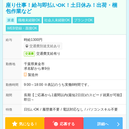
座り仕事！給与即払いOK！土日休み！出荷・梱
包作業など
派遣
職種未経験OK
社会人未経験OK
ブランクOK
WEB登録・面接OK
時給1300円
給与
交通費別途支給あり
交通費支給有り
交通費
千葉県東金市
勤務地
求名駅から車9分
製造外
9:00～18:00 ※表記のうち実働8時間です。
勤務時間
長期【ご応募から1週間以内(最短2日目)のスピード就業が可能】
期間
即日～
日払いOK
/
履歴書不要
/
電話対応なし
/
パソコンスキル不要
特徴
気になる！
応募する
詳細へ