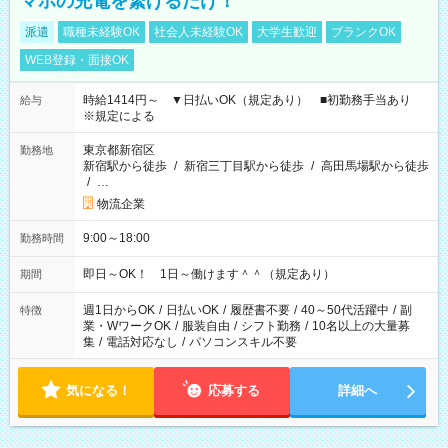
マホの充電を繋げるだけ！
派遣
職種未経験OK
社会人未経験OK
大学生歓迎
ブランクOK
WEB登録・面接OK
時給1414円～ ▼日払いOK（規定あり） ■初勤務手当あり
給与
※規定による
東京都新宿区
勤務地
新宿駅から徒歩
/
新宿三丁目駅から徒歩
/
高田馬場駅から徒歩
/
…
物流企業
9:00～18:00
勤務時間
即日～OK！ 1日～働けます＾＾（規定あり）
期間
週1日からOK
/
日払いOK
/
履歴書不要
/
40～50代活躍中
/
副
特徴
業・WワークOK
/
服装自由
/
シフト勤務
/
10名以上の大量募
集
/
電話対応なし
/
パソコンスキル不要
気になる！
応募する
詳細へ