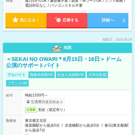
週1日からOK
/
履歴書不要
/
副業・WワークOK
/
シフト勤務
/
特徴
電話対応なし
/
パソコンスキル不要
気になる！
応募する
詳細へ
掲載日：2026.08.04
未読
＜SEKAI NO OWARI＊8月15日・16日＞ドーム
公演のサポートバイト
アルバイト
職種未経験OK
社会人未経験OK
大学生歓迎
ブランクOK
時給1250円～
給与
交通費別途支給あり
支給（規定有り）
交通費
東京都文京区
勤務地
後楽園駅から徒歩5分
/
水道橋駅から徒歩5分
/
春日(東京都)駅
から徒歩7分