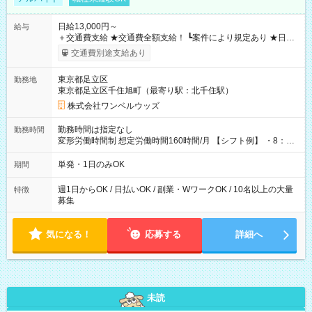
日給13,000円～
給与
＋交通費支給 ★交通費全額支給！ ┗案件により規定あり ★日払
いOK！（規定あり） ┗働いたその日に現金GET♪ お仕事後はコ
交通費別途支給あり
ンビニATMから 日払い分を引き落とせます！ 【試用期間】試
用期間なし
東京都足立区
勤務地
東京都足立区千住旭町（最寄り駅：北千住駅）
株式会社ワンベルウッズ
勤務時間は指定なし
勤務時間
変形労働時間制 想定労働時間160時間/月 【シフト例】 ・8：00
～21：00
単発・1日のみOK
期間
週1日からOK / 日払いOK / 副業・WワークOK / 10名以上の大量
特徴
募集
気になる！
応募する
詳細へ
未読