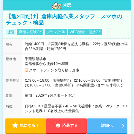
未読
【週2日だけ】倉庫内軽作業スタッフ スマホの
チェック・検品
派遣
職種未経験OK
ブランクOK
WEB登録・面接OK
時給1400円 ※実働8時間を超える勤務、22時～翌5時勤務の場
給与
合25％割増：時給1750円
千葉県船橋市
勤務地
南船橋駅から徒歩10分程度
スマートフォンを取り扱う倉庫
(1)9:00～18:00（実働8時間） (2)10:00～18:00（実働7時間）
勤務時間
(3)10:00～17:00（実働6時間） ※時間帯選べます ※休憩60分
長期 2026年9月スタート予定
期間
日払いOK
/
履歴書不要
/
40～50代活躍中
/
副業・WワークOK
/
特徴
シフト勤務
/
10名以上の大量募集
気になる！
応募する
詳細へ