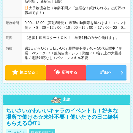
新宿駅
/
新宿三丁目駅
大手物流会社（年齢不問／「無理なく続けられる」と好評の
職場です！）
9:00～18:00（実動8時間） 希望の時間帯を選べます！ ＜シフト
勤務時間
例＞ ・8：30～12：00 ・10：00～19：00 ・17：00～22：00
・13：00～22：00 ・22：00～翌6：00 など
【急募】即日スタートＯＫ！ 単発1日のみから働けます。
期間
週1日からOK
/
日払いOK
/
履歴書不要
/
40～50代活躍中
/
副
特徴
業・WワークOK
/
服装自由
/
シフト勤務
/
10名以上の大量募
集
/
電話対応なし
/
パソコンスキル不要
気になる！
応募する
詳細へ
未読
ちいさいかわいいキャラのイベントも！好きな
場所で働ける☆来社不要！働いたその日に給料
もらえる◎/T1
アルバイト
職種未経験OK