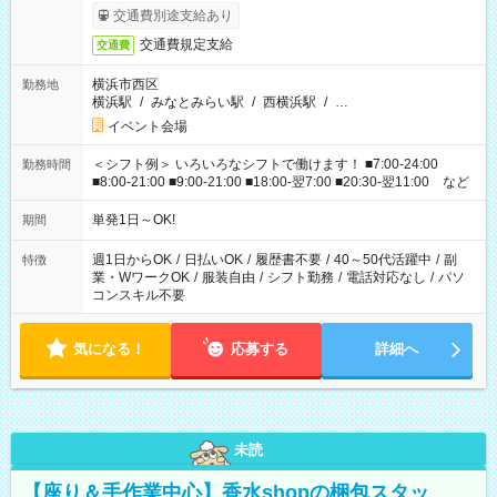
交通費別途支給あり
交通費規定支給
交通費
横浜市西区
勤務地
横浜駅
/
みなとみらい駅
/
西横浜駅
/
…
イベント会場
＜シフト例＞ いろいろなシフトで働けます！ ■7:00-24:00
勤務時間
■8:00-21:00 ■9:00-21:00 ■18:00-翌7:00 ■20:30-翌11:00 など
単発1日～OK!
期間
週1日からOK
/
日払いOK
/
履歴書不要
/
40～50代活躍中
/
副
特徴
業・WワークOK
/
服装自由
/
シフト勤務
/
電話対応なし
/
パソ
コンスキル不要
気になる！
応募する
詳細へ
未読
【座り＆手作業中心】香水shopの梱包スタッ