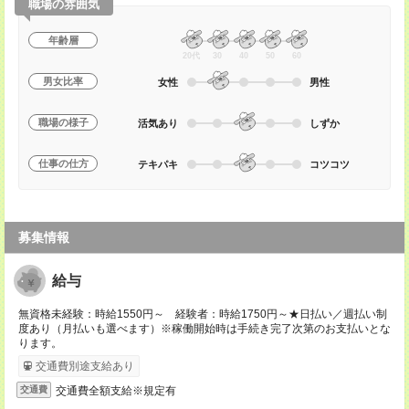
職場の雰囲気
年齢層
20代
30
40
50
60
男女比率
女性
男性
職場の様子
活気あり
しずか
仕事の仕方
テキパキ
コツコツ
募集情報
給与
無資格未経験：時給1550円～ 経験者：時給1750円～★日払い／週払い制
度あり（月払いも選べます）※稼働開始時は手続き完了次第のお支払いとな
ります。
交通費別途支給あり
交通費全額支給※規定有
交通費