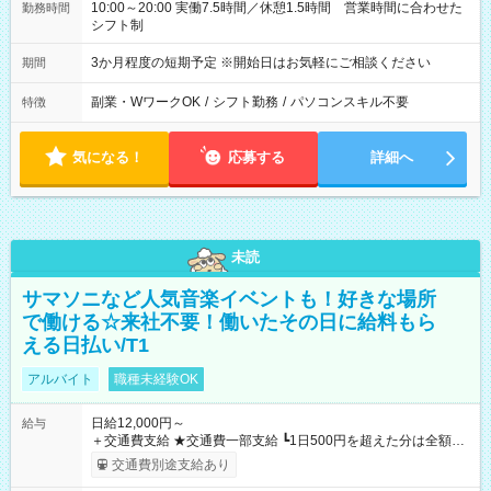
10:00～20:00 実働7.5時間／休憩1.5時間 営業時間に合わせた
勤務時間
シフト制
3か月程度の短期予定 ※開始日はお気軽にご相談ください
期間
副業・WワークOK
/
シフト勤務
/
パソコンスキル不要
特徴
気になる！
応募する
詳細へ
未読
サマソニなど人気音楽イベントも！好きな場所
で働ける☆来社不要！働いたその日に給料もら
える日払い/T1
アルバイト
職種未経験OK
日給12,000円～
給与
＋交通費支給 ★交通費一部支給 ┗1日500円を超えた分は全額支
給！ ※往復500円以内の方は自己負担となります ★日払いOK！
交通費別途支給あり
（規定あり） ┗働いたその日に現金GET♪ お仕事後はコンビニ