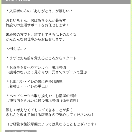
＊入居者の方の「ありがとう」が嬉しい＊
おじいちゃん、おばあちゃんが暮らす
施設での生活サポートをお任せします！
未経験の方でも、誰でもできる以下のような
かんたんなお仕事からお任せします。
＜例えば…＞
＊まずはお名前を覚えるところからスタート
＊お食事を食べやすいよう、環境整備
→誤嚥のないよう見守りや口元までスプーンで運ぶ
＊お風呂やトイレの際に声掛け誘導
→着替え・トイレの手伝い
＊ベッドシーツの取り換えや、お部屋の掃除
→施設内をきれいに保つ環境整備（衛生管理）
難しく考えなくてもスグできることが多く、
きちんと教えて頂ける環境なので安心してくださいね！
（ご経験や施設形態によっては異なることもございます）