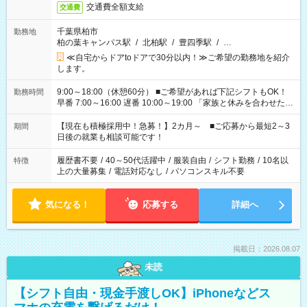
交通費全額支給
交通費
千葉県柏市
勤務地
柏の葉キャンパス駅
/
北柏駅
/
豊四季駅
/
…
≪自宅からドアtoドアで30分以内！≫ご希望の勤務地を紹介
します。
9:00～18:00（休憩60分） ■ご希望があれば下記シフトもOK！
勤務時間
早番 7:00～16:00 遅番 10:00～19:00 「家族と休みを合わせた
い」 「余裕を持って夕飯の準備がしたい」 「できれば残業はし
たくない」 など、ご希望を教えてくださいね。 ※Wワーク希望
【現在も積極採用中！急募！】2カ月～ ■ご応募から最短2～3
期間
の方へ 今ご覧のお仕事で希望する勤務時間と、もう1つのお仕事
日後の就業も相談可能です！
の勤務時間。 合計で週40時間を超える場合は応募できません。
履歴書不要
/
40～50代活躍中
/
服装自由
/
シフト勤務
/
10名以
特徴
上の大量募集
/
電話対応なし
/
パソコンスキル不要
気になる！
応募する
詳細へ
掲載日：2026.08.07
未読
【シフト自由・現金手渡しOK】iPhoneなどス