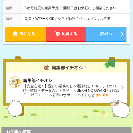
3か月程度の短期予定 ※開始日はお気軽にご相談ください
期間
副業・WワークOK
/
シフト勤務
/
パソコンスキル不要
特徴
気になる！
応募する
詳細へ
編集部イチオシ
【完全在宅！】難しい業務なし＆電話なし！ゆっくりの11
時～時短＊データ入力・事務、＜SEKAI NO OWARI＊8月15
日・16日＞ドーム公演のサポートバイトなど
(8/7UP!)
お仕事の概要