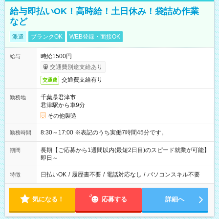
給与即払いOK！高時給！土日休み！袋詰め作業
など
派遣
ブランクOK
WEB登録・面接OK
時給1500円
給与
交通費別途支給あり
交通費支給有り
交通費
千葉県君津市
勤務地
君津駅から車9分
その他製造
8:30～17:00 ※表記のうち実働7時間45分です。
勤務時間
長期【ご応募から1週間以内(最短2日目)のスピード就業が可能】
期間
即日～
日払いOK
/
履歴書不要
/
電話対応なし
/
パソコンスキル不要
特徴
気になる！
応募する
詳細へ