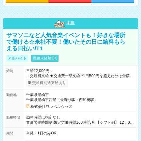
未読
サマソニなど人気音楽イベントも！好きな場所
で働ける☆来社不要！働いたその日に給料もら
える日払い/T1
アルバイト
職種未経験OK
日給12,000円～
給与
＋交通費支給 ★交通費一部支給 ┗1日500円を超えた分は全額支
給！ ※往復500円以内の方は自己負担となります ★日払いOK！
交通費別途支給あり
（規定あり） ┗働いたその日に現金GET♪ お仕事後はコンビニ
ATMから 日払い分を引き落とせます！ 【試用期間】試用期間
千葉県船橋市
勤務地
なし
千葉県船橋市西船（最寄り駅：西船橋駅）
株式会社ワンベルウッズ
勤務時間は指定なし
勤務時間
変形労働時間制 想定労働時間160時間/月 【シフト例】 12：00
～22：00
単発・1日のみOK
期間