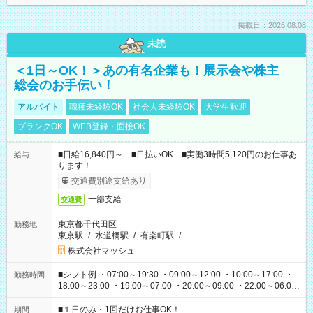
掲載日：2026.08.08
未読
＜1日～OK！＞あの有名企業も！展示会や株主
総会のお手伝い！
アルバイト
職種未経験OK
社会人未経験OK
大学生歓迎
ブランクOK
WEB登録・面接OK
■日給16,840円～ ■日払いOK ■実働3時間5,120円のお仕事あ
給与
ります！
交通費別途支給あり
一部支給
交通費
東京都千代田区
勤務地
東京駅
/
水道橋駅
/
有楽町駅
/
…
株式会社マッシュ
■シフト例 ・07:00～19:30 ・09:00～12:00 ・10:00～17:00 ・
勤務時間
18:00～23:00 ・19:00～07:00 ・20:00～09:00 ・22:00～06:00
etc ★最短で3時間で5,120円のお仕事から 15時間で2万円近く稼
げるお仕事も！ ご希望のお時間に合わせてご紹介！ ※シフトは
■１日のみ・1回だけお仕事OK！
期間