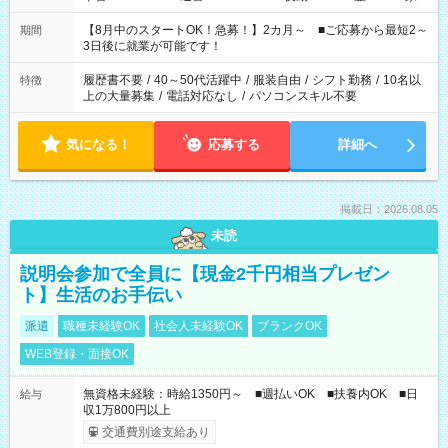
と休みを合わせたい」 「余裕を持って夕飯の準備がしたい」
「できれば残業はしたくない」 など、ご希望を教えてください
【8月中のスタートOK！急募！】2カ月～ ■ご応募から最短2～
期間
ね。 ※Wワーク希望の方へ 今ご覧のお仕事で希望する勤務時間
3日後に就業が可能です！
と、もう1つのお仕事の勤務時間。 合計で週40時間を超える場
合は応募できません。
履歴書不要
/
40～50代活躍中
/
服装自由
/
シフト勤務
/
10名以
特徴
上の大量募集
/
電話対応なし
/
パソコンスキル不要
気になる！
応募する
詳細へ
掲載日：2026.08.05
未読
説明会参加で全員に【現金2千円相当プレゼン
ト】生活のお手伝い
派遣
職種未経験OK
社会人未経験OK
ブランクOK
WEB登録・面接OK
無資格未経験：時給1350円～ ■週払いOK ■扶養内OK ■日
給与
収1万800円以上
交通費別途支給あり