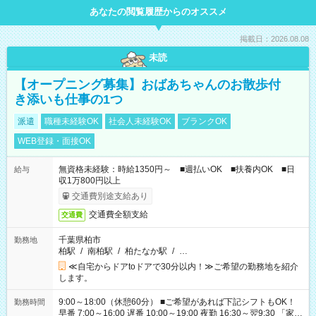
あなたの閲覧履歴からのオススメ
掲載日：2026.08.08
未読
【オープニング募集】おばあちゃんのお散歩付
き添いも仕事の1つ
派遣
職種未経験OK
社会人未経験OK
ブランクOK
WEB登録・面接OK
無資格未経験：時給1350円～ ■週払いOK ■扶養内OK ■日
給与
収1万800円以上
交通費別途支給あり
交通費全額支給
交通費
千葉県柏市
勤務地
柏駅
/
南柏駅
/
柏たなか駅
/
…
≪自宅からドアtoドアで30分以内！≫ご希望の勤務地を紹介
します。
9:00～18:00（休憩60分） ■ご希望があれば下記シフトもOK！
勤務時間
早番 7:00～16:00 遅番 10:00～19:00 夜勤 16:30～翌9:30 「家族