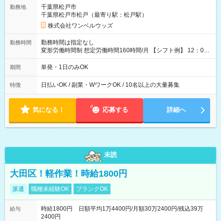
ATMから 日払い分を引き落とせます！ 【試用期間】試用期間
千葉県松戸市
勤務地
なし
千葉県松戸市松戸（最寄り駅：松戸駅）
株式会社ワンベルウッズ
勤務時間は指定なし
勤務時間
変形労働時間制 想定労働時間160時間/月 【シフト例】 12：00
～22：00
単発・1日のみOK
期間
日払いOK / 副業・WワークOK / 10名以上の大量募集
特徴
気になる！
応募する
詳細へ
未読
大田区！軽作業！時給1800円
派遣
職種未経験OK
ブランクOK
時給1800円 日額平均1万4400円/月額30万2400円/残込39万
給与
2400円