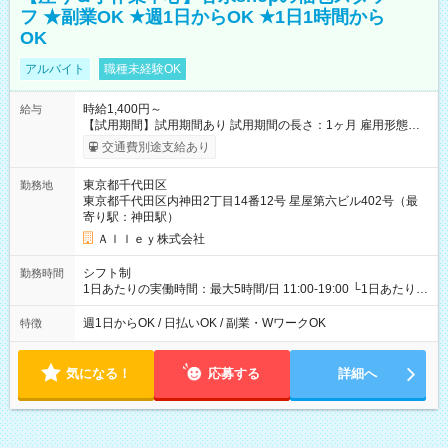
フ ★副業OK ★週1日からOK ★1日1時間から
OK
アルバイト
職種未経験OK
時給1,400円～
給与
【試用期間】試用期間あり 試用期間の長さ：1ヶ月 雇用形態、
給与は本採用時と同じです。
交通費別途支給あり
東京都千代田区
勤務地
東京都千代田区内神田2丁目14番12号 星屋第六ビル402号（最
寄り駅：神田駅）
Ａｌｌｅｙ株式会社
シフト制
勤務時間
1日あたりの実働時間：最大5時間/日 11:00-19:00 └1日あたりの
実働時間：1-5時間 └上記の時間帯内であれば、いつでも勤務可
能！ └平日・土曜日の中で、お好きな曜日でご勤務いただけま
週1日からOK / 日払いOK / 副業・WワークOK
特徴
す！ 【シフト例】 ・11:00～14:00 ・16:30～19:00 ・13:00～
18:00 などのように、自由な働き方が可能なお仕事です！
気になる！
応募する
詳細へ