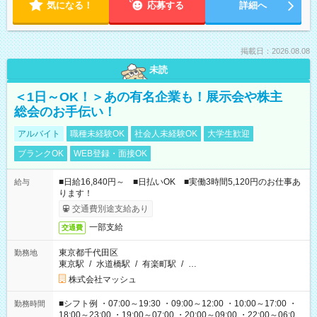
気になる！
応募する
詳細へ
掲載日：2026.08.08
未読
＜1日～OK！＞あの有名企業も！展示会や株主
総会のお手伝い！
アルバイト
職種未経験OK
社会人未経験OK
大学生歓迎
ブランクOK
WEB登録・面接OK
■日給16,840円～ ■日払いOK ■実働3時間5,120円のお仕事あ
給与
ります！
交通費別途支給あり
一部支給
交通費
東京都千代田区
勤務地
東京駅
/
水道橋駅
/
有楽町駅
/
…
株式会社マッシュ
■シフト例 ・07:00～19:30 ・09:00～12:00 ・10:00～17:00 ・
勤務時間
18:00～23:00 ・19:00～07:00 ・20:00～09:00 ・22:00～06:00