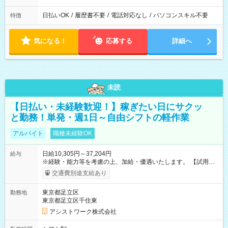
日払いOK
/
履歴書不要
/
電話対応なし
/
パソコンスキル不要
特徴
気になる！
応募する
詳細へ
未読
【日払い・未経験歓迎！】稼ぎたい日にサクッ
と勤務！単発・週1日～自由シフトの軽作業
アルバイト
職種未経験OK
日給10,305円～37,204円
給与
※経験・能力等を考慮の上、加給・優遇いたします。 【試用期
間】試用期間なし
交通費別途支給あり
東京都足立区
勤務地
東京都足立区千住東
アシストワーク株式会社