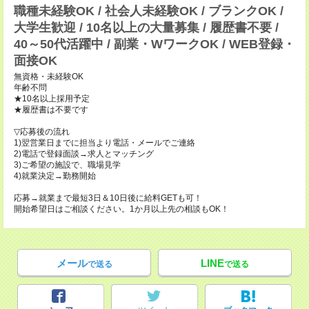
職種未経験OK / 社会人未経験OK / ブランクOK /
大学生歓迎 / 10名以上の大量募集 / 履歴書不要 /
40～50代活躍中 / 副業・WワークOK / WEB登録・
面接OK
無資格・未経験OK
年齢不問
★10名以上採用予定
★履歴書は不要です
▽応募後の流れ
1)翌営業日までに担当より電話・メールでご連絡
2)電話で登録面談→求人とマッチング
3)ご希望の施設で、職場見学
4)就業決定→勤務開始
応募→就業まで最短3日＆10日後に給料GETも可！
開始希望日はご相談ください。1か月以上先の相談もOK！
メール
LINE
で送る
で送る