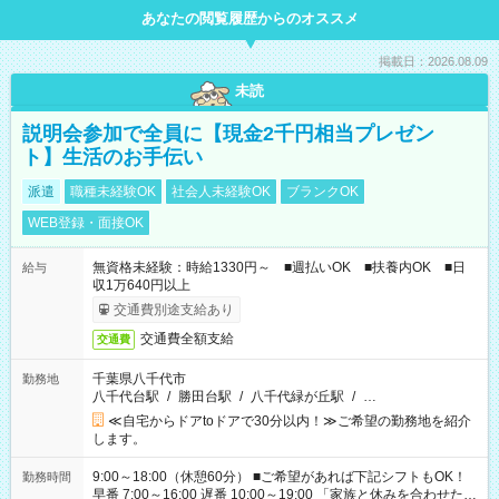
あなたの閲覧履歴からのオススメ
掲載日：2026.08.09
未読
説明会参加で全員に【現金2千円相当プレゼン
ト】生活のお手伝い
派遣
職種未経験OK
社会人未経験OK
ブランクOK
WEB登録・面接OK
無資格未経験：時給1330円～ ■週払いOK ■扶養内OK ■日
給与
収1万640円以上
交通費別途支給あり
交通費全額支給
交通費
千葉県八千代市
勤務地
八千代台駅
/
勝田台駅
/
八千代緑が丘駅
/
…
≪自宅からドアtoドアで30分以内！≫ご希望の勤務地を紹介
します。
9:00～18:00（休憩60分） ■ご希望があれば下記シフトもOK！
勤務時間
早番 7:00～16:00 遅番 10:00～19:00 「家族と休みを合わせた