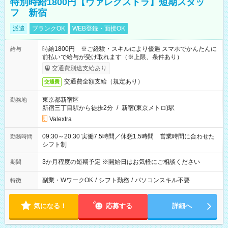
特別時給1800円【ヴァレクストラ】短期スタッ
フ 新宿
派遣
ブランクOK
WEB登録・面接OK
時給1800円 ※ご経験・スキルにより優遇 スマホでかんたんに
給与
前払いで給与が受け取れます（※上限、条件あり）
交通費別途支給あり
交通費全額支給（規定あり）
交通費
東京都新宿区
勤務地
新宿三丁目駅から徒歩2分
/
新宿(東京メトロ)駅
Valextra
09:30～20:30 実働7.5時間／休憩1.5時間 営業時間に合わせた
勤務時間
シフト制
3か月程度の短期予定 ※開始日はお気軽にご相談ください
期間
副業・WワークOK
/
シフト勤務
/
パソコンスキル不要
特徴
気になる！
応募する
詳細へ