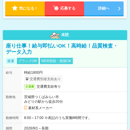
気になる！
応募する
詳細へ
未読
座り仕事！給与即払いOK！高時給！品質検査・
データ入力
派遣
ブランクOK
WEB登録・面接OK
時給1800円
給与
交通費別途支給あり
交通費支給有り
交通費
茨城県つくばみらい市
勤務地
みどりの駅から徒歩20分
素材系メーカー
8:00～17:00 ※表記のうち実働8時間です。
勤務時間
2026/9/1～長期
期間