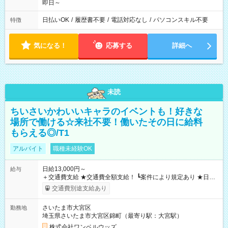
即日～
日払いOK
/
履歴書不要
/
電話対応なし
/
パソコンスキル不要
特徴
気になる！
応募する
詳細へ
未読
ちいさいかわいいキャラのイベントも！好きな
場所で働ける☆来社不要！働いたその日に給料
もらえる◎/T1
アルバイト
職種未経験OK
日給13,000円～
給与
＋交通費支給 ★交通費全額支給！ ┗案件により規定あり ★日払
いOK！（規定あり） ┗働いたその日に現金GET♪ お仕事後はコ
交通費別途支給あり
ンビニATMから 日払い分を引き落とせます！ 【試用期間】試
用期間なし
さいたま市大宮区
勤務地
埼玉県さいたま市大宮区錦町（最寄り駅：大宮駅）
株式会社ワンベルウッズ