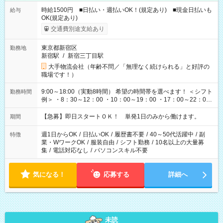
時給1500円 ■日払い・週払いOK！(規定あり) ■現金日払いも
給与
OK(規定あり)
交通費別途支給あり
東京都新宿区
勤務地
新宿駅
/
新宿三丁目駅
大手物流会社（年齢不問／「無理なく続けられる」と好評の
職場です！）
9:00～18:00（実動8時間） 希望の時間帯を選べます！ ＜シフト
勤務時間
例＞ ・8：30～12：00 ・10：00～19：00 ・17：00～22：00
・13：00～22：00 ・22：00～翌6：00 など
【急募】即日スタートＯＫ！ 単発1日のみから働けます。
期間
週1日からOK
/
日払いOK
/
履歴書不要
/
40～50代活躍中
/
副
特徴
業・WワークOK
/
服装自由
/
シフト勤務
/
10名以上の大量募
集
/
電話対応なし
/
パソコンスキル不要
気になる！
応募する
詳細へ
未読