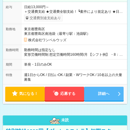
日給13,000円～
給与
＋交通費支給 ★交通費全額支給！ ┗案件により規定あり ★日払
いOK！（規定あり） ┗働いたその日に現金GET♪ お仕事後はコ
交通費別途支給あり
ンビニATMから 日払い分を引き落とせます！ 【試用期間】試
用期間なし
東京都豊島区
勤務地
東京都豊島区南池袋（最寄り駅：池袋駅）
株式会社ワンベルウッズ
勤務時間は指定なし
勤務時間
変形労働時間制 想定労働時間160時間/月 【シフト例】 ・8：00
～21：00
単発・1日のみOK
期間
週1日からOK / 日払いOK / 副業・WワークOK / 10名以上の大量
特徴
募集
気になる！
応募する
詳細へ
未読