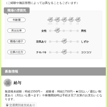
（ご経験や施設形態によっては異なることもございます）
職場の雰囲気
年齢層
20代
30
40
50
60
男女比率
女性
男性
職場の様子
活気あり
しずか
仕事の仕方
テキパキ
コツコツ
募集情報
給与
無資格未経験：時給1550円～ 経験者：時給1750円～★日払い／週払い制
度あり（月払いも選べます）※稼働開始時は手続き完了次第のお支払いとな
ります。
交通費別途支給あり