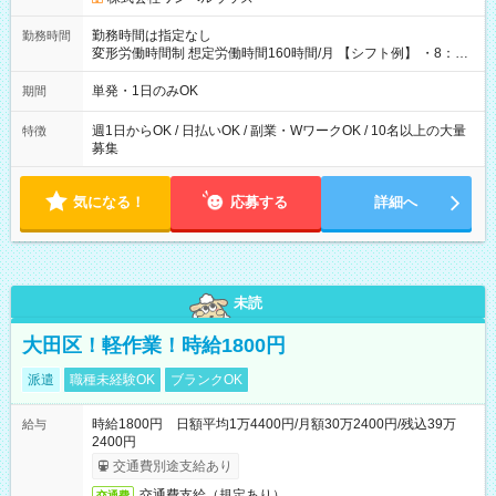
勤務時間は指定なし
勤務時間
変形労働時間制 想定労働時間160時間/月 【シフト例】 ・8：00
～21：00
単発・1日のみOK
期間
週1日からOK / 日払いOK / 副業・WワークOK / 10名以上の大量
特徴
募集
気になる！
応募する
詳細へ
未読
大田区！軽作業！時給1800円
派遣
職種未経験OK
ブランクOK
時給1800円 日額平均1万4400円/月額30万2400円/残込39万
給与
2400円
交通費別途支給あり
交通費支給（規定あり）
交通費