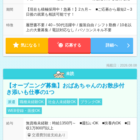
い」 「余裕を持って夕飯の準備がしたい」 「できれば残業はし
たくない」 など、ご希望を教えてくださいね。 ※Wワーク希望
【現在も積極採用中！急募！】2カ月～ ■ご応募から最短2～3
期間
の方へ 今ご覧のお仕事で希望する勤務時間と、もう1つのお仕事
日後の就業も相談可能です！
の勤務時間。 合計で週40時間を超える場合は応募できません。
履歴書不要
/
40～50代活躍中
/
服装自由
/
シフト勤務
/
10名以
特徴
上の大量募集
/
電話対応なし
/
パソコンスキル不要
気になる！
応募する
詳細へ
掲載日：2026.08.08
未読
【オープニング募集】おばあちゃんのお散歩付
き添いも仕事の1つ
派遣
職種未経験OK
社会人未経験OK
ブランクOK
WEB登録・面接OK
無資格未経験：時給1350円～ ■週払いOK ■扶養内OK ■日
給与
収1万800円以上
交通費別途支給あり