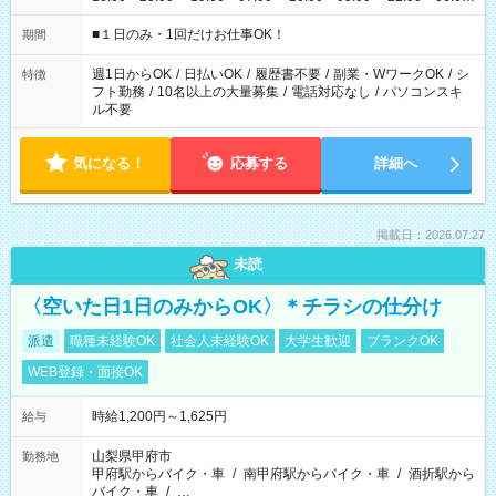
etc ★最短で3時間で5,120円のお仕事から 15時間で2万円近く稼
げるお仕事も！ ご希望のお時間に合わせてご紹介！ ※シフトは
■１日のみ・1回だけお仕事OK！
期間
現場によって異なります。 ※勿論、休憩時間はあるのでご安心
ください！
週1日からOK
/
日払いOK
/
履歴書不要
/
副業・WワークOK
/
シ
特徴
フト勤務
/
10名以上の大量募集
/
電話対応なし
/
パソコンスキ
ル不要
気になる！
応募する
詳細へ
掲載日：2026.07.27
未読
〈空いた日1日のみからOK〉＊チラシの仕分け
派遣
職種未経験OK
社会人未経験OK
大学生歓迎
ブランクOK
WEB登録・面接OK
時給1,200円～1,625円
給与
山梨県甲府市
勤務地
甲府駅からバイク・車
/
南甲府駅からバイク・車
/
酒折駅から
バイク・車
/
…