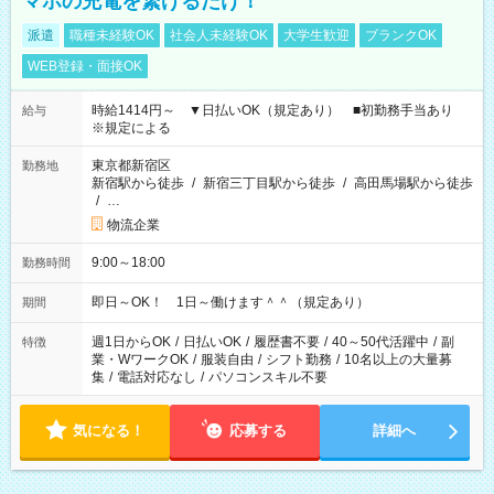
マホの充電を繋げるだけ！
派遣
職種未経験OK
社会人未経験OK
大学生歓迎
ブランクOK
WEB登録・面接OK
時給1414円～ ▼日払いOK（規定あり） ■初勤務手当あり
給与
※規定による
東京都新宿区
勤務地
新宿駅から徒歩
/
新宿三丁目駅から徒歩
/
高田馬場駅から徒歩
/
…
物流企業
9:00～18:00
勤務時間
即日～OK！ 1日～働けます＾＾（規定あり）
期間
週1日からOK
/
日払いOK
/
履歴書不要
/
40～50代活躍中
/
副
特徴
業・WワークOK
/
服装自由
/
シフト勤務
/
10名以上の大量募
集
/
電話対応なし
/
パソコンスキル不要
気になる！
応募する
詳細へ