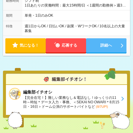
シフト制
勤務時間
1日あたりの実働時間：最大15時間/日 ＜1週間の勤務例＞週3回
勤務 勤務：月・水・金 休み：火・木・土・日 好きな時にお仕事
可能です！ ※1日あたりの最大実働時間は日勤、夜勤共に勤務し
単発・1日のみOK
期間
た時間になります。
週1日からOK / 日払いOK / 副業・WワークOK / 10名以上の大量
特徴
募集
気になる！
応募する
詳細へ
編集部イチオシ
【完全在宅！】難しい業務なし＆電話なし！ゆっくりの11
時～時短＊データ入力・事務、＜SEKAI NO OWARI＊8月15
日・16日＞ドーム公演のサポートバイトなど
(8/7UP!)