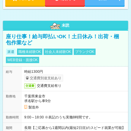
未読
座り仕事！給与即払いOK！土日休み！出荷・梱
包作業など
派遣
職種未経験OK
社会人未経験OK
ブランクOK
WEB登録・面接OK
時給1300円
給与
交通費別途支給あり
交通費支給有り
交通費
千葉県東金市
勤務地
求名駅から車9分
製造外
9:00～18:00 ※表記のうち実働8時間です。
勤務時間
長期【ご応募から1週間以内(最短2日目)のスピード就業が可能】
期間