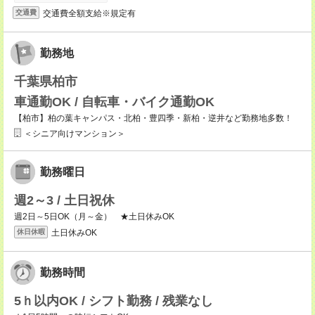
交通費全額支給※規定有
交通費
勤務地
千葉県柏市
車通勤OK / 自転車・バイク通勤OK
【柏市】柏の葉キャンパス・北柏・豊四季・新柏・逆井など勤務地多数！
＜シニア向けマンション＞
勤務曜日
週2～3 / 土日祝休
週2日～5日OK（月～金） ★土日休みOK
土日休みOK
休日休暇
勤務時間
5ｈ以内OK / シフト勤務 / 残業なし