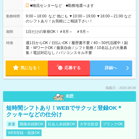
■物流センターなど ■勤務地選べます
9:00～18:00 など 他にも ▼10:00～19:00 ▼18:00～21:00 など
勤務時間
のシフトあり！お気軽にご相談下さい！
1日だけの単発OK！＃8月～ ＃9月～
期間
週1日からOK
/
日払いOK
/
履歴書不要
/
40～50代活躍中
/
副
特徴
業・WワークOK
/
服装自由
/
シフト勤務
/
10名以上の大量募
集
/
電話対応なし
/
パソコンスキル不要
気になる！
応募する
詳細へ
掲載日：2026.08.09
未読
短時間シフトあり！WEBでサクッと登録OK＊
クッキーなどの仕分け
派遣
職種未経験OK
社会人未経験OK
大学生歓迎
ブランクOK
WEB登録・面接OK