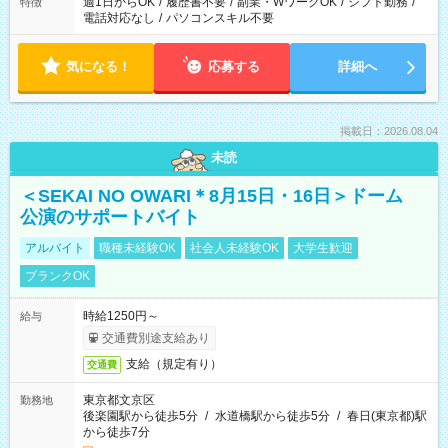
週1日からOK
/
履歴書不要
/
副業・WワークOK
/
シフト勤務
/
特徴
電話対応なし
/
パソコンスキル不要
気になる！
応募する
詳細へ
掲載日：2026.08.04
未読
＜SEKAI NO OWARI＊8月15日・16日＞ドーム
公演のサポートバイト
アルバイト
職種未経験OK
社会人未経験OK
大学生歓迎
ブランクOK
時給1250円～
給与
交通費別途支給あり
支給（規定有り）
交通費
東京都文京区
勤務地
後楽園駅から徒歩5分
/
水道橋駅から徒歩5分
/
春日(東京都)駅
から徒歩7分