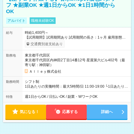
フ ★副業OK ★週1日からOK ★1日1時間から
OK
アルバイト
職種未経験OK
時給1,400円～
給与
【試用期間】試用期間あり 試用期間の長さ：1ヶ月 雇用形態、
給与は本採用時と同じです。
交通費別途支給あり
東京都千代田区
勤務地
東京都千代田区内神田2丁目14番12号 星屋第六ビル402号（最
寄り駅：神田駅）
Ａｌｌｅｙ株式会社
シフト制
勤務時間
1日あたりの実働時間：最大5時間/日 11:00-19:00 └1日あたりの
実働時間：1-5時間 └上記の時間帯内であれば、いつでも勤務可
能！ └平日・土曜日の中で、お好きな曜日でご勤務いただけま
週1日からOK / 日払いOK / 副業・WワークOK
特徴
す！ 【シフト例】 ・11:00～14:00 ・16:30～19:00 ・13:00～
18:00 などのように、自由な働き方が可能なお仕事です！
気になる！
応募する
詳細へ