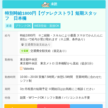
未読
特別時給1800円【ヴァレクストラ】短期スタッ
フ 日本橋
派遣
ブランクOK
WEB登録・面接OK
時給1800円 ※ご経験・スキルにより優遇 スマホでかんたんに
給与
前払いで給与が受け取れます（※上限、条件あり）
交通費別途支給あり
交通費全額支給（規定あり）
交通費
東京都中央区
勤務地
東京都中央区 東京メトロ 日本橋駅から直結（徒歩1分）
Valextra
10:00～20:00 実働7.5時間／休憩1.5時間 営業時間に合わせた
勤務時間
シフト制
3か月程度の短期予定 ※開始日はお気軽にご相談ください
期間
副業・WワークOK
/
シフト勤務
/
パソコンスキル不要
特徴