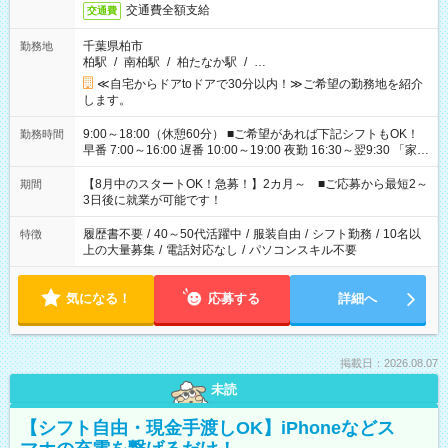
交通費全額支給
交通費
千葉県柏市
勤務地
柏駅
/
南柏駅
/
柏たなか駅
/
…
≪自宅からドアtoドアで30分以内！≫ご希望の勤務地を紹介
します。
9:00～18:00（休憩60分） ■ご希望があれば下記シフトもOK！
勤務時間
早番 7:00～16:00 遅番 10:00～19:00 夜勤 16:30～翌9:30 「家族
と休みを合わせたい」 「余裕を持って夕飯の準備がしたい」
「できれば残業はしたくない」 など、ご希望を教えてください
【8月中のスタートOK！急募！】2カ月～ ■ご応募から最短2～
期間
ね。 ※Wワーク希望の方へ 今ご覧のお仕事で希望する勤務時間
3日後に就業が可能です！
と、もう1つのお仕事の勤務時間。 合計で週40時間を超える場
合は応募できません。
履歴書不要
/
40～50代活躍中
/
服装自由
/
シフト勤務
/
10名以
特徴
上の大量募集
/
電話対応なし
/
パソコンスキル不要
気になる！
応募する
詳細へ
掲載日：2026.08.07
未読
【シフト自由・現金手渡しOK】iPhoneなどス