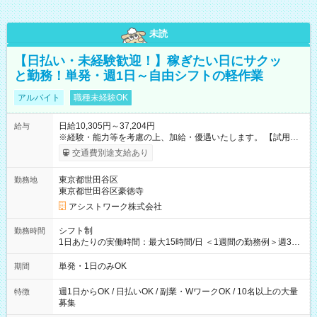
未読
【日払い・未経験歓迎！】稼ぎたい日にサクッ
と勤務！単発・週1日～自由シフトの軽作業
アルバイト
職種未経験OK
日給10,305円～37,204円
給与
※経験・能力等を考慮の上、加給・優遇いたします。 【試用期
間】試用期間なし
交通費別途支給あり
東京都世田谷区
勤務地
東京都世田谷区豪徳寺
アシストワーク株式会社
シフト制
勤務時間
1日あたりの実働時間：最大15時間/日 ＜1週間の勤務例＞週3回
勤務 勤務：月・水・金 休み：火・木・土・日 好きな時にお仕事
可能です！ ※1日あたりの最大実働時間は日勤、夜勤共に勤務し
単発・1日のみOK
期間
た時間になります。
週1日からOK / 日払いOK / 副業・WワークOK / 10名以上の大量
特徴
募集