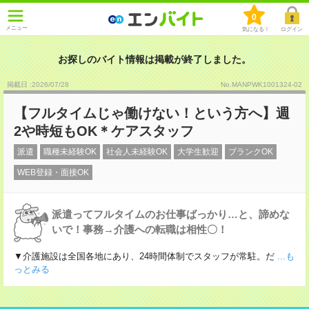
0
メニュー
気になる！
ログイン
お探しのバイト情報は掲載が終了しました。
掲載日 :2026
/
07
/
28
No.MANPWK1001324-02
【フルタイムじゃ働けない！という方へ】週
2や時短もOK＊ケアスタッフ
派遣
職種未経験OK
社会人未経験OK
大学生歓迎
ブランクOK
WEB登録・面接OK
派遣ってフルタイムのお仕事ばっかり…と、諦めな
いで！事務→介護への転職は相性〇！
▼介護施設は全国各地にあり、24時間体制でスタッフが常駐。だ
...も
っとみる