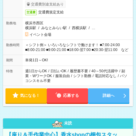
交通費別途支給あり
交通費規定支給
交通費
横浜市西区
勤務地
横浜駅
/
みなとみらい駅
/
西横浜駅
/
…
イベント会場
＜シフト例＞ いろいろなシフトで働けます！ ■7:00-24:00
勤務時間
■8:00-21:00 ■9:00-21:00 ■18:00-翌7:00 ■20:30-翌11:00 など
単発1日～OK!
期間
週1日からOK
/
日払いOK
/
履歴書不要
/
40～50代活躍中
/
副
特徴
業・WワークOK
/
服装自由
/
シフト勤務
/
電話対応なし
/
パソ
コンスキル不要
気になる！
応募する
詳細へ
未読
【座り＆手作業中心】香水shopの梱包スタッ