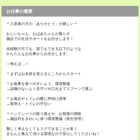
お仕事の概要
＊入居者の方の「ありがとう」が嬉しい＊
おじいちゃん、おばあちゃんが暮らす
施設での生活サポートをお任せします！
未経験の方でも、誰でもできる以下のような
かんたんなお仕事からお任せします。
＜例えば…＞
＊まずはお名前を覚えるところからスタート
＊お食事を食べやすいよう、環境整備
→誤嚥のないよう見守りや口元までスプーンで運ぶ
＊お風呂やトイレの際に声掛け誘導
→着替え・トイレの手伝い
＊ベッドシーツの取り換えや、お部屋の掃除
→施設内をきれいに保つ環境整備（衛生管理）
難しく考えなくてもスグできることが多く、
きちんと教えて頂ける環境なので安心してくださいね！