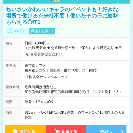
ちいさいかわいいキャラのイベントも！好きな
場所で働ける☆来社不要！働いたその日に給料
もらえる◎/T1
アルバイト
職種未経験OK
日給13,000円～
給与
＋交通費支給 ★交通費全額支給！ ┗案件により規定あり ★日払
いOK！（規定あり） ┗働いたその日に現金GET♪ お仕事後はコ
交通費別途支給あり
ンビニATMから 日払い分を引き落とせます！ 【試用期間】試
用期間なし
東京都足立区
勤務地
東京都足立区千住旭町（最寄り駅：北千住駅）
株式会社ワンベルウッズ
勤務時間は指定なし
勤務時間
変形労働時間制 想定労働時間160時間/月 【シフト例】 ・8：00
～21：00
単発・1日のみOK
期間
週1日からOK / 日払いOK / 副業・WワークOK / 10名以上の大量
特徴
募集
気になる！
応募する
詳細へ