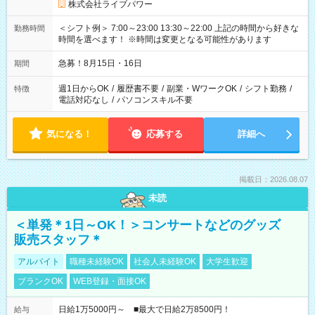
株式会社ライブパワー
＜シフト例＞ 7:00～23:00 13:30～22:00 上記の時間から好きな
勤務時間
時間を選べます！ ※時間は変更となる可能性があります
急募！8月15日・16日
期間
週1日からOK
/
履歴書不要
/
副業・WワークOK
/
シフト勤務
/
特徴
電話対応なし
/
パソコンスキル不要
気になる！
応募する
詳細へ
掲載日：2026.08.07
未読
＜単発＊1日～OK！＞コンサートなどのグッズ
販売スタッフ＊
アルバイト
職種未経験OK
社会人未経験OK
大学生歓迎
ブランクOK
WEB登録・面接OK
日給1万5000円～ ■最大で日給2万8500円！
給与