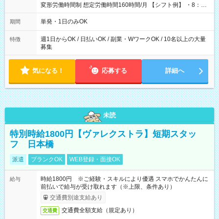
変形労働時間制 想定労働時間160時間/月 【シフト例】 ・8：00
～21：00
単発・1日のみOK
期間
週1日からOK / 日払いOK / 副業・WワークOK / 10名以上の大量
特徴
募集
気になる！
応募する
詳細へ
未読
特別時給1800円【ヴァレクストラ】短期スタッ
フ 日本橋
派遣
ブランクOK
WEB登録・面接OK
時給1800円 ※ご経験・スキルにより優遇 スマホでかんたんに
給与
前払いで給与が受け取れます（※上限、条件あり）
交通費別途支給あり
交通費全額支給（規定あり）
交通費