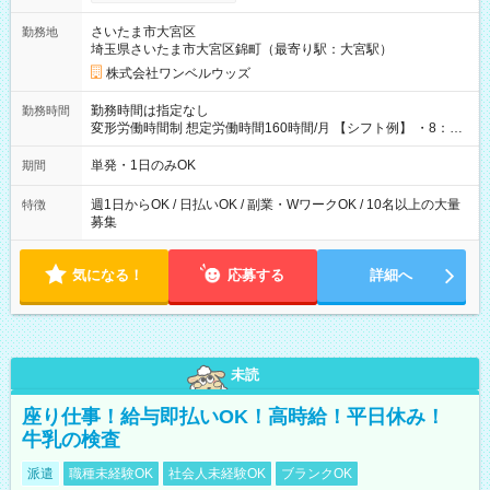
ンビニATMから 日払い分を引き落とせます！ 【試用期間】試
用期間なし
さいたま市大宮区
勤務地
埼玉県さいたま市大宮区錦町（最寄り駅：大宮駅）
株式会社ワンベルウッズ
勤務時間は指定なし
勤務時間
変形労働時間制 想定労働時間160時間/月 【シフト例】 ・8：00
～21：00
単発・1日のみOK
期間
週1日からOK / 日払いOK / 副業・WワークOK / 10名以上の大量
特徴
募集
気になる！
応募する
詳細へ
未読
座り仕事！給与即払いOK！高時給！平日休み！
牛乳の検査
派遣
職種未経験OK
社会人未経験OK
ブランクOK