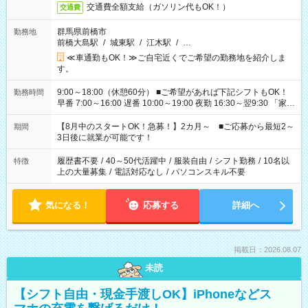
交通費全額支給（ガソリン代もOK！）
交通費
群馬県前橋市
勤務地
前橋大島駅
/
城東駅
/
江木駅
/
…
≪車通勤もOK！≫ご自宅近くでご希望の勤務地を紹介しま
す。
9:00～18:00（休憩60分） ■ご希望があれば下記シフトもOK！
勤務時間
早番 7:00～16:00 遅番 10:00～19:00 夜勤 16:30～翌9:30 「家族
と休みを合わせたい」 「余裕を持って夕飯の準備がしたい」
「できれば残業はしたくない」 など、ご希望を教えてください
【8月中のスタートOK！急募！】2カ月～ ■ご応募から最短2～
期間
ね。 ※Wワーク希望の方へ 今ご覧のお仕事で希望する勤務時間
3日後に就業が可能です！
と、もう1つのお仕事の勤務時間。 合計で週40時間を超える場
合は応募できません。
履歴書不要
/
40～50代活躍中
/
服装自由
/
シフト勤務
/
10名以
特徴
上の大量募集
/
電話対応なし
/
パソコンスキル不要
気になる！
応募する
詳細へ
掲載日：2026.08.07
未読
【シフト自由・現金手渡しOK】iPhoneなどス