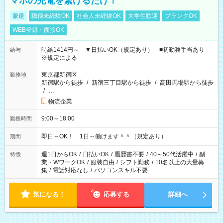
マホの充電を繋げるだけ！
派遣
職種未経験OK
社会人未経験OK
大学生歓迎
ブランクOK
WEB登録・面接OK
時給1414円～ ▼日払いOK（規定あり） ■初勤務手当あり
給与
※規定による
東京都新宿区
勤務地
新宿駅から徒歩
/
新宿三丁目駅から徒歩
/
高田馬場駅から徒歩
/
…
物流企業
9:00～18:00
勤務時間
即日～OK！ 1日～働けます＾＾（規定あり）
期間
週1日からOK
/
日払いOK
/
履歴書不要
/
40～50代活躍中
/
副
特徴
業・WワークOK
/
服装自由
/
シフト勤務
/
10名以上の大量募
集
/
電話対応なし
/
パソコンスキル不要
気になる！
応募する
詳細へ