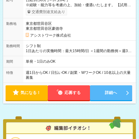
日給10,305円～37,204円
給与
※経験・能力等を考慮の上、加給・優遇いたします。 【試用期
間】試用期間なし
交通費別途支給あり
東京都世田谷区
勤務地
東京都世田谷区豪徳寺
アシストワーク株式会社
シフト制
勤務時間
1日あたりの実働時間：最大15時間/日 ＜1週間の勤務例＞週3回
勤務 勤務：月・水・金 休み：火・木・土・日 好きな時にお仕事
可能です！ ※1日あたりの最大実働時間は日勤、夜勤共に勤務し
単発・1日のみOK
期間
た時間になります。
週1日からOK / 日払いOK / 副業・WワークOK / 10名以上の大量
特徴
募集
気になる！
応募する
詳細へ