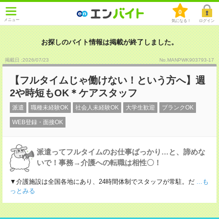
0
メニュー
気になる！
ログイン
お探しのバイト情報は掲載が終了しました。
掲載日 :2026
/
07
/
23
No.MANPWK903793-17
【フルタイムじゃ働けない！という方へ】週
2や時短もOK＊ケアスタッフ
派遣
職種未経験OK
社会人未経験OK
大学生歓迎
ブランクOK
WEB登録・面接OK
派遣ってフルタイムのお仕事ばっかり…と、諦めな
いで！事務→介護への転職は相性〇！
▼介護施設は全国各地にあり、24時間体制でスタッフが常駐。だ
...も
っとみる