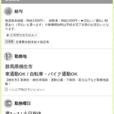
給与
無資格未経験：時給1300円～ 経験者：時給1300円～★日払い／週払い制
度あり（月払いも選べます）※稼働開始時は手続き完了次第のお支払いとな
ります。
交通費別途支給あり
交通費全額支給※規定有
交通費
勤務地
群馬県桐生市
車通勤OK / 自転車・バイク通勤OK
【桐生市】新桐生・桐生球場前・運動公園・下新田・富士山下など勤務地多
数！
＜シニア向けマンション＞
勤務曜日
週2～3 / 土日祝休