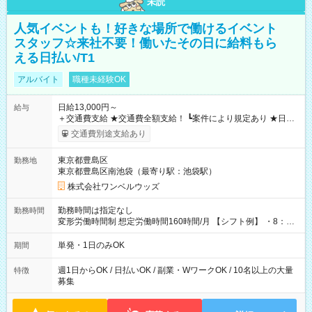
未読
人気イベントも！好きな場所で働けるイベント
スタッフ☆来社不要！働いたその日に給料もら
える日払い/T1
アルバイト
職種未経験OK
日給13,000円～
給与
＋交通費支給 ★交通費全額支給！ ┗案件により規定あり ★日払
いOK！（規定あり） ┗働いたその日に現金GET♪ お仕事後はコ
交通費別途支給あり
ンビニATMから 日払い分を引き落とせます！ 【試用期間】試
用期間なし
東京都豊島区
勤務地
東京都豊島区南池袋（最寄り駅：池袋駅）
株式会社ワンベルウッズ
勤務時間は指定なし
勤務時間
変形労働時間制 想定労働時間160時間/月 【シフト例】 ・8：00
～21：00
単発・1日のみOK
期間
週1日からOK / 日払いOK / 副業・WワークOK / 10名以上の大量
特徴
募集