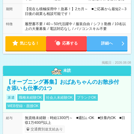
い」 「余裕を持って夕飯の準備がしたい」 「できれば残業はし
たくない」 など、ご希望を教えてくださいね。 ※Wワーク希望
【現在も積極採用中！急募！】2カ月～ ■ご応募から最短2～3
期間
の方へ 今ご覧のお仕事で希望する勤務時間と、もう1つのお仕事
日後の就業も相談可能です！
の勤務時間。 合計で週40時間を超える場合は応募できません。
履歴書不要
/
40～50代活躍中
/
服装自由
/
シフト勤務
/
10名以
特徴
上の大量募集
/
電話対応なし
/
パソコンスキル不要
気になる！
応募する
詳細へ
掲載日：2026.08.08
未読
【オープニング募集】おばあちゃんのお散歩付
き添いも仕事の1つ
派遣
職種未経験OK
社会人未経験OK
ブランクOK
WEB登録・面接OK
無資格未経験：時給1300円～ ■週払いOK ■扶養内OK ■日
給与
収1万400円以上
交通費別途支給あり