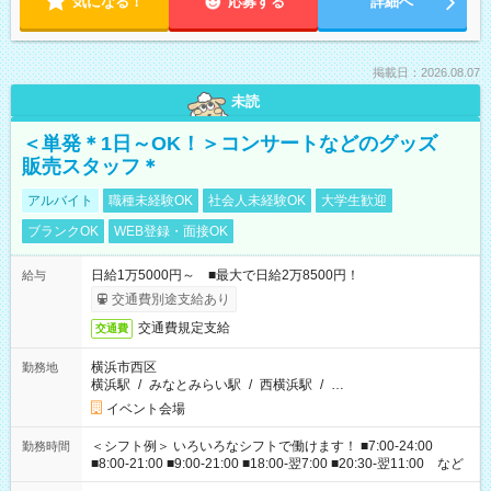
気になる！
応募する
詳細へ
掲載日：2026.08.07
未読
＜単発＊1日～OK！＞コンサートなどのグッズ
販売スタッフ＊
アルバイト
職種未経験OK
社会人未経験OK
大学生歓迎
ブランクOK
WEB登録・面接OK
日給1万5000円～ ■最大で日給2万8500円！
給与
交通費別途支給あり
交通費規定支給
交通費
横浜市西区
勤務地
横浜駅
/
みなとみらい駅
/
西横浜駅
/
…
イベント会場
＜シフト例＞ いろいろなシフトで働けます！ ■7:00-24:00
勤務時間
■8:00-21:00 ■9:00-21:00 ■18:00-翌7:00 ■20:30-翌11:00 など