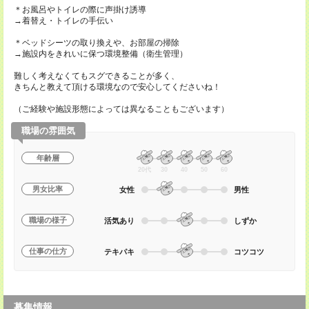
＊お風呂やトイレの際に声掛け誘導
→着替え・トイレの手伝い
＊ベッドシーツの取り換えや、お部屋の掃除
→施設内をきれいに保つ環境整備（衛生管理）
難しく考えなくてもスグできることが多く、
きちんと教えて頂ける環境なので安心してくださいね！
（ご経験や施設形態によっては異なることもございます）
職場の雰囲気
年齢層
20代
30
40
50
60
男女比率
女性
男性
職場の様子
活気あり
しずか
仕事の仕方
テキパキ
コツコツ
募集情報