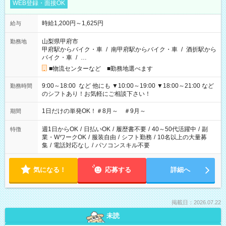
WEB登録・面接OK
時給1,200円～1,625円
給与
山梨県甲府市
勤務地
甲府駅からバイク・車
/
南甲府駅からバイク・車
/
酒折駅から
バイク・車
/
…
■物流センターなど ■勤務地選べます
9:00～18:00 など 他にも ▼10:00～19:00 ▼18:00～21:00 など
勤務時間
のシフトあり！お気軽にご相談下さい！
1日だけの単発OK！＃8月～ ＃9月～
期間
週1日からOK
/
日払いOK
/
履歴書不要
/
40～50代活躍中
/
副
特徴
業・WワークOK
/
服装自由
/
シフト勤務
/
10名以上の大量募
集
/
電話対応なし
/
パソコンスキル不要
気になる！
応募する
詳細へ
掲載日：2026.07.22
未読