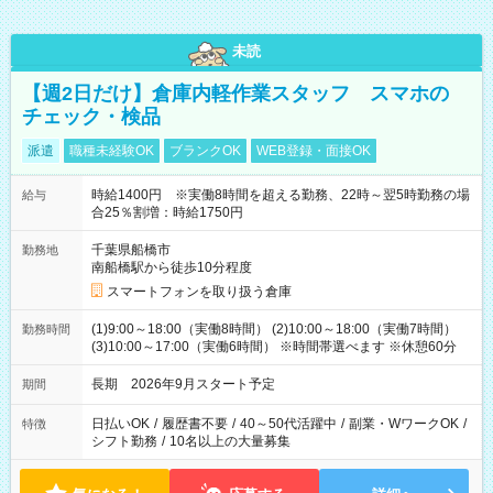
未読
【週2日だけ】倉庫内軽作業スタッフ スマホの
チェック・検品
派遣
職種未経験OK
ブランクOK
WEB登録・面接OK
時給1400円 ※実働8時間を超える勤務、22時～翌5時勤務の場
給与
合25％割増：時給1750円
千葉県船橋市
勤務地
南船橋駅から徒歩10分程度
スマートフォンを取り扱う倉庫
(1)9:00～18:00（実働8時間） (2)10:00～18:00（実働7時間）
勤務時間
(3)10:00～17:00（実働6時間） ※時間帯選べます ※休憩60分
長期 2026年9月スタート予定
期間
日払いOK
/
履歴書不要
/
40～50代活躍中
/
副業・WワークOK
/
特徴
シフト勤務
/
10名以上の大量募集