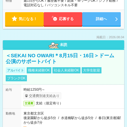
週1日からOK
/
履歴書不要
/
副業・WワークOK
/
シフト勤務
/
特徴
電話対応なし
/
パソコンスキル不要
気になる！
応募する
詳細へ
掲載日：2026.08.04
未読
＜SEKAI NO OWARI＊8月15日・16日＞ドーム
公演のサポートバイト
アルバイト
職種未経験OK
社会人未経験OK
大学生歓迎
ブランクOK
時給1250円～
給与
交通費別途支給あり
支給（規定有り）
交通費
東京都文京区
勤務地
後楽園駅から徒歩5分
/
水道橋駅から徒歩5分
/
春日(東京都)駅
から徒歩7分