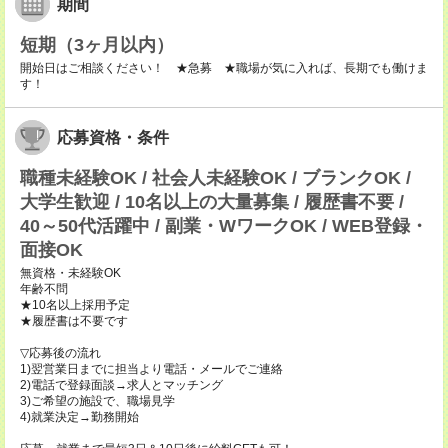
期間
短期（3ヶ月以内）
開始日はご相談ください！ ★急募 ★職場が気に入れば、長期でも働けま
す！
応募資格・条件
職種未経験OK / 社会人未経験OK / ブランクOK /
大学生歓迎 / 10名以上の大量募集 / 履歴書不要 /
40～50代活躍中 / 副業・WワークOK / WEB登録・
面接OK
無資格・未経験OK
年齢不問
★10名以上採用予定
★履歴書は不要です
▽応募後の流れ
1)翌営業日までに担当より電話・メールでご連絡
2)電話で登録面談→求人とマッチング
3)ご希望の施設で、職場見学
4)就業決定→勤務開始