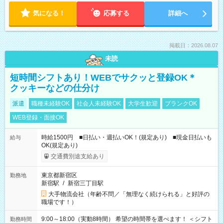
気になる！
応募する
詳細へ
掲載日：2026.08.07
未読
短時間シフトあり！WEBでサクッと登録OK＊
クッキーなどの仕分け
派遣
職種未経験OK
社会人未経験OK
大学生歓迎
ブランクOK
WEB登録・面接OK
時給1500円 ■日払い・週払いOK！(規定あり) ■現金日払いも
給与
OK(規定あり)
交通費別途支給あり
東京都新宿区
勤務地
新宿駅
/
新宿三丁目駅
大手物流会社（年齢不問／「無理なく続けられる」と好評の
職場です！）
9:00～18:00（実動8時間） 希望の時間帯を選べます！ ＜シフト
勤務時間