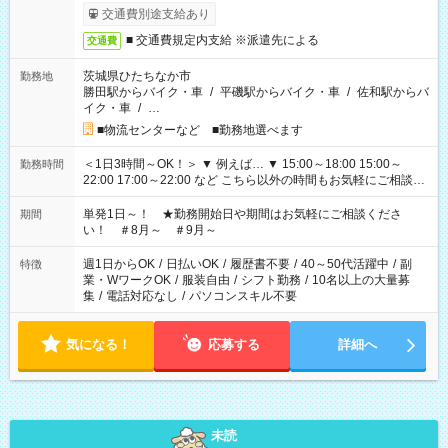
交通費別途支給あり
■ 交通費規定内支給 ※派遣先による
交通費
茨城県ひたちなか市
勤務地
勝田駅からバイク・車
/
平磯駅からバイク・車
/
佐和駅からバ
イク・車
/
…
■物流センターなど ■勤務地選べます
＜1日3時間～OK！＞ ▼ 例えば… ▼ 15:00～18:00 15:00～
勤務時間
22:00 17:00～22:00 など こちら以外の時間もお気軽にご相談く
ださい！
単発1日～！ ★勤務開始日や期間はお気軽にご相談くださ
期間
い！ ＃8月～ ＃9月～
週1日からOK
/
日払いOK
/
履歴書不要
/
40～50代活躍中
/
副
特徴
業・WワークOK
/
服装自由
/
シフト勤務
/
10名以上の大量募
集
/
電話対応なし
/
パソコンスキル不要
気になる！
応募する
詳細へ
未読