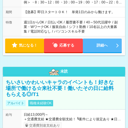
例＞ ・8：30～12：00 ・10：00～19：00 ・17：00～22：00
・13：00～22：00 ・22：00～翌6：00 など
【急募】即日スタートＯＫ！ 単発1日のみから働けます。
期間
週1日からOK
/
日払いOK
/
履歴書不要
/
40～50代活躍中
/
副
特徴
業・WワークOK
/
服装自由
/
シフト勤務
/
10名以上の大量募
集
/
電話対応なし
/
パソコンスキル不要
気になる！
応募する
詳細へ
未読
ちいさいかわいいキャラのイベントも！好きな
場所で働ける☆来社不要！働いたその日に給料
もらえる◎/T1
アルバイト
職種未経験OK
日給13,000円～
給与
＋交通費支給 ★交通費全額支給！ ┗案件により規定あり ★日払
いOK！（規定あり） ┗働いたその日に現金GET♪ お仕事後はコ
交通費別途支給あり