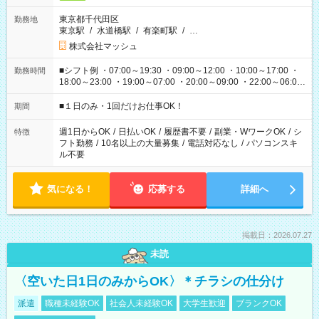
東京都千代田区
勤務地
東京駅
/
水道橋駅
/
有楽町駅
/
…
株式会社マッシュ
■シフト例 ・07:00～19:30 ・09:00～12:00 ・10:00～17:00 ・
勤務時間
18:00～23:00 ・19:00～07:00 ・20:00～09:00 ・22:00～06:00
etc ★最短で3時間で5,120円のお仕事から 15時間で2万円近く稼
げるお仕事も！ ご希望のお時間に合わせてご紹介！ ※シフトは
■１日のみ・1回だけお仕事OK！
期間
現場によって異なります。 ※勿論、休憩時間はあるのでご安心
ください！
週1日からOK
/
日払いOK
/
履歴書不要
/
副業・WワークOK
/
シ
特徴
フト勤務
/
10名以上の大量募集
/
電話対応なし
/
パソコンスキ
ル不要
気になる！
応募する
詳細へ
掲載日：2026.07.27
未読
〈空いた日1日のみからOK〉＊チラシの仕分け
派遣
職種未経験OK
社会人未経験OK
大学生歓迎
ブランクOK