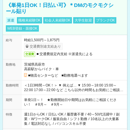
《単発1日OK！日払い可》＊DMのモクモクシ
ール貼り
派遣
職種未経験OK
社会人未経験OK
大学生歓迎
ブランクOK
WEB登録・面接OK
時給1,500円～1,875円
給与
交通費別途支給あり
■ 交通費規定内支給 ※派遣先による
交通費
茨城県高萩市
勤務地
高萩駅からバイク・車
■物流センターなど ■勤務地選べます
＜1日3時間～OK！＞ ▼ 例えば… ▼ 15:00～18:00 15:00～
勤務時間
22:00 17:00～22:00 など こちら以外の時間もお気軽にご相談く
ださい！
単発1日～！ ★勤務開始日や期間はお気軽にご相談くださ
期間
い！ ＃8月～ ＃9月～
週1日からOK
/
日払いOK
/
履歴書不要
/
40～50代活躍中
/
副
特徴
業・WワークOK
/
服装自由
/
シフト勤務
/
10名以上の大量募
集
/
電話対応なし
/
パソコンスキル不要