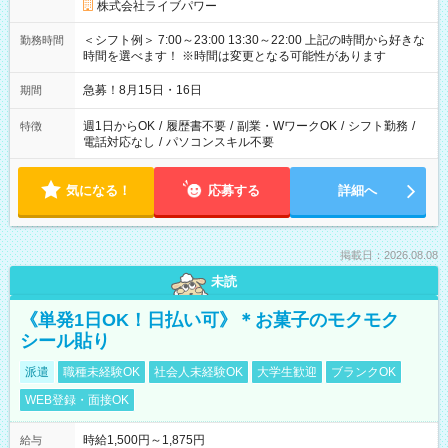
株式会社ライブパワー
＜シフト例＞ 7:00～23:00 13:30～22:00 上記の時間から好きな
勤務時間
時間を選べます！ ※時間は変更となる可能性があります
急募！8月15日・16日
期間
週1日からOK
/
履歴書不要
/
副業・WワークOK
/
シフト勤務
/
特徴
電話対応なし
/
パソコンスキル不要
気になる！
応募する
詳細へ
掲載日：2026.08.08
未読
《単発1日OK！日払い可》＊お菓子のモクモク
シール貼り
派遣
職種未経験OK
社会人未経験OK
大学生歓迎
ブランクOK
WEB登録・面接OK
時給1,500円～1,875円
給与