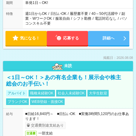
単発1日～OK!
期間
週1日からOK
/
日払いOK
/
履歴書不要
/
40～50代活躍中
/
副
特徴
業・WワークOK
/
服装自由
/
シフト勤務
/
電話対応なし
/
パソ
コンスキル不要
気になる！
応募する
詳細へ
掲載日：2026.08.08
未読
＜1日～OK！＞あの有名企業も！展示会や株主
総会のお手伝い！
アルバイト
職種未経験OK
社会人未経験OK
大学生歓迎
ブランクOK
WEB登録・面接OK
■日給16,840円～ ■日払いOK ■実働3時間5,120円のお仕事あ
給与
ります！
交通費別途支給あり
一部支給
交通費