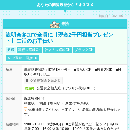
あなたの閲覧履歴からのオススメ
掲載日：2026.08.03
未読
説明会参加で全員に【現金2千円相当プレゼン
ト】生活のお手伝い
派遣
職種未経験OK
社会人未経験OK
ブランクOK
WEB登録・面接OK
無資格未経験：時給1300円～ ■週払いOK ■扶養内OK ■日
給与
収1万400円以上
交通費別途支給あり
交通費全額支給（ガソリン代もOK！）
交通費
群馬県桐生市
勤務地
桐生駅
/
桐生球場前駅
/
新里(群馬県)駅
/
…
≪車通勤もOK！≫ご自宅近くでご希望の勤務地を紹介しま
す。
9:00～18:00（休憩60分） ■ご希望があれば下記シフトもOK！
勤務時間
早番 7:00～16:00 遅番 10:00～19:00 「家族と休みを合わせた