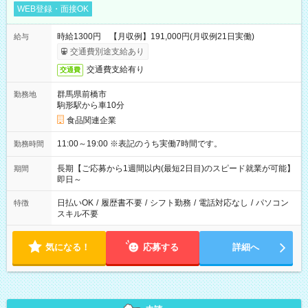
WEB登録・面接OK
時給1300円 【月収例】191,000円(月収例21日実働)
給与
交通費別途支給あり
交通費支給有り
交通費
群馬県前橋市
勤務地
駒形駅から車10分
食品関連企業
11:00～19:00 ※表記のうち実働7時間です。
勤務時間
長期【ご応募から1週間以内(最短2日目)のスピード就業が可能】
期間
即日～
日払いOK
/
履歴書不要
/
シフト勤務
/
電話対応なし
/
パソコン
特徴
スキル不要
気になる！
応募する
詳細へ