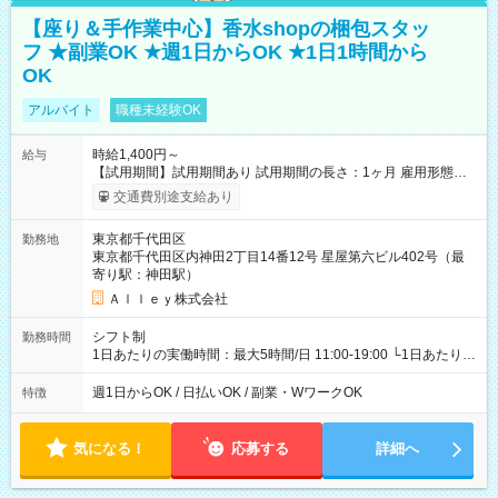
【座り＆手作業中心】香水shopの梱包スタッ
フ ★副業OK ★週1日からOK ★1日1時間から
OK
アルバイト
職種未経験OK
時給1,400円～
給与
【試用期間】試用期間あり 試用期間の長さ：1ヶ月 雇用形態、
給与は本採用時と同じです。
交通費別途支給あり
東京都千代田区
勤務地
東京都千代田区内神田2丁目14番12号 星屋第六ビル402号（最
寄り駅：神田駅）
Ａｌｌｅｙ株式会社
シフト制
勤務時間
1日あたりの実働時間：最大5時間/日 11:00-19:00 └1日あたりの
実働時間：1-5時間 └上記の時間帯内であれば、いつでも勤務可
能！ └平日・土曜日の中で、お好きな曜日でご勤務いただけま
週1日からOK / 日払いOK / 副業・WワークOK
特徴
す！ 【シフト例】 ・11:00～14:00 ・16:30～19:00 ・13:00～
18:00 などのように、自由な働き方が可能なお仕事です！
気になる！
応募する
詳細へ