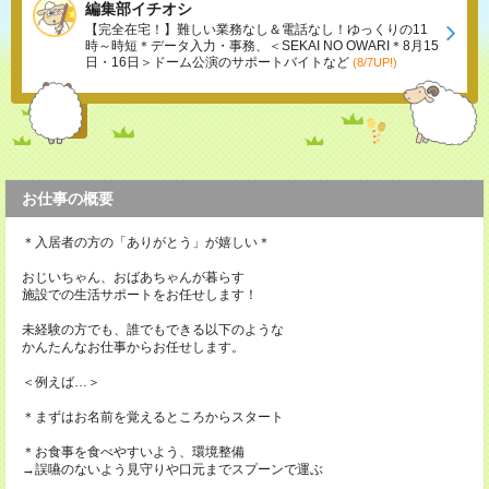
編集部イチオシ
【完全在宅！】難しい業務なし＆電話なし！ゆっくりの11
時～時短＊データ入力・事務、＜SEKAI NO OWARI＊8月15
日・16日＞ドーム公演のサポートバイトなど
(8/7UP!)
お仕事の概要
＊入居者の方の「ありがとう」が嬉しい＊
おじいちゃん、おばあちゃんが暮らす
施設での生活サポートをお任せします！
未経験の方でも、誰でもできる以下のような
かんたんなお仕事からお任せします。
＜例えば…＞
＊まずはお名前を覚えるところからスタート
＊お食事を食べやすいよう、環境整備
→誤嚥のないよう見守りや口元までスプーンで運ぶ