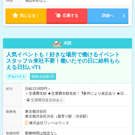
電話対応なし
特徴
気になる！
応募する
詳細へ
未読
人気イベントも！好きな場所で働けるイベント
スタッフ☆来社不要！働いたその日に給料もら
える日払い/T1
アルバイト
職種未経験OK
日給13,000円～
給与
＋交通費支給 ★交通費全額支給！ ┗案件により規定あり ★日払
いOK！（規定あり） ┗働いたその日に現金GET♪ お仕事後はコ
交通費別途支給あり
ンビニATMから 日払い分を引き落とせます！ 【試用期間】試
用期間なし
東京都渋谷区
勤務地
東京都渋谷区渋谷（最寄り駅：渋谷駅）
株式会社ワンベルウッズ
勤務時間は指定なし
勤務時間