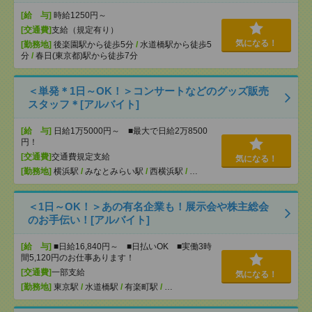
[給 与]
時給1250円～
[交通費]
支給（規定有り）
気になる！
[勤務地]
後楽園駅から徒歩5分
/
水道橋駅から徒歩5
分
/
春日(東京都)駅から徒歩7分
＜単発＊1日～OK！＞コンサートなどのグッズ販売
スタッフ＊[アルバイト]
[給 与]
日給1万5000円～ ■最大で日給2万8500
円！
[交通費]
交通費規定支給
気になる！
[勤務地]
横浜駅
/
みなとみらい駅
/
西横浜駅
/
…
＜1日～OK！＞あの有名企業も！展示会や株主総会
のお手伝い！[アルバイト]
[給 与]
■日給16,840円～ ■日払いOK ■実働3時
間5,120円のお仕事あります！
[交通費]
一部支給
気になる！
[勤務地]
東京駅
/
水道橋駅
/
有楽町駅
/
…