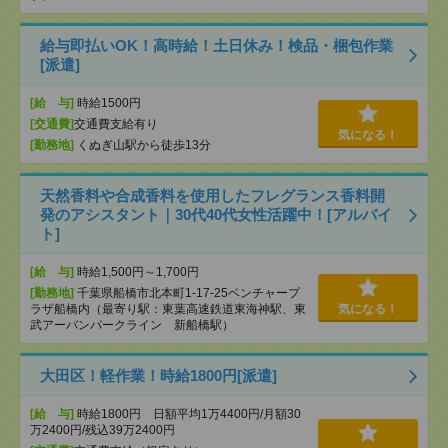
給与即払いOK！高時給！土日休み！検品・梱包作業
[派遣]
[給 与]
時給1500円
[交通費]
交通費支給有り
気になる！
[勤務地]
くぬぎ山駅から徒歩13分
天然香料や合成香料を使用したフレグランス香料開
発のアシスタント｜30代40代女性活躍中！[アルバイ
ト]
[給 与]
時給1,500円～1,700円
[勤務地]
千葉県船橋市北本町1-17-25ベンチャープ
ラザ船橋内（最寄り駅：東葉高速鉄道東海神駅、東
気になる！
武アーバンパークライン 新船橋駅）
大田区！軽作業！時給1800円[派遣]
[給 与]
時給1800円 日額平均1万4400円/月額30
万2400円/残込39万2400円