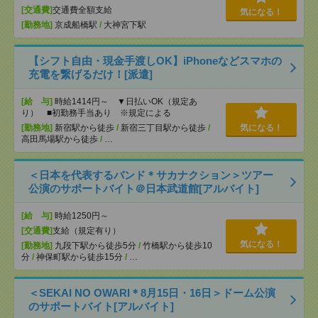
[交通費]
交通費全額支給
気になる！
[勤務地]
京成船橋駅
/
大神宮下駅
【シフト自由・現金手渡しOK】iPhoneなどスマホの
充電を繋げるだけ！[派遣]
[給 与]
時給1414円～ ▼日払いOK（規定あ
り） ■初勤務手当あり ※規定による
[勤務地]
新宿駅から徒歩
/
新宿三丁目駅から徒歩
/
気になる！
高田馬場駅から徒歩
/
…
＜日本を代表するバンド＊サカナクション＞ツアー
公演のサポートバイト＠日本武道館[アルバイト]
[給 与]
時給1250円～
[交通費]
支給（規定有り）
気になる！
[勤務地]
九段下駅から徒歩5分
/
竹橋駅から徒歩10
分
/
神保町駅から徒歩15分
/
…
＜SEKAI NO OWARI＊8月15日・16日＞ドーム公演
のサポートバイト[アルバイト]