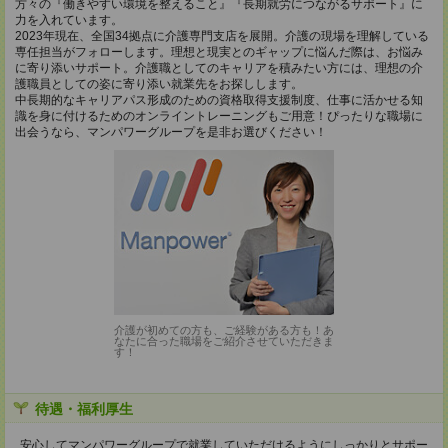
方々の『働きやすい環境を整えること』『長期就労につながるサポート』に
力を入れています。
2023年現在、全国34拠点に介護専門支店を展開。介護の現場を理解している
専任担当がフォローします。理想と現実とのギャップに悩んだ際は、お悩み
に寄り添いサポート。介護職としてのキャリアを積みたい方には、理想の介
護職員としての姿に寄り添い就業先をお探しします。
中長期的なキャリアパス形成のための資格取得支援制度、仕事に活かせる知
識を身に付けるためのオンライントレーニングもご用意！ぴったりな職場に
出会うなら、マンパワーグループを是非お選びください！
介護が初めての方も、ご経験がある方も！あ
なたに合った職場をご紹介させていただきま
す！
待遇・福利厚生
安心してマンパワーグループで就業していただけるようにしっかりとサポー