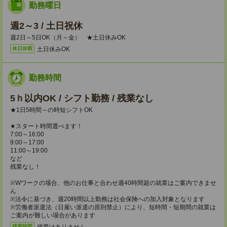
勤務曜日
週2～3 / 土日祝休
週2日～5日OK（月～金） ★土日休みOK
土日休みOK
休日休暇
勤務時間
5ｈ以内OK / シフト勤務 / 残業なし
★1日5時間～の時短シフトOK
★スタート時間選べます！
7:00～16:00
9:00～17:00
11:00～19:00
など
残業なし！
※Wワークの場合、他のお仕事と合わせ週40時間超の就業はご案内できませ
ん
※法令に基づき、週20時間以上勤務は社会保険への加入対象となります
※労働者派遣法（日雇い派遣の原則禁止）により、短時間・短期間の就業は
ご案内が難しい場合があります
残業はありません。
残業時間