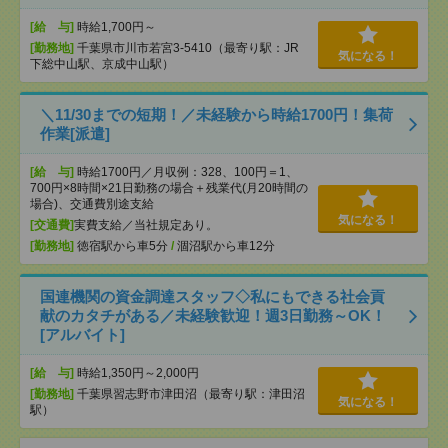
[給 与]
時給1,700円～
[勤務地]
千葉県市川市若宮3-5410（最寄り駅：JR
気になる！
下総中山駅、京成中山駅）
＼11/30までの短期！／未経験から時給1700円！集荷
作業[派遣]
[給 与]
時給1700円／月収例：328、100円＝1、
700円×8時間×21日勤務の場合＋残業代(月20時間の
場合)、交通費別途支給
気になる！
[交通費]
実費支給／当社規定あり。
[勤務地]
徳宿駅から車5分
/
涸沼駅から車12分
国連機関の資金調達スタッフ◇私にもできる社会貢
献のカタチがある／未経験歓迎！週3日勤務～OK！
[アルバイト]
[給 与]
時給1,350円～2,000円
[勤務地]
千葉県習志野市津田沼（最寄り駅：津田沼
気になる！
駅）