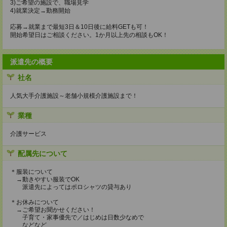
3)ご希望の施設で、職場見学
4)就業決定→勤務開始
応募→就業まで最短3日＆10日後に給料GETも可！
開始希望日はご相談ください。1か月以上先の相談もOK！
派遣先の概要
社名
人気大手介護施設～老舗小規模介護施設まで！
業種
介護サービス
配属先について
＊服装について
→動きやすい服装でOK
派遣先によってはポロシャツの貸与あり
＊お休みについて
→ご希望お聞かせください！
子育て・家事優先で／はじめは日数少なめで
などなど