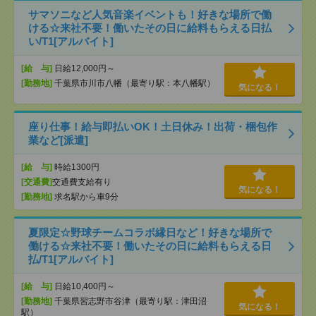
サマソニなど人気音楽イベントも！好きな場所で働
ける☆来社不要！働いたその日に給料もらえる日払
い/T1[アルバイト]
[給 与]
日給12,000円～
[勤務地]
千葉県市川市八幡（最寄り駅：本八幡駅）
気になる！
座り仕事！給与即払いOK！土日休み！出荷・梱包作
業など[派遣]
[給 与]
時給1300円
[交通費]
交通費支給有り
気になる！
[勤務地]
求名駅から車9分
夏限定☆野球チームコラボ縁日など！好きな場所で
働ける☆来社不要！働いたその日に給料もらえる日
払/T1[アルバイト]
[給 与]
日給10,400円～
[勤務地]
千葉県習志野市谷津（最寄り駅：津田沼
気になる！
駅）