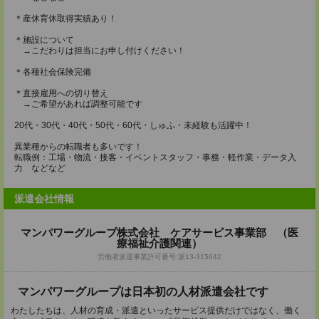
＊産休育休取得実績あり！
＊施設について
→こだわりは担当にお申し付けください！
＊各種社会保険完備
＊直接雇用への切り替え
→ご希望があれば調整可能です
20代・30代・40代・50代・60代・しゅふ・未経験も活躍中！
異業種からの転職者も多いです！
転職例：工場・物流・接客・イベントスタッフ・事務・軽作業・データ入
力 などなど
派遣会社情報
マンパワーグループ株式会社 ケアサービス事業部 （医
療福祉介護関連）
労働者派遣事業許可番号:派13-315642
マンパワーグループは日本初の人材派遣会社です
わたしたちは、人材の育成・派遣といったサービス提供だけではなく、働く