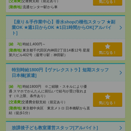
[交通費]
交通費支給（規定あり）
気になる！
[勤務地]
流通センター駅から車
【座り＆手作業中心】香水shopの梱包スタッフ ★副
業OK ★週1日からOK ★1日1時間からOK[アルバイ
ト]
[給 与]
時給1,400円～
[勤務地]
東京都千代田区内神田2丁目14番12号 星屋
気になる！
第六ビル402号（最寄り駅：神田駅）
特別時給1800円【ヴァレクストラ】短期スタッフ
日本橋[派遣]
[給 与]
時給1800円 ※ご経験・スキルにより優
遇 スマホでかんたんに前払いで給与が受け取れま
す（※上限、条件あり）
[交通費]
交通費全額支給（規定あり）
気になる！
[勤務地]
東京都中央区 東京メトロ 日本橋駅から直
結（徒歩1分）
放課後子ども教室運営スタッフ[アルバイト]