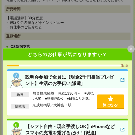
電話での登録の際に、マイページ作成をいただいた旨をお伝えください。
所要時間
【電話登録】30分程度
・経験やご希望などをインタビュー
・お仕事のご紹介など
登録場所
CS新宿支店
×
〒163-1517
どちらのお仕事が気になりますか？
東京都新宿区西新宿 1-6-1 新宿エルタワー 17F
TEL：0120-659-458
1
/10
MAIL：
CS_SHINJUKU@manpowergroup.jp
担当：採用担当
説明会参加で全員に【現金2千円相当プレゼ
CS立川支店
ント】生活のお手伝い[派遣]
〒190-0012
東京都立川市曙町2-34-7 ファーレイーストビル 8F
無資格未経験：時給1330円～ ■週払
給与
TEL：0120-659-460
いOK ■扶養内OK ■日収1万640円
MAIL：
CS_TACHIKAWA@manpowergroup.jp
以上
担当：採用担当
京成船橋駅 / 大神宮下駅
気になる!
勤務地
CS横浜支店
〒220-8136
神奈川県横浜市西区みなとみらい 2-2-1 横浜ランドマークタワー36F
【シフト自由・現金手渡しOK】iPhoneなど
TEL：0120-659-459
スマホの充電を繋げるだけ！[派遣]
MAIL：
CS_YOKOHAMA@manpowergroup.jp