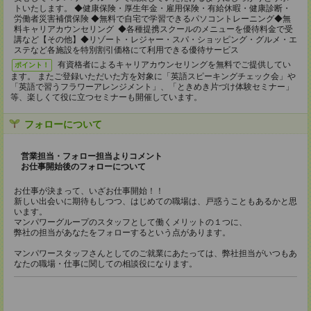
トいたします。 ◆健康保険・厚生年金・雇用保険・有給休暇・健康診断・
労働者災害補償保険 ◆無料で自宅で学習できるパソコントレーニング◆無
料キャリアカウンセリング ◆各種提携スクールのメニューを優待料金で受
講など【その他】◆リゾート・レジャー・スパ・ショッピング・グルメ・エ
ステなど各施設を特別割引価格にて利用できる優待サービス
有資格者によるキャリアカウンセリングを無料でご提供してい
ポイント！
ます。 またご登録いただいた方を対象に「英語スピーキングチェック会」や
「英語で習うフラワーアレンジメント」、「ときめき片づけ体験セミナー」
等、楽しくて役に立つセミナーも開催しています。
フォローについて
営業担当・フォロー担当よりコメント
お仕事開始後のフォローについて
お仕事が決まって、いざお仕事開始！！
新しい出会いに期待もしつつ、はじめての職場は、戸惑うこともあるかと思
います。
マンパワーグループのスタッフとして働くメリットの１つに、
弊社の担当があなたをフォローするという点があります。
マンパワースタッフさんとしてのご就業にあたっては、弊社担当がいつもあ
なたの職場・仕事に関しての相談役になります。