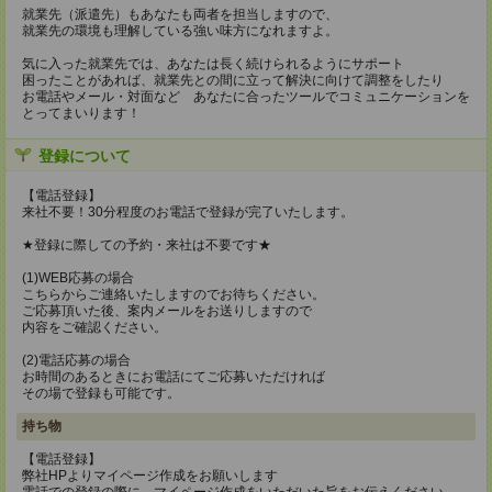
就業先（派遣先）もあなたも両者を担当しますので、
就業先の環境も理解している強い味方になれますよ。
気に入った就業先では、あなたは長く続けられるようにサポート
困ったことがあれば、就業先との間に立って解決に向けて調整をしたり
お電話やメール・対面など あなたに合ったツールでコミュニケーションを
とってまいります！
登録について
【電話登録】
来社不要！30分程度のお電話で登録が完了いたします。
★登録に際しての予約・来社は不要です★
(1)WEB応募の場合
こちらからご連絡いたしますのでお待ちください。
ご応募頂いた後、案内メールをお送りしますので
内容をご確認ください。
(2)電話応募の場合
お時間のあるときにお電話にてご応募いただければ
その場で登録も可能です。
持ち物
【電話登録】
弊社HPよりマイページ作成をお願いします