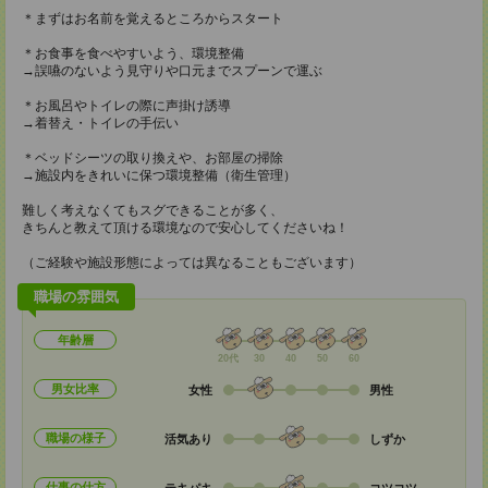
＊まずはお名前を覚えるところからスタート
＊お食事を食べやすいよう、環境整備
→誤嚥のないよう見守りや口元までスプーンで運ぶ
＊お風呂やトイレの際に声掛け誘導
→着替え・トイレの手伝い
＊ベッドシーツの取り換えや、お部屋の掃除
→施設内をきれいに保つ環境整備（衛生管理）
難しく考えなくてもスグできることが多く、
きちんと教えて頂ける環境なので安心してくださいね！
（ご経験や施設形態によっては異なることもございます）
職場の雰囲気
年齢層
20代
30
40
50
60
男女比率
女性
男性
職場の様子
活気あり
しずか
仕事の仕方
テキパキ
コツコツ