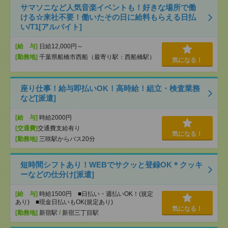
サマソニなど人気音楽イベントも！好きな場所で働
ける☆来社不要！働いたその日に給料もらえる日払
い/T1[アルバイト]
[給 与]
日給12,000円～
[勤務地]
千葉県船橋市西船（最寄り駅：西船橋駅）
気になる！
座り仕事！給与即払いOK！高時給！組立・検査業務
など[派遣]
[給 与]
時給2000円
[交通費]
交通費支給有り
気になる！
[勤務地]
三咲駅からバス20分
短時間シフトあり！WEBでサクッと登録OK＊クッキ
ーなどの仕分け[派遣]
[給 与]
時給1500円 ■日払い・週払いOK！(規定
あり) ■現金日払いもOK(規定あり)
気になる！
[勤務地]
新宿駅
/
新宿三丁目駅