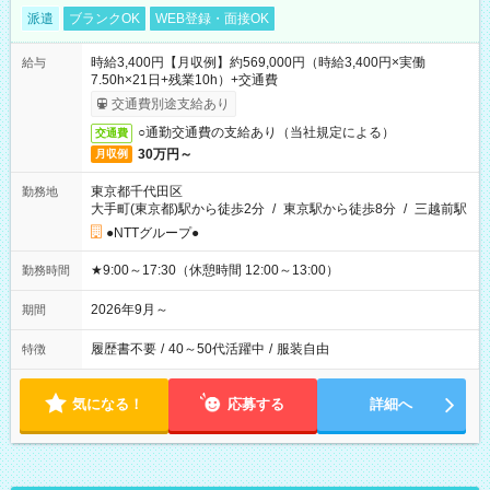
派遣
ブランクOK
WEB登録・面接OK
時給3,400円【月収例】約569,000円（時給3,400円×実働
給与
7.50h×21日+残業10h）+交通費
交通費別途支給あり
○通勤交通費の支給あり（当社規定による）
交通費
30万円～
月収例
東京都千代田区
勤務地
大手町(東京都)駅から徒歩2分
/
東京駅から徒歩8分
/
三越前駅
●NTTグループ●
★9:00～17:30（休憩時間 12:00～13:00）
勤務時間
2026年9月～
期間
履歴書不要
/
40～50代活躍中
/
服装自由
特徴
気になる！
応募する
詳細へ