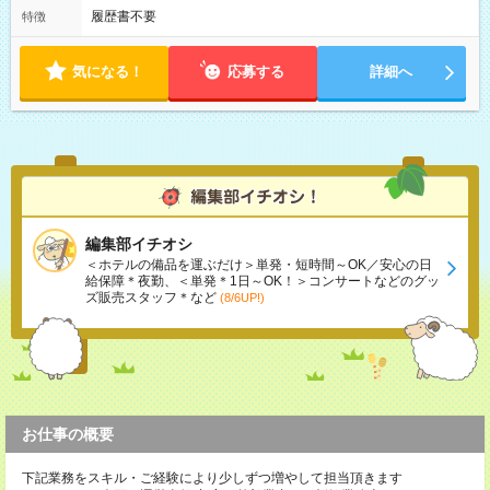
履歴書不要
特徴
気になる！
応募する
詳細へ
編集部イチオシ
＜ホテルの備品を運ぶだけ＞単発・短時間～OK／安心の日
給保障＊夜勤、＜単発＊1日～OK！＞コンサートなどのグッ
ズ販売スタッフ＊など
(8/6UP!)
お仕事の概要
下記業務をスキル・ご経験により少しずつ増やして担当頂きます