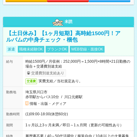
未読
【土日休み】【1ヶ月短期】高時給1500円！ア
ルバムの中身チェック・梱包
派遣
職種未経験OK
ブランクOK
WEB登録・面接OK
時給1500円／月収例：252,000円＝1,500円×8時間×21日勤務の
給与
場合＋交通費別途支給
交通費別途支給あり
実費支給／当社規定あり。
交通費
埼玉県川口市
勤務地
赤羽駅からバス10分
/
川口元郷駅
情報・出版・メディア
(1)09:00-18:00(休憩60分)
勤務時間
1ヶ月以上3ヶ月未満／即日～1ヵ月間（更新の可能性あり）
期間
履歴書不要
/
40～50代活躍中
/
服装自由
/
10名以上の大量募集
特徴