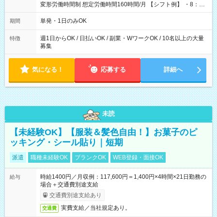
変形労働時間制 想定労働時間160時間/月 【シフト例】 ・8：00
～21：00
単発・1日のみOK
期間
週1日からOK / 日払いOK / 副業・WワークOK / 10名以上の大量
特徴
募集
気になる！
応募する
詳細へ
未読
【未経験OK】【服装＆髪色自由！】お菓子のピ
ッキング・シール貼り｜短期
派遣
職種未経験OK
ブランクOK
WEB登録・面接OK
時給1400円／月収例：117,600円＝1,400円×4時間×21日勤務の
給与
場合＋交通費別途支給
交通費別途支給あり
実費支給／当社規定あり。
交通費