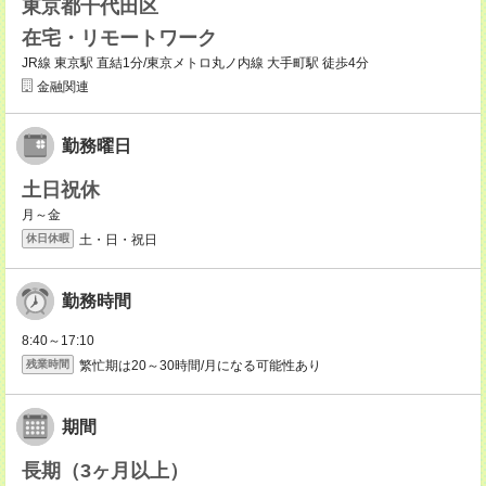
東京都千代田区
在宅・リモートワーク
JR線 東京駅 直結1分/東京メトロ丸ノ内線 大手町駅 徒歩4分
金融関連
勤務曜日
土日祝休
月～金
土・日・祝日
休日休暇
勤務時間
8:40～17:10
繁忙期は20～30時間/月になる可能性あり
残業時間
期間
長期（3ヶ月以上）