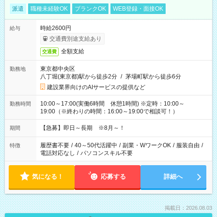
派遣
職種未経験OK
ブランクOK
WEB登録・面接OK
時給2600円
給与
交通費別途支給あり
全額支給
交通費
東京都中央区
勤務地
八丁堀(東京都)駅から徒歩2分
/
茅場町駅から徒歩6分
建設業界向けのAIサービスの提供など
10:00～17:00(実働6時間 休憩1時間) ※定時：10:00～
勤務時間
19:00（※終わりの時間：16:00～19:00で相談可！）
【急募】即日～長期 ※8月～！
期間
履歴書不要
/
40～50代活躍中
/
副業・WワークOK
/
服装自由
/
特徴
電話対応なし
/
パソコンスキル不要
気になる！
応募する
詳細へ
掲載日：2026.08.03