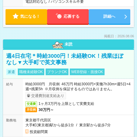
電話対応なし
/
パソコンスキル不要
気になる！
応募する
詳細へ
掲載日：2026.08.06
未読
週4日在宅＊時給3000円！未経験OK！残業ほぼ
なし▼大手町で英文事務
派遣
職種未経験OK
ブランクOK
WEB登録・面接OK
時給3000円 月収例 46万円 時給3000円×実働7h30m×週5日×4
給与
週+残業5h ※月収例を保証するものではありません。
交通費別途支給あり
1ヶ月3万円を上限として実費支給
交通費
30万円～
月収例
東京都千代田区
勤務地
大手町(東京都)駅から徒歩1分
/
東京駅から徒歩7分
投資顧問業