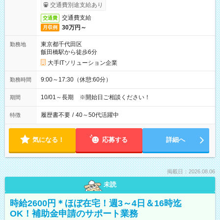
交通費別途支給あり
交通費支給
交通費
30万円～
月収例
東京都千代田区
勤務地
飯田橋駅から徒歩6分
大手ITソリューション企業
9:00～17:30（休憩:60分）
勤務時間
10/01～長期 ※開始日ご相談ください！
期間
履歴書不要
/
40～50代活躍中
特徴
気になる！
応募する
詳細へ
掲載日：2026.08.06
未読
時給2600円＊ほぼ在宅！週3～4日＆16時迄
OK！補助金申請のサポート業務