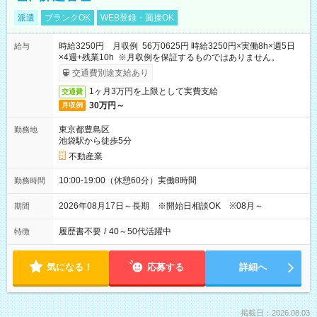
派遣
ブランクOK
WEB登録・面接OK
時給3250円 月収例 56万0625円 時給3250円×実働8h×週5日
給与
×4週+残業10h ※月収例を保証するものではありません。
交通費別途支給あり
1ヶ月3万円を上限として実費支給
交通費
30万円～
月収例
東京都豊島区
勤務地
池袋駅から徒歩5分
不動産業
10:00-19:00（休憩60分）実働8時間
勤務時間
2026年08月17日～長期 ※開始日相談OK ※08月～
期間
履歴書不要
/
40～50代活躍中
特徴
気になる！
応募する
詳細へ
掲載日：2026.08.03