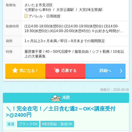
さいたま市見沼区
勤務地
七里駅から車6分
/
大宮公園駅
/
大宮(埼玉県)駅
アパレル・日用雑貨
(1)14:00-18:00(休憩0分) (2)14:00-19:00(休憩0分) (3)14:00-
勤務時間
19:30(休憩0分) (4)14:00-20:00(休憩45分) ※お好きな時間が選べ
ます
1ヶ月以上3ヶ月未満／即日～8月末までの期間限定
期間
履歴書不要
/
40～50代活躍中
/
服装自由
/
シフト勤務
/
10名以
特徴
上の大量募集
気になる！
応募する
詳細へ
掲載日：2026.08.06
未読
＼！完全在宅！／土日含む週2～OK<講座受付
>@2400円
派遣
ブランクOK
WEB登録・面接OK