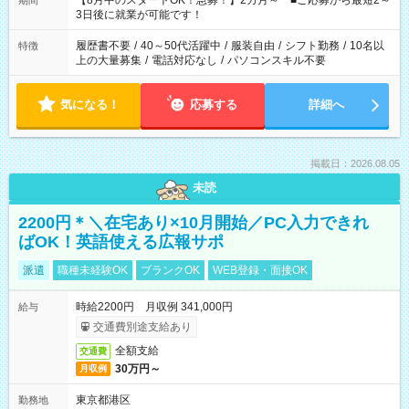
【8月中のスタートOK！急募！】2カ月～ ■ご応募から最短2～
期間
ね。 ※Wワーク希望の方へ 今ご覧のお仕事で希望する勤務時間
3日後に就業が可能です！
と、もう1つのお仕事の勤務時間。 合計で週40時間を超える場
合は応募できません。
履歴書不要
/
40～50代活躍中
/
服装自由
/
シフト勤務
/
10名以
特徴
上の大量募集
/
電話対応なし
/
パソコンスキル不要
気になる！
応募する
詳細へ
掲載日：2026.08.05
未読
2200円＊＼在宅あり×10月開始／PC入力できれ
ばOK！英語使える広報サポ
派遣
職種未経験OK
ブランクOK
WEB登録・面接OK
時給2200円 月収例 341,000円
給与
交通費別途支給あり
全額支給
交通費
30万円～
月収例
東京都港区
勤務地