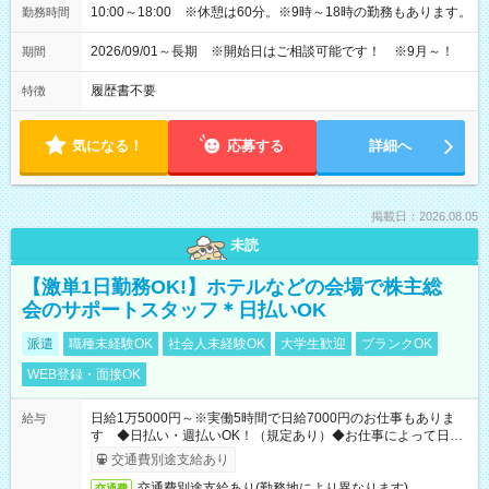
10:00～18:00 ※休憩は60分。※9時～18時の勤務もあります。
勤務時間
2026/09/01～長期 ※開始日はご相談可能です！ ※9月～！
期間
履歴書不要
特徴
気になる！
応募する
詳細へ
掲載日：2026.08.05
未読
【激単1日勤務OK!】ホテルなどの会場で株主総
会のサポートスタッフ＊日払いOK
派遣
職種未経験OK
社会人未経験OK
大学生歓迎
ブランクOK
WEB登録・面接OK
日給1万5000円～※実働5時間で日給7000円のお仕事もありま
給与
す ◆日払い・週払いOK！（規定あり）◆お仕事によって日給
も異なります
交通費別途支給あり
交通費別途支給あり(勤務地により異なります)
交通費