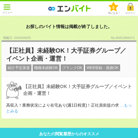
0
メニュー
気になる！
ログイン
お探しのバイト情報は掲載が終了しました。
掲載日 :2026
/
06
/
05
No.MJS1686471
【正社員】未経験OK！大手証券グループ／
イベント企画・運営！
紹介予定派遣
職種未経験OK
ブランクOK
WEB登録・面接OK
【正社員】未経験OK！大手証券グループ／イベント
企画・運営！
高収入！業務状況により在宅あり(週1日程度)！正社員前提の求
...もっ
とみる
あなたの閲覧履歴からのオススメ