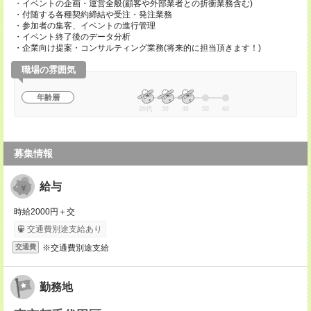
・イベントの企画・運営全般(顧客や外部業者との折衝業務含む)
・付随する各種契約締結や受注・発注業務
・参加者の集客、イベントの進行管理
・イベント終了後のデータ分析
・企業向け提案・コンサルティング業務(将来的に担当頂きます！)
職場の雰囲気
年齢層
20代
30
40
50
60
募集情報
給与
時給2000円＋交
交通費別途支給あり
※交通費別途支給
交通費
勤務地