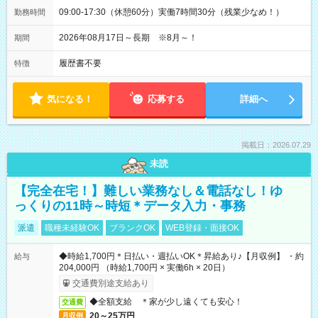
09:00-17:30（休憩60分）実働7時間30分（残業少なめ！）
勤務時間
2026年08月17日～長期 ※8月～！
期間
履歴書不要
特徴
気になる！
応募する
詳細へ
掲載日：2026.07.29
未読
【完全在宅！】難しい業務なし＆電話なし！ゆ
っくりの11時～時短＊データ入力・事務
派遣
職種未経験OK
ブランクOK
WEB登録・面接OK
◆時給1,700円＊日払い・週払いOK＊昇給あり♪【月収例】 ・約
給与
204,000円 （時給1,700円 × 実働6h × 20日）
交通費別途支給あり
◆全額支給 ＊家が少し遠くても安心！
交通費
20～25万円
月収例