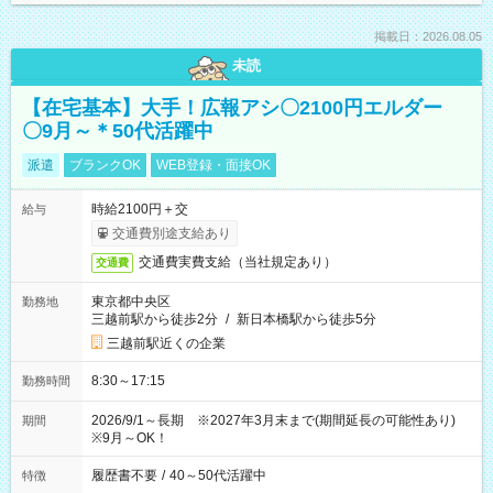
掲載日：2026.08.05
未読
【在宅基本】大手！広報アシ〇2100円エルダー
〇9月～＊50代活躍中
派遣
ブランクOK
WEB登録・面接OK
時給2100円＋交
給与
交通費別途支給あり
交通費実費支給（当社規定あり）
交通費
東京都中央区
勤務地
三越前駅から徒歩2分
/
新日本橋駅から徒歩5分
三越前駅近くの企業
8:30～17:15
勤務時間
2026/9/1～長期 ※2027年3月末まで(期間延長の可能性あり)
期間
※9月～OK！
履歴書不要
/
40～50代活躍中
特徴