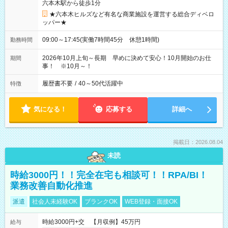
六本木駅から徒歩1分
★六本木ヒルズなど有名な商業施設を運営する総合ディベロ
ッパー★
09:00～17:45(実働7時間45分 休憩1時間)
勤務時間
2026年10月上旬～長期 早めに決めて安心！10月開始のお仕
期間
事！ ※10月～！
履歴書不要
/
40～50代活躍中
特徴
気になる！
応募する
詳細へ
掲載日：2026.08.04
未読
時給3000円！！完全在宅も相談可！！RPA/BI！
業務改善自動化推進
派遣
社会人未経験OK
ブランクOK
WEB登録・面接OK
時給3000円+交 【月収例】45万円
給与