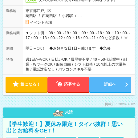
東京都江戸川区
勤務地
葛西駅
/
西葛西駅
/
小岩駅
/
…
イベント会場
▼シフト例 ・08：00～19：00 ・09：00～18：00 ・10：00～
勤務時間
17：00 ・13：00～22：00 ・16：00～21：00 など多数！ ※お
仕事により勤務時間が異なります
即日～OK！ ◆お好きな日1日～働けます ◆急募
期間
週1日からOK
/
日払いOK
/
履歴書不要
/
40～50代活躍中
/
副
特徴
業・WワークOK
/
服装自由
/
シフト勤務
/
10名以上の大量募
集
/
電話対応なし
/
パソコンスキル不要
気になる！
応募する
詳細へ
掲載日：2026.08.02
未読
【学生歓迎！】夏休み限定！タイパ抜群！思い
出とお給料をGET！