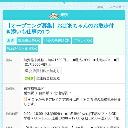
掲載日：2026.08.06
未読
【オープニング募集】おばあちゃんのお散歩付
き添いも仕事の1つ
派遣
職種未経験OK
社会人未経験OK
ブランクOK
WEB登録・面接OK
無資格未経験：時給1500円～ ■週払いOK ■扶養内OK ■日
給与
収1万2000円以上
交通費別途支給あり
交通費全額支給
交通費
東京都豊島区
勤務地
巣鴨駅
/
目白駅
/
北池袋駅
/
…
≪自宅からドアtoドアで30分以内！≫ご希望の勤務地を紹介
します。
9:00～18:00（休憩60分） ■ご希望があれば下記シフトもOK！
勤務時間
早番 7:00～16:00 遅番 10:00～19:00 夜勤 16:30～翌9:30 「家族
と休みを合わせたい」 「余裕を持って夕飯の準備がしたい」
「できれば残業はしたくない」 など、ご希望を教えてください