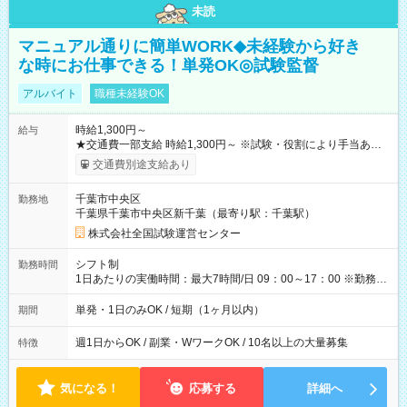
未読
マニュアル通りに簡単WORK◆未経験から好き
な時にお仕事できる！単発OK◎試験監督
アルバイト
職種未経験OK
時給1,300円～
給与
★交通費一部支給 時給1,300円～ ※試験・役割により手当あり
※勤務回数により昇給あり 【即給（前払い）オプションあ
交通費別途支給あり
り！】 希望される場合、勤務から1週間ほどで給与の一部を受け
取れます。 ※手数料418円がかかります。 【過去試験日の収入
千葉市中央区
勤務地
例】 ・河合塾模擬試験 8:30～17:30（休憩1時間） 時給1,300円
千葉県千葉市中央区新千葉（最寄り駅：千葉駅）
×8時間＝日収10,400円＋交通費 ※当日の役割により時給＋100
円の場合あり ・国家試験 7:00～13:30（休憩なし） 時給1,300
株式会社全国試験運営センター
円（役割手当＋100円）×6時間＝日収8,400円＋交通費 【試用期
間】試用期間なし
シフト制
勤務時間
1日あたりの実働時間：最大7時間/日 09：00～17：00 ※勤務時
間は 試験により異なります。
単発・1日のみOK / 短期（1ヶ月以内）
期間
週1日からOK / 副業・WワークOK / 10名以上の大量募集
特徴
気になる！
応募する
詳細へ