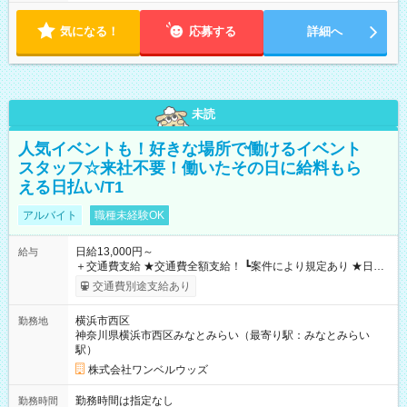
気になる！
応募する
詳細へ
未読
人気イベントも！好きな場所で働けるイベント
スタッフ☆来社不要！働いたその日に給料もら
える日払い/T1
アルバイト
職種未経験OK
日給13,000円～
給与
＋交通費支給 ★交通費全額支給！ ┗案件により規定あり ★日払
いOK！（規定あり） ┗働いたその日に現金GET♪ お仕事後はコ
交通費別途支給あり
ンビニATMから 日払い分を引き落とせます！ 【試用期間】試
用期間なし
横浜市西区
勤務地
神奈川県横浜市西区みなとみらい（最寄り駅：みなとみらい
駅）
株式会社ワンベルウッズ
勤務時間は指定なし
勤務時間