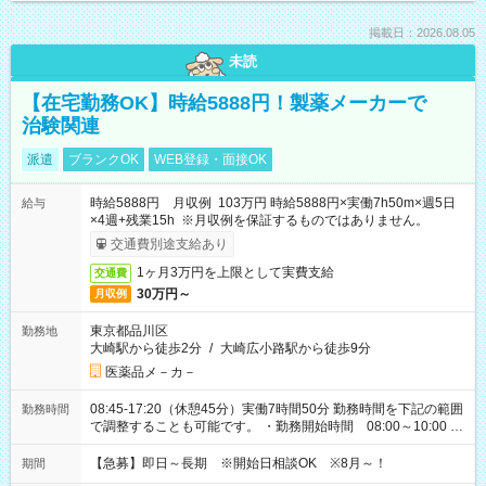
掲載日：2026.08.05
未読
【在宅勤務OK】時給5888円！製薬メーカーで
治験関連
派遣
ブランクOK
WEB登録・面接OK
時給5888円 月収例 103万円 時給5888円×実働7h50m×週5日
給与
×4週+残業15h ※月収例を保証するものではありません。
交通費別途支給あり
1ヶ月3万円を上限として実費支給
交通費
30万円～
月収例
東京都品川区
勤務地
大崎駅から徒歩2分
/
大崎広小路駅から徒歩9分
医薬品メ－カ－
08:45-17:20（休憩45分）実働7時間50分 勤務時間を下記の範囲
勤務時間
で調整することも可能です。 ・勤務開始時間 08:00～10:00 ・
勤務終了時間 17:00～19:00 ・実働 06:15～08:00
【急募】即日～長期 ※開始日相談OK ※8月～！
期間