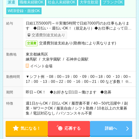
派遣
職種未経験OK
社会人未経験OK
大学生歓迎
ブランクOK
WEB登録・面接OK
日給1万5000円～※実働5時間で日給7000円のお仕事もありま
給与
す ◆日払い・週払いOK！（規定あり）◆お仕事によって日給
も異なります
交通費別途支給あり
交通費別途支給あり(勤務地により異なります)
交通費
東京都練馬区
勤務地
練馬駅
/
大泉学園駅
/
石神井公園駅
イベント会場
▼シフト例 ・08：00～19：00 ・09：00～18：00 ・10：00～
勤務時間
17：00 ・13：00～22：00 ・16：00～21：00 など多数！ ※お
仕事により勤務時間が異なります
即日～OK！ ◆お好きな日1日～働けます ◆急募
期間
週1日からOK
/
日払いOK
/
履歴書不要
/
40～50代活躍中
/
副
特徴
業・WワークOK
/
服装自由
/
シフト勤務
/
10名以上の大量募
集
/
電話対応なし
/
パソコンスキル不要
気になる！
応募する
詳細へ