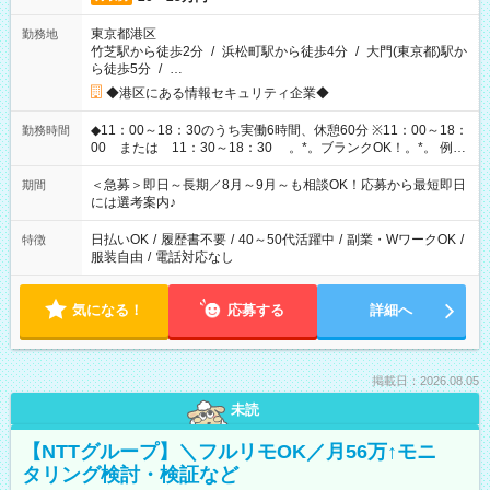
東京都港区
勤務地
竹芝駅から徒歩2分
/
浜松町駅から徒歩4分
/
大門(東京都)駅か
ら徒歩5分
/
…
◆港区にある情報セキュリティ企業◆
◆11：00～18：30のうち実働6時間、休憩60分 ※11：00～18：
勤務時間
00 または 11：30～18：30 。*。ブランクOK！。*。 例え
ば前職が、 在宅/財団法人/事務/コールセンター/受付/販売/カフェ
スタッフ スイーツ販売/ホテルフロント/化粧品販売/など 様々な
＜急募＞即日～長期／8月～9月～も相談OK！応募から最短即日
期間
業界から入社して活躍されています♪
には選考案内♪
日払いOK
/
履歴書不要
/
40～50代活躍中
/
副業・WワークOK
/
特徴
服装自由
/
電話対応なし
気になる！
応募する
詳細へ
掲載日：2026.08.05
未読
【NTTグループ】＼フルリモOK／月56万↑モニ
タリング検討・検証など