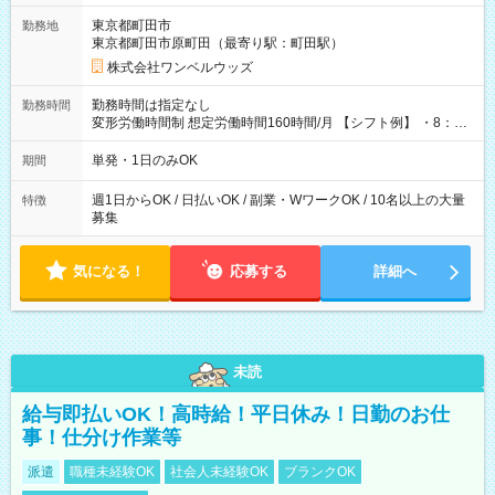
用期間なし
東京都町田市
勤務地
東京都町田市原町田（最寄り駅：町田駅）
株式会社ワンベルウッズ
勤務時間は指定なし
勤務時間
変形労働時間制 想定労働時間160時間/月 【シフト例】 ・8：00
～21：00
単発・1日のみOK
期間
週1日からOK / 日払いOK / 副業・WワークOK / 10名以上の大量
特徴
募集
気になる！
応募する
詳細へ
未読
給与即払いOK！高時給！平日休み！日勤のお仕
事！仕分け作業等
派遣
職種未経験OK
社会人未経験OK
ブランクOK