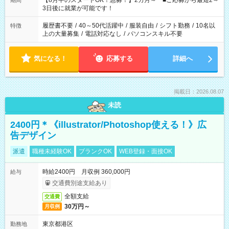
【8月中のスタートOK！急募！】2カ月～ ■ご応募から最短2～
期間
ね。 ※Wワーク希望の方へ 今ご覧のお仕事で希望する勤務時間
3日後に就業が可能です！
と、もう1つのお仕事の勤務時間。 合計で週40時間を超える場
合は応募できません。
履歴書不要
/
40～50代活躍中
/
服装自由
/
シフト勤務
/
10名以
特徴
上の大量募集
/
電話対応なし
/
パソコンスキル不要
気になる！
応募する
詳細へ
掲載日：2026.08.07
未読
2400円＊《illustrator/Photoshop使える！》広
告デザイン
派遣
職種未経験OK
ブランクOK
WEB登録・面接OK
時給2400円 月収例 360,000円
給与
交通費別途支給あり
全額支給
交通費
30万円～
月収例
東京都港区
勤務地