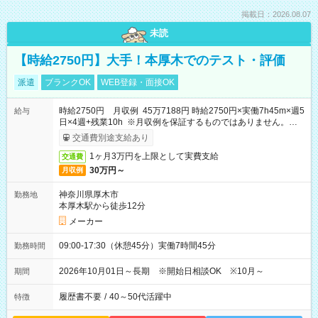
掲載日：2026.08.07
未読
【時給2750円】大手！本厚木でのテスト・評価
派遣
ブランクOK
WEB登録・面接OK
時給2750円 月収例 45万7188円 時給2750円×実働7h45m×週5
給与
日×4週+残業10h ※月収例を保証するものではありません。※給
与即受取りサービス利用可（利用条件有）
交通費別途支給あり
1ヶ月3万円を上限として実費支給
交通費
30万円～
月収例
神奈川県厚木市
勤務地
本厚木駅から徒歩12分
メーカー
09:00-17:30（休憩45分）実働7時間45分
勤務時間
2026年10月01日～長期 ※開始日相談OK ※10月～
期間
履歴書不要
/
40～50代活躍中
特徴