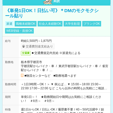
未読
《単発1日OK！日払い可》＊DMのモクモクシ
ール貼り
派遣
職種未経験OK
社会人未経験OK
大学生歓迎
ブランクOK
WEB登録・面接OK
時給1,500円～1,875円
給与
交通費別途支給あり
■ 交通費規定内支給 ※派遣先による
交通費
栃木県宇都宮市
勤務地
宇都宮駅からバイク・車
/
東武宇都宮駅からバイク・車
/
雀宮
駅からバイク・車
/
…
■物流センターなど ■勤務地選べます
＜1日3時間～OK！＞ ▼ 例えば… ▼ 15:00～18:00 15:00～
勤務時間
22:00 17:00～22:00 など こちら以外の時間もお気軽にご相談く
ださい！
単発1日～！ ★勤務開始日や期間はお気軽にご相談くださ
期間
い！ ＃8月～ ＃9月～
週1日からOK
/
日払いOK
/
履歴書不要
/
40～50代活躍中
/
副
特徴