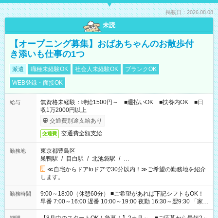
掲載日：2026.08.08
未読
【オープニング募集】おばあちゃんのお散歩付
き添いも仕事の1つ
派遣
職種未経験OK
社会人未経験OK
ブランクOK
WEB登録・面接OK
無資格未経験：時給1500円～ ■週払いOK ■扶養内OK ■日
給与
収1万2000円以上
交通費別途支給あり
交通費全額支給
交通費
東京都豊島区
勤務地
巣鴨駅
/
目白駅
/
北池袋駅
/
…
≪自宅からドアtoドアで30分以内！≫ご希望の勤務地を紹介
します。
9:00～18:00（休憩60分） ■ご希望があれば下記シフトもOK！
勤務時間
早番 7:00～16:00 遅番 10:00～19:00 夜勤 16:30～翌9:30 「家族
と休みを合わせたい」 「余裕を持って夕飯の準備がしたい」
「できれば残業はしたくない」 など、ご希望を教えてください