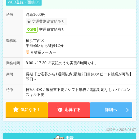
WEB登録・面接OK
時給1600円
給与
交通費別途支給あり
交通費支給有り
交通費
横浜市西区
勤務地
平沼橋駅から徒歩12分
素材系メーカー
8:00～17:30 ※表記のうち実働8時間です。
勤務時間
長期【ご応募から1週間以内(最短2日目)のスピード就業が可能】
期間
即日～
日払いOK
/
履歴書不要
/
シフト勤務
/
電話対応なし
/
パソコン
特徴
スキル不要
気になる！
応募する
詳細へ
掲載日：2026.08.07
未読