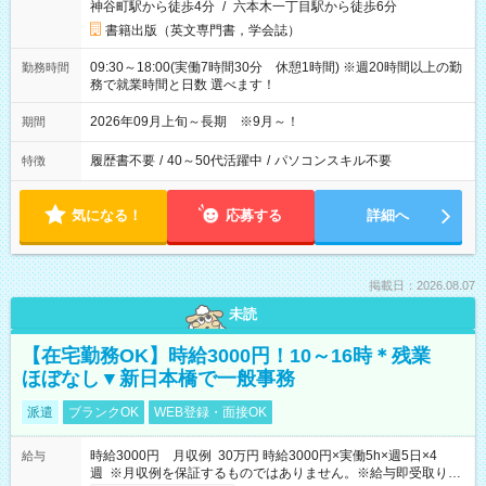
神谷町駅から徒歩4分
/
六本木一丁目駅から徒歩6分
書籍出版（英文専門書，学会誌）
09:30～18:00(実働7時間30分 休憩1時間) ※週20時間以上の勤
勤務時間
務で就業時間と日数 選べます！
2026年09月上旬～長期 ※9月～！
期間
履歴書不要
/
40～50代活躍中
/
パソコンスキル不要
特徴
気になる！
応募する
詳細へ
掲載日：2026.08.07
未読
【在宅勤務OK】時給3000円！10～16時＊残業
ほぼなし▼新日本橋で一般事務
派遣
ブランクOK
WEB登録・面接OK
時給3000円 月収例 30万円 時給3000円×実働5h×週5日×4
給与
週 ※月収例を保証するものではありません。※給与即受取りサ