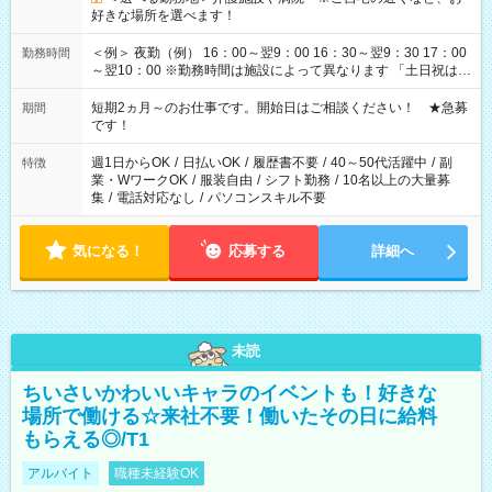
好きな場所を選べます！
＜例＞ 夜勤（例） 16：00～翌9：00 16：30～翌9：30 17：00
勤務時間
～翌10：00 ※勤務時間は施設によって異なります 「土日祝は休
みたい」 「しっかり稼ぎたい」 「もう少し遅い時間から始めた
い」など ご希望にあったお仕事をご案内いたします。 ※未経験
短期2ヵ月～のお仕事です。開始日はご相談ください！ ★急募
期間
の方の場合は1～2ヶ月間は日中での仕事を経験いただき、 お
です！
仕事に慣れてからの夜勤になります。 ★家庭の都合でお休みが
必要な場合も遠慮なくご相談ください。
週1日からOK
/
日払いOK
/
履歴書不要
/
40～50代活躍中
/
副
特徴
業・WワークOK
/
服装自由
/
シフト勤務
/
10名以上の大量募
集
/
電話対応なし
/
パソコンスキル不要
気になる！
応募する
詳細へ
未読
ちいさいかわいいキャラのイベントも！好きな
場所で働ける☆来社不要！働いたその日に給料
もらえる◎/T1
アルバイト
職種未経験OK