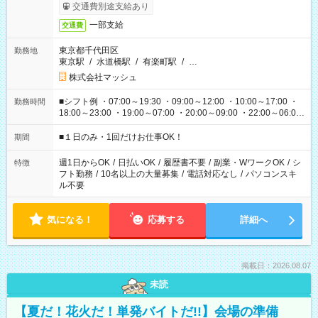
交通費別途支給あり
一部支給
交通費
東京都千代田区
勤務地
東京駅
/
水道橋駅
/
有楽町駅
/
…
株式会社マッシュ
■シフト例 ・07:00～19:30 ・09:00～12:00 ・10:00～17:00 ・
勤務時間
18:00～23:00 ・19:00～07:00 ・20:00～09:00 ・22:00～06:00
etc ★最短で3時間で5,120円のお仕事から 15時間で2万円近く稼
げるお仕事も！ ご希望のお時間に合わせてご紹介！ ※シフトは
■１日のみ・1回だけお仕事OK！
期間
現場によって異なります。 ※勿論、休憩時間はあるのでご安心
ください！
週1日からOK
/
日払いOK
/
履歴書不要
/
副業・WワークOK
/
シ
特徴
フト勤務
/
10名以上の大量募集
/
電話対応なし
/
パソコンスキ
ル不要
気になる！
応募する
詳細へ
掲載日：2026.08.07
未読
【夏だ！花火だ！単発バイトだ!!】会場の準備