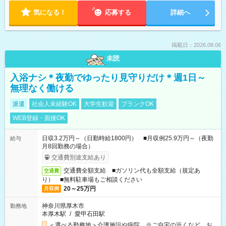
気になる！
応募する
詳細へ
掲載日：2026.08.06
未読
入浴ナシ＊夜勤でゆったり見守りだけ＊週1日～
無理なく働ける
派遣
社会人未経験OK
大学生歓迎
ブランクOK
WEB登録・面接OK
日収3.2万円～（日勤時給1800円） ■月収例25.9万円～（夜勤
給与
月8回勤務の場合）
交通費別途支給あり
交通費全額支給 ■ガソリン代も全額支給（規定あ
交通費
り） ■無料駐車場もご相談ください
20～25万円
月収例
神奈川県厚木市
勤務地
本厚木駅
/
愛甲石田駅
＜選べる勤務地＞介護施設や病院 ※ご自宅の近くなど、お