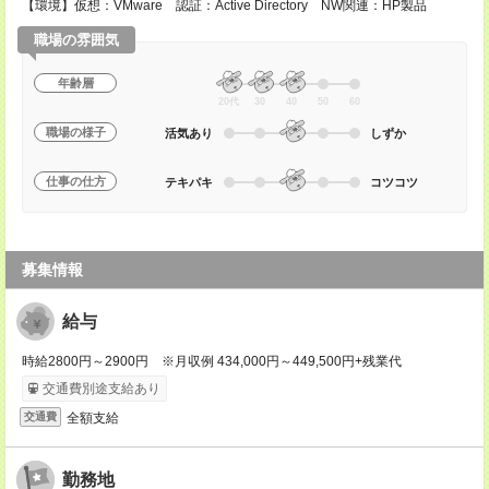
【環境】仮想：VMware 認証：Active Directory NW関連：HP製品
職場の雰囲気
年齢層
20代
30
40
50
60
職場の様子
活気あり
しずか
仕事の仕方
テキパキ
コツコツ
募集情報
給与
時給2800円～2900円 ※月収例 434,000円～449,500円+残業代
交通費別途支給あり
全額支給
交通費
勤務地