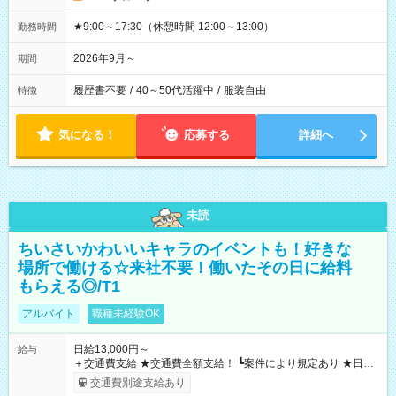
★9:00～17:30（休憩時間 12:00～13:00）
勤務時間
2026年9月～
期間
履歴書不要
/
40～50代活躍中
/
服装自由
特徴
気になる！
応募する
詳細へ
未読
ちいさいかわいいキャラのイベントも！好きな
場所で働ける☆来社不要！働いたその日に給料
もらえる◎/T1
アルバイト
職種未経験OK
日給13,000円～
給与
＋交通費支給 ★交通費全額支給！ ┗案件により規定あり ★日払
いOK！（規定あり） ┗働いたその日に現金GET♪ お仕事後はコ
交通費別途支給あり
ンビニATMから 日払い分を引き落とせます！ 【試用期間】試