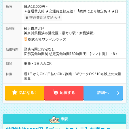
日給13,000円～
給与
＋交通費支給 ★交通費全額支給！ ┗案件により規定あり ★日払
いOK！（規定あり） ┗働いたその日に現金GET♪ お仕事後はコ
交通費別途支給あり
ンビニATMから 日払い分を引き落とせます！ 【試用期間】試
用期間なし
横浜市港北区
勤務地
神奈川県横浜市港北区（最寄り駅：新横浜駅）
株式会社ワンベルウッズ
勤務時間は指定なし
勤務時間
変形労働時間制 想定労働時間160時間/月 【シフト例】 ・8：00
～21：00
単発・1日のみOK
期間
週1日からOK / 日払いOK / 副業・WワークOK / 10名以上の大量
特徴
募集
気になる！
応募する
詳細へ
未読