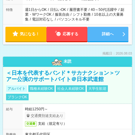
週1日からOK
/
日払いOK
/
履歴書不要
/
40～50代活躍中
/
副
特徴
業・WワークOK
/
服装自由
/
シフト勤務
/
10名以上の大量募
集
/
電話対応なし
/
パソコンスキル不要
気になる！
応募する
詳細へ
掲載日：2026.08.03
未読
＜日本を代表するバンド＊サカナクション＞ツ
アー公演のサポートバイト＠日本武道館
アルバイト
職種未経験OK
社会人未経験OK
大学生歓迎
ブランクOK
時給1250円～
給与
交通費別途支給あり
支給（規定有り）
交通費
東京都千代田区
勤務地