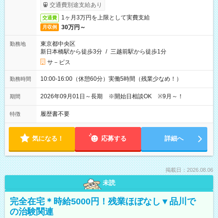
ービス利用可（利用条件有）
交通費別途支給あり
1ヶ月3万円を上限として実費支給
交通費
30万円～
月収例
東京都中央区
勤務地
新日本橋駅から徒歩3分
/
三越前駅から徒歩1分
サ－ビス
10:00-16:00（休憩60分）実働5時間（残業少なめ！）
勤務時間
2026年09月01日～長期 ※開始日相談OK ※9月～！
期間
履歴書不要
特徴
気になる！
応募する
詳細へ
掲載日：2026.08.06
未読
完全在宅＊時給5000円！残業ほぼなし▼品川で
の治験関連