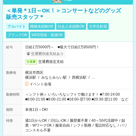
＜単発＊1日～OK！＞コンサートなどのグッズ
販売スタッフ＊
アルバイト
職種未経験OK
社会人未経験OK
大学生歓迎
ブランクOK
WEB登録・面接OK
日給1万5000円～ ■最大で日給2万8500円！
給与
交通費別途支給あり
交通費規定支給
交通費
横浜市西区
勤務地
横浜駅
/
みなとみらい駅
/
西横浜駅
/
…
イベント会場
＜シフト例＞ いろいろなシフトで働けます！ ■7:00-24:00
勤務時間
■8:00-21:00 ■9:00-21:00 ■18:00-翌7:00 ■20:30-翌11:00 など
単発1日～OK!
期間
週1日からOK
/
日払いOK
/
履歴書不要
/
40～50代活躍中
/
副
特徴
業・WワークOK
/
服装自由
/
シフト勤務
/
電話対応なし
/
パソ
コンスキル不要