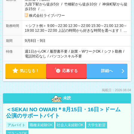
九段下駅から徒歩5分
/
竹橋駅から徒歩10分
/
神保町駅から徒
歩15分
/
…
株式会社ライブパワー
＜シフト例＞ 9:00～22:30 12:30～22:00 15:30～21:00 12:30～
勤務時間
19:00 12:30～22:00 上記の時間から好きな時間を選べます！ ※
時間は変更となる可能性があります
9月8日・9日
期間
週1日からOK
/
履歴書不要
/
副業・WワークOK
/
シフト勤務
/
特徴
電話対応なし
/
パソコンスキル不要
気になる！
応募する
詳細へ
掲載日：2026.08.04
未読
＜SEKAI NO OWARI＊8月15日・16日＞ドーム
公演のサポートバイト
アルバイト
職種未経験OK
社会人未経験OK
大学生歓迎
ブランクOK