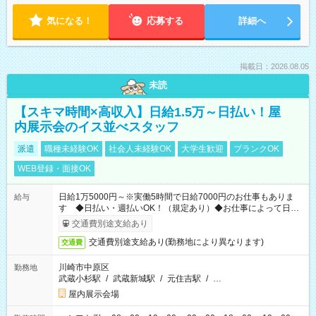
気になる！
応募する
詳細へ
掲載日：2026.08.05
未読
【スキマ時間×高収入】日給1.5万～日払い！屋
内展示会のイス並べスタッフ
派遣
職種未経験OK
社会人未経験OK
大学生歓迎
ブランクOK
WEB登録・面接OK
日給1万5000円～※実働5時間で日給7000円のお仕事もありま
給与
す ◆日払い・週払いOK！（規定あり）◆お仕事によって日給
も異なります
交通費別途支給あり
交通費別途支給あり(勤務地により異なります)
交通費
川崎市中原区
勤務地
武蔵小杉駅
/
武蔵新城駅
/
元住吉駅
/
…
屋内展示会場