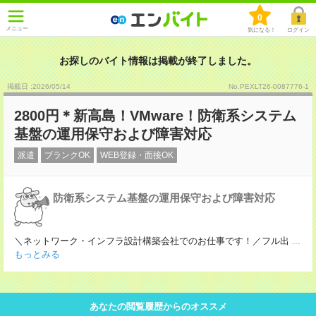
0
メニュー
気になる！
ログイン
お探しのバイト情報は掲載が終了しました。
掲載日 :2026
/
05
/
14
No.PEXLT26-0087776-1
2800円＊新高島！VMware！防衛系システム
基盤の運用保守および障害対応
派遣
ブランクOK
WEB登録・面接OK
防衛系システム基盤の運用保守および障害対応
＼ネットワーク・インフラ設計構築会社でのお仕事です！／フル出
...
もっとみる
あなたの閲覧履歴からのオススメ