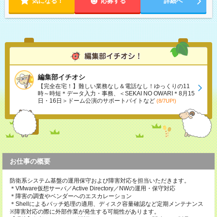
気になる！
応募する
詳細へ
編集部イチオシ
【完全在宅！】難しい業務なし＆電話なし！ゆっくりの11
時～時短＊データ入力・事務、＜SEKAI NO OWARI＊8月15
日・16日＞ドーム公演のサポートバイトなど
(8/7UP!)
お仕事の概要
防衛系システム基盤の運用保守および障害対応を担当いただきます。
＊VMware仮想サーバ／Active Directory／NWの運用・保守対応
＊障害の調査やベンダーへのエスカレーション
＊Shellによるバッチ処理の適用、ディスク容量確認など定期メンテナンス
※障害対応の際に外部作業が発生する可能性があります。