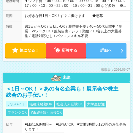
▼シフト例 ・08：00～19：00 ・09：00～18：00 ・10：00～
勤務時間
17：00 ・13：00～22：00 ・16：00～21：00 など多数！ ※お
仕事により勤務時間が異なります
お好きな日1日～OK！すぐに働けます！ ◆急募
期間
週1日からOK
/
日払いOK
/
履歴書不要
/
40～50代活躍中
/
副
特徴
業・WワークOK
/
服装自由
/
シフト勤務
/
10名以上の大量募
集
/
電話対応なし
/
パソコンスキル不要
気になる！
応募する
詳細へ
掲載日：2026.08.07
未読
＜1日～OK！＞あの有名企業も！展示会や株主
総会のお手伝い！
アルバイト
職種未経験OK
社会人未経験OK
大学生歓迎
ブランクOK
WEB登録・面接OK
■日給16,840円～ ■日払いOK ■実働3時間5,120円のお仕事あ
給与
ります！