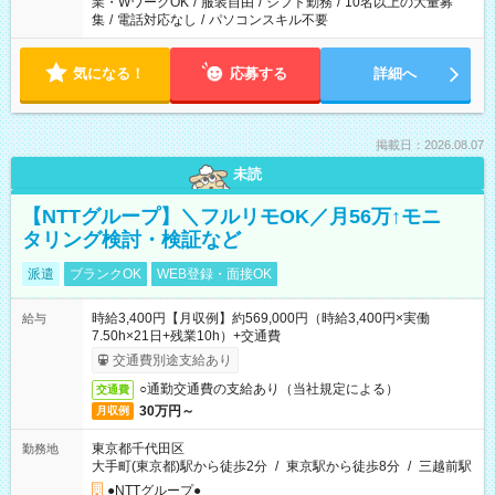
業・WワークOK
/
服装自由
/
シフト勤務
/
10名以上の大量募
集
/
電話対応なし
/
パソコンスキル不要
気になる！
応募する
詳細へ
掲載日：2026.08.07
未読
【NTTグループ】＼フルリモOK／月56万↑モニ
タリング検討・検証など
派遣
ブランクOK
WEB登録・面接OK
時給3,400円【月収例】約569,000円（時給3,400円×実働
給与
7.50h×21日+残業10h）+交通費
交通費別途支給あり
○通勤交通費の支給あり（当社規定による）
交通費
30万円～
月収例
東京都千代田区
勤務地
大手町(東京都)駅から徒歩2分
/
東京駅から徒歩8分
/
三越前駅
●NTTグループ●