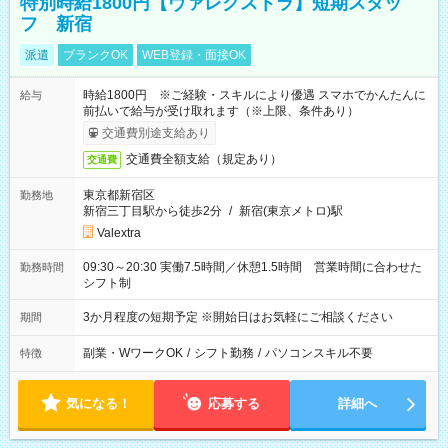
特別時給1800円【ヴァレクストラ】短期スタッ
フ 新宿
派遣
ブランクOK
WEB登録・面接OK
時給1800円 ※ご経験・スキルにより優遇 スマホでかんたんに
給与
前払いで給与が受け取れます（※上限、条件あり）
交通費別途支給あり
交通費全額支給（規定あり）
交通費
東京都新宿区
勤務地
新宿三丁目駅から徒歩2分
/
新宿(東京メトロ)駅
Valextra
09:30～20:30 実働7.5時間／休憩1.5時間 営業時間に合わせた
勤務時間
シフト制
3か月程度の短期予定 ※開始日はお気軽にご相談ください
期間
副業・WワークOK
/
シフト勤務
/
パソコンスキル不要
特徴
気になる！
応募する
詳細へ