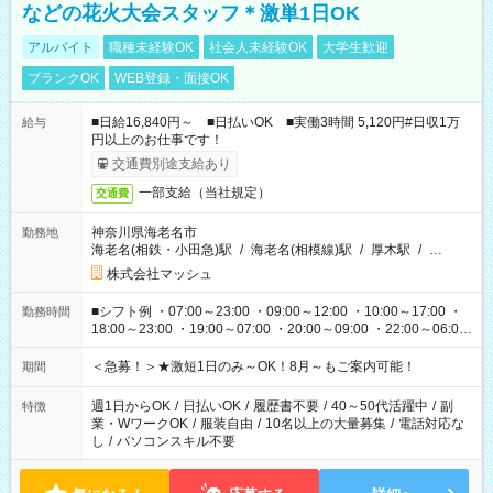
などの花火大会スタッフ＊激単1日OK
アルバイト
職種未経験OK
社会人未経験OK
大学生歓迎
ブランクOK
WEB登録・面接OK
■日給16,840円～ ■日払いOK ■実働3時間 5,120円#日収1万
給与
円以上のお仕事です！
交通費別途支給あり
一部支給（当社規定）
交通費
神奈川県海老名市
勤務地
海老名(相鉄・小田急)駅
/
海老名(相模線)駅
/
厚木駅
/
…
株式会社マッシュ
■シフト例 ・07:00～23:00 ・09:00～12:00 ・10:00～17:00 ・
勤務時間
18:00～23:00 ・19:00～07:00 ・20:00～09:00 ・22:00～06:00
etc ★最短3時間で5,120円のお仕事から／15時間で2万円近く稼
げるお仕事も！ ご希望のお時間に合わせてご紹介！ ※シフトは
＜急募！＞★激短1日のみ～OK！8月～もご案内可能！
期間
現場によって異なります。 ※勿論、休憩時間はあるのでご安心
ください！
週1日からOK
/
日払いOK
/
履歴書不要
/
40～50代活躍中
/
副
特徴
業・WワークOK
/
服装自由
/
10名以上の大量募集
/
電話対応な
し
/
パソコンスキル不要