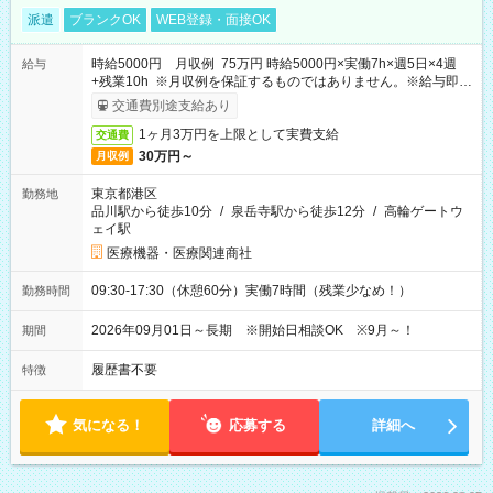
派遣
ブランクOK
WEB登録・面接OK
時給5000円 月収例 75万円 時給5000円×実働7h×週5日×4週
給与
+残業10h ※月収例を保証するものではありません。※給与即受
取りサービス利用可（利用条件有）
交通費別途支給あり
1ヶ月3万円を上限として実費支給
交通費
30万円～
月収例
東京都港区
勤務地
品川駅から徒歩10分
/
泉岳寺駅から徒歩12分
/
高輪ゲートウ
ェイ駅
医療機器・医療関連商社
09:30-17:30（休憩60分）実働7時間（残業少なめ！）
勤務時間
2026年09月01日～長期 ※開始日相談OK ※9月～！
期間
履歴書不要
特徴
気になる！
応募する
詳細へ