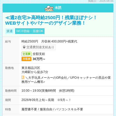
掲載日：2026.08.05
未読
≪週2在宅≫高時給2500円！残業ほぼナシ！
WEBサイトやバナーのデザイン業務！
派遣
WEB登録・面接OK
時給2500円 月収例 400,000円+残業代
給与
交通費別途支給あり
全額支給
交通費
30万円～
月収例
東京都品川区
勤務地
大崎駅から徒歩7分
＼大手玩具メーカーのGR会社／UFOキャッチャーの景品や業
務用ゲーム機等♪
10:00～19:00(実働8時間 休憩1時間)
勤務時間
2026年09月上旬～長期 ※9月～！
期間
履歴書不要
/
服装自由
/
パソコンスキル不要
特徴