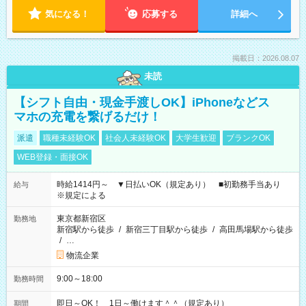
気になる！
応募する
詳細へ
掲載日：2026.08.07
未読
【シフト自由・現金手渡しOK】iPhoneなどス
マホの充電を繋げるだけ！
派遣
職種未経験OK
社会人未経験OK
大学生歓迎
ブランクOK
WEB登録・面接OK
時給1414円～ ▼日払いOK（規定あり） ■初勤務手当あり
給与
※規定による
東京都新宿区
勤務地
新宿駅から徒歩
/
新宿三丁目駅から徒歩
/
高田馬場駅から徒歩
/
…
物流企業
9:00～18:00
勤務時間
即日～OK！ 1日～働けます＾＾（規定あり）
期間