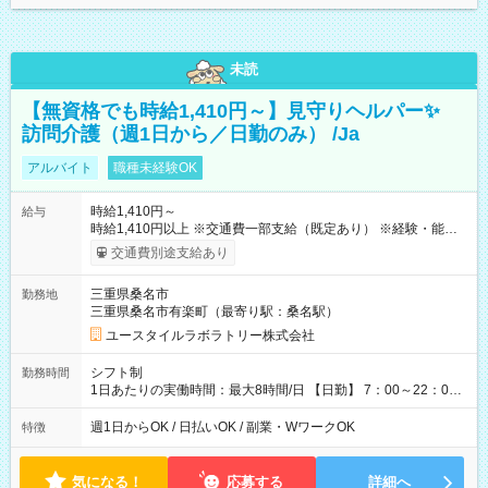
未読
【無資格でも時給1,410円～】見守りヘルパー✨
訪問介護（週1日から／日勤のみ） /Ja
アルバイト
職種未経験OK
時給1,410円～
給与
時給1,410円以上 ※交通費一部支給（既定あり） ※経験・能力を
考慮して決定します 【収入例】 週1回勤務の場合：1,410円×8時
交通費別途支給あり
間×4回=4万5,120円 週3回勤務の場合：1,410円×8時間×12回
=13万5,360円 週5回勤務の場合：1,410円×8時間×20回=22万
三重県桑名市
勤務地
5,600円 【試用期間】試用期間あり 試用期間の長さ：2ヶ月
三重県桑名市有楽町（最寄り駅：桑名駅）
※ 雇用形態と給与に、本採用時と異なる部分があります。 雇用
形態：本採用時と同じです。 給与：時給 1,090円以上
ユースタイルラボラトリー株式会社
シフト制
勤務時間
1日あたりの実働時間：最大8時間/日 【日勤】 7：00～22：00
の間で8時間勤務（休憩時間は法定通り） ※週1日～OK ／ 夜勤
なし ＊＊ 勤務時間例 ＊＊ ■8時から17時 ■9時から18時 ■10
週1日からOK / 日払いOK / 副業・WワークOK
特徴
時から19時 ■12時から21時 など ※訪問先により変動 ※曜日固
定（毎週同じ曜日勤務）
気になる！
応募する
詳細へ