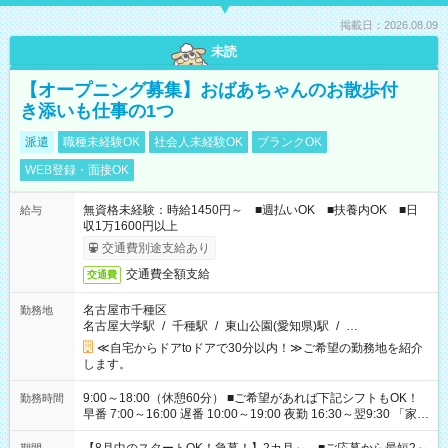
掲載日：2026.08.09
未読
【オープニング募集】おばあちゃんのお散歩付
き添いも仕事の1つ
派遣
職種未経験OK
社会人未経験OK
ブランクOK
WEB登録・面接OK
無資格未経験：時給1450円～ ■週払いOK ■扶養内OK ■日
給与
収1万1600円以上
交通費別途支給あり
交通費全額支給
交通費
名古屋市千種区
勤務地
名古屋大学駅
/
千種駅
/
東山公園(愛知県)駅
/
…
≪自宅からドアtoドアで30分以内！≫ご希望の勤務地を紹介
します。
9:00～18:00（休憩60分） ■ご希望があれば下記シフトもOK！
勤務時間
早番 7:00～16:00 遅番 10:00～19:00 夜勤 16:30～翌9:30 「家族
と休みを合わせたい」 「余裕を持って夕飯の準備がしたい」
「できれば残業はしたくない」 など、ご希望を教えてください