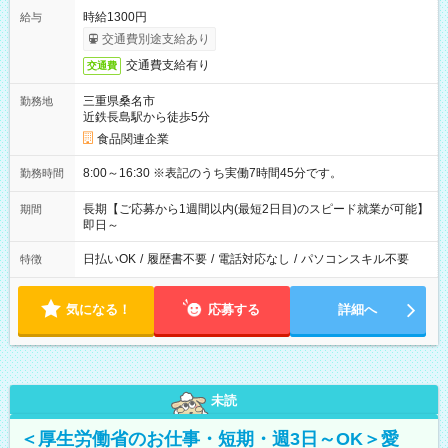
時給1300円
給与
交通費別途支給あり
交通費支給有り
交通費
三重県桑名市
勤務地
近鉄長島駅から徒歩5分
食品関連企業
8:00～16:30 ※表記のうち実働7時間45分です。
勤務時間
長期【ご応募から1週間以内(最短2日目)のスピード就業が可能】
期間
即日～
日払いOK
/
履歴書不要
/
電話対応なし
/
パソコンスキル不要
特徴
気になる！
応募する
詳細へ
未読
＜厚生労働省のお仕事・短期・週3日～OK＞愛