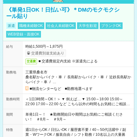
《単発1日OK！日払い可》＊DMのモクモクシ
ール貼り
派遣
職種未経験OK
社会人未経験OK
大学生歓迎
ブランクOK
WEB登録・面接OK
時給1,500円～1,875円
給与
交通費別途支給あり
■ 交通費規定内支給 ※派遣先による
交通費
三重県桑名市
勤務地
桑名駅からバイク・車
/
長島駅からバイク・車
/
近鉄長島駅か
らバイク・車
/
…
■物流センターなど ■勤務地選べます
＜1日3時間～OK！＞ ▼ 例えば… ▼ 15:00～18:00 15:00～
勤務時間
22:00 17:00～22:00 など こちら以外の時間もお気軽にご相談く
ださい！
単発1日～！ ★勤務開始日や期間はお気軽にご相談くださ
期間
い！ ＃8月～ ＃9月～
週1日からOK
/
日払いOK
/
履歴書不要
/
40～50代活躍中
/
副
特徴
業・WワークOK
/
服装自由
/
シフト勤務
/
10名以上の大量募