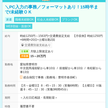
＼PC入力の事務／フォーマットあり！15時半ま
で/未経験ＯＫ
派遣
職種未経験OK
社会人未経験OK
ブランクOK
WEB登録・面接OK
時給1250円～1563円+交通費規定支給 【月収例】時給1250円
給与
×6時間×20日+土曜出勤2回
交通費別途支給あり
月額上限規定あり
交通費
15～20万円
月収例
愛知県豊明市
勤務地
中京競馬場前駅から車10分
/
前後駅から車10分
/
有松駅から
車13分
総合病院で事務（勤務地：豊明市沓掛町）
【月～金曜日】 8：45～15：30（実働6時間） 【土曜日】※隔
勤務時間
週 8：45～12：30（実働3時間45分）
＜入社日応相談・長期歓迎＞
期間
履歴書不要
特徴