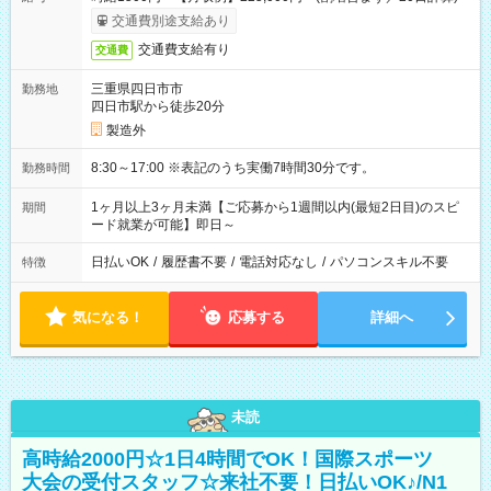
交通費別途支給あり
交通費支給有り
交通費
三重県四日市市
勤務地
四日市駅から徒歩20分
製造外
8:30～17:00 ※表記のうち実働7時間30分です。
勤務時間
1ヶ月以上3ヶ月未満【ご応募から1週間以内(最短2日目)のスピ
期間
ード就業が可能】即日～
日払いOK
/
履歴書不要
/
電話対応なし
/
パソコンスキル不要
特徴
気になる！
応募する
詳細へ
未読
高時給2000円☆1日4時間でOK！国際スポーツ
大会の受付スタッフ☆来社不要！日払いOK♪/N1