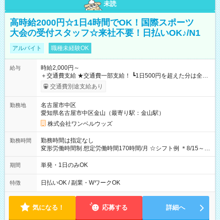
未読
高時給2000円☆1日4時間でOK！国際スポーツ
大会の受付スタッフ☆来社不要！日払いOK♪/N1
アルバイト
職種未経験OK
時給2,000円～
給与
＋交通費支給 ★交通費一部支給！ ┗1日500円を超えた分は全額
支給！ ※往復500円以内の方は自己負担となります ★日払い
交通費別途支給あり
OK！（規定あり） ┗働いたその日に現金GET♪ お仕事後はコン
ビニATMから 日払い分を引き落とせます！ 【試用期間】試用
名古屋市中区
勤務地
期間なし
愛知県名古屋市中区金山（最寄り駅：金山駅）
株式会社ワンベルウッズ
勤務時間は指定なし
勤務時間
変形労働時間制 想定労働時間170時間/月 ☆シフト例 ＊8/15～
10/26 全日共通 08：00～12：00 17：00～21：00 ＊8/31
～9/19のみ下記シフトもあります！ 12：00～16：00 ＊9/6～
単発・1日のみOK
期間
10/6、10/11～26のみ下記シフトもあります！ 07：00～11：
00
日払いOK / 副業・WワークOK
特徴
気になる！
応募する
詳細へ