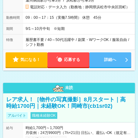
遠州病院駅から車3分
/
浜松駅から車3分
電話対応・データ入力（勤務地：静岡県浜松市中央区田町）
09：00～17：15（実働7.5時間） 休憩 45分
勤務時間
9/1～10月中旬 ※短期
期間
履歴書不要
/
40～50代活躍中
/
副業・WワークOK
/
服装自由
/
特徴
シフト勤務
気になる！
応募する
詳細へ
未読
レア求人！［物件の写真撮影］8月スタート｜高
時給1700円｜未経験OK！岡崎市(cb1sr02)
アルバイト
職種未経験OK
時給1,700円～1,700円
給与
月収例：24万9900円（7h×21日) 日払い、週払いOK（規定有
り） 【試用期間】試用期間なし