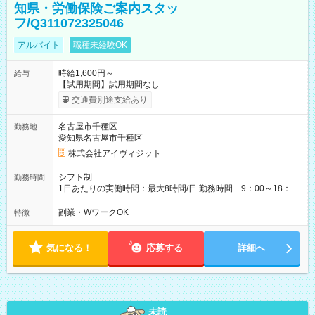
知県・労働保険ご案内スタッ
フ/Q311072325046
アルバイト
職種未経験OK
時給1,600円～
給与
【試用期間】試用期間なし
交通費別途支給あり
名古屋市千種区
勤務地
愛知県名古屋市千種区
株式会社アイヴィジット
シフト制
勤務時間
1日あたりの実働時間：最大8時間/日 勤務時間 9：00～18：
00(実働8h、休憩1h) 土日祝含む週3日～OK、シフト制 ※もちろ
ん週5日勤務もOK♪ 勤務期間：2026年8月12日～9月9日※リスト
副業・WワークOK
特徴
全件完了で業務終了
気になる！
応募する
詳細へ
未読