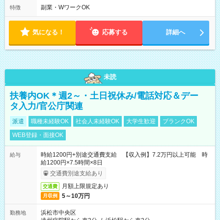
水・木・金・土 ※定休日：日曜日 ★10：00～15:00も勤務でき
副業・WワークOK
特徴
る方募集中！ ★金曜日・土曜日勤務できる方はシフト優遇！
気になる！
応募する
詳細へ
未読
扶養内OK＊週2～・土日祝休み/電話対応＆デー
タ入力/官公庁関連
派遣
職種未経験OK
社会人未経験OK
大学生歓迎
ブランクOK
WEB登録・面接OK
時給1200円+別途交通費支給 【収入例】7.2万円以上可能 時
給与
給1200円×7.5時間×8日
交通費別途支給あり
月額上限規定あり
交通費
5～10万円
月収例
浜松市中央区
勤務地