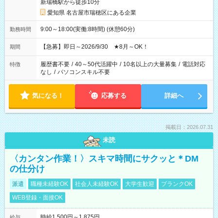
新瑞橋駅から徒歩10分
愛知県 名古屋市瑞穂区にある企業
9:00～18:00(実働:8時間) (休憩60分)
勤務時間
【急募】即日～2026/9/30 ★8月～OK！
期間
履歴書不要
/
40～50代活躍中
/
10名以上の大量募集
/
電話対応
特徴
なし
/
パソコンスキル不要
気になる！
応募する
詳細へ
掲載日：2026.07.31
未読
〈カンタン作業！〉スキマ時間にサクッと＊DM
の仕分け
派遣
職種未経験OK
社会人未経験OK
大学生歓迎
ブランクOK
WEB登録・面接OK
時給1,500円～1,875円
給与