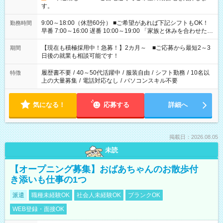
す。
9:00～18:00（休憩60分） ■ご希望があれば下記シフトもOK！
勤務時間
早番 7:00～16:00 遅番 10:00～19:00 「家族と休みを合わせた
い」 「余裕を持って夕飯の準備がしたい」 「できれば残業はし
たくない」 など、ご希望を教えてくださいね。 ※Wワーク希望
【現在も積極採用中！急募！】2カ月～ ■ご応募から最短2～3
期間
の方へ 今ご覧のお仕事で希望する勤務時間と、もう1つのお仕事
日後の就業も相談可能です！
の勤務時間。 合計で週40時間を超える場合は応募できません。
履歴書不要
/
40～50代活躍中
/
服装自由
/
シフト勤務
/
10名以
特徴
上の大量募集
/
電話対応なし
/
パソコンスキル不要
気になる！
応募する
詳細へ
掲載日：2026.08.05
未読
【オープニング募集】おばあちゃんのお散歩付
き添いも仕事の1つ
派遣
職種未経験OK
社会人未経験OK
ブランクOK
WEB登録・面接OK