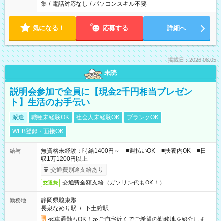
集
/
電話対応なし
/
パソコンスキル不要
気になる！
応募する
詳細へ
掲載日：2026.08.05
未読
説明会参加で全員に【現金2千円相当プレゼン
ト】生活のお手伝い
派遣
職種未経験OK
社会人未経験OK
ブランクOK
WEB登録・面接OK
無資格未経験：時給1400円～ ■週払いOK ■扶養内OK ■日
給与
収1万1200円以上
交通費別途支給あり
交通費全額支給（ガソリン代もOK！）
交通費
静岡県駿東郡
勤務地
長泉なめり駅
/
下土狩駅
≪車通勤もOK！≫ご自宅近くでご希望の勤務地を紹介しま