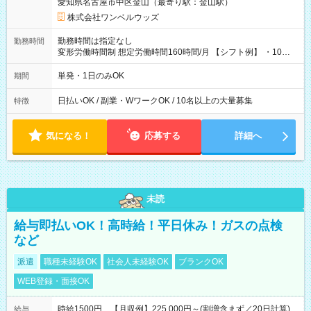
愛知県名古屋市中区金山（最寄り駅：金山駅）
株式会社ワンベルウッズ
勤務時間は指定なし
勤務時間
変形労働時間制 想定労働時間160時間/月 【シフト例】 ・10：
00～20：00
単発・1日のみOK
期間
日払いOK / 副業・WワークOK / 10名以上の大量募集
特徴
気になる！
応募する
詳細へ
未読
給与即払いOK！高時給！平日休み！ガスの点検
など
派遣
職種未経験OK
社会人未経験OK
ブランクOK
WEB登録・面接OK
時給1500円 【月収例】225,000円～(割増含まず／20日計算)
給与