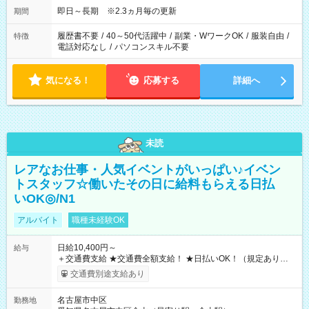
即日～長期 ※2.3ヵ月毎の更新
期間
履歴書不要
/
40～50代活躍中
/
副業・WワークOK
/
服装自由
/
特徴
電話対応なし
/
パソコンスキル不要
気になる！
応募する
詳細へ
未読
レアなお仕事・人気イベントがいっぱい♪イベン
トスタッフ☆働いたその日に給料もらえる日払
いOK◎/N1
アルバイト
職種未経験OK
日給10,400円～
給与
＋交通費支給 ★交通費全額支給！ ★日払いOK！（規定あり） ┗
働いたその日に現金GET♪ お仕事後はコンビニATMから 日払
交通費別途支給あり
い分を引き落とせます！ 【試用期間】試用期間なし
名古屋市中区
勤務地