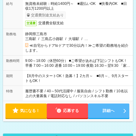
無資格未経験：時給1400円～ ■週払いOK ■扶養内OK ■日
給与
収1万1200円以上
交通費別途支給あり
交通費全額支給
交通費
静岡県三島市
勤務地
三島駅
/
三島広小路駅
/
大場駅
/
…
≪自宅からドアtoドアで30分以内！≫ご希望の勤務地を紹介
します。
9:00～18:00（休憩60分） ■ご希望があれば下記シフトもOK！
勤務時間
早番 7:00～16:00 遅番 10:00～19:00 夜勤 16:30～翌9:30 「家族
と休みを合わせたい」 「余裕を持って夕飯の準備がしたい」
「できれば残業はしたくない」 など、ご希望を教えてください
【8月中のスタートOK！急募！】2カ月～ ■8月～、9月スター
期間
ね。 ※Wワーク希望の方へ 今ご覧のお仕事で希望する勤務時間
トもOK！
と、もう1つのお仕事の勤務時間。 合計で週40時間を超える場
合は応募できません。
履歴書不要
/
40～50代活躍中
/
服装自由
/
シフト勤務
/
10名以
特徴
上の大量募集
/
電話対応なし
/
パソコンスキル不要
気になる！
応募する
詳細へ