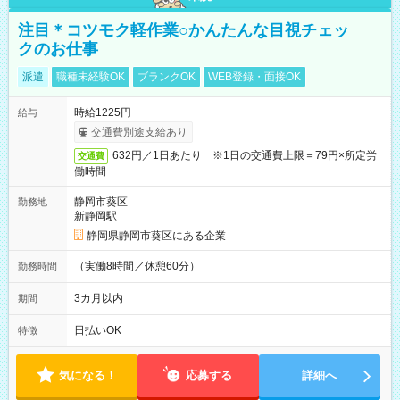
注目＊コツモク軽作業○かんたんな目視チェッ
クのお仕事
派遣
職種未経験OK
ブランクOK
WEB登録・面接OK
時給1225円
給与
交通費別途支給あり
632円／1日あたり ※1日の交通費上限＝79円×所定労
交通費
働時間
静岡市葵区
勤務地
新静岡駅
静岡県静岡市葵区にある企業
（実働8時間／休憩60分）
勤務時間
3カ月以内
期間
日払いOK
特徴
気になる！
応募する
詳細へ