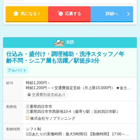
気になる！
応募する
詳細へ
未読
仕込み・盛付け・調理補助・洗浄スタッフ／年
齢不問・シニア層も活躍／駅徒歩3分
アルバイト
時給1,200円～
給与
時給1,200円～＋交通費規定支給（月上限15,000円） ★金土祝
前日は時給＋50円 ★調理経験・スキルを考慮し、スタート時給
交通費別途支給あり
優遇あり 【試用期間】試用期間なし
三重県四日市市
勤務地
三重県四日市市西新地10-4（最寄り駅：近鉄四日市駅）
株式会社サノプランニング
シフト制
勤務時間
1日あたりの実働時間：最大5時間/日 【勤務時間】 17:00～
22:00の間で、 週3日～・1日4時間～OK 【勤務日】 月・火・