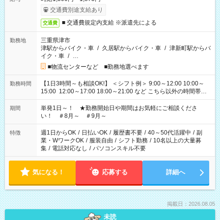
交通費別途支給あり
■ 交通費規定内支給 ※派遣先による
交通費
三重県津市
勤務地
津駅からバイク・車
/
久居駅からバイク・車
/
津新町駅からバ
イク・車
/
…
■物流センターなど ■勤務地選べます
【1日3時間～も相談OK!】 ＜シフト例＞ 9:00～12:00 10:00～
勤務時間
15:00 12:00～17:00 18:00～21:00 など こちら以外の時間帯も
お気軽にご相談ください！
単発1日～！ ★勤務開始日や期間はお気軽にご相談くださ
期間
い！ ＃8月～ ＃9月～
週1日からOK
/
日払いOK
/
履歴書不要
/
40～50代活躍中
/
副
特徴
業・WワークOK
/
服装自由
/
シフト勤務
/
10名以上の大量募
集
/
電話対応なし
/
パソコンスキル不要
気になる！
応募する
詳細へ
掲載日：2026.08.05
未読