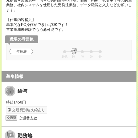
見積書や提案資料・簡単な契約書等の作成、価格・納期・取引条件等の調整
業務、社内システムを使用した受発注業務、データ確認と入力などお願いし
ます。
【仕事内容補足】
基本的なPC操作ができればOKです！
営業事務未経験でも応募可能です。
職場の雰囲気
年齢層
20代
30
40
50
60
募集情報
給与
時給1450円
交通費別途支給あり
交通費支給
交通費
勤務地