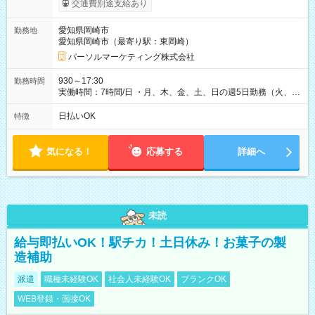
交通費別途支給あり
愛知県岡崎市
勤務地
愛知県岡崎市（最寄り駅：東岡崎）
パーソルマーケティング株式会社
930～17:30
勤務時間
実働時間：7時間/日 ・月、木、金、土、日の週5日勤務（火、水
は固定休です／夏季、年末年始等、長期休暇有り！） ・ワンシ
フト！ 残業ほぼナシ（0～5h/月）
日払いOK
特徴
気になる！
応募する
詳細へ
未読
給与即払いOK！駅チカ！土日休み！お菓子の製
造補助
派遣
職種未経験OK
社会人未経験OK
ブランクOK
WEB登録・面接OK