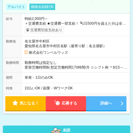
アルバイト
職種未経験OK
時給2,000円～
給与
＋交通費支給 ★交通費一部支給！ ┗1日500円を超えた分は全額
支給！ ※往復500円以内の方は自己負担となります ★日払い
交通費別途支給あり
OK！（規定あり） ┗働いたその日に現金GET♪ お仕事後はコン
ビニATMから 日払い分を引き落とせます！ 【試用期間】試用
名古屋市中村区
勤務地
期間なし
愛知県名古屋市中村区名駅（最寄り駅：名古屋駅）
株式会社ワンベルウッズ
勤務時間は指定なし
勤務時間
変形労働時間制 想定労働時間170時間/月 ☆シフト例 ＊8/15～
10/26 全日共通 08：00～12：00 17：00～21：00 ＊8/31
～9/19のみ下記シフトもあります！ 12：00～16：00 ＊9/6～
単発・1日のみOK
期間
10/6、10/11～26のみ下記シフトもあります！ 07：00～11：
00
日払いOK / 副業・WワークOK
特徴
気になる！
応募する
詳細へ
未読