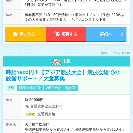
【8月中のスタートOK！急募！】2カ月～ ■ご応募から最短2～
期間
ね。 ※Wワーク希望の方へ 今ご覧のお仕事で希望する勤務時間
3日後に就業が可能です！
と、もう1つのお仕事の勤務時間。 合計で週40時間を超える場
合は応募できません。
履歴書不要
/
40～50代活躍中
/
服装自由
/
シフト勤務
/
10名以
特徴
上の大量募集
/
電話対応なし
/
パソコンスキル不要
気になる！
応募する
詳細へ
掲載日：2026.08.10
未読
時給1900円！【アジア競技大会】競技会場での
設営サポート／大量募集
派遣
職種未経験OK
WEB登録・面接OK
時給1900円
給与
交通費別途支給あり
交通費支給
交通費
名古屋市瑞穂区
勤務地
瑞穂運動場東駅から徒歩7分
/
瑞穂運動場西駅から徒歩10分
/