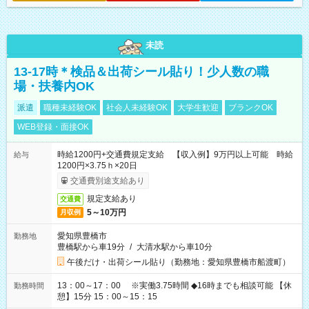
未読
13-17時＊検品＆出荷シール貼り！少人数の職
場・扶養内OK
派遣
職種未経験OK
社会人未経験OK
大学生歓迎
ブランクOK
WEB登録・面接OK
時給1200円+交通費規定支給 【収入例】9万円以上可能 時給
給与
1200円×3.75ｈ×20日
交通費別途支給あり
規定支給あり
交通費
5～10万円
月収例
愛知県豊橋市
勤務地
豊橋駅から車19分
/
大清水駅から車10分
午後だけ・出荷シール貼り（勤務地：愛知県豊橋市船渡町）
13：00～17：00 ※実働3.75時間 ◆16時までも相談可能 【休
勤務時間
憩】15分 15：00～15：15