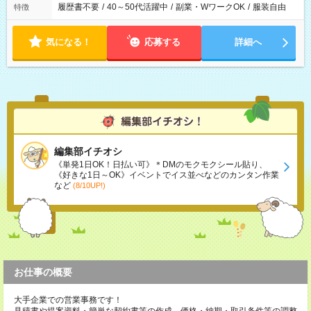
履歴書不要
/
40～50代活躍中
/
副業・WワークOK
/
服装自由
特徴
気になる！
応募する
詳細へ
編集部イチオシ
《単発1日OK！日払い可》＊DMのモクモクシール貼り、
《好きな1日～OK》イベントでイス並べなどのカンタン作業
など
(8/10UP!)
お仕事の概要
大手企業での営業事務です！