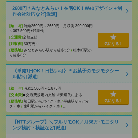
2600円＊みなとみらい！在宅OK！Webデザイン＋制
作会社対応など[派遣]
[給 与]
時給2600円～2650円 月収例 390,000円
～397,500円+残業代
[交通費]
全額支給
[月収例]
30万円～
気になる！
[勤務地]
みなとみらい駅から徒歩5分
/
桜木町駅か
ら徒歩8分
《単発1日OK！日払い可》＊お菓子のモクモクシー
ル貼り[派遣]
[給 与]
時給1,500円～1,875円
[交通費]
■ 交通費規定内支給 ※派遣先による
気になる！
[勤務地]
勝田駅からバイク・車
/
平磯駅からバイ
ク・車
/
佐和駅からバイク・車
/
…
【NTTグループ】＼フルリモOK／月56万↑モニタリ
ング検討・検証など[派遣]