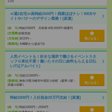
11分
≪週2在宅≫高時給2500円！残業ほぼナシ！WEBサ
イトやバナーのデザイン業務！[派遣]
[給 与]
時給2500円 月収例 400,000円+残業代
[交通費]
全額支給
[月収例]
30万円～
気になる！
[勤務地]
大崎駅から徒歩7分
人気イベントも！好きな場所で働けるイベントスタ
ッフ☆来社不要！働いたその日に給料もらえる日払
い/T1[アルバイト]
[給 与]
日給13,000円～
[勤務地]
神奈川県川崎市中原区小杉町（最寄り駅：
気になる！
武蔵小杉駅）
時給2000円！入社祝金20万円支給！[派遣]
[給 与]
時給2000円～2500円