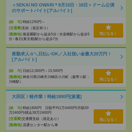
＜SEKAI NO OWARI＊8月15日・16日＞ドーム公演
のサポートバイト[アルバイト]
[給 与]
時給1250円～
[交通費]
支給（規定有り）
気になる！
[勤務地]
後楽園駅から徒歩5分
/
水道橋駅から徒歩5
分
/
春日(東京都)駅から徒歩7分
夜勤求人☆＼日払いOK／入社祝い金最大20万円！
[アルバイト]
[給 与]
日給12,000円～15,500円
[勤務地]
神奈川県川崎市川崎区小川町（最寄り駅：
気になる！
川崎駅）
大田区！軽作業！時給1800円[派遣]
[給 与]
時給1800円 日額平均1万4400円/月額30
万2400円/残込39万2400円
[交通費]
交通費支給（規定あり）
気になる！
[勤務地]
流通センター駅から車