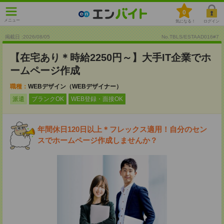
0
メニュー
気になる！
ログイン
掲載日 :2026
/
08
/
05
No.TBLS/ESTAAD016#7
【在宅あり＊時給2250円～】大手IT企業でホ
ームページ作成
職種：
WEBデザイン（WEBデザイナー）
派遣
ブランクOK
WEB登録・面接OK
年間休日120日以上＊フレックス適用！自分のセン
スでホームページ作成しませんか？