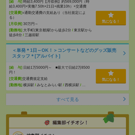
[給 与]
時給3,400円【月収例】約569,000円（時
給3,400円×実働7.50h×21日+残業10h）+交通費
[交通費]
○通勤交通費の支給あり（当社規定によ
る）
気になる！
[月収例]
30万円～
[勤務地]
大手町(東京都)駅から徒歩2分
/
東京駅から
徒歩8分
/
三越前駅
＜単発＊1日～OK！＞コンサートなどのグッズ販売
スタッフ＊[アルバイト]
[給 与]
日給1万5000円～ ■最大で日給2万8500
円！
[交通費]
交通費規定支給
気になる！
[勤務地]
横浜駅
/
みなとみらい駅
/
西横浜駅
/
…
すべて見る