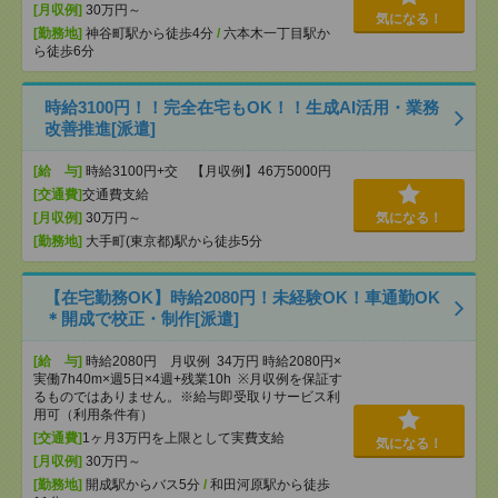
[月収例]
30万円～
気になる！
[勤務地]
神谷町駅から徒歩4分
/
六本木一丁目駅か
ら徒歩6分
時給3100円！！完全在宅もOK！！生成AI活用・業務
改善推進[派遣]
[給 与]
時給3100円+交 【月収例】46万5000円
[交通費]
交通費支給
[月収例]
30万円～
気になる！
[勤務地]
大手町(東京都)駅から徒歩5分
【在宅勤務OK】時給2080円！未経験OK！車通勤OK
＊開成で校正・制作[派遣]
[給 与]
時給2080円 月収例 34万円 時給2080円×
実働7h40m×週5日×4週+残業10h ※月収例を保証す
るものではありません。※給与即受取りサービス利
用可（利用条件有）
[交通費]
1ヶ月3万円を上限として実費支給
気になる！
[月収例]
30万円～
[勤務地]
開成駅からバス5分
/
和田河原駅から徒歩