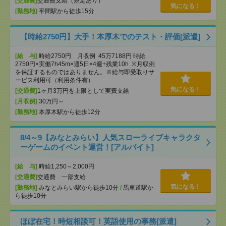
[交通費]
交通費支給（規定あり）
気になる！
[勤務地]
平間駅から徒歩15分
【時給2750円】大手！本厚木でのテスト・評価[派遣]
[給 与]
時給2750円 月収例 45万7188円 時給
2750円×実働7h45m×週5日×4週+残業10h ※月収例
を保証するものではありません。※給与即受取りサ
ービス利用可（利用条件有）
気になる！
[交通費]
1ヶ月3万円を上限として実費支給
[月収例]
30万円～
[勤務地]
本厚木駅から徒歩12分
8/4～9【みなとみらい】人気スローライブキャラクタ
ーゲームのイベント運営！[アルバイト]
[給 与]
時給1,250～2,000円
[交通費]
交通費 一部支給
気になる！
[勤務地]
みなとみらい駅から徒歩10分
/
馬車道駅か
ら徒歩10分
ほぼ在宅！時短相談可！英語使用の事務[派遣]