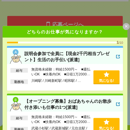
応募ページへ
×
どちらのお仕事が気になりますか？
1
/10
気になる！
説明会参加で全員に【現金2千円相当プレゼ
ント】生活のお手伝い[派遣]
メール
LINE
で送る
で送る
無資格未経験：時給1500円～ ■週払
給与
いOK ■扶養内OK ■日収1万2000円
以上
川崎駅 / 川崎新町駅 / 昭和駅 / …
気になる!
勤務地
シェア
ツイート
ブックマーク
【オープニング募集】おばあちゃんのお散歩
あなたの閲覧履歴からの
付き添いも仕事の1つ[派遣]
おすすめ
無資格未経験：時給1500円～ ■週払
給与
いOK ■扶養内OK ■日収1万2000円
以上
武蔵小杉駅 / 武蔵新城駅 / 元住吉駅 /
気になる!
勤務地