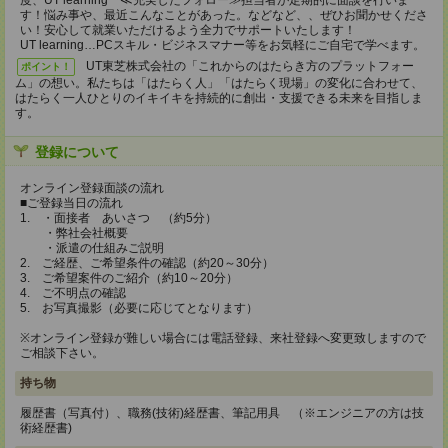
度、UT learning ≪充実したフォロー≫担当者が定期的に面談を行いま
す！悩み事や、最近こんなことがあった。などなど、、ぜひお聞かせくださ
い！安心して就業いただけるよう全力でサポートいたします！
UT learning…PCスキル・ビジネスマナー等をお気軽にご自宅で学べます。
UT東芝株式会社の「これからのはたらき方のプラットフォー
ポイント！
ム」の想い。私たちは「はたらく人」「はたらく現場」の変化に合わせて、
はたらく一人ひとりのイキイキを持続的に創出・支援できる未来を目指しま
す。
登録について
オンライン登録面談の流れ
■ご登録当日の流れ
1. ・面接者 あいさつ （約5分）
・弊社会社概要
・派遣の仕組みご説明
2. ご経歴、ご希望条件の確認（約20～30分）
3. ご希望案件のご紹介（約10～20分）
4. ご不明点の確認
5. お写真撮影（必要に応じてとなります）
※オンライン登録が難しい場合には電話登録、来社登録へ変更致しますので
ご相談下さい。
持ち物
履歴書（写真付）、職務(技術)経歴書、筆記用具 （※エンジニアの方は技
術経歴書)