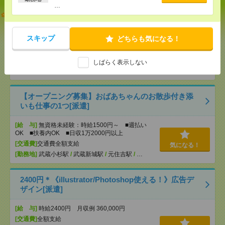
…
説明会参加で全員に【現金2千円相当プレゼント】生
活のお手伝い[派遣]
スキップ
どちらも気になる！
[給 与]
無資格未経験：時給1500円～ ■週払い
OK ■扶養内OK ■日収1万2000円以上
[交通費]
交通費全額支給
しばらく表示しない
気になる！
[勤務地]
川崎駅
/
川崎新町駅
/
昭和駅
/
…
【オープニング募集】おばあちゃんのお散歩付き添
いも仕事の1つ[派遣]
[給 与]
無資格未経験：時給1500円～ ■週払い
OK ■扶養内OK ■日収1万2000円以上
[交通費]
交通費全額支給
気になる！
[勤務地]
武蔵小杉駅
/
武蔵新城駅
/
元住吉駅
/
…
2400円＊《illustrator/Photoshop使える！》広告デ
ザイン[派遣]
[給 与]
時給2400円 月収例 360,000円
[交通費]
全額支給