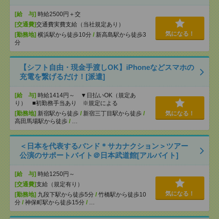
[給 与]
時給2500円＋交
[交通費]
交通費実費支給（当社規定あり）
気になる！
[勤務地]
横浜駅から徒歩10分
/
新高島駅から徒歩3
分
【シフト自由・現金手渡しOK】iPhoneなどスマホの
充電を繋げるだけ！[派遣]
[給 与]
時給1414円～ ▼日払いOK（規定あ
り） ■初勤務手当あり ※規定による
[勤務地]
新宿駅から徒歩
/
新宿三丁目駅から徒歩
/
気になる！
高田馬場駅から徒歩
/
…
＜日本を代表するバンド＊サカナクション＞ツアー
公演のサポートバイト＠日本武道館[アルバイト]
[給 与]
時給1250円～
[交通費]
支給（規定有り）
気になる！
[勤務地]
九段下駅から徒歩5分
/
竹橋駅から徒歩10
分
/
神保町駅から徒歩15分
/
…