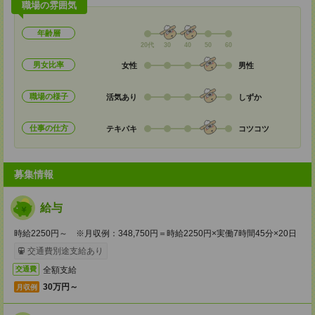
職場の雰囲気
年齢層
20代
30
40
50
60
男女比率
女性
男性
職場の様子
活気あり
しずか
仕事の仕方
テキパキ
コツコツ
募集情報
給与
時給2250円～ ※月収例：348,750円＝時給2250円×実働7時間45分×20日
交通費別途支給あり
全額支給
交通費
30万円～
月収例