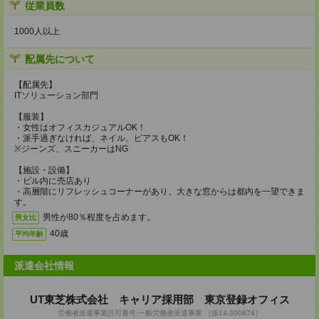
従業員数
1000人以上
配属先について
【配属先】
ITソリューション部門
【服装】
・女性はオフィスカジュアルOK！
・派手過ぎなければ、ネイル、ピアスもOK！
※ジーンズ、スニーカーはNG
【施設・設備】
・ビル内に売店あり
・高層階にリフレッシュコーナーがあり、大きな窓からは都内を一望できま
す。
男性が80％程度を占めます。
男女比
40歳
平均年齢
派遣会社情報
UT東芝株式会社 キャリア採用部 東京登録オフィス
労働者派遣事業許可番号:一般労働者派遣事業 ［派14-300874］