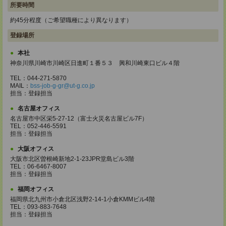
所要時間
約45分程度（ご希望職種により異なります）
登録場所
本社
神奈川県川崎市川崎区日進町１番５３ 興和川崎東口ビル４階
TEL：044-271-5870
MAIL：
bss-job-g-gr@ut-g.co.jp
担当：登録担当
名古屋オフィス
名古屋市中区栄5-27-12（富士火災名古屋ビル7F）
TEL：052-446-5591
担当：登録担当
大阪オフィス
大阪市北区曽根崎新地2-1-23JPR堂島ビル3階
TEL：06-6467-8007
担当：登録担当
福岡オフィス
福岡県北九州市小倉北区浅野2-14-1小倉KMMビル4階
TEL：093-883-7648
担当：登録担当