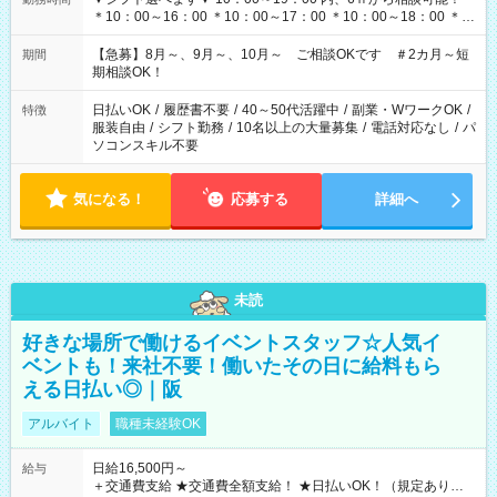
＊10：00～16：00 ＊10：00～17：00 ＊10：00～18：00 ＊
11：00～19：00 ＊12：00～19：00 ＊13：00～19：00
【急募】8月～、9月～、10月～ ご相談OKです ＃2カ月～短
期間
期相談OK！
日払いOK
/
履歴書不要
/
40～50代活躍中
/
副業・WワークOK
/
特徴
服装自由
/
シフト勤務
/
10名以上の大量募集
/
電話対応なし
/
パ
ソコンスキル不要
気になる！
応募する
詳細へ
未読
好きな場所で働けるイベントスタッフ☆人気イ
ベントも！来社不要！働いたその日に給料もら
える日払い◎｜阪
アルバイト
職種未経験OK
日給16,500円～
給与
＋交通費支給 ★交通費全額支給！ ★日払いOK！（規定あり） ┗