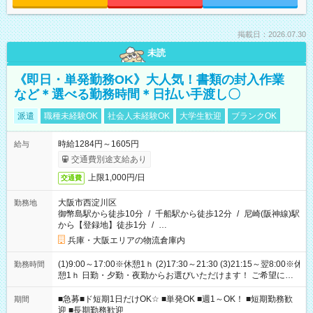
掲載日：2026.07.30
未読
《即日・単発勤務OK》大人気！書類の封入作業
など＊選べる勤務時間＊日払い手渡し〇
派遣
職種未経験OK
社会人未経験OK
大学生歓迎
ブランクOK
時給1284円～1605円
給与
交通費別途支給あり
上限1,000円/日
交通費
大阪市西淀川区
勤務地
御幣島駅から徒歩10分
/
千船駅から徒歩12分
/
尼崎(阪神線)駅
から【登録地】徒歩1分
/
…
兵庫・大阪エリアの物流倉庫内
(1)9:00～17:00※休憩1ｈ (2)17:30～21:30 (3)21:15～翌8:00※休
勤務時間
憩1ｈ 日勤・夕勤・夜勤からお選びいただけます！ ご希望に合
わせて働けるお仕事です(*^^*) 【その他選べる勤務時間】 8-17
時/9-17時/9-18時/10-18時/11-21時/18-22時/20-翌4時/21-翌5
■急募■ド短期1日だけOK☆ ■単発OK ■週1～OK！ ■短期勤務歓
期間
時/22-翌6時/0-翌8時 ご自身のご都合で選んで頂ける完全自由シ
迎 ■長期勤務歓迎