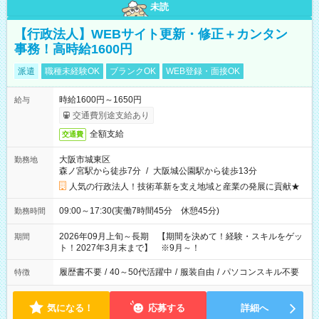
未読
【行政法人】WEBサイト更新・修正＋カンタン
事務！高時給1600円
派遣
職種未経験OK
ブランクOK
WEB登録・面接OK
時給1600円～1650円
給与
交通費別途支給あり
全額支給
交通費
大阪市城東区
勤務地
森ノ宮駅から徒歩7分
/
大阪城公園駅から徒歩13分
人気の行政法人！技術革新を支え地域と産業の発展に貢献★
09:00～17:30(実働7時間45分 休憩45分)
勤務時間
2026年09月上旬～長期 【期間を決めて！経験・スキルをゲッ
期間
ト！2027年3月末まで】 ※9月～！
履歴書不要
/
40～50代活躍中
/
服装自由
/
パソコンスキル不要
特徴
気になる！
応募する
詳細へ