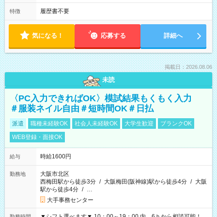
履歴書不要
特徴
気になる！
応募する
詳細へ
掲載日：2026.08.06
未読
〈PC入力できればOK〉模試結果もくもく入力
＃服装ネイル自由＃短時間OK＃日払
派遣
職種未経験OK
社会人未経験OK
大学生歓迎
ブランクOK
WEB登録・面接OK
時給1600円
給与
大阪市北区
勤務地
西梅田駅から徒歩3分
/
大阪梅田(阪神線)駅から徒歩4分
/
大阪
駅から徒歩4分
/
…
大手事務センター
▼シフト選べます▼ 10：00～19：00 内、6ｈから相談可能！
勤務時間