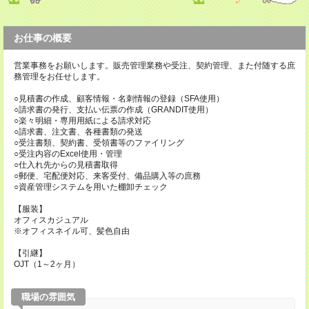
お仕事の概要
営業事務をお願いします。販売管理業務や受注、契約管理、また付随する庶
務管理をお任せします。
○見積書の作成、顧客情報・名刺情報の登録（SFA使用）
○請求書の発行、支払い伝票の作成（GRANDIT使用）
○楽々明細・専用用紙による請求対応
○請求書、注文書、各種書類の発送
○受注書類、契約書、受領書等のファイリング
○受注内容のExcel使用・管理
○仕入れ先からの見積書取得
○郵便、宅配便対応、来客受付、備品購入等の庶務
○資産管理システムを用いた棚卸チェック
【服装】
オフィスカジュアル
※オフィスネイル可、髪色自由
【引継】
OJT（1～2ヶ月）
職場の雰囲気