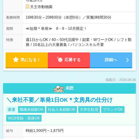
ら徒歩5分
天王寺動物園
16時30分～20時00分（休憩0分）／実働3時間30分
勤務時間
≪短期＊単発≫ 8・9・10月限定！
期間
週1日からOK
/
40～50代活躍中
/
副業・WワークOK
/
シフト勤
特徴
務
/
10名以上の大量募集
/
パソコンスキル不要
気になる！
応募する
詳細へ
掲載日：2026.08.06
未読
＼来社不要／単発1日OK＊文房具の仕分け
派遣
職種未経験OK
社会人未経験OK
大学生歓迎
ブランクOK
WEB登録・面接OK
時給1,500円～1,875円
給与