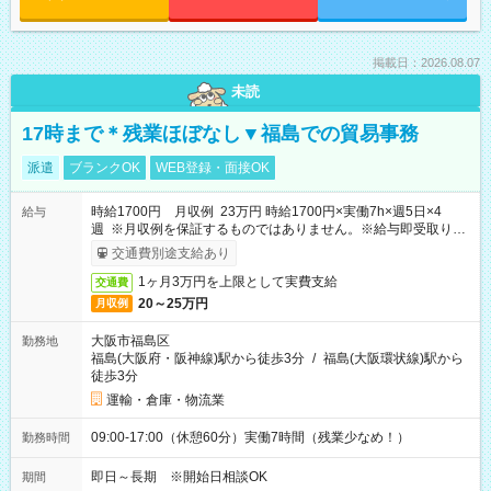
掲載日：2026.08.07
未読
17時まで＊残業ほぼなし▼福島での貿易事務
派遣
ブランクOK
WEB登録・面接OK
時給1700円 月収例 23万円 時給1700円×実働7h×週5日×4
給与
週 ※月収例を保証するものではありません。※給与即受取りサ
ービス利用可（利用条件有）
交通費別途支給あり
1ヶ月3万円を上限として実費支給
交通費
20～25万円
月収例
大阪市福島区
勤務地
福島(大阪府・阪神線)駅から徒歩3分
/
福島(大阪環状線)駅から
徒歩3分
運輸・倉庫・物流業
09:00-17:00（休憩60分）実働7時間（残業少なめ！）
勤務時間
即日～長期 ※開始日相談OK
期間