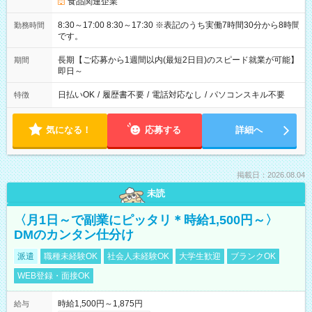
食品関連企業
8:30～17:00 8:30～17:30 ※表記のうち実働7時間30分から8時間
勤務時間
です。
長期【ご応募から1週間以内(最短2日目)のスピード就業が可能】
期間
即日～
日払いOK
/
履歴書不要
/
電話対応なし
/
パソコンスキル不要
特徴
気になる！
応募する
詳細へ
掲載日：2026.08.04
未読
〈月1日～で副業にピッタリ＊時給1,500円～〉
DMのカンタン仕分け
派遣
職種未経験OK
社会人未経験OK
大学生歓迎
ブランクOK
WEB登録・面接OK
時給1,500円～1,875円
給与