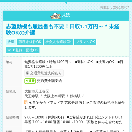
掲載日：2026.08.07
未読
志望動機も履歴書も不要！日収1.1万円～＊未経
験OKの介護
派遣
職種未経験OK
社会人未経験OK
ブランクOK
WEB登録・面接OK
無資格未経験：時給1400円～ ■週払いOK ■扶養内OK ■日
給与
収1万1200円以上
交通費別途支給あり
交通費全額支給
交通費
大阪市天王寺区
勤務地
天王寺駅
/
大阪上本町駅
/
鶴橋駅
/
…
≪自宅からドアtoドアで30分以内！≫ご希望の勤務地を紹介
します。
9:00～18:00（休憩60分） ■ご希望があれば下記シフトもOK！
勤務時間
早番 7:00～16:00 遅番 10:00～19:00 「家族と休みを合わせた
い」 「余裕を持って夕飯の準備がしたい」 「できれば残業はし
たくない」 など、ご希望を教えてくださいね。 ※Wワーク希望