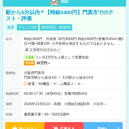
未読
駅から5分以内＊【時給2400円】門真市でのテ
スト・評価
派遣
ブランクOK
WEB登録・面接OK
時給2400円 月収例 39万9000円 時給2400円×実働7h45m×週5
給与
日×4週+残業10h ※月収例を保証するものではありません。※給
与即受取りサービス利用可（利用条件有）
交通費別途支給あり
1ヶ月3万円を上限として実費支給
交通費
30万円～
月収例
大阪府門真市
勤務地
門真市駅から徒歩3分
/
大日駅から徒歩14分
家電・AV機器・ゲ－ム機器メ－カ－
09:00-17:30（休憩45分）実働7時間45分
勤務時間
2026年10月01日～長期 ※開始日相談OK ※10月～
期間
履歴書不要
/
40～50代活躍中
特徴
気になる！
応募する
詳細へ