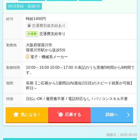
WEB登録・面接OK
時給1400円
給与
交通費別途支給あり
交通費支給有り
交通費
大阪府寝屋川市
勤務地
寝屋川市駅から徒歩5分
電子・機械系メーカー
10:00～16:00 10:00～17:00 ※表記のうち実働5時間から6時間で
勤務時間
す。
長期【ご応募から1週間以内(最短2日目)のスピード就業が可能】
期間
即日～
日払いOK
/
履歴書不要
/
電話対応なし
/
パソコンスキル不要
特徴
気になる！
応募する
詳細へ
掲載日：2026.08.03