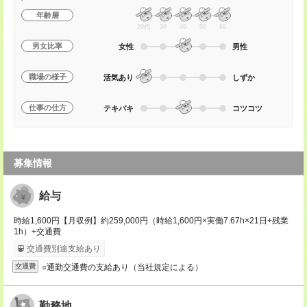
年齢層
20代
30
40
50
60
男女比率
女性
男性
職場の様子
活気あり
しずか
仕事の仕方
テキパキ
コツコツ
募集情報
給与
時給1,600円【月収例】約259,000円（時給1,600円×実働7.67h×21日+残業
1h）+交通費
交通費別途支給あり
○通勤交通費の支給あり（当社規定による）
交通費
勤務地