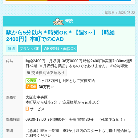
掲載日：2026.07.22
未読
駅から5分以内＊時短OK＊【週3～】【時給
2400円】本町でのCAD
派遣
ブランクOK
WEB登録・面接OK
時給2400円 月収例 36万0000円 時給2400円×実働7h30m×週5
給与
日×4週 ※月収例を保証するものではありません。※給与即受取
りサービス利用可（利用条件有）
交通費別途支給あり
1ヶ月3万円を上限として実費支給
交通費
30万円～
月収例
大阪市中央区
勤務地
本町駅から徒歩2分
/
淀屋橋駅から徒歩10分
サ－ビス
09:30-18:00（休憩60分）実働7時間30分 （残業少なめ！）
勤務時間
【急募】即日～長期 ※1か月以内のスタートも可能！開始日は
期間
ご相談ください