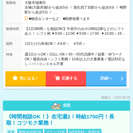
大阪市城東区
勤務地
京橋(大阪府)駅から徒歩5分
/
蒲生四丁目駅から徒歩5分
/
鴫野
駅から徒歩5分
/
…
■物流センターなど ■勤務地選べます
【1日3時間～も相談OK!】午前中のみや18時以降などのシフト
勤務時間
あり！ シフト例 ▼9:00～12:00 ▼9:00～17:00 ▼10:00～19:00
▼18:00～21:00
1日だけの単発OK！＃8月～ ＃9月～
期間
週1日からOK
/
日払いOK
/
40～50代活躍中
/
副業・Wワーク
特徴
OK
/
服装自由
/
シフト勤務
/
10名以上の大量募集
/
電話対応な
し
/
パソコンスキル不要
気になる！
応募する
詳細へ
掲載日：2026.08.05
未読
《時間相談OK！》在宅週2！時給1700円！長
期！コツモク業務！
派遣
職種未経験OK
ブランクOK
WEB登録・面接OK