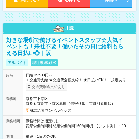
未読
好きな場所で働けるイベントスタッフ☆人気イ
ベントも！来社不要！働いたその日に給料もら
える日払い◎｜阪
アルバイト
職種未経験OK
日給16,500円～
給与
＋交通費支給 ★交通費全額支給！ ★日払いOK！（規定あり） ┗
働いたその日に現金GET♪ お仕事後はコンビニATMから 日払
交通費別途支給あり
い分を引き落とせます！ 【試用期間】試用期間なし
京都市下京区
勤務地
京都府京都市下京区真町（最寄り駅：京都河原町駅）
株式会社ワンベルウッズ
勤務時間は指定なし
勤務時間
変形労働時間制 想定労働時間160時間/月 【シフト例】 ・10：
00～20：00
単発・1日のみOK
期間