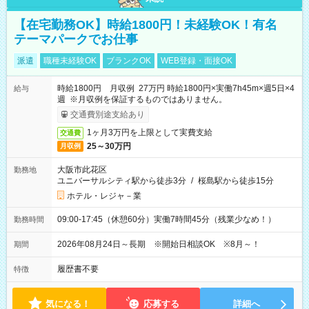
【在宅勤務OK】時給1800円！未経験OK！有名
テーマパークでお仕事
派遣
職種未経験OK
ブランクOK
WEB登録・面接OK
時給1800円 月収例 27万円 時給1800円×実働7h45m×週5日×4
給与
週 ※月収例を保証するものではありません。
交通費別途支給あり
1ヶ月3万円を上限として実費支給
交通費
25～30万円
月収例
大阪市此花区
勤務地
ユニバーサルシティ駅から徒歩3分
/
桜島駅から徒歩15分
ホテル・レジャ－業
09:00-17:45（休憩60分）実働7時間45分（残業少なめ！）
勤務時間
2026年08月24日～長期 ※開始日相談OK ※8月～！
期間
履歴書不要
特徴
気になる！
応募する
詳細へ