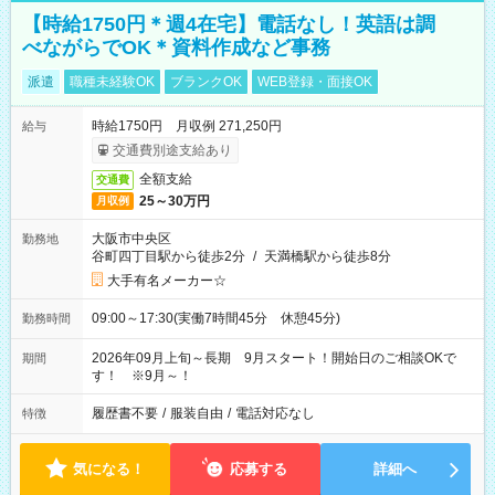
【時給1750円＊週4在宅】電話なし！英語は調
べながらでOK＊資料作成など事務
派遣
職種未経験OK
ブランクOK
WEB登録・面接OK
時給1750円 月収例 271,250円
給与
交通費別途支給あり
全額支給
交通費
25～30万円
月収例
大阪市中央区
勤務地
谷町四丁目駅から徒歩2分
/
天満橋駅から徒歩8分
大手有名メーカー☆
09:00～17:30(実働7時間45分 休憩45分)
勤務時間
2026年09月上旬～長期 9月スタート！開始日のご相談OKで
期間
す！ ※9月～！
履歴書不要
/
服装自由
/
電話対応なし
特徴
気になる！
応募する
詳細へ