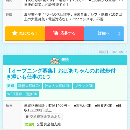
【現在も積極採用中！急募！】2カ月～ ■ご応募から最短2～3
期間
の方へ 今ご覧のお仕事で希望する勤務時間と、もう1つのお仕事
日後の就業も相談可能です！
の勤務時間。 合計で週40時間を超える場合は応募できません。
履歴書不要
/
40～50代活躍中
/
服装自由
/
シフト勤務
/
10名以
特徴
上の大量募集
/
電話対応なし
/
パソコンスキル不要
気になる！
応募する
詳細へ
掲載日：2026.08.07
未読
【オープニング募集】おばあちゃんのお散歩付
き添いも仕事の1つ
派遣
職種未経験OK
社会人未経験OK
ブランクOK
WEB登録・面接OK
無資格未経験：時給1400円～ ■週払いOK ■扶養内OK ■日
給与
収1万1200円以上
交通費別途支給あり
交通費全額支給
交通費