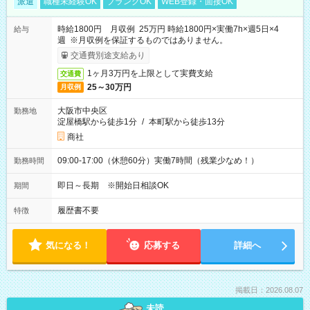
派遣
職種未経験OK
ブランクOK
WEB登録・面接OK
時給1800円 月収例 25万円 時給1800円×実働7h×週5日×4
給与
週 ※月収例を保証するものではありません。
交通費別途支給あり
1ヶ月3万円を上限として実費支給
交通費
25～30万円
月収例
大阪市中央区
勤務地
淀屋橋駅から徒歩1分
/
本町駅から徒歩13分
商社
09:00-17:00（休憩60分）実働7時間（残業少なめ！）
勤務時間
即日～長期 ※開始日相談OK
期間
履歴書不要
特徴
気になる！
応募する
詳細へ
掲載日：2026.08.07
未読