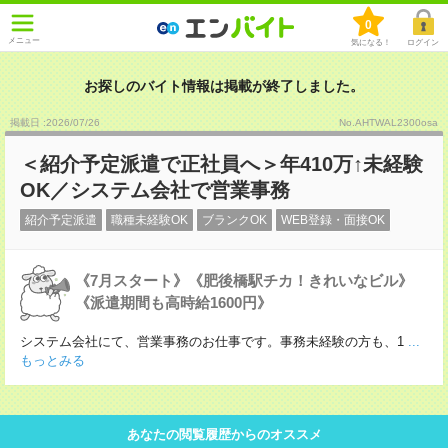
0
メニュー
気になる！
ログイン
お探しのバイト情報は掲載が終了しました。
掲載日 :2026
/
07
/
26
No.AHTWAL2300osa
＜紹介予定派遣で正社員へ＞年410万↑未経験
OK／システム会社で営業事務
紹介予定派遣
職種未経験OK
ブランクOK
WEB登録・面接OK
《7月スタート》《肥後橋駅チカ！きれいなビル》
《派遣期間も高時給1600円》
システム会社にて、営業事務のお仕事です。事務未経験の方も、1
...
もっとみる
あなたの閲覧履歴からのオススメ