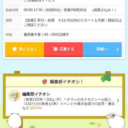
情報処理サ－ビス
09:00-17:30（休憩60分）実働7時間30分 （残業少なめ！）
勤務時間
【急募】即日～長期 ※1か月以内のスタートも可能！開始日は
期間
ご相談ください
履歴書不要
/
40～50代活躍中
特徴
気になる！
応募する
詳細へ
編集部イチオシ
《単発1日OK！日払い可》＊チラシのモクモクシール貼り、
《1日だけの単発もOK》イベントや展示会場での設営・撤去
など
(8/7UP!)