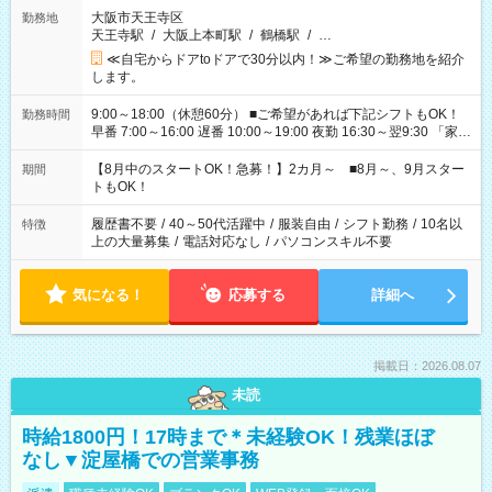
大阪市天王寺区
勤務地
天王寺駅
/
大阪上本町駅
/
鶴橋駅
/
…
≪自宅からドアtoドアで30分以内！≫ご希望の勤務地を紹介
します。
9:00～18:00（休憩60分） ■ご希望があれば下記シフトもOK！
勤務時間
早番 7:00～16:00 遅番 10:00～19:00 夜勤 16:30～翌9:30 「家族
と休みを合わせたい」 「余裕を持って夕飯の準備がしたい」
「できれば残業はしたくない」 など、ご希望を教えてください
【8月中のスタートOK！急募！】2カ月～ ■8月～、9月スター
期間
ね。 ※Wワーク希望の方へ 今ご覧のお仕事で希望する勤務時間
トもOK！
と、もう1つのお仕事の勤務時間。 合計で週40時間を超える場
合は応募できません。
履歴書不要
/
40～50代活躍中
/
服装自由
/
シフト勤務
/
10名以
特徴
上の大量募集
/
電話対応なし
/
パソコンスキル不要
気になる！
応募する
詳細へ
掲載日：2026.08.07
未読
時給1800円！17時まで＊未経験OK！残業ほぼ
なし▼淀屋橋での営業事務