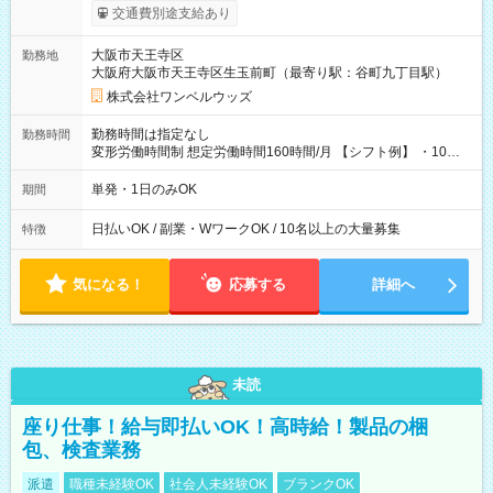
働いたその日に現金GET♪ お仕事後はコンビニATMから 日払
交通費別途支給あり
い分を引き落とせます！ 【試用期間】試用期間なし
大阪市天王寺区
勤務地
大阪府大阪市天王寺区生玉前町（最寄り駅：谷町九丁目駅）
株式会社ワンベルウッズ
勤務時間は指定なし
勤務時間
変形労働時間制 想定労働時間160時間/月 【シフト例】 ・10：
00～20：00
単発・1日のみOK
期間
日払いOK / 副業・WワークOK / 10名以上の大量募集
特徴
気になる！
応募する
詳細へ
未読
座り仕事！給与即払いOK！高時給！製品の梱
包、検査業務
派遣
職種未経験OK
社会人未経験OK
ブランクOK