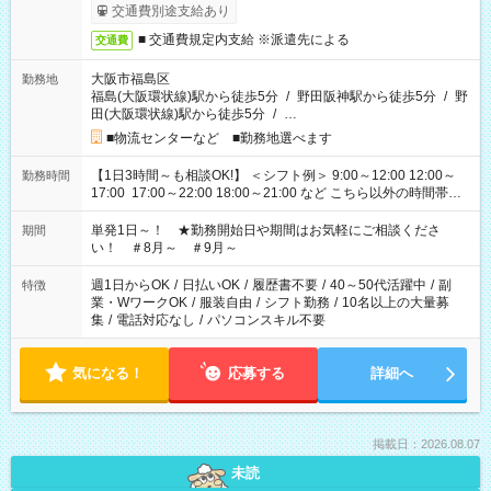
交通費別途支給あり
■ 交通費規定内支給 ※派遣先による
交通費
大阪市福島区
勤務地
福島(大阪環状線)駅から徒歩5分
/
野田阪神駅から徒歩5分
/
野
田(大阪環状線)駅から徒歩5分
/
…
■物流センターなど ■勤務地選べます
【1日3時間～も相談OK!】 ＜シフト例＞ 9:00～12:00 12:00～
勤務時間
17:00 17:00～22:00 18:00～21:00 など こちら以外の時間帯も
お気軽にご相談ください！
単発1日～！ ★勤務開始日や期間はお気軽にご相談くださ
期間
い！ ＃8月～ ＃9月～
週1日からOK
/
日払いOK
/
履歴書不要
/
40～50代活躍中
/
副
特徴
業・WワークOK
/
服装自由
/
シフト勤務
/
10名以上の大量募
集
/
電話対応なし
/
パソコンスキル不要
気になる！
応募する
詳細へ
掲載日：2026.08.07
未読