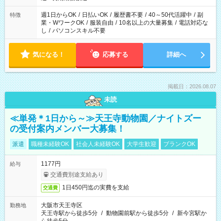
フト！
週1日からOK
/
日払いOK
/
履歴書不要
/
40～50代活躍中
/
副
特徴
業・WワークOK
/
服装自由
/
10名以上の大量募集
/
電話対応な
し
/
パソコンスキル不要
気になる！
応募する
詳細へ
掲載日：2026.08.07
未読
≪単発＊1日から～≫天王寺動物園／ナイトズー
の受付案内メンバー大募集！
派遣
職種未経験OK
社会人未経験OK
大学生歓迎
ブランクOK
1177円
給与
交通費別途支給あり
1日450円迄の実費を支給
交通費
大阪市天王寺区
勤務地
天王寺駅から徒歩5分
/
動物園前駅から徒歩5分
/
新今宮駅か