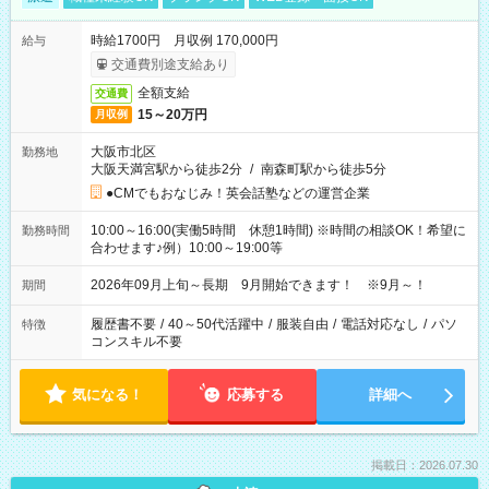
時給1700円 月収例 170,000円
給与
交通費別途支給あり
全額支給
交通費
15～20万円
月収例
大阪市北区
勤務地
大阪天満宮駅から徒歩2分
/
南森町駅から徒歩5分
●CMでもおなじみ！英会話塾などの運営企業
10:00～16:00(実働5時間 休憩1時間) ※時間の相談OK！希望に
勤務時間
合わせます♪例）10:00～19:00等
2026年09月上旬～長期 9月開始できます！ ※9月～！
期間
履歴書不要
/
40～50代活躍中
/
服装自由
/
電話対応なし
/
パソ
特徴
コンスキル不要
気になる！
応募する
詳細へ
掲載日：2026.07.30