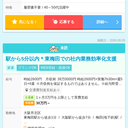
履歴書不要
/
40～50代活躍中
特徴
気になる！
応募する
詳細へ
掲載日：2026.08.05
未読
駅から5分以内＊東梅田での社内業務効率化支援
派遣
ブランクOK
WEB登録・面接OK
時給2600円 月収例 39万0000円 時給2600円×実働7h30m×週5
給与
日×4週 ※月収例を保証するものではありません。※給与即受取
りサービス利用可（利用条件有）
交通費別途支給あり
1ヶ月3万円を上限として実費支給
交通費
30万円～
月収例
大阪市北区
勤務地
東梅田駅から徒歩1分
/
大阪駅から徒歩7分
/
梅田(地下鉄)駅
/
…