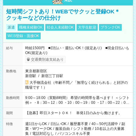
短時間シフトあり！WEBでサクッと登録OK＊
クッキーなどの仕分け
派遣
職種未経験OK
社会人未経験OK
大学生歓迎
ブランクOK
WEB登録・面接OK
時給1500円 ■日払い・週払いOK！(規定あり) ■現金日払いも
給与
OK(規定あり)
交通費別途支給あり
東京都新宿区
勤務地
新宿駅
/
新宿三丁目駅
大手物流会社（年齢不問／「無理なく続けられる」と好評の
職場です！）
9:00～18:00（実動8時間） 希望の時間帯を選べます！ ＜シフト
勤務時間
例＞ ・8：30～12：00 ・10：00～19：00 ・17：00～22：00
・13：00～22：00 ・22：00～翌6：00 など
【急募】即日スタートＯＫ！ 単発1日のみから働けます。
期間
週1日からOK
/
日払いOK
/
履歴書不要
/
40～50代活躍中
/
副
特徴
業・WワークOK
/
服装自由
/
シフト勤務
/
10名以上の大量募
集
/
電話対応なし
/
パソコンスキル不要