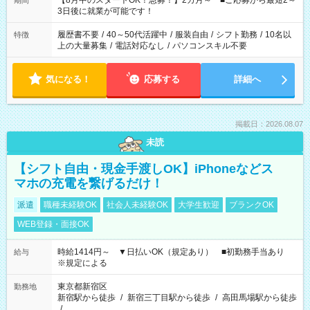
【8月中のスタートOK！急募！】2カ月～ ■ご応募から最短2～
期間
ね。 ※Wワーク希望の方へ 今ご覧のお仕事で希望する勤務時間
3日後に就業が可能です！
と、もう1つのお仕事の勤務時間。 合計で週40時間を超える場
合は応募できません。
履歴書不要
/
40～50代活躍中
/
服装自由
/
シフト勤務
/
10名以
特徴
上の大量募集
/
電話対応なし
/
パソコンスキル不要
気になる！
応募する
詳細へ
掲載日：2026.08.07
未読
【シフト自由・現金手渡しOK】iPhoneなどス
マホの充電を繋げるだけ！
派遣
職種未経験OK
社会人未経験OK
大学生歓迎
ブランクOK
WEB登録・面接OK
時給1414円～ ▼日払いOK（規定あり） ■初勤務手当あり
給与
※規定による
東京都新宿区
勤務地
新宿駅から徒歩
/
新宿三丁目駅から徒歩
/
高田馬場駅から徒歩
/
…