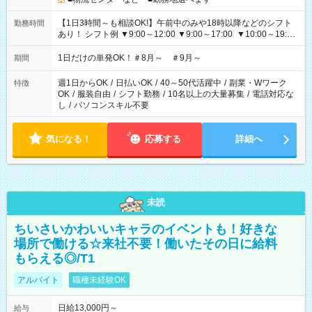
【1日3時間～も相談OK!】午前中のみや18時以降などのシフト
勤務時間
あり！ シフト例 ▼9:00～12:00 ▼9:00～17:00 ▼10:00～19:00
▼18:00～21:00
1日だけの単発OK！＃8月～ ＃9月～
期間
週1日からOK
/
日払いOK
/
40～50代活躍中
/
副業・Wワーク
特徴
OK
/
服装自由
/
シフト勤務
/
10名以上の大量募集
/
電話対応な
し
/
パソコンスキル不要
気になる！
応募する
詳細へ
未読
ちいさいかわいいキャラのイベントも！好きな
場所で働ける☆来社不要！働いたその日に給料
もらえる◎/T1
アルバイト
職種未経験OK
日給13,000円～
給与