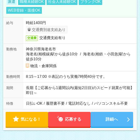
派遣
職種未経験OK
社会人未経験OK
ブランクOK
WEB登録・面接OK
時給1400円
給与
交通費別途支給あり
交通費支給有り
交通費
神奈川県海老名市
勤務地
海老名(相模線)駅から徒歩10分
/
海老名(相鉄・小田急)駅から
徒歩10分
物流・倉庫関係
8:15～17:00 ※表記のうち実働7時間40分です。
勤務時間
長期【ご応募から1週間以内(最短2日目)のスピード就業が可能】
期間
即日～
日払いOK
/
履歴書不要
/
電話対応なし
/
パソコンスキル不要
特徴
気になる！
応募する
詳細へ