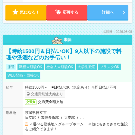
気になる！
応募する
詳細へ
掲載日：2026.08.08
未読
【時給1500円＆日払いOK】9人以下の施設で料
理や洗濯などのお手伝い！
派遣
職種未経験OK
社会人未経験OK
大学生歓迎
ブランクOK
WEB登録・面接OK
時給1500円～ ■日払いOK（規定あり）※即日払い不可
給与
交通費別途支給あり
交通費全額支給
交通費
茨城県日立市
勤務地
日立駅
/
常陸多賀駅
/
大甕駅
/
…
＜選べる勤務地＞グループホーム ※他にもさまざまな施設
をご紹介できます！