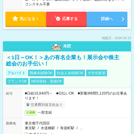
コンスキル不要
気になる！
応募する
詳細へ
掲載日：2026.08.10
未読
＜1日～OK！＞あの有名企業も！展示会や株主
総会のお手伝い！
アルバイト
職種未経験OK
社会人未経験OK
大学生歓迎
ブランクOK
WEB登録・面接OK
■日給16,840円～ ■日払いOK ■実働3時間5,120円のお仕事あ
給与
ります！
交通費別途支給あり
一部支給
交通費
東京都千代田区
勤務地
東京駅
/
水道橋駅
/
有楽町駅
/
…