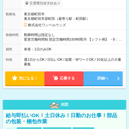
いOK！（規定あり） ┗働いたその日に現金GET♪ お仕事後はコ
交通費別途支給あり
ンビニATMから 日払い分を引き落とせます！ 【試用期間】試
用期間なし
東京都町田市
勤務地
東京都町田市原町田（最寄り駅：町田駅）
株式会社ワンベルウッズ
勤務時間は指定なし
勤務時間
変形労働時間制 想定労働時間160時間/月 【シフト例】 ・8：00
～21：00
単発・1日のみOK
期間
週1日からOK / 日払いOK / 副業・WワークOK / 10名以上の大量
特徴
募集
気になる！
応募する
詳細へ
未読
給与即払いOK！土日休み！日勤のお仕事！部品
の包装・梱包作業