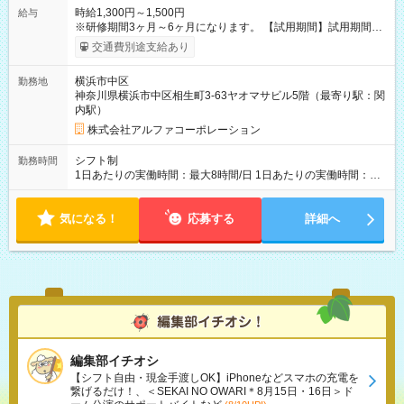
時給1,300円～1,500円
給与
※研修期間3ヶ月～6ヶ月になります。 【試用期間】試用期間あ
り 試用期間の長さ：1ヶ月 雇用形態、給与は本採用時と同じで
交通費別途支給あり
す。
横浜市中区
勤務地
神奈川県横浜市中区相生町3-63ヤオマサビル5階（最寄り駅：関
内駅）
株式会社アルファコーポレーション
シフト制
勤務時間
1日あたりの実働時間：最大8時間/日 1日あたりの実働時間：
7~8時間 シフト例 ・10時00分～18時00分 ・10時00分～19時00
分
気になる！
応募する
詳細へ
編集部イチオシ
【シフト自由・現金手渡しOK】iPhoneなどスマホの充電を
繋げるだけ！、＜SEKAI NO OWARI＊8月15日・16日＞ド