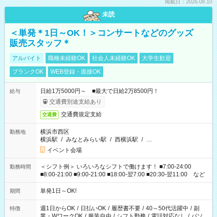
掲載日：2026.08.10
未読
＜単発＊1日～OK！＞コンサートなどのグッズ
販売スタッフ＊
アルバイト
職種未経験OK
社会人未経験OK
大学生歓迎
ブランクOK
WEB登録・面接OK
日給1万5000円～ ■最大で日給2万8500円！
給与
交通費別途支給あり
交通費規定支給
交通費
横浜市西区
勤務地
横浜駅
/
みなとみらい駅
/
西横浜駅
/
…
イベント会場
＜シフト例＞ いろいろなシフトで働けます！ ■7:00-24:00
勤務時間
■8:00-21:00 ■9:00-21:00 ■18:00-翌7:00 ■20:30-翌11:00 など
単発1日～OK!
期間
週1日からOK
/
日払いOK
/
履歴書不要
/
40～50代活躍中
/
副
特徴
業・WワークOK
/
服装自由
/
シフト勤務
/
電話対応なし
/
パソ