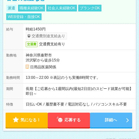
派遣
職種未経験OK
社会人未経験OK
ブランクOK
WEB登録・面接OK
時給1450円
給与
交通費別途支給あり
交通費支給有り
交通費
神奈川県秦野市
勤務地
渋沢駅から徒歩15分
日用品医薬関係
13:00～22:00 ※表記のうち実働8時間です。
勤務時間
長期【ご応募から1週間以内(最短2日目)のスピード就業が可能】
期間
即日～
日払いOK
/
履歴書不要
/
電話対応なし
/
パソコンスキル不要
特徴
気になる！
応募する
詳細へ