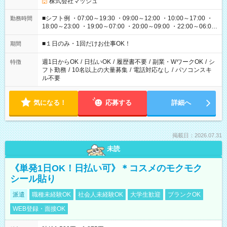
株式会社マッシュ
■シフト例 ・07:00～19:30 ・09:00～12:00 ・10:00～17:00 ・
勤務時間
18:00～23:00 ・19:00～07:00 ・20:00～09:00 ・22:00～06:00
etc ★最短で3時間で5,120円のお仕事から 15時間で2万円近く稼
げるお仕事も！ ご希望のお時間に合わせてご紹介！ ※シフトは
■１日のみ・1回だけお仕事OK！
期間
現場によって異なります。 ※勿論、休憩時間はあるのでご安心
ください！
週1日からOK
/
日払いOK
/
履歴書不要
/
副業・WワークOK
/
シ
特徴
フト勤務
/
10名以上の大量募集
/
電話対応なし
/
パソコンスキ
ル不要
気になる！
応募する
詳細へ
掲載日：2026.07.31
未読
《単発1日OK！日払い可》＊コスメのモクモク
シール貼り
派遣
職種未経験OK
社会人未経験OK
大学生歓迎
ブランクOK
WEB登録・面接OK