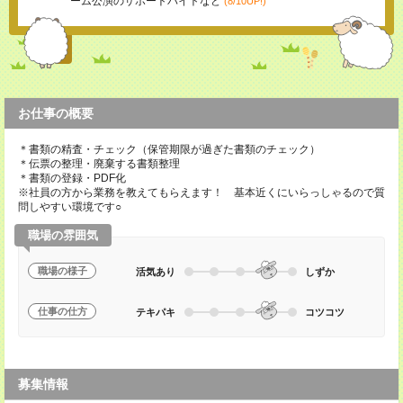
ーム公演のサポートバイトなど
(8/10UP!)
お仕事の概要
＊書類の精査・チェック（保管期限が過ぎた書類のチェック）
＊伝票の整理・廃棄する書類整理
＊書類の登録・PDF化
※社員の方から業務を教えてもらえます！ 基本近くにいらっしゃるので質
問しやすい環境です○
職場の雰囲気
職場の様子
活気あり
しずか
仕事の仕方
テキパキ
コツコツ
募集情報