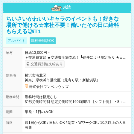
未読
ちいさいかわいいキャラのイベントも！好きな
場所で働ける☆来社不要！働いたその日に給料
もらえる◎/T1
アルバイト
職種未経験OK
日給13,000円～
給与
＋交通費支給 ★交通費全額支給！ ┗案件により規定あり ★日払
いOK！（規定あり） ┗働いたその日に現金GET♪ お仕事後はコ
交通費別途支給あり
ンビニATMから 日払い分を引き落とせます！ 【試用期間】試
用期間なし
横浜市港北区
勤務地
神奈川県横浜市港北区（最寄り駅：新横浜駅）
株式会社ワンベルウッズ
勤務時間は指定なし
勤務時間
変形労働時間制 想定労働時間160時間/月 【シフト例】 ・8：00
～21：00
単発・1日のみOK
期間
週1日からOK / 日払いOK / 副業・WワークOK / 10名以上の大量
特徴
募集