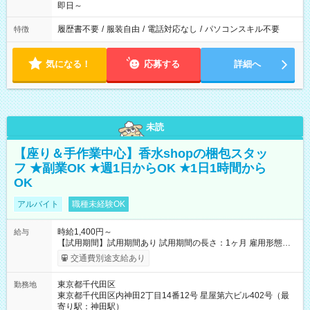
即日～
履歴書不要
/
服装自由
/
電話対応なし
/
パソコンスキル不要
特徴
気になる！
応募する
詳細へ
未読
【座り＆手作業中心】香水shopの梱包スタッ
フ ★副業OK ★週1日からOK ★1日1時間から
OK
アルバイト
職種未経験OK
時給1,400円～
給与
【試用期間】試用期間あり 試用期間の長さ：1ヶ月 雇用形態、
給与は本採用時と同じです。
交通費別途支給あり
東京都千代田区
勤務地
東京都千代田区内神田2丁目14番12号 星屋第六ビル402号（最
寄り駅：神田駅）