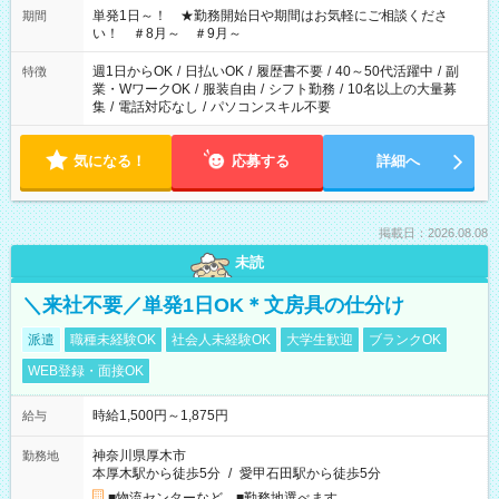
単発1日～！ ★勤務開始日や期間はお気軽にご相談くださ
期間
い！ ＃8月～ ＃9月～
週1日からOK
/
日払いOK
/
履歴書不要
/
40～50代活躍中
/
副
特徴
業・WワークOK
/
服装自由
/
シフト勤務
/
10名以上の大量募
集
/
電話対応なし
/
パソコンスキル不要
気になる！
応募する
詳細へ
掲載日：2026.08.08
未読
＼来社不要／単発1日OK＊文房具の仕分け
派遣
職種未経験OK
社会人未経験OK
大学生歓迎
ブランクOK
WEB登録・面接OK
時給1,500円～1,875円
給与
神奈川県厚木市
勤務地
本厚木駅から徒歩5分
/
愛甲石田駅から徒歩5分
■物流センターなど ■勤務地選べます