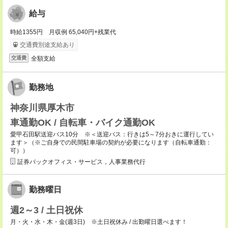
給与
時給1355円 月収例 65,040円+残業代
交通費別途支給あり
全額支給
交通費
勤務地
神奈川県厚木市
車通勤OK / 自転車・バイク通勤OK
愛甲石田駅送迎バス10分 ※＜送迎バス：行きは5～7分おきに運行してい
ます＞（※ご自身での民間駐車場の契約が必要になります（自転車通勤：
可））
証券バックオフィス・サービス，人事業務代行
勤務曜日
週2～3 / 土日祝休
月・火・水・木・金(週3日) ※土日祝休み / 出勤曜日選べます！