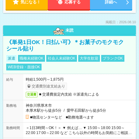
気になる！
応募する
詳細へ
掲載日：2026.08.10
未読
《単発1日OK！日払い可》＊お菓子のモクモク
シール貼り
派遣
職種未経験OK
社会人未経験OK
大学生歓迎
ブランクOK
WEB登録・面接OK
時給1,500円～1,875円
給与
交通費別途支給あり
■ 交通費規定内支給 ※派遣先による
交通費
神奈川県厚木市
勤務地
本厚木駅から徒歩5分
/
愛甲石田駅から徒歩5分
■物流センターなど ■勤務地選べます
＜1日3時間～OK！＞ ▼ 例えば… ▼ 15:00～18:00 15:00～
勤務時間
22:00 17:00～22:00 など こちら以外の時間もお気軽にご相談く
ださい！