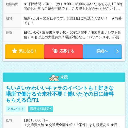
★1日5時間～OK！ （例）9:00～18:00のあいだ もちろん1日8時
勤務時間
間のお仕事もご紹介可能です！ご希望をお聞かせください！★
家庭の都合でお休みが必要な場合も遠慮なくご相談ください。
※週最低15時間以上の勤務が必要です
短期2ヵ月～のお仕事です。開始日はご相談ください！ ★急募
期間
です！
日払いOK
/
履歴書不要
/
40～50代活躍中
/
服装自由
/
シフト勤
特徴
務
/
10名以上の大量募集
/
電話対応なし
/
パソコンスキル不要
気になる！
応募する
詳細へ
未読
ちいさいかわいいキャラのイベントも！好きな
場所で働ける☆来社不要！働いたその日に給料
もらえる◎/T1
アルバイト
職種未経験OK
日給13,000円～
給与
＋交通費支給 ★交通費全額支給！ ┗案件により規定あり ★日払