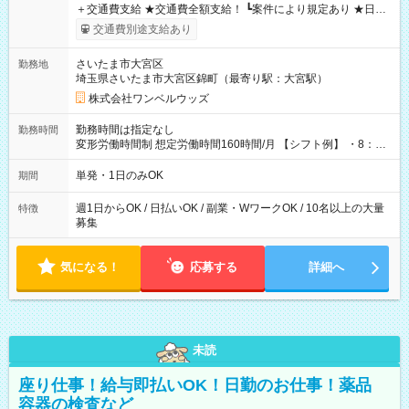
＋交通費支給 ★交通費全額支給！ ┗案件により規定あり ★日払
いOK！（規定あり） ┗働いたその日に現金GET♪ お仕事後はコ
交通費別途支給あり
ンビニATMから 日払い分を引き落とせます！ 【試用期間】試
用期間なし
さいたま市大宮区
勤務地
埼玉県さいたま市大宮区錦町（最寄り駅：大宮駅）
株式会社ワンベルウッズ
勤務時間は指定なし
勤務時間
変形労働時間制 想定労働時間160時間/月 【シフト例】 ・8：00
～21：00
単発・1日のみOK
期間
週1日からOK / 日払いOK / 副業・WワークOK / 10名以上の大量
特徴
募集
気になる！
応募する
詳細へ
未読
座り仕事！給与即払いOK！日勤のお仕事！薬品
容器の検査など