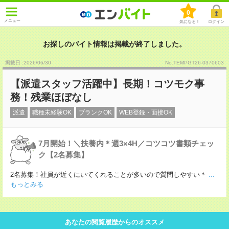
0
メニュー
気になる！
ログイン
お探しのバイト情報は掲載が終了しました。
掲載日 :2026
/
06
/
30
No.TEMPGT26-0370603
【派遣スタッフ活躍中】長期！コツモク事
務！残業ほぼなし
派遣
職種未経験OK
ブランクOK
WEB登録・面接OK
7月開始！＼扶養内＊週3×4H／コツコツ書類チェッ
ク【2名募集】
2名募集！社員が近くにいてくれることが多いので質問しやすい＊
...
もっとみる
あなたの閲覧履歴からのオススメ