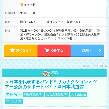
物流企業
9:00～18:00
勤務時間
即日～OK！ 1日～働けます＾＾（規定あり）
期間
週1日からOK
/
日払いOK
/
履歴書不要
/
40～50代活躍中
/
副
特徴
業・WワークOK
/
服装自由
/
シフト勤務
/
10名以上の大量募
集
/
電話対応なし
/
パソコンスキル不要
気になる！
応募する
詳細へ
掲載日：2026.08.03
未読
＜日本を代表するバンド＊サカナクション＞ツ
アー公演のサポートバイト＠日本武道館
アルバイト
職種未経験OK
社会人未経験OK
大学生歓迎
ブランクOK