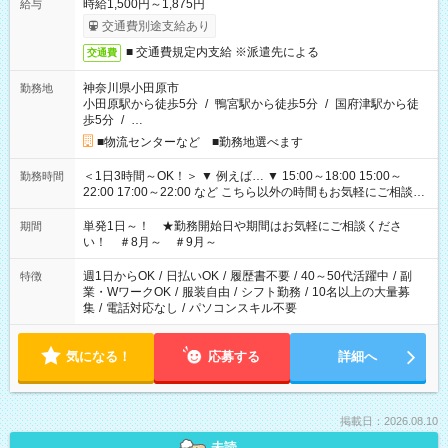
時給1,500円～1,875円
給与
交通費別途支給あり
■ 交通費規定内支給 ※派遣先による
交通費
神奈川県小田原市
勤務地
小田原駅から徒歩5分
/
鴨宮駅から徒歩5分
/
国府津駅から徒
歩5分
/
…
■物流センターなど ■勤務地選べます
＜1日3時間～OK！＞ ▼ 例えば… ▼ 15:00～18:00 15:00～
勤務時間
22:00 17:00～22:00 など こちら以外の時間もお気軽にご相談く
ださい！
単発1日～！ ★勤務開始日や期間はお気軽にご相談くださ
期間
い！ ＃8月～ ＃9月～
週1日からOK
/
日払いOK
/
履歴書不要
/
40～50代活躍中
/
副
特徴
業・WワークOK
/
服装自由
/
シフト勤務
/
10名以上の大量募
集
/
電話対応なし
/
パソコンスキル不要
気になる！
応募する
詳細へ
掲載日：2026.08.10
未読