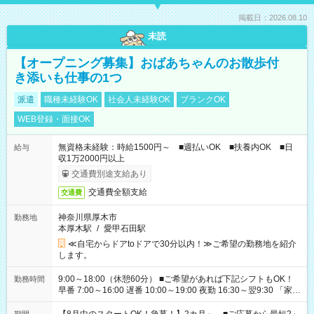
掲載日：2026.08.10
未読
【オープニング募集】おばあちゃんのお散歩付
き添いも仕事の1つ
派遣
職種未経験OK
社会人未経験OK
ブランクOK
WEB登録・面接OK
無資格未経験：時給1500円～ ■週払いOK ■扶養内OK ■日
給与
収1万2000円以上
交通費別途支給あり
交通費全額支給
交通費
神奈川県厚木市
勤務地
本厚木駅
/
愛甲石田駅
≪自宅からドアtoドアで30分以内！≫ご希望の勤務地を紹介
します。
9:00～18:00（休憩60分） ■ご希望があれば下記シフトもOK！
勤務時間
早番 7:00～16:00 遅番 10:00～19:00 夜勤 16:30～翌9:30 「家族
と休みを合わせたい」 「余裕を持って夕飯の準備がしたい」
「できれば残業はしたくない」 など、ご希望を教えてください