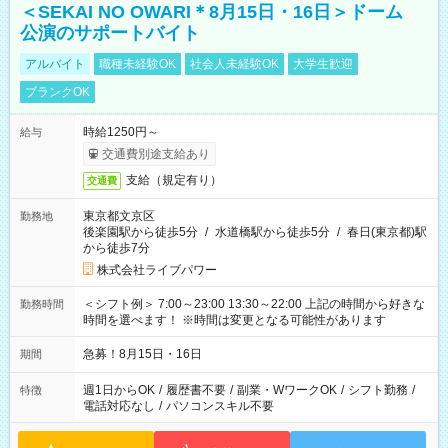
＜SEKAI NO OWARI＊8月15日・16日＞ドーム
公演のサポートバイト
アルバイト
職種未経験OK
社会人未経験OK
大学生歓迎
ブランクOK
時給1250円～
給与
交通費別途支給あり
支給（規定有り）
交通費
東京都文京区
勤務地
後楽園駅から徒歩5分
/
水道橋駅から徒歩5分
/
春日(東京都)駅
から徒歩7分
株式会社ライブパワー
＜シフト例＞ 7:00～23:00 13:30～22:00 上記の時間から好きな
勤務時間
時間を選べます！ ※時間は変更となる可能性があります
急募！8月15日・16日
期間
週1日からOK
/
履歴書不要
/
副業・WワークOK
/
シフト勤務
/
特徴
電話対応なし
/
パソコンスキル不要