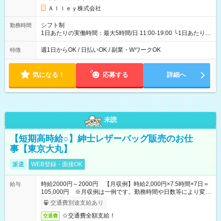
Ａｌｌｅｙ株式会社
シフト制
勤務時間
1日あたりの実働時間：最大5時間/日 11:00-19:00 └1日あたりの
実働時間：1-5時間 └上記の時間帯内であれば、いつでも勤務可
能！ └平日・土曜日の中で、お好きな曜日でご勤務いただけま
週1日からOK / 日払いOK / 副業・WワークOK
特徴
す！ 【シフト例】 ・11:00～14:00 ・16:30～19:00 ・13:00～
18:00 などのように、自由な働き方が可能なお仕事です！
気になる！
応募する
詳細へ
未読
【短期高時給○】紳士レザーバッグ販売のお仕
事【東京大丸】
派遣
WEB登録・面接OK
時給2000円～2000円 【月収例】時給2,000円×7.5時間×7日＝
給与
105,000円 ※月収例は一例です。勤務時間や日数等により変動
いたします。
交通費別途支給あり
☆交通費全額支給！
交通費