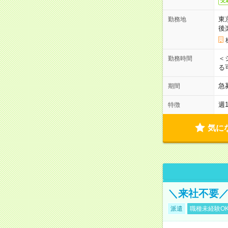
交
東
勤務地
後
＜
勤務時間
る
急
期間
週
特徴
気に
＼来社不要／
派遣
職種未経験O