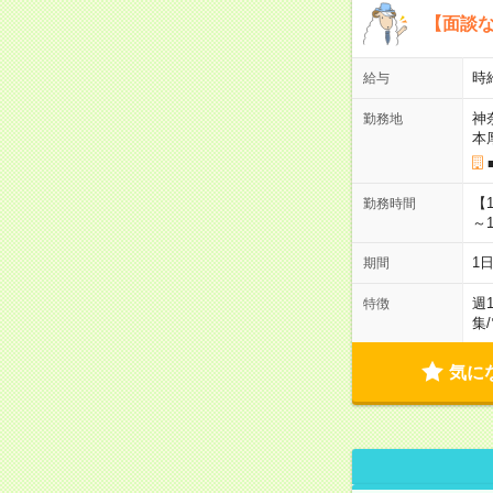
【面談な
時給
給与
神
勤務地
本
【
勤務時間
～1
1
期間
週
特徴
集
/
気に