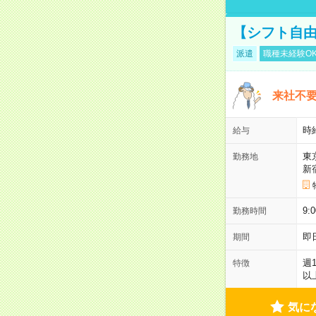
【シフト自由
派遣
職種未経験O
来社不要
時
給与
東
勤務地
新
9:
勤務時間
即
期間
週
特徴
以
気に