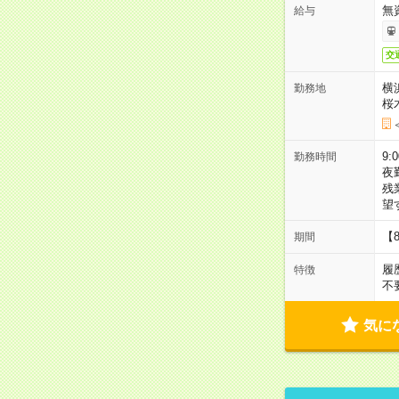
無
給与
交
横
勤務地
桜
9:
勤務時間
夜
残
望
【
期間
履
特徴
不
気に