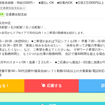
資格未経験：時給1500円～ ■週払いOK ■扶養内OK ■日収1万2000円以上
交通費別途支給あり
交通費全額支給
通費
浜市中区
木町駅
/
石川町駅
/
日ノ出町駅
/
…
≪自宅からドアtoドアで30分以内！≫ご希望の勤務地を紹介します。
00～18:00（休憩60分） ■ご希望があれば下記シフトもOK！ 早番 7:00～16:00 遅
勤 16:30～翌9:30 「家族と休みを合わせたい」 「余裕を持って夕飯の準備
業はしたくない」 など、ご希望を教えてくださいね。 ※Wワーク希望の方へ
する勤務時間と、もう1つのお仕事の勤務時間。 合計で週40時間を超える場
8月中のスタートOK！急募！】2カ月～ ■ご応募から最短2～3日後に就業が
歴書不要
/
40～50代活躍中
/
服装自由
/
シフト勤務
/
10名以上の大量募集
/
電話対応
要
なる！
応募する
詳