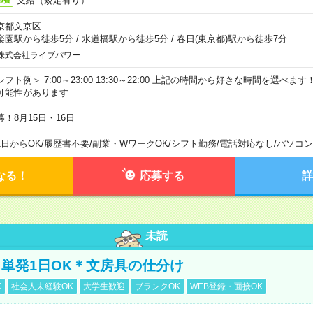
支給（規定有り）
通費
京都文京区
楽園駅から徒歩5分
/
水道橋駅から徒歩5分
/
春日(東京都)駅から徒歩7分
株式会社ライブパワー
シフト例＞ 7:00～23:00 13:30～22:00 上記の時間から好きな時間を選べま
可能性があります
募！8月15日・16日
1日からOK
/
履歴書不要
/
副業・WワークOK
/
シフト勤務
/
電話対応なし
/
パソコン
なる！
応募する
詳
未読
単発1日OK＊文房具の仕分け
K
社会人未経験OK
大学生歓迎
ブランクOK
WEB登録・面接OK