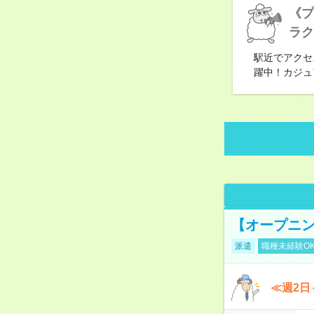
《プ
ラク
駅近でアクセ
躍中！カジュ
【オープニン
派遣
職種未経験O
≪週2日