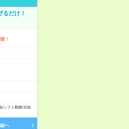
げるだけ！
可能！
由
/
シフト勤務
/
10名
細へ