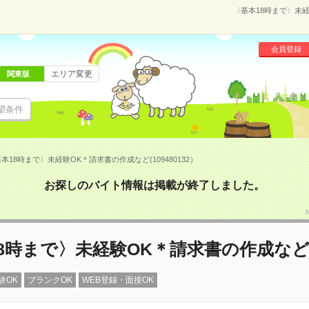
〈基本18時まで〉未経
会員登録
エリア変更
関東版
望条件
本18時まで〉未経験OK＊請求書の作成など(109480132）
お探しのバイト情報は掲載が終了しました。
8時まで〉未経験OK＊請求書の作成な
験OK
ブランクOK
WEB登録・面接OK