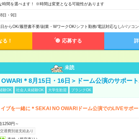
な時間を選べます！ ※時間は変更となる可能性があります
月8日・9日
1日からOK
/
履歴書不要
/
副業・WワークOK
/
シフト勤務
/
電話対応なし
/
パソコン
なる！
応募する
詳
未読
NO OWARI＊8月15日・16日＞ドーム公演のサポー
経験OK
社会人未経験OK
大学生歓迎
ブランクOK
イブを一緒に＊SEKAI NO OWARIドーム公演でのLIVEサポ
給1250円～
交通費別途支給あり