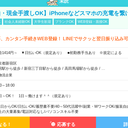
未読
・現金手渡しOK】iPhoneなどスマホの充電を繋
K
社会人未経験OK
大学生歓迎
ブランクOK
WEB登録・面接OK
、カンタン手続きWEB登録！ LINEでサクッと翌日振り込み
給1414円～ ▼日払いOK（規定あり） ■初勤務手当あり ※規定による
京都新宿区
宿駅から徒歩
/
新宿三丁目駅から徒歩
/
高田馬場駅から徒歩
/
…
物流企業
00～18:00
日～OK！ 1日～働けます＾＾（規定あり）
1日からOK
/
日払いOK
/
履歴書不要
/
40～50代活躍中
/
副業・WワークOK
/
服装自
上の大量募集
/
電話対応なし
/
パソコンスキル不要
なる！
応募する
詳