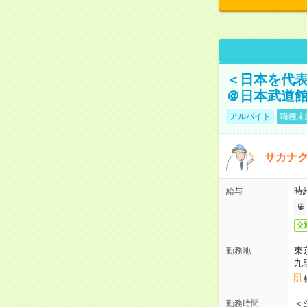
＜日本を代
＠日本武道
アルバイト
職種未
サカナク
時
給与
交
東
勤務地
九
＜シ
勤務時間