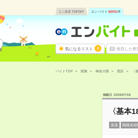
エン派遣
71573
件
エン バイト
82531
件
0
気になるリスト
保存した希
バイトTOP
関東
神奈川県
西区
〈基
掲載日 :
2026
/
07
/
18
〈基本1
派遣
職種未経