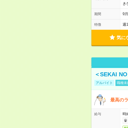
き
9
期間
週
特徴
気に
＜SEKAI 
アルバイト
職種未
最高のラ
時
給与