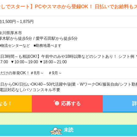
しでスタート】PCやスマホから登録OK！ 日払いでお給料も
1,500円～1,875円
奈川県厚木市
厚木駅から徒歩5分
/
愛甲石田駅から徒歩5分
■物流センターなど ■勤務地選べます
1日3時間～も相談OK!】午前中のみや18時以降などのシフトあり！ シフト例 ▼9:00
7:00 ▼10:00～19:00 ▼18:00～21:00
日だけの単発OK！＃8月～ ＃9月～
1日からOK
/
日払いOK
/
40～50代活躍中
/
副業・WワークOK
/
服装自由
/
シフト勤
電話対応なし
/
パソコンスキル不要
なる！
応募する
詳
未読