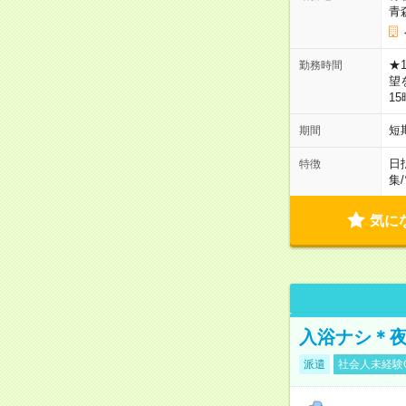
青
★
勤務時間
望
1
短
期間
日
特徴
集
/
気に
入浴ナシ＊夜
派遣
社会人未経験