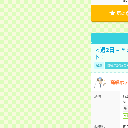
集
/
気に
＜週2日～＊
ト！
派遣
職種未経験O
高級ホ
時
給与
払
交
青
勤務地