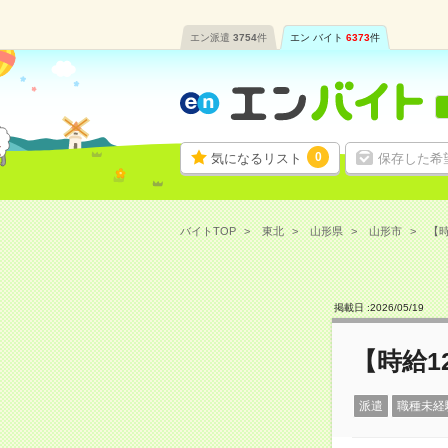
エン派遣
3754
件
エン バイト
6373
件
0
気になるリスト
保存した希
バイトTOP
東北
山形県
山形市
【時
掲載日 :
2026
/
05
/
19
【時給1
派遣
職種未経