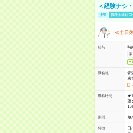
＜経験ナシ・
派遣
職種未経験O
≪土日
時
給与
交
青
勤務地
東
★
勤務時間
望
1
短
期間
日
特徴