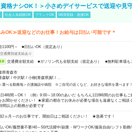
資格ナシOK！＞小さめデイサービスで送迎や見
K
社会人未経験OK
ブランクOK
WEB登録・面接OK
休みOK≫送迎などのお仕事！お給与は日払い可能です＊
給1100円～ ■日払いOK（規定あり）
交通費別途支給あり
交通費全額支給 ■ガソリン代も全額支給（規定あり） ■無料駐車場も
通費
森県青森市
青森駅
/
中沢駅
/
小柳(青森県)駅
/
…
＜選べる勤務地＞介護施設や病院 ※ご自宅の近くなど、お好きな場所を選べます
1日4時間～OK！ （例）9:00～18:00のあいだ もちろん1日8時間のお仕事
をお聞かせください！ ★家庭の都合でお休みが必要な場合も遠慮なくご相談く
5時間以上の勤務が必要です
期2ヵ月～のお仕事です。開始日はご相談ください！ ★急募です！
払いOK
/
履歴書不要
/
40～50代活躍中
/
副業・WワークOK
/
服装自由
/
シフト勤務
/