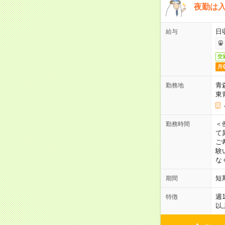
夜勤は
日
給与
交
月
青
勤務地
東
＜
勤務時間
て
ご
験
な
短
期間
週
特徴
以