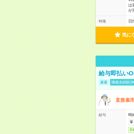
は
が
日
特徴
気に
給与即払いO
派遣
職種未経験O
直接雇
時
給与
交