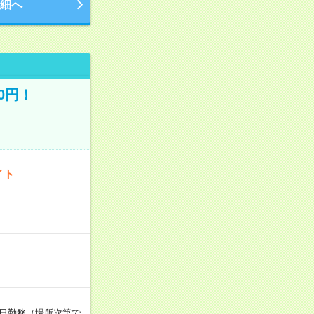
細へ
0円！
イト
週5日勤務（場所次第で