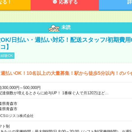
なる！
応募する
詳
未読
OK/日払い・週払い対応！配送スタッフ/初期費用
スコ】
経験OK
週払いOK！10名以上の大量募集！駅から徒歩5分以内！のバ
300,000円～500,000円
配達個数が増えるとさらに給与UP！ 1番稼ぐ人で月120万ほど…
森県青森市
森県青森市
JCSロジスコ株式会社
フト制
日あたりの実働時間：最大8時間/日 8:00～20:00（シフト制/実働8時間） ※