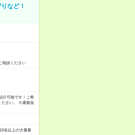
守りなど！
ご相談ください
！
もご紹介可能です！ご希
ださい。 ※週最低
10名以上の大量募