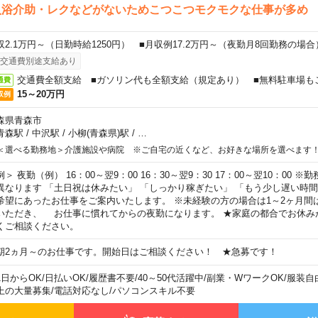
入浴介助・レクなどがないためこつこつモクモクな仕事が多め
収2.1万円～（日勤時給1250円） ■月収例17.2万円～（夜勤月8回勤務の場合
交通費別途支給あり
交通費全額支給 ■ガソリン代も全額支給（規定あり） ■無料駐車場も
通費
15～20万円
収例
森県青森市
青森駅
/
中沢駅
/
小柳(青森県)駅
/
…
＜選べる勤務地＞介護施設や病院 ※ご自宅の近くなど、お好きな場所を選べます
例＞ 夜勤（例） 16：00～翌9：00 16：30～翌9：30 17：00～翌10：00
異なります 「土日祝は休みたい」 「しっかり稼ぎたい」 「もう少し遅い時
希望にあったお仕事をご案内いたします。 ※未経験の方の場合は1～2ヶ月間
いただき、 お仕事に慣れてからの夜勤になります。 ★家庭の都合でお休み
くご相談ください。
期2ヵ月～のお仕事です。開始日はご相談ください！ ★急募です！
1日からOK
/
日払いOK
/
履歴書不要
/
40～50代活躍中
/
副業・WワークOK
/
服装自
上の大量募集
/
電話対応なし
/
パソコンスキル不要