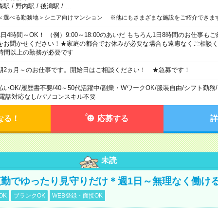
森駅
/
野内駅
/
後潟駅
/
…
＜選べる勤務地＞シニア向けマンション ※他にもさまざまな施設をご紹介できま
1日4時間～OK！ （例）9:00～18:00のあいだ もちろん1日8時間のお仕事
をお聞かせください！★家庭の都合でお休みが必要な場合も遠慮なくご相談く
5時間以上の勤務が必要です
期2ヵ月～のお仕事です。開始日はご相談ください！ ★急募です！
払いOK
/
履歴書不要
/
40～50代活躍中
/
副業・WワークOK
/
服装自由
/
シフト勤務
/
電話対応なし
/
パソコンスキル不要
なる！
応募する
詳
未読
勤でゆったり見守りだけ＊週1日～無理なく働け
OK
ブランクOK
WEB登録・面接OK