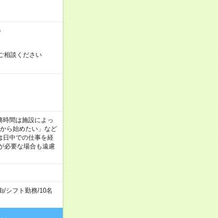
）
ご相談ください
！
 ※勤務時間は施設によっ
間から始めたい」など
は日中での仕事を経
が必要な場合も遠慮
由
/
シフト勤務
/
10名