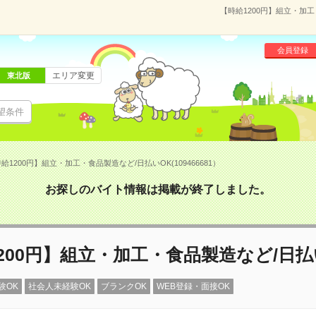
【時給1200円】組立・加工
会員登録
エリア変更
東北版
望条件
給1200円】組立・加工・食品製造など/日払いOK(109466681）
お探しのバイト情報は掲載が終了しました。
200円】組立・加工・食品製造など/日払
験OK
社会人未経験OK
ブランクOK
WEB登録・面接OK