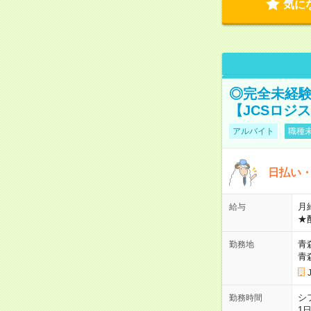
気に
◎完全未経験
【JCSロジ
アルバイト
職種未
日払い・
月給
給与
★
青
勤務地
青
シ
勤務時間
1