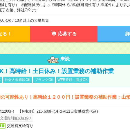
週4も有り） ※配達状況によって時間外での勤務可能性有り ※案件により多少
完了次第、帰社OKです
払いOK / 10名以上の大量募集
なる！
応募する
詳
未読
K！高時給！土日休み！設置業務の補助作業
K
社会人未経験OK
ブランクOK
WEB登録・面接OK
用の可能性あり！高時給１２００円！設置業務の補助作業：山
給1200円 【月収例】216,600円(月収例21日実働残業代込)
交通費別途支給あり
交通費支給有り
通費