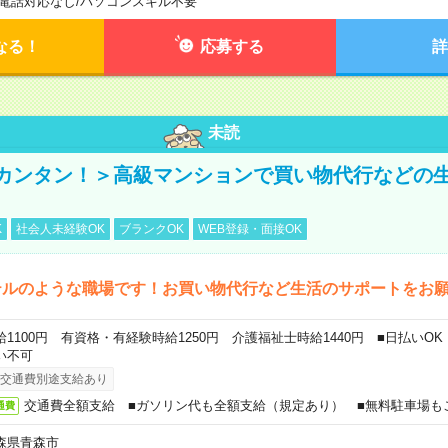
電話対応なし
/
パソコンスキル不要
なる！
応募する
詳
未読
カンタン！＞高級マンションで買い物代行などの
K
社会人未経験OK
ブランクOK
WEB登録・面接OK
テルのような職場です！お買い物代行など生活のサポートをお
給1100円 有資格・有経験時給1250円 介護福祉士時給1440円 ■日払いO
い不可
交通費別途支給あり
交通費全額支給 ■ガソリン代も全額支給（規定あり） ■無料駐車場も
通費
森県青森市