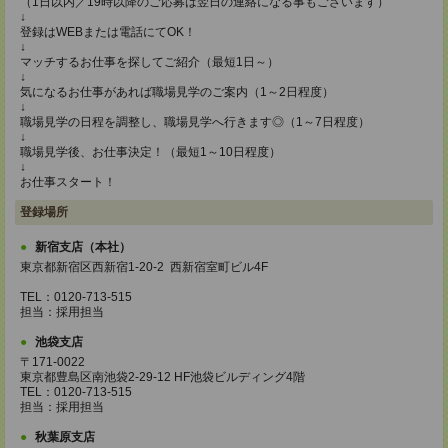
（1日以内／19時以降のご応募は翌日の連絡になる事もございます）
↓
登録はWEBまたは電話にてOK！
↓
マッチするお仕事を探してご紹介（最短1日～）
↓
気になるお仕事があれば職場見学のご案内（1～2日程度）
↓
職場見学の日程を調整し、職場見学へ行きます◎（1～7日程度）
↓
職場見学後、お仕事決定！（最短1～10日程度）
↓
お仕事スタート！
登録場所
新宿支店（本社）
東京都新宿区西新宿1-20-2 西新宿室町ビル4F
TEL：0120-713-515
担当：採用担当
池袋支店
〒171-0022
東京都豊島区南池袋2-29-12 HF池袋ビルディング4階
TEL：0120-713-515
担当：採用担当
秋葉原支店