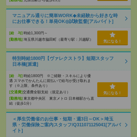
[勤務地]
元加治駅から徒歩23分
マニュアル通りに簡単WORK◆未経験から好きな時
にお仕事できる！単発OK◎試験監督[アルバイト]
[給 与]
時給1,300円～
[勤務地]
埼玉県川越市脇田町（最寄り駅：川越駅）
気になる！
特別時給1800円【ヴァレクストラ】短期スタッフ
日本橋[派遣]
[給 与]
時給1800円 ※ご経験・スキルにより優
遇 スマホでかんたんに前払いで給与が受け取れま
す（※上限、条件あり）
[交通費]
交通費全額支給（規定あり）
気になる！
[勤務地]
東京都中央区 東京メトロ 日本橋駅から直
結（徒歩1分）
＜厚生労働省のお仕事・短期・週3日～OK＞埼玉
県・労働保険ご案内スタッフ/Q311071125041[アルバ
イト]