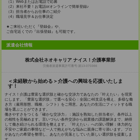
（1）Webまたはお電話で応募
（2）来社不要！お電話orオンラインで簡単登録♪
（3）担当者からお仕事のご紹介
（4）職場見学＆お仕事決定
★ご来社いただく『登録会』や、
ご自宅近くでの『出張登録』も可能です。
派遣会社情報
株式会社ネオキャリア ナイス！介護事業部
労働者派遣事業許可番号:派13-070366
＜未経験から始める＞介護への興味を応援いたしま
す！
ナイス！介護は豊富な選択肢と確かな交渉力であなたの「叶えたい」を現実
にします。「豊富な選択肢」で選べる安心：全国に46支店を構え、多様な働
き方（雇用形態、職種、シフト）をご用意。あなたの生活にフィットする職
場を選ぶことができます。
働きやすさをつくる「確かな交渉力」：施設を熟知した担当者が、条件以上
の相性を見極めます。言いづらい条件交渉から就業後の課題解決まで、納得
して働き続けられる環境を整えます。「叶えたい」への深い理解：体力的な
不安やご家庭の事情など一人で抱えがちな悩みに親身に寄り添います。プロ
があなたの希望を整理し、あなたが見落としていた新しい選択肢を提案しま
す。