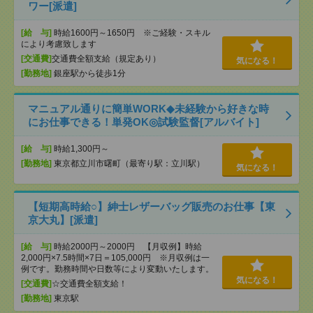
ワー[派遣]
[給 与]
時給1600円～1650円 ※ご経験・スキル
により考慮致します
[交通費]
交通費全額支給（規定あり）
気になる！
[勤務地]
銀座駅から徒歩1分
マニュアル通りに簡単WORK◆未経験から好きな時
にお仕事できる！単発OK◎試験監督[アルバイト]
[給 与]
時給1,300円～
[勤務地]
東京都立川市曙町（最寄り駅：立川駅）
気になる！
【短期高時給○】紳士レザーバッグ販売のお仕事【東
京大丸】[派遣]
[給 与]
時給2000円～2000円 【月収例】時給
2,000円×7.5時間×7日＝105,000円 ※月収例は一
例です。勤務時間や日数等により変動いたします。
気になる！
[交通費]
☆交通費全額支給！
[勤務地]
東京駅