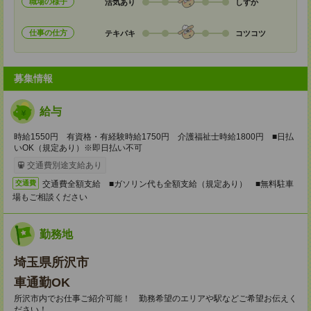
職場の様子
活気あり
しずか
仕事の仕方
テキパキ
コツコツ
募集情報
給与
時給1550円 有資格・有経験時給1750円 介護福祉士時給1800円 ■日払
いOK（規定あり）※即日払い不可
交通費別途支給あり
交通費全額支給 ■ガソリン代も全額支給（規定あり） ■無料駐車
交通費
場もご相談ください
勤務地
埼玉県所沢市
車通勤OK
所沢市内でお仕事ご紹介可能！ 勤務希望のエリアや駅などご希望お伝えく
ださい！