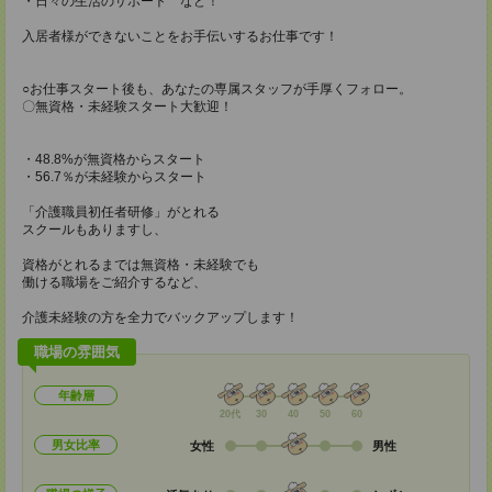
・日々の生活のサポート など！
入居者様ができないことをお手伝いするお仕事です！
○お仕事スタート後も、あなたの専属スタッフが手厚くフォロー。
〇無資格・未経験スタート大歓迎！
・48.8%が無資格からスタート
・56.7％が未経験からスタート
「介護職員初任者研修」がとれる
スクールもありますし、
資格がとれるまでは無資格・未経験でも
働ける職場をご紹介するなど、
介護未経験の方を全力でバックアップします！
職場の雰囲気
年齢層
20代
30
40
50
60
男女比率
女性
男性