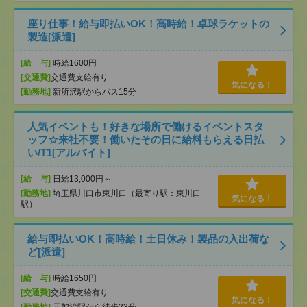
座り仕事！給与即払いOK！高時給！卓球ラケットの
製造[派遣]
[給 与]
時給1600円
[交通費]
交通費支給有り
気になる！
[勤務地]
新所沢駅からバス15分
人気イベントも！好きな場所で働けるイベントスタ
ッフ☆来社不要！働いたその日に給料もらえる日払
い/T1[アルバイト]
[給 与]
日給13,000円～
[勤務地]
埼玉県川口市東川口（最寄り駅：東川口
気になる！
駅）
給与即払いOK！高時給！土日休み！製品の入出荷な
ど[派遣]
[給 与]
時給1650円
[交通費]
交通費支給有り
気になる！