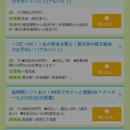
のサポートバイト[アルバイト]
[給 与]
時給1250円～
[交通費]
支給（規定有り）
気になる！
[勤務地]
後楽園駅から徒歩5分
/
水道橋駅から徒歩5
分
/
春日(東京都)駅から徒歩7分
＜1日～OK！＞あの有名企業も！展示会や株主総会
のお手伝い！[アルバイト]
[給 与]
■日給16,840円～ ■日払いOK ■実働3時
間5,120円のお仕事あります！
[交通費]
一部支給
気になる！
[勤務地]
東京駅
/
水道橋駅
/
有楽町駅
/
…
短時間シフトあり！WEBでサクッと登録OK＊クッキ
ーなどの仕分け[派遣]
[給 与]
時給1500円 ■日払い・週払いOK！(規定
あり) ■現金日払いもOK(規定あり)
気になる！
[勤務地]
新宿駅
/
新宿三丁目駅