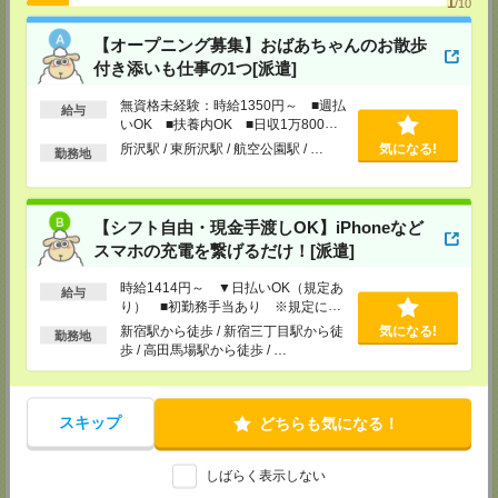
1
/10
千葉県柏市末広町7-3 柏第一生命ビル4階
TEL：0120-713-515
【オープニング募集】おばあちゃんのお散歩
担当：採用担当
付き添いも仕事の1つ[派遣]
八王子支店
東京都八王子市東町1－6 橋完ＬＫビル 3階
無資格未経験：時給1350円～ ■週払
給与
TEL：0120-713-515
いOK ■扶養内OK ■日収1万800円
担当：採用担当
以上
所沢駅 / 東所沢駅 / 航空公園駅 / …
気になる!
勤務地
町田支店
〒194-0022 東京都町田市森野1-33-11 町田森野ビル1階
TEL：0120-713-515
【シフト自由・現金手渡しOK】iPhoneなど
担当：採用担当
スマホの充電を繋げるだけ！[派遣]
越谷支店
〒343-0816
時給1414円～ ▼日払いOK（規定あ
給与
埼玉県越谷市弥生町1-4 越谷弥生ビル3階
り） ■初勤務手当あり ※規定によ
TEL：0120-713-515
る
新宿駅から徒歩 / 新宿三丁目駅から徒
気になる!
担当：採用担当
勤務地
歩 / 高田馬場駅から徒歩 / …
厚木支店
神奈川県厚木市旭町1-2-1 日本生命本厚木ビル7階
TEL：0120-713-515
担当：採用担当
スキップ
どちらも気になる！
藤沢支店
しばらく表示しない
〒251-0025
神奈川県藤沢市鵠沼石上1丁目5番2号