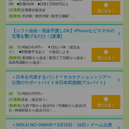
OK ■扶養内OK ■日収1万800円以上
[交通費]
交通費全額支給
気になる！
[勤務地]
所沢駅
/
東所沢駅
/
航空公園駅
/
…
【シフト自由・現金手渡しOK】iPhoneなどスマホの
充電を繋げるだけ！[派遣]
[給 与]
時給1414円～ ▼日払いOK（規定あ
り） ■初勤務手当あり ※規定による
[勤務地]
新宿駅から徒歩
/
新宿三丁目駅から徒歩
/
気になる！
高田馬場駅から徒歩
/
…
＜日本を代表するバンド＊サカナクション＞ツアー
公演のサポートバイト＠日本武道館[アルバイト]
[給 与]
時給1250円～
[交通費]
支給（規定有り）
気になる！
[勤務地]
九段下駅から徒歩5分
/
竹橋駅から徒歩10
分
/
神保町駅から徒歩15分
/
…
＜SEKAI NO OWARI＊8月15日・16日＞ドーム公演