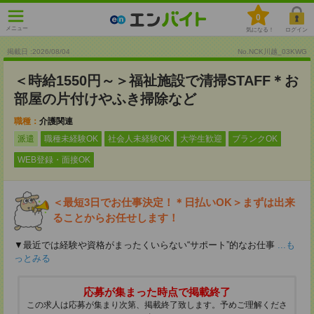
0
メニュー
気になる！
ログイン
掲載日 :2026
/
08
/
04
No.NCK川越_03KWG
＜時給1550円～＞福祉施設で清掃STAFF＊お
部屋の片付けやふき掃除など
職種：
介護関連
派遣
職種未経験OK
社会人未経験OK
大学生歓迎
ブランクOK
WEB登録・面接OK
＜最短3日でお仕事決定！＊日払いOK＞まずは出来
ることからお任せします！
▼最近では経験や資格がまったくいらない“サポート”的なお仕事
...も
っとみる
応募が集まった時点で掲載終了
この求人は応募が集まり次第、掲載終了致します。予めご理解くださ