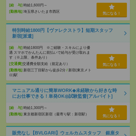
[給 与]
時給1,600円～
[勤務地]
埼玉県さいたま市西区
気になる！
特別時給1800円【ヴァレクストラ】短期スタッフ
新宿[派遣]
[給 与]
時給1800円 ※ご経験・スキルにより優
遇 スマホでかんたんに前払いで給与が受け取れま
す（※上限、条件あり）
[交通費]
交通費全額支給（規定あり）
気になる！
[勤務地]
新宿三丁目駅から徒歩2分
/
新宿(東京メト
ロ)駅
マニュアル通りに簡単WORK◆未経験から好きな時
にお仕事できる！単発OK◎試験監督[アルバイト]
[給 与]
時給1,300円～
[勤務地]
東京都新宿区新宿（最寄り駅：新宿駅）
気になる！
販売なし【BVLGARI】ウェルカムスタッフ 銀座タ