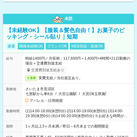
未読
【未経験OK】【服装＆髪色自由！】お菓子のピ
ッキング・シール貼り｜短期
派遣
職種未経験OK
ブランクOK
WEB登録・面接OK
時給1400円／月収例：117,600円＝1,400円×4時間×21日勤務の
給与
場合＋交通費別途支給
交通費別途支給あり
実費支給／当社規定あり。
交通費
さいたま市見沼区
勤務地
七里駅から車6分
/
大宮公園駅
/
大宮(埼玉県)駅
アパレル・日用雑貨
(1)14:00-18:00(休憩0分) (2)14:00-19:00(休憩0分) (3)14:00-
勤務時間
19:30(休憩0分) (4)14:00-20:00(休憩45分) ※お好きな時間が選べ
ます
1ヶ月以上3ヶ月未満／即日～8月末までの期間限定
期間