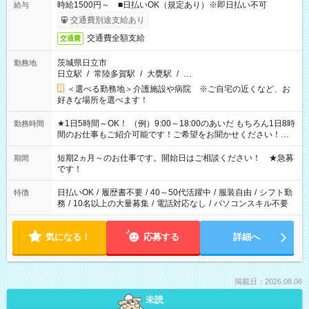
時給1500円～ ■日払いOK（規定あり）※即日払い不可
給与
交通費別途支給あり
交通費全額支給
交通費
茨城県日立市
勤務地
日立駅
/
常陸多賀駅
/
大甕駅
/
…
＜選べる勤務地＞介護施設や病院 ※ご自宅の近くなど、お
好きな場所を選べます！
★1日5時間～OK！ （例）9:00～18:00のあいだ もちろん1日8時
勤務時間
間のお仕事もご紹介可能です！ご希望をお聞かせください！★
家庭の都合でお休みが必要な場合も遠慮なくご相談ください。
※週最低15時間以上の勤務が必要です
短期2ヵ月～のお仕事です。開始日はご相談ください！ ★急募
期間
です！
日払いOK
/
履歴書不要
/
40～50代活躍中
/
服装自由
/
シフト勤
特徴
務
/
10名以上の大量募集
/
電話対応なし
/
パソコンスキル不要
気になる！
応募する
詳細へ
掲載日：2026.08.06
未読