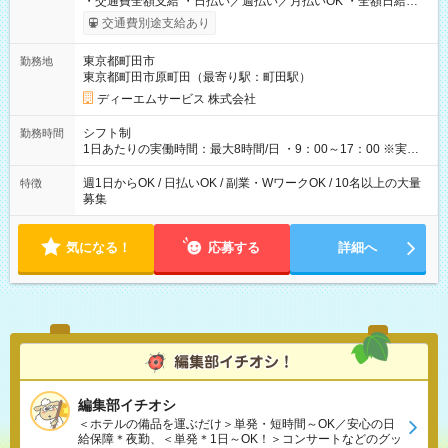
・交通費全額支給 ・日払い／週払い／月払いOK ・全額日給保
証あり ・－・－・－・－・－・－・－・－・－・－・ ★☆入社
交通費別途支給あり
祝金20万円★☆ ※1勤務毎に2000円ずつ支給！ ※100勤務目で合
計20万円の支給となります ※規定あり ・－・－・－・－・－・
東京都町田市
勤務地
－・－・－・－・－・ ≪給与例≫ 月22日働いた場合 月給：26
東京都町田市原町田（最寄り駅：町田駅）
万4，000円 ＝12，000円×22日 ※別途交通費 ----- ■法定研修：
20時間×1，226円／合計24，520円支給 『お弁当』支給もあり♪
ディーエムサービス 株式会社
【試用期間】試用期間なし
シフト制
勤務時間
1日あたりの実働時間：最大8時間/日 ・9：00～17：00 ※実働8
時間・休憩1時間 ⇒実は…16時くらいには終わっちゃうことがほ
とんどです！ ★早く勤務が終わっても日給保証あり！
週1日からOK / 日払いOK / 副業・WワークOK / 10名以上の大量
特徴
募集
気になる！
応募する
詳細へ
編集部イチオシ
＜ホテルの備品を運ぶだけ＞単発・短時間～OK／安心の日
給保障＊夜勤、＜単発＊1日～OK！＞コンサートなどのグッ