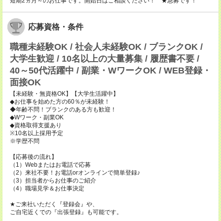
短期2ヵ月～のお仕事です。開始日はご相談ください！ ★急募です！
応募資格・条件
職種未経験OK / 社会人未経験OK / ブランクOK /
大学生歓迎 / 10名以上の大量募集 / 履歴書不要 /
40～50代活躍中 / 副業・WワークOK / WEB登録・
面接OK
【未経験・無資格OK】【大学生活躍中】
◆お仕事を始めた方の60％が未経験！
◆年齢不問！ブランクのある方も歓迎！
◆Wワーク・副業OK
◆資格取得支援あり
※10名以上採用予定
※学歴不問
【応募後の流れ】
（1）Webまたはお電話で応募
（2）来社不要！お電話orオンラインで簡単登録♪
（3）担当者からお仕事のご紹介
（4）職場見学＆お仕事決定
★ご来社いただく『登録会』や、
ご自宅近くでの『出張登録』も可能です。