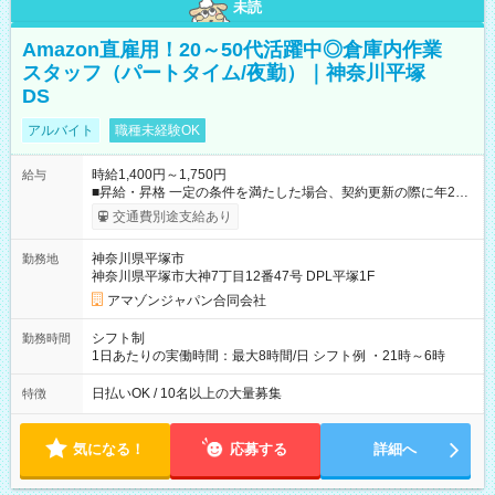
未読
Amazon直雇用！20～50代活躍中◎倉庫内作業
スタッフ（パートタイム/夜勤）｜神奈川平塚
DS
アルバイト
職種未経験OK
時給1,400円～1,750円
給与
■昇給・昇格 一定の条件を満たした場合、契約更新の際に年2回
まで昇給の機会があります。 ■正社員登用制度あり ※月末締/翌
交通費別途支給あり
月25日支払い ※時間外手当、別途支給 ※深夜割増賃金 (22:00～
翌5:00までは時給が25%UPします) ☆給与前払い制度有！
神奈川県平塚市
勤務地
☆Amazon直雇用で安定して働けます！ 【試用期間】試用期間
神奈川県平塚市大神7丁目12番47号 DPL平塚1F
あり 試用期間の長さ：1週間 雇用形態、給与は本採用時と同じ
です。
アマゾンジャパン合同会社
シフト制
勤務時間
1日あたりの実働時間：最大8時間/日 シフト例 ・21時～6時
日払いOK / 10名以上の大量募集
特徴
気になる！
応募する
詳細へ