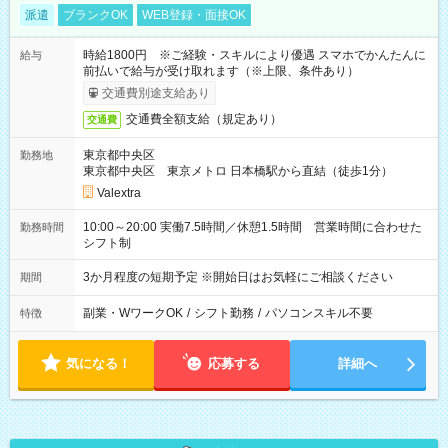
派遣
ブランクOK
WEB登録・面接OK
時給1800円 ※ご経験・スキルにより優遇 スマホでかんたんに
給与
前払いで給与が受け取れます（※上限、条件あり）
交通費別途支給あり
交通費全額支給（規定あり）
交通費
東京都中央区
勤務地
東京都中央区 東京メトロ 日本橋駅から直結（徒歩1分）
Valextra
10:00～20:00 実働7.5時間／休憩1.5時間 営業時間に合わせた
勤務時間
シフト制
3か月程度の短期予定 ※開始日はお気軽にご相談ください
期間
副業・WワークOK
/
シフト勤務
/
パソコンスキル不要
特徴
気になる！
応募する
詳細へ