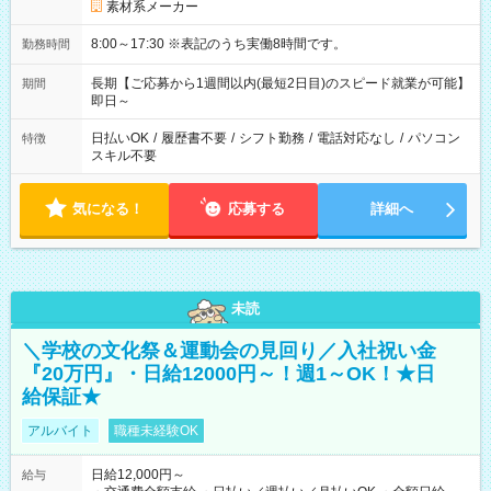
素材系メーカー
8:00～17:30 ※表記のうち実働8時間です。
勤務時間
長期【ご応募から1週間以内(最短2日目)のスピード就業が可能】
期間
即日～
日払いOK
/
履歴書不要
/
シフト勤務
/
電話対応なし
/
パソコン
特徴
スキル不要
気になる！
応募する
詳細へ
未読
＼学校の文化祭＆運動会の見回り／入社祝い金
『20万円』・日給12000円～！週1～OK！★日
給保証★
アルバイト
職種未経験OK
日給12,000円～
給与