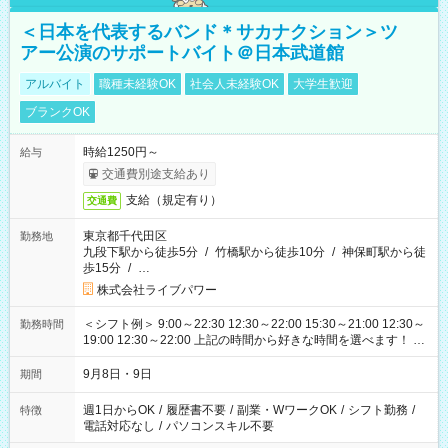
＜日本を代表するバンド＊サカナクション＞ツ
アー公演のサポートバイト＠日本武道館
アルバイト
職種未経験OK
社会人未経験OK
大学生歓迎
ブランクOK
時給1250円～
給与
交通費別途支給あり
支給（規定有り）
交通費
東京都千代田区
勤務地
九段下駅から徒歩5分
/
竹橋駅から徒歩10分
/
神保町駅から徒
歩15分
/
…
株式会社ライブパワー
＜シフト例＞ 9:00～22:30 12:30～22:00 15:30～21:00 12:30～
勤務時間
19:00 12:30～22:00 上記の時間から好きな時間を選べます！ ※
時間は変更となる可能性があります
9月8日・9日
期間
週1日からOK
/
履歴書不要
/
副業・WワークOK
/
シフト勤務
/
特徴
電話対応なし
/
パソコンスキル不要