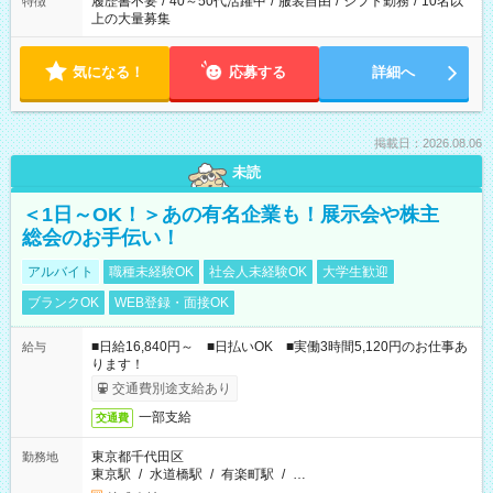
履歴書不要
/
40～50代活躍中
/
服装自由
/
シフト勤務
/
10名以
特徴
上の大量募集
気になる！
応募する
詳細へ
掲載日：2026.08.06
未読
＜1日～OK！＞あの有名企業も！展示会や株主
総会のお手伝い！
アルバイト
職種未経験OK
社会人未経験OK
大学生歓迎
ブランクOK
WEB登録・面接OK
■日給16,840円～ ■日払いOK ■実働3時間5,120円のお仕事あ
給与
ります！
交通費別途支給あり
一部支給
交通費
東京都千代田区
勤務地
東京駅
/
水道橋駅
/
有楽町駅
/
…