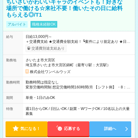
ちいさいかわいいキャラのイベントも！好きな
場所で働ける☆来社不要！働いたその日に給料
もらえる◎/T1
アルバイト
職種未経験OK
日給13,000円～
給与
＋交通費支給 ★交通費全額支給！ ┗案件により規定あり ★日払
いOK！（規定あり） ┗働いたその日に現金GET♪ お仕事後はコ
交通費別途支給あり
ンビニATMから 日払い分を引き落とせます！ 【試用期間】試
用期間なし
さいたま市大宮区
勤務地
埼玉県さいたま市大宮区錦町（最寄り駅：大宮駅）
株式会社ワンベルウッズ
勤務時間は指定なし
勤務時間
変形労働時間制 想定労働時間160時間/月 【シフト例】 ・8：00
～21：00
単発・1日のみOK
期間
週1日からOK / 日払いOK / 副業・WワークOK / 10名以上の大量
特徴
募集
気になる！
応募する
詳細へ