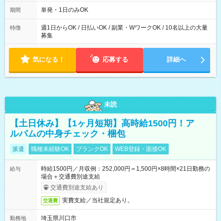
～21：00
単発・1日のみOK
期間
週1日からOK / 日払いOK / 副業・WワークOK / 10名以上の大量
特徴
募集
気になる！
応募する
詳細へ
未読
【土日休み】【1ヶ月短期】高時給1500円！ア
ルバムの中身チェック・梱包
派遣
職種未経験OK
ブランクOK
WEB登録・面接OK
時給1500円／月収例：252,000円＝1,500円×8時間×21日勤務の
給与
場合＋交通費別途支給
交通費別途支給あり
実費支給／当社規定あり。
交通費
埼玉県川口市
勤務地