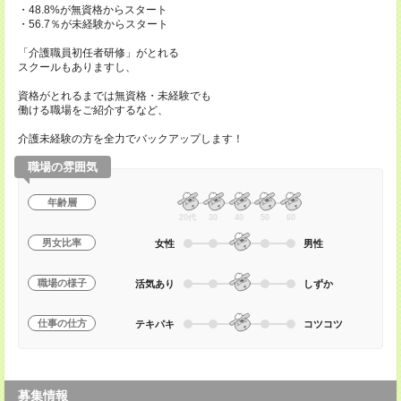
・48.8%が無資格からスタート
・56.7％が未経験からスタート
「介護職員初任者研修」がとれる
スクールもありますし、
資格がとれるまでは無資格・未経験でも
働ける職場をご紹介するなど、
介護未経験の方を全力でバックアップします！
職場の雰囲気
年齢層
20代
30
40
50
60
男女比率
女性
男性
職場の様子
活気あり
しずか
仕事の仕方
テキパキ
コツコツ
募集情報