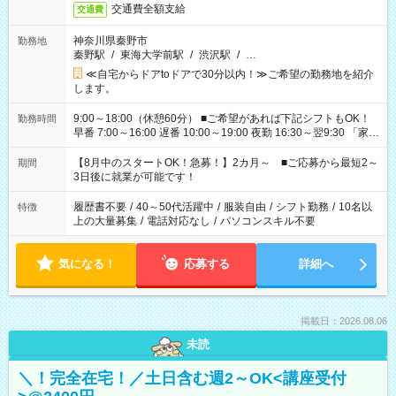
交通費全額支給
交通費
神奈川県秦野市
勤務地
秦野駅
/
東海大学前駅
/
渋沢駅
/
…
≪自宅からドアtoドアで30分以内！≫ご希望の勤務地を紹介
します。
9:00～18:00（休憩60分） ■ご希望があれば下記シフトもOK！
勤務時間
早番 7:00～16:00 遅番 10:00～19:00 夜勤 16:30～翌9:30 「家族
と休みを合わせたい」 「余裕を持って夕飯の準備がしたい」
「できれば残業はしたくない」 など、ご希望を教えてください
【8月中のスタートOK！急募！】2カ月～ ■ご応募から最短2～
期間
ね。 ※Wワーク希望の方へ 今ご覧のお仕事で希望する勤務時間
3日後に就業が可能です！
と、もう1つのお仕事の勤務時間。 合計で週40時間を超える場
合は応募できません。
履歴書不要
/
40～50代活躍中
/
服装自由
/
シフト勤務
/
10名以
特徴
上の大量募集
/
電話対応なし
/
パソコンスキル不要
気になる！
応募する
詳細へ
掲載日：2026.08.06
未読
＼！完全在宅！／土日含む週2～OK<講座受付