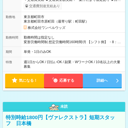
いOK！（規定あり） ┗働いたその日に現金GET♪ お仕事後はコ
交通費別途支給あり
ンビニATMから 日払い分を引き落とせます！ 【試用期間】試
用期間なし
東京都町田市
勤務地
東京都町田市原町田（最寄り駅：町田駅）
株式会社ワンベルウッズ
勤務時間は指定なし
勤務時間
変形労働時間制 想定労働時間160時間/月 【シフト例】 ・8：00
～21：00
単発・1日のみOK
期間
週1日からOK / 日払いOK / 副業・WワークOK / 10名以上の大量
特徴
募集
気になる！
応募する
詳細へ
未読
特別時給1800円【ヴァレクストラ】短期スタッ
フ 日本橋