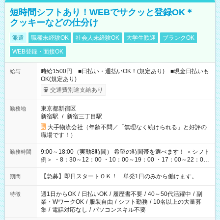
短時間シフトあり！WEBでサクッと登録OK＊
クッキーなどの仕分け
派遣
職種未経験OK
社会人未経験OK
大学生歓迎
ブランクOK
WEB登録・面接OK
時給1500円 ■日払い・週払いOK！(規定あり) ■現金日払いも
給与
OK(規定あり)
交通費別途支給あり
東京都新宿区
勤務地
新宿駅
/
新宿三丁目駅
大手物流会社（年齢不問／「無理なく続けられる」と好評の
職場です！）
9:00～18:00（実動8時間） 希望の時間帯を選べます！ ＜シフト
勤務時間
例＞ ・8：30～12：00 ・10：00～19：00 ・17：00～22：00
・13：00～22：00 ・22：00～翌6：00 など
【急募】即日スタートＯＫ！ 単発1日のみから働けます。
期間
週1日からOK
/
日払いOK
/
履歴書不要
/
40～50代活躍中
/
副
特徴
業・WワークOK
/
服装自由
/
シフト勤務
/
10名以上の大量募
集
/
電話対応なし
/
パソコンスキル不要