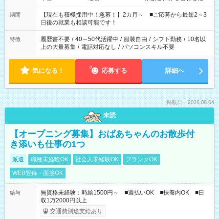
い」 「余裕を持って夕飯の準備がしたい」 「できれば残業はし
たくない」 など、ご希望を教えてくださいね。 ※Wワーク希望
【現在も積極採用中！急募！】2カ月～ ■ご応募から最短2～3
期間
の方へ 今ご覧のお仕事で希望する勤務時間と、もう1つのお仕事
日後の就業も相談可能です！
の勤務時間。 合計で週40時間を超える場合は応募できません。
履歴書不要
/
40～50代活躍中
/
服装自由
/
シフト勤務
/
10名以
特徴
上の大量募集
/
電話対応なし
/
パソコンスキル不要
気になる！
応募する
詳細へ
掲載日：2026.08.04
未読
【オープニング募集】おばあちゃんのお散歩付
き添いも仕事の1つ
派遣
職種未経験OK
社会人未経験OK
ブランクOK
WEB登録・面接OK
無資格未経験：時給1500円～ ■週払いOK ■扶養内OK ■日
給与
収1万2000円以上
交通費別途支給あり