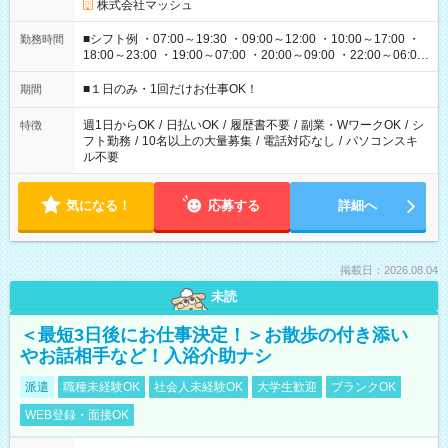
株式会社マッシュ
■シフト例 ・07:00～19:30 ・09:00～12:00 ・10:00～17:00 ・
勤務時間
18:00～23:00 ・19:00～07:00 ・20:00～09:00 ・22:00～06:00
etc ★最短で3時間で5,120円のお仕事から 15時間で2万円近く稼
げるお仕事も！ ご希望のお時間に合わせてご紹介！ ※シフトは
■１日のみ・1回だけお仕事OK！
期間
現場によって異なります。 ※勿論、休憩時間はあるのでご安心
ください！
週1日からOK
/
日払いOK
/
履歴書不要
/
副業・WワークOK
/
シ
特徴
フト勤務
/
10名以上の大量募集
/
電話対応なし
/
パソコンスキ
ル不要
気になる！
応募する
詳細へ
掲載日：2026.08.04
未読
＜最短3日後にお仕事決定！＞お散歩の付き添い
やお話相手など！入浴介助ナシ
派遣
職種未経験OK
社会人未経験OK
大学生歓迎
ブランクOK
WEB登録・面接OK