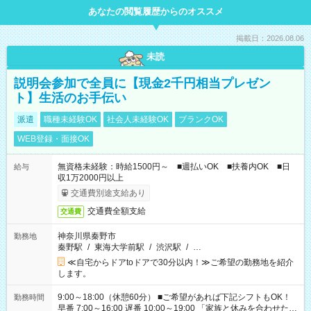
あなたの閲覧履歴からのオススメ
掲載日：2026.08.06
未読
説明会参加で全員に【現金2千円相当プレゼン
ト】生活のお手伝い
派遣
職種未経験OK
社会人未経験OK
ブランクOK
WEB登録・面接OK
無資格未経験：時給1500円～ ■週払いOK ■扶養内OK ■日
給与
収1万2000円以上
交通費別途支給あり
交通費全額支給
交通費
神奈川県秦野市
勤務地
秦野駅
/
東海大学前駅
/
渋沢駅
/
…
≪自宅からドアtoドアで30分以内！≫ご希望の勤務地を紹介
します。
9:00～18:00（休憩60分） ■ご希望があれば下記シフトもOK！
勤務時間
早番 7:00～16:00 遅番 10:00～19:00 「家族と休みを合わせた