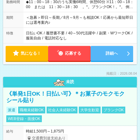
◆11：00～18：30のうち実働6時間、休憩60分 ※11：00～18：
勤務時間
00 または 11：30～18：30 。*。ブランクOK！。*。 例え
ば前職が、 在宅/財団法人/事務/コールセンター/受付/販売/カフェ
スタッフ スイーツ販売/ホテルフロント/化粧品販売/など 様々な
＜急募＞即日～長期／8月～9月～も相談OK！応募から最短即日
期間
業界から入社して活躍されています♪
には選考案内♪
日払いOK
/
履歴書不要
/
40～50代活躍中
/
副業・WワークOK
/
特徴
服装自由
/
電話対応なし
気になる！
応募する
詳細へ
掲載日：2026.08.04
未読
《単発1日OK！日払い可》＊お菓子のモクモク
シール貼り
派遣
職種未経験OK
社会人未経験OK
大学生歓迎
ブランクOK
WEB登録・面接OK
時給1,500円～1,875円
給与
交通費別途支給あり