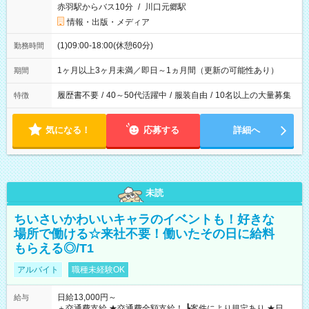
赤羽駅からバス10分
/
川口元郷駅
情報・出版・メディア
(1)09:00-18:00(休憩60分)
勤務時間
1ヶ月以上3ヶ月未満／即日～1ヵ月間（更新の可能性あり）
期間
履歴書不要
/
40～50代活躍中
/
服装自由
/
10名以上の大量募集
特徴
気になる！
応募する
詳細へ
未読
ちいさいかわいいキャラのイベントも！好きな
場所で働ける☆来社不要！働いたその日に給料
もらえる◎/T1
アルバイト
職種未経験OK
日給13,000円～
給与
＋交通費支給 ★交通費全額支給！ ┗案件により規定あり ★日払