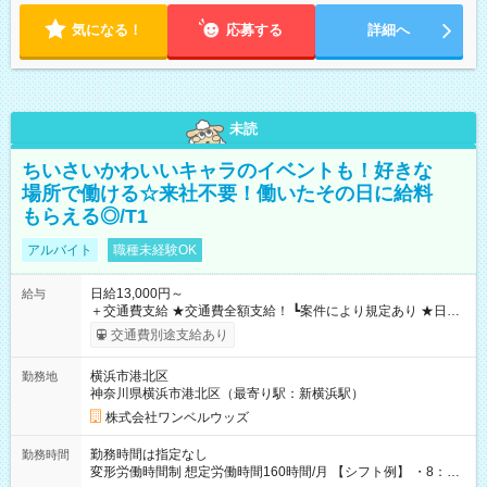
気になる！
応募する
詳細へ
未読
ちいさいかわいいキャラのイベントも！好きな
場所で働ける☆来社不要！働いたその日に給料
もらえる◎/T1
アルバイト
職種未経験OK
日給13,000円～
給与
＋交通費支給 ★交通費全額支給！ ┗案件により規定あり ★日払
いOK！（規定あり） ┗働いたその日に現金GET♪ お仕事後はコ
交通費別途支給あり
ンビニATMから 日払い分を引き落とせます！ 【試用期間】試
用期間なし
横浜市港北区
勤務地
神奈川県横浜市港北区（最寄り駅：新横浜駅）
株式会社ワンベルウッズ
勤務時間は指定なし
勤務時間
変形労働時間制 想定労働時間160時間/月 【シフト例】 ・8：00