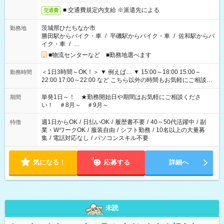
■ 交通費規定内支給 ※派遣先による
交通費
茨城県ひたちなか市
勤務地
勝田駅からバイク・車
/
平磯駅からバイク・車
/
佐和駅からバ
イク・車
/
…
■物流センターなど ■勤務地選べます
＜1日3時間～OK！＞ ▼ 例えば… ▼ 15:00～18:00 15:00～
勤務時間
22:00 17:00～22:00 など こちら以外の時間もお気軽にご相談く
ださい！
単発1日～！ ★勤務開始日や期間はお気軽にご相談くださ
期間
い！ ＃8月～ ＃9月～
週1日からOK
/
日払いOK
/
履歴書不要
/
40～50代活躍中
/
副
特徴
業・WワークOK
/
服装自由
/
シフト勤務
/
10名以上の大量募
集
/
電話対応なし
/
パソコンスキル不要
気になる！
応募する
詳細へ
未読