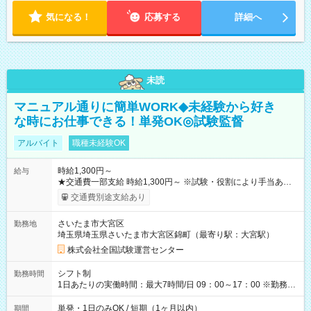
気になる！
応募する
詳細へ
未読
マニュアル通りに簡単WORK◆未経験から好き
な時にお仕事できる！単発OK◎試験監督
アルバイト
職種未経験OK
時給1,300円～
給与
★交通費一部支給 時給1,300円～ ※試験・役割により手当あり
※勤務回数により昇給あり 【即給（前払い）オプションあ
交通費別途支給あり
り！】 希望される場合、勤務から1週間ほどで給与の一部を受け
取れます。 ※手数料418円がかかります。 【過去試験日の収入
さいたま市大宮区
勤務地
例】 ・河合塾模擬試験 8:30～17:30（休憩1時間） 時給1,300円
埼玉県埼玉県さいたま市大宮区錦町（最寄り駅：大宮駅）
×8時間＝日収10,400円＋交通費 ※当日の役割により時給＋100
円の場合あり ・国家試験 7:00～13:30（休憩なし） 時給1,300
株式会社全国試験運営センター
円（役割手当＋100円）×6時間＝日収8,400円＋交通費 【試用期
間】試用期間なし
シフト制
勤務時間
1日あたりの実働時間：最大7時間/日 09：00～17：00 ※勤務時
間は 試験により異なります。
単発・1日のみOK / 短期（1ヶ月以内）
期間