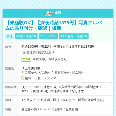
未読
【未経験OK】【深夜時給1875円】写真アルバ
ムの貼り付け・確認｜短期
派遣
職種未経験OK
ブランクOK
WEB登録・面接OK
時給1500円／夜22時～翌5時までは深夜時給1875円
給与
交通費別途支給あり
実費支給／当社規定あり。
交通費
埼玉県川口市
勤務地
川口駅からバス10分
/
赤羽駅からバス10分
情報・出版・メディア
(1)21:00-06:00(休憩60分) ※入社後の最初2～3週間は9:00～
勤務時間
18:00（実働8時間）の日勤で勤務になります
1ヶ月以上3ヶ月未満／即日～9/30まで（延長の可能性あり）
期間
履歴書不要
/
40～50代活躍中
/
服装自由
特徴