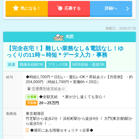
気になる！
応募する
詳細へ
掲載日：2026.07.29
未読
【完全在宅！】難しい業務なし＆電話なし！ゆ
っくりの11時～時短＊データ入力・事務
派遣
職種未経験OK
ブランクOK
WEB登録・面接OK
◆時給1,700円＊日払い・週払いOK＊昇給あり♪【月収例】 ・約
給与
204,000円 （時給1,700円 × 実働6h × 20日）
交通費別途支給あり
◆全額支給 ＊家が少し遠くても安心！
交通費
20～25万円
月収例
東京都港区
勤務地
竹芝駅から徒歩2分
/
浜松町駅から徒歩4分
/
大門(東京都)駅か
ら徒歩5分
/
…
◆港区にある情報セキュリティ企業◆