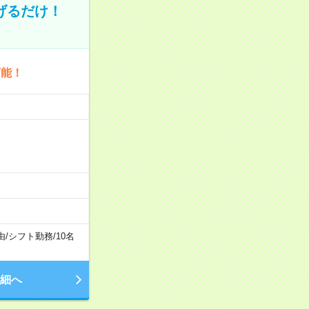
げるだけ！
可能！
由
/
シフト勤務
/
10名
細へ