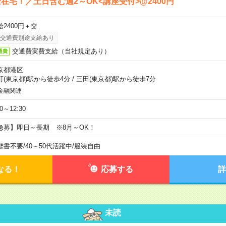
在宅！／土日含む週2～OK<講座受付>@2400円
給2400円＋交
交通費別途支給あり
交通費実費支給（当社規定あり）
通費
京都港区
町(東京都)駅から徒歩4分
/
三田(東京都)駅から徒歩7分
金融関連
30～12:30
急募】即日～長期 ※8月～OK！
歴書不要
/
40～50代活躍中
/
服装自由
なる！
応募する
詳
未読