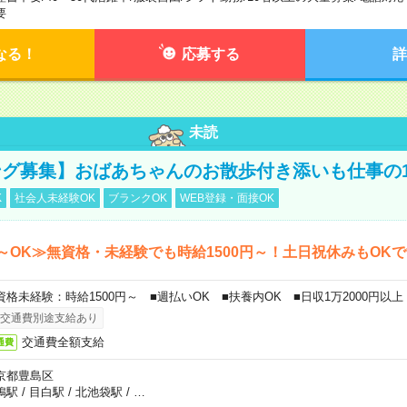
要
なる！
応募する
詳
未読
グ募集】おばあちゃんのお散歩付き添いも仕事の
K
社会人未経験OK
ブランクOK
WEB登録・面接OK
～OK≫無資格・未経験でも時給1500円～！土日祝休みもOK
資格未経験：時給1500円～ ■週払いOK ■扶養内OK ■日収1万2000円以上
交通費別途支給あり
交通費全額支給
通費
京都豊島区
鴨駅
/
目白駅
/
北池袋駅
/
…