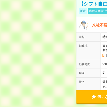
【シフト自由
派遣
職種未経験O
来社不要
時
給与
東
勤務地
新
9:
勤務時間
即
期間
週
特徴
以
気に