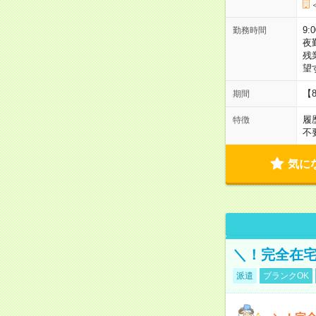
9:
勤務時間
夜
残
望
【
期間
履
特徴
不
気に
＼！完全在宅
派遣
ブランクOK