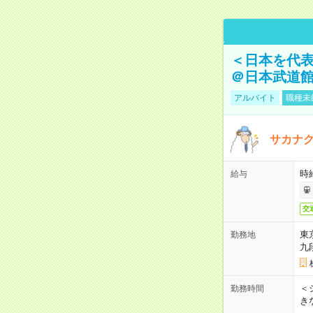
＜日本を代
＠日本武道
アルバイト
職種未
サカナク
時
給与
交
東
勤務地
九
＜シ
勤務時間
き