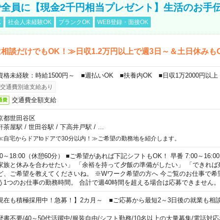
全員に【現金2千円相当プレゼント】生活のお手
K
社会人未経験OK
ブランクOK
WEB登録・面接OK
相談だけでもOK！≫日収1.2万円以上で週3日～＆土日休みも
資格未経験：時給1500円～ ■週払いOK ■扶養内OK ■日収1万2000円以上
交通費別途支給あり
交通費全額支給
通費
京都世田谷区
軒茶屋駅
/
世田谷駅
/
下高井戸駅
/
…
≪自宅からドアtoドアで30分以内！≫ご希望の勤務地を紹介します。
00～18:00（休憩60分） ■ご希望があれば下記シフトもOK！ 早番 7:00～16:00 遅
家族と休みを合わせたい」 「余裕を持って夕飯の準備がしたい」 「できれば
ど、ご希望を教えてくださいね。 ※Wワーク希望の方へ 今ご覧のお仕事で希
う1つのお仕事の勤務時間。 合計で週40時間を超える場合は応募できません。
現在も積極採用中！急募！】2カ月～ ■ご応募から最短2～3日後の就業も相
歴書不要
/
40～50代活躍中
/
服装自由
/
シフト勤務
/
10名以上の大量募集
/
電話対応