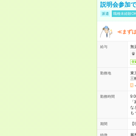
説明会参加で
派遣
職種未経験O
≪まずは
無
給与
交
東
勤務地
三
9:
勤務時間
「
な
も
【
期間
履
特徴