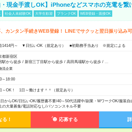
・現金手渡しOK】iPhoneなどスマホの充電を繋
K
社会人未経験OK
大学生歓迎
ブランクOK
WEB登録・面接OK
、カンタン手続きWEB登録！ LINEでサクッと翌日振り込み
給1414円～ ▼日払いOK（規定あり） ■初勤務手当あり ※規定による
京都新宿区
宿駅から徒歩
/
新宿三丁目駅から徒歩
/
高田馬場駅から徒歩
/
…
物流企業
00～18:00
日～OK！ 1日～働けます＾＾（規定あり）
1日からOK
/
日払いOK
/
履歴書不要
/
40～50代活躍中
/
副業・WワークOK
/
服装自
上の大量募集
/
電話対応なし
/
パソコンスキル不要
なる！
応募する
詳