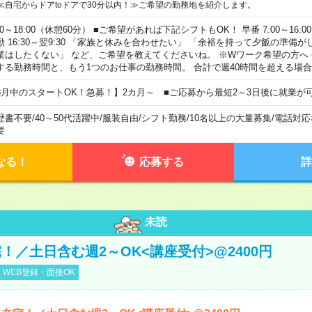
≪自宅からドアtoドアで30分以内！≫ご希望の勤務地を紹介します。
00～18:00（休憩60分） ■ご希望があれば下記シフトもOK！ 早番 7:00～16:00 遅
勤 16:30～翌9:30 「家族と休みを合わせたい」 「余裕を持って夕飯の準備
業はしたくない」 など、ご希望を教えてくださいね。 ※Wワーク希望の方へ
する勤務時間と、もう1つのお仕事の勤務時間。 合計で週40時間を超える場
8月中のスタートOK！急募！】2カ月～ ■ご応募から最短2～3日後に就業が
歴書不要
/
40～50代活躍中
/
服装自由
/
シフト勤務
/
10名以上の大量募集
/
電話対応
要
なる！
応募する
詳
未読
！／土日含む週2～OK<講座受付>@2400円
WEB登録・面接OK