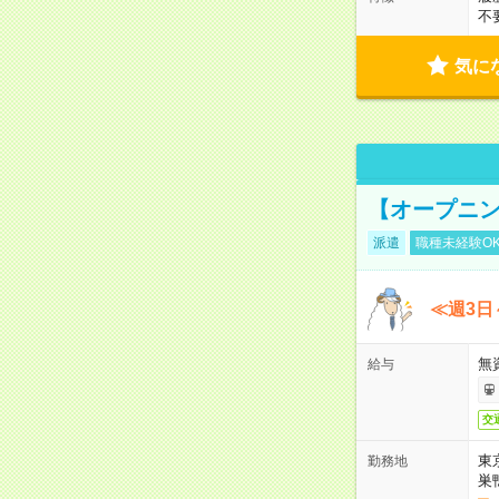
不
気に
【オープニン
派遣
職種未経験O
≪週3日
無
給与
交
東
勤務地
巣