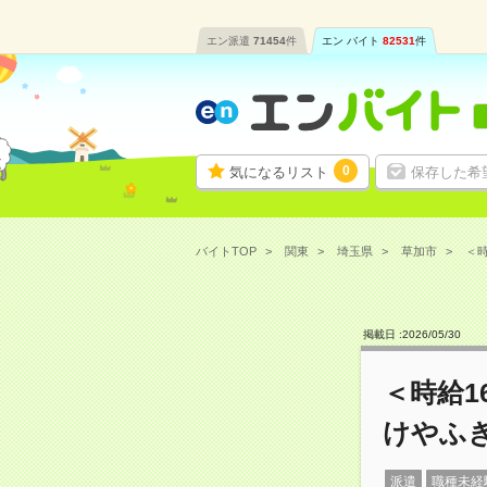
エン派遣
71454
件
エン バイト
82531
件
0
気になるリスト
保存した希
バイトTOP
関東
埼玉県
草加市
＜時
掲載日 :
2026
/
05
/
30
＜時給1
けやふ
派遣
職種未経