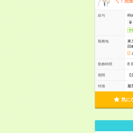
＼！完全
時
給与
交
東
勤務地
田
8:
勤務時間
【
期間
履
特徴
気に