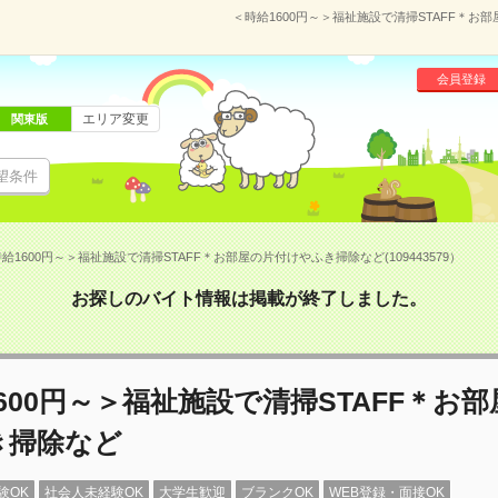
＜時給1600円～＞福祉施設で清掃STAFF＊お部
会員登録
エリア変更
関東版
望条件
給1600円～＞福祉施設で清掃STAFF＊お部屋の片付けやふき掃除など(109443579）
お探しのバイト情報は掲載が終了しました。
600円～＞福祉施設で清掃STAFF＊お
き掃除など
験OK
社会人未経験OK
大学生歓迎
ブランクOK
WEB登録・面接OK