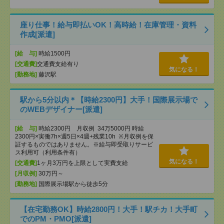
座り仕事！給与即払いOK！高時給！在庫管理・資料
作成[派遣]
[給 与]
時給1500円
[交通費]
交通費支給有り
気になる！
[勤務地]
藤沢駅
駅から5分以内＊【時給2300円】大手！国際展示場で
のWEBデザイナー[派遣]
[給 与]
時給2300円 月収例 34万5000円 時給
2300円×実働7h×週5日×4週+残業10h ※月収例を保
証するものではありません。※給与即受取りサービ
ス利用可（利用条件有）
気になる！
[交通費]
1ヶ月3万円を上限として実費支給
[月収例]
30万円～
[勤務地]
国際展示場駅から徒歩5分
【在宅勤務OK】時給2800円！大手！駅チカ！大手町
でのPM・PMO[派遣]