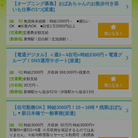
【オープニング募集】おばあちゃんのお散歩付き添
いも仕事の1つ[派遣]
[給 与]
無資格未経験：時給1500円～ ■週払い
OK ■扶養内OK ■日収1万2000円以上
[交通費]
交通費全額支給
気になる！
[勤務地]
巣鴨駅
/
目白駅
/
北池袋駅
/
…
【電通デジタル】＜週3～4在宅×時給2300円＞電通グ
ループ！SNS運用サポート[派遣]
[給 与]
時給2300円 月収例 368,000円+残業代
[交通費]
全額支給
[月収例]
30万円～
気になる！
[勤務地]
新橋駅から徒歩52分
/
汐留駅から徒歩13分
【在宅勤務OK】時給3000円！10～16時＊残業ほぼな
し▼新日本橋で一般事務[派遣]
[給 与]
時給3000円 月収例 30万円 時給3000円×
実働5h×週5日×4週 ※月収例を保証するものではあ
りません。※給与即受取りサービス利用可（利用条