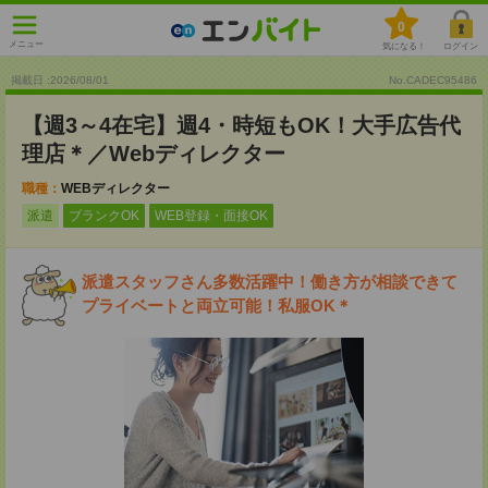
0
メニュー
気になる！
ログイン
掲載日 :2026
/
08
/
01
No.CADEC95486
【週3～4在宅】週4・時短もOK！大手広告代
理店＊／Webディレクター
職種：
WEBディレクター
派遣
ブランクOK
WEB登録・面接OK
派遣スタッフさん多数活躍中！働き方が相談できて
プライベートと両立可能！私服OK＊