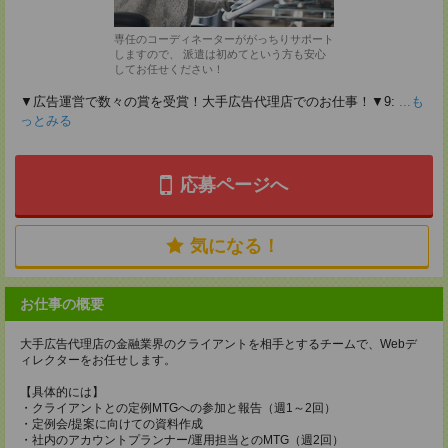
専任のコーディネーターががっちりサポート
しますので、 派遣は初めてという方も安心
してお任せください！
▼広告運営で数々の賞を受賞！大手広告代理店でのお仕事！▼9:
...も
っとみる
応募ページへ
気になる！
お仕事の概要
大手広告代理店の金融業界のクライアントを相手とするチームで、Webデ
ィレクターをお任せします。
【具体的には】
・クライアントとの定例MTGへの参加と報告（週1～2回）
・定例会/提案に向けての資料作成
・社内のアカウントプランナー/運用担当とのMTG（週2回）