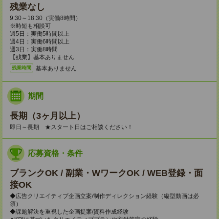
残業なし
9:30～18:30（実働8時間）
※時短も相談可
週5日：実働5時間以上
週4日：実働6時間以上
週3日：実働8時間
【残業】基本ありません
基本ありません
残業時間
期間
長期（3ヶ月以上）
即日～長期 ★スタート日はご相談ください！
応募資格・条件
ブランクOK / 副業・WワークOK / WEB登録・面
接OK
◆広告クリエイティブ企画立案/制作ディレクション経験（縦型動画は必
須）
◆課題解決を重視した企画提案/資料作成経験