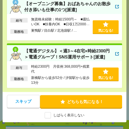
【オープニング募集】おばあちゃんのお散歩
付き添いも仕事の1つ[派遣]
無資格未経験：時給1500円～ ■週払
応募ページへ
給与
いOK ■扶養内OK ■日収1万2000円
以上
巣鴨駅 / 目白駅 / 北池袋駅 / …
気になる!
勤務地
気になる！
【電通デジタル】＜週3～4在宅×時給2300円
＞電通グループ！SNS運用サポート[派遣]
メール
LINE
で送る
で送る
時給2300円 月収例 368,000円+残業
給与
代
新橋駅から徒歩52分 / 汐留駅から徒歩
気になる!
勤務地
シェア
ツイート
ブックマーク
13分
スキップ
どちらも気になる！
あなたの閲覧履歴からの
おすすめ
しばらく表示しない