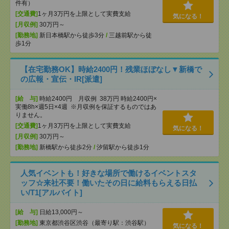
件有）
[交通費]
1ヶ月3万円を上限として実費支給
気になる！
[月収例]
30万円～
[勤務地]
新日本橋駅から徒歩3分
/
三越前駅から徒
歩1分
【在宅勤務OK】時給2400円！残業ほぼなし▼新橋で
の広報・宣伝・IR[派遣]
[給 与]
時給2400円 月収例 38万円 時給2400円×
実働8h×週5日×4週 ※月収例を保証するものではあ
りません。
[交通費]
1ヶ月3万円を上限として実費支給
気になる！
[月収例]
30万円～
[勤務地]
新橋駅から徒歩2分
/
汐留駅から徒歩1分
人気イベントも！好きな場所で働けるイベントスタ
ッフ☆来社不要！働いたその日に給料もらえる日払
い/T1[アルバイト]
[給 与]
日給13,000円～
[勤務地]
東京都渋谷区渋谷（最寄り駅：渋谷駅）
気になる！