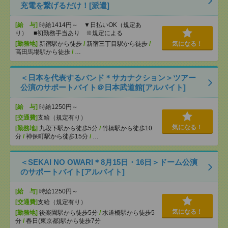
充電を繋げるだけ！[派遣]
[給 与]
時給1414円～ ▼日払いOK（規定あ
り） ■初勤務手当あり ※規定による
[勤務地]
新宿駅から徒歩
/
新宿三丁目駅から徒歩
/
気になる！
高田馬場駅から徒歩
/
…
＜日本を代表するバンド＊サカナクション＞ツアー
公演のサポートバイト＠日本武道館[アルバイト]
[給 与]
時給1250円～
[交通費]
支給（規定有り）
気になる！
[勤務地]
九段下駅から徒歩5分
/
竹橋駅から徒歩10
分
/
神保町駅から徒歩15分
/
…
＜SEKAI NO OWARI＊8月15日・16日＞ドーム公演
のサポートバイト[アルバイト]
[給 与]
時給1250円～
[交通費]
支給（規定有り）
気になる！
[勤務地]
後楽園駅から徒歩5分
/
水道橋駅から徒歩5
分
/
春日(東京都)駅から徒歩7分