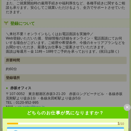
また、ご就業開始時の雇用手続きや福利厚生など、各種手続きに関するご相
談も承ります。安心してご就業いただけるよう、全力でサポートさせていた
だきます。
登録について
＼来社不要！オンラインもしくはお電話面談を実施中／
Web登録いただいた後、登録情報の詳細をオンライン・電話面談にてお伺
いする場合がございます。ご経歴や希望条件、今後のキャリアプランなどを
お聞かせいただき、最適なお仕事をご提案させていただきます。
面談は毎週月～金 11時～18時でご予約を承っております。(祝日は除く)
所要時間
約60分
登録場所
赤坂オフィス
〒107-0052 東京都港区赤坂3-21-20 赤坂ロングビーチビル ・各線赤坂
見附駅より徒歩1分 ・各線永田町駅より徒歩5分
TEL：0120-952-995
×
MAIL：
eh-entry@type.jp
担当：登録サポートセンター
どちらのお仕事が気になりますか？
受付可能日時：受付可能日時：11:00～／13:00～／15:00～／17:00～／
19:00～
1
/10