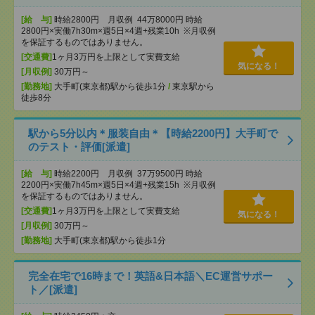
[給 与]
時給2800円 月収例 44万8000円 時給
2800円×実働7h30m×週5日×4週+残業10h ※月収例
を保証するものではありません。
[交通費]
1ヶ月3万円を上限として実費支給
気になる！
[月収例]
30万円～
[勤務地]
大手町(東京都)駅から徒歩1分
/
東京駅から
徒歩8分
駅から5分以内＊服装自由＊【時給2200円】大手町で
のテスト・評価[派遣]
[給 与]
時給2200円 月収例 37万9500円 時給
2200円×実働7h45m×週5日×4週+残業15h ※月収例
を保証するものではありません。
[交通費]
1ヶ月3万円を上限として実費支給
気になる！
[月収例]
30万円～
[勤務地]
大手町(東京都)駅から徒歩1分
完全在宅で16時まで！英語&日本語＼EC運営サポー
ト／[派遣]