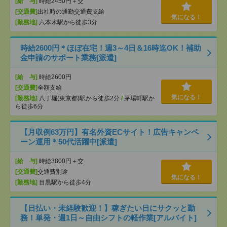
[給 与]
時給2450円＋交
[交通費]
出社時の通勤交通費支給
気になる！
[勤務地]
六本木駅から徒歩3分
時給2600円＊ほぼ在宅！週3～4日＆16時迄OK！補助
金申請のサポート業務[派遣]
[給 与]
時給2600円
[交通費]
全額支給
気になる！
[勤務地]
八丁堀(東京都)駅から徒歩2分
/
茅場町駅か
ら徒歩6分
【月収例63万円】有名外資ECサイト！広告キャンペ
ーン運用＊50代活躍中[派遣]
[給 与]
時給3800円＋交
[交通費]
交通費別途
気になる！
[勤務地]
目黒駅から徒歩4分
【日払い・未経験歓迎！】稼ぎたい日にサクッと勤
務！単発・週1日～自由シフトの軽作業[アルバイト]