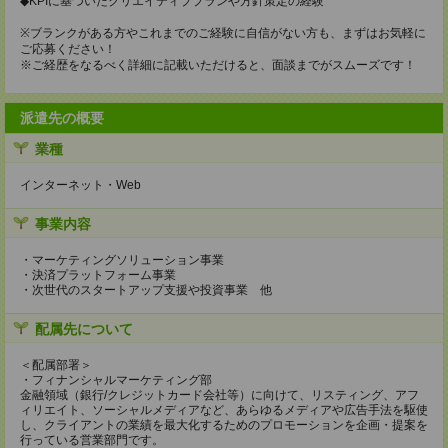
◆KPIに基づいたクリエイティブプランや方針策定の経験
※ブランクがある方やこれまでのご経験に自信がない方も、まずはお気軽に
ご応募ください！
※ご経歴をなるべく詳細に記載いただけると、面談までがスムーズです！
派遣先の概要
業種
インターネット・Web
事業内容
・マーケティングソリューション事業
・決済プラットフォーム事業
・次世代のスタートアップ支援や投資事業 他
配属先について
＜配属部署＞
・フィナンシャルマーケティング部
金融領域（銀行/クレジットカード会社等）に向けて、リスティング、アフ
ィリエイト、ソーシャルメディアなど、あらゆるメディアや広告手法を駆使
し、クライアントの業績を最大化するためのプロモーションを企画・提案を
行っている営業部門です。