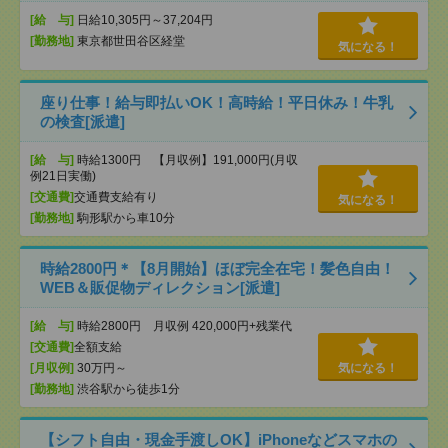
[給 与]
日給10,305円～37,204円
[勤務地]
東京都世田谷区経堂
気になる！
座り仕事！給与即払いOK！高時給！平日休み！牛乳
の検査[派遣]
[給 与]
時給1300円 【月収例】191,000円(月収
例21日実働)
[交通費]
交通費支給有り
気になる！
[勤務地]
駒形駅から車10分
時給2800円＊【8月開始】ほぼ完全在宅！髪色自由！
WEB＆販促物ディレクション[派遣]
[給 与]
時給2800円 月収例 420,000円+残業代
[交通費]
全額支給
[月収例]
30万円～
気になる！
[勤務地]
渋谷駅から徒歩1分
【シフト自由・現金手渡しOK】iPhoneなどスマホの