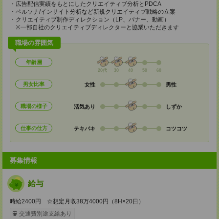
・広告配信実績をもとにしたクリエイティブ分析とPDCA
・ペルソナ/インサイト分析など新規クリエイティブ戦略の立案
・クリエイティブ制作ディレクション（LP、バナー、動画）
※一部自社のクリエイティブディレクターと協業いただきます
職場の雰囲気
年齢層
20代
30
40
50
60
男女比率
女性
男性
職場の様子
活気あり
しずか
仕事の仕方
テキパキ
コツコツ
募集情報
給与
時給2400円 ☆想定月収38万4000円（8H×20日）
交通費別途支給あり