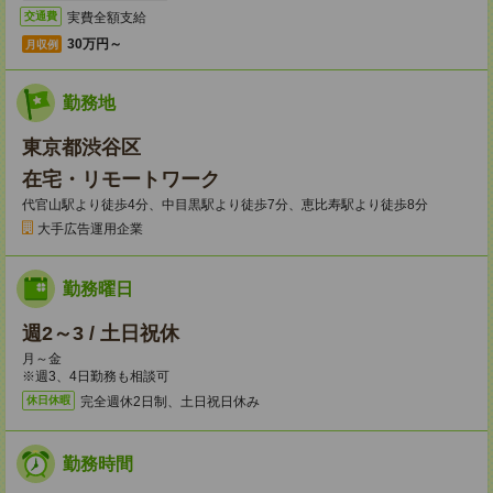
実費全額支給
交通費
30万円～
月収例
勤務地
東京都渋谷区
在宅・リモートワーク
代官山駅より徒歩4分、中目黒駅より徒歩7分、恵比寿駅より徒歩8分
大手広告運用企業
勤務曜日
週2～3 / 土日祝休
月～金
※週3、4日勤務も相談可
完全週休2日制、土日祝日休み
休日休暇
勤務時間