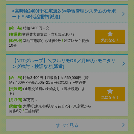
<高時給2400円*在宅週2-3>学習管理システムのサポ
ート＊50代活躍中[派遣]
[給 与]
時給2400円＋交
[交通費]
交通費実費支給（当社規定あり）
気になる！
[勤務地]
築地市場駅から徒歩6分
/
汐留駅から徒歩
10分
【NTTグループ】＼フルリモOK／月56万↑モニタリ
ング検討・検証など[派遣]
[給 与]
時給3,400円【月収例】約569,000円（時
給3,400円×実働7.50h×21日+残業10h）+交通費
[交通費]
○通勤交通費の支給あり（当社規定によ
る）
気になる！
[月収例]
30万円～
[勤務地]
大手町(東京都)駅から徒歩2分
/
東京駅から
徒歩8分
/
三越前駅
すべて見る