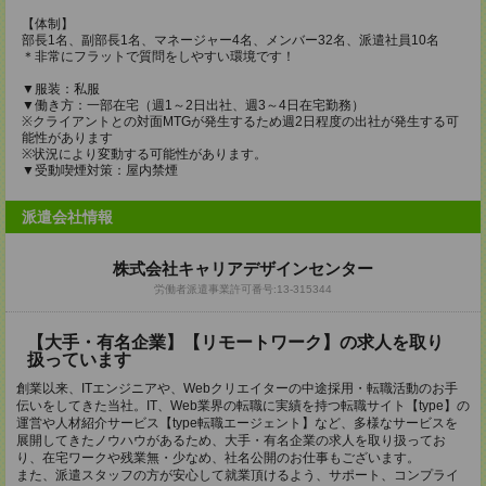
【体制】
部長1名、副部長1名、マネージャー4名、メンバー32名、派遣社員10名
＊非常にフラットで質問をしやすい環境です！
▼服装：私服
▼働き方：一部在宅（週1～2日出社、週3～4日在宅勤務）
※クライアントとの対面MTGが発生するため週2日程度の出社が発生する可
能性があります
※状況により変動する可能性があります。
▼受動喫煙対策：屋内禁煙
派遣会社情報
株式会社キャリアデザインセンター
労働者派遣事業許可番号:13-315344
【大手・有名企業】【リモートワーク】の求人を取り
扱っています
創業以来、ITエンジニアや、Webクリエイターの中途採用・転職活動のお手
伝いをしてきた当社。IT、Web業界の転職に実績を持つ転職サイト【type】の
運営や人材紹介サービス【type転職エージェント】など、多様なサービスを
展開してきたノウハウがあるため、大手・有名企業の求人を取り扱ってお
り、在宅ワークや残業無・少なめ、社名公開のお仕事もございます。
また、派遣スタッフの方が安心して就業頂けるよう、サポート、コンプライ