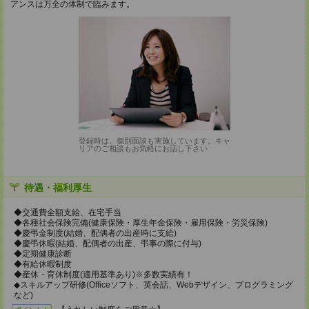
アンスは万全の体制で臨みます。
登録時は、個別面談も実施しています。キャ
リアのご相談もお気軽にお話し下さい
待遇・福利厚生
◆交通費全額支給、在宅手当
◆各種社会保険完備(健康保険・厚生年金保険・雇用保険・労災保険)
◆慶弔金制度(結婚、配偶者の出産時に支給)
◆慶弔休暇(結婚、配偶者の出産、弔事の際に付与)
◆定期健康診断
◆有給休暇制度
◆産休・育休制度(適用基準あり)※多数実績有！
◆スキルアップ研修(Officeソフト、英会話、Webデザイン、プログラミング
など)