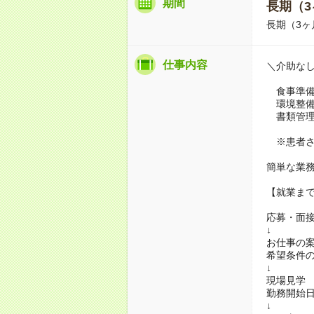
期間
長期（3
長期（3ヶ
仕事内容
＼介助な
食事準備
環境整備
書類管理
※患者さ
簡単な業
【就業ま
応募・面
↓
お仕事の
希望条件
↓
現場見学
勤務開始
↓