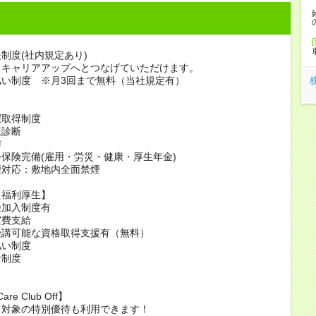
制度(社内規定あり)
、キャリアアップへとつなげていただけます。
払い制度 ※月3回まで無料（当社規定有）
暇取得制度
康診断
与
保険完備(雇用・労災・健康・厚生年金)
煙対応：敷地内全面禁煙
た福利厚生】
険加入制度有
実費支給
受講可能な資格取得支援有（無料）
払い制度
介制度
are Club Off】
フ対象の特別優待も利用できます！