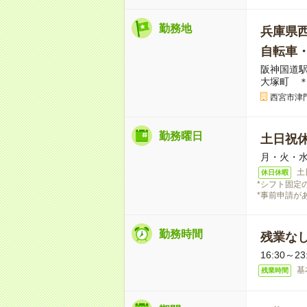
勤務地
兵庫県
自転車
阪神国道駅
大塚町 
西宮市津
勤務曜日
土日祝
月・火・
土
休日休暇
*シフト固定
*事前申請が
勤務時間
残業な
16:30～2
基
残業時間