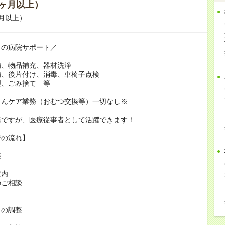
ヶ月以上）
月以上）
しの病院サポート／
、物品補充、器材洗浄
、後片付け、消毒、車椅子点検
、ごみ捨て 等
んケア業務（おむつ交換等）一切なし※
務ですが、医療従事者として活躍できます！
での流れ】
接
案内
のご相談
日の調整