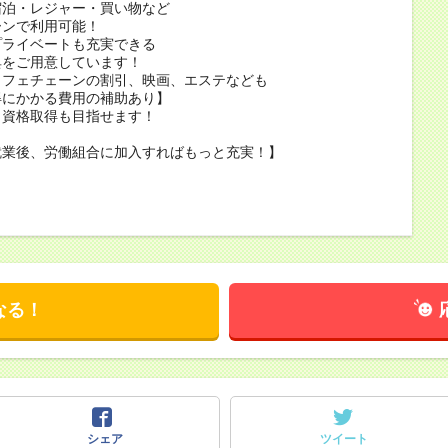
宿泊・レジャー・買い物など
ーンで利用可能！
プライベートも充実できる
典をご用意しています！
カフェチェーンの割引、映画、エステなども
得にかかる費用の補助あり】
ら資格取得も目指せます！
就業後、労働組合に加入すればもっと充実！】
当
当
なる！
シェア
ツイート