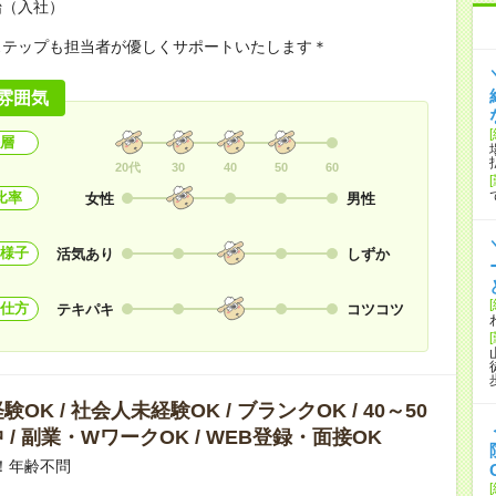
始（入社）
ステップも担当者が優しくサポートいたします＊
雰囲気
層
20代
30
40
50
60
比率
女性
男性
様子
活気あり
しずか
仕方
テキパキ
コツコツ
OK / 社会人未経験OK / ブランクOK / 40～50
 / 副業・WワークOK / WEB登録・面接OK
！年齢不問