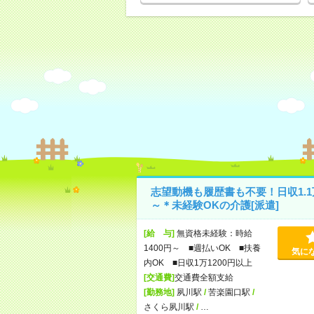
志望動機も履歴書も不要！日収1.1
～＊未経験OKの介護[派遣]
[給 与]
無資格未経験：時給
1400円～ ■週払いOK ■扶養
気に
内OK ■日収1万1200円以上
[交通費]
交通費全額支給
[勤務地]
夙川駅
/
苦楽園口駅
/
さくら夙川駅
/
…