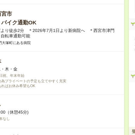
西宮市
・バイク通勤OK
より徒歩2分 ＊2026年7月1日より新病院へ ＊西宮市津門
＊自転車通勤可能
門大塚町にある病院
休
水・木・金
日祝、年末年始
の為プライベートの予定も立てやすく充実
あればお休み希望もOK
し
3:00（休憩45分)
本なし