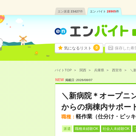
エン派遣
23427
件
エン バイト
28905
件
0
気になるリスト
保存した希
バイトTOP
関西
兵庫県
西宮市
＼新
NEW
掲載日 :
2026
/
08
/
07
＼新病院＊オープニ
からの病棟内サポー
軽作業（仕分け・ピッキ
職種：
派遣
職種未経験OK
社会人未経験OK