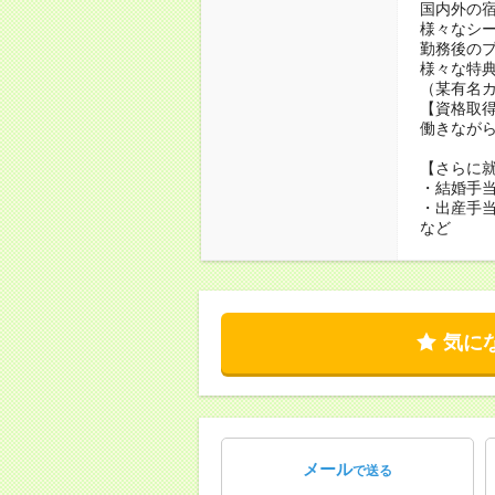
国内外の
様々なシ
勤務後の
様々な特
（某有名
【資格取
働きなが
【さらに
・結婚手
・出産手
など
気に
メール
で送る