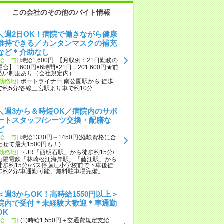
この会社のその他のバイト情報
＼週2日OK！病院で働きながら健康
維持できる／カンタンマスクの補充
など＊介助なし
[給 与]
時給1,600円 【月収例：21日勤務の
場合】 1600円×6時間×21日＝201,600円★前
払い制度あり（会社規定内）
[勤務地]
ポートライナー 南公園駅から 徒歩
で約5分/各線三宮駅より車で約10分
＼週3から＆時短OK／病院内のサポ
ートスタッフ/シーツ交換・配膳な
ど
[給 与]
時給1330円～1450円(経験資格に合
わせて最大1500円も！)
[勤務地]
・JR「西明石駅」から徒歩約15分/
山陽電鉄「林崎松江海岸駅」「藤江駅」から
徒歩約15分/バス停藤江小学校前で下車後徒
歩約2分/車通勤可能、無料駐車場完備。
＜週3からOK！高時給1550円以上＞
院内で受付＊未経験大歓迎＊車通勤
OK
[給 与]
(1)時給1,550円＋交通費規定支給