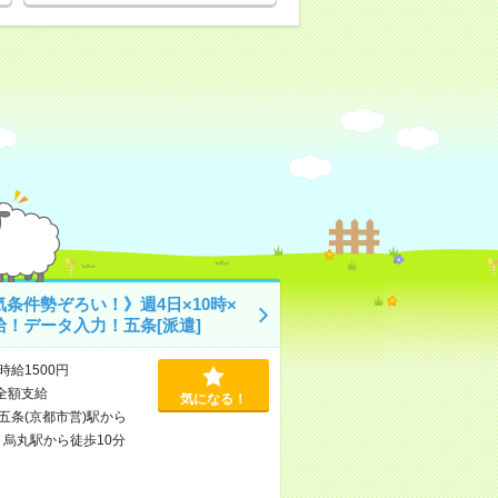
気条件勢ぞろい！》週4日×10時×
給！データ入力！五条[派遣]
時給1500円
全額支給
気になる！
五条(京都市営)駅から
/
烏丸駅から徒歩10分