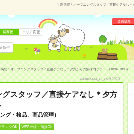
＼新病院＊オープニングスタッフ／直接ケアなし＊夕方
会員登録
エリア変更
関西版
望条件
病院＊オープニングスタッフ／直接ケアなし＊夕方からの病棟内サポート(109437090）
No.RMK433‗11‗16/県立西宮
ングスタッフ／直接ケアなし＊夕方
ト
ング・検品、商品管理）
ブランクOK
WEB登録・面接OK