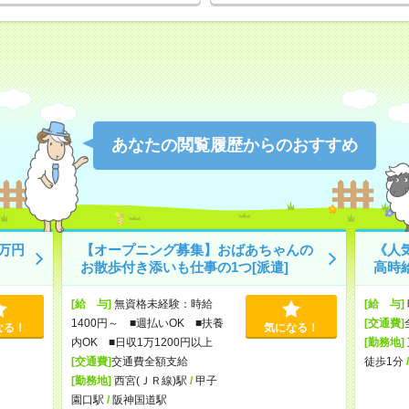
あなたの閲覧履歴からのおすすめ
万円
【オープニング募集】おばあちゃんの
《人
お散歩付き添いも仕事の1つ[派遣]
高時
[給 与]
無資格未経験：時給
[給 与]
1400円～ ■週払いOK ■扶養
[交通費]
なる！
気になる！
内OK ■日収1万1200円以上
[勤務地]
[交通費]
交通費全額支給
徒歩1分
[勤務地]
西宮(ＪＲ線)駅
/
甲子
園口駅
/
阪神国道駅