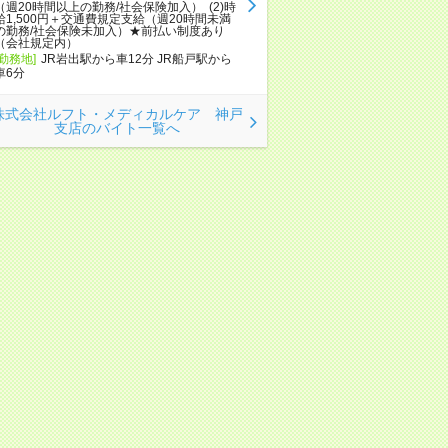
（週20時間以上の勤務/社会保険加入） (2)時
給1,500円＋交通費規定支給（週20時間未満
の勤務/社会保険未加入）★前払い制度あり
（会社規定内）
[勤務地]
JR岩出駅から車12分 JR船戸駅から
車6分
株式会社ルフト・メディカルケア 神戸
支店のバイト一覧へ