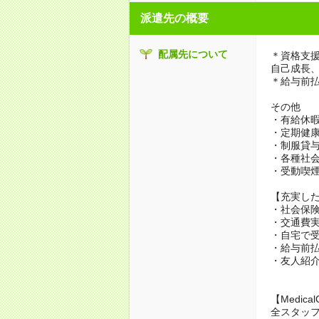
派遣先の概要
配属先について
＊資格支援
自己成長
＊給与前
その他
・有給休
・定期健
・制服貸
・各種社会
・受動喫
【充実し
・社会保
・交通費
・自宅で
・給与前
・友人紹
【MedicalC
全スタッ