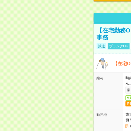
【在宅勤務O
事務
派遣
ブランクOK
【在宅O
時
給与
ん
交
月
東
勤務地
新