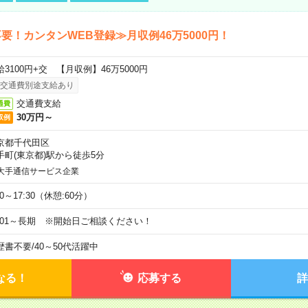
要！カンタンWEB登録≫月収例46万5000円！
給3100円+交 【月収例】46万5000円
交通費別途支給あり
交通費支給
通費
30万円～
収例
京都千代田区
手町(東京都)駅から徒歩5分
大手通信サービス企業
00～17:30（休憩:60分）
9/01～長期 ※開始日ご相談ください！
歴書不要
/
40～50代活躍中
なる！
応募する
詳