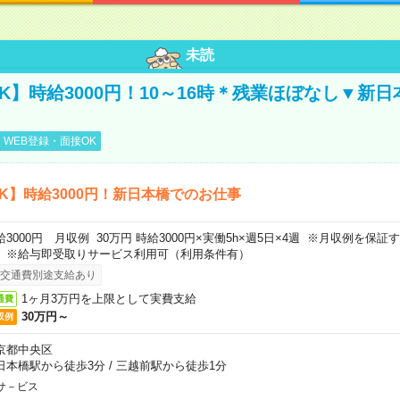
未読
K】時給3000円！10～16時＊残業ほぼなし▼新
WEB登録・面接OK
K】時給3000円！新日本橋でのお仕事
給3000円 月収例 30万円 時給3000円×実働5h×週5日×4週 ※月収例を保
。※給与即受取りサービス利用可（利用条件有）
交通費別途支給あり
1ヶ月3万円を上限として実費支給
通費
30万円～
収例
京都中央区
日本橋駅から徒歩3分
/
三越前駅から徒歩1分
サ－ビス