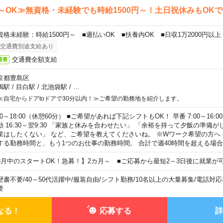
～OK≫無資格・未経験でも時給1500円～！土日祝休みもOK
資格未経験：時給1500円～ ■週払いOK ■扶養内OK ■日収1万2000円以上
交通費別途支給あり
交通費全額支給
通費
京都豊島区
鴨駅
/
目白駅
/
北池袋駅
/
…
≪自宅からドアtoドアで30分以内！≫ご希望の勤務地を紹介します。
00～18:00（休憩60分） ■ご希望があれば下記シフトもOK！ 早番 7:00～16:00 遅
勤 16:30～翌9:30 「家族と休みを合わせたい」 「余裕を持って夕飯の準備
業はしたくない」 など、ご希望を教えてくださいね。 ※Wワーク希望の方へ
する勤務時間と、もう1つのお仕事の勤務時間。 合計で週40時間を超える場
8月中のスタートOK！急募！】2カ月～ ■ご応募から最短2～3日後に就業が
歴書不要
/
40～50代活躍中
/
服装自由
/
シフト勤務
/
10名以上の大量募集
/
電話対応
要
なる！
応募する
詳