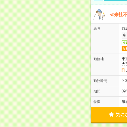
≪来社不
時
給与
交
月
東
勤務地
大
9:
勤務時間
0
期間
履
特徴
気に