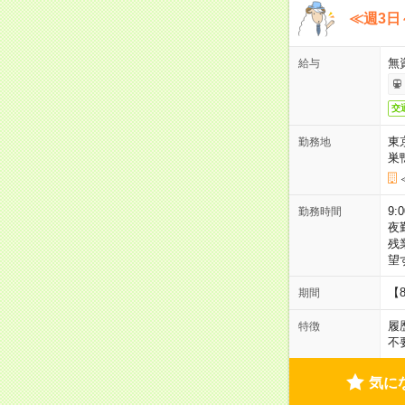
≪週3日
無
給与
交
東
勤務地
巣
9:
勤務時間
夜
残
望
【
期間
履
特徴
不
気に