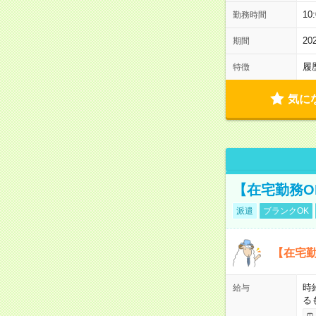
1
勤務時間
2
期間
履
特徴
気に
【在宅勤務O
派遣
ブランクOK
【在宅勤
時
給与
る