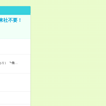
来社不要！
あり） ┗働…