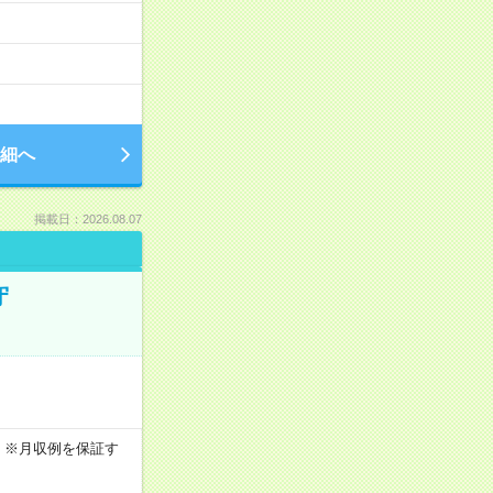
細へ
掲載日：2026.08.07
守
0h ※月収例を保証す