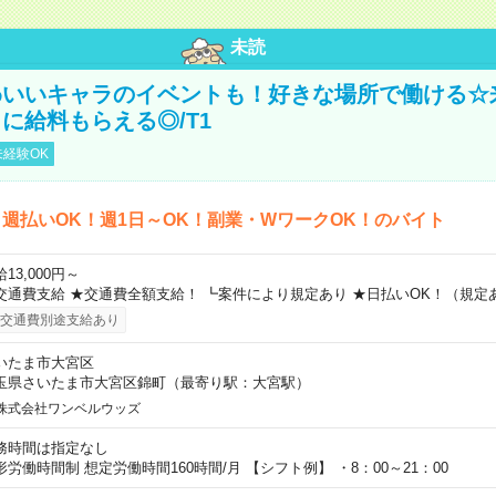
未読
わいいキャラのイベントも！好きな場所で働ける☆
に給料もらえる◎/T1
経験OK
週払いOK！週1日～OK！副業・WワークOK！のバイト
13,000円～
交通費支給 ★交通費全額支給！ ┗案件により規定あり ★日払いOK！（規定
交通費別途支給あり
いたま市大宮区
玉県さいたま市大宮区錦町（最寄り駅：大宮駅）
株式会社ワンベルウッズ
務時間は指定なし
形労働時間制 想定労働時間160時間/月 【シフト例】 ・8：00～21：00