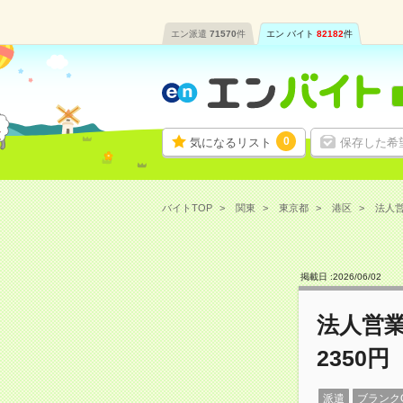
エン派遣
71570
件
エン バイト
82182
件
0
気になるリスト
保存した希
バイトTOP
関東
東京都
港区
法人営
掲載日 :
2026
/
06
/
02
法人営業
2350円
派遣
ブランク