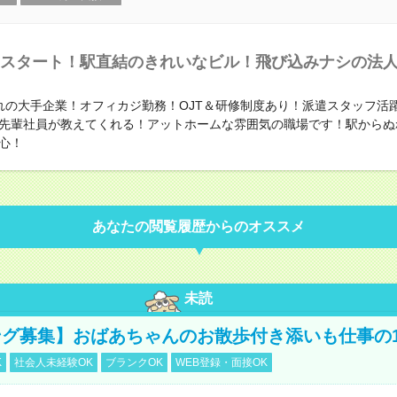
スタート！駅直結のきれいなビル！飛び込みナシの法
れの大手企業！オフィカジ勤務！OJT＆研修制度あり！派遣スタッフ活
先輩社員が教えてくれる！アットホームな雰囲気の職場です！駅からぬ
心！
あなたの閲覧履歴からのオススメ
未読
グ募集】おばあちゃんのお散歩付き添いも仕事の
K
社会人未経験OK
ブランクOK
WEB登録・面接OK