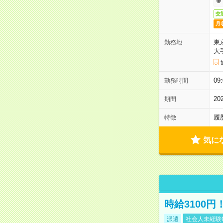
交
月
東
勤務地
大
09
勤務時間
2
期間
履
特徴
気に
時給3100
派遣
社会人未経験