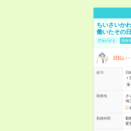
ちいさいか
働いたその日
アルバイト
職種未
日払い・
日給
給与
＋
さ
勤務地
埼
勤
勤務時間
変