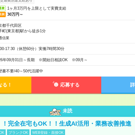
交通費別途支給あり
1ヶ月3万円を上限として実費支給
通費
30万円～
収例
京都千代田区
手町(東京都)駅から徒歩1分
通信業
:00-17:30（休憩60分）実働7時間30分
026年09月01日～長期 ※開始日相談OK ※09月～
歴書不要
/
40～50代活躍中
なる！
応募する
詳
未読
円！！完全在宅もOK！！生成AI活用・業務改善推進
OK
ブランクOK
WEB登録・面接OK