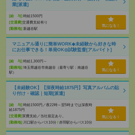
業[派遣]
[給 与]
時給1500円
[交通費]
交通費支給有り
気になる！
[勤務地]
新越谷駅
マニュアル通りに簡単WORK◆未経験から好きな時
にお仕事できる！単発OK◎試験監督[アルバイト]
[給 与]
時給1,300円～
[勤務地]
埼玉県越谷市南越谷（最寄り駅：南越谷
気になる！
駅）
【未経験OK】【深夜時給1875円】写真アルバムの貼
り付け・確認｜短期[派遣]
[給 与]
時給1500円／夜22時～翌5時までは深夜時
給1875円
[交通費]
実費支給／当社規定あり。
気になる！
[勤務地]
川口駅からバス10分
/
赤羽駅からバス10分