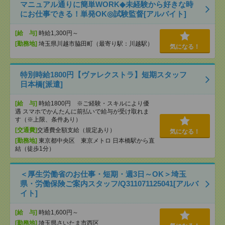
マニュアル通りに簡単WORK◆未経験から好きな時
にお仕事できる！単発OK◎試験監督[アルバイト]
[給 与]
時給1,300円～
[勤務地]
埼玉県川越市脇田町（最寄り駅：川越駅）
気になる！
特別時給1800円【ヴァレクストラ】短期スタッフ
日本橋[派遣]
[給 与]
時給1800円 ※ご経験・スキルにより優
遇 スマホでかんたんに前払いで給与が受け取れま
す（※上限、条件あり）
[交通費]
交通費全額支給（規定あり）
気になる！
[勤務地]
東京都中央区 東京メトロ 日本橋駅から直
結（徒歩1分）
＜厚生労働省のお仕事・短期・週3日～OK＞埼玉
県・労働保険ご案内スタッフ/Q311071125041[アルバ
イト]
[給 与]
時給1,600円～
[勤務地]
埼玉県さいたま市西区