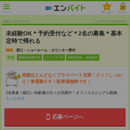
0
メニュー
気になる！
ログイン
掲載日 :2026
/
07
/
28
No.SSKCS2604396841
未経験OK＊予約受付など＊2名の募集＊基本
定時で帰れる
職種：
窓口・ショールーム・カウンター受付
派遣
職種未経験OK
ブランクOK
WEB登録・面接OK
残業ほとんどなくプライベート充実！ＯＪＴしっか
り！車通勤ＯＫ！駐車場無料です！
2名募集！幅広い年齢層の方々が活躍中！オフィスカジュアル勤務
...
もっとみる
応募ページへ