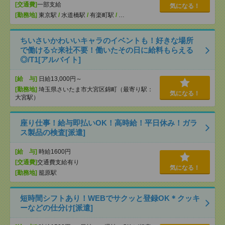
[交通費]
一部支給
気になる！
[勤務地]
東京駅
/
水道橋駅
/
有楽町駅
/
…
ちいさいかわいいキャラのイベントも！好きな場所
で働ける☆来社不要！働いたその日に給料もらえる
◎/T1[アルバイト]
[給 与]
日給13,000円～
[勤務地]
埼玉県さいたま市大宮区錦町（最寄り駅：
気になる！
大宮駅）
座り仕事！給与即払いOK！高時給！平日休み！ガラ
ス製品の検査[派遣]
[給 与]
時給1600円
[交通費]
交通費支給有り
気になる！
[勤務地]
籠原駅
短時間シフトあり！WEBでサクッと登録OK＊クッキ
ーなどの仕分け[派遣]