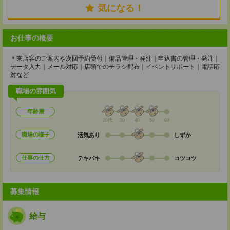
気になる！
お仕事の概要
＊来店客のご案内や次回予約受付｜備品管理・発注｜申込書の管理・発注｜
データ入力｜メール対応｜店頭でのチラシ配布｜イベントサポート｜電話応
対など
職場の雰囲気
年齢層
20代
30
40
50
60
職場の様子
活気あり
しずか
仕事の仕方
テキパキ
コツコツ
募集情報
給与