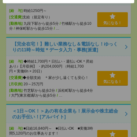
[給 与]
時給1250円～
[交通費]
支給（規定有り）
気になる！
[勤務地]
九段下駅から徒歩5分
/
竹橋駅から徒歩10
分
/
神保町駅から徒歩15分
/
…
【完全在宅！】難しい業務なし＆電話なし！ゆっく
りの11時～時短＊データ入力・事務[派遣]
[給 与]
◆時給1,700円＊日払い・週払いOK＊昇給
あり♪【月収例】 ・約204,000円 （時給1,700
円 × 実働6h × 20日）
[交通費]
◆全額支給 ＊家が少し遠くても安心！
気になる！
[月収例]
20～25万円
[勤務地]
竹芝駅から徒歩2分
/
浜松町駅から徒歩4分
/
大門(東京都)駅から徒歩5分
/
…
＜1日～OK！＞あの有名企業も！展示会や株主総会
のお手伝い！[アルバイト]
[給 与]
■日給16,840円～ ■日払いOK ■実働3時
間5,120円のお仕事あります！