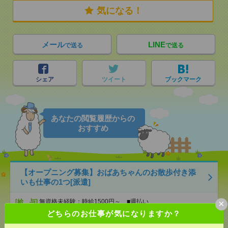
気になる！
メール
LINE
で送る
で送る
シェア
ツイート
ブックマーク
あなたの閲覧履歴からの
おすすめ
【オープニング募集】おばあちゃんのお散歩付き添
いも仕事の1つ[派遣]
×
[給 与]
無資格未経験：時給1500円～ ■週払い
OK ■扶養内OK ■日収1万2000円以上
どちらのお仕事が気になりますか？
[交通費]
交通費全額支給
気になる！