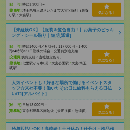
[給 与]
時給1,300円～
[勤務地]
埼玉県埼玉県さいたま市大宮区錦町（最寄
気になる！
り駅：大宮駅）
【未経験OK】【服装＆髪色自由！】お菓子のピッキ
ング・シール貼り｜短期[派遣]
[給 与]
時給1400円／月収例：117,600円＝1,400
円×4時間×21日勤務の場合＋交通費別途支給
[交通費]
実費支給／当社規定あり。
気になる！
[勤務地]
七里駅から車6分
/
大宮公園駅
/
大宮(埼玉
県)駅
人気イベントも！好きな場所で働けるイベントスタ
ッフ☆来社不要！働いたその日に給料もらえる日払
い/T1[アルバイト]
[給 与]
日給13,000円～
[勤務地]
東京都豊島区南池袋（最寄り駅：池袋駅）
気になる！
給与即払いOK！高時給！土日休み！仕分け・検品作