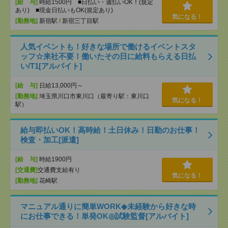
[給 与]
時給1500円 ■日払い・週払いOK！(規定
あり) ■現金日払いもOK(規定あり)
気になる！
[勤務地]
新宿駅
/
新宿三丁目駅
人気イベントも！好きな場所で働けるイベントスタ
ッフ☆来社不要！働いたその日に給料もらえる日払
い/T1[アルバイト]
[給 与]
日給13,000円～
[勤務地]
埼玉県川口市東川口（最寄り駅：東川口
気になる！
駅）
給与即払いOK！高時給！土日休み！日勤のお仕事！
検査・加工[派遣]
[給 与]
時給1900円
[交通費]
交通費支給有り
気になる！
[勤務地]
花崎駅
マニュアル通りに簡単WORK◆未経験から好きな時
にお仕事できる！単発OK◎試験監督[アルバイト]