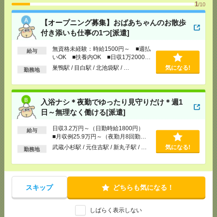
[勤務地]
巣鴨駅
/
目白駅
/
北池袋駅
/
…
1
/10
【オープニング募集】おばあちゃんのお散歩
入浴ナシ＊夜勤でゆったり見守りだけ＊週1日～無理
付き添いも仕事の1つ[派遣]
なく働ける[派遣]
無資格未経験：時給1500円～ ■週払
給与
[給 与]
日収3.2万円～（日勤時給1800円） ■月
いOK ■扶養内OK ■日収1万2000円
収例25.9万円～（夜勤月8回勤務の場合）
以上
巣鴨駅 / 目白駅 / 北池袋駅 / …
気になる!
勤務地
[交通費]
交通費全額支給 ■ガソリン代も全額支給
（規定あり） ■無料駐車場もご相談ください
気になる！
[月収例]
20～25万円
入浴ナシ＊夜勤でゆったり見守りだけ＊週1
[勤務地]
武蔵小杉駅
/
元住吉駅
/
新丸子駅
/
…
日～無理なく働ける[派遣]
＼！完全在宅！／土日含む週2～OK<講座受付
日収3.2万円～（日勤時給1800円）
給与
>@2400円[派遣]
■月収例25.9万円～（夜勤月8回勤務
の場合）
武蔵小杉駅 / 元住吉駅 / 新丸子駅 / …
気になる!
勤務地
[給 与]
時給2400円＋交
[交通費]
交通費実費支給（当社規定あり）
気になる！
[勤務地]
田町(東京都)駅から徒歩4分
/
三田(東京都)
駅から徒歩7分
スキップ
どちらも気になる！
＜日本を代表するバンド＊サカナクション＞ツアー
しばらく表示しない
公演のサポートバイト＠日本武道館[アルバイト]