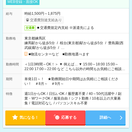
WEB登録・面接OK
時給1,500円～1,875円
給与
交通費別途支給あり
■ 交通費規定内支給 ※派遣先による
交通費
東京都練馬区
勤務地
練馬駅から徒歩5分
/
桜台(東京都)駅から徒歩5分
/
豊島園(西
武線)駅から徒歩5分
/
…
■物流センターなど ■勤務地選べます
＜1日3時間～OK！＞ ▼ 例えば… ▼ 15:00～18:00 15:00～
勤務時間
22:00 17:00～22:00 など こちら以外の時間もお気軽にご相談く
ださい！
単発1日～！ ★勤務開始日や期間はお気軽にご相談くださ
期間
い！ ＃8月～ ＃9月～
週1日からOK
/
日払いOK
/
履歴書不要
/
40～50代活躍中
/
副
特徴
業・WワークOK
/
服装自由
/
シフト勤務
/
10名以上の大量募
集
/
電話対応なし
/
パソコンスキル不要
気になる！
応募する
詳細へ