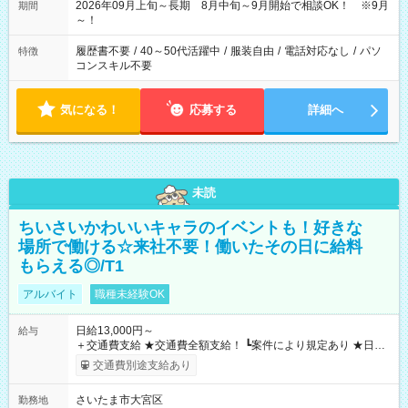
2026年09月上旬～長期 8月中旬～9月開始で相談OK！ ※9月
期間
～！
履歴書不要
/
40～50代活躍中
/
服装自由
/
電話対応なし
/
パソ
特徴
コンスキル不要
気になる！
応募する
詳細へ
未読
ちいさいかわいいキャラのイベントも！好きな
場所で働ける☆来社不要！働いたその日に給料
もらえる◎/T1
アルバイト
職種未経験OK
日給13,000円～
給与
＋交通費支給 ★交通費全額支給！ ┗案件により規定あり ★日払
いOK！（規定あり） ┗働いたその日に現金GET♪ お仕事後はコ
交通費別途支給あり
ンビニATMから 日払い分を引き落とせます！ 【試用期間】試
用期間なし
さいたま市大宮区
勤務地