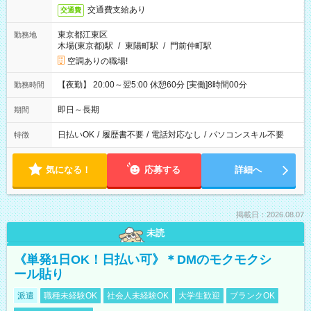
交通費支給あり
交通費
東京都江東区
勤務地
木場(東京都)駅
/
東陽町駅
/
門前仲町駅
空調ありの職場!
【夜勤】 20:00～翌5:00 休憩60分 [実働]8時間00分
勤務時間
即日～長期
期間
日払いOK
/
履歴書不要
/
電話対応なし
/
パソコンスキル不要
特徴
気になる！
応募する
詳細へ
掲載日：2026.08.07
未読
《単発1日OK！日払い可》＊DMのモクモクシ
ール貼り
派遣
職種未経験OK
社会人未経験OK
大学生歓迎
ブランクOK