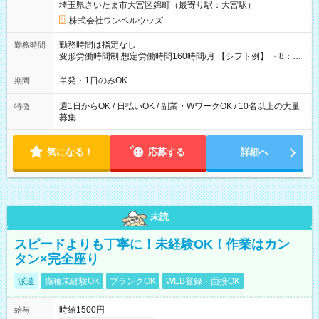
埼玉県さいたま市大宮区錦町（最寄り駅：大宮駅）
株式会社ワンベルウッズ
勤務時間は指定なし
勤務時間
変形労働時間制 想定労働時間160時間/月 【シフト例】 ・8：00
～21：00
単発・1日のみOK
期間
週1日からOK / 日払いOK / 副業・WワークOK / 10名以上の大量
特徴
募集
気になる！
応募する
詳細へ
未読
スピードよりも丁寧に！未経験OK！作業はカン
タン×完全座り
派遣
職種未経験OK
ブランクOK
WEB登録・面接OK
時給1500円
給与