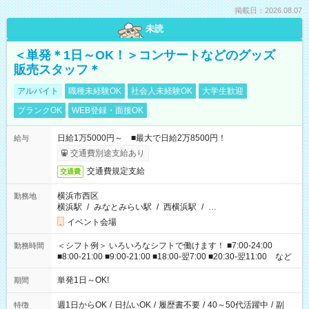
掲載日：2026.08.07
未読
＜単発＊1日～OK！＞コンサートなどのグッズ
販売スタッフ＊
アルバイト
職種未経験OK
社会人未経験OK
大学生歓迎
ブランクOK
WEB登録・面接OK
日給1万5000円～ ■最大で日給2万8500円！
給与
交通費別途支給あり
交通費規定支給
交通費
横浜市西区
勤務地
横浜駅
/
みなとみらい駅
/
西横浜駅
/
…
イベント会場
＜シフト例＞ いろいろなシフトで働けます！ ■7:00-24:00
勤務時間
■8:00-21:00 ■9:00-21:00 ■18:00-翌7:00 ■20:30-翌11:00 など
単発1日～OK!
期間
週1日からOK
/
日払いOK
/
履歴書不要
/
40～50代活躍中
/
副
特徴