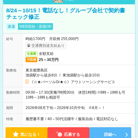
8/24～10/15！電話なし！グループ会社で契約書
チェック修正
派遣
WEB登録・面接OK
時給1700円 月収例 255,000円
給与
交通費別途支給あり
全額支給
交通費
25～30万円
月収例
東京都豊島区
勤務地
池袋駅から徒歩8分
/
東池袋駅から徒歩10分
《☆★パーソルGr★☆》アウトソーシングサービス
09:00～17:30(実働7時間30分 休憩1時間) ※9時～18時も可
勤務時間
10時～18時も相談可
2026年08月下旬～2026年10月中旬 ※8月～！
期間
履歴書不要
/
40～50代活躍中
/
服装自由
/
電話対応なし
特徴
気になる！
応募する
詳細へ