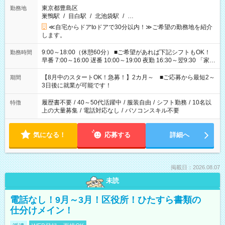
東京都豊島区
勤務地
巣鴨駅
/
目白駅
/
北池袋駅
/
…
≪自宅からドアtoドアで30分以内！≫ご希望の勤務地を紹介
します。
9:00～18:00（休憩60分） ■ご希望があれば下記シフトもOK！
勤務時間
早番 7:00～16:00 遅番 10:00～19:00 夜勤 16:30～翌9:30 「家族
と休みを合わせたい」 「余裕を持って夕飯の準備がしたい」
「できれば残業はしたくない」 など、ご希望を教えてください
【8月中のスタートOK！急募！】2カ月～ ■ご応募から最短2～
期間
ね。 ※Wワーク希望の方へ 今ご覧のお仕事で希望する勤務時間
3日後に就業が可能です！
と、もう1つのお仕事の勤務時間。 合計で週40時間を超える場
合は応募できません。
履歴書不要
/
40～50代活躍中
/
服装自由
/
シフト勤務
/
10名以
特徴
上の大量募集
/
電話対応なし
/
パソコンスキル不要
気になる！
応募する
詳細へ
掲載日：2026.08.07
未読
電話なし！9月～3月！区役所！ひたすら書類の
仕分けメイン！