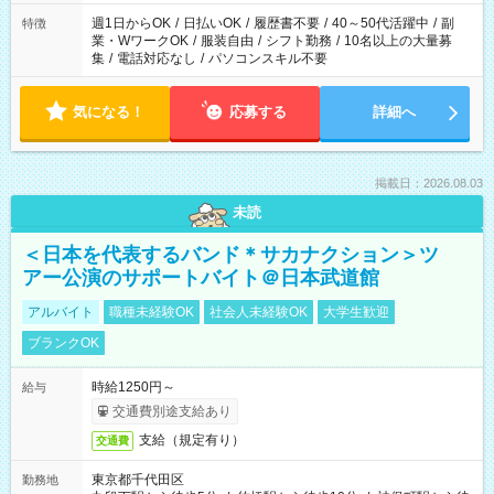
週1日からOK
/
日払いOK
/
履歴書不要
/
40～50代活躍中
/
副
特徴
業・WワークOK
/
服装自由
/
シフト勤務
/
10名以上の大量募
集
/
電話対応なし
/
パソコンスキル不要
気になる！
応募する
詳細へ
掲載日：2026.08.03
未読
＜日本を代表するバンド＊サカナクション＞ツ
アー公演のサポートバイト＠日本武道館
アルバイト
職種未経験OK
社会人未経験OK
大学生歓迎
ブランクOK
時給1250円～
給与
交通費別途支給あり
支給（規定有り）
交通費
東京都千代田区
勤務地