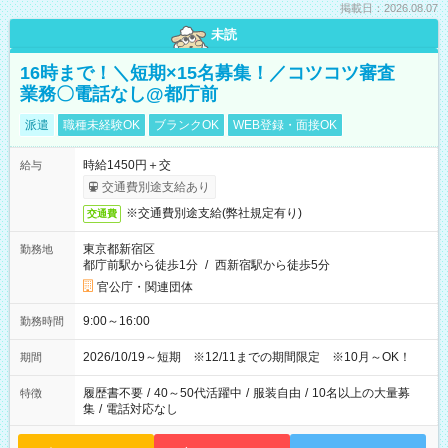
掲載日：2026.08.07
未読
16時まで！＼短期×15名募集！／コツコツ審査
業務〇電話なし@都庁前
派遣
職種未経験OK
ブランクOK
WEB登録・面接OK
時給1450円＋交
給与
交通費別途支給あり
※交通費別途支給(弊社規定有り)
交通費
東京都新宿区
勤務地
都庁前駅から徒歩1分
/
西新宿駅から徒歩5分
官公庁・関連団体
9:00～16:00
勤務時間
2026/10/19～短期 ※12/11までの期間限定 ※10月～OK！
期間
履歴書不要
/
40～50代活躍中
/
服装自由
/
10名以上の大量募
特徴
集
/
電話対応なし