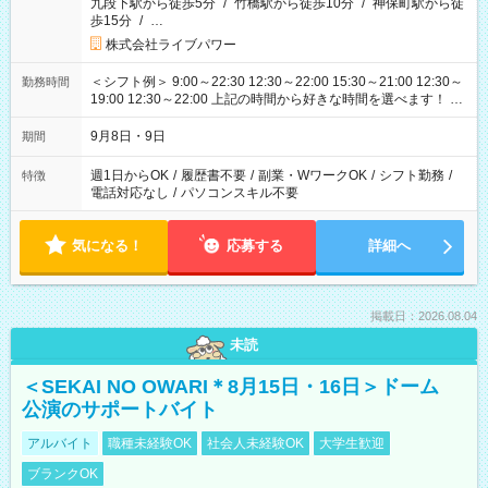
九段下駅から徒歩5分
/
竹橋駅から徒歩10分
/
神保町駅から徒
歩15分
/
…
株式会社ライブパワー
＜シフト例＞ 9:00～22:30 12:30～22:00 15:30～21:00 12:30～
勤務時間
19:00 12:30～22:00 上記の時間から好きな時間を選べます！ ※
時間は変更となる可能性があります
9月8日・9日
期間
週1日からOK
/
履歴書不要
/
副業・WワークOK
/
シフト勤務
/
特徴
電話対応なし
/
パソコンスキル不要
気になる！
応募する
詳細へ
掲載日：2026.08.04
未読
＜SEKAI NO OWARI＊8月15日・16日＞ドーム
公演のサポートバイト
アルバイト
職種未経験OK
社会人未経験OK
大学生歓迎
ブランクOK