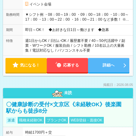
イベント会場
▼シフト例 ・08：00～19：00 ・09：00～18：00 ・10：00～
勤務時間
17：00 ・13：00～22：00 ・16：00～21：00 など多数！ ※お
仕事により勤務時間が異なります
即日～OK！ ◆お好きな日1日～働けます ◆急募
期間
週1日からOK
/
日払いOK
/
履歴書不要
/
40～50代活躍中
/
副
特徴
業・WワークOK
/
服装自由
/
シフト勤務
/
10名以上の大量募
集
/
電話対応なし
/
パソコンスキル不要
気になる！
応募する
詳細へ
掲載日：2026.08.05
未読
〇健康診断の受付×文京区《未経験OK》後楽園
駅からも徒歩8分
派遣
職種未経験OK
ブランクOK
WEB登録・面接OK
時給1700円＋交
給与