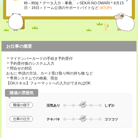
時～時短＊データ入力・事務、＜SEKAI NO OWARI＊8月15
日・16日＞ドーム公演のサポートバイトなど
(8/7UP!)
お仕事の概要
＊マイナンバーカードの手続き予約受付
＊予約受付後のシステム入力
＊問合せの対応
おもに 申請の方法、カード受け取り時の持ち物 など
＊専用システムでの検索、照合
【OAスキル】フォーマットへの入力ができればOK
職場の雰囲気
職場の様子
活気あり
しずか
仕事の仕方
テキパキ
コツコツ