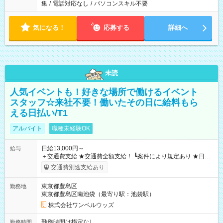
集
/
電話対応なし
/
パソコンスキル不要
気になる！
応募する
詳細へ
未読
人気イベントも！好きな場所で働けるイベント
スタッフ☆来社不要！働いたその日に給料もら
える日払い/T1
アルバイト
職種未経験OK
日給13,000円～
給与
＋交通費支給 ★交通費全額支給！ ┗案件により規定あり ★日払
いOK！（規定あり） ┗働いたその日に現金GET♪ お仕事後はコ
交通費別途支給あり
ンビニATMから 日払い分を引き落とせます！ 【試用期間】試
用期間なし
東京都豊島区
勤務地
東京都豊島区南池袋（最寄り駅：池袋駅）
株式会社ワンベルウッズ
勤務時間は指定なし
勤務時間