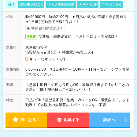
派遣
職種未経験OK
社会人未経験OK
大学生歓迎
ブランクOK
時給1900円～時給2100円 ▼日払い週払い可能！※規定有り
給与
▼1日6時間勤務で日収1万以上！
交通費別途支給あり
交通費一部別途支給 ※お仕事によって変動あり
交通費
東京都渋谷区
勤務地
渋谷駅から徒歩5分
/
神泉駅から徒歩5分
キレイなオフィスです
8:00～22:00 ▼1日4時間～ 10時～・11時～など、シフト希望
勤務時間
ご相談ください！
【急募】即日～短期も長期もOK！最短翌月末まで 1か月ごとの
期間
更新が可能！開始日もご相談ください！
日払いOK
/
履歴書不要
/
副業・WワークOK
/
服装自由
/
シフト
特徴
勤務
/
10名以上の大量募集
/
パソコンスキル不要
気になる！
応募する
詳細へ