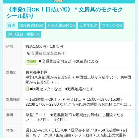
《単発1日OK！日払い可》＊文房具のモクモク
シール貼り
派遣
職種未経験OK
社会人未経験OK
大学生歓迎
ブランクOK
WEB登録・面接OK
時給1,500円～1,875円
給与
交通費別途支給あり
■ 交通費規定内支給 ※派遣先による
交通費
東京都中野区
勤務地
中野(東京都)駅から徒歩5分
/
中野坂上駅から徒歩5分
/
東中野
駅から徒歩5分
/
…
■物流センターなど ■勤務地選べます
＜1日3時間～OK！＞ ▼ 例えば… ▼ 15:00～18:00 15:00～
勤務時間
22:00 17:00～22:00 など こちら以外の時間もお気軽にご相談く
ださい！
単発1日～！ ★勤務開始日や期間はお気軽にご相談くださ
期間
い！ ＃8月～ ＃9月～
週1日からOK
/
日払いOK
/
履歴書不要
/
40～50代活躍中
/
副
特徴
業・WワークOK
/
服装自由
/
シフト勤務
/
10名以上の大量募