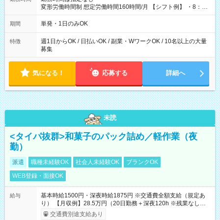
変形労働時間制 想定労働時間160時間/月 【シフト例】 ・8：00
～21：00
単発・1日のみOK
期間
週1日からOK / 日払いOK / 副業・WワークOK / 10名以上の大量
特徴
募集
気になる！
応募する
詳細へ
未読
<タイパ抜群>和菓子のパック詰め／軽作業（夜
勤）
派遣
職種未経験OK
社会人未経験OK
ブランクOK
WEB登録・面接OK
基本時給1500円・深夜時給1875円 ※交通費全額支給（規定あ
給与
り） 【月収例】28.5万円（20日勤務＋深夜120h ※残業なしの場
合）
交通費別途支給あり