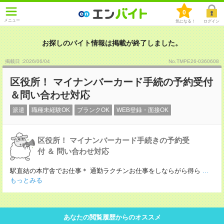
0
メニュー
気になる！
ログイン
お探しのバイト情報は掲載が終了しました。
掲載日 :2026
/
06
/
04
No.TMPE26-0360608
区役所！ マイナンバーカード手続の予約受付
＆問い合わせ対応
派遣
職種未経験OK
ブランクOK
WEB登録・面接OK
区役所！ マイナンバーカード手続きの予約受
付 ＆ 問い合わせ対応
駅直結の本庁舎でお仕事＊ 通勤ラクチンお仕事をしならがら得ら
...
もっとみる
あなたの閲覧履歴からのオススメ