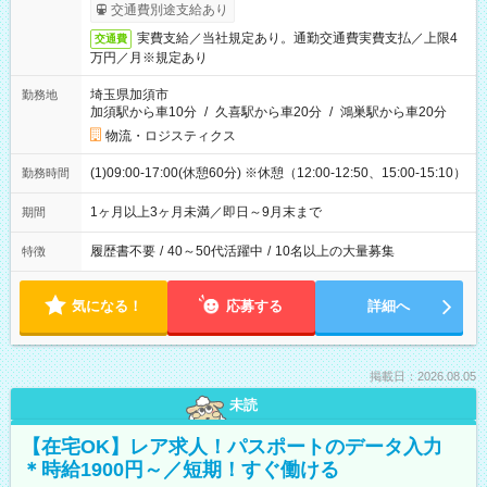
交通費別途支給あり
実費支給／当社規定あり。通勤交通費実費支払／上限4
交通費
万円／月※規定あり
埼玉県加須市
勤務地
加須駅から車10分
/
久喜駅から車20分
/
鴻巣駅から車20分
物流・ロジスティクス
(1)09:00-17:00(休憩60分) ※休憩（12:00-12:50、15:00-15:10）
勤務時間
1ヶ月以上3ヶ月未満／即日～9月末まで
期間
履歴書不要
/
40～50代活躍中
/
10名以上の大量募集
特徴
気になる！
応募する
詳細へ
掲載日：2026.08.05
未読
【在宅OK】レア求人！パスポートのデータ入力
＊時給1900円～／短期！すぐ働ける