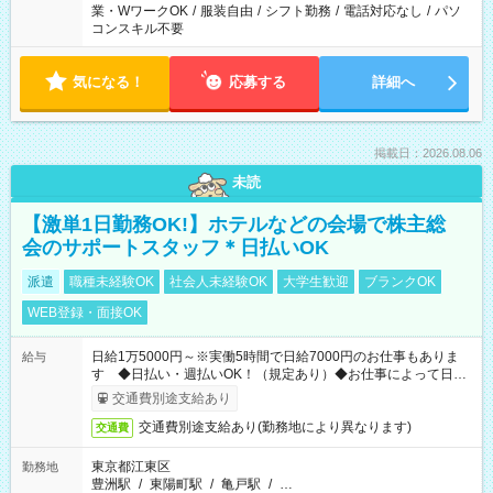
業・WワークOK
/
服装自由
/
シフト勤務
/
電話対応なし
/
パソ
コンスキル不要
気になる！
応募する
詳細へ
掲載日：2026.08.06
未読
【激単1日勤務OK!】ホテルなどの会場で株主総
会のサポートスタッフ＊日払いOK
派遣
職種未経験OK
社会人未経験OK
大学生歓迎
ブランクOK
WEB登録・面接OK
日給1万5000円～※実働5時間で日給7000円のお仕事もありま
給与
す ◆日払い・週払いOK！（規定あり）◆お仕事によって日給
も異なります
交通費別途支給あり
交通費別途支給あり(勤務地により異なります)
交通費
東京都江東区
勤務地
豊洲駅
/
東陽町駅
/
亀戸駅
/
…