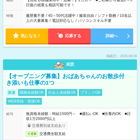
【現在も積極採用中！急募！】2カ月～ ■ご応募から最短2～3
期間
の方へ 今ご覧のお仕事で希望する勤務時間と、もう1つのお仕事
日後の就業も相談可能です！
の勤務時間。 合計で週40時間を超える場合は応募できません。
履歴書不要
/
40～50代活躍中
/
服装自由
/
シフト勤務
/
10名以
特徴
上の大量募集
/
電話対応なし
/
パソコンスキル不要
気になる！
応募する
詳細へ
掲載日：2026.08.08
未読
【オープニング募集】おばあちゃんのお散歩付
き添いも仕事の1つ
派遣
職種未経験OK
社会人未経験OK
ブランクOK
WEB登録・面接OK
無資格未経験：時給1500円～ ■週払いOK ■扶養内OK ■日
給与
収1万2000円以上
交通費別途支給あり
交通費全額支給
交通費