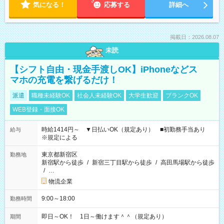
気になる！
応募する
詳細へ
掲載日：2026.08.07
未読
【シフト自由・現金手渡しOK】iPhoneなどス
マホの充電を繋げるだけ！
派遣
職種未経験OK
社会人未経験OK
大学生歓迎
ブランクOK
WEB登録・面接OK
時給1414円～ ▼日払いOK（規定あり） ■初勤務手当あり
給与
※規定による
東京都新宿区
勤務地
新宿駅から徒歩
/
新宿三丁目駅から徒歩
/
高田馬場駅から徒歩
/
…
物流企業
9:00～18:00
勤務時間
即日～OK！ 1日～働けます＾＾（規定あり）
期間