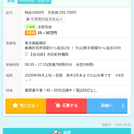
派遣
WEB登録・面接OK
時給1650円 月収例 255,750円
給与
交通費別途支給あり
全額支給
交通費
25～30万円
月収例
東京都板橋区
勤務地
板橋区役所前駅から徒歩2分
/
大山(東京都)駅から徒歩10分
【自治体】市区町村機関
08:30～17:15(実働7時間45分 休憩1時間)
勤務時間
2026年09月上旬～長期 来年3月末までのお仕事です ※9月
期間
～！
履歴書不要
/
40～50代活躍中
/
電話対応なし
特徴
気になる！
応募する
詳細へ
掲載日：2026.08.06
未読