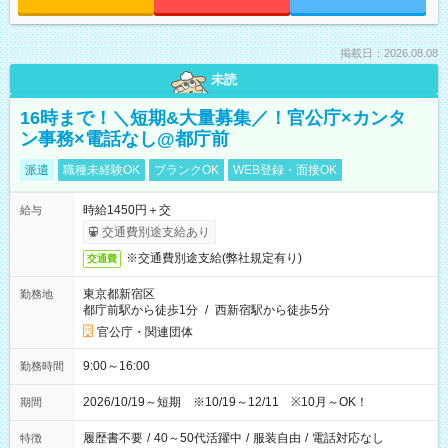
掲載日：2026.08.08
未読
16時まで！＼短期&大量募集／！官公庁×カンタ
ン事務×電話なし@都庁前
派遣
職種未経験OK
ブランクOK
WEB登録・面接OK
時給1450円＋交
給与
交通費別途支給あり
※交通費別途支給(弊社規定有り)
交通費
東京都新宿区
勤務地
都庁前駅から徒歩1分
/
西新宿駅から徒歩5分
官公庁・関連団体
9:00～16:00
勤務時間
2026/10/19～短期 ※10/19～12/11 ※10月～OK！
期間
履歴書不要
/
40～50代活躍中
/
服装自由
/
電話対応なし
特徴