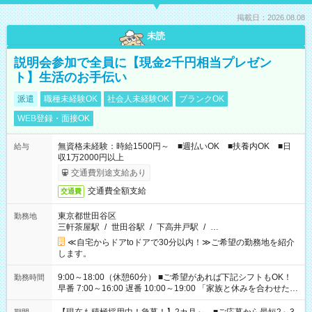
掲載日：2026.08.08
未読
説明会参加で全員に【現金2千円相当プレゼン
ト】生活のお手伝い
派遣
職種未経験OK
社会人未経験OK
ブランクOK
WEB登録・面接OK
無資格未経験：時給1500円～ ■週払いOK ■扶養内OK ■日
給与
収1万2000円以上
交通費別途支給あり
交通費全額支給
交通費
東京都世田谷区
勤務地
三軒茶屋駅
/
世田谷駅
/
下高井戸駅
/
…
≪自宅からドアtoドアで30分以内！≫ご希望の勤務地を紹介
します。
9:00～18:00（休憩60分） ■ご希望があれば下記シフトもOK！
勤務時間
早番 7:00～16:00 遅番 10:00～19:00 「家族と休みを合わせた
い」 「余裕を持って夕飯の準備がしたい」 「できれば残業はし
たくない」 など、ご希望を教えてくださいね。 ※Wワーク希望