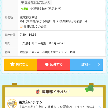
交通費別途支給あり
交通費支給有(規定あり)
交通費
東京都文京区
勤務地
春日(東京都)駅から徒歩3分
/
後楽園駅から徒歩8分
春日駅近くの企業
7:30～16:15
勤務時間
【急募】即日～長期 ※8月～OK！
期間
履歴書不要
/
40～50代活躍中
/
シフト勤務
特徴
気になる！
応募する
詳細へ
編集部イチオシ
【完全在宅！】難しい業務なし＆電話なし！ゆっくりの11