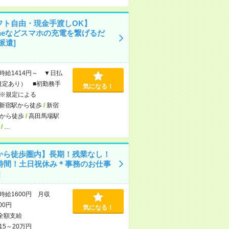
フト自由・現金手渡しOK】
oneなどスマホの充電を繋げるだ
派遣]
時給1414円～ ▼日払
規定あり） ■初勤務手
気になる！
※規定による
新宿駅から徒歩
/
新宿
から徒歩
/
高田馬場駅
/
…
から徒歩圏内】長期！残業なし！
5時間！土日祝休み＊事務のお仕事
]
時給1600円 月収
000円
気になる！
全額支給
15～20万円