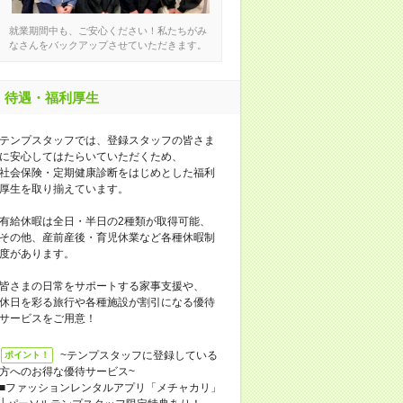
就業期間中も、ご安心ください！私たちがみ
なさんをバックアップさせていただきます。
待遇・福利厚生
テンプスタッフでは、登録スタッフの皆さま
に安心してはたらいていただくため、
社会保険・定期健康診断をはじめとした福利
厚生を取り揃えています。
有給休暇は全日・半日の2種類が取得可能、
その他、産前産後・育児休業など各種休暇制
度があります。
皆さまの日常をサポートする家事支援や、
休日を彩る旅行や各種施設が割引になる優待
サービスをご用意！
~テンプスタッフに登録している
ポイント！
方へのお得な優待サービス~
■ファッションレンタルアプリ「メチャカリ」