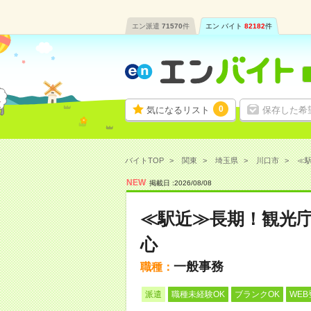
エン派遣
71570
件
エン バイト
82182
件
0
気になるリスト
保存した希
バイトTOP
関東
埼玉県
川口市
≪駅
NEW
掲載日 :
2026
/
08
/
08
≪駅近≫長期！観光
心
一般事務
職種：
派遣
職種未経験OK
ブランクOK
WEB