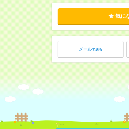
気に
メール
で送る