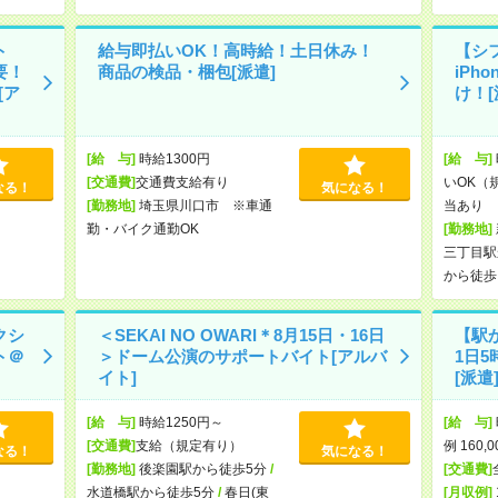
ト
給与即払いOK！高時給！土日休み！
【シ
要！
商品の検品・梱包[派遣]
iPh
[ア
け！[
[給 与]
時給1300円
[給 与]
[交通費]
交通費支給有り
いOK（
なる！
気になる！
[勤務地]
埼玉県川口市 ※車通
当あり 
勤・バイク通勤OK
[勤務地]
三丁目駅
から徒歩
クシ
＜SEKAI NO OWARI＊8月15日・16日
【駅
ト＠
＞ドーム公演のサポートバイト[アルバ
1日
イト]
[派遣
[給 与]
時給1250円～
[給 与]
[交通費]
支給（規定有り）
例 160,
なる！
気になる！
[勤務地]
後楽園駅から徒歩5分
/
[交通費]
水道橋駅から徒歩5分
/
春日(東
[月収例]