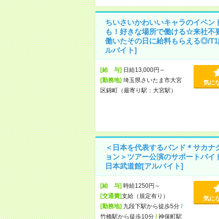
ちいさいかわいいキャラのイベン
も！好きな場所で働ける☆来社不
働いたその日に給料もらえる◎/T1
ルバイト]
[給 与]
日給13,000円～
[勤務地]
埼玉県さいたま市大宮
気に
区錦町（最寄り駅：大宮駅）
＜日本を代表するバンド＊サカナ
ョン＞ツアー公演のサポートバイ
日本武道館[アルバイト]
[給 与]
時給1250円～
[交通費]
支給（規定有り）
気に
[勤務地]
九段下駅から徒歩5分
/
竹橋駅から徒歩10分
/
神保町駅