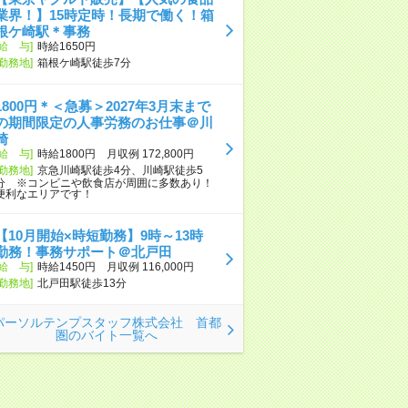
業界！】15時定時！長期で働く！箱
根ケ崎駅＊事務
[給 与]
時給1650円
[勤務地]
箱根ケ崎駅徒歩7分
1800円＊＜急募＞2027年3月末まで
の期間限定の人事労務のお仕事＠川
崎
[給 与]
時給1800円 月収例 172,800円
[勤務地]
京急川崎駅徒歩4分、川崎駅徒歩5
分 ※コンビニや飲食店が周囲に多数あり！
便利なエリアです！
【10月開始×時短勤務】9時～13時
勤務！事務サポート＠北戸田
[給 与]
時給1450円 月収例 116,000円
[勤務地]
北戸田駅徒歩13分
パーソルテンプスタッフ株式会社 首都
圏のバイト一覧へ