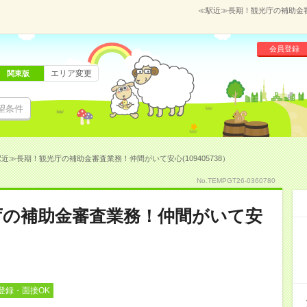
≪駅近≫長期！観光庁の補助金審査
会員登録
エリア変更
関東版
望条件
近≫長期！観光庁の補助金審査業務！仲間がいて安心(109405738）
No.TEMPGT26-0360780
庁の補助金審査業務！仲間がいて安
登録・面接OK