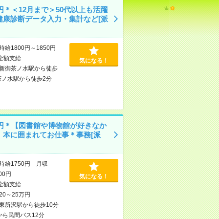
0円＊＜12月まで＞50代以上も活躍
健康診断データ入力・集計など[派
時給1800円～1850円
全額支給
気になる！
新御茶ノ水駅から徒歩
茶ノ水駅から徒歩2分
50円＊【図書館や博物館が好きなか
】本に囲まれてお仕事＊事務[派
時給1750円 月収
000円
気になる！
全額支給
20～25万円
東所沢駅から徒歩10分
から民間バス12分