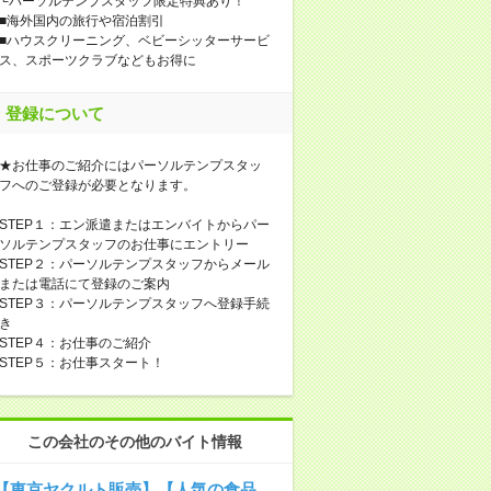
└パーソルテンプスタッフ限定特典あり！
■海外国内の旅行や宿泊割引
■ハウスクリーニング、ベビーシッターサービ
ス、スポーツクラブなどもお得に
登録について
★お仕事のご紹介にはパーソルテンプスタッ
フへのご登録が必要となります。
STEP１：エン派遣またはエンバイトからパー
ソルテンプスタッフのお仕事にエントリー
STEP２：パーソルテンプスタッフからメール
または電話にて登録のご案内
STEP３：パーソルテンプスタッフへ登録手続
き
STEP４：お仕事のご紹介
STEP５：お仕事スタート！
この会社のその他のバイト情報
【東京ヤクルト販売】【人気の食品