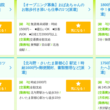
病院
【オープニング募集】おばあちゃんの
180
]
お散歩付き添いも仕事の1つ[派遣]
中！
遣]
[給 与]
無資格未経験：時給
[給 与]
1500円～ ■週払いOK ■扶養
[交通費]
なる！
気になる！
内OK ■日収1万2000円以上
[勤務地]
[交通費]
交通費全額支給
2分
/
御
[勤務地]
巣鴨駅
/
目白駅
/
北池
袋駅
/
…
コツ
【北与野・さいたま新都心】駅近！時
17
給1600円×郵便開封、書類整理など[派
たへ
遣]
遣]
[給 与]
時給1600円
[給 与]
[交通費]
全額支給
例 245,
なる！
気になる！
[勤務地]
北与野駅から徒歩3分
/
[交通費]
さいたま新都心駅から徒歩10分
[月収例]
[勤務地]
/
所沢駅