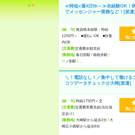
≪時短×週4日5h～≫未経験OK！
でメッセンジャー業務など！[派遣
[給 与]
無資格未経験：時給
1250円～ ■週払いOK ■扶養
気に
内OK
[交通費]
交通費全額支給
[勤務地]
春日部駅
/
南桜井駅
/
一ノ割駅
/
…
＼！電話なし！／集中して働ける
コツデータチェック@大崎[派遣]
[給 与]
時給1750円＋交
[交通費]
交通費実費支給(当社規
気に
定あり)
[勤務地]
大崎駅から徒歩2分
/
大
崎広小路駅から徒歩8分