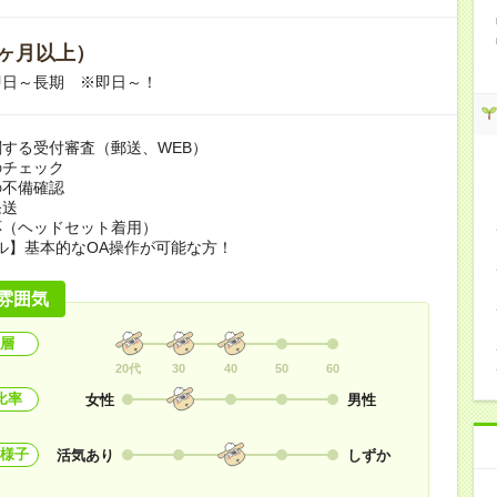
ヶ月以上）
即日～長期 ※即日～！
する受付審査（郵送、WEB）
のチェック
の不備確認
発送
応（ヘッドセット着用）
ル】基本的なOA操作が可能な方！
雰囲気
層
20代
30
40
50
60
比率
女性
男性
様子
活気あり
しずか