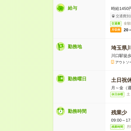
給与
時給1450
交通費別
全額
交通費
20
月収例
勤務地
埼玉県
川口駅徒歩
アウトソ
勤務曜日
土日祝
月～金（週
土
休日休暇
勤務時間
残業少
09:00～
月
残業時間