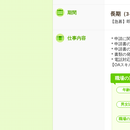
期間
長期（3
【急募】
仕事内容
＊申請に関
＊申請書
＊申請書
＊書類の
＊電話対
【OAスキ
職場の
年齢
男女
職場の