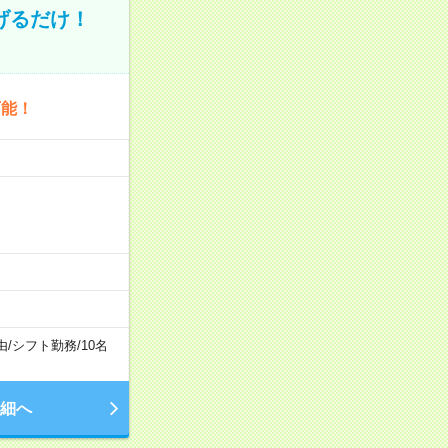
げるだけ！
可能！
由
/
シフト勤務
/
10名
細へ