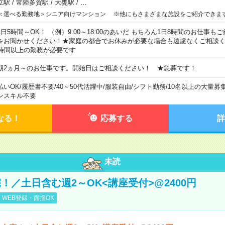
立駅
/
常陸多賀駅
/
大甕駅
/
…
＜選べる勤務地＞シニア向けマンション ※他にもさまざまな施設をご紹介できま
1日5時間～OK！ （例）9:00～18:00のあいだ もちろん1日8時間のお仕事
をお聞かせください！★家庭の都合でお休みが必要な場合も遠慮なくご相談く
5時間以上の勤務が必要です
期2ヵ月～のお仕事です。開始日はご相談ください！ ★急募です！
払いOK
/
履歴書不要
/
40～50代活躍中
/
服装自由
/
シフト勤務
/
10名以上の大量募
ンスキル不要
なる！
応募する
詳
未読
！／土日含む週2～OK<講座受付>@2400円
WEB登録・面接OK