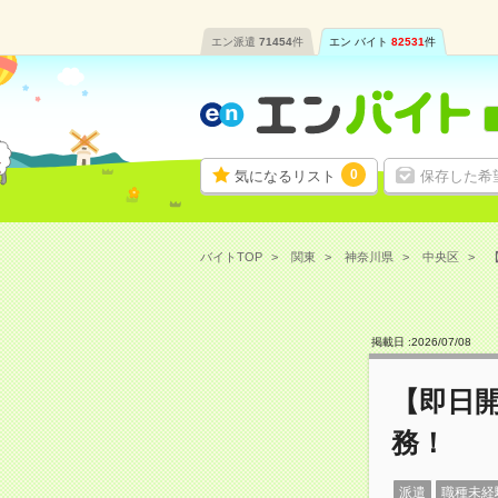
エン派遣
71454
件
エン バイト
82531
件
0
気になるリスト
保存した希
バイトTOP
関東
神奈川県
中央区
【
掲載日 :
2026
/
07
/
08
【即日
務！
派遣
職種未経