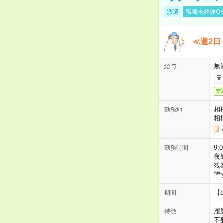
派遣
職種未経験O
≪週2日
無
給与
交
相
勤務地
相
9:
勤務時間
夜
残
望
【
期間
履
特徴
不