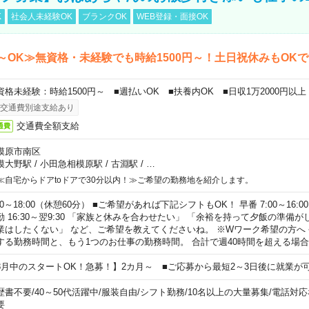
K
社会人未経験OK
ブランクOK
WEB登録・面接OK
～OK≫無資格・未経験でも時給1500円～！土日祝休みもOK
資格未経験：時給1500円～ ■週払いOK ■扶養内OK ■日収1万2000円以上
交通費別途支給あり
交通費全額支給
通費
模原市南区
模大野駅
/
小田急相模原駅
/
古淵駅
/
…
≪自宅からドアtoドアで30分以内！≫ご希望の勤務地を紹介します。
00～18:00（休憩60分） ■ご希望があれば下記シフトもOK！ 早番 7:00～16:00 遅
勤 16:30～翌9:30 「家族と休みを合わせたい」 「余裕を持って夕飯の準備
業はしたくない」 など、ご希望を教えてくださいね。 ※Wワーク希望の方へ
する勤務時間と、もう1つのお仕事の勤務時間。 合計で週40時間を超える場
8月中のスタートOK！急募！】2カ月～ ■ご応募から最短2～3日後に就業が
歴書不要
/
40～50代活躍中
/
服装自由
/
シフト勤務
/
10名以上の大量募集
/
電話対応
要