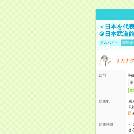
＜日本を代
＠日本武道
アルバイト
職種未
サカナク
時
給与
交
東
勤務地
九
＜シ
勤務時間
き