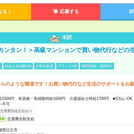
なる！
応募する
詳
未読
カンタン！＞高級マンションで買い物代行などの
K
社会人未経験OK
大学生歓迎
ブランクOK
WEB登録・面接OK
テルのような職場です！お買い物代行など生活のサポートをお
給1500円 有資格・有経験時給1650円 介護福祉士時給1700円 ■日払いO
い不可
交通費別途支給あり
交通費全額支給
通費
城県日立市