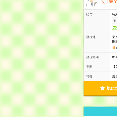
＼！完全
時
給与
交
東
勤務地
田
8:
勤務時間
【
期間
履
特徴
気に