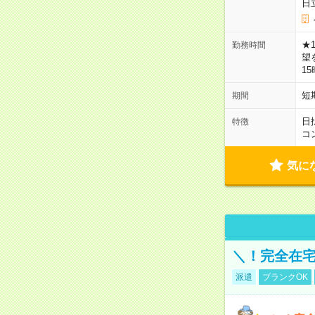
日
★
勤務時間
望
1
短
期間
日
特徴
コ
気に
＼！完全在宅
派遣
ブランクOK