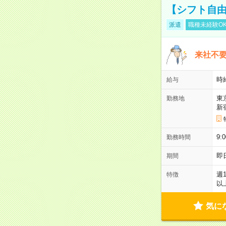
【シフト自由
派遣
職種未経験O
来社不要
時
給与
東
勤務地
新
9:
勤務時間
即
期間
週
特徴
以
気に