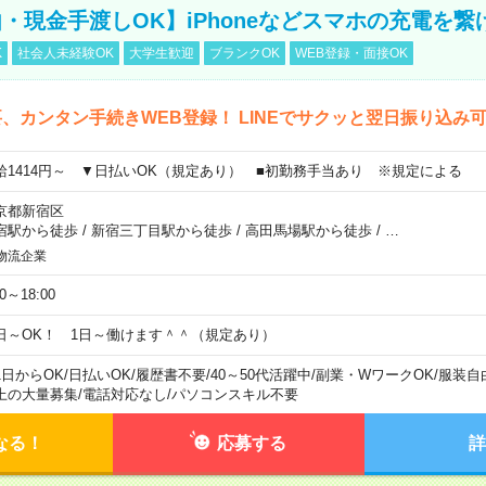
・現金手渡しOK】iPhoneなどスマホの充電を繋
K
社会人未経験OK
大学生歓迎
ブランクOK
WEB登録・面接OK
、カンタン手続きWEB登録！ LINEでサクッと翌日振り込み
給1414円～ ▼日払いOK（規定あり） ■初勤務手当あり ※規定による
京都新宿区
宿駅から徒歩
/
新宿三丁目駅から徒歩
/
高田馬場駅から徒歩
/
…
物流企業
00～18:00
日～OK！ 1日～働けます＾＾（規定あり）
1日からOK
/
日払いOK
/
履歴書不要
/
40～50代活躍中
/
副業・WワークOK
/
服装自
上の大量募集
/
電話対応なし
/
パソコンスキル不要
なる！
応募する
詳