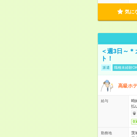
気に
＜週3日～＊
ト！
派遣
職種未経験O
高級ホ
時
給与
払
交
茨
勤務地