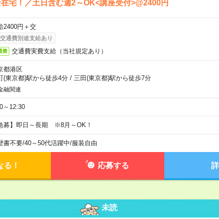
在宅！／土日含む週2～OK<講座受付>@2400円
給2400円＋交
交通費別途支給あり
交通費実費支給（当社規定あり）
通費
京都港区
町(東京都)駅から徒歩4分
/
三田(東京都)駅から徒歩7分
金融関連
30～12:30
急募】即日～長期 ※8月～OK！
歴書不要
/
40～50代活躍中
/
服装自由
なる！
応募する
詳
未読