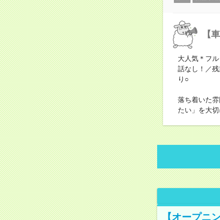
【車
大人気＊フル
話なし！／残
り○
落ち着いた雰
たい」を大切
【オープニン