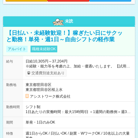
未読
【日払い・未経験歓迎！】稼ぎたい日にサクッ
と勤務！単発・週1日～自由シフトの軽作業
アルバイト
職種未経験OK
日給10,305円～37,204円
給与
※経験・能力等を考慮の上、加給・優遇いたします。 【試用期
間】試用期間なし
交通費別途支給あり
東京都世田谷区
勤務地
東京都世田谷区桜上水
アシストワーク株式会社
シフト制
勤務時間
1日あたりの実働時間：最大15時間/日 ＜1週間の勤務例＞週3回
勤務 勤務：月・水・金 休み：火・木・土・日 好きな時にお仕事
可能です！ ※1日あたりの最大実働時間は日勤、夜勤共に勤務し
単発・1日のみOK
期間
た時間になります。
週1日からOK / 日払いOK / 副業・WワークOK / 10名以上の大量
特徴