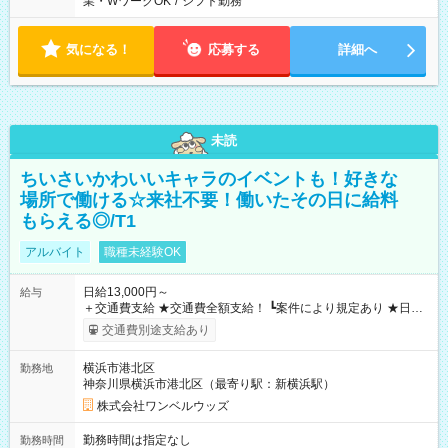
業・WワークOK
/
シフト勤務
気になる！
応募する
詳細へ
未読
ちいさいかわいいキャラのイベントも！好きな
場所で働ける☆来社不要！働いたその日に給料
もらえる◎/T1
アルバイト
職種未経験OK
日給13,000円～
給与
＋交通費支給 ★交通費全額支給！ ┗案件により規定あり ★日払
いOK！（規定あり） ┗働いたその日に現金GET♪ お仕事後はコ
交通費別途支給あり
ンビニATMから 日払い分を引き落とせます！ 【試用期間】試
用期間なし
横浜市港北区
勤務地
神奈川県横浜市港北区（最寄り駅：新横浜駅）
株式会社ワンベルウッズ
勤務時間は指定なし
勤務時間