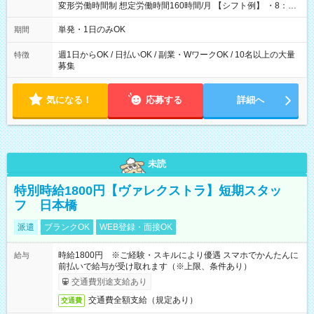
変形労働時間制 想定労働時間160時間/月 【シフト例】 ・8：00
～21：00
単発・1日のみOK
期間
週1日からOK / 日払いOK / 副業・WワークOK / 10名以上の大量
特徴
募集
気になる！
応募する
詳細へ
未読
特別時給1800円【ヴァレクストラ】短期スタッ
フ 日本橋
派遣
ブランクOK
WEB登録・面接OK
時給1800円 ※ご経験・スキルにより優遇 スマホでかんたんに
給与
前払いで給与が受け取れます（※上限、条件あり）
交通費別途支給あり
交通費全額支給（規定あり）
交通費