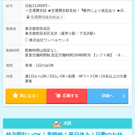
日給13,000円～
給与
＋交通費支給 ★交通費全額支給！ ┗案件により規定あり ★日払
いOK！（規定あり） ┗働いたその日に現金GET♪ お仕事後はコ
交通費別途支給あり
ンビニATMから 日払い分を引き落とせます！ 【試用期間】試
用期間なし
東京都世田谷区
勤務地
東京都世田谷区北沢（最寄り駅：下北沢駅）
株式会社ワンベルウッズ
勤務時間は指定なし
勤務時間
変形労働時間制 想定労働時間160時間/月 【シフト例】 ・8：00
～21：00
単発・1日のみOK
期間
週1日からOK / 日払いOK / 副業・WワークOK / 10名以上の大量
特徴
募集
気になる！
応募する
詳細へ
未読
給与即払いOK！高時給！平日休み！日勤のお仕