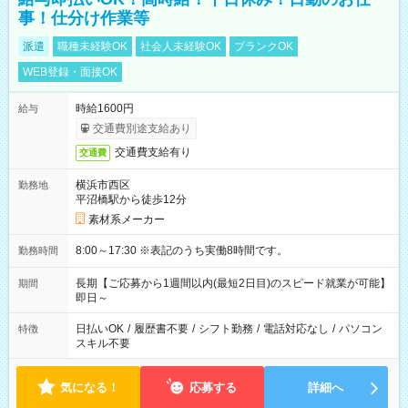
事！仕分け作業等
派遣
職種未経験OK
社会人未経験OK
ブランクOK
WEB登録・面接OK
時給1600円
給与
交通費別途支給あり
交通費支給有り
交通費
横浜市西区
勤務地
平沼橋駅から徒歩12分
素材系メーカー
8:00～17:30 ※表記のうち実働8時間です。
勤務時間
長期【ご応募から1週間以内(最短2日目)のスピード就業が可能】
期間
即日～
日払いOK
/
履歴書不要
/
シフト勤務
/
電話対応なし
/
パソコン
特徴
スキル不要
気になる！
応募する
詳細へ