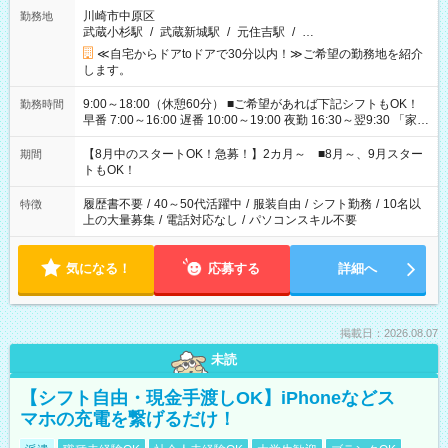
川崎市中原区
勤務地
武蔵小杉駅
/
武蔵新城駅
/
元住吉駅
/
…
≪自宅からドアtoドアで30分以内！≫ご希望の勤務地を紹介
します。
9:00～18:00（休憩60分） ■ご希望があれば下記シフトもOK！
勤務時間
早番 7:00～16:00 遅番 10:00～19:00 夜勤 16:30～翌9:30 「家族
と休みを合わせたい」 「余裕を持って夕飯の準備がしたい」
「できれば残業はしたくない」 など、ご希望を教えてください
【8月中のスタートOK！急募！】2カ月～ ■8月～、9月スター
期間
ね。 ※Wワーク希望の方へ 今ご覧のお仕事で希望する勤務時間
トもOK！
と、もう1つのお仕事の勤務時間。 合計で週40時間を超える場
合は応募できません。
履歴書不要
/
40～50代活躍中
/
服装自由
/
シフト勤務
/
10名以
特徴
上の大量募集
/
電話対応なし
/
パソコンスキル不要
気になる！
応募する
詳細へ
掲載日：2026.08.07
未読
【シフト自由・現金手渡しOK】iPhoneなどス
マホの充電を繋げるだけ！