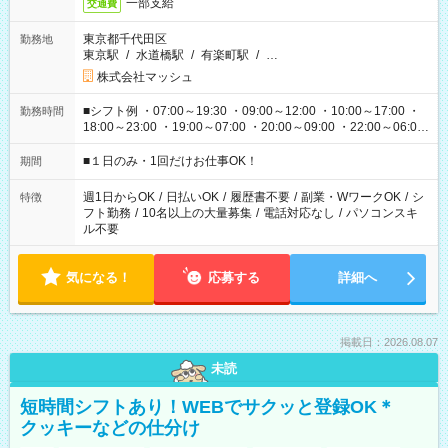
一部支給
交通費
東京都千代田区
勤務地
東京駅
/
水道橋駅
/
有楽町駅
/
…
株式会社マッシュ
■シフト例 ・07:00～19:30 ・09:00～12:00 ・10:00～17:00 ・
勤務時間
18:00～23:00 ・19:00～07:00 ・20:00～09:00 ・22:00～06:00
etc ★最短で3時間で5,120円のお仕事から 15時間で2万円近く稼
げるお仕事も！ ご希望のお時間に合わせてご紹介！ ※シフトは
■１日のみ・1回だけお仕事OK！
期間
現場によって異なります。 ※勿論、休憩時間はあるのでご安心
ください！
週1日からOK
/
日払いOK
/
履歴書不要
/
副業・WワークOK
/
シ
特徴
フト勤務
/
10名以上の大量募集
/
電話対応なし
/
パソコンスキ
ル不要
気になる！
応募する
詳細へ
掲載日：2026.08.07
未読
短時間シフトあり！WEBでサクッと登録OK＊
クッキーなどの仕分け