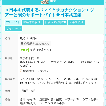
未読
＜日本を代表するバンド＊サカナクション＞ツ
アー公演のサポートバイト＠日本武道館
アルバイト
職種未経験OK
社会人未経験OK
大学生歓迎
ブランクOK
時給1250円～
給与
交通費別途支給あり
支給（規定有り）
交通費
東京都千代田区
勤務地
九段下駅から徒歩5分
/
竹橋駅から徒歩10分
/
神保町駅から徒
歩15分
/
…
株式会社ライブパワー
＜シフト例＞ 9:00～22:30 12:30～22:00 15:30～21:00 12:30～
勤務時間
19:00 12:30～22:00 上記の時間から好きな時間を選べます！ ※
時間は変更となる可能性があります
9月8日・9日
期間
週1日からOK
/
履歴書不要
/
副業・WワークOK
/
シフト勤務
/
特徴
電話対応なし
/
パソコンスキル不要