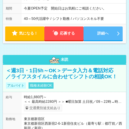
今夏OPEN予定 開始日はお気軽にご相談ください。
期間
40～50代活躍中
/
シフト勤務
/
パソコンスキル不要
特徴
気になる！
応募する
詳細へ
未読
＜週3日・1日5h～OK＞データ入力＆電話対応
／ライフスタイルに合わせてシフトの相談OK！
アルバイト
職種未経験OK
時給1,880円～
給与
＜＜ 最高時給2280円 ＞＞ ■曜日加算 土日祝／09～22時→時給
＋400円 ■時間加算 月曜／09～12時→時給＋200円 月曜／17～
交通費別途支給あり
22時→時給＋200円 金曜／17～22時→時給＋400円 ■導入研
修・OJT研修時： 時給1780円（各加算給無）
東京都新宿区
勤務地
━━━━━━━━━━━━━━━ ■月収例 ◎ロングシフト（週3日×実7h） [1]
東京都新宿区西新宿2-6-1新宿住友ビル（最寄り駅：都庁前／西
金曜日収：15160円×4日＝60640円 [2]土曜日収：15960円×5日
新宿／新宿）