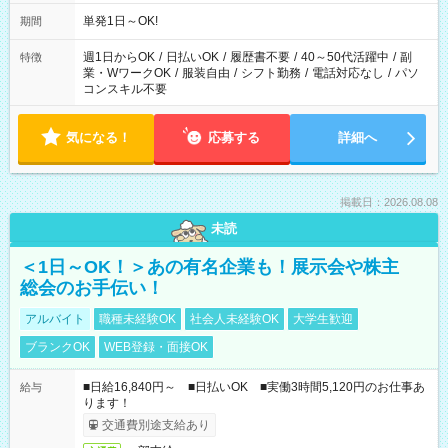
単発1日～OK!
期間
週1日からOK
/
日払いOK
/
履歴書不要
/
40～50代活躍中
/
副
特徴
業・WワークOK
/
服装自由
/
シフト勤務
/
電話対応なし
/
パソ
コンスキル不要
気になる！
応募する
詳細へ
掲載日：2026.08.08
未読
＜1日～OK！＞あの有名企業も！展示会や株主
総会のお手伝い！
アルバイト
職種未経験OK
社会人未経験OK
大学生歓迎
ブランクOK
WEB登録・面接OK
■日給16,840円～ ■日払いOK ■実働3時間5,120円のお仕事あ
給与
ります！
交通費別途支給あり