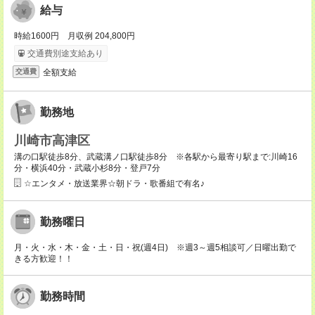
給与
時給1600円 月収例 204,800円
交通費別途支給あり
全額支給
交通費
勤務地
川崎市高津区
溝の口駅徒歩8分、武蔵溝ノ口駅徒歩8分 ※各駅から最寄り駅まで:川崎16
分・横浜40分・武蔵小杉8分・登戸7分
☆エンタメ・放送業界☆朝ドラ・歌番組で有名♪
勤務曜日
月・火・水・木・金・土・日・祝(週4日) ※週3～週5相談可／日曜出勤で
きる方歓迎！！
勤務時間