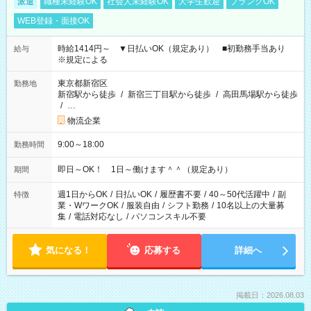
派遣
職種未経験OK
社会人未経験OK
大学生歓迎
ブランクOK
WEB登録・面接OK
時給1414円～ ▼日払いOK（規定あり） ■初勤務手当あり
給与
※規定による
東京都新宿区
勤務地
新宿駅から徒歩
/
新宿三丁目駅から徒歩
/
高田馬場駅から徒歩
/
…
物流企業
9:00～18:00
勤務時間
即日～OK！ 1日～働けます＾＾（規定あり）
期間
週1日からOK
/
日払いOK
/
履歴書不要
/
40～50代活躍中
/
副
特徴
業・WワークOK
/
服装自由
/
シフト勤務
/
10名以上の大量募
集
/
電話対応なし
/
パソコンスキル不要
気になる！
応募する
詳細へ
掲載日：2026.08.03