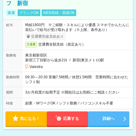
フ 新宿
派遣
ブランクOK
WEB登録・面接OK
時給1800円 ※ご経験・スキルにより優遇 スマホでかんたんに
給与
前払いで給与が受け取れます（※上限、条件あり）
交通費別途支給あり
交通費全額支給（規定あり）
交通費
東京都新宿区
勤務地
新宿三丁目駅から徒歩2分
/
新宿(東京メトロ)駅
Valextra
09:30～20:30 実働7.5時間／休憩1.5時間 営業時間に合わせた
勤務時間
シフト制
3か月程度の短期予定 ※開始日はお気軽にご相談ください
期間
副業・WワークOK
/
シフト勤務
/
パソコンスキル不要
特徴
気になる！
応募する
詳細へ