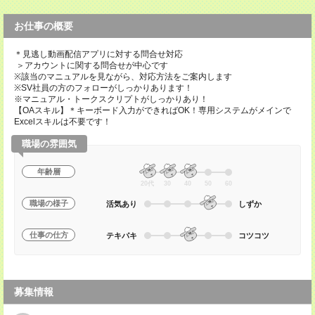
お仕事の概要
＊見逃し動画配信アプリに対する問合せ対応
＞アカウントに関する問合せが中心です
※該当のマニュアルを見ながら、対応方法をご案内します
※SV社員の方のフォローがしっかりあります！
※マニュアル・トークスクリプトがしっかりあり！
【OAスキル】＊キーボード入力ができればOK！専用システムがメインで
Excelスキルは不要です！
職場の雰囲気
年齢層
20代
30
40
50
60
職場の様子
活気あり
しずか
仕事の仕方
テキパキ
コツコツ
募集情報