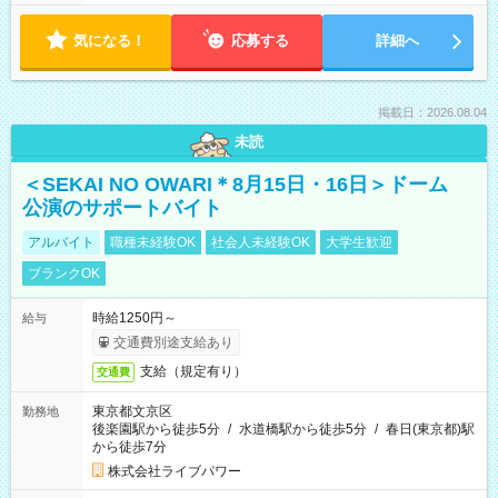
気になる！
応募する
詳細へ
掲載日：2026.08.04
未読
＜SEKAI NO OWARI＊8月15日・16日＞ドーム
公演のサポートバイト
アルバイト
職種未経験OK
社会人未経験OK
大学生歓迎
ブランクOK
時給1250円～
給与
交通費別途支給あり
支給（規定有り）
交通費
東京都文京区
勤務地
後楽園駅から徒歩5分
/
水道橋駅から徒歩5分
/
春日(東京都)駅
から徒歩7分
株式会社ライブパワー