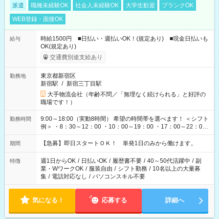
派遣
職種未経験OK
社会人未経験OK
大学生歓迎
ブランクOK
WEB登録・面接OK
時給1500円 ■日払い・週払いOK！(規定あり) ■現金日払いも
給与
OK(規定あり)
交通費別途支給あり
東京都新宿区
勤務地
新宿駅
/
新宿三丁目駅
大手物流会社（年齢不問／「無理なく続けられる」と好評の
職場です！）
9:00～18:00（実動8時間） 希望の時間帯を選べます！ ＜シフト
勤務時間
例＞ ・8：30～12：00 ・10：00～19：00 ・17：00～22：00
・13：00～22：00 ・22：00～翌6：00 など
【急募】即日スタートＯＫ！ 単発1日のみから働けます。
期間
週1日からOK
/
日払いOK
/
履歴書不要
/
40～50代活躍中
/
副
特徴
業・WワークOK
/
服装自由
/
シフト勤務
/
10名以上の大量募
集
/
電話対応なし
/
パソコンスキル不要
気になる！
応募する
詳細へ