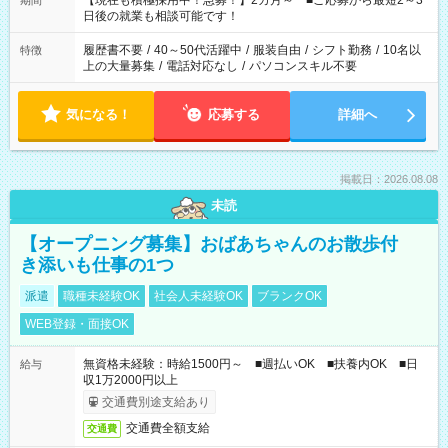
【現在も積極採用中！急募！】2カ月～ ■ご応募から最短2～3
期間
の方へ 今ご覧のお仕事で希望する勤務時間と、もう1つのお仕事
日後の就業も相談可能です！
の勤務時間。 合計で週40時間を超える場合は応募できません。
履歴書不要
/
40～50代活躍中
/
服装自由
/
シフト勤務
/
10名以
特徴
上の大量募集
/
電話対応なし
/
パソコンスキル不要
気になる！
応募する
詳細へ
掲載日：2026.08.08
未読
【オープニング募集】おばあちゃんのお散歩付
き添いも仕事の1つ
派遣
職種未経験OK
社会人未経験OK
ブランクOK
WEB登録・面接OK
無資格未経験：時給1500円～ ■週払いOK ■扶養内OK ■日
給与
収1万2000円以上
交通費別途支給あり
交通費全額支給
交通費