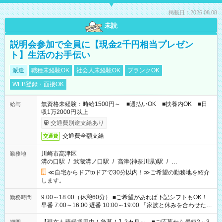
掲載日：2026.08.08
未読
説明会参加で全員に【現金2千円相当プレゼン
ト】生活のお手伝い
派遣
職種未経験OK
社会人未経験OK
ブランクOK
WEB登録・面接OK
無資格未経験：時給1500円～ ■週払いOK ■扶養内OK ■日
給与
収1万2000円以上
交通費別途支給あり
交通費全額支給
交通費
川崎市高津区
勤務地
溝の口駅
/
武蔵溝ノ口駅
/
高津(神奈川県)駅
/
…
≪自宅からドアtoドアで30分以内！≫ご希望の勤務地を紹介
します。
9:00～18:00（休憩60分） ■ご希望があれば下記シフトもOK！
勤務時間
早番 7:00～16:00 遅番 10:00～19:00 「家族と休みを合わせた
い」 「余裕を持って夕飯の準備がしたい」 「できれば残業はし
たくない」 など、ご希望を教えてくださいね。 ※Wワーク希望