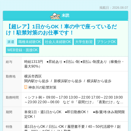
掲載日：2026.08.07
未読
【超レア】1日からOK！車の中で座っているだ
け！駐禁対策のお仕事です！
派遣
職種未経験OK
社会人未経験OK
大学生歓迎
ブランクOK
WEB登録・面接OK
時給1313円 ●昇給あり ●日払い制 ●前払い制度あり（稼働分・
給与
最大90%）
横浜市西区
勤務地
関内駅から徒歩
/
新横浜駅から徒歩
/
横浜駅から徒歩
神奈川の駐禁対策
＜シフト例＞ 09:00～17:00 13:00～22:00 17:00～22:00 19:00
勤務時間
～23:00 22:00～06:00 など ※「昼間だけ」「夜勤だけ」など
の希望OK
単発1日・週1日からOK ●即日勤務OK！ ●春/夏/冬休み期間限
期間
定OK！
週1日からOK
/
日払いOK
/
履歴書不要
/
40～50代活躍中
/
副
特徴