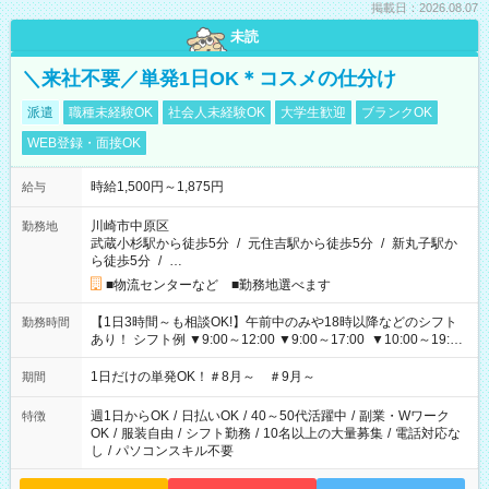
掲載日：2026.08.07
未読
＼来社不要／単発1日OK＊コスメの仕分け
派遣
職種未経験OK
社会人未経験OK
大学生歓迎
ブランクOK
WEB登録・面接OK
時給1,500円～1,875円
給与
川崎市中原区
勤務地
武蔵小杉駅から徒歩5分
/
元住吉駅から徒歩5分
/
新丸子駅か
ら徒歩5分
/
…
■物流センターなど ■勤務地選べます
【1日3時間～も相談OK!】午前中のみや18時以降などのシフト
勤務時間
あり！ シフト例 ▼9:00～12:00 ▼9:00～17:00 ▼10:00～19:00
▼18:00～21:00
1日だけの単発OK！＃8月～ ＃9月～
期間
週1日からOK
/
日払いOK
/
40～50代活躍中
/
副業・Wワーク
特徴
OK
/
服装自由
/
シフト勤務
/
10名以上の大量募集
/
電話対応な
し
/
パソコンスキル不要