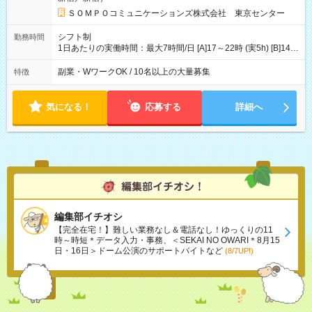
＝79800円 [3]日曜日収：15960円×5日＝79800円 [1]＋[2]＋[3]＝
月収22万240円 ◎ショートシフト（週3日×実5h） [1]月曜日収：
ＳＯＭＰＯコミュニケーションズ株式会社 東京センター
10400円×4日＝41600円 [2]金曜日収：11400円×4日＝45600円
[3]土曜日収：11400円×5日＝57000円 [1]＋[2]＋[3]＝月収14万
シフト制
勤務時間
4200円 【試用期間】試用期間あり 試用期間の長さ：3ヶ月 ※ 雇
1日あたりの実働時間：最大7時間/日 [A]17～22時 (実5h) [B]14～
用形態と給与に、本採用時と異なる部分があります。 雇用形
22時 (実7h/休1h） ★週3～5日※土or日必須 ◎休日：平日メイン
態：本採用時と同じです。 給与：時給 1,780円以上 ※各加算給
※[B]OJT終了後要相談 ◎下記選択制 （1）曜日固定 週3～・土or
副業・WワークOK / 10名以上の大量募集
特徴
無
日必須 （2）月間シフト※規定 1ヶ月毎のシフト制 ※デビュー後
選択可 ▶ご確認 祝日/GW/年末年始等も シフト通りの出勤が必要
です
気になる！
応募する
詳細へ
編集部イチオシ
【完全在宅！】難しい業務なし＆電話なし！ゆっくりの11
時～時短＊データ入力・事務、＜SEKAI NO OWARI＊8月15
日・16日＞ドーム公演のサポートバイトなど
(8/7UP!)