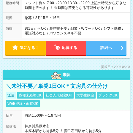
＜シフト例＞ 7:00～23:00 13:30～22:00 上記の時間から好きな
勤務時間
時間を選べます！ ※時間は変更となる可能性があります
急募！8月15日・16日
期間
週1日からOK
/
履歴書不要
/
副業・WワークOK
/
シフト勤務
/
特徴
電話対応なし
/
パソコンスキル不要
気になる！
応募する
詳細へ
掲載日：2026.08.08
未読
＼来社不要／単発1日OK＊文房具の仕分け
派遣
職種未経験OK
社会人未経験OK
大学生歓迎
ブランクOK
WEB登録・面接OK
時給1,500円～1,875円
給与
神奈川県厚木市
勤務地
本厚木駅から徒歩5分
/
愛甲石田駅から徒歩5分