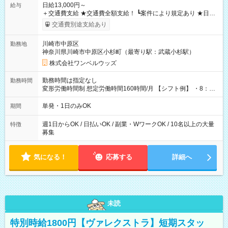
日給13,000円～
給与
＋交通費支給 ★交通費全額支給！ ┗案件により規定あり ★日払
いOK！（規定あり） ┗働いたその日に現金GET♪ お仕事後はコ
交通費別途支給あり
ンビニATMから 日払い分を引き落とせます！ 【試用期間】試
用期間なし
川崎市中原区
勤務地
神奈川県川崎市中原区小杉町（最寄り駅：武蔵小杉駅）
株式会社ワンベルウッズ
勤務時間は指定なし
勤務時間
変形労働時間制 想定労働時間160時間/月 【シフト例】 ・8：00
～21：00
単発・1日のみOK
期間
週1日からOK / 日払いOK / 副業・WワークOK / 10名以上の大量
特徴
募集
気になる！
応募する
詳細へ
未読
特別時給1800円【ヴァレクストラ】短期スタッ