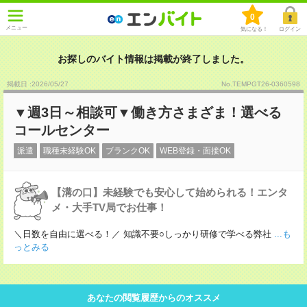
0
メニュー
気になる！
ログイン
お探しのバイト情報は掲載が終了しました。
掲載日 :2026
/
05
/
27
No.TEMPGT26-0360598
▼週3日～相談可▼働き方さまざま！選べる
コールセンター
派遣
職種未経験OK
ブランクOK
WEB登録・面接OK
【溝の口】未経験でも安心して始められる！エンタ
メ・大手TV局でお仕事！
＼日数を自由に選べる！／ 知識不要○しっかり研修で学べる弊社
...も
っとみる
あなたの閲覧履歴からのオススメ