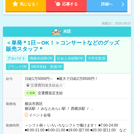
気になる！
応募する
詳細へ
掲載日：2026.08.07
未読
＜単発＊1日～OK！＞コンサートなどのグッズ
販売スタッフ＊
アルバイト
職種未経験OK
社会人未経験OK
大学生歓迎
ブランクOK
WEB登録・面接OK
日給1万5000円～ ■最大で日給2万8500円！
給与
交通費別途支給あり
交通費規定支給
交通費
横浜市西区
勤務地
横浜駅
/
みなとみらい駅
/
西横浜駅
/
…
イベント会場
＜シフト例＞ いろいろなシフトで働けます！ ■7:00-24:00
勤務時間
■8:00-21:00 ■9:00-21:00 ■18:00-翌7:00 ■20:30-翌11:00 など