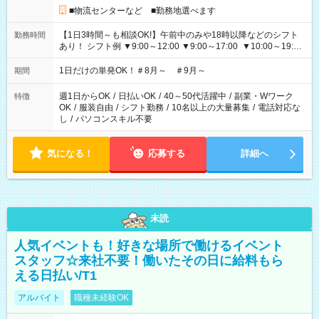
■物流センターなど ■勤務地選べます
【1日3時間～も相談OK!】午前中のみや18時以降などのシフト
勤務時間
あり！ シフト例 ▼9:00～12:00 ▼9:00～17:00 ▼10:00～19:00
▼18:00～21:00
1日だけの単発OK！＃8月～ ＃9月～
期間
週1日からOK
/
日払いOK
/
40～50代活躍中
/
副業・Wワーク
特徴
OK
/
服装自由
/
シフト勤務
/
10名以上の大量募集
/
電話対応な
し
/
パソコンスキル不要
気になる！
応募する
詳細へ
未読
人気イベントも！好きな場所で働けるイベント
スタッフ☆来社不要！働いたその日に給料もら
える日払い/T1
アルバイト
職種未経験OK