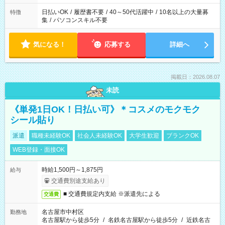
日払いOK
/
履歴書不要
/
40～50代活躍中
/
10名以上の大量募
特徴
集
/
パソコンスキル不要
気になる！
応募する
詳細へ
掲載日：2026.08.07
未読
《単発1日OK！日払い可》＊コスメのモクモク
シール貼り
派遣
職種未経験OK
社会人未経験OK
大学生歓迎
ブランクOK
WEB登録・面接OK
時給1,500円～1,875円
給与
交通費別途支給あり
■ 交通費規定内支給 ※派遣先による
交通費
名古屋市中村区
勤務地
名古屋駅から徒歩5分
/
名鉄名古屋駅から徒歩5分
/
近鉄名古