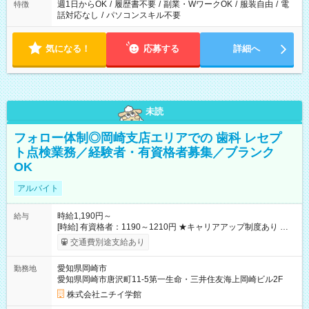
週1日からOK
/
履歴書不要
/
副業・WワークOK
/
服装自由
/
電
特徴
話対応なし
/
パソコンスキル不要
気になる！
応募する
詳細へ
未読
フォロー体制◎岡崎支店エリアでの 歯科 レセプ
ト点検業務／経験者・有資格者募集／ブランク
OK
アルバイト
時給1,190円～
給与
[時給] 有資格者：1190～1210円 ★キャリアアップ制度あり 進級
により給与がアップします！ 【試用期間】試用期間あり 試用期
交通費別途支給あり
間の長さ：3ヶ月 雇用形態、給与は本採用時と同じです。
愛知県岡崎市
勤務地
愛知県岡崎市唐沢町11-5第一生命・三井住友海上岡崎ビル2F
株式会社ニチイ学館