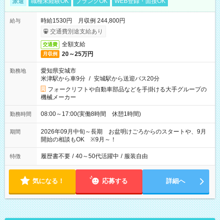
派遣
職種未経験OK
ブランクOK
WEB登録・面接OK
時給1530円 月収例 244,800円
給与
交通費別途支給あり
全額支給
交通費
20～25万円
月収例
愛知県安城市
勤務地
米津駅から車9分
/
安城駅から送迎バス20分
フォークリフトや自動車部品などを手掛ける大手グループの
機械メーカー
08:00～17:00(実働8時間 休憩1時間)
勤務時間
2026年09月中旬～長期 お盆明けごろからのスタートや、9月
期間
開始の相談もOK ※9月～！
履歴書不要
/
40～50代活躍中
/
服装自由
特徴
気になる！
応募する
詳細へ