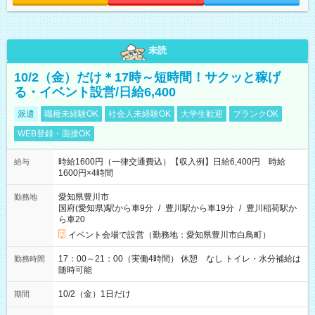
未読
10/2（金）だけ＊17時～短時間！サクッと稼げ
る・イベント設営/日給6,400
派遣
職種未経験OK
社会人未経験OK
大学生歓迎
ブランクOK
WEB登録・面接OK
時給1600円（一律交通費込）【収入例】日給6,400円 時給
給与
1600円×4時間
愛知県豊川市
勤務地
国府(愛知県)駅から車9分
/
豊川駅から車19分
/
豊川稲荷駅か
ら車20
イベント会場で設営（勤務地：愛知県豊川市白鳥町）
17：00～21：00（実働4時間） 休憩 なし トイレ・水分補給は
勤務時間
随時可能
10/2（金）1日だけ
期間