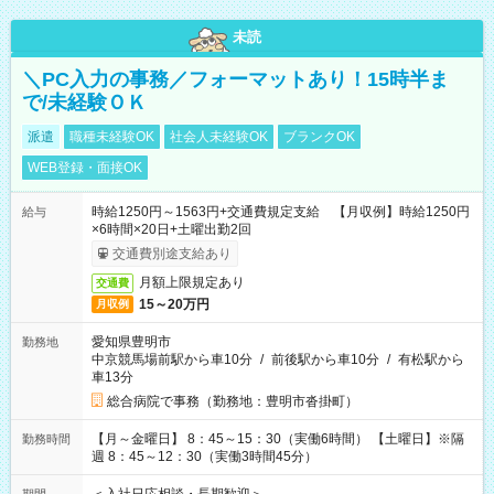
未読
＼PC入力の事務／フォーマットあり！15時半ま
で/未経験ＯＫ
派遣
職種未経験OK
社会人未経験OK
ブランクOK
WEB登録・面接OK
時給1250円～1563円+交通費規定支給 【月収例】時給1250円
給与
×6時間×20日+土曜出勤2回
交通費別途支給あり
月額上限規定あり
交通費
15～20万円
月収例
愛知県豊明市
勤務地
中京競馬場前駅から車10分
/
前後駅から車10分
/
有松駅から
車13分
総合病院で事務（勤務地：豊明市沓掛町）
【月～金曜日】 8：45～15：30（実働6時間） 【土曜日】※隔
勤務時間
週 8：45～12：30（実働3時間45分）