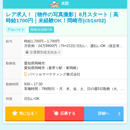
未読
レア求人！［物件の写真撮影］8月スタート｜高
時給1700円｜未経験OK！岡崎市(cb1sr02)
アルバイト
職種未経験OK
時給1,700円～1,700円
給与
月収例：24万9900円（7h×21日) 日払い、週払いOK（規定有
り） 【試用期間】試用期間なし
交通費別途支給あり
愛知県岡崎市
勤務地
愛知県岡崎市（最寄り駅：東岡崎）
パーソルマーケティング株式会社
930～17:30
勤務時間
実働時間：7時間/日 ・月、木、金、土、日の週5日勤務（火、水
は固定休です／夏季、年末年始等、長期休暇有り！） ・ワンシ
フト！ 残業ほぼナシ（0～5h/月）
日払いOK
特徴
気になる！
応募する
詳細へ