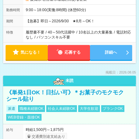
9:00～18:00(実働:8時間) (休憩60分)
勤務時間
【急募】即日～2026/9/30 ★8月～OK！
期間
履歴書不要
/
40～50代活躍中
/
10名以上の大量募集
/
電話対応
特徴
なし
/
パソコンスキル不要
気になる！
応募する
詳細へ
掲載日：2026.08.05
未読
《単発1日OK！日払い可》＊お菓子のモクモク
シール貼り
派遣
職種未経験OK
社会人未経験OK
大学生歓迎
ブランクOK
WEB登録・面接OK
時給1,500円～1,875円
給与
交通費別途支給あり