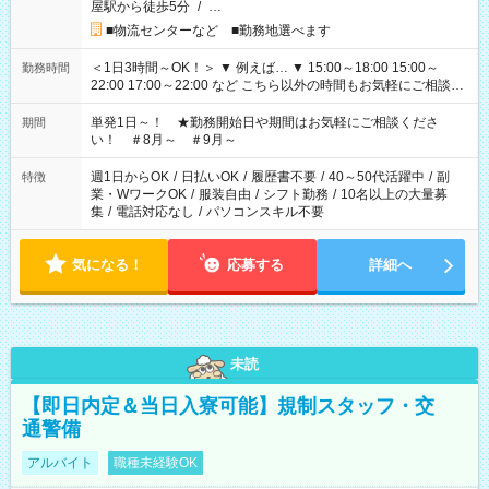
屋駅から徒歩5分
/
…
■物流センターなど ■勤務地選べます
＜1日3時間～OK！＞ ▼ 例えば… ▼ 15:00～18:00 15:00～
勤務時間
22:00 17:00～22:00 など こちら以外の時間もお気軽にご相談く
ださい！
単発1日～！ ★勤務開始日や期間はお気軽にご相談くださ
期間
い！ ＃8月～ ＃9月～
週1日からOK
/
日払いOK
/
履歴書不要
/
40～50代活躍中
/
副
特徴
業・WワークOK
/
服装自由
/
シフト勤務
/
10名以上の大量募
集
/
電話対応なし
/
パソコンスキル不要
気になる！
応募する
詳細へ
未読
【即日内定＆当日入寮可能】規制スタッフ・交
通警備
アルバイト
職種未経験OK