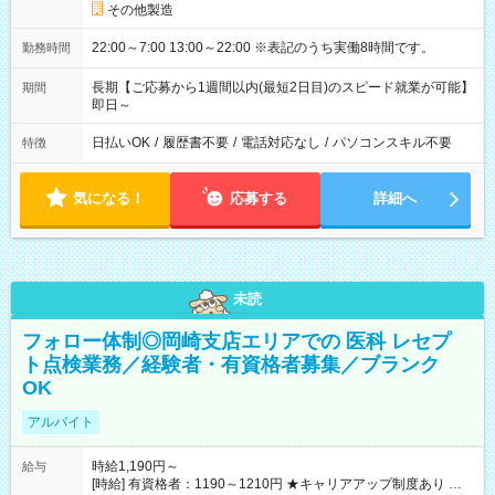
その他製造
22:00～7:00 13:00～22:00 ※表記のうち実働8時間です。
勤務時間
長期【ご応募から1週間以内(最短2日目)のスピード就業が可能】
期間
即日～
日払いOK
/
履歴書不要
/
電話対応なし
/
パソコンスキル不要
特徴
気になる！
応募する
詳細へ
未読
フォロー体制◎岡崎支店エリアでの 医科 レセプ
ト点検業務／経験者・有資格者募集／ブランク
OK
アルバイト
時給1,190円～
給与
[時給] 有資格者：1190～1210円 ★キャリアアップ制度あり 進級