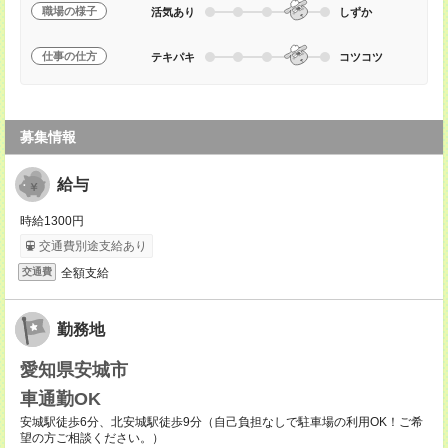
職場の様子
活気あり
しずか
仕事の仕方
テキパキ
コツコツ
募集情報
給与
時給1300円
交通費別途支給あり
全額支給
交通費
勤務地
愛知県安城市
車通勤OK
安城駅徒歩6分、北安城駅徒歩9分（自己負担なしで駐車場の利用OK！ご希
望の方ご相談ください。）