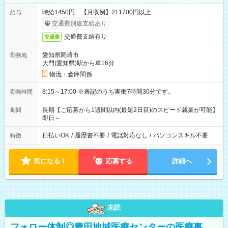
時給1450円 【月収例】211700円以上
給与
交通費別途支給あり
交通費支給有り
交通費
愛知県岡崎市
勤務地
大門(愛知県)駅から車16分
物流・倉庫関係
8:15～17:00 ※表記のうち実働7時間30分です。
勤務時間
長期【ご応募から1週間以内(最短2日目)のスピード就業が可能】
期間
即日～
日払いOK
/
履歴書不要
/
電話対応なし
/
パソコンスキル不要
特徴
気になる！
応募する
詳細へ
未読
フォロー体制◎豊田地域医療センターの医療事