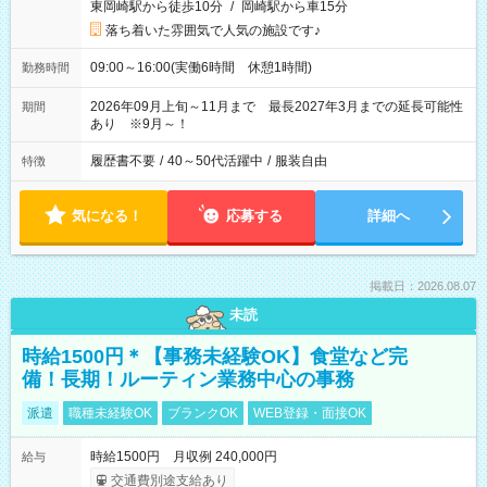
東岡崎駅から徒歩10分
/
岡崎駅から車15分
落ち着いた雰囲気で人気の施設です♪
09:00～16:00(実働6時間 休憩1時間)
勤務時間
2026年09月上旬～11月まで 最長2027年3月までの延長可能性
期間
あり ※9月～！
履歴書不要
/
40～50代活躍中
/
服装自由
特徴
気になる！
応募する
詳細へ
掲載日：2026.08.07
未読
時給1500円＊【事務未経験OK】食堂など完
備！長期！ルーティン業務中心の事務
派遣
職種未経験OK
ブランクOK
WEB登録・面接OK
時給1500円 月収例 240,000円
給与
交通費別途支給あり