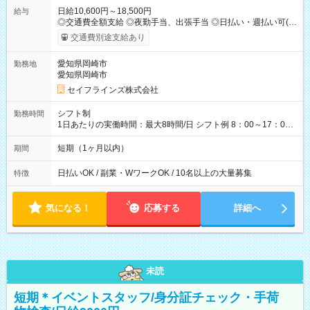
日給10,600円～18,500円
給与
◎交通費全額支給 ◎夜勤手当、出張手当 ◎日払い・週払い可(希
望者／条件有) ＜月収例＞ 日給10,600円×22日稼働＝23.5万円/
交通費別途支給あり
月 ◎自分のぺースで勤務可能 週2～OK！あなたの働き方と相談
します♪ ダブルワークも可能です☺ 【試用期間】試用期間あり
愛知県岡崎市
勤務地
試用期間の長さ：3ヶ月 雇用形態、給与は本採用時と同じです。
愛知県岡崎市
セイフラインズ株式会社
シフト制
勤務時間
1日あたりの実働時間：最大8時間/日 シフト例 8：00～17：00
21：00～6：00 ※現場によっては多少時間は前後します ▶残業
ほとんどなし！ ▶時間より早く終わることの方が多いと思いま
短期（1ヶ月以内）
期間
す。現場によっては午前中で終わってしまう場合も。その場合
も日給は同額支給！
日払いOK / 副業・WワークOK / 10名以上の大量募集
特徴
気になる！
応募する
詳細へ
未読
短期＊イベントスタッフ/身分証チェック・手荷