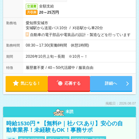
全額支給
交通費
20～25万円
月収例
愛知県安城市
勤務地
安城駅から送迎バス10分
/
刈谷駅から車20分
自動車の電子部品や電装品の設計・製造などを行っています
08:30～17:30(実働8時間 休憩1時間)
勤務時間
2026年10月上旬～長期 ※10月～！
期間
履歴書不要
/
40～50代活躍中
/
服装自由
特徴
気になる！
応募する
詳細へ
掲載日：2026.08.07
未読
時給1530円＊【無料P｜社バスあり】安心の自
動車業界！未経験もOK！事務サポ