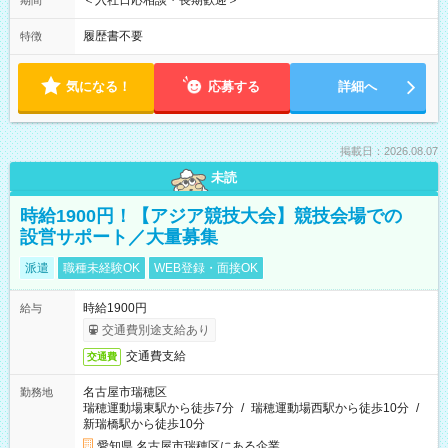
＜入社日応相談・長期歓迎＞
期間
履歴書不要
特徴
気になる！
応募する
詳細へ
掲載日：2026.08.07
未読
時給1900円！【アジア競技大会】競技会場での
設営サポート／大量募集
派遣
職種未経験OK
WEB登録・面接OK
時給1900円
給与
交通費別途支給あり
交通費支給
交通費
名古屋市瑞穂区
勤務地
瑞穂運動場東駅から徒歩7分
/
瑞穂運動場西駅から徒歩10分
/
新瑞橋駅から徒歩10分
愛知県 名古屋市瑞穂区にある企業