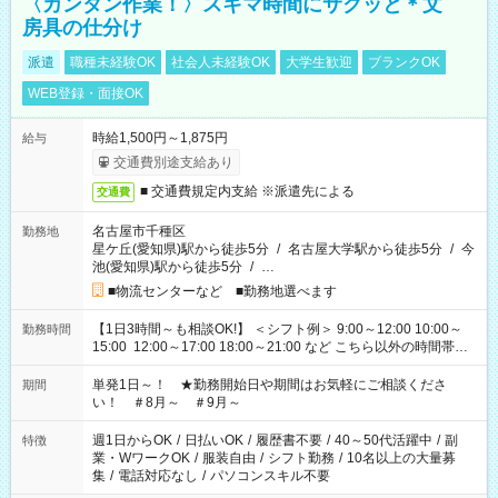
〈カンタン作業！〉スキマ時間にサクッと＊文
房具の仕分け
派遣
職種未経験OK
社会人未経験OK
大学生歓迎
ブランクOK
WEB登録・面接OK
時給1,500円～1,875円
給与
交通費別途支給あり
■ 交通費規定内支給 ※派遣先による
交通費
名古屋市千種区
勤務地
星ケ丘(愛知県)駅から徒歩5分
/
名古屋大学駅から徒歩5分
/
今
池(愛知県)駅から徒歩5分
/
…
■物流センターなど ■勤務地選べます
【1日3時間～も相談OK!】 ＜シフト例＞ 9:00～12:00 10:00～
勤務時間
15:00 12:00～17:00 18:00～21:00 など こちら以外の時間帯も
お気軽にご相談ください！
単発1日～！ ★勤務開始日や期間はお気軽にご相談くださ
期間
い！ ＃8月～ ＃9月～
週1日からOK
/
日払いOK
/
履歴書不要
/
40～50代活躍中
/
副
特徴
業・WワークOK
/
服装自由
/
シフト勤務
/
10名以上の大量募
集
/
電話対応なし
/
パソコンスキル不要