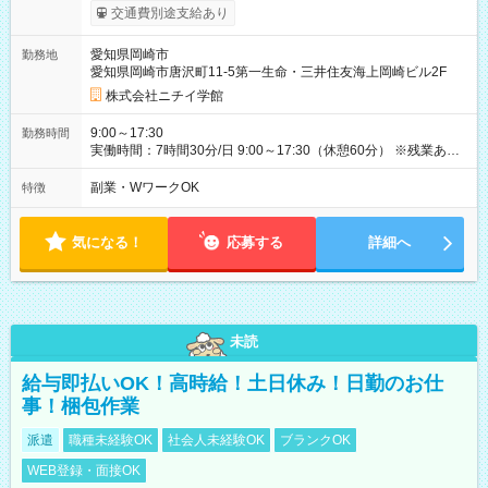
により給与がアップします！ 【試用期間】試用期間あり 試用期
交通費別途支給あり
間の長さ：3ヶ月 雇用形態、給与は本採用時と同じです。
愛知県岡崎市
勤務地
愛知県岡崎市唐沢町11-5第一生命・三井住友海上岡崎ビル2F
株式会社ニチイ学館
9:00～17:30
勤務時間
実働時間：7時間30分/日 9:00～17:30（休憩60分） ※残業あり
※日数、時間等ご相談ください ※土日祝日、年末年始やGWなど
の連休も勤務がありますが、予定のある時は調整いたしますの
副業・WワークOK
特徴
でご相談ください。
気になる！
応募する
詳細へ
未読
給与即払いOK！高時給！土日休み！日勤のお仕
事！梱包作業
派遣
職種未経験OK
社会人未経験OK
ブランクOK
WEB登録・面接OK