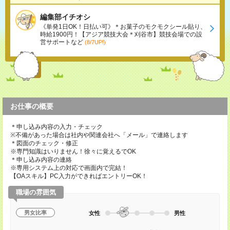
編集部イチオシ
《単発1日OK！日払い可》＊お菓子のモクモクシール貼り、
時給1900円！【アジア競技大会＊刈谷市】競技会場での設
営サポートなど
(8/7UP!)
お仕事の概要
＊申し込み内容の入力・チェック
※不備があった場合は社内や関連会社へ「メール」で連絡します
＊図面のチェック・修正
※専門知識はいりません！徐々に覚えるでOK
＊申し込み内容の連絡
※専用システム上の対応で画面内で完結！
【OAスキル】PC入力ができればエントリーOK！
職場の雰囲気
男女比率
女性
男性