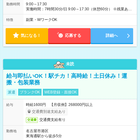
9:00～17:30
勤務時間
実働時間：7時間30分/日 9:00～17:30（休憩60分） ※残業あり
※勤務日数・時間などご相談ください（勤務先により異なるた
め） ※土日祝日や年末年始、GWなどの連休も勤務があります
副業・WワークOK
特徴
が、 予定のある時は調整いたします（応相談）。
気になる！
応募する
詳細へ
未読
給与即払いOK！駅チカ！高時給！土日休み！運
搬・包装業務
派遣
ブランクOK
WEB登録・面接OK
時給1600円 【月収例】268000円以上
給与
交通費別途支給あり
交通費支給有り
交通費
名古屋市港区
勤務地
東海通駅から徒歩5分