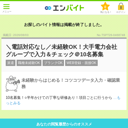
0
メニュー
気になる！
ログイン
お探しのバイト情報は掲載が終了しました。
掲載日 :2026
/
08
/
03
No.TSPT26-0468748
＼電話対応なし／未経験OK！大手電力会社
グループで入力＆チェック＠10名募集
派遣
職種未経験OK
ブランクOK
WEB登録・面接OK
未経験からはじめる！コツコツデータ入力・確認業
務
10名募集！○半年かけての丁寧な研修あり！項目ごとに行うから
...も
っとみる
あなたの閲覧履歴からのオススメ