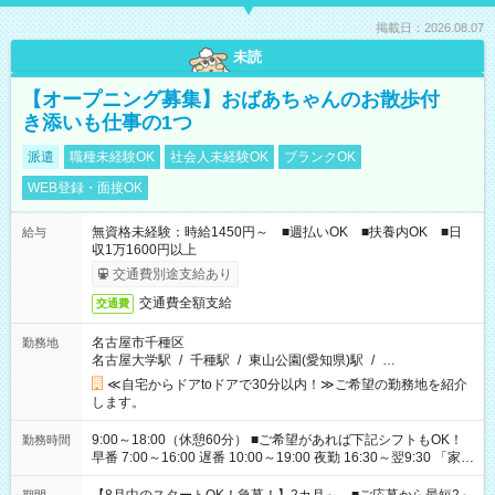
掲載日：2026.08.07
未読
【オープニング募集】おばあちゃんのお散歩付
き添いも仕事の1つ
派遣
職種未経験OK
社会人未経験OK
ブランクOK
WEB登録・面接OK
無資格未経験：時給1450円～ ■週払いOK ■扶養内OK ■日
給与
収1万1600円以上
交通費別途支給あり
交通費全額支給
交通費
名古屋市千種区
勤務地
名古屋大学駅
/
千種駅
/
東山公園(愛知県)駅
/
…
≪自宅からドアtoドアで30分以内！≫ご希望の勤務地を紹介
します。
9:00～18:00（休憩60分） ■ご希望があれば下記シフトもOK！
勤務時間
早番 7:00～16:00 遅番 10:00～19:00 夜勤 16:30～翌9:30 「家族
と休みを合わせたい」 「余裕を持って夕飯の準備がしたい」
「できれば残業はしたくない」 など、ご希望を教えてください