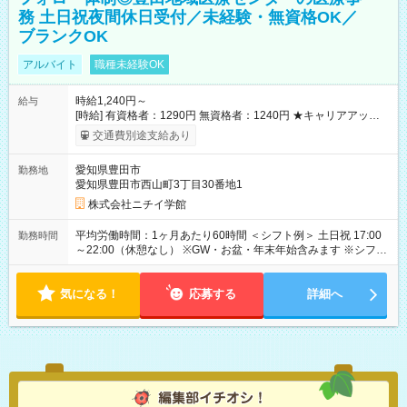
務 土日祝夜間休日受付／未経験・無資格OK／
ブランクOK
アルバイト
職種未経験OK
時給1,240円～
給与
[時給] 有資格者：1290円 無資格者：1240円 ★キャリアアップ制
度あり 進級により給与がアップします！ 【試用期間】試用期間
交通費別途支給あり
あり 試用期間の長さ：3ヶ月 雇用形態、給与は本採用時と同じ
です。
愛知県豊田市
勤務地
愛知県豊田市西山町3丁目30番地1
株式会社ニチイ学館
平均労働時間：1ヶ月あたり60時間 ＜シフト例＞ 土日祝 17:00
勤務時間
～22:00（休憩なし） ※GW・お盆・年末年始含みます ※シフト
制で月40～60時間（月8～12日）の就業です ※祝日により変動
あり 平均労働時間：1ヶ月あたり60時間 ＜シフト例＞ 土日祝
気になる！
17:00～22:00（休憩なし） ※GW・お盆・年末年始含みます ※
応募する
詳細へ
シフト制で月40～60時間（月8～12日）の就業です ※祝日によ
り変動あり