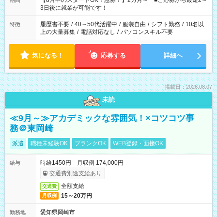
【8月中のスタートOK！急募！】2カ月～ ■ご応募から最短2～
期間
ね。 ※Wワーク希望の方へ 今ご覧のお仕事で希望する勤務時間
3日後に就業が可能です！
と、もう1つのお仕事の勤務時間。 合計で週40時間を超える場
合は応募できません。
履歴書不要
/
40～50代活躍中
/
服装自由
/
シフト勤務
/
10名以
特徴
上の大量募集
/
電話対応なし
/
パソコンスキル不要
気になる！
応募する
詳細へ
掲載日：2026.08.07
未読
≪9月～≫アカデミックな雰囲気！×コツコツ事
務＠東岡崎
派遣
職種未経験OK
ブランクOK
WEB登録・面接OK
時給1450円 月収例 174,000円
給与
交通費別途支給あり
全額支給
交通費
15～20万円
月収例
愛知県岡崎市
勤務地