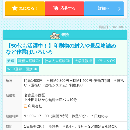
気になる！
応募する
詳細へ
掲載日：2026.08.06
未読
【50代も活躍中！】印刷物の封入や景品箱詰め
など作業はいろいろ
派遣
職種未経験OK
社会人未経験OK
大学生歓迎
ブランクOK
WEB登録・面接OK
時給1400円 ＊日給9,800円＝時給1,400円×実働7時間 ＊日払
給与
い・週払い（速払システム）制度あり
名古屋市西区
勤務地
上小田井駅から無料送迎バス10分
印刷会社
9：00～17：00（実働7時間、休憩60分） ＊日勤のみ
勤務時間
1日単発OK！ ※急募 ＊8月～、9月～など開始日相談OK
期間