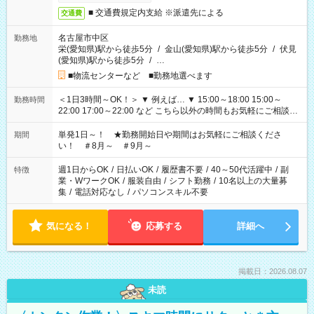
■ 交通費規定内支給 ※派遣先による
交通費
名古屋市中区
勤務地
栄(愛知県)駅から徒歩5分
/
金山(愛知県)駅から徒歩5分
/
伏見
(愛知県)駅から徒歩5分
/
…
■物流センターなど ■勤務地選べます
＜1日3時間～OK！＞ ▼ 例えば… ▼ 15:00～18:00 15:00～
勤務時間
22:00 17:00～22:00 など こちら以外の時間もお気軽にご相談く
ださい！
単発1日～！ ★勤務開始日や期間はお気軽にご相談くださ
期間
い！ ＃8月～ ＃9月～
週1日からOK
/
日払いOK
/
履歴書不要
/
40～50代活躍中
/
副
特徴
業・WワークOK
/
服装自由
/
シフト勤務
/
10名以上の大量募
集
/
電話対応なし
/
パソコンスキル不要
気になる！
応募する
詳細へ
掲載日：2026.08.07
未読