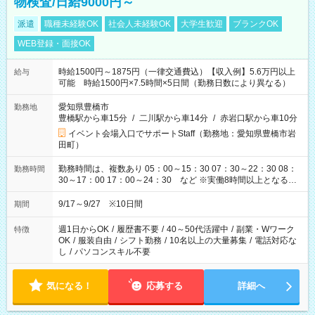
物検査/日給9000円～
派遣
職種未経験OK
社会人未経験OK
大学生歓迎
ブランクOK
WEB登録・面接OK
時給1500円～1875円（一律交通費込）【収入例】5.6万円以上
給与
可能 時給1500円×7.5時間×5日間（勤務日数により異なる）
愛知県豊橋市
勤務地
豊橋駅から車15分
/
二川駅から車14分
/
赤岩口駅から車10分
イベント会場入口でサポートStaff（勤務地：愛知県豊橋市岩
田町）
勤務時間は、複数あり 05：00～15：30 07：30～22：30 08：
勤務時間
30～17：00 17：00～24：30 など ※実働8時間以上となる勤
務もあります。 【休憩】60分+他休憩あり 交替で取得します。
安全面に配慮しこまめな休憩があります。
9/17～9/27 ※10日間
期間
週1日からOK
/
履歴書不要
/
40～50代活躍中
/
副業・Wワーク
特徴
OK
/
服装自由
/
シフト勤務
/
10名以上の大量募集
/
電話対応な
し
/
パソコンスキル不要
気になる！
応募する
詳細へ