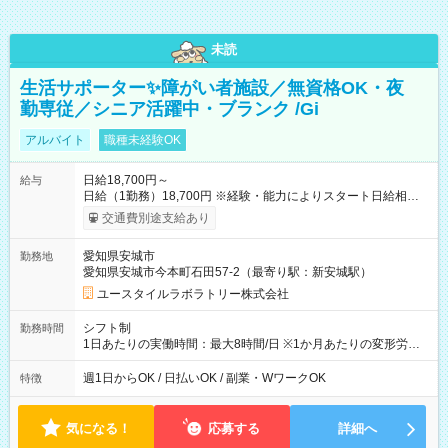
未読
生活サポーター✨障がい者施設／無資格OK・夜
勤専従／シニア活躍中・ブランク /Gi
アルバイト
職種未経験OK
日給18,700円～
給与
日給（1勤務）18,700円 ※経験・能力によりスタート日給相談
可・昇給可 【試用期間】試用期間あり 試用期間の長さ：3ヶ月
交通費別途支給あり
雇用形態、給与は本採用時と同じです。
愛知県安城市
勤務地
愛知県安城市今本町石田57-2（最寄り駅：新安城駅）
ユースタイルラボラトリー株式会社
シフト制
勤務時間
1日あたりの実働時間：最大8時間/日 ※1か月あたりの変形労働
制（週平均40時間以内） 夜勤：17:00-翌09:00（休憩2時間）
週1日からOK / 日払いOK / 副業・WワークOK
特徴
気になる！
応募する
詳細へ