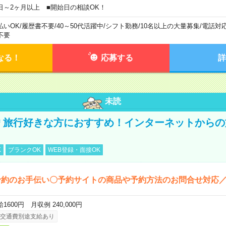
日～2ヶ月以上 ■開始日の相談OK！
払いOK
/
履歴書不要
/
40～50代活躍中
/
シフト勤務
/
10名以上の大量募集
/
電話対
不要
なる！
応募する
詳
未読
円＊旅行好きな方におすすめ！インターネットから
K
ブランクOK
WEB登録・面接OK
予約のお手伝い〇予約サイトの商品や予約方法のお問合せ対応
1600円 月収例 240,000円
交通費別途支給あり