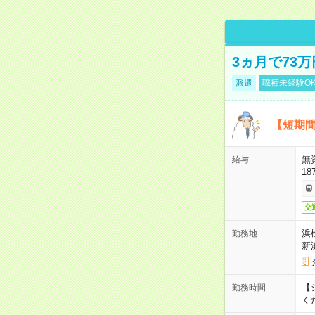
3ヵ月で73
派遣
職種未経験O
【短期間
無
給与
18
交
浜
勤務地
新
【シ
勤務時間
く