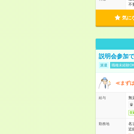
不
気に
説明会参加で
派遣
職種未経験O
≪まずは
無
給与
交
名
勤務地
近