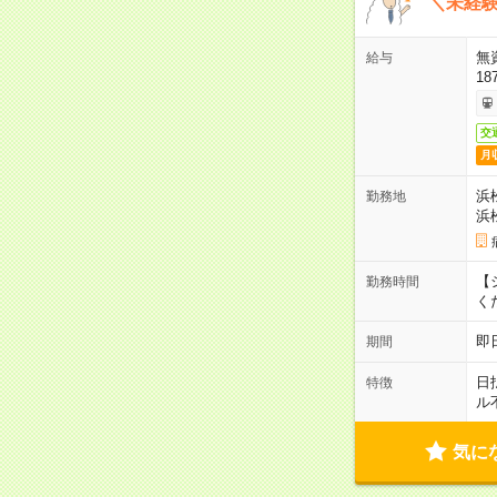
＼未経験
無
給与
18
交
月
浜
勤務地
浜
【シ
勤務時間
く
即
期間
日
特徴
ル
気に