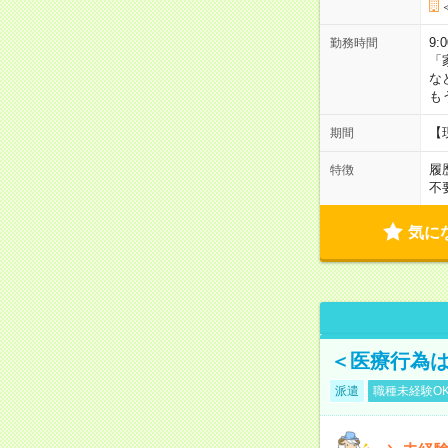
9:
勤務時間
「
な
も
【
期間
履
特徴
不
気に
＜医療行為は
派遣
職種未経験O