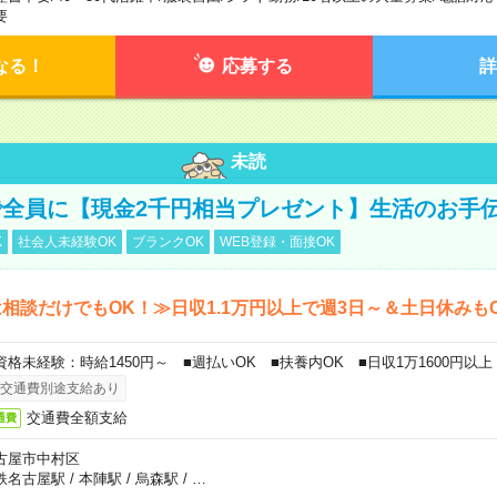
要
なる！
応募する
詳
未読
全員に【現金2千円相当プレゼント】生活のお手
K
社会人未経験OK
ブランクOK
WEB登録・面接OK
相談だけでもOK！≫日収1.1万円以上で週3日～＆土日休みも
資格未経験：時給1450円～ ■週払いOK ■扶養内OK ■日収1万1600円以上
交通費別途支給あり
交通費全額支給
通費
古屋市中村区
鉄名古屋駅
/
本陣駅
/
烏森駅
/
…