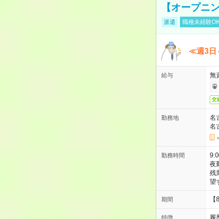
【オープニン
派遣
職種未経験O
≪週3日
無
給与
交
名
勤務地
名
9:
勤務時間
夜
残
望
【
期間
履
特徴