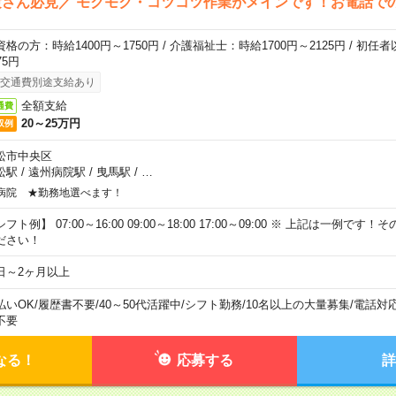
さん必見／ モクモク・コツコツ作業がメインです！お電話で
資格の方：時給1400円～1750円 / 介護福祉士：時給1700円～2125円 / 初任
75円
交通費別途支給あり
全額支給
通費
20～25万円
収例
松市中央区
松駅
/
遠州病院駅
/
曳馬駅
/
…
病院 ★勤務地選べます！
フト例】 07:00～16:00 09:00～18:00 17:00～09:00 ※ 上記は一例で
ださい！
日～2ヶ月以上
払いOK
/
履歴書不要
/
40～50代活躍中
/
シフト勤務
/
10名以上の大量募集
/
電話対
不要
なる！
応募する
詳