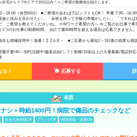
≪自宅からドアtoドアで30分以内！≫ご希望の勤務地を紹介します。
00～18:00（休憩60分） ■ご希望があれば下記シフトもOK！ 早番 7:00～16:00 遅
家族と休みを合わせたい」 「余裕を持って夕飯の準備がしたい」 「できれば
ど、ご希望を教えてくださいね。 ※Wワーク希望の方へ 今ご覧のお仕事で希
う1つのお仕事の勤務時間。 合計で週40時間を超える場合は応募できません。
現在も積極採用中！急募！】2カ月～ ■ご応募から最短2～3日後の就業も相
歴書不要
/
40～50代活躍中
/
服装自由
/
シフト勤務
/
10名以上の大量募集
/
電話対応
要
なる！
応募する
詳
未読
ナシ＞時給1400円！病院で備品のチェックなど
K
社会人未経験OK
ブランクOK
WEB登録・面接OK