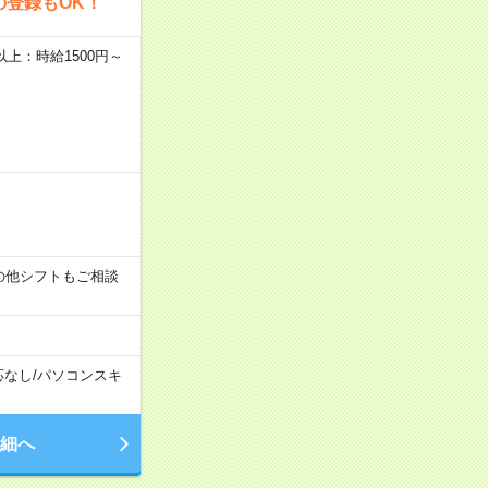
の登録もOK！
者以上：時給1500円～
す！その他シフトもご相談
応なし
/
パソコンスキ
細へ