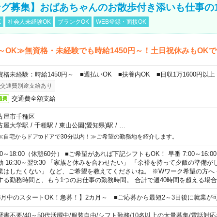
グ募集】おばあちゃんのお散歩付き添いも仕事の
K
社会人未経験OK
ブランクOK
WEB登録・面接OK
～OK≫無資格・未経験でも時給1450円～！土日祝休みもOK
資格未経験：時給1450円～ ■週払いOK ■扶養内OK ■日収1万1600円以上
交通費別途支給あり
交通費全額支給
通費
古屋市千種区
古屋大学駅
/
千種駅
/
東山公園(愛知県)駅
/
…
≪自宅からドアtoドアで30分以内！≫ご希望の勤務地を紹介します。
00～18:00（休憩60分） ■ご希望があれば下記シフトもOK！ 早番 7:00～16:00 遅
勤 16:30～翌9:30 「家族と休みを合わせたい」 「余裕を持って夕飯の準備
業はしたくない」 など、ご希望を教えてくださいね。 ※Wワーク希望の方へ
する勤務時間と、もう1つのお仕事の勤務時間。 合計で週40時間を超える場
8月中のスタートOK！急募！】2カ月～ ■ご応募から最短2～3日後に就業が
歴書不要
/
40～50代活躍中
/
服装自由
/
シフト勤務
/
10名以上の大量募集
/
電話対応