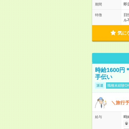
即
期間
日
特徴
ル
気に
時給1600
手伝い
派遣
職種未経験O
＼旅行
時給
給与