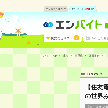
エン派遣
16273
件
エン バイト
22168
件
0
気になるリスト
保存した希
バイトTOP
東海
三重県
四日市市
掲載日 :
2026
/
06
/
29
【住友
の世界
派遣
職種未経