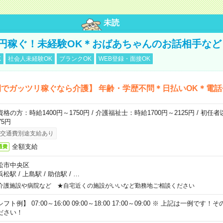
未読
万円稼ぐ！未経験OK＊おばあちゃんのお話相手など
K
社会人未経験OK
ブランクOK
WEB登録・面接OK
でガッツリ稼ぐなら介護】 年齢・学歴不問＊日払いOK＊電話
資格の方：時給1400円～1750円 / 介護福祉士：時給1700円～2125円 / 初任
75円
交通費別途支給あり
全額支給
通費
松市中央区
浜松駅
/
上島駅
/
助信駅
/
…
介護施設や病院など ★自宅近くの施設がいいなど勤務地ご相談ください
フト例】 07:00～16:00 09:00～18:00 17:00～09:00 ※ 上記は一例で
ださい！