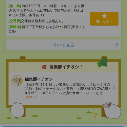
[給 与]
時給1800円 ※ご経験・スキルにより優
遇 スマホでかんたんに前払いで給与が受け取れま
す（※上限、条件あり）
[交通費]
交通費全額支給（規定あり）
気になる！
[勤務地]
新宿三丁目駅から徒歩2分
/
新宿(東京メト
ロ)駅
すべて見る
編集部イチオシ
【完全在宅！】難しい業務なし＆電話なし！ゆっくりの
11時～時短＊データ入力・事務、＜SEKAI NO OWARI＊
8月15日・16日＞ドーム公演のサポートバイトなど
(8/7UP!)