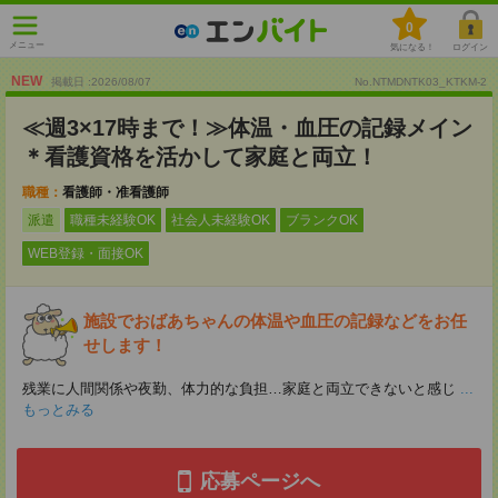
0
メニュー
気になる！
ログイン
NEW
掲載日 :2026
/
08
/
07
No.NTMDNTK03_KTKM-2
≪週3×17時まで！≫体温・血圧の記録メイン
＊看護資格を活かして家庭と両立！
職種：
看護師・准看護師
派遣
職種未経験OK
社会人未経験OK
ブランクOK
WEB登録・面接OK
施設でおばあちゃんの体温や血圧の記録などをお任
せします！
残業に人間関係や夜勤、体力的な負担…家庭と両立できないと感じ
...
もっとみる
応募ページへ