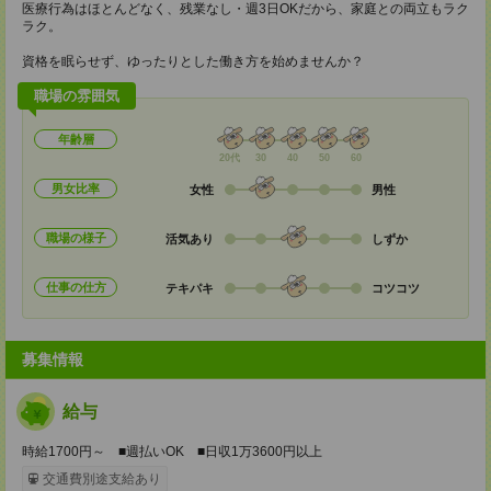
医療行為はほとんどなく、残業なし・週3日OKだから、家庭との両立もラク
ラク。
資格を眠らせず、ゆったりとした働き方を始めませんか？
職場の雰囲気
年齢層
20代
30
40
50
60
男女比率
女性
男性
職場の様子
活気あり
しずか
仕事の仕方
テキパキ
コツコツ
募集情報
給与
時給1700円～ ■週払いOK ■日収1万3600円以上
交通費別途支給あり