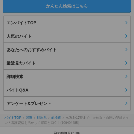
かんたん検索はこちら
エンバイトTOP
人気のバイト
あなたへのおすすめバイト
最近見たバイト
詳細検索
バイトQ&A
アンケート&プレゼント
バイトTOP
関東
群馬県
前橋市
≪週3×17時まで！≫体温・血圧の記録メイ
ン＊看護資格を活かして家庭と両立！(109404485）
Copyright © en Inc.