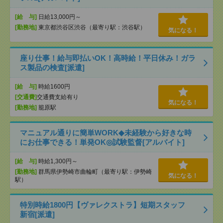
[給 与]
日給13,000円～
[勤務地]
東京都渋谷区渋谷（最寄り駅：渋谷駅）
気になる！
座り仕事！給与即払いOK！高時給！平日休み！ガラ
ス製品の検査[派遣]
[給 与]
時給1600円
[交通費]
交通費支給有り
気になる！
[勤務地]
籠原駅
マニュアル通りに簡単WORK◆未経験から好きな時
にお仕事できる！単発OK◎試験監督[アルバイト]
[給 与]
時給1,300円～
[勤務地]
群馬県伊勢崎市曲輪町（最寄り駅：伊勢崎
気になる！
駅）
特別時給1800円【ヴァレクストラ】短期スタッフ
新宿[派遣]