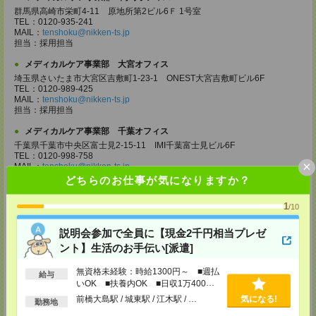
群馬県高崎市栄町4-11 原地所第2ビル6Ｆ 1号室
TEL：0120-935-241
MAIL：
tenshoku@nikken-ts.jp
担当：採用担当
メディカルケア事業部 大宮オフィス
埼玉県さいたま市大宮区吉敷町1-23-1 ONEST大宮吉敷町ビル6F
TEL：0120-989-425
MAIL：
tenshoku@nikken-ts.jp
担当：採用担当
メディカルケア事業部 千葉オフィス
千葉県千葉市中央区富士見2-15-11 IMI千葉富士見ビル6F
TEL：0120-998-758
×
MAIL：
tenshoku@nikken-ts.jp
担当：採用担当
どちらのお仕事が気になりますか？
メディカルケア事業部 柏オフィス
1
/10
千葉県柏市末広町5-19 第12関口ビル7F 705号室
TEL：0120-935-218
説明会参加で全員に【現金2千円相当プレゼ
MAIL：
tenshoku@nikken-ts.jp
担当：採用担当
ント】生活のお手伝い[派遣]
メディカルケア事業部 新宿オフィス
無資格未経験：時給1300円～ ■週払
給与
東京都新宿区新宿2-3-10 新宿御苑ビル6階
いOK ■扶養内OK ■日収1万400円
TEL：0120-457-235
以上
前橋大島駅 / 城東駅 / 江木駅 / …
気になる!
MAIL：
tenshoku@nikken-ts.jp
勤務地
担当：採用担当