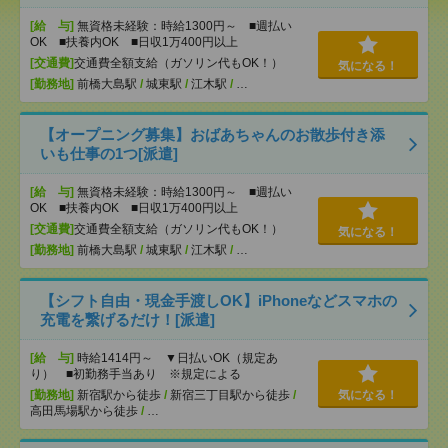
[給 与]
無資格未経験：時給1300円～ ■週払い
OK ■扶養内OK ■日収1万400円以上
[交通費]
交通費全額支給（ガソリン代もOK！）
気になる！
[勤務地]
前橋大島駅
/
城東駅
/
江木駅
/
…
【オープニング募集】おばあちゃんのお散歩付き添
いも仕事の1つ[派遣]
[給 与]
無資格未経験：時給1300円～ ■週払い
OK ■扶養内OK ■日収1万400円以上
[交通費]
交通費全額支給（ガソリン代もOK！）
気になる！
[勤務地]
前橋大島駅
/
城東駅
/
江木駅
/
…
【シフト自由・現金手渡しOK】iPhoneなどスマホの
充電を繋げるだけ！[派遣]
[給 与]
時給1414円～ ▼日払いOK（規定あ
り） ■初勤務手当あり ※規定による
[勤務地]
新宿駅から徒歩
/
新宿三丁目駅から徒歩
/
気になる！
高田馬場駅から徒歩
/
…