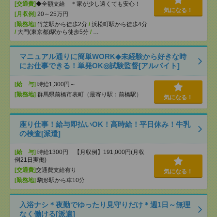
[交通費]
◆全額支給 ＊家が少し遠くても安心！
気になる！
[月収例]
20～25万円
[勤務地]
竹芝駅から徒歩2分
/
浜松町駅から徒歩4分
/
大門(東京都)駅から徒歩5分
/
…
マニュアル通りに簡単WORK◆未経験から好きな時
にお仕事できる！単発OK◎試験監督[アルバイト]
[給 与]
時給1,300円～
[勤務地]
群馬県前橋市表町（最寄り駅：前橋駅）
気になる！
座り仕事！給与即払いOK！高時給！平日休み！牛乳
の検査[派遣]
[給 与]
時給1300円 【月収例】191,000円(月収
例21日実働)
[交通費]
交通費支給有り
気になる！
[勤務地]
駒形駅から車10分
入浴ナシ＊夜勤でゆったり見守りだけ＊週1日～無理
なく働ける[派遣]