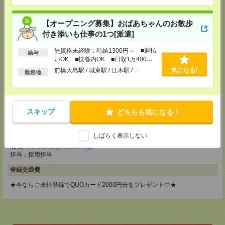
メディカルケア事業部 立川事業部
東京都立川市錦町1-12-14
【オープニング募集】おばあちゃんのお散歩
TEL：0120-934-200
付き添いも仕事の1つ[派遣]
MAIL：
tenshoku@nikken-ts.jp
担当：採用担当
無資格未経験：時給1300円～ ■週払
給与
いOK ■扶養内OK ■日収1万400円
メディカルケア事業部 町田オフィス
以上
東京都町田市森野1-7-23 大樹生命町田ビル6F
前橋大島駅 / 城東駅 / 江木駅 / …
気になる!
勤務地
TEL：0120-453-285
MAIL：
tenshoku@nikken-ts.jp
担当：採用担当
スキップ
どちらも気になる！
メディカルケア事業部 横浜オフィス
神奈川県横浜市保土ケ谷区神戸町134 横浜ビジネスパークサウスタワー
2F B区画
しばらく表示しない
TEL：0120-901-799
MAIL：
tenshoku@nikken-ts.jp
担当：採用担当
登録交通費
★今ならご来社登録でQUOカード2000円分をプレゼント中★