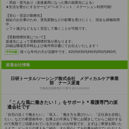
・昇給・賞与あり（直接雇用になった際の就業先による）
★生活を豊かにするサービス*ベネフィット・ステーション利用可能!
【安心・安定の勤務先】
福祉のお仕事のため、景気変動などの影響を受けにくく、現在も積極採用
中。
シフト減少などもなく安定して働くことが可能です。
【受動喫煙対策について】
派遣先によって受動喫煙対策が異なります。
詳細は職場見学時および条件明示書にてお伝えいたします！
様々な年代の方が活躍中です。#20代#30代#40代#50代#60代
平均年齢
派遣会社情報
日研トータルソーシング株式会社 メディカルケア事業
部 ナース派遣
労働者派遣事業許可番号:派13-060060
「こんな風に働きたい！」をサポート＊看護専門の派
遣会社です
「自宅の近くで働きたい」「収入」「働き方を選びたい」「正社員を目指し
たい」などの希望条件や、仕事上の不満も丁寧にお聞きしてからご紹介する
ので長期でご活躍されている方が多いのが特長です。まずはご希望を聞いた
うえで、ピッタリの求人をご紹介。また安心してお仕事を続けていただくた