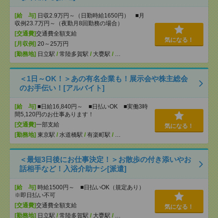
[給 与]
日収2.9万円～（日勤時給1650円） ■月
収例23.7万円～（夜勤月8回勤務の場合）
[交通費]
交通費全額支給
気になる！
[月収例]
20～25万円
[勤務地]
日立駅
/
常陸多賀駅
/
大甕駅
/
…
＜1日～OK！＞あの有名企業も！展示会や株主総会
のお手伝い！[アルバイト]
[給 与]
■日給16,840円～ ■日払いOK ■実働3時
間5,120円のお仕事あります！
[交通費]
一部支給
気になる！
[勤務地]
東京駅
/
水道橋駅
/
有楽町駅
/
…
＜最短3日後にお仕事決定！＞お散歩の付き添いやお
話相手など！入浴介助ナシ[派遣]
[給 与]
時給1500円～ ■日払いOK（規定あり）
※即日払い不可
[交通費]
交通費全額支給
気になる！
[勤務地]
日立駅
/
常陸多賀駅
/
大甕駅
/
…