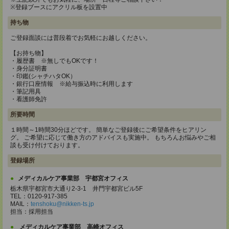
※登録ブースにアクリル板を設置中
持ち物
ご登録面談には普段着でお気軽にお越しください。
【お持ち物】
・履歴書 ※無しでもOKです！
・身分証明書
・印鑑(シャチハタOK）
・銀行口座情報 ※給与振込時に利用します
・筆記用具
・看護師免許
所要時間
１時間～1時間30分ほどです。 簡単なご登録後にご希望条件をヒアリン
グ。 ご希望に応じて働き方のアドバイスも実施中。 もちろんお悩みやご相
談も受け付けております。
登録場所
メディカルケア事業部 宇都宮オフィス
栃木県宇都宮市大通り2-3-1 井門宇都宮ビル5F
TEL：0120-917-385
MAIL：
tenshoku@nikken-ts.jp
担当：採用担当
メディカルケア事業部 高崎オフィス