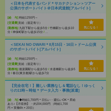
＜日本を代表するバンド＊サカナクション＞ツアー
公演のサポートバイト＠日本武道館[アルバイト]
[給 与]
時給1250円～
[交通費]
支給（規定有り）
気になる！
[勤務地]
九段下駅から徒歩5分
/
竹橋駅から徒歩10
分
/
神保町駅から徒歩15分
/
…
＜SEKAI NO OWARI＊8月15日・16日＞ドーム公演
のサポートバイト[アルバイト]
[給 与]
時給1250円～
[交通費]
支給（規定有り）
気になる！
[勤務地]
後楽園駅から徒歩5分
/
水道橋駅から徒歩5
分
/
春日(東京都)駅から徒歩7分
【完全在宅！】難しい業務なし＆電話なし！ゆっく
りの11時～時短＊データ入力・事務[派遣]
[給 与]
◆時給1,700円＊日払い・週払いOK＊昇給
あり♪【月収例】 ・約204,000円 （時給1,700
円 × 実働6h × 20日）