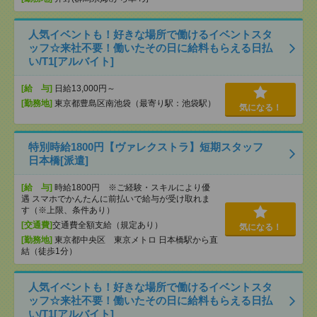
人気イベントも！好きな場所で働けるイベントスタ
ッフ☆来社不要！働いたその日に給料もらえる日払
い/T1[アルバイト]
[給 与]
日給13,000円～
[勤務地]
東京都豊島区南池袋（最寄り駅：池袋駅）
気になる！
特別時給1800円【ヴァレクストラ】短期スタッフ
日本橋[派遣]
[給 与]
時給1800円 ※ご経験・スキルにより優
遇 スマホでかんたんに前払いで給与が受け取れま
す（※上限、条件あり）
[交通費]
交通費全額支給（規定あり）
気になる！
[勤務地]
東京都中央区 東京メトロ 日本橋駅から直
結（徒歩1分）
人気イベントも！好きな場所で働けるイベントスタ
ッフ☆来社不要！働いたその日に給料もらえる日払
い/T1[アルバイト]