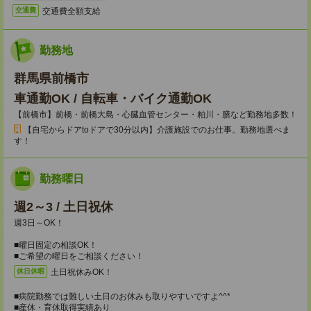
交通費全額支給
交通費
勤務地
群馬県前橋市
車通勤OK / 自転車・バイク通勤OK
【前橋市】前橋・前橋大島・心臓血管センター・粕川・膳など勤務地多数！
【自宅からドアtoドアで30分以内】介護施設でのお仕事。勤務地選べま
す！
勤務曜日
週2～3 / 土日祝休
週3日～OK！
■曜日固定の相談OK！
■ご希望の曜日をご相談ください！
土日祝休みOK！
休日休暇
■病院勤務では難しい土日のお休みも取りやすいですよ^^*
■産休・育休取得実績あり