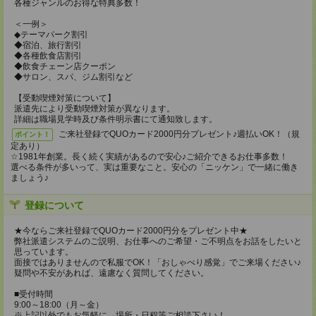
各種ジャンルのお得な特典多数！
＜一例＞
◆テーマパーク割引
◆宿泊、旅行割引
◆各種飲食店割引
◆飲食チェーン店クーポン
◆サロン、スパ、ジム割引など
【受動喫煙対策について】
派遣先により受動喫煙対策が異なります。
詳細は職場見学時及び条件明示書にて通知致します。
ご来社登録でQUOカード2000円分プレゼント♪週払いOK！（規
ポイント！
定あり）
☆1981年創業。長く続く実績があるので安心♪ご紹介できるお仕事多数！
選べる条件が多いって、実は重要なこと。安心の「ニッケン」で一緒に働き
ましょう♪
登録について
★今ならご来社登録でQUOカード2000円分をプレゼント中★
弊社派遣システムのご説明、お仕事へのご希望・ご不明点をお話をしたいと
思っています。
面接ではありませんので私服でOK！「おしゃべり感覚」でご来場ください♪
疑問や不安があれば、遠慮なく質問してください。
■受付時間
9:00～18:00（月～金）
※上記以外でもお気軽に、場所・日程等ご相談下さい！