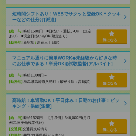
短時間シフトあり！WEBでサクッと登録OK＊クッキ
ーなどの仕分け[派遣]
[給 与]
時給1500円 ■日払い・週払いOK！(規定
あり) ■現金日払いもOK(規定あり)
気になる！
[勤務地]
新宿駅
/
新宿三丁目駅
マニュアル通りに簡単WORK◆未経験から好きな時
にお仕事できる！単発OK◎試験監督[アルバイト]
[給 与]
時給1,300円～
[勤務地]
群馬県高崎市八島町（最寄り駅：高崎駅）
気になる！
高時給！車通勤OK！平日休み！日勤のお仕事！ピッ
キング・供給[派遣]
[給 与]
時給1520円 【月収例】346,000円(月収
例21日実働残業代込)
[交通費]
交通費支給有り
気になる！
[勤務地]
井野(群馬県)駅から車4分