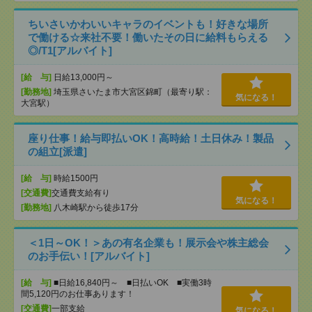
ちいさいかわいいキャラのイベントも！好きな場所
で働ける☆来社不要！働いたその日に給料もらえる
◎/T1[アルバイト]
[給 与]
日給13,000円～
[勤務地]
埼玉県さいたま市大宮区錦町（最寄り駅：
気になる！
大宮駅）
座り仕事！給与即払いOK！高時給！土日休み！製品
の組立[派遣]
[給 与]
時給1500円
[交通費]
交通費支給有り
気になる！
[勤務地]
八木崎駅から徒歩17分
＜1日～OK！＞あの有名企業も！展示会や株主総会
のお手伝い！[アルバイト]
[給 与]
■日給16,840円～ ■日払いOK ■実働3時
間5,120円のお仕事あります！
[交通費]
一部支給
気になる！