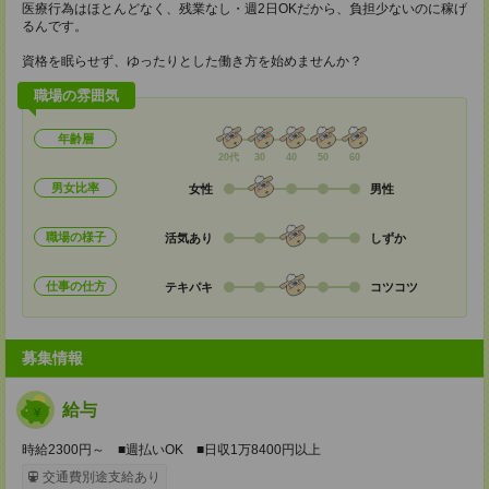
医療行為はほとんどなく、残業なし・週2日OKだから、負担少ないのに稼げ
るんです。
資格を眠らせず、ゆったりとした働き方を始めませんか？
職場の雰囲気
年齢層
20代
30
40
50
60
男女比率
女性
男性
職場の様子
活気あり
しずか
仕事の仕方
テキパキ
コツコツ
募集情報
給与
時給2300円～ ■週払いOK ■日収1万8400円以上
交通費別途支給あり