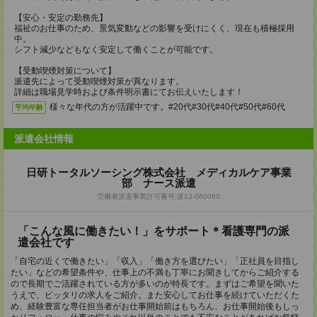
【安心・安定の勤務先】
福祉のお仕事のため、景気変動などの影響を受けにくく、現在も積極採用
中。
シフト減少などもなく安定して働くことが可能です。
【受動喫煙対策について】
派遣先によって受動喫煙対策が異なります。
詳細は職場見学時および条件明示書にてお伝えいたします！
様々な年代の方が活躍中です。#20代#30代#40代#50代#60代
平均年齢
派遣会社情報
日研トータルソーシング株式会社 メディカルケア事業
部 ナース派遣
労働者派遣事業許可番号:派13-060060
「こんな風に働きたい！」をサポート＊看護専門の派
遣会社です
「自宅の近くで働きたい」「収入」「働き方を選びたい」「正社員を目指し
たい」などの希望条件や、仕事上の不満も丁寧にお聞きしてからご紹介する
ので長期でご活躍されている方が多いのが特長です。まずはご希望を聞いた
うえで、ピッタリの求人をご紹介。また安心してお仕事を続けていただくた
め、経験豊富な専任担当者がお仕事開始前はもちろん、お仕事開始後もしっ