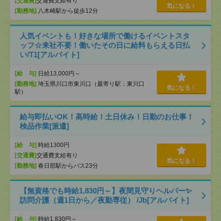
[交通費]
交通費支給有り
気になる！
[勤務地]
八木崎駅から徒歩12分
人気イベントも！好きな場所で働けるイベントスタ
ッフ☆来社不要！働いたその日に給料もらえる日払
い/T1[アルバイト]
[給 与]
日給13,000円～
[勤務地]
埼玉県川口市東川口（最寄り駅：東川口
気になる！
駅）
給与即払いOK！高時給！土日休み！日勤のお仕事！
検品作業[派遣]
[給 与]
時給1300円
[交通費]
交通費支給有り
気になる！
[勤務地]
春日部駅からバス23分
【無資格でも時給1,830円～】夜間見守りヘルパー✨
訪問介護（週1日から／夜勤専従） /Jb[アルバイト]
[給 与]
時給1,830円～