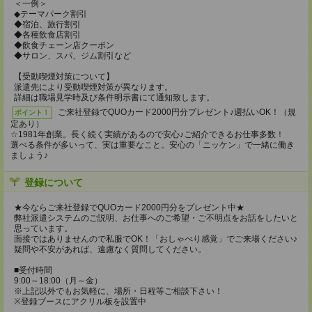
＜一例＞
◆テーマパーク割引
◆宿泊、旅行割引
◆各種飲食店割引
◆飲食チェーン店クーポン
◆サロン、スパ、ジム割引など
【受動喫煙対策について】
派遣先により受動喫煙対策が異なります。
詳細は職場見学時及び条件明示書にて通知致します。
ご来社登録でQUOカード2000円分プレゼント♪週払いOK！（規
ポイント！
定あり）
☆1981年創業。長く続く実績があるので安心♪ご紹介できるお仕事多数！
選べる条件が多いって、実は重要なこと。安心の「ニッケン」で一緒に働き
ましょう♪
登録について
★今ならご来社登録でQUOカード2000円分をプレゼント中★
弊社派遣システムのご説明、お仕事へのご希望・ご不明点をお話をしたいと
思っています。
面接ではありませんので私服でOK！「おしゃべり感覚」でご来場ください♪
疑問や不安があれば、遠慮なく質問してください。
■受付時間
9:00～18:00（月～金）
※上記以外でもお気軽に、場所・日程等ご相談下さい！
※登録ブースにアクリル板を設置中