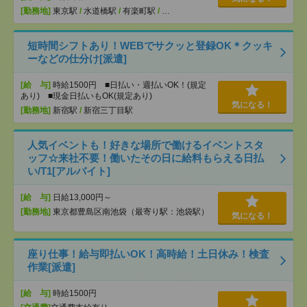
[勤務地]
東京駅
/
水道橋駅
/
有楽町駅
/
…
短時間シフトあり！WEBでサクッと登録OK＊クッキ
ーなどの仕分け[派遣]
[給 与]
時給1500円 ■日払い・週払いOK！(規定
あり) ■現金日払いもOK(規定あり)
気になる！
[勤務地]
新宿駅
/
新宿三丁目駅
人気イベントも！好きな場所で働けるイベントスタ
ッフ☆来社不要！働いたその日に給料もらえる日払
い/T1[アルバイト]
[給 与]
日給13,000円～
[勤務地]
東京都豊島区南池袋（最寄り駅：池袋駅）
気になる！
座り仕事！給与即払いOK！高時給！土日休み！検査
作業[派遣]
[給 与]
時給1500円