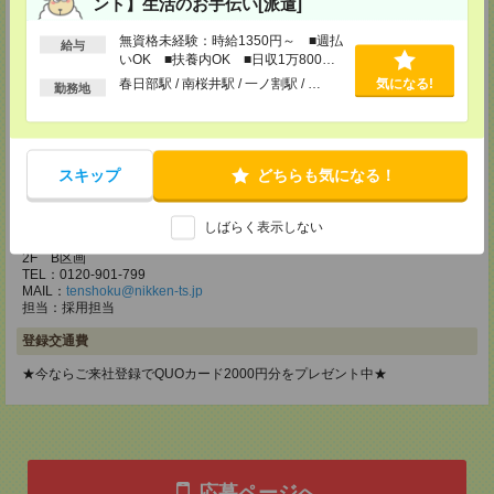
ント】生活のお手伝い[派遣]
東京都立川市錦町1-12-14
TEL：0120-934-200
無資格未経験：時給1350円～ ■週払
給与
MAIL：
tenshoku@nikken-ts.jp
いOK ■扶養内OK ■日収1万800円
担当：採用担当
以上
春日部駅 / 南桜井駅 / 一ノ割駅 / …
気になる!
勤務地
メディカルケア事業部 町田オフィス
東京都町田市森野1-7-23 大樹生命町田ビル6F
TEL：0120-453-285
MAIL：
tenshoku@nikken-ts.jp
スキップ
どちらも気になる！
担当：採用担当
メディカルケア事業部 横浜オフィス
しばらく表示しない
神奈川県横浜市保土ケ谷区神戸町134 横浜ビジネスパークサウスタワー
2F B区画
TEL：0120-901-799
MAIL：
tenshoku@nikken-ts.jp
担当：採用担当
登録交通費
★今ならご来社登録でQUOカード2000円分をプレゼント中★
応募ページへ