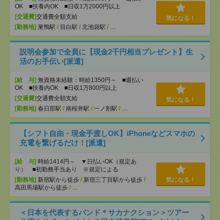
OK ■扶養内OK ■日収1万2000円以上
[交通費]
交通費全額支給
気になる！
[勤務地]
巣鴨駅
/
目白駅
/
北池袋駅
/
…
説明会参加で全員に【現金2千円相当プレゼント】生
活のお手伝い[派遣]
[給 与]
無資格未経験：時給1350円～ ■週払い
OK ■扶養内OK ■日収1万800円以上
[交通費]
交通費全額支給
気になる！
[勤務地]
春日部駅
/
南桜井駅
/
一ノ割駅
/
…
【シフト自由・現金手渡しOK】iPhoneなどスマホの
充電を繋げるだけ！[派遣]
[給 与]
時給1414円～ ▼日払いOK（規定あ
り） ■初勤務手当あり ※規定による
[勤務地]
新宿駅から徒歩
/
新宿三丁目駅から徒歩
/
気になる！
高田馬場駅から徒歩
/
…
＜日本を代表するバンド＊サカナクション＞ツアー