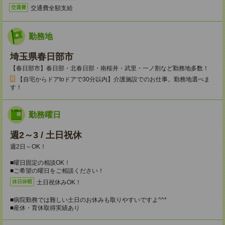
交通費全額支給
交通費
勤務地
埼玉県春日部市
【春日部市】春日部・北春日部・南桜井・武里・一ノ割など勤務地多数！
【自宅からドアtoドアで30分以内】介護施設でのお仕事。勤務地選べま
す！
勤務曜日
週2～3 / 土日祝休
週2日～OK！
■曜日固定の相談OK！
■ご希望の曜日をご相談ください！
土日祝休みOK！
休日休暇
■病院勤務では難しい土日のお休みも取りやすいですよ^^*
■産休・育休取得実績あり