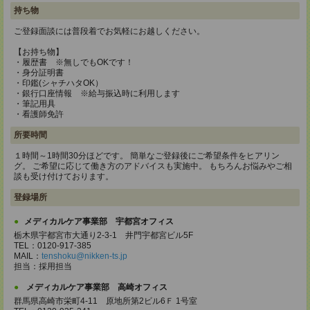
持ち物
ご登録面談には普段着でお気軽にお越しください。
【お持ち物】
・履歴書 ※無しでもOKです！
・身分証明書
・印鑑(シャチハタOK）
・銀行口座情報 ※給与振込時に利用します
・筆記用具
・看護師免許
所要時間
１時間～1時間30分ほどです。 簡単なご登録後にご希望条件をヒアリン
グ。 ご希望に応じて働き方のアドバイスも実施中。 もちろんお悩みやご相
談も受け付けております。
登録場所
メディカルケア事業部 宇都宮オフィス
栃木県宇都宮市大通り2-3-1 井門宇都宮ビル5F
TEL：0120-917-385
MAIL：
tenshoku@nikken-ts.jp
担当：採用担当
メディカルケア事業部 高崎オフィス
群馬県高崎市栄町4-11 原地所第2ビル6Ｆ 1号室