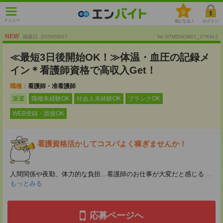
0
メニュー
気になる！
ログイン
NEW
掲載日 :2026
/
08
/
07
No.NTMDNOM07_STKM-2
≪最短3日後開始OK！≫体温・血圧の記録メ
イン＊看護師資格で高収入Get！
職種：
看護師・准看護師
派遣
職種未経験OK
社会人未経験OK
ブランクOK
WEB登録・面接OK
看護資格活かしてコスパよく稼ぎませんか！
人間関係や夜勤、体力的な負担…看護師のお仕事が大変だと感じる
...
もっとみる
応募ページへ