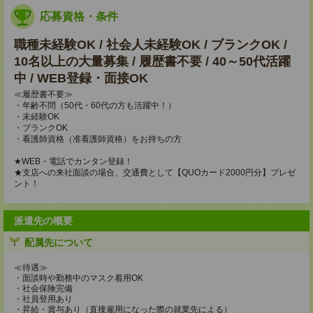
応募資格・条件
職種未経験OK / 社会人未経験OK / ブランクOK /
10名以上の大量募集 / 履歴書不要 / 40～50代活躍
中 / WEB登録・面接OK
≪履歴書不要≫
・年齢不問（50代・60代の方も活躍中！）
・未経験OK
・ブランクOK
・看護師資格（准看護師資格）をお持ちの方
★WEB・電話でカンタン登録！
★支店への来社面談の場合、交通費として【QUOカード2000円分】プレゼ
ント！
派遣先の概要
配属先について
≪待遇≫
・面談時や勤務中のマスク着用OK
・社会保険完備
・社員登用あり
・昇給・賞与あり（直接雇用になった際の就業先による）