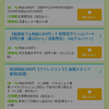
[給 与]
時給1800円 日額平均1万4400円/月額30
万2400円/残込39万2400円
[交通費]
交通費支給（規定あり）
気になる！
[勤務地]
流通センター駅から車
【無資格でも時給1,830円～】夜間見守りヘルパー✨
訪問介護（週1日から／夜勤専従） /Jb[アルバイト]
[給 与]
時給1,830円～
[勤務地]
埼玉県越谷市平方（最寄り駅：せんげん台
気になる！
駅）
特別時給1800円【ヴァレクストラ】短期スタッフ
新宿[派遣]
[給 与]
時給1800円 ※ご経験・スキルにより優
遇 スマホでかんたんに前払いで給与が受け取れま
す（※上限、条件あり）
[交通費]
交通費全額支給（規定あり）
気になる！
[勤務地]
新宿三丁目駅から徒歩2分
/
新宿(東京メト
ロ)駅