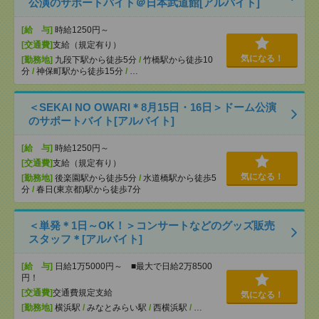
公演のサポートバイト＠日本武道館[アルバイト]
[給 与]
時給1250円～
[交通費]
支給（規定有り）
気になる！
[勤務地]
九段下駅から徒歩5分
/
竹橋駅から徒歩10
分
/
神保町駅から徒歩15分
/
…
＜SEKAI NO OWARI＊8月15日・16日＞ドーム公演
のサポートバイト[アルバイト]
[給 与]
時給1250円～
[交通費]
支給（規定有り）
気になる！
[勤務地]
後楽園駅から徒歩5分
/
水道橋駅から徒歩5
分
/
春日(東京都)駅から徒歩7分
＜単発＊1日～OK！＞コンサートなどのグッズ販売
スタッフ＊[アルバイト]
[給 与]
日給1万5000円～ ■最大で日給2万8500
円！
[交通費]
交通費規定支給
気になる！
[勤務地]
横浜駅
/
みなとみらい駅
/
西横浜駅
/
…