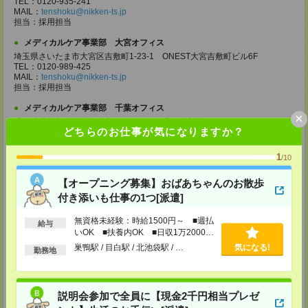
TEL：0120-935-241
MAIL：
tenshoku@nikken-ts.jp
担当：採用担当
メディカルケア事業部 大宮オフィス
埼玉県さいたま市大宮区吉敷町1-23-1 ONEST大宮吉敷町ビル6F
TEL：0120-989-425
MAIL：
tenshoku@nikken-ts.jp
担当：採用担当
メディカルケア事業部 千葉オフィス
×
千葉県千葉市中央区富士見2-15-11 IMI千葉富士見ビル6F
どちらのお仕事が気になりますか？
TEL：0120-998-758
MAIL：
tenshoku@nikken-ts.jp
担当：採用担当
1
/10
メディカルケア事業部 柏オフィス
【オープニング募集】おばあちゃんのお散歩
千葉県柏市末広町5-19 第12関口ビル7F 705号室
付き添いも仕事の1つ[派遣]
TEL：0120-935-218
MAIL：
tenshoku@nikken-ts.jp
担当：採用担当
無資格未経験：時給1500円～ ■週払
給与
いOK ■扶養内OK ■日収1万2000円
メディカルケア事業部 新宿オフィス
以上
巣鴨駅 / 目白駅 / 北池袋駅 / …
気になる!
勤務地
東京都新宿区新宿2-3-10 新宿御苑ビル6階
TEL：0120-457-235
MAIL：
tenshoku@nikken-ts.jp
担当：採用担当
説明会参加で全員に【現金2千円相当プレゼ
メディカルケア事業部 立川事業部