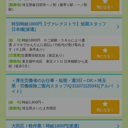
[勤務地]
埼玉県春日部市一ノ割（最寄り駅：一ノ割
気になる！
駅）
特別時給1800円【ヴァレクストラ】短期スタッフ
日本橋[派遣]
[給 与]
時給1800円 ※ご経験・スキルにより優
遇 スマホでかんたんに前払いで給与が受け取れま
す（※上限、条件あり）
[交通費]
交通費全額支給（規定あり）
気になる！
[勤務地]
東京都中央区 東京メトロ 日本橋駅から直
結（徒歩1分）
＜厚生労働省のお仕事・短期・週3日～OK＞埼玉
県・労働保険ご案内スタッフ/Q311071125041[アルバ
イト]
[給 与]
時給1,600円～
[勤務地]
埼玉県さいたま市西区
気になる！
大田区！軽作業！時給1800円[派遣]