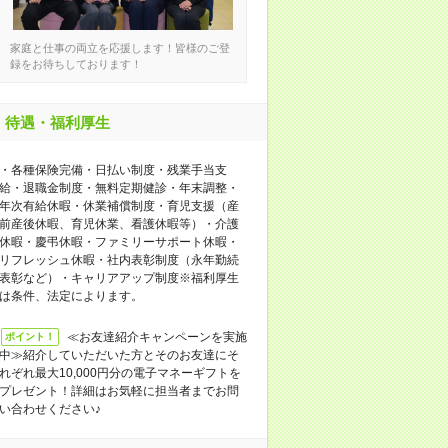
家庭と仕事の両立を応援します！皆様のご登
録をお待ちしております！
待遇・福利厚生
・各種保険完備・日払い制度・残業手当支
給・退職金制度・無料定期健診・年末調整・
年次有給休暇・休業補償制度・育児支援（産
前産後休暇、育児休業、看護休暇等）・介護
休暇・慶弔休暇・ファミリーサポート休暇・
リフレッシュ休暇・社内表彰制度（永年勤続
表彰など）・キャリアアップ制度※福利厚生
は条件、法定によります。
≪お友達紹介キャンペーンを実施
ポイント！
中≫紹介していただいた方とそのお友達にそ
れぞれ最大10,000円分の電子マネーギフトを
プレゼント！詳細はお気軽に担当者までお問
い合わせください♪