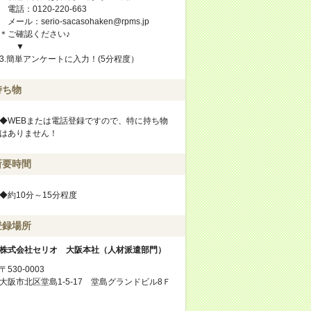
電話：0120-220-663
メール：serio-sacasohaken@rpms.jp
＊ご確認ください♪
▼
3.簡単アンケートに入力！(5分程度）
持ち物
◆WEBまたは電話登録ですので、特に持ち物
はありません！
所要時間
◆約10分～15分程度
登録場所
株式会社セリオ 大阪本社（人材派遣部門）
〒530-0003
大阪市北区堂島1-5-17 堂島グランドビル8Ｆ