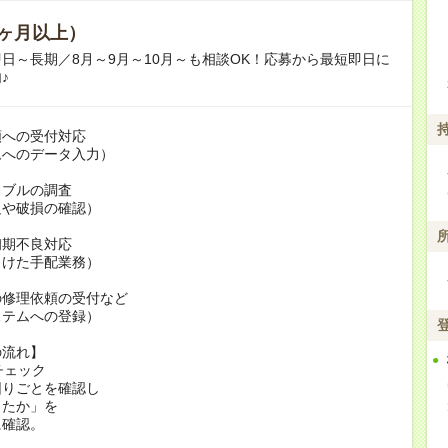
ヶ月以上）
日～長期／8月～9月～10月～も相談OK！応募から最短即日に
♪
頼への受付対応
ムへのデータ入力）
ラブルの調査
足や破損の確認）
初期不良対応
向けた手配業務）
の修理依頼の受付など
ステムへの登録）
の流れ】
チェック
困りごとを確認し
きたか」を
に確認。