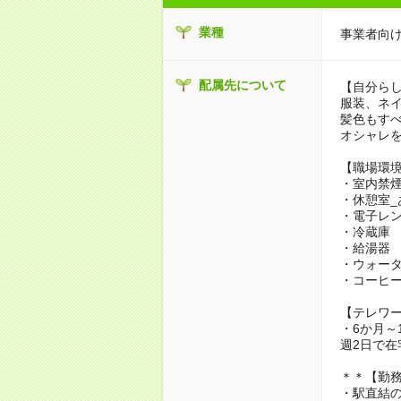
業種
事業者向
配属先について
【自分らし
服装、ネ
髪色もす
オシャレ
【職場環
・室内禁
・休憩室_
・電子レ
・冷蔵庫
・給湯器
・ウォー
・コーヒ
【テレワ
・6か月～
週2日で在
＊＊【勤務
・駅直結