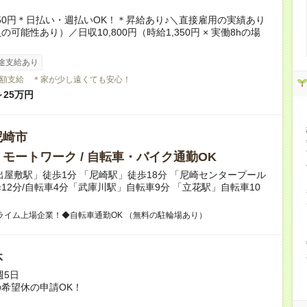
350円＊日払い・週払いOK！＊昇給あり♪＼直接雇用の実績あり
可能性あり）／日収10,800円（時給1,350円 × 実働8hの場
途支給あり
額支給 ＊家が少し遠くても安心！
～25万円
尼崎市
モートワーク / 自転車・バイク通勤OK
出屋敷駅」徒歩1分 「尼崎駅」徒歩18分 「尼崎センタープール
12分/自転車4分「武庫川駅」自転車9分 「立花駅」自転車10
ライム上場企業！◆自転車通勤OK （無料の駐輪場あり）
休
週5日
希望休の申請OK！