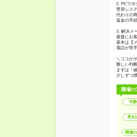
2. PCで
専用シス
代わりの
返金の手
3. 解決
最後にお
基本は【
電話が苦
＼ココが
難しい判
まずは「
少しずつ慣
職場の
年齢
男女
職場の