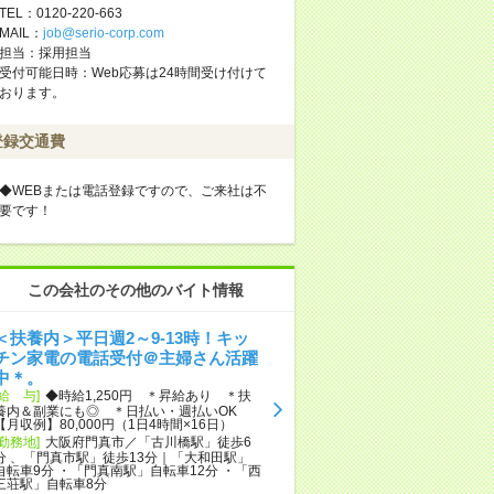
TEL：0120-220-663
MAIL：
job@serio-corp.com
担当：採用担当
受付可能日時：Web応募は24時間受け付けて
おります。
登録交通費
◆WEBまたは電話登録ですので、ご来社は不
要です！
この会社のその他のバイト情報
＜扶養内＞平日週2～9-13時！キッ
チン家電の電話受付＠主婦さん活躍
中＊。
[給 与]
◆時給1,250円 ＊昇給あり ＊扶
養内＆副業にも◎ ＊日払い・週払いOK
【月収例】80,000円（1日4時間×16日）
[勤務地]
大阪府門真市／「古川橋駅」徒歩6
分 、「門真市駅」徒歩13分｜「大和田駅」
自転車9分 ・「門真南駅」自転車12分 ・「西
三荘駅」自転車8分