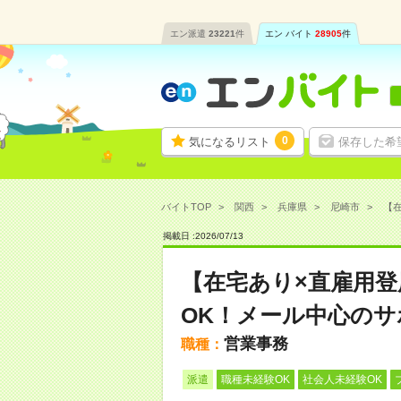
エン派遣
23221
件
エン バイト
28905
件
0
気になるリスト
保存した希
バイトTOP
関西
兵庫県
尼崎市
【在
掲載日 :
2026
/
07
/
13
【在宅あり×直雇用
OK！メール中心のサ
営業事務
職種：
派遣
職種未経験OK
社会人未経験OK