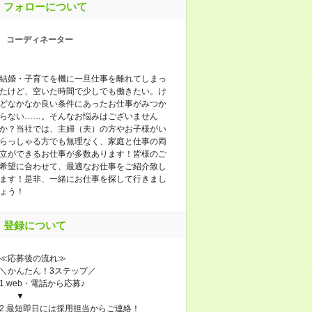
フォローについて
コーディネーター
結婚・子育てを機に一旦仕事を離れてしまっ
たけど、空いた時間で少しでも働きたい。け
どなかなか良い条件にあったお仕事がみつか
らない……。そんなお悩みはございません
か？当社では、主婦（夫）の方やお子様がい
らっしゃる方でも無理なく、家庭と仕事の両
立ができるお仕事が多数あります！皆様のご
希望に合わせて、最適なお仕事をご紹介致し
ます！是非、一緒にお仕事を探して行きまし
ょう！
登録について
≪応募後の流れ≫
＼かんたん！3ステップ／
1.web・電話から応募♪
▼
2.最短即日には採用担当からご連絡！