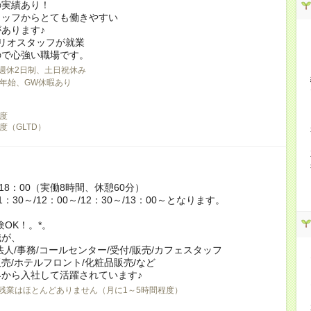
の実績あり！
タッフからとても働きやすい
あります♪
リオスタッフが就業
ので心強い職場です。
週休2日制、土日祝休み
年始、GW休暇あり
制度
度（GLTD）
～18：00（実働8時間、休憩60分）
：30～/12：00～/12：30～/13：00～となります。
験OK！。*。
職が、
法人/事務/コールセンター/受付/販売/カフェスタッフ
売/ホテルフロント/化粧品販売/など
から入社して活躍されています♪
残業はほとんどありません（月に1～5時間程度）