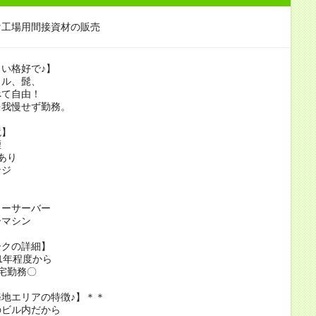
け工場用間接資材の販売
い格好で♪】
イル、髭、
べて自由！
を我慢せず勤務。
境】
煙
あり
ンジ
ターサーバー
ーマシン
ークの詳細】
1年程度から
宅勤務〇
地エリアの特徴♪】＊＊
のビル内だから