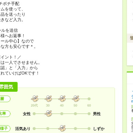
ポチポチ手配
テムを使って、
商品を送ったり
続きなど入力。
メールを送信
客様へお返事！
メール中心】なので
手な方も安心です＊。
ポイント！／
断は一人でさせません。
確認」と「入力」から
れていけばOKです！
雰囲気
層
20代
30
40
50
60
比率
女性
男性
様子
活気あり
しずか