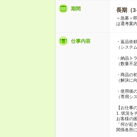
期間
長期（3
＜急募＞即
は選考案内
仕事内容
・返品依
（システ
・納品ト
（数量不
・商品の
（解決に
・使用後
（専用シ
【お仕事
1. 状況を
お客様の
「何が起
関係各所