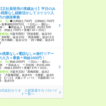
【正社員登用の実績あり】平日のみ
×残業なし経験活かしてコツコツ入
力の損保事務
[給 与]
◆(1)時給1,750円 (2)時給1,700円
＋食事補助300円/日 ＊日払い・週払い
OK！ ◆昇給あり【月収例】 約262,500
円 （時給1,750円 × 実働7.5h × 20日）
[勤務地]
大阪市西区/「阿波座駅」徒歩3分
「本町駅」徒歩10分 「西長堀駅」徒歩11分
「西大橋駅」徒歩12分 「四ツ橋駅」徒歩16
分
≪残業なし×電話なし≫旅行ツアー
の入力＋事務＊時給1600円！
[給 与]
時給1600円 ＊日払い・週払い
OK ＊昇給あり ＊月収例：約245,440
円 （時給1,600円 × 実働7.67h × 20日）
[勤務地]
大阪市北区/「西梅田駅」徒歩2
分 「大阪梅田駅」徒歩4分「大阪駅」徒歩6
分 【バス】 大阪シティバス「大阪駅前バス
停」徒歩5分
株式会社セリオ 人材派遣サカソのバイ
ト一覧へ