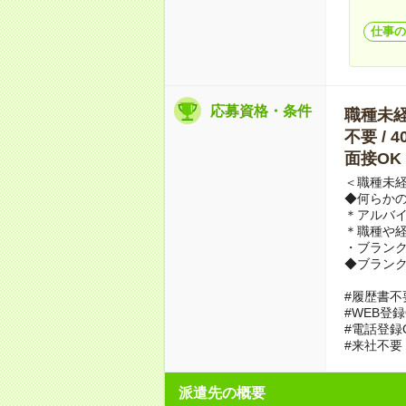
仕事の
応募資格・条件
職種未経験
不要 / 
面接OK
＜職種未経
◆何らか
＊アルバイ
＊職種や
・ブランク
◆ブランク
#履歴書不
#WEB登録
#電話登録
#来社不要
派遣先の概要