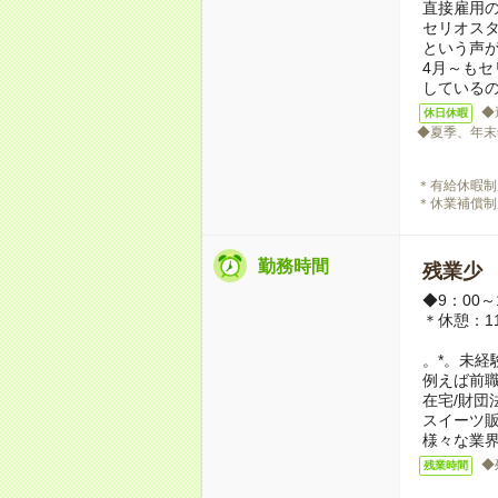
直接雇用
セリオス
という声が
4月～もセ
している
◆
休日休暇
◆夏季、年末
＊有給休暇
＊休業補償制
勤務時間
残業少
◆9：00
＊休憩：11
。*。未経
例えば前
在宅/財団
スイーツ販
様々な業界
◆
残業時間