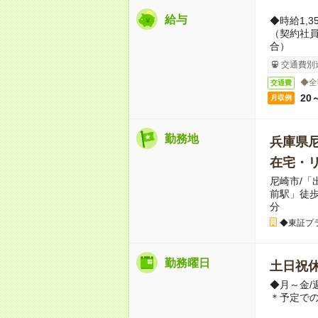
給与
◆時給1,
（契約社員の
合）
交通費別
◆全
交通費
20
月収例
勤務地
兵庫県
在宅・リ
尼崎市/「
前駅」徒歩
分
◆東証プ
勤務曜日
土日祝
◆月～金/
＊予定での