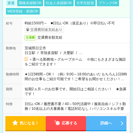
派遣
職種未経験OK
社会人未経験OK
大学生歓迎
ブランクOK
WEB登録・面接OK
時給1500円～ ■日払いOK（規定あり）※即日払い不可
給与
交通費別途支給あり
交通費全額支給
交通費
茨城県日立市
勤務地
日立駅
/
常陸多賀駅
/
大甕駅
/
…
＜選べる勤務地＞グループホーム ※他にもさまざまな施設
をご紹介できます！
★1日5時間～OK！ （例）9:00～18:00のあいだ もちろん1日8時
勤務時間
間のお仕事もご紹介可能です！ご希望をお聞かせください！★
家庭の都合でお休みが必要な場合も遠慮なくご相談ください。
※週最低15時間以上の勤務が必要です
短期2ヵ月～のお仕事です。開始日はご相談ください！ ★急募
期間
です！
日払いOK
/
履歴書不要
/
40～50代活躍中
/
服装自由
/
シフト勤
特徴
務
/
10名以上の大量募集
/
電話対応なし
/
パソコンスキル不要
気になる！
応募する
詳細へ