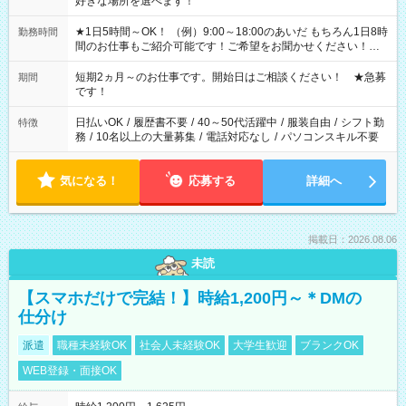
好きな場所を選べます！
★1日5時間～OK！ （例）9:00～18:00のあいだ もちろん1日8時
勤務時間
間のお仕事もご紹介可能です！ご希望をお聞かせください！★
家庭の都合でお休みが必要な場合も遠慮なくご相談ください。
※週最低15時間以上の勤務が必要です
短期2ヵ月～のお仕事です。開始日はご相談ください！ ★急募
期間
です！
日払いOK
/
履歴書不要
/
40～50代活躍中
/
服装自由
/
シフト勤
特徴
務
/
10名以上の大量募集
/
電話対応なし
/
パソコンスキル不要
気になる！
応募する
詳細へ
掲載日：2026.08.06
未読
【スマホだけで完結！】時給1,200円～＊DMの
仕分け
派遣
職種未経験OK
社会人未経験OK
大学生歓迎
ブランクOK
WEB登録・面接OK