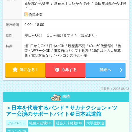
新宿駅から徒歩
/
新宿三丁目駅から徒歩
/
高田馬場駅から徒歩
/
…
物流企業
9:00～18:00
勤務時間
即日～OK！ 1日～働けます＾＾（規定あり）
期間
週1日からOK
/
日払いOK
/
履歴書不要
/
40～50代活躍中
/
副
特徴
業・WワークOK
/
服装自由
/
シフト勤務
/
10名以上の大量募
集
/
電話対応なし
/
パソコンスキル不要
気になる！
応募する
詳細へ
掲載日：2026.08.03
未読
＜日本を代表するバンド＊サカナクション＞ツ
アー公演のサポートバイト＠日本武道館
アルバイト
職種未経験OK
社会人未経験OK
大学生歓迎
ブランクOK