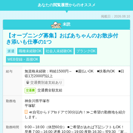
あなたの閲覧履歴からのオススメ
掲載日：2026.08.10
未読
【オープニング募集】おばあちゃんのお散歩付
き添いも仕事の1つ
派遣
職種未経験OK
社会人未経験OK
ブランクOK
WEB登録・面接OK
無資格未経験：時給1500円～ ■週払いOK ■扶養内OK ■日
給与
収1万2000円以上
交通費別途支給あり
交通費全額支給
交通費
神奈川県平塚市
勤務地
平塚駅
≪自宅からドアtoドアで30分以内！≫ご希望の勤務地を紹介
します。
9:00～18:00（休憩60分） ■ご希望があれば下記シフトもOK！
勤務時間
早番 7:00～16:00 遅番 10:00～19:00 夜勤 16:30～翌9:30 「家族