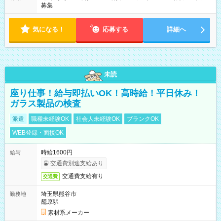
募集
気になる！
応募する
詳細へ
未読
座り仕事！給与即払いOK！高時給！平日休み！
ガラス製品の検査
派遣
職種未経験OK
社会人未経験OK
ブランクOK
WEB登録・面接OK
時給1600円
給与
交通費別途支給あり
交通費支給有り
交通費
埼玉県熊谷市
勤務地
籠原駅
素材系メーカー