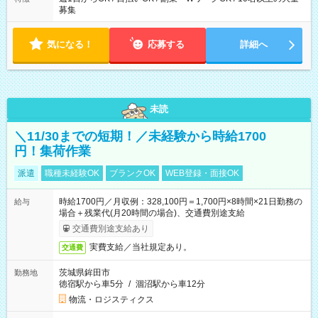
募集
気になる！
応募する
詳細へ
未読
＼11/30までの短期！／未経験から時給1700
円！集荷作業
派遣
職種未経験OK
ブランクOK
WEB登録・面接OK
時給1700円／月収例：328,100円＝1,700円×8時間×21日勤務の
給与
場合＋残業代(月20時間の場合)、交通費別途支給
交通費別途支給あり
実費支給／当社規定あり。
交通費
茨城県鉾田市
勤務地
徳宿駅から車5分
/
涸沼駅から車12分
物流・ロジスティクス