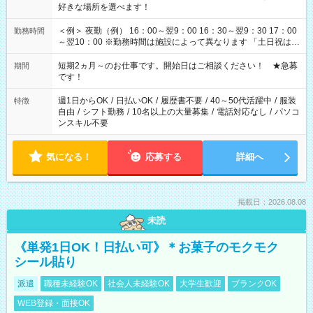
好きな場所を選べます！
＜例＞ 夜勤（例） 16：00～翌9：00 16：30～翌9：30 17：00
勤務時間
～翌10：00 ※勤務時間は施設によって異なります 「土日祝は休
みたい」 「しっかり稼ぎたい」 「もう少し遅い時間から始めた
い」など ご希望にあったお仕事をご案内いたします。 ※未経験
短期2ヵ月～のお仕事です。開始日はご相談ください！ ★急募
期間
の方の場合は1～2ヶ月間は日中での仕事を経験いただき、 お
です！
仕事に慣れてからの夜勤になります。 ★家庭の都合でお休みが
必要な場合も遠慮なくご相談ください。
週1日からOK
/
日払いOK
/
履歴書不要
/
40～50代活躍中
/
服装
特徴
自由
/
シフト勤務
/
10名以上の大量募集
/
電話対応なし
/
パソコ
ンスキル不要
気になる！
応募する
詳細へ
掲載日：2026.08.08
未読
《単発1日OK！日払い可》＊お菓子のモクモク
シール貼り
派遣
職種未経験OK
社会人未経験OK
大学生歓迎
ブランクOK
WEB登録・面接OK