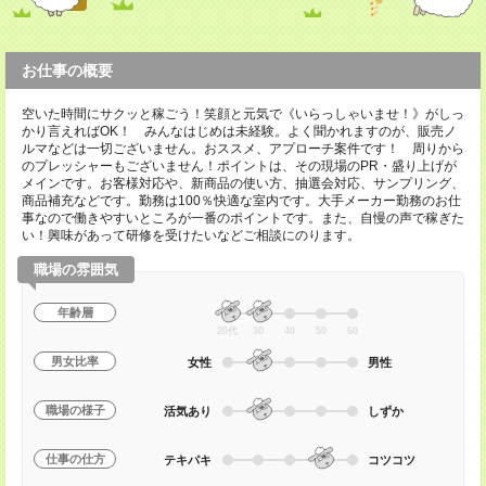
お仕事の概要
空いた時間にサクッと稼ごう！笑顔と元気で《いらっしゃいませ！》がしっ
かり言えればOK！ みんなはじめは未経験。よく聞かれますのが、販売ノ
ルマなどは一切ございません。おススメ、アプローチ案件です！ 周りから
のプレッシャーもございません！ポイントは、その現場のPR・盛り上げが
メインです。お客様対応や、新商品の使い方、抽選会対応、サンプリング、
商品補充などです。勤務は100％快適な室内です。大手メーカー勤務のお仕
事なので働きやすいところが一番のポイントです。また、自慢の声で稼ぎた
い！興味があって研修を受けたいなどご相談にのります。
職場の雰囲気
年齢層
20代
30
40
50
60
男女比率
女性
男性
職場の様子
活気あり
しずか
仕事の仕方
テキパキ
コツコツ