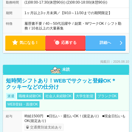
(1)08:00-17:30(休憩90分) (2)08:00-18:00(休憩90分)
勤務時間
1ヶ月以上3ヶ月未満／【9/10～11/30までの期間限定】
期間
履歴書不要
/
40～50代活躍中
/
副業・WワークOK
/
シフト勤
特徴
務
/
10名以上の大量募集
気になる！
応募する
詳細へ
掲載日：2026.08.10
未読
短時間シフトあり！WEBでサクッと登録OK＊
クッキーなどの仕分け
派遣
職種未経験OK
社会人未経験OK
大学生歓迎
ブランクOK
WEB登録・面接OK
時給1500円 ■日払い・週払いOK！(規定あり) ■現金日払いも
給与
OK(規定あり)
交通費別途支給あり