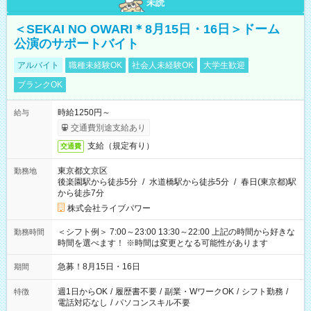
未読
＜SEKAI NO OWARI＊8月15日・16日＞ドーム
公演のサポートバイト
アルバイト
職種未経験OK
社会人未経験OK
大学生歓迎
ブランクOK
時給1250円～
給与
交通費別途支給あり
支給（規定有り）
交通費
東京都文京区
勤務地
後楽園駅から徒歩5分
/
水道橋駅から徒歩5分
/
春日(東京都)駅
から徒歩7分
株式会社ライブパワー
＜シフト例＞ 7:00～23:00 13:30～22:00 上記の時間から好きな
勤務時間
時間を選べます！ ※時間は変更となる可能性があります
急募！8月15日・16日
期間
週1日からOK
/
履歴書不要
/
副業・WワークOK
/
シフト勤務
/
特徴
電話対応なし
/
パソコンスキル不要