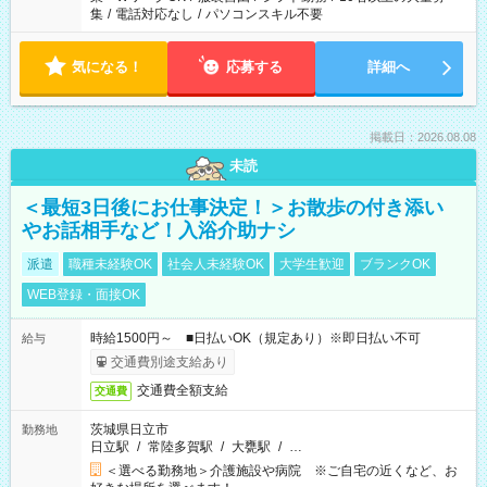
集
/
電話対応なし
/
パソコンスキル不要
気になる！
応募する
詳細へ
掲載日：2026.08.08
未読
＜最短3日後にお仕事決定！＞お散歩の付き添い
やお話相手など！入浴介助ナシ
派遣
職種未経験OK
社会人未経験OK
大学生歓迎
ブランクOK
WEB登録・面接OK
時給1500円～ ■日払いOK（規定あり）※即日払い不可
給与
交通費別途支給あり
交通費全額支給
交通費
茨城県日立市
勤務地
日立駅
/
常陸多賀駅
/
大甕駅
/
…
＜選べる勤務地＞介護施設や病院 ※ご自宅の近くなど、お