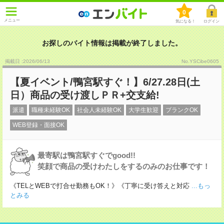
0
メニュー
気になる！
ログイン
お探しのバイト情報は掲載が終了しました。
掲載日 :2026
/
06
/
13
No.YSCibe0605
【夏イベント/鴨宮駅すぐ！】6/27.28日(土
日）商品の受け渡しＰＲ+交支給!
派遣
職種未経験OK
社会人未経験OK
大学生歓迎
ブランクOK
WEB登録・面接OK
最寄駅は鴨宮駅すぐでgood!!
笑顔で商品の受けわたしをするのみのお仕事です！
《TELとWEBで打合せ勤務もOK！》《丁寧に受け答えと対応
...もっ
とみる