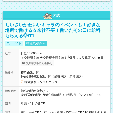
未読
ちいさいかわいいキャラのイベントも！好きな
場所で働ける☆来社不要！働いたその日に給料
もらえる◎/T1
アルバイト
職種未経験OK
日給13,000円～
給与
＋交通費支給 ★交通費全額支給！ ┗案件により規定あり ★日払
いOK！（規定あり） ┗働いたその日に現金GET♪ お仕事後はコ
交通費別途支給あり
ンビニATMから 日払い分を引き落とせます！ 【試用期間】試
用期間なし
横浜市港北区
勤務地
神奈川県横浜市港北区（最寄り駅：新横浜駅）
株式会社ワンベルウッズ
勤務時間は指定なし
勤務時間
変形労働時間制 想定労働時間160時間/月 【シフト例】 ・8：00
～21：00
単発・1日のみOK
期間
週1日からOK / 日払いOK / 副業・WワークOK / 10名以上の大量
特徴