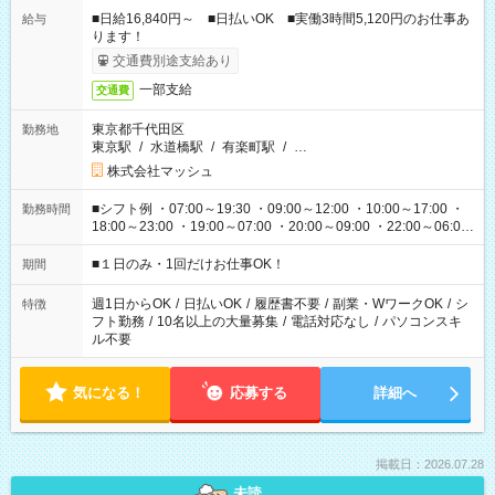
■日給16,840円～ ■日払いOK ■実働3時間5,120円のお仕事あ
給与
ります！
交通費別途支給あり
一部支給
交通費
東京都千代田区
勤務地
東京駅
/
水道橋駅
/
有楽町駅
/
…
株式会社マッシュ
■シフト例 ・07:00～19:30 ・09:00～12:00 ・10:00～17:00 ・
勤務時間
18:00～23:00 ・19:00～07:00 ・20:00～09:00 ・22:00～06:00
etc ★最短で3時間で5,120円のお仕事から 15時間で2万円近く稼
げるお仕事も！ ご希望のお時間に合わせてご紹介！ ※シフトは
■１日のみ・1回だけお仕事OK！
期間
現場によって異なります。 ※勿論、休憩時間はあるのでご安心
ください！
週1日からOK
/
日払いOK
/
履歴書不要
/
副業・WワークOK
/
シ
特徴
フト勤務
/
10名以上の大量募集
/
電話対応なし
/
パソコンスキ
ル不要
気になる！
応募する
詳細へ
掲載日：2026.07.28
未読