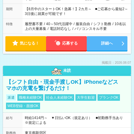
と休みを合わせたい」 「余裕を持って夕飯の準備がしたい」
「できれば残業はしたくない」 など、ご希望を教えてください
【8月中のスタートOK！急募！】2カ月～ ■ご応募から最短2～
期間
ね。 ※Wワーク希望の方へ 今ご覧のお仕事で希望する勤務時間
3日後に就業が可能です！
と、もう1つのお仕事の勤務時間。 合計で週40時間を超える場
合は応募できません。
履歴書不要
/
40～50代活躍中
/
服装自由
/
シフト勤務
/
10名以
特徴
上の大量募集
/
電話対応なし
/
パソコンスキル不要
気になる！
応募する
詳細へ
掲載日：2026.08.07
未読
【シフト自由・現金手渡しOK】iPhoneなどス
マホの充電を繋げるだけ！
派遣
職種未経験OK
社会人未経験OK
大学生歓迎
ブランクOK
WEB登録・面接OK
時給1414円～ ▼日払いOK（規定あり） ■初勤務手当あり
給与
※規定による
東京都新宿区
勤務地