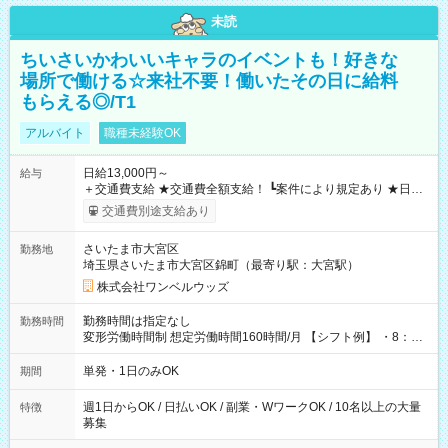
未読
ちいさいかわいいキャラのイベントも！好きな
場所で働ける☆来社不要！働いたその日に給料
もらえる◎/T1
アルバイト
職種未経験OK
日給13,000円～
給与
＋交通費支給 ★交通費全額支給！ ┗案件により規定あり ★日払
いOK！（規定あり） ┗働いたその日に現金GET♪ お仕事後はコ
交通費別途支給あり
ンビニATMから 日払い分を引き落とせます！ 【試用期間】試
用期間なし
さいたま市大宮区
勤務地
埼玉県さいたま市大宮区錦町（最寄り駅：大宮駅）
株式会社ワンベルウッズ
勤務時間は指定なし
勤務時間
変形労働時間制 想定労働時間160時間/月 【シフト例】 ・8：00
～21：00
単発・1日のみOK
期間
週1日からOK / 日払いOK / 副業・WワークOK / 10名以上の大量
特徴
募集