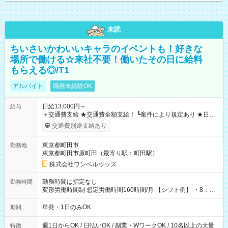
未読
ちいさいかわいいキャラのイベントも！好きな
場所で働ける☆来社不要！働いたその日に給料
もらえる◎/T1
アルバイト
職種未経験OK
日給13,000円～
給与
＋交通費支給 ★交通費全額支給！ ┗案件により規定あり ★日払
いOK！（規定あり） ┗働いたその日に現金GET♪ お仕事後はコ
交通費別途支給あり
ンビニATMから 日払い分を引き落とせます！ 【試用期間】試
用期間なし
東京都町田市
勤務地
東京都町田市原町田（最寄り駅：町田駅）
株式会社ワンベルウッズ
勤務時間は指定なし
勤務時間
変形労働時間制 想定労働時間160時間/月 【シフト例】 ・8：00
～21：00
単発・1日のみOK
期間
週1日からOK / 日払いOK / 副業・WワークOK / 10名以上の大量
特徴