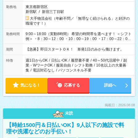
東京都新宿区
勤務地
新宿駅
/
新宿三丁目駅
大手物流会社（年齢不問／「無理なく続けられる」と好評の
職場です！）
9:00～18:00（実動8時間） 希望の時間帯を選べます！ ＜シフト
勤務時間
例＞ ・8：30～12：00 ・10：00～19：00 ・17：00～22：00
・13：00～22：00 ・22：00～翌6：00 など
【急募】即日スタートＯＫ！ 単発1日のみから働けます。
期間
週1日からOK
/
日払いOK
/
履歴書不要
/
40～50代活躍中
/
副
特徴
業・WワークOK
/
服装自由
/
シフト勤務
/
10名以上の大量募
集
/
電話対応なし
/
パソコンスキル不要
気になる！
応募する
詳細へ
掲載日：2026.08.08
未読
【時給1500円＆日払いOK】9人以下の施設で料
理や洗濯などのお手伝い！