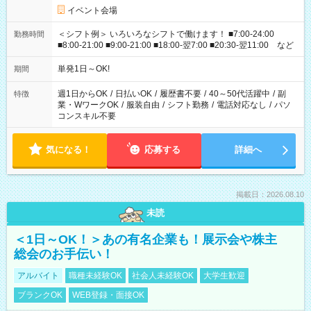
イベント会場
＜シフト例＞ いろいろなシフトで働けます！ ■7:00-24:00
勤務時間
■8:00-21:00 ■9:00-21:00 ■18:00-翌7:00 ■20:30-翌11:00 など
単発1日～OK!
期間
週1日からOK
/
日払いOK
/
履歴書不要
/
40～50代活躍中
/
副
特徴
業・WワークOK
/
服装自由
/
シフト勤務
/
電話対応なし
/
パソ
コンスキル不要
気になる！
応募する
詳細へ
掲載日：2026.08.10
未読
＜1日～OK！＞あの有名企業も！展示会や株主
総会のお手伝い！
アルバイト
職種未経験OK
社会人未経験OK
大学生歓迎
ブランクOK
WEB登録・面接OK