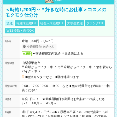
＜時給1,200円～＊好きな時にお仕事＞コスメの
モクモク仕分け
派遣
職種未経験OK
社会人未経験OK
大学生歓迎
ブランクOK
WEB登録・面接OK
時給1,200円～1,625円
給与
交通費別途支給あり
■ 交通費規定内支給 ※派遣先による
交通費
山梨県甲府市
勤務地
甲府駅からバイク・車
/
南甲府駅からバイク・車
/
酒折駅から
バイク・車
/
…
■物流センターなど ■勤務地選べます
9:00～17:00 10:00～19:00 など ■ 他の時間帯もお気軽にご相
勤務時間
談ください！
単発1日～！ ★勤務開始日や期間はお気軽にご相談くださ
期間
い！ ＃8月～ ＃9月～
週1日からOK
/
日払いOK
/
履歴書不要
/
40～50代活躍中
/
副
特徴
業・WワークOK
/
服装自由
/
シフト勤務
/
10名以上の大量募