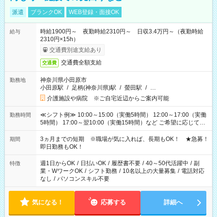
派遣
ブランクOK
WEB登録・面接OK
時給1900円～ 夜勤時給2310円～ 日収3.4万円～（夜勤時給
給与
2310円×15h）
交通費別途支給あり
交通費全額支給
交通費
神奈川県小田原市
勤務地
小田原駅
/
足柄(神奈川県)駅
/
螢田駅
/
…
介護施設や病院 ※ご自宅近辺からご案内可能
≪シフト例≫ 10:00～15:00（実働5時間） 12:00～17:00（実働
勤務時間
5時間） 17:00～翌10:00（実働15時間）など ご希望に応じて、
働く時間は調整できます！ お気軽に担当へ相談ください！
3ヵ月までの短期 ※職場が気に入れば、長期もOK！ ★急募！
期間
即日勤務もOK！
週1日からOK
/
日払いOK
/
履歴書不要
/
40～50代活躍中
/
副
特徴
業・WワークOK
/
シフト勤務
/
10名以上の大量募集
/
電話対応
なし
/
パソコンスキル不要
気になる！
応募する
詳細へ