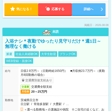
気になる！
応募する
詳細へ
掲載日：2026.08.08
未読
入浴ナシ＊夜勤でゆったり見守りだけ＊週1日～
無理なく働ける
派遣
社会人未経験OK
大学生歓迎
ブランクOK
WEB登録・面接OK
日収2.9万円～（日勤時給1650円） ■月収例23.7万円～（夜勤
給与
月8回勤務の場合）
交通費別途支給あり
交通費全額支給
交通費
20～25万円
月収例
茨城県日立市
勤務地
日立駅
/
常陸多賀駅
/
大甕駅
/
…
＜選べる勤務地＞介護施設や病院 ※ご自宅の近くなど、お