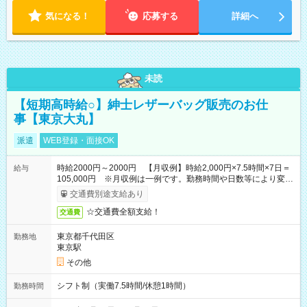
気になる！
応募する
詳細へ
未読
【短期高時給○】紳士レザーバッグ販売のお仕
事【東京大丸】
派遣
WEB登録・面接OK
時給2000円～2000円 【月収例】時給2,000円×7.5時間×7日＝
給与
105,000円 ※月収例は一例です。勤務時間や日数等により変動
いたします。
交通費別途支給あり
☆交通費全額支給！
交通費
東京都千代田区
勤務地
東京駅
その他
シフト制（実働7.5時間/休憩1時間）
勤務時間