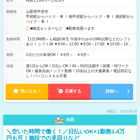
時給1,200円～1,625円
給与
山梨県甲府市
勤務地
甲府駅からバイク・車
/
南甲府駅からバイク・車
/
酒折駅から
バイク・車
/
…
■物流センターなど ■勤務地選べます
【1日3時間～も相談OK!】午前中のみや18時以降などのシフト
勤務時間
あり！ シフト例 ▼9:00～12:00 ▼9:00～17:00 ▼10:00～19:00
▼18:00～21:00
1日だけの単発OK！＃8月～ ＃9月～
期間
週1日からOK
/
日払いOK
/
40～50代活躍中
/
副業・Wワーク
特徴
OK
/
服装自由
/
シフト勤務
/
10名以上の大量募集
/
電話対応な
し
/
パソコンスキル不要
気になる！
応募する
詳細へ
掲載日：2026.08.08
未読
＼空いた時間で働く！／日払いOK×1勤務3.4万
円も可！施設での見回りなど