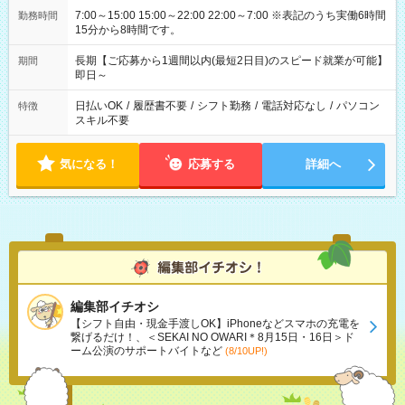
7:00～15:00 15:00～22:00 22:00～7:00 ※表記のうち実働6時間
勤務時間
15分から8時間です。
長期【ご応募から1週間以内(最短2日目)のスピード就業が可能】
期間
即日～
日払いOK
/
履歴書不要
/
シフト勤務
/
電話対応なし
/
パソコン
特徴
スキル不要
気になる！
応募する
詳細へ
編集部イチオシ
【シフト自由・現金手渡しOK】iPhoneなどスマホの充電を
繋げるだけ！、＜SEKAI NO OWARI＊8月15日・16日＞ド
ーム公演のサポートバイトなど
(8/10UP!)