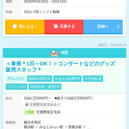
2026年9月30日～10月13日
期間
日払いOK
/
シフト勤務
特徴
気になる！
応募する
詳細へ
掲載日：2026.08.10
未読
＜単発＊1日～OK！＞コンサートなどのグッズ
販売スタッフ＊
アルバイト
職種未経験OK
社会人未経験OK
大学生歓迎
ブランクOK
WEB登録・面接OK
日給1万5000円～ ■最大で日給2万8500円！
給与
交通費別途支給あり
交通費規定支給
交通費
横浜市西区
勤務地
横浜駅
/
みなとみらい駅
/
西横浜駅
/
…