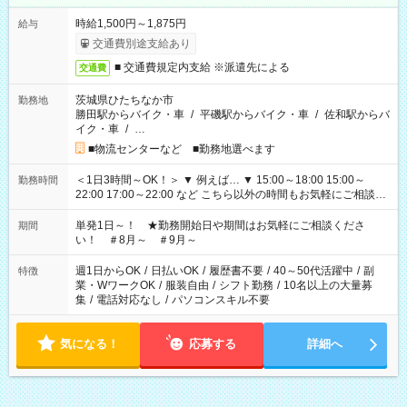
時給1,500円～1,875円
給与
交通費別途支給あり
■ 交通費規定内支給 ※派遣先による
交通費
茨城県ひたちなか市
勤務地
勝田駅からバイク・車
/
平磯駅からバイク・車
/
佐和駅からバ
イク・車
/
…
■物流センターなど ■勤務地選べます
＜1日3時間～OK！＞ ▼ 例えば… ▼ 15:00～18:00 15:00～
勤務時間
22:00 17:00～22:00 など こちら以外の時間もお気軽にご相談く
ださい！
単発1日～！ ★勤務開始日や期間はお気軽にご相談くださ
期間
い！ ＃8月～ ＃9月～
週1日からOK
/
日払いOK
/
履歴書不要
/
40～50代活躍中
/
副
特徴
業・WワークOK
/
服装自由
/
シフト勤務
/
10名以上の大量募
集
/
電話対応なし
/
パソコンスキル不要
気になる！
応募する
詳細へ