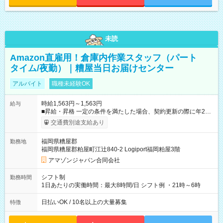
未読
Amazon直雇用！倉庫内作業スタッフ（パート
タイム/夜勤）｜糟屋当日お届けセンター
アルバイト
職種未経験OK
時給1,563円～1,563円
給与
■昇給・昇格 一定の条件を満たした場合、契約更新の際に年2回
まで昇給の機会があります。 ■正社員登用制度あり ※月末締/翌
交通費別途支給あり
月25日支払い ※時間外手当、別途支給 ※深夜割増賃金 (22:00～
翌5:00までは時給が25%UPします) ☆給与前払い制度有！
福岡県糟屋郡
勤務地
☆Amazon直雇用で安定して働けます！ 【試用期間】試用期間
福岡県糟屋郡粕屋町江辻840-2 Logiport福岡粕屋3階
あり 試用期間の長さ：1週間 雇用形態、給与は本採用時と同じ
です。
アマゾンジャパン合同会社
シフト制
勤務時間
1日あたりの実働時間：最大8時間/日 シフト例 ・21時～6時
日払いOK / 10名以上の大量募集
特徴