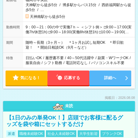
福岡市中央区
勤務地
天神駅から徒歩5分
/
博多駅からバス15分
/
西鉄福岡駅から徒
歩5分
/
…
天神南駅から徒歩5分
9：00～21：00の中で実働7ｈ～ ＜シフト例＞ □9:00～17:00(実
勤務時間
働7h/休憩1h) □9:00～18:00(実働8h/休憩1h) □10:00～19:00(実
働8h/休憩1h) □11:00～20:00(実働8h/休憩1h) □12:00～20:00(実
働7h/休憩1h) □12:00～21:00(実働7h/休憩1h) ＊固定OK ＊選べ
随時～長期（3ヶ月～） ＊1ヶ月お試し短期OK ＊即日歓
期間
る時間帯！
迎！ ＊開始日相談OK（9月～など）
日払いOK
/
履歴書不要
/
40～50代活躍中
/
副業・WワークOK
/
特徴
服装自由
/
シフト勤務
/
電話対応なし
/
パソコンスキル不要
気になる！
応募する
詳細へ
掲載日：2026.08.08
未読
【1日のみの単発OK！】店頭でお客様に配るグ
ッズを袋や箱にセットするだけ
派遣
職種未経験OK
社会人未経験OK
大学生歓迎
ブランクOK