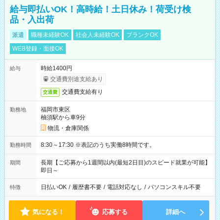
給与即払いOK！高時給！土日休み！荷受け検
品・入出荷
派遣
職種未経験OK
社会人未経験OK
ブランクOK
WEB登録・面接OK
時給1400円
給与
交通費別途支給あり
交通費支給有り
交通費
福岡市東区
勤務地
柚須駅から車9分
物流・倉庫関係
8:30～17:30 ※表記のうち実働8時間です。
勤務時間
長期【ご応募から1週間以内(最短2日目)のスピード就業が可能】
期間
即日～
日払いOK
/
履歴書不要
/
電話対応なし
/
パソコンスキル不要
特徴
気になる！
応募する
詳細へ