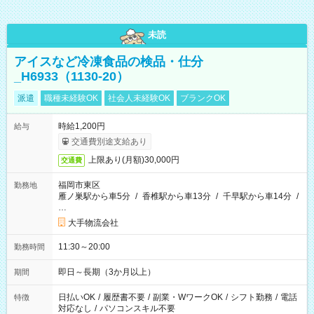
未読
アイスなど冷凍食品の検品・仕分
_H6933（1130-20）
派遣
職種未経験OK
社会人未経験OK
ブランクOK
時給1,200円
給与
交通費別途支給あり
上限あり(月額)30,000円
交通費
福岡市東区
勤務地
雁ノ巣駅から車5分
/
香椎駅から車13分
/
千早駅から車14分
/
…
大手物流会社
11:30～20:00
勤務時間
即日～長期（3か月以上）
期間
日払いOK
/
履歴書不要
/
副業・WワークOK
/
シフト勤務
/
電話
特徴
対応なし
/
パソコンスキル不要