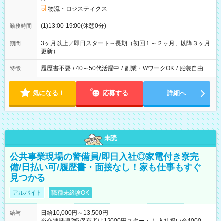
物流・ロジスティクス
(1)13:00-19:00(休憩0分)
勤務時間
3ヶ月以上／即日スタート～長期（初回１～２ヶ月、以降３ヶ月
期間
更新）
履歴書不要
/
40～50代活躍中
/
副業・WワークOK
/
服装自由
特徴
気になる！
応募する
詳細へ
未読
公共事業現場の警備員/即日入社◎家電付き寮完
備/日払い可/履歴書・面接なし！家も仕事もすぐ
見つかる
アルバイト
職種未経験OK
日給10,000円～13,500円
給与
※交通誘導2級保有者は12000円スタート！ 入社祝い金4000円