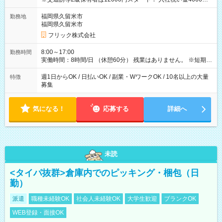
【試用期間】試用期間なし
福岡県久留米市
勤務地
福岡県久留米市
フリック株式会社
8:00～17:00
勤務時間
実働時間：8時間/日 （休憩60分） 残業はありません。 ※短期の
募集は行っておりません。予めご了承くださいませ。
週1日からOK / 日払いOK / 副業・WワークOK / 10名以上の大量
特徴
募集
気になる！
応募する
詳細へ
未読
<タイパ抜群>倉庫内でのピッキング・梱包（日
勤）
派遣
職種未経験OK
社会人未経験OK
大学生歓迎
ブランクOK
WEB登録・面接OK