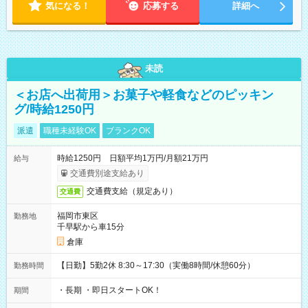
気になる！
応募する
詳細へ
未読
＜お店へ出荷用＞お菓子や軽食などのピッキン
グ/時給1250円
派遣
職種未経験OK
ブランクOK
時給1250円 日額平均1万円/月額21万円
給与
交通費別途支給あり
交通費支給（規定あり）
交通費
福岡市東区
勤務地
千早駅から車15分
倉庫
【日勤】5勤2休 8:30～17:30（実働8時間/休憩60分）
勤務時間
・長期 ・即日スタートOK！
期間