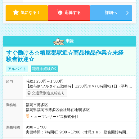
気になる！
応募する
詳細へ
未読
すぐ働ける☆糟屋郡駅近☆商品検品作業☆未経
験者歓迎☆
アルバイト
職種未経験OK
時給1,250円～1,500円
給与
【給与例/フルタイム勤務時】1250円/ｈ×7.0時間×21日（平均
値）=183,750円 別途交通費支給（会社規定有）、残業/休日手当
交通費別途支給あり
支給、 フルタイムの募集になりますが、働く日数や時間につい
て若干の調整により働くことが出来る場合（子育て等の要件な
福岡市博多区
勤務地
ど）は、ご希望状況をヒヤリングして調整できることがありま
福岡県福岡市博多区会社所在地/博多区
す。応募時に、ご相談頂きます様お願いします。 ※公共交通機
関、駐車場あり。（粕屋郡） 【試用期間】試用期間なし
ヒューマンサービス株式会社
9:00～17:00
勤務時間
実働時間：7時間/日 9:00～17:00（休憩１ｈ） 勤務開始時間等
の調整も受けたまります。 （例：10時から17時 など） お気軽