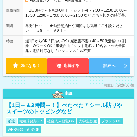
■物流センターなど ■勤務地選べます
【1日3時間～も相談OK!】 ＜シフト例＞ 9:00～12:00 10:00～
勤務時間
15:00 12:00～17:00 18:00～21:00 など こちら以外の時間帯も
お気軽にご相談ください！
単発1日～！ ★勤務開始日や期間はお気軽にご相談くださ
期間
い！ ＃8月～ ＃9月～
週1日からOK
/
日払いOK
/
履歴書不要
/
40～50代活躍中
/
副
特徴
業・WワークOK
/
服装自由
/
シフト勤務
/
10名以上の大量募
集
/
電話対応なし
/
パソコンスキル不要
気になる！
応募する
詳細へ
掲載日：2026.08.08
未読
【1日～＆3時間～！】ぺたぺた＊シール貼りや
スイーツのトッピングなど
派遣
職種未経験OK
社会人未経験OK
大学生歓迎
ブランクOK
WEB登録・面接OK