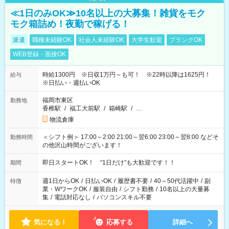
≪1日のみOK≫10名以上の大募集！雑貨をモク
モク箱詰め！夜勤で稼げる！
派遣
職種未経験OK
社会人未経験OK
大学生歓迎
ブランクOK
WEB登録・面接OK
時給1300円 ※日収1万円～も可！ ※22時以降は1625円！
給与
※日払い・週払いOK
福岡市東区
勤務地
香椎駅
/
福工大前駅
/
箱崎駅
/
…
物流倉庫
＜シフト例＞ 17:00～2:00 21:00～翌6:00 23:00～翌8:00 などそ
勤務時間
の他沢山時間がございます！
即日スタートOK！ “1日だけ”も大歓迎です！！
期間
週1日からOK
/
日払いOK
/
履歴書不要
/
40～50代活躍中
/
副
特徴
業・WワークOK
/
服装自由
/
シフト勤務
/
10名以上の大量募
集
/
電話対応なし
/
パソコンスキル不要
気になる！
応募する
詳細へ