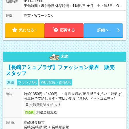
用期間の長さ：6ヶ月 ※ 雇用形態と給与に、本採用時と異なる
8:00～17:00
勤務時間
部分があります。 雇用形態：本採用時と同じです。 給与：日
実働時間：8時間/日 休憩時間：1時間/日 ★月～土・週3日～OK
給 8,460円以上 ::::: ::::: ::::: ::::: ::::: :::::: 120勤務までは日給8，460
★週4～5日入れる方大歓迎！※日時相談OK ★時期により連休取
円 121勤務目から日給10，000円～ となります。
得も可能！ ＼毎月希望シフト提出で働きやすい！／ 毎月20日ま
副業・WワークOK
特徴
::::: ::::: ::::: ::::: ::::: ::::::
でに翌月の勤務希望シフトを提出◎ ※シフト変更は前週までに
相談OK
気になる！
応募する
詳細へ
未読
【長崎アミュプラザ】ファッション業界 販売
スタッフ
派遣
ブランクOK
WEB登録・面接OK
時給1350円～1400円 ・毎月末締め/翌月15日支払い・残業は1
給与
分単位で支給します・前払い制度（速払いドットコム導入）
交通費別途支給あり
別途全額支給
交通費
長崎県長崎市
勤務地
長崎(長崎県)駅
/
長崎駅前駅