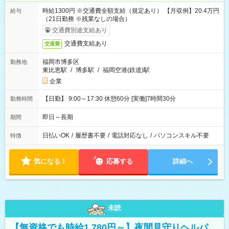
時給1300円 ※交通費全額支給（規定あり） 【月収例】20.4万円
給与
（21日勤務 ※残業なしの場合）
交通費別途支給あり
交通費支給あり
交通費
福岡市博多区
勤務地
東比恵駅
/
博多駅
/
福岡空港(鉄道)駅
企業
【日勤】 9:00～17:30 休憩60分 [実働]7時間30分
勤務時間
即日～長期
期間
日払いOK
/
履歴書不要
/
電話対応なし
/
パソコンスキル不要
特徴
気になる！
応募する
詳細へ
未読
【無資格でも時給1,780円～】夜間見守りヘルパ