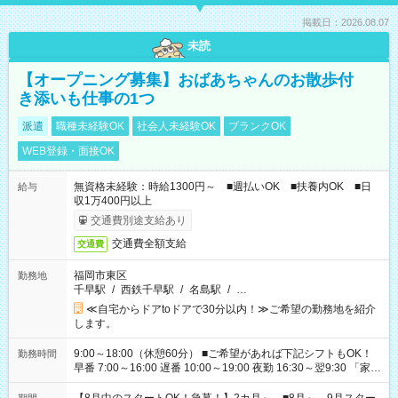
掲載日：2026.08.07
未読
【オープニング募集】おばあちゃんのお散歩付
き添いも仕事の1つ
派遣
職種未経験OK
社会人未経験OK
ブランクOK
WEB登録・面接OK
無資格未経験：時給1300円～ ■週払いOK ■扶養内OK ■日
給与
収1万400円以上
交通費別途支給あり
交通費全額支給
交通費
福岡市東区
勤務地
千早駅
/
西鉄千早駅
/
名島駅
/
…
≪自宅からドアtoドアで30分以内！≫ご希望の勤務地を紹介
します。
9:00～18:00（休憩60分） ■ご希望があれば下記シフトもOK！
勤務時間
早番 7:00～16:00 遅番 10:00～19:00 夜勤 16:30～翌9:30 「家族
と休みを合わせたい」 「余裕を持って夕飯の準備がしたい」
「できれば残業はしたくない」 など、ご希望を教えてください