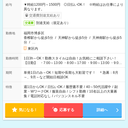
▼時給1200円～1500円 ◎日払いOK！ ※時給はお仕事により
給与
異なります。
交通費別途支給あり
別途支給（規定あり）
交通費
福岡市博多区
勤務地
香椎駅から徒歩5分
/
天神駅から徒歩5分
/
天神南駅から徒歩5
分
/
…
東区内
1日3h～OK！勤務スタイルは自由！お気軽にご相談下さい！
勤務時間
【日勤】 ・7:00～13:00 ・8:00～17:00 ・9:00～13:00 ・9:00
～18:00 ・10:00～19:00 ・13:00～18:00 ・15:00～20:00 ・
16:00～19:00 【夜勤】 ・17:00～21:00 ・18:00～23:00 ・
単発1日のみ～OK！短期や長期も大歓迎です！ ＊急募：8月
期間
21:00～翌6:00 ・23:00～翌8:00 など（他時間多数あり！）
～、9月～など開始日相談OK
週1日からOK
/
日払いOK
/
履歴書不要
/
40～50代活躍中
/
副
特徴
業・WワークOK
/
服装自由
/
シフト勤務
/
10名以上の大量募
集
/
電話対応なし
/
パソコンスキル不要
気になる！
応募する
詳細へ