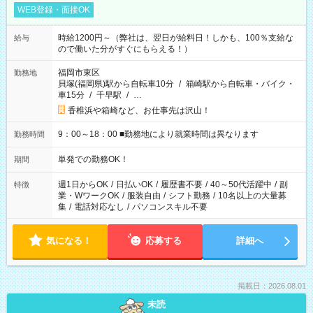
WEB登録・面接OK
時給1200円～（弊社は、翌日が給料日！しかも、100％支給な
給与
ので働いた分がすぐにもらえる！）
福岡市東区
勤務地
貝塚(福岡県)駅から自転車10分
/
箱崎駅から自転車・バイク・
車15分
/
千早駅
/
…
香椎浜や箱崎など、お仕事先は沢山！
9：00～18：00 ■勤務地により就業時間は異なります
勤務時間
単発での勤務OK！
期間
週1日からOK
/
日払いOK
/
履歴書不要
/
40～50代活躍中
/
副
特徴
業・WワークOK
/
服装自由
/
シフト勤務
/
10名以上の大量募
集
/
電話対応なし
/
パソコンスキル不要
気になる！
応募する
詳細へ
掲載日：2026.08.01
未読