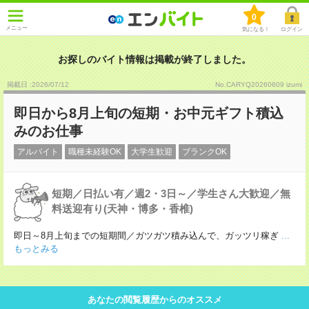
0
メニュー
気になる！
ログイン
お探しのバイト情報は掲載が終了しました。
掲載日 :2026
/
07
/
12
No.CARYQ20260609 izumi
即日から8月上旬の短期・お中元ギフト積込
みのお仕事
アルバイト
職種未経験OK
大学生歓迎
ブランクOK
短期／日払い有／週2・3日～／学生さん大歓迎／無
料送迎有り(天神・博多・香椎)
即日～8月上旬までの短期間／ガツガツ積み込んで、ガッツリ稼ぎ
...
もっとみる
あなたの閲覧履歴からのオススメ