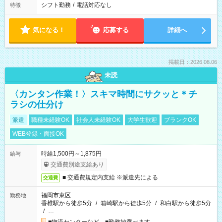
シフト勤務
/
電話対応なし
特徴
気になる！
応募する
詳細へ
掲載日：2026.08.06
未読
〈カンタン作業！〉スキマ時間にサクッと＊チ
ラシの仕分け
派遣
職種未経験OK
社会人未経験OK
大学生歓迎
ブランクOK
WEB登録・面接OK
時給1,500円～1,875円
給与
交通費別途支給あり
■ 交通費規定内支給 ※派遣先による
交通費
福岡市東区
勤務地
香椎駅から徒歩5分
/
箱崎駅から徒歩5分
/
和白駅から徒歩5分
/
…