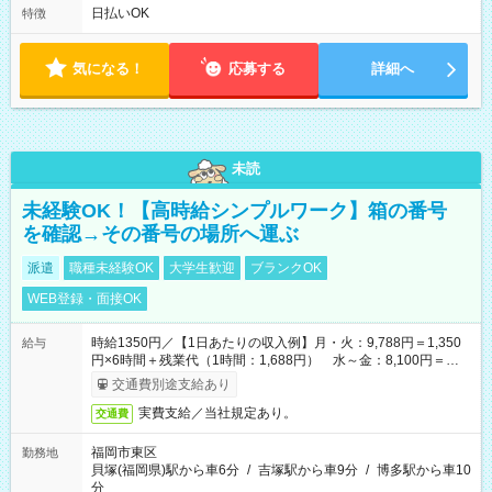
にご相談・お問い合わせをメールで返信してください。
日払いOK
特徴
気になる！
応募する
詳細へ
未読
未経験OK！【高時給シンプルワーク】箱の番号
を確認→その番号の場所へ運ぶ
派遣
職種未経験OK
大学生歓迎
ブランクOK
WEB登録・面接OK
時給1350円／【1日あたりの収入例】月・火：9,788円＝1,350
給与
円×6時間＋残業代（1時間：1,688円） 水～金：8,100円＝
1,350円×6時間
交通費別途支給あり
実費支給／当社規定あり。
交通費
福岡市東区
勤務地
貝塚(福岡県)駅から車6分
/
吉塚駅から車9分
/
博多駅から車10
分