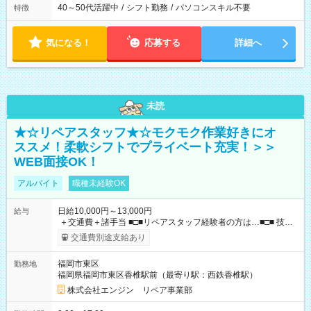
40～50代活躍中
/
シフト勤務
/
パソコンスキル不要
特徴
気になる！
応募する
詳細へ
未読
★☆リペアスタッフ★☆モクモク作業好きにオ
ススメ！柔軟シフトでプライベート充実！＞＞
WEB面接OK！
アルバイト
職種未経験OK
日給10,000円～13,000円
給与
＋交通費＋諸手当 ■□■リペアスタッフ経験者の方は…■□■ 技術
チェック後に日給を決定します！ ・現場数に応じて『日給が1.2
交通費別途支給あり
倍』！ ・その他手当により『1.5倍』になることも…！ ・その
他1日ごとの評価ポイントもあり 頑張った分だけ評価されます！
福岡市東区
勤務地
◆交通費規定支給 ◆残業手当あり ◆子供手当あり ◆宿泊手当あり
福岡県福岡市東区香椎駅前（最寄り駅：西鉄香椎駅）
(2000円/1日) ※宿泊を伴う現場の場合 ◆先輩スタッフの給与例
﹋﹋﹋﹋﹋﹋﹋﹋﹋﹋﹋ ・週5日勤務Aさん ＞＞日給10，000円
株式会社エンジン リペア事業部
×20勤務 ＞＞月収20万円＋諸手当 【試用期間】試用期間あり 試