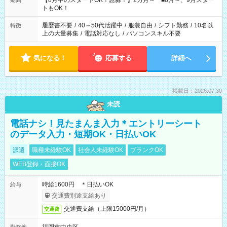
【8月中のスタートOK！急募！】2カ月～ ■8月～、9月スター
期間
ね。 ※Wワーク希望の方へ 今ご覧のお仕事で希望する勤務時間
トもOK！
と、もう1つのお仕事の勤務時間。 合計で週40時間を超える場
合は応募できません。
履歴書不要
/
40～50代活躍中
/
服装自由
/
シフト勤務
/
10名以
特徴
上の大量募集
/
電話対応なし
/
パソコンスキル不要
気になる！
応募する
詳細へ
掲載日：2026.07.30
未読
電話ナシ！見たまんま入力＊エントリーシート
のデータ入力・短期OK・日払いOK
派遣
職種未経験OK
社会人未経験OK
ブランクOK
WEB登録・面接OK
時給1600円 ＊日払いOK
給与
交通費別途支給あり
交通費支給（上限15000円/月）
交通費