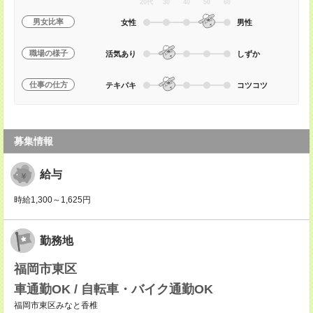
20代
30
40
50
60
男女比率
女性
男性
職場の様子
活気あり
しずか
仕事の仕方
テキパキ
コツコツ
募集情報
給与
時給1,300～1,625円
勤務地
福岡市東区
車通勤OK / 自転車・バイク通勤OK
福岡市東区みなと香椎