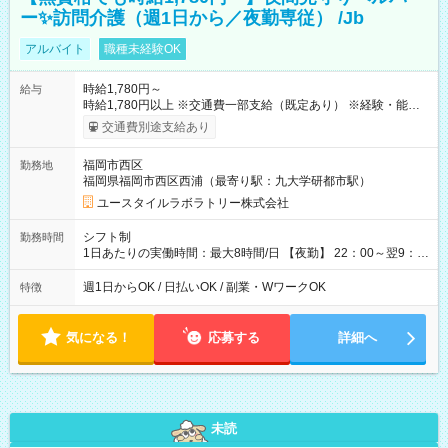
ー✨訪問介護（週1日から／夜勤専従） /Jb
アルバイト
職種未経験OK
時給1,780円～
給与
時給1,780円以上 ※交通費一部支給（既定あり） ※経験・能力を
考慮して決定します 【収入例】 週1回勤務の場合：1,780円×8時
交通費別途支給あり
間×4回=5万6,960円 週3回勤務の場合：1,780円×8時間×12回
=17万0,880円 【試用期間】試用期間あり 試用期間の長さ：2ヶ
福岡市西区
勤務地
月 ※ 雇用形態と給与に、本採用時と異なる部分があります。 雇
福岡県福岡市西区西浦（最寄り駅：九大学研都市駅）
用形態：本採用時と同じです。 給与：時給 1,490円以上
ユースタイルラボラトリー株式会社
シフト制
勤務時間
1日あたりの実働時間：最大8時間/日 【夜勤】 22：00～翌9：
00 ※週1日～OK ／ 夜勤専従 ＊＊ 勤務時間例 ＊＊ ■22時か
ら翌7時 ■23時から翌8時 ■24時から翌9時 など ※上記の時間
週1日からOK / 日払いOK / 副業・WワークOK
特徴
内で8時間勤務（休憩1時間）ご利用者様により、時間は異なり
ます。 ※曜日固定（毎週同じ曜日での勤務となります）
気になる！
応募する
詳細へ
未読