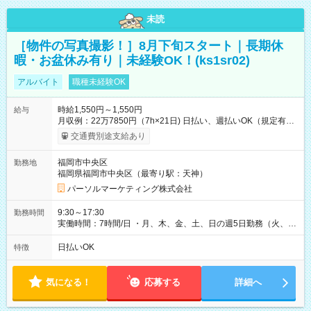
未読
［物件の写真撮影！］8月下旬スタート｜長期休
暇・お盆休み有り｜未経験OK！(ks1sr02)
アルバイト
職種未経験OK
時給1,550円～1,550円
給与
月収例：22万7850円（7h×21日) 日払い、週払いOK（規定有
り） 【試用期間】試用期間なし
交通費別途支給あり
福岡市中央区
勤務地
福岡県福岡市中央区（最寄り駅：天神）
パーソルマーケティング株式会社
9:30～17:30
勤務時間
実働時間：7時間/日 ・月、木、金、土、日の週5日勤務（火、水
は固定休です／GW、お盆、年末年始等、長期休暇有り！） ・
ワンシフト！ ・残業ほぼナシ（0～5h/月）
日払いOK
特徴
気になる！
応募する
詳細へ