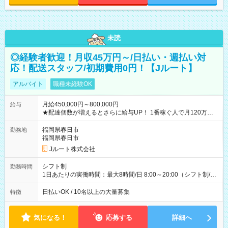
未読
◎経験者歓迎！月収45万円～/日払い・週払い対
応！配送スタッフ/初期費用0円！【Jルート】
アルバイト
職種未経験OK
月給450,000円～800,000円
給与
★配達個数が増えるとさらに給与UP！ 1番稼ぐ人で月120万ほ
ど！ ・主要都市エリア 月収55万円／週5日稼働 月収65万~112
万円／週6日稼働 ・地方郊外エリア 月収40万円／週5日稼働 月
福岡県春日市
勤務地
収40万円~50万円／週6日稼働 ＜モデルイメージ＞ ■月収50万
福岡県春日市
円 (27歳男性/江東区在住)※元建築関係 1日150個配達×25日勤務
Jルート株式会社
(日休み) ■月収80万円(43歳男性/墨田区在住)※元営業 1日200個
配達×25日勤務(月休み) 【試用期間】試用期間なし
シフト制
勤務時間
1日あたりの実働時間：最大8時間/日 8:00～20:00（シフト制/実
働8時間） ※週5日勤務（場所次第では週4も有り） ※配達状況
によって時間外での勤務可能性有り ※案件により多少の前後あ
日払いOK / 10名以上の大量募集
特徴
り ※配達が完了次第、帰社OKです
気になる！
応募する
詳細へ