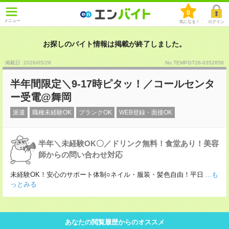
0
メニュー
気になる！
ログイン
お探しのバイト情報は掲載が終了しました。
掲載日 :2026
/
05
/
26
No.TEMPGT26-0352858
半年間限定＼9-17時ピタッ！／コールセンタ
ー受電@舞岡
派遣
職種未経験OK
ブランクOK
WEB登録・面接OK
半年＼未経験OK〇／ドリンク無料！食堂あり！美容
師からの問い合わせ対応
未経験OK！安心のサポート体制○ネイル・服装・髪色自由！平日
...も
っとみる
あなたの閲覧履歴からのオススメ