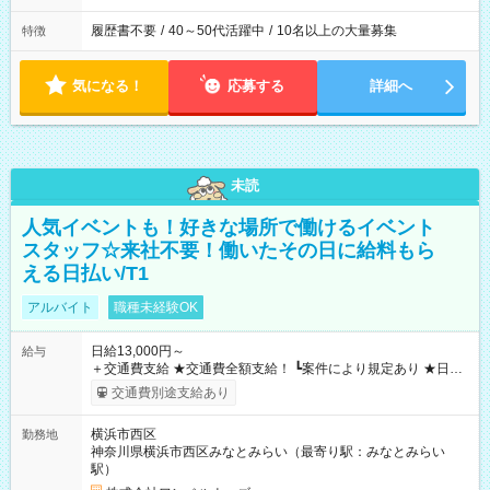
履歴書不要
/
40～50代活躍中
/
10名以上の大量募集
特徴
気になる！
応募する
詳細へ
未読
人気イベントも！好きな場所で働けるイベント
スタッフ☆来社不要！働いたその日に給料もら
える日払い/T1
アルバイト
職種未経験OK
日給13,000円～
給与
＋交通費支給 ★交通費全額支給！ ┗案件により規定あり ★日払
いOK！（規定あり） ┗働いたその日に現金GET♪ お仕事後はコ
交通費別途支給あり
ンビニATMから 日払い分を引き落とせます！ 【試用期間】試
用期間なし
横浜市西区
勤務地
神奈川県横浜市西区みなとみらい（最寄り駅：みなとみらい
駅）