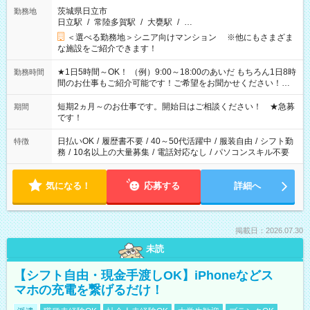
茨城県日立市
勤務地
日立駅
/
常陸多賀駅
/
大甕駅
/
…
＜選べる勤務地＞シニア向けマンション ※他にもさまざま
な施設をご紹介できます！
★1日5時間～OK！ （例）9:00～18:00のあいだ もちろん1日8時
勤務時間
間のお仕事もご紹介可能です！ご希望をお聞かせください！★
家庭の都合でお休みが必要な場合も遠慮なくご相談ください。
※週最低15時間以上の勤務が必要です
短期2ヵ月～のお仕事です。開始日はご相談ください！ ★急募
期間
です！
日払いOK
/
履歴書不要
/
40～50代活躍中
/
服装自由
/
シフト勤
特徴
務
/
10名以上の大量募集
/
電話対応なし
/
パソコンスキル不要
気になる！
応募する
詳細へ
掲載日：2026.07.30
未読
【シフト自由・現金手渡しOK】iPhoneなどス
マホの充電を繋げるだけ！