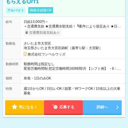
もらえる◎/T1
アルバイト
職種未経験OK
日給13,000円～
給与
＋交通費支給 ★交通費全額支給！ ┗案件により規定あり ★日払
いOK！（規定あり） ┗働いたその日に現金GET♪ お仕事後はコ
交通費別途支給あり
ンビニATMから 日払い分を引き落とせます！ 【試用期間】試
用期間なし
さいたま市大宮区
勤務地
埼玉県さいたま市大宮区錦町（最寄り駅：大宮駅）
株式会社ワンベルウッズ
勤務時間は指定なし
勤務時間
変形労働時間制 想定労働時間160時間/月 【シフト例】 ・8：00
～21：00
単発・1日のみOK
期間
週1日からOK / 日払いOK / 副業・WワークOK / 10名以上の大量
特徴
募集
気になる！
応募する
詳細へ