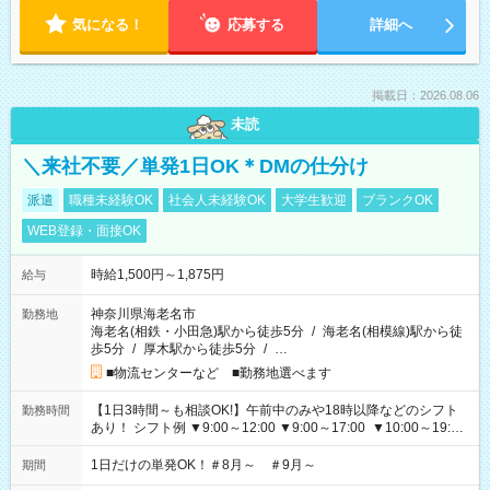
気になる！
応募する
詳細へ
掲載日：2026.08.06
未読
＼来社不要／単発1日OK＊DMの仕分け
派遣
職種未経験OK
社会人未経験OK
大学生歓迎
ブランクOK
WEB登録・面接OK
時給1,500円～1,875円
給与
神奈川県海老名市
勤務地
海老名(相鉄・小田急)駅から徒歩5分
/
海老名(相模線)駅から徒
歩5分
/
厚木駅から徒歩5分
/
…
■物流センターなど ■勤務地選べます
【1日3時間～も相談OK!】午前中のみや18時以降などのシフト
勤務時間
あり！ シフト例 ▼9:00～12:00 ▼9:00～17:00 ▼10:00～19:00
▼18:00～21:00
1日だけの単発OK！＃8月～ ＃9月～
期間