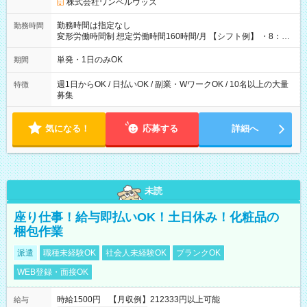
株式会社ワンベルウッズ
勤務時間は指定なし
勤務時間
変形労働時間制 想定労働時間160時間/月 【シフト例】 ・8：00
～21：00
単発・1日のみOK
期間
週1日からOK / 日払いOK / 副業・WワークOK / 10名以上の大量
特徴
募集
気になる！
応募する
詳細へ
未読
座り仕事！給与即払いOK！土日休み！化粧品の
梱包作業
派遣
職種未経験OK
社会人未経験OK
ブランクOK
WEB登録・面接OK
時給1500円 【月収例】212333円以上可能
給与