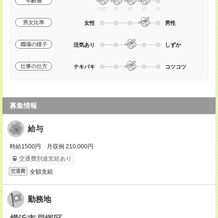
年齢層
20代
30
40
50
60
男女比率
女性
男性
職場の様子
活気あり
しずか
仕事の仕方
テキパキ
コツコツ
募集情報
給与
時給1500円 月収例 210,000円
交通費別途支給あり
全額支給
交通費
勤務地