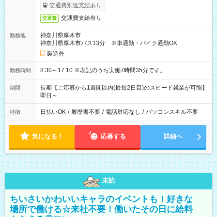
交通費別途支給あり
交通費支給有り
交通費
神奈川県厚木市
勤務地
神奈川県厚木市バス13分 ※車通勤・バイク通勤OK
製造外
8:30～17:10 ※表記のうち実働7時間35分です。
勤務時間
長期【ご応募から1週間以内(最短2日目)のスピード就業が可能】
期間
即日～
日払いOK
/
履歴書不要
/
電話対応なし
/
パソコンスキル不要
特徴
気になる！
応募する
詳細へ
未読
ちいさいかわいいキャラのイベントも！好きな
場所で働ける☆来社不要！働いたその日に給料