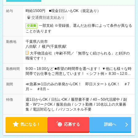
時給1500円 ■現金日払いもOK（規定あり）
給与
交通費別途支給あり
一部支給 ※登録後、選んだお仕事によって条件が異なる
交通費
ことがあります
千葉県八街市
勤務地
八街駅
/
榎戸(千葉県)駅
大手物流会社（年齢不問／「無理なく続けられる」と好評の
職場です！）
9:00～18:00など ■希望の時間帯を選べます！ ▼他にも様々な時
勤務時間
間帯でお仕事をご用意しています！ ＜シフト例＞ 8:30～12:00
17:00～22:00 13:00～22:00 22:00～翌6:00 など
≪急募≫1日のみの単発からOK！ 即日スタートもOK！ ＃7
期間
月～ ＃8月～
週1日からOK
/
日払いOK
/
履歴書不要
/
40～50代活躍中
/
副
特徴
業・WワークOK
/
服装自由
/
シフト勤務
/
10名以上の大量募
集
/
電話対応なし
/
パソコンスキル不要
気になる！
応募する
詳細へ