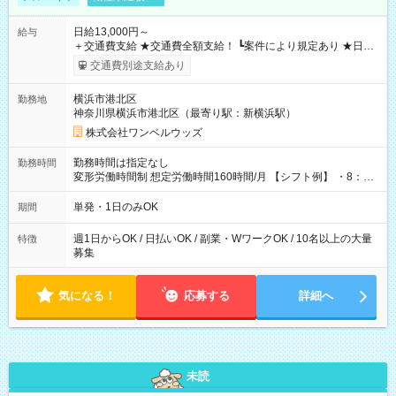
日給13,000円～
給与
＋交通費支給 ★交通費全額支給！ ┗案件により規定あり ★日払
いOK！（規定あり） ┗働いたその日に現金GET♪ お仕事後はコ
交通費別途支給あり
ンビニATMから 日払い分を引き落とせます！ 【試用期間】試
用期間なし
横浜市港北区
勤務地
神奈川県横浜市港北区（最寄り駅：新横浜駅）
株式会社ワンベルウッズ
勤務時間は指定なし
勤務時間
変形労働時間制 想定労働時間160時間/月 【シフト例】 ・8：00
～21：00
単発・1日のみOK
期間
週1日からOK / 日払いOK / 副業・WワークOK / 10名以上の大量
特徴
募集
気になる！
応募する
詳細へ
未読