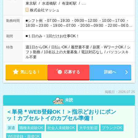
東京駅
/
水道橋駅
/
有楽町駅
/
…
株式会社マッシュ
■シフト例 ・07:00～19:30 ・09:00～12:00 ・10:00～17:00 ・
勤務時間
18:00～23:00 ・19:00～07:00 ・20:00～09:00 ・22:00～06:00
etc ★最短で3時間で5,120円のお仕事から 15時間で2万円近く稼
げるお仕事も！ ご希望のお時間に合わせてご紹介！ ※シフトは
■１日のみ・1回だけお仕事OK！
期間
現場によって異なります。 ※勿論、休憩時間はあるのでご安心
ください！
週1日からOK
/
日払いOK
/
履歴書不要
/
副業・WワークOK
/
シ
特徴
フト勤務
/
10名以上の大量募集
/
電話対応なし
/
パソコンスキ
ル不要
気になる！
応募する
詳細へ
掲載日：2026.07.25
未読
＜単発＊WEB登録OK！＞指示どおりにポン
ッ！カプセルトイのカプセル準備！
派遣
職種未経験OK
社会人未経験OK
大学生歓迎
ブランクOK
WEB登録・面接OK