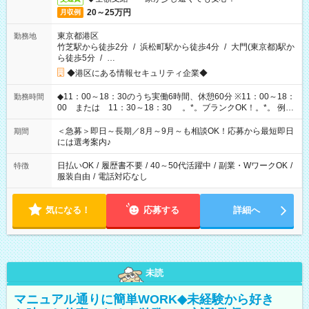
20～25万円
月収例
東京都港区
勤務地
竹芝駅から徒歩2分
/
浜松町駅から徒歩4分
/
大門(東京都)駅か
ら徒歩5分
/
…
◆港区にある情報セキュリティ企業◆
◆11：00～18：30のうち実働6時間、休憩60分 ※11：00～18：
勤務時間
00 または 11：30～18：30 。*。ブランクOK！。*。 例え
ば前職が、 在宅/財団法人/事務/コールセンター/受付/販売/カフェ
スタッフ スイーツ販売/ホテルフロント/化粧品販売/など 様々な
＜急募＞即日～長期／8月～9月～も相談OK！応募から最短即日
期間
業界から入社して活躍されています♪
には選考案内♪
日払いOK
/
履歴書不要
/
40～50代活躍中
/
副業・WワークOK
/
特徴
服装自由
/
電話対応なし
気になる！
応募する
詳細へ
未読
マニュアル通りに簡単WORK◆未経験から好き