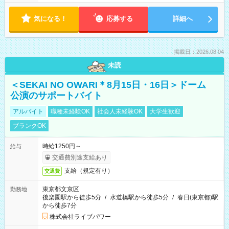
気になる！
応募する
詳細へ
掲載日：2026.08.04
未読
＜SEKAI NO OWARI＊8月15日・16日＞ドーム
公演のサポートバイト
アルバイト
職種未経験OK
社会人未経験OK
大学生歓迎
ブランクOK
時給1250円～
給与
交通費別途支給あり
支給（規定有り）
交通費
東京都文京区
勤務地
後楽園駅から徒歩5分
/
水道橋駅から徒歩5分
/
春日(東京都)駅
から徒歩7分
株式会社ライブパワー