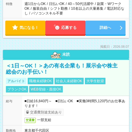
週1日からOK
/
日払いOK
/
40～50代活躍中
/
副業・Wワーク
特徴
OK
/
服装自由
/
シフト勤務
/
10名以上の大量募集
/
電話対応な
し
/
パソコンスキル不要
気になる！
応募する
詳細へ
掲載日：2026.08.07
未読
＜1日～OK！＞あの有名企業も！展示会や株主
総会のお手伝い！
アルバイト
職種未経験OK
社会人未経験OK
大学生歓迎
ブランクOK
WEB登録・面接OK
■日給16,840円～ ■日払いOK ■実働3時間5,120円のお仕事あ
給与
ります！
交通費別途支給あり
一部支給
交通費
東京都千代田区
勤務地