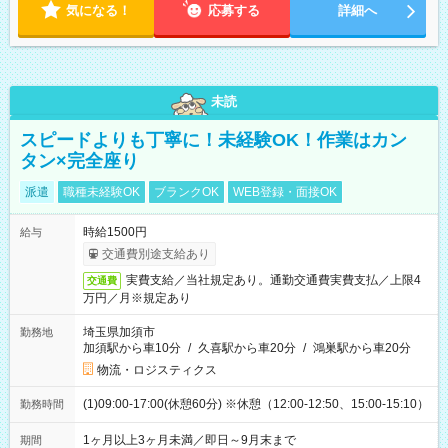
気になる！
応募する
詳細へ
未読
スピードよりも丁寧に！未経験OK！作業はカン
タン×完全座り
派遣
職種未経験OK
ブランクOK
WEB登録・面接OK
時給1500円
給与
交通費別途支給あり
実費支給／当社規定あり。通勤交通費実費支払／上限4
交通費
万円／月※規定あり
埼玉県加須市
勤務地
加須駅から車10分
/
久喜駅から車20分
/
鴻巣駅から車20分
物流・ロジスティクス
(1)09:00-17:00(休憩60分) ※休憩（12:00-12:50、15:00-15:10）
勤務時間
1ヶ月以上3ヶ月未満／即日～9月末まで
期間