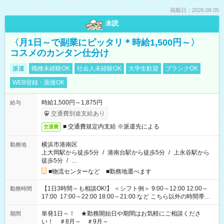
掲載日：2026.08.05
未読
〈月1日～で副業にピッタリ＊時給1,500円～〉
コスメのカンタン仕分け
派遣
職種未経験OK
社会人未経験OK
大学生歓迎
ブランクOK
WEB登録・面接OK
時給1,500円～1,875円
給与
交通費別途支給あり
■ 交通費規定内支給 ※派遣先による
交通費
横浜市港南区
勤務地
上大岡駅から徒歩5分
/
港南台駅から徒歩5分
/
上永谷駅から
徒歩5分
/
…
■物流センターなど ■勤務地選べます
【1日3時間～も相談OK!】 ＜シフト例＞ 9:00～12:00 12:00～
勤務時間
17:00 17:00～22:00 18:00～21:00 など こちら以外の時間帯も
お気軽にご相談ください！
単発1日～！ ★勤務開始日や期間はお気軽にご相談くださ
期間
い！ ＃8月～ ＃9月～