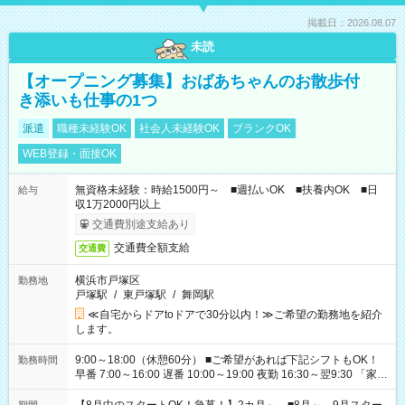
掲載日：2026.08.07
未読
【オープニング募集】おばあちゃんのお散歩付
き添いも仕事の1つ
派遣
職種未経験OK
社会人未経験OK
ブランクOK
WEB登録・面接OK
無資格未経験：時給1500円～ ■週払いOK ■扶養内OK ■日
給与
収1万2000円以上
交通費別途支給あり
交通費全額支給
交通費
横浜市戸塚区
勤務地
戸塚駅
/
東戸塚駅
/
舞岡駅
≪自宅からドアtoドアで30分以内！≫ご希望の勤務地を紹介
します。
9:00～18:00（休憩60分） ■ご希望があれば下記シフトもOK！
勤務時間
早番 7:00～16:00 遅番 10:00～19:00 夜勤 16:30～翌9:30 「家族
と休みを合わせたい」 「余裕を持って夕飯の準備がしたい」
「できれば残業はしたくない」 など、ご希望を教えてください