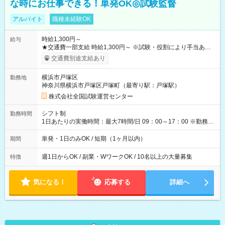
な時にお仕事できる！単発OK◎試験監督
アルバイト
職種未経験OK
時給1,300円～
給与
★交通費一部支給 時給1,300円～ ※試験・役割により手当あり
※勤務回数により昇給あり 【即給（前払い）オプションあ
交通費別途支給あり
り！】 希望される場合、勤務から1週間ほどで給与の一部を受け
取れます。 ※手数料418円がかかります。 【過去試験日の収入
横浜市戸塚区
勤務地
例】 ・河合塾模擬試験 8:30～17:30（休憩1時間） 時給1,300円
神奈川県横浜市戸塚区戸塚町（最寄り駅：戸塚駅）
×8時間＝日収10,400円＋交通費 ※当日の役割により時給＋100
円の場合あり ・国家試験 7:00～13:30（休憩なし） 時給1,300
株式会社全国試験運営センター
円（役割手当＋100円）×6時間＝日収8,400円＋交通費 【試用期
間】試用期間なし
シフト制
勤務時間
1日あたりの実働時間：最大7時間/日 09：00～17：00 ※勤務時
間は 試験により異なります。
単発・1日のみOK / 短期（1ヶ月以内）
期間
週1日からOK / 副業・WワークOK / 10名以上の大量募集
特徴
気になる！
応募する
詳細へ