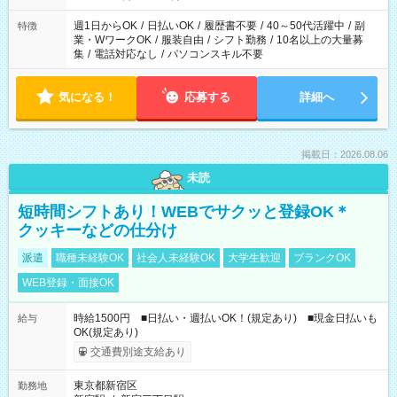
週1日からOK
/
日払いOK
/
履歴書不要
/
40～50代活躍中
/
副
特徴
業・WワークOK
/
服装自由
/
シフト勤務
/
10名以上の大量募
集
/
電話対応なし
/
パソコンスキル不要
気になる！
応募する
詳細へ
掲載日：2026.08.06
未読
短時間シフトあり！WEBでサクッと登録OK＊
クッキーなどの仕分け
派遣
職種未経験OK
社会人未経験OK
大学生歓迎
ブランクOK
WEB登録・面接OK
時給1500円 ■日払い・週払いOK！(規定あり) ■現金日払いも
給与
OK(規定あり)
交通費別途支給あり
東京都新宿区
勤務地