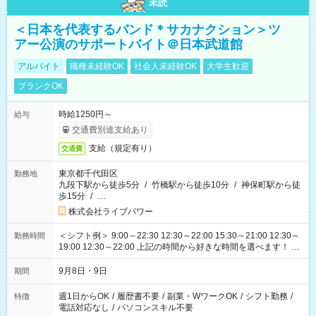
未読
＜日本を代表するバンド＊サカナクション＞ツ
アー公演のサポートバイト＠日本武道館
アルバイト
職種未経験OK
社会人未経験OK
大学生歓迎
ブランクOK
時給1250円～
給与
交通費別途支給あり
支給（規定有り）
交通費
東京都千代田区
勤務地
九段下駅から徒歩5分
/
竹橋駅から徒歩10分
/
神保町駅から徒
歩15分
/
…
株式会社ライブパワー
＜シフト例＞ 9:00～22:30 12:30～22:00 15:30～21:00 12:30～
勤務時間
19:00 12:30～22:00 上記の時間から好きな時間を選べます！ ※
時間は変更となる可能性があります
9月8日・9日
期間
週1日からOK
/
履歴書不要
/
副業・WワークOK
/
シフト勤務
/
特徴
電話対応なし
/
パソコンスキル不要