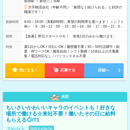
新宿駅
/
新宿三丁目駅
大手物流会社（年齢不問／「無理なく続けられる」と好評の
職場です！）
9:00～18:00（実動8時間） 希望の時間帯を選べます！ ＜シフト
勤務時間
例＞ ・8：30～12：00 ・10：00～19：00 ・17：00～22：00
・13：00～22：00 ・22：00～翌6：00 など
【急募】即日スタートＯＫ！ 単発1日のみから働けます。
期間
週1日からOK
/
日払いOK
/
履歴書不要
/
40～50代活躍中
/
副
特徴
業・WワークOK
/
服装自由
/
シフト勤務
/
10名以上の大量募
集
/
電話対応なし
/
パソコンスキル不要
気になる！
応募する
詳細へ
未読
ちいさいかわいいキャラのイベントも！好きな
場所で働ける☆来社不要！働いたその日に給料
もらえる◎/T1
アルバイト
職種未経験OK