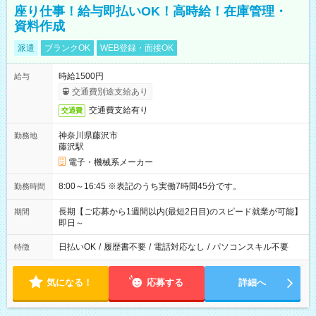
座り仕事！給与即払いOK！高時給！在庫管理・
資料作成
派遣
ブランクOK
WEB登録・面接OK
時給1500円
給与
交通費別途支給あり
交通費支給有り
交通費
神奈川県藤沢市
勤務地
藤沢駅
電子・機械系メーカー
8:00～16:45 ※表記のうち実働7時間45分です。
勤務時間
長期【ご応募から1週間以内(最短2日目)のスピード就業が可能】
期間
即日～
日払いOK
/
履歴書不要
/
電話対応なし
/
パソコンスキル不要
特徴
気になる！
応募する
詳細へ