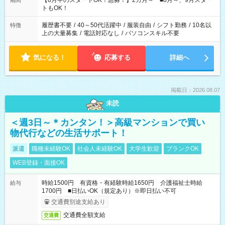
【8月中のスタートOK！急募！】2カ月～ ■8月～、9月スター
期間
ね。 ※Wワーク希望の方へ 今ご覧のお仕事で希望する勤務時間
トもOK！
と、もう1つのお仕事の勤務時間。 合計で週40時間を超える場
合は応募できません。
履歴書不要
/
40～50代活躍中
/
服装自由
/
シフト勤務
/
10名以
特徴
上の大量募集
/
電話対応なし
/
パソコンスキル不要
気になる！
応募する
詳細へ
掲載日：2026.08.07
未読
＜週3日～＊カンタン！＞高級マンションで買い
物代行などの生活サポート！
派遣
職種未経験OK
社会人未経験OK
大学生歓迎
ブランクOK
WEB登録・面接OK
時給1500円 有資格・有経験時給1650円 介護福祉士時給
給与
1700円 ■日払いOK（規定あり）※即日払い不可
交通費別途支給あり
交通費全額支給
交通費