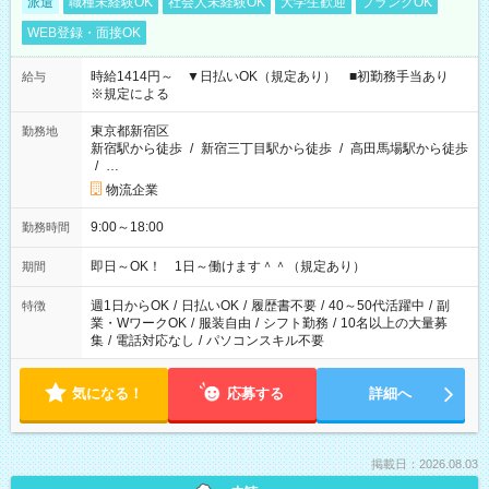
派遣
職種未経験OK
社会人未経験OK
大学生歓迎
ブランクOK
WEB登録・面接OK
時給1414円～ ▼日払いOK（規定あり） ■初勤務手当あり
給与
※規定による
東京都新宿区
勤務地
新宿駅から徒歩
/
新宿三丁目駅から徒歩
/
高田馬場駅から徒歩
/
…
物流企業
9:00～18:00
勤務時間
即日～OK！ 1日～働けます＾＾（規定あり）
期間
週1日からOK
/
日払いOK
/
履歴書不要
/
40～50代活躍中
/
副
特徴
業・WワークOK
/
服装自由
/
シフト勤務
/
10名以上の大量募
集
/
電話対応なし
/
パソコンスキル不要
気になる！
応募する
詳細へ
掲載日：2026.08.03