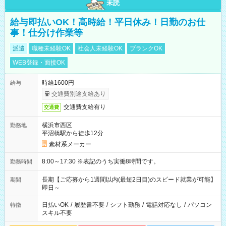
未読
給与即払いOK！高時給！平日休み！日勤のお仕
事！仕分け作業等
派遣
職種未経験OK
社会人未経験OK
ブランクOK
WEB登録・面接OK
時給1600円
給与
交通費別途支給あり
交通費支給有り
交通費
横浜市西区
勤務地
平沼橋駅から徒歩12分
素材系メーカー
8:00～17:30 ※表記のうち実働8時間です。
勤務時間
長期【ご応募から1週間以内(最短2日目)のスピード就業が可能】
期間
即日～
日払いOK
/
履歴書不要
/
シフト勤務
/
電話対応なし
/
パソコン
特徴
スキル不要