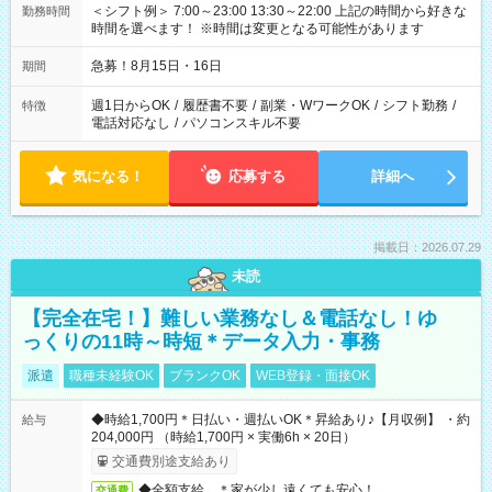
＜シフト例＞ 7:00～23:00 13:30～22:00 上記の時間から好きな
勤務時間
時間を選べます！ ※時間は変更となる可能性があります
急募！8月15日・16日
期間
週1日からOK
/
履歴書不要
/
副業・WワークOK
/
シフト勤務
/
特徴
電話対応なし
/
パソコンスキル不要
気になる！
応募する
詳細へ
掲載日：2026.07.29
未読
【完全在宅！】難しい業務なし＆電話なし！ゆ
っくりの11時～時短＊データ入力・事務
派遣
職種未経験OK
ブランクOK
WEB登録・面接OK
◆時給1,700円＊日払い・週払いOK＊昇給あり♪【月収例】 ・約
給与
204,000円 （時給1,700円 × 実働6h × 20日）
交通費別途支給あり
◆全額支給 ＊家が少し遠くても安心！
交通費