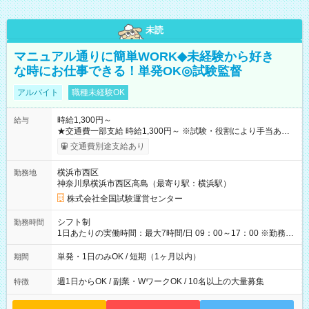
未読
マニュアル通りに簡単WORK◆未経験から好き
な時にお仕事できる！単発OK◎試験監督
アルバイト
職種未経験OK
時給1,300円～
給与
★交通費一部支給 時給1,300円～ ※試験・役割により手当あり
※勤務回数により昇給あり 【即給（前払い）オプションあ
交通費別途支給あり
り！】 希望される場合、勤務から1週間ほどで給与の一部を受け
取れます。 ※手数料418円がかかります。 【過去試験日の収入
横浜市西区
勤務地
例】 ・河合塾模擬試験 8:30～17:30（休憩1時間） 時給1,300円
神奈川県横浜市西区高島（最寄り駅：横浜駅）
×8時間＝日収10,400円＋交通費 ※当日の役割により時給＋100
円の場合あり ・国家試験 7:00～13:30（休憩なし） 時給1,300
株式会社全国試験運営センター
円（役割手当＋100円）×6時間＝日収8,400円＋交通費 【試用期
間】試用期間なし
シフト制
勤務時間
1日あたりの実働時間：最大7時間/日 09：00～17：00 ※勤務時
間は 試験により異なります。
単発・1日のみOK / 短期（1ヶ月以内）
期間
週1日からOK / 副業・WワークOK / 10名以上の大量募集
特徴