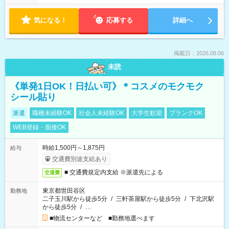
気になる！
応募する
詳細へ
掲載日：2026.08.06
未読
《単発1日OK！日払い可》＊コスメのモクモク
シール貼り
派遣
職種未経験OK
社会人未経験OK
大学生歓迎
ブランクOK
WEB登録・面接OK
時給1,500円～1,875円
給与
交通費別途支給あり
■ 交通費規定内支給 ※派遣先による
交通費
東京都世田谷区
勤務地
二子玉川駅から徒歩5分
/
三軒茶屋駅から徒歩5分
/
下北沢駅
から徒歩5分
/
…
■物流センターなど ■勤務地選べます