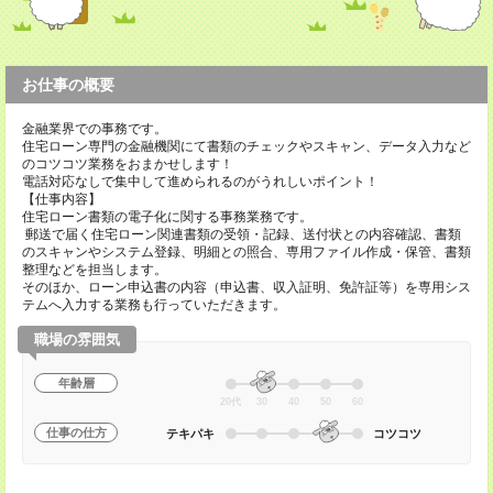
お仕事の概要
金融業界での事務です。
住宅ローン専門の金融機関にて書類のチェックやスキャン、データ入力など
のコツコツ業務をおまかせします！
電話対応なしで集中して進められるのがうれしいポイント！
【仕事内容】
住宅ローン書類の電子化に関する事務業務です。
郵送で届く住宅ローン関連書類の受領・記録、送付状との内容確認、書類
のスキャンやシステム登録、明細との照合、専用ファイル作成・保管、書類
整理などを担当します。
そのほか、ローン申込書の内容（申込書、収入証明、免許証等）を専用シス
テムへ入力する業務も行っていただきます。
職場の雰囲気
年齢層
20代
30
40
50
60
仕事の仕方
テキパキ
コツコツ