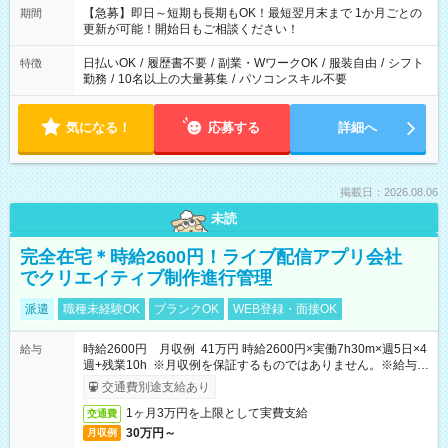
【急募】即日～短期も長期もOK！最短翌月末まで 1か月ごとの
期間
更新が可能！開始日もご相談ください！
日払いOK
/
履歴書不要
/
副業・WワークOK
/
服装自由
/
シフト
特徴
勤務
/
10名以上の大量募集
/
パソコンスキル不要
気になる！
応募する
詳細へ
掲載日：2026.08.06
未読
完全在宅＊時給2600円！ライブ配信アプリ会社
でクリエイティブ制作進行管理
派遣
職種未経験OK
ブランクOK
WEB登録・面接OK
時給2600円 月収例 41万円 時給2600円×実働7h30m×週5日×4
給与
週+残業10h ※月収例を保証するものではありません。※給与即
受取りサービス利用可（利用条件有）
交通費別途支給あり
1ヶ月3万円を上限として実費支給
交通費
30万円～
月収例