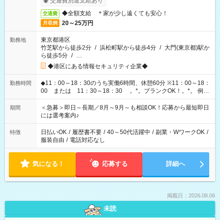
交通費別途支給あり
◆全額支給 ＊家が少し遠くても安心！
交通費
20～25万円
月収例
東京都港区
勤務地
竹芝駅から徒歩2分
/
浜松町駅から徒歩4分
/
大門(東京都)駅か
ら徒歩5分
/
…
◆港区にある情報セキュリティ企業◆
◆11：00～18：30のうち実働6時間、休憩60分 ※11：00～18：
勤務時間
00 または 11：30～18：30 。*。ブランクOK！。*。 例え
ば前職が、 在宅/財団法人/事務/コールセンター/受付/販売/カフェ
スタッフ スイーツ販売/ホテルフロント/化粧品販売/など 様々な
＜急募＞即日～長期／8月～9月～も相談OK！応募から最短即日
期間
業界から入社して活躍されています♪
には選考案内♪
日払いOK
/
履歴書不要
/
40～50代活躍中
/
副業・WワークOK
/
特徴
服装自由
/
電話対応なし
気になる！
応募する
詳細へ
掲載日：2026.08.06
未読