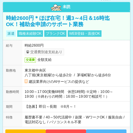
未読
時給2600円＊ほぼ在宅！週3～4日＆16時迄
OK！補助金申請のサポート業務
派遣
職種未経験OK
ブランクOK
WEB登録・面接OK
時給2600円
給与
交通費別途支給あり
全額支給
交通費
東京都中央区
勤務地
八丁堀(東京都)駅から徒歩2分
/
茅場町駅から徒歩6分
建設業界向けのAIサービスの提供など
10:00～17:00(実働6時間 休憩1時間) ※定時：10:00～
勤務時間
19:00（※終わりの時間：16:00～19:00で相談可！）
【急募】即日～長期 ※8月～！
期間
履歴書不要
/
40～50代活躍中
/
副業・WワークOK
/
服装自由
/
特徴
電話対応なし
/
パソコンスキル不要