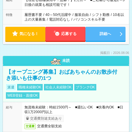
【現在も積極採用中！急募！】2カ月～ ■ご応募から最短2～3
期間
の方へ 今ご覧のお仕事で希望する勤務時間と、もう1つのお仕事
日後の就業も相談可能です！
の勤務時間。 合計で週40時間を超える場合は応募できません。
履歴書不要
/
40～50代活躍中
/
服装自由
/
シフト勤務
/
10名以
特徴
上の大量募集
/
電話対応なし
/
パソコンスキル不要
気になる！
応募する
詳細へ
掲載日：2026.08.06
未読
【オープニング募集】おばあちゃんのお散歩付
き添いも仕事の1つ
派遣
職種未経験OK
社会人未経験OK
ブランクOK
WEB登録・面接OK
無資格未経験：時給1500円～ ■週払いOK ■扶養内OK ■日
給与
収1万2000円以上
交通費別途支給あり
交通費全額支給
交通費