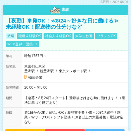
掲載日：2026.08.05
未読
【夜勤】単発OK！≪8/24～好きな日に働ける≫
未経験OK！配送物の仕分けなど
派遣
職種未経験OK
社会人未経験OK
大学生歓迎
ブランクOK
WEB登録・面接OK
時給1757円～
給与
東京都江東区
勤務地
豊洲駅
/
新豊洲駅
/
東京テレポート駅
/
…
物流企業
20:00～翌5:00
勤務時間
【急募＊8月24日スタート】登録後は好きな時に働けます！（業
期間
法に基づく規定あり）
週1日からOK
/
日払いOK
/
履歴書不要
/
40～50代活躍中
/
副
特徴
業・WワークOK
/
シフト勤務
/
10名以上の大量募集
/
電話対応
なし