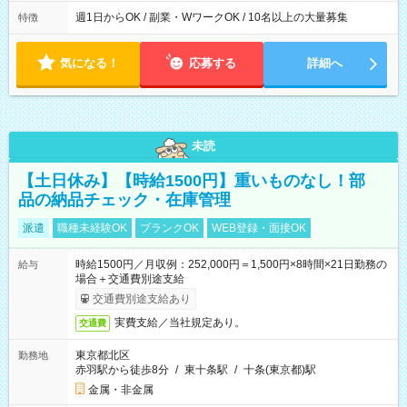
週1日からOK / 副業・WワークOK / 10名以上の大量募集
特徴
気になる！
応募する
詳細へ
未読
【土日休み】【時給1500円】重いものなし！部
品の納品チェック・在庫管理
派遣
職種未経験OK
ブランクOK
WEB登録・面接OK
時給1500円／月収例：252,000円＝1,500円×8時間×21日勤務の
給与
場合＋交通費別途支給
交通費別途支給あり
実費支給／当社規定あり。
交通費
東京都北区
勤務地
赤羽駅から徒歩8分
/
東十条駅
/
十条(東京都)駅
金属・非金属