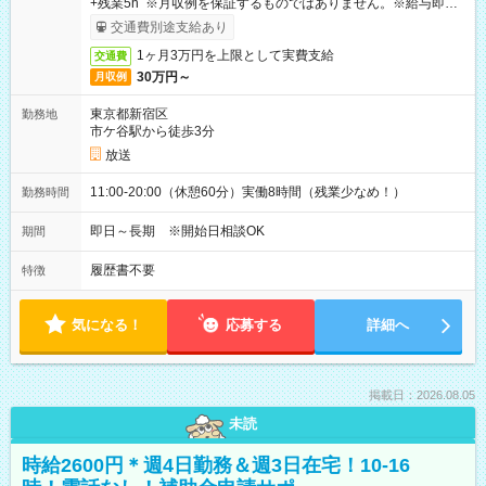
+残業5h ※月収例を保証するものではありません。※給与即受
取りサービス利用可（利用条件有）
交通費別途支給あり
1ヶ月3万円を上限として実費支給
交通費
30万円～
月収例
東京都新宿区
勤務地
市ケ谷駅から徒歩3分
放送
11:00-20:00（休憩60分）実働8時間（残業少なめ！）
勤務時間
即日～長期 ※開始日相談OK
期間
履歴書不要
特徴
気になる！
応募する
詳細へ
掲載日：2026.08.05
未読
時給2600円＊週4日勤務＆週3日在宅！10-16