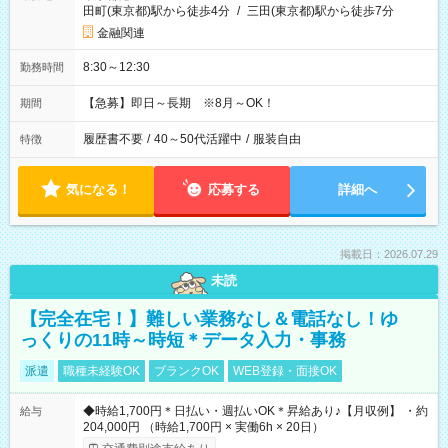
田町(東京都)駅から徒歩4分
/
三田(東京都)駅から徒歩7分
金融関連
8:30～12:30
勤務時間
【急募】即日～長期 ※8月～OK！
期間
履歴書不要
/
40～50代活躍中
/
服装自由
特徴
気になる！
応募する
詳細へ
掲載日：2026.07.29
未読
【完全在宅！】難しい業務なし＆電話なし！ゆ
っくりの11時～時短＊データ入力・事務
派遣
職種未経験OK
ブランクOK
WEB登録・面接OK
◆時給1,700円＊日払い・週払いOK＊昇給あり♪【月収例】 ・約
給与
204,000円 （時給1,700円 × 実働6h × 20日）