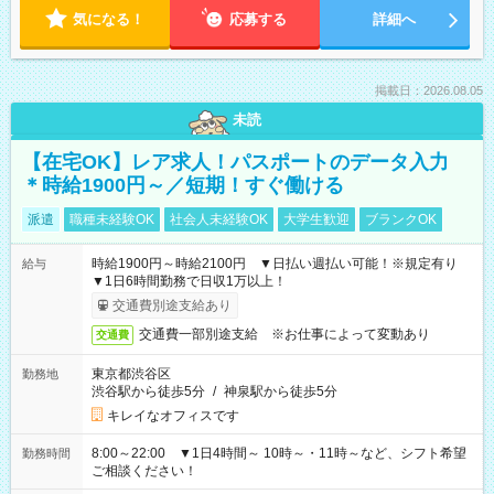
気になる！
応募する
詳細へ
掲載日：2026.08.05
未読
【在宅OK】レア求人！パスポートのデータ入力
＊時給1900円～／短期！すぐ働ける
派遣
職種未経験OK
社会人未経験OK
大学生歓迎
ブランクOK
時給1900円～時給2100円 ▼日払い週払い可能！※規定有り
給与
▼1日6時間勤務で日収1万以上！
交通費別途支給あり
交通費一部別途支給 ※お仕事によって変動あり
交通費
東京都渋谷区
勤務地
渋谷駅から徒歩5分
/
神泉駅から徒歩5分
キレイなオフィスです
8:00～22:00 ▼1日4時間～ 10時～・11時～など、シフト希望
勤務時間
ご相談ください！