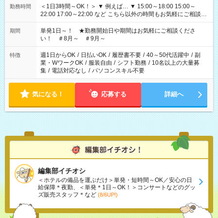
＜1日3時間～OK！＞ ▼ 例えば… ▼ 15:00～18:00 15:00～
勤務時間
22:00 17:00～22:00 など こちら以外の時間もお気軽にご相談く
ださい！
単発1日～！ ★勤務開始日や期間はお気軽にご相談くださ
期間
い！ ＃8月～ ＃9月～
週1日からOK
/
日払いOK
/
履歴書不要
/
40～50代活躍中
/
副
特徴
業・WワークOK
/
服装自由
/
シフト勤務
/
10名以上の大量募
集
/
電話対応なし
/
パソコンスキル不要
気になる！
応募する
詳細へ
編集部イチオシ
＜ホテルの備品を運ぶだけ＞単発・短時間～OK／安心の日
給保障＊夜勤、＜単発＊1日～OK！＞コンサートなどのグッ
ズ販売スタッフ＊など
(8/6UP!)