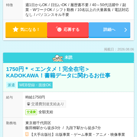
週1日からOK
/
日払いOK
/
履歴書不要
/
40～50代活躍中
/
副
特徴
業・WワークOK
/
シフト勤務
/
10名以上の大量募集
/
電話対応
なし
/
パソコンスキル不要
気になる！
応募する
詳細へ
掲載日：2026.08.06
未読
1750円＊＜エンタメ！完全在宅＞
KADOKAWA！書籍データに関わるお仕事
派遣
WEB登録・面接OK
時給1750円
給与
交通費別途支給あり
全額支給
交通費
東京都千代田区
勤務地
飯田橋駅から徒歩3分
/
九段下駅から徒歩7分
【大手出版社】出版事業・ゲーム事業・アニメ・映像事業