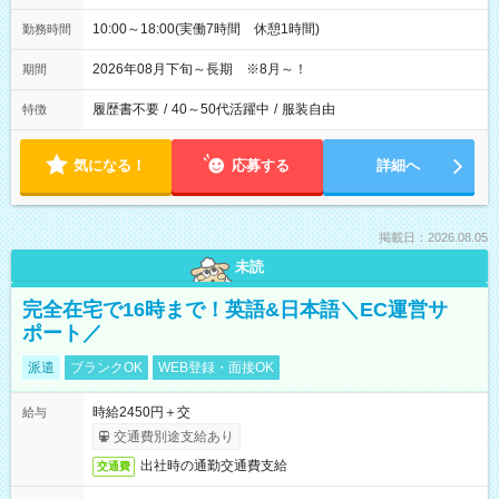
10:00～18:00(実働7時間 休憩1時間)
勤務時間
2026年08月下旬～長期 ※8月～！
期間
履歴書不要
/
40～50代活躍中
/
服装自由
特徴
気になる！
応募する
詳細へ
掲載日：2026.08.05
未読
完全在宅で16時まで！英語&日本語＼EC運営サ
ポート／
派遣
ブランクOK
WEB登録・面接OK
時給2450円＋交
給与
交通費別途支給あり
出社時の通勤交通費支給
交通費