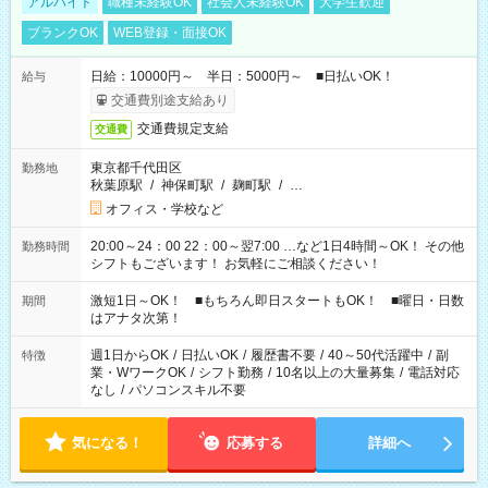
アルバイト
職種未経験OK
社会人未経験OK
大学生歓迎
ブランクOK
WEB登録・面接OK
日給：10000円～ 半日：5000円～ ■日払いOK！
給与
交通費別途支給あり
交通費規定支給
交通費
東京都千代田区
勤務地
秋葉原駅
/
神保町駅
/
麹町駅
/
…
オフィス・学校など
20:00～24：00 22：00～翌7:00 …など1日4時間～OK！ その他
勤務時間
シフトもございます！ お気軽にご相談ください！
激短1日～OK！ ■もちろん即日スタートもOK！ ■曜日・日数
期間
はアナタ次第！
週1日からOK
/
日払いOK
/
履歴書不要
/
40～50代活躍中
/
副
特徴
業・WワークOK
/
シフト勤務
/
10名以上の大量募集
/
電話対応
なし
/
パソコンスキル不要
気になる！
応募する
詳細へ