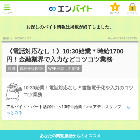
0
メニュー
気になる！
ログイン
お探しのバイト情報は掲載が終了しました。
掲載日 :2026
/
05
/
27
No.ADCA01422535
《電話対応なし！》10:30始業＊時給1700
円！金融業界で入力などコツコツ業務
派遣
職種未経験OK
WEB登録・面接OK
10:30始業！電話対応なし＊書類電子化や入力のコツ
コツ業務
アルバイト・パート活躍中！<10時半始業！>≪アデコスタッフ
...も
っとみる
あなたの閲覧履歴からのオススメ