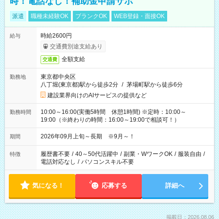
時！電話なし！補助金申請サポ
派遣
職種未経験OK
ブランクOK
WEB登録・面接OK
時給2600円
給与
交通費別途支給あり
全額支給
交通費
東京都中央区
勤務地
八丁堀(東京都)駅から徒歩2分
/
茅場町駅から徒歩6分
建設業界向けのAIサービスの提供など
10:00～16:00(実働5時間 休憩1時間) ※定時：10:00～
勤務時間
19:00（※終わりの時間：16:00～19:00で相談可！）
2026年09月上旬～長期 ※9月～！
期間
履歴書不要
/
40～50代活躍中
/
副業・WワークOK
/
服装自由
/
特徴
電話対応なし
/
パソコンスキル不要
気になる！
応募する
詳細へ
掲載日：2026.08.06