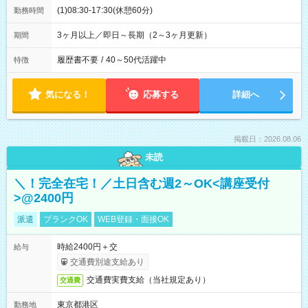
(1)08:30-17:30(休憩60分)
勤務時間
3ヶ月以上／即日～長期（2～3ヶ月更新）
期間
履歴書不要
/
40～50代活躍中
特徴
気になる！
応募する
詳細へ
掲載日：2026.08.06
未読
＼！完全在宅！／土日含む週2～OK<講座受付
>@2400円
派遣
ブランクOK
WEB登録・面接OK
時給2400円＋交
給与
交通費別途支給あり
交通費実費支給（当社規定あり）
交通費
東京都港区
勤務地