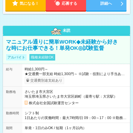
気になる！
応募する
詳細へ
未読
マニュアル通りに簡単WORK◆未経験から好き
な時にお仕事できる！単発OK◎試験監督
アルバイト
職種未経験OK
時給1,300円～
給与
★交通費一部支給 時給1,300円～ ※試験・役割により手当あり
※勤務回数により昇給あり 【即給（前払い）オプションあ
交通費別途支給あり
り！】 希望される場合、勤務から1週間ほどで給与の一部を受け
取れます。 ※手数料418円がかかります。 【過去試験日の収入
さいたま市大宮区
勤務地
例】 ・河合塾模擬試験 8:30～17:30（休憩1時間） 時給1,300円
埼玉県埼玉県さいたま市大宮区錦町（最寄り駅：大宮駅）
×8時間＝日収10,400円＋交通費 ※当日の役割により時給＋100
円の場合あり ・国家試験 7:00～13:30（休憩なし） 時給1,300
株式会社全国試験運営センター
円（役割手当＋100円）×6時間＝日収8,400円＋交通費 【試用期
間】試用期間なし
シフト制
勤務時間
1日あたりの実働時間：最大7時間/日 09：00～17：00 ※勤務時
間は 試験により異なります。
単発・1日のみOK / 短期（1ヶ月以内）
期間