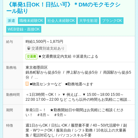
《単発1日OK！日払い可》＊DMのモクモクシ
ール貼り
派遣
職種未経験OK
社会人未経験OK
大学生歓迎
ブランクOK
WEB登録・面接OK
時給1,500円～1,875円
給与
交通費別途支給あり
■ 交通費規定内支給 ※派遣先による
交通費
東京都墨田区
勤務地
錦糸町駅から徒歩5分
/
押上駅から徒歩5分
/
両国駅から徒歩5
分
/
…
■物流センターなど ■勤務地選べます
＜1日3時間～OK！＞ ▼ 例えば… ▼ 15:00～18:00 15:00～
勤務時間
22:00 17:00～22:00 など こちら以外の時間もお気軽にご相談く
ださい！
単発1日～！ ★勤務開始日や期間はお気軽にご相談くださ
期間
い！ ＃8月～ ＃9月～
週1日からOK
/
日払いOK
/
履歴書不要
/
40～50代活躍中
/
副
特徴
業・WワークOK
/
服装自由
/
シフト勤務
/
10名以上の大量募
集
/
電話対応なし
/
パソコンスキル不要