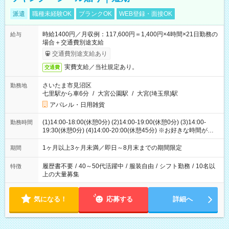
派遣
職種未経験OK
ブランクOK
WEB登録・面接OK
時給1400円／月収例：117,600円＝1,400円×4時間×21日勤務の
給与
場合＋交通費別途支給
交通費別途支給あり
実費支給／当社規定あり。
交通費
さいたま市見沼区
勤務地
七里駅から車6分
/
大宮公園駅
/
大宮(埼玉県)駅
アパレル・日用雑貨
(1)14:00-18:00(休憩0分) (2)14:00-19:00(休憩0分) (3)14:00-
勤務時間
19:30(休憩0分) (4)14:00-20:00(休憩45分) ※お好きな時間が選べ
ます
1ヶ月以上3ヶ月未満／即日～8月末までの期間限定
期間
履歴書不要
/
40～50代活躍中
/
服装自由
/
シフト勤務
/
10名以
特徴
上の大量募集
気になる！
応募する
詳細へ