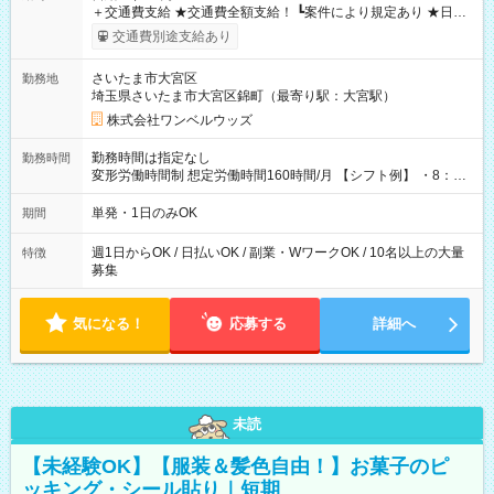
＋交通費支給 ★交通費全額支給！ ┗案件により規定あり ★日払
いOK！（規定あり） ┗働いたその日に現金GET♪ お仕事後はコ
交通費別途支給あり
ンビニATMから 日払い分を引き落とせます！ 【試用期間】試
用期間なし
さいたま市大宮区
勤務地
埼玉県さいたま市大宮区錦町（最寄り駅：大宮駅）
株式会社ワンベルウッズ
勤務時間は指定なし
勤務時間
変形労働時間制 想定労働時間160時間/月 【シフト例】 ・8：00
～21：00
単発・1日のみOK
期間
週1日からOK / 日払いOK / 副業・WワークOK / 10名以上の大量
特徴
募集
気になる！
応募する
詳細へ
未読
【未経験OK】【服装＆髪色自由！】お菓子のピ
ッキング・シール貼り｜短期