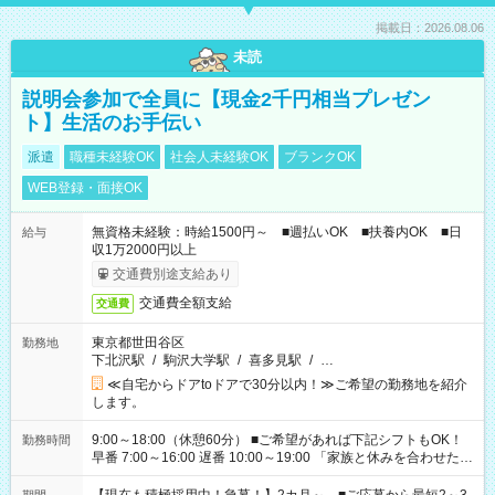
掲載日：2026.08.06
未読
説明会参加で全員に【現金2千円相当プレゼン
ト】生活のお手伝い
派遣
職種未経験OK
社会人未経験OK
ブランクOK
WEB登録・面接OK
無資格未経験：時給1500円～ ■週払いOK ■扶養内OK ■日
給与
収1万2000円以上
交通費別途支給あり
交通費全額支給
交通費
東京都世田谷区
勤務地
下北沢駅
/
駒沢大学駅
/
喜多見駅
/
…
≪自宅からドアtoドアで30分以内！≫ご希望の勤務地を紹介
します。
9:00～18:00（休憩60分） ■ご希望があれば下記シフトもOK！
勤務時間
早番 7:00～16:00 遅番 10:00～19:00 「家族と休みを合わせた
い」 「余裕を持って夕飯の準備がしたい」 「できれば残業はし
たくない」 など、ご希望を教えてくださいね。 ※Wワーク希望