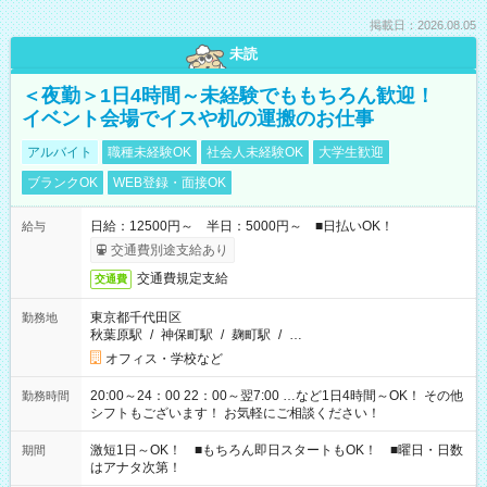
掲載日：2026.08.05
未読
＜夜勤＞1日4時間～未経験でももちろん歓迎！
イベント会場でイスや机の運搬のお仕事
アルバイト
職種未経験OK
社会人未経験OK
大学生歓迎
ブランクOK
WEB登録・面接OK
日給：12500円～ 半日：5000円～ ■日払いOK！
給与
交通費別途支給あり
交通費規定支給
交通費
東京都千代田区
勤務地
秋葉原駅
/
神保町駅
/
麹町駅
/
…
オフィス・学校など
20:00～24：00 22：00～翌7:00 …など1日4時間～OK！ その他
勤務時間
シフトもございます！ お気軽にご相談ください！
激短1日～OK！ ■もちろん即日スタートもOK！ ■曜日・日数
期間
はアナタ次第！