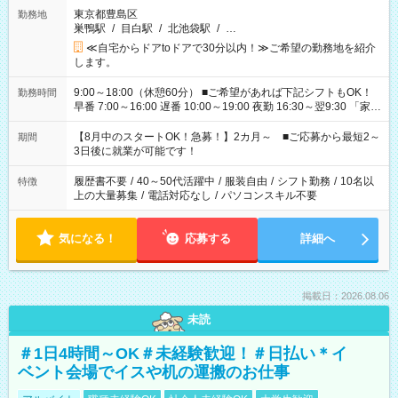
東京都豊島区
勤務地
巣鴨駅
/
目白駅
/
北池袋駅
/
…
≪自宅からドアtoドアで30分以内！≫ご希望の勤務地を紹介
します。
9:00～18:00（休憩60分） ■ご希望があれば下記シフトもOK！
勤務時間
早番 7:00～16:00 遅番 10:00～19:00 夜勤 16:30～翌9:30 「家族
と休みを合わせたい」 「余裕を持って夕飯の準備がしたい」
「できれば残業はしたくない」 など、ご希望を教えてください
【8月中のスタートOK！急募！】2カ月～ ■ご応募から最短2～
期間
ね。 ※Wワーク希望の方へ 今ご覧のお仕事で希望する勤務時間
3日後に就業が可能です！
と、もう1つのお仕事の勤務時間。 合計で週40時間を超える場
合は応募できません。
履歴書不要
/
40～50代活躍中
/
服装自由
/
シフト勤務
/
10名以
特徴
上の大量募集
/
電話対応なし
/
パソコンスキル不要
気になる！
応募する
詳細へ
掲載日：2026.08.06
未読
＃1日4時間～OK＃未経験歓迎！＃日払い＊イ
ベント会場でイスや机の運搬のお仕事