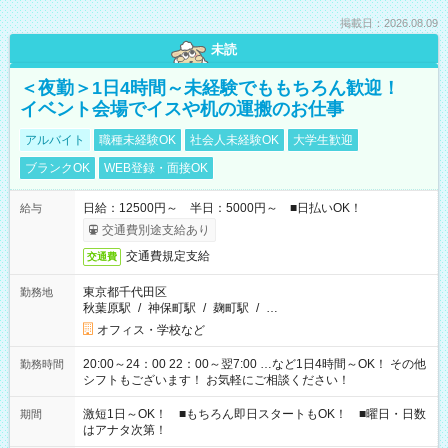
掲載日：2026.08.09
未読
＜夜勤＞1日4時間～未経験でももちろん歓迎！
イベント会場でイスや机の運搬のお仕事
アルバイト
職種未経験OK
社会人未経験OK
大学生歓迎
ブランクOK
WEB登録・面接OK
日給：12500円～ 半日：5000円～ ■日払いOK！
給与
交通費別途支給あり
交通費規定支給
交通費
東京都千代田区
勤務地
秋葉原駅
/
神保町駅
/
麹町駅
/
…
オフィス・学校など
20:00～24：00 22：00～翌7:00 …など1日4時間～OK！ その他
勤務時間
シフトもございます！ お気軽にご相談ください！
激短1日～OK！ ■もちろん即日スタートもOK！ ■曜日・日数
期間
はアナタ次第！