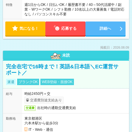
週1日からOK
/
日払いOK
/
履歴書不要
/
40～50代活躍中
/
副
特徴
業・WワークOK
/
シフト勤務
/
10名以上の大量募集
/
電話対応
なし
/
パソコンスキル不要
気になる！
応募する
詳細へ
掲載日：2026.08.09
未読
完全在宅で16時まで！英語&日本語＼EC運営サ
ポート／
派遣
ブランクOK
WEB登録・面接OK
時給2450円＋交
給与
交通費別途支給あり
出社時の通勤交通費支給
交通費
東京都港区
勤務地
六本木駅から徒歩3分
IT・Web・通信