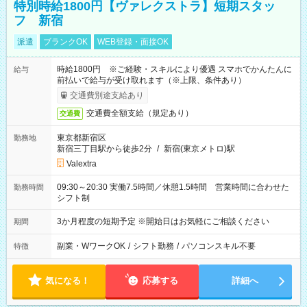
特別時給1800円【ヴァレクストラ】短期スタッ
フ 新宿
派遣
ブランクOK
WEB登録・面接OK
時給1800円 ※ご経験・スキルにより優遇 スマホでかんたんに
給与
前払いで給与が受け取れます（※上限、条件あり）
交通費別途支給あり
交通費全額支給（規定あり）
交通費
東京都新宿区
勤務地
新宿三丁目駅から徒歩2分
/
新宿(東京メトロ)駅
Valextra
09:30～20:30 実働7.5時間／休憩1.5時間 営業時間に合わせた
勤務時間
シフト制
3か月程度の短期予定 ※開始日はお気軽にご相談ください
期間
副業・WワークOK
/
シフト勤務
/
パソコンスキル不要
特徴
気になる！
応募する
詳細へ