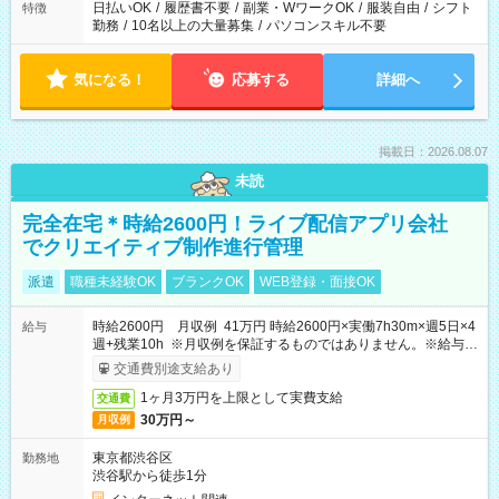
日払いOK
/
履歴書不要
/
副業・WワークOK
/
服装自由
/
シフト
特徴
勤務
/
10名以上の大量募集
/
パソコンスキル不要
気になる！
応募する
詳細へ
掲載日：2026.08.07
未読
完全在宅＊時給2600円！ライブ配信アプリ会社
でクリエイティブ制作進行管理
派遣
職種未経験OK
ブランクOK
WEB登録・面接OK
時給2600円 月収例 41万円 時給2600円×実働7h30m×週5日×4
給与
週+残業10h ※月収例を保証するものではありません。※給与即
受取りサービス利用可（利用条件有）
交通費別途支給あり
1ヶ月3万円を上限として実費支給
交通費
30万円～
月収例
東京都渋谷区
勤務地
渋谷駅から徒歩1分