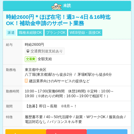
未読
時給2600円＊ほぼ在宅！週3～4日＆16時迄
OK！補助金申請のサポート業務
派遣
職種未経験OK
ブランクOK
WEB登録・面接OK
時給2600円
給与
交通費別途支給あり
全額支給
交通費
東京都中央区
勤務地
八丁堀(東京都)駅から徒歩2分
/
茅場町駅から徒歩6分
建設業界向けのAIサービスの提供など
10:00～17:00(実働6時間 休憩1時間) ※定時：10:00～
勤務時間
19:00（※終わりの時間：16:00～19:00で相談可！）
【急募】即日～長期 ※8月～！
期間
履歴書不要
/
40～50代活躍中
/
副業・WワークOK
/
服装自由
/
特徴
電話対応なし
/
パソコンスキル不要