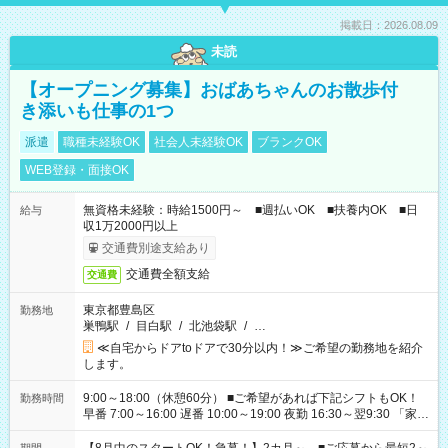
掲載日：2026.08.09
未読
【オープニング募集】おばあちゃんのお散歩付
き添いも仕事の1つ
派遣
職種未経験OK
社会人未経験OK
ブランクOK
WEB登録・面接OK
無資格未経験：時給1500円～ ■週払いOK ■扶養内OK ■日
給与
収1万2000円以上
交通費別途支給あり
交通費全額支給
交通費
東京都豊島区
勤務地
巣鴨駅
/
目白駅
/
北池袋駅
/
…
≪自宅からドアtoドアで30分以内！≫ご希望の勤務地を紹介
します。
9:00～18:00（休憩60分） ■ご希望があれば下記シフトもOK！
勤務時間
早番 7:00～16:00 遅番 10:00～19:00 夜勤 16:30～翌9:30 「家族
と休みを合わせたい」 「余裕を持って夕飯の準備がしたい」
「できれば残業はしたくない」 など、ご希望を教えてください