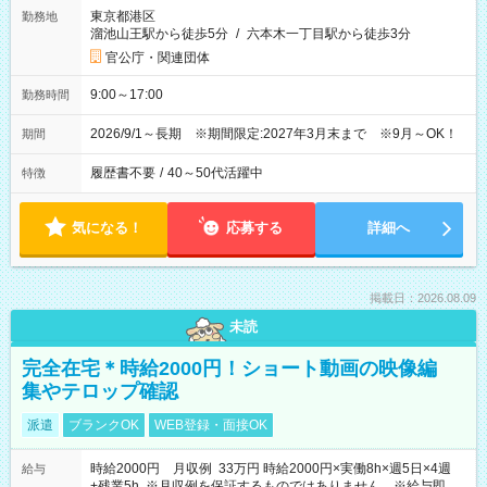
東京都港区
勤務地
溜池山王駅から徒歩5分
/
六本木一丁目駅から徒歩3分
官公庁・関連団体
9:00～17:00
勤務時間
2026/9/1～長期 ※期間限定:2027年3月末まで ※9月～OK！
期間
履歴書不要
/
40～50代活躍中
特徴
気になる！
応募する
詳細へ
掲載日：2026.08.09
未読
完全在宅＊時給2000円！ショート動画の映像編
集やテロップ確認
派遣
ブランクOK
WEB登録・面接OK
時給2000円 月収例 33万円 時給2000円×実働8h×週5日×4週
給与
+残業5h ※月収例を保証するものではありません。※給与即受