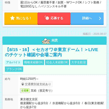
週1日からOK
/
履歴書不要
/
副業・WワークOK
/
シフト勤務
/
特徴
電話対応なし
/
パソコンスキル不要
気になる！
応募する
詳細へ
掲載日：2026.08.07
未読
【8/15・16】＜セカオワ＠東京ドーム！＞LIVE
のチケット確認や会場ご案内
アルバイト
職種未経験OK
社会人未経験OK
大学生歓迎
ブランクOK
時給1250円～
給与
交通費別途支給あり
支給（規定有り）
交通費
東京都文京区
勤務地
後楽園駅から徒歩5分
/
水道橋駅から徒歩5分
/
春日(東京都)駅
から徒歩7分