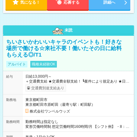
気になる！
応募する
詳細へ
未読
ちいさいかわいいキャラのイベントも！好きな
場所で働ける☆来社不要！働いたその日に給料
もらえる◎/T1
アルバイト
職種未経験OK
日給13,000円～
給与
＋交通費支給 ★交通費全額支給！ ┗案件により規定あり ★日払
いOK！（規定あり） ┗働いたその日に現金GET♪ お仕事後はコ
交通費別途支給あり
ンビニATMから 日払い分を引き落とせます！ 【試用期間】試
用期間なし
東京都町田市
勤務地
東京都町田市原町田（最寄り駅：町田駅）
株式会社ワンベルウッズ
勤務時間は指定なし
勤務時間
変形労働時間制 想定労働時間160時間/月 【シフト例】 ・8：00
～21：00