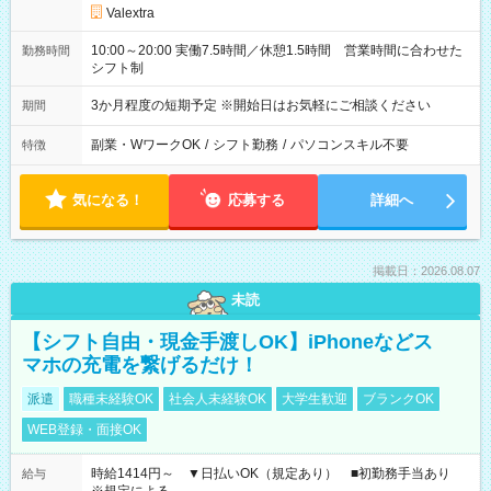
Valextra
10:00～20:00 実働7.5時間／休憩1.5時間 営業時間に合わせた
勤務時間
シフト制
3か月程度の短期予定 ※開始日はお気軽にご相談ください
期間
副業・WワークOK
/
シフト勤務
/
パソコンスキル不要
特徴
気になる！
応募する
詳細へ
掲載日：2026.08.07
未読
【シフト自由・現金手渡しOK】iPhoneなどス
マホの充電を繋げるだけ！
派遣
職種未経験OK
社会人未経験OK
大学生歓迎
ブランクOK
WEB登録・面接OK
時給1414円～ ▼日払いOK（規定あり） ■初勤務手当あり
給与