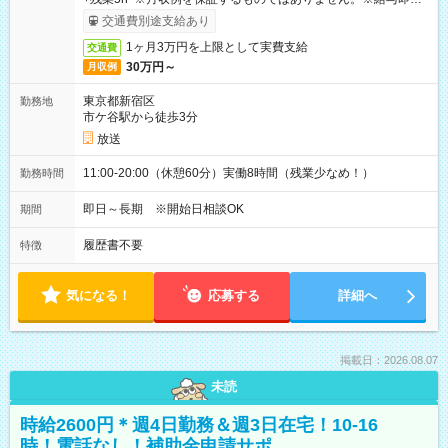
取りサービス利用可（利用条件有）
交通費別途支給あり
1ヶ月3万円を上限として実費支給
交通費
30万円～
月収例
東京都新宿区
勤務地
市ケ谷駅から徒歩3分
放送
11:00-20:00（休憩60分）実働8時間（残業少なめ！）
勤務時間
即日～長期 ※開始日相談OK
期間
履歴書不要
特徴
気になる！
応募する
詳細へ
掲載日：2026.08.07
未読
時給2600円＊週4日勤務＆週3日在宅！10-16
時！電話なし！補助金申請サポ