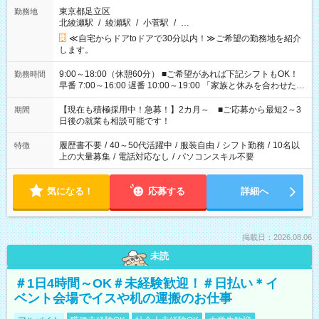
東京都足立区
勤務地
北綾瀬駅
/
綾瀬駅
/
小菅駅
/
…
≪自宅からドアtoドアで30分以内！≫ご希望の勤務地を紹介
します。
9:00～18:00（休憩60分） ■ご希望があれば下記シフトもOK！
勤務時間
早番 7:00～16:00 遅番 10:00～19:00 「家族と休みを合わせた
い」 「余裕を持って夕飯の準備がしたい」 「できれば残業はし
たくない」 など、ご希望を教えてくださいね。 ※Wワーク希望
【現在も積極採用中！急募！】2カ月～ ■ご応募から最短2～3
期間
の方へ 今ご覧のお仕事で希望する勤務時間と、もう1つのお仕事
日後の就業も相談可能です！
の勤務時間。 合計で週40時間を超える場合は応募できません。
履歴書不要
/
40～50代活躍中
/
服装自由
/
シフト勤務
/
10名以
特徴
上の大量募集
/
電話対応なし
/
パソコンスキル不要
気になる！
応募する
詳細へ
掲載日：2026.08.06
未読
＃1日4時間～OK＃未経験歓迎！＃日払い＊イ
ベント会場でイスや机の運搬のお仕事