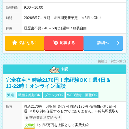
9:00～16:00
勤務時間
2026/8/17～長期 ※長期更新予定 ※8月～OK！
期間
履歴書不要
/
40～50代活躍中
/
服装自由
特徴
気になる！
応募する
詳細へ
掲載日：2026.08.09
未読
完全在宅＊時給2170円！未経験OK！週4日＆
13-22時！オンライン面談
派遣
職種未経験OK
ブランクOK
WEB登録・面接OK
時給2170円 月収例 34万円 時給2170円×実働8h×週5日×4
給与
週 ※月収例を保証するものではありません。※給与即受取りサ
ービス利用可（利用条件有）
交通費別途支給あり
1ヶ月3万円を上限として実費支給
交通費