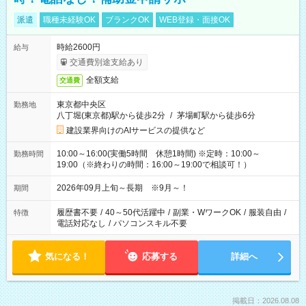
派遣
職種未経験OK
ブランクOK
WEB登録・面接OK
時給2600円
給与
交通費別途支給あり
全額支給
交通費
東京都中央区
勤務地
八丁堀(東京都)駅から徒歩2分
/
茅場町駅から徒歩6分
建設業界向けのAIサービスの提供など
10:00～16:00(実働5時間 休憩1時間) ※定時：10:00～
勤務時間
19:00（※終わりの時間：16:00～19:00で相談可！）
2026年09月上旬～長期 ※9月～！
期間
履歴書不要
/
40～50代活躍中
/
副業・WワークOK
/
服装自由
/
特徴
電話対応なし
/
パソコンスキル不要
気になる！
応募する
詳細へ
掲載日：2026.08.08