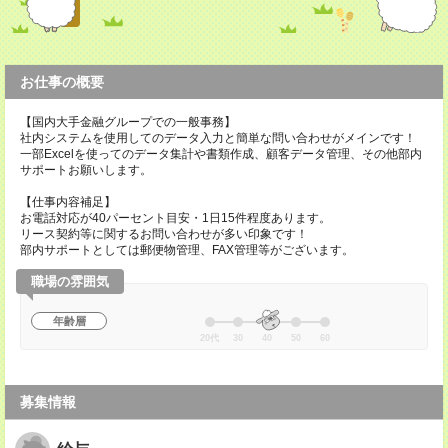
お仕事の概要
【国内大手金融グループでの一般事務】
社内システムを使用してのデータ入力と簡単な問い合わせがメインです！
一部Excelを使ってのデータ集計や書類作成、顧客データ管理、その他部内
サポートお願いします。
【仕事内容補足】
お電話対応が40パーセント目安・1日15件程度あります。
リース契約等に関するお問い合わせが多い印象です！
部内サポートとしては郵便物管理、FAX管理等がございます。
職場の雰囲気
年齢層
20代
30
40
50
60
募集情報