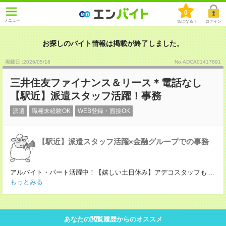
0
メニュー
気になる！
ログイン
お探しのバイト情報は掲載が終了しました。
掲載日 :2026
/
05
/
18
No.ADCA01417891
三井住友ファイナンス＆リース＊電話なし
【駅近】派遣スタッフ活躍！事務
派遣
職種未経験OK
WEB登録・面接OK
【駅近】派遣スタッフ活躍×金融グループでの事務
アルバイト・パート活躍中！【嬉しい土日休み】アデコスタッフも
...
もっとみる
あなたの閲覧履歴からのオススメ