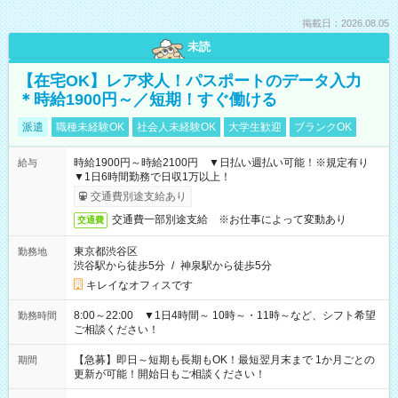
掲載日：2026.08.05
未読
【在宅OK】レア求人！パスポートのデータ入力
＊時給1900円～／短期！すぐ働ける
派遣
職種未経験OK
社会人未経験OK
大学生歓迎
ブランクOK
時給1900円～時給2100円 ▼日払い週払い可能！※規定有り
給与
▼1日6時間勤務で日収1万以上！
交通費別途支給あり
交通費一部別途支給 ※お仕事によって変動あり
交通費
東京都渋谷区
勤務地
渋谷駅から徒歩5分
/
神泉駅から徒歩5分
キレイなオフィスです
8:00～22:00 ▼1日4時間～ 10時～・11時～など、シフト希望
勤務時間
ご相談ください！
【急募】即日～短期も長期もOK！最短翌月末まで 1か月ごとの
期間
更新が可能！開始日もご相談ください！