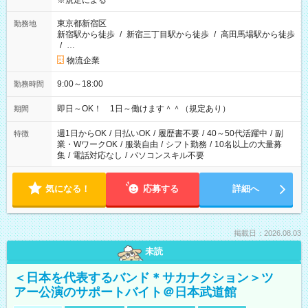
※規定による
東京都新宿区
勤務地
新宿駅から徒歩
/
新宿三丁目駅から徒歩
/
高田馬場駅から徒歩
/
…
物流企業
9:00～18:00
勤務時間
即日～OK！ 1日～働けます＾＾（規定あり）
期間
週1日からOK
/
日払いOK
/
履歴書不要
/
40～50代活躍中
/
副
特徴
業・WワークOK
/
服装自由
/
シフト勤務
/
10名以上の大量募
集
/
電話対応なし
/
パソコンスキル不要
気になる！
応募する
詳細へ
掲載日：2026.08.03
未読
＜日本を代表するバンド＊サカナクション＞ツ
アー公演のサポートバイト＠日本武道館