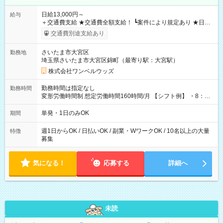
日給13,000円～
給与
＋交通費支給 ★交通費全額支給！ ┗案件により規定あり ★日払
いOK！（規定あり） ┗働いたその日に現金GET♪ お仕事後はコ
交通費別途支給あり
ンビニATMから 日払い分を引き落とせます！ 【試用期間】試
用期間なし
さいたま市大宮区
勤務地
埼玉県さいたま市大宮区錦町（最寄り駅：大宮駅）
株式会社ワンベルウッズ
勤務時間は指定なし
勤務時間
変形労働時間制 想定労働時間160時間/月 【シフト例】 ・8：00
～21：00
単発・1日のみOK
期間
週1日からOK / 日払いOK / 副業・WワークOK / 10名以上の大量
特徴
募集
気になる！
応募する
詳細へ
未読