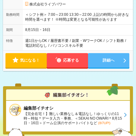
株式会社ライブパワー
＜シフト例＞ 7:00～23:00 13:30～22:00 上記の時間から好きな
勤務時間
時間を選べます！ ※時間は変更となる可能性があります
8月15日・16日
期間
週1日からOK
/
履歴書不要
/
副業・WワークOK
/
シフト勤務
/
特徴
電話対応なし
/
パソコンスキル不要
気になる！
応募する
詳細へ
編集部イチオシ
【完全在宅！】難しい業務なし＆電話なし！ゆっくりの11
時～時短＊データ入力・事務、＜SEKAI NO OWARI＊8月15
日・16日＞ドーム公演のサポートバイトなど
(8/7UP!)