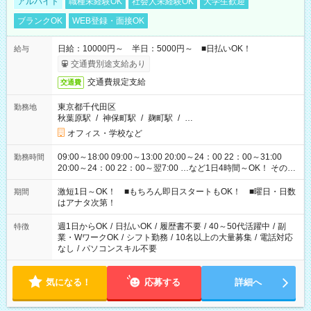
アルバイト
職種未経験OK
社会人未経験OK
大学生歓迎
ブランクOK
WEB登録・面接OK
日給：10000円～ 半日：5000円～ ■日払いOK！
給与
交通費別途支給あり
交通費規定支給
交通費
東京都千代田区
勤務地
秋葉原駅
/
神保町駅
/
麹町駅
/
…
オフィス・学校など
09:00～18:00 09:00～13:00 20:00～24：00 22：00～31:00
勤務時間
20:00～24：00 22：00～翌7:00 …など1日4時間～OK！ その他
シフトもございます！ お気軽にご相談ください！
激短1日～OK！ ■もちろん即日スタートもOK！ ■曜日・日数
期間
はアナタ次第！
週1日からOK
/
日払いOK
/
履歴書不要
/
40～50代活躍中
/
副
特徴
業・WワークOK
/
シフト勤務
/
10名以上の大量募集
/
電話対応
なし
/
パソコンスキル不要
気になる！
応募する
詳細へ