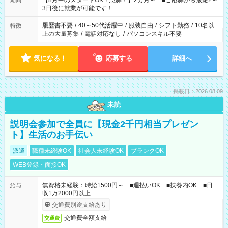
【8月中のスタートOK！急募！】2カ月～ ■ご応募から最短2～
期間
ね。 ※Wワーク希望の方へ 今ご覧のお仕事で希望する勤務時間
3日後に就業が可能です！
と、もう1つのお仕事の勤務時間。 合計で週40時間を超える場
合は応募できません。
履歴書不要
/
40～50代活躍中
/
服装自由
/
シフト勤務
/
10名以
特徴
上の大量募集
/
電話対応なし
/
パソコンスキル不要
気になる！
応募する
詳細へ
掲載日：2026.08.09
未読
説明会参加で全員に【現金2千円相当プレゼン
ト】生活のお手伝い
派遣
職種未経験OK
社会人未経験OK
ブランクOK
WEB登録・面接OK
無資格未経験：時給1500円～ ■週払いOK ■扶養内OK ■日
給与
収1万2000円以上
交通費別途支給あり
交通費全額支給
交通費