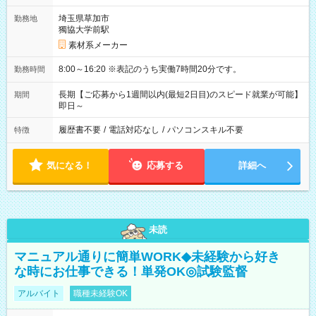
埼玉県草加市
勤務地
獨協大学前駅
素材系メーカー
8:00～16:20 ※表記のうち実働7時間20分です。
勤務時間
長期【ご応募から1週間以内(最短2日目)のスピード就業が可能】
期間
即日～
履歴書不要
/
電話対応なし
/
パソコンスキル不要
特徴
気になる！
応募する
詳細へ
未読
マニュアル通りに簡単WORK◆未経験から好き
な時にお仕事できる！単発OK◎試験監督
アルバイト
職種未経験OK