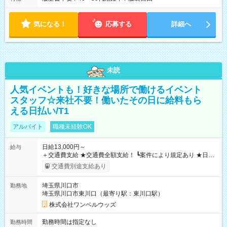
気になる！
応募する
詳細へ
未読
人気イベントも！好きな場所で働けるイベント
スタッフ☆来社不要！働いたその日に給料もら
える日払い/T1
アルバイト
職種未経験OK
日給13,000円～
給与
＋交通費支給 ★交通費全額支給！ ┗案件により規定あり ★日払
いOK！（規定あり） ┗働いたその日に現金GET♪ お仕事後はコ
交通費別途支給あり
ンビニATMから 日払い分を引き落とせます！ 【試用期間】試
用期間なし
埼玉県川口市
勤務地
埼玉県川口市東川口（最寄り駅：東川口駅）
株式会社ワンベルウッズ
勤務時間は指定なし
勤務時間