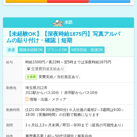
未読
【未経験OK】【深夜時給1875円】写真アルバ
ムの貼り付け・確認｜短期
派遣
職種未経験OK
ブランクOK
WEB登録・面接OK
時給1500円／夜22時～翌5時までは深夜時給1875円
給与
交通費別途支給あり
実費支給／当社規定あり。
交通費
埼玉県川口市
勤務地
川口駅からバス10分
/
赤羽駅からバス10分
情報・出版・メディア
(1)21:00-06:00(休憩60分) ※入社後の最初2～3週間は9:00～
勤務時間
18:00（実働8時間）の日勤で勤務になります
1ヶ月以上3ヶ月未満／即日～9/30まで（延長の可能性あり）
期間
履歴書不要
/
40～50代活躍中
/
服装自由
特徴