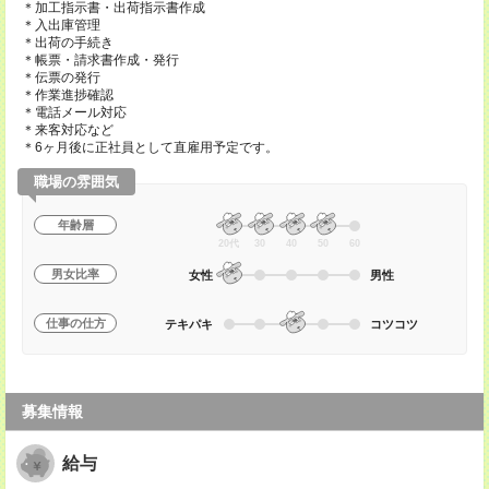
＊加工指示書・出荷指示書作成
＊入出庫管理
＊出荷の手続き
＊帳票・請求書作成・発行
＊伝票の発行
＊作業進捗確認
＊電話メール対応
＊来客対応など
＊6ヶ月後に正社員として直雇用予定です。
職場の雰囲気
年齢層
20代
30
40
50
60
男女比率
女性
男性
仕事の仕方
テキパキ
コツコツ
募集情報
給与