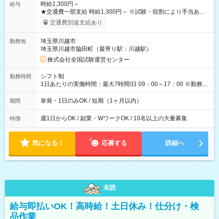
時給1,300円～
給与
★交通費一部支給 時給1,300円～ ※試験・役割により手当あり
※勤務回数により昇給あり 【即給（前払い）オプションあ
交通費別途支給あり
り！】 希望される場合、勤務から1週間ほどで給与の一部を受け
取れます。 ※手数料418円がかかります。 【過去試験日の収入
埼玉県川越市
勤務地
例】 ・河合塾模擬試験 8:30～17:30（休憩1時間） 時給1,300円
埼玉県川越市脇田町（最寄り駅：川越駅）
×8時間＝日収10,400円＋交通費 ※当日の役割により時給＋100
円の場合あり ・国家試験 7:00～13:30（休憩なし） 時給1,300
株式会社全国試験運営センター
円（役割手当＋100円）×6時間＝日収8,400円＋交通費 【試用期
間】試用期間なし
シフト制
勤務時間
1日あたりの実働時間：最大7時間/日 09：00～17：00 ※勤務時
間は 試験により異なります。
単発・1日のみOK / 短期（1ヶ月以内）
期間
週1日からOK / 副業・WワークOK / 10名以上の大量募集
特徴
気になる！
応募する
詳細へ
未読
給与即払いOK！高時給！土日休み！仕分け・検
品作業