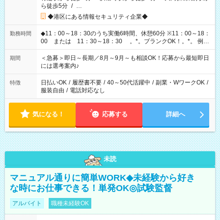
ら徒歩5分
/
…
◆港区にある情報セキュリティ企業◆
◆11：00～18：30のうち実働6時間、休憩60分 ※11：00～18：
勤務時間
00 または 11：30～18：30 。*。ブランクOK！。*。 例え
ば前職が、 在宅/財団法人/事務/コールセンター/受付/販売/カフェ
スタッフ スイーツ販売/ホテルフロント/化粧品販売/など 様々な
＜急募＞即日～長期／8月～9月～も相談OK！応募から最短即日
期間
業界から入社して活躍されています♪
には選考案内♪
日払いOK
/
履歴書不要
/
40～50代活躍中
/
副業・WワークOK
/
特徴
服装自由
/
電話対応なし
気になる！
応募する
詳細へ
未読
マニュアル通りに簡単WORK◆未経験から好き
な時にお仕事できる！単発OK◎試験監督
アルバイト
職種未経験OK