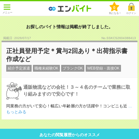
0
メニュー
気になる！
ログイン
お探しのバイト情報は掲載が終了しました。
掲載日 :2026
/
07
/
17
No.SSKCS2604388413
正社員登用予定＊賞与2回あり＊出荷指示書
作成など
紹介予定派遣
職種未経験OK
ブランクOK
WEB登録・面接OK
通販物流などの会社！３～４名のチームで業務に取
り組みますので安心です！
同業務の方がいて安心！幅広い年齢層の方が活躍中！コンビニも近
...
もっとみる
あなたの閲覧履歴からのオススメ