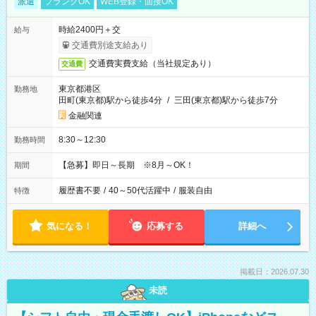
派遣
ブランクOK
WEB登録・面接OK
時給2400円＋交
給与
交通費別途支給あり
交通費実費支給（当社規定あり）
交通費
東京都港区
勤務地
田町(東京都)駅から徒歩4分
/
三田(東京都)駅から徒歩7分
金融関連
8:30～12:30
勤務時間
【急募】即日～長期 ※8月～OK！
期間
履歴書不要
/
40～50代活躍中
/
服装自由
特徴
気になる！
応募する
詳細へ
掲載日：2026.07.30
未読