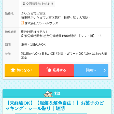
いOK！（規定あり） ┗働いたその日に現金GET♪ お仕事後はコ
交通費別途支給あり
ンビニATMから 日払い分を引き落とせます！ 【試用期間】試
用期間なし
さいたま市大宮区
勤務地
埼玉県さいたま市大宮区錦町（最寄り駅：大宮駅）
株式会社ワンベルウッズ
勤務時間は指定なし
勤務時間
変形労働時間制 想定労働時間160時間/月 【シフト例】 ・8：00
～21：00
単発・1日のみOK
期間
週1日からOK / 日払いOK / 副業・WワークOK / 10名以上の大量
特徴
募集
気になる！
応募する
詳細へ
未読
【未経験OK】【服装＆髪色自由！】お菓子のピ
ッキング・シール貼り｜短期