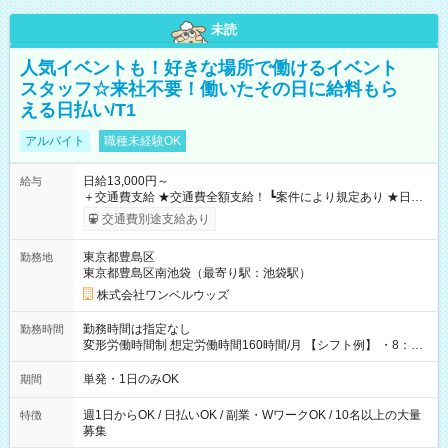
未読
人気イベントも！好きな場所で働けるイベント
スタッフ☆来社不要！働いたその日に給料もら
える日払い/T1
アルバイト
職種未経験OK
日給13,000円～
給与
＋交通費支給 ★交通費全額支給！ ┗案件により規定あり ★日払
いOK！（規定あり） ┗働いたその日に現金GET♪ お仕事後はコ
交通費別途支給あり
ンビニATMから 日払い分を引き落とせます！ 【試用期間】試
用期間なし
東京都豊島区
勤務地
東京都豊島区南池袋（最寄り駅：池袋駅）
株式会社ワンベルウッズ
勤務時間は指定なし
勤務時間
変形労働時間制 想定労働時間160時間/月 【シフト例】 ・8：00
～21：00
単発・1日のみOK
期間
週1日からOK / 日払いOK / 副業・WワークOK / 10名以上の大量
特徴
募集