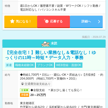
週1日からOK
/
履歴書不要
/
副業・WワークOK
/
シフト勤務
/
特徴
電話対応なし
/
パソコンスキル不要
気になる！
応募する
詳細へ
掲載日：2026.07.29
未読
【完全在宅！】難しい業務なし＆電話なし！ゆ
っくりの11時～時短＊データ入力・事務
派遣
職種未経験OK
ブランクOK
WEB登録・面接OK
◆時給1,700円＊日払い・週払いOK＊昇給あり♪【月収例】 ・約
給与
204,000円 （時給1,700円 × 実働6h × 20日）
交通費別途支給あり
◆全額支給 ＊家が少し遠くても安心！
交通費
20～25万円
月収例
東京都港区
勤務地
竹芝駅から徒歩2分
/
浜松町駅から徒歩4分
/
大門(東京都)駅か