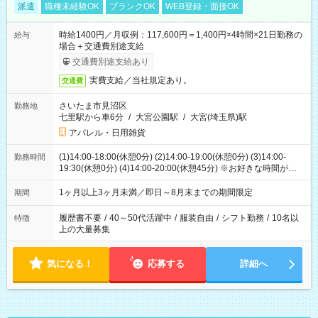
派遣
職種未経験OK
ブランクOK
WEB登録・面接OK
時給1400円／月収例：117,600円＝1,400円×4時間×21日勤務の
給与
場合＋交通費別途支給
交通費別途支給あり
実費支給／当社規定あり。
交通費
さいたま市見沼区
勤務地
七里駅から車6分
/
大宮公園駅
/
大宮(埼玉県)駅
アパレル・日用雑貨
(1)14:00-18:00(休憩0分) (2)14:00-19:00(休憩0分) (3)14:00-
勤務時間
19:30(休憩0分) (4)14:00-20:00(休憩45分) ※お好きな時間が選べ
ます
1ヶ月以上3ヶ月未満／即日～8月末までの期間限定
期間
履歴書不要
/
40～50代活躍中
/
服装自由
/
シフト勤務
/
10名以
特徴
上の大量募集
気になる！
応募する
詳細へ