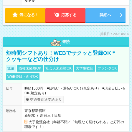
ル不要
気になる！
応募する
詳細へ
掲載日：2026.08.06
未読
短時間シフトあり！WEBでサクッと登録OK＊
クッキーなどの仕分け
派遣
職種未経験OK
社会人未経験OK
大学生歓迎
ブランクOK
WEB登録・面接OK
時給1500円 ■日払い・週払いOK！(規定あり) ■現金日払いも
給与
OK(規定あり)
交通費別途支給あり
東京都新宿区
勤務地
新宿駅
/
新宿三丁目駅
大手物流会社（年齢不問／「無理なく続けられる」と好評の
職場です！）