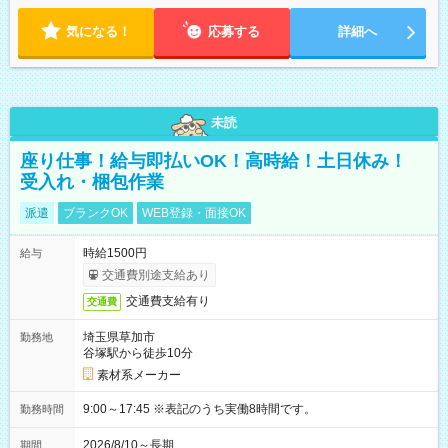
気になる！
応募する
詳細へ
未読
座り仕事！給与即払いOK！高時給！土日休み！
受入れ・梱包作業
派遣
ブランクOK
WEB登録・面接OK
時給1500円
給与
交通費別途支給あり
交通費支給有り
交通費
埼玉県草加市
勤務地
谷塚駅から徒歩10分
素材系メーカー
9:00～17:45 ※表記のうち実働8時間です。
勤務時間
2026/8/10～長期
期間