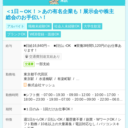
未読
＜1日～OK！＞あの有名企業も！展示会や株主
総会のお手伝い！
アルバイト
職種未経験OK
社会人未経験OK
大学生歓迎
ブランクOK
WEB登録・面接OK
■日給16,840円～ ■日払いOK ■実働3時間5,120円のお仕事あ
給与
ります！
交通費別途支給あり
一部支給
交通費
東京都千代田区
勤務地
東京駅
/
水道橋駅
/
有楽町駅
/
…
株式会社マッシュ
■シフト例 ・07:00～19:30 ・09:00～12:00 ・10:00～17:00 ・
勤務時間
18:00～23:00 ・19:00～07:00 ・20:00～09:00 ・22:00～06:00
etc ★最短で3時間で5,120円のお仕事から 15時間で2万円近く稼
げるお仕事も！ ご希望のお時間に合わせてご紹介！ ※シフトは
■１日のみ・1回だけお仕事OK！
期間
現場によって異なります。 ※勿論、休憩時間はあるのでご安心
ください！
週1日からOK
/
日払いOK
/
履歴書不要
/
副業・WワークOK
/
シ
特徴
フト勤務
/
10名以上の大量募集
/
電話対応なし
/
パソコンスキ