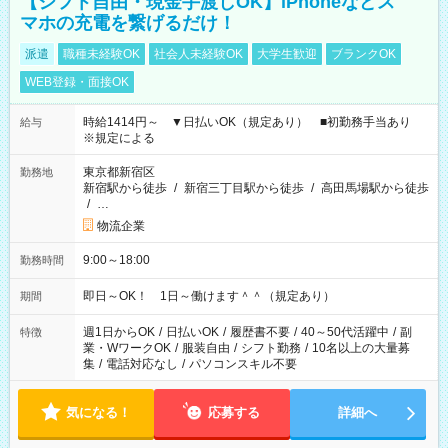
【シフト自由・現金手渡しOK】iPhoneなどス
マホの充電を繋げるだけ！
派遣
職種未経験OK
社会人未経験OK
大学生歓迎
ブランクOK
WEB登録・面接OK
時給1414円～ ▼日払いOK（規定あり） ■初勤務手当あり
給与
※規定による
東京都新宿区
勤務地
新宿駅から徒歩
/
新宿三丁目駅から徒歩
/
高田馬場駅から徒歩
/
…
物流企業
9:00～18:00
勤務時間
即日～OK！ 1日～働けます＾＾（規定あり）
期間
週1日からOK
/
日払いOK
/
履歴書不要
/
40～50代活躍中
/
副
特徴
業・WワークOK
/
服装自由
/
シフト勤務
/
10名以上の大量募
集
/
電話対応なし
/
パソコンスキル不要
気になる！
応募する
詳細へ