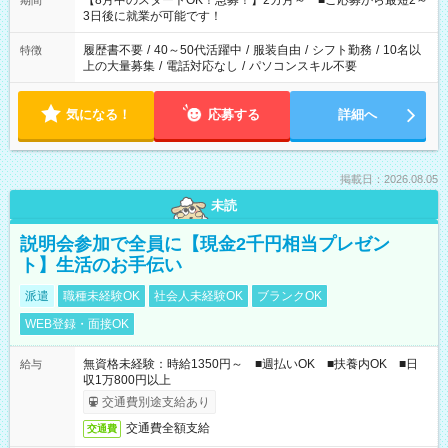
【8月中のスタートOK！急募！】2カ月～ ■ご応募から最短2～
期間
ね。 ※Wワーク希望の方へ 今ご覧のお仕事で希望する勤務時間
3日後に就業が可能です！
と、もう1つのお仕事の勤務時間。 合計で週40時間を超える場
合は応募できません。
履歴書不要
/
40～50代活躍中
/
服装自由
/
シフト勤務
/
10名以
特徴
上の大量募集
/
電話対応なし
/
パソコンスキル不要
気になる！
応募する
詳細へ
掲載日：2026.08.05
未読
説明会参加で全員に【現金2千円相当プレゼン
ト】生活のお手伝い
派遣
職種未経験OK
社会人未経験OK
ブランクOK
WEB登録・面接OK
無資格未経験：時給1350円～ ■週払いOK ■扶養内OK ■日
給与
収1万800円以上
交通費別途支給あり
交通費全額支給
交通費