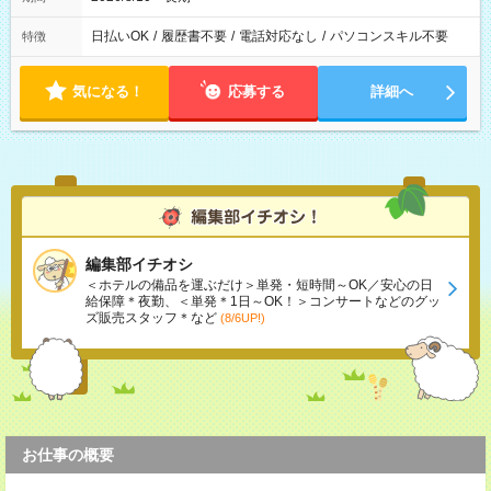
日払いOK
/
履歴書不要
/
電話対応なし
/
パソコンスキル不要
特徴
気になる！
応募する
詳細へ
編集部イチオシ
＜ホテルの備品を運ぶだけ＞単発・短時間～OK／安心の日
給保障＊夜勤、＜単発＊1日～OK！＞コンサートなどのグッ
ズ販売スタッフ＊など
(8/6UP!)
お仕事の概要