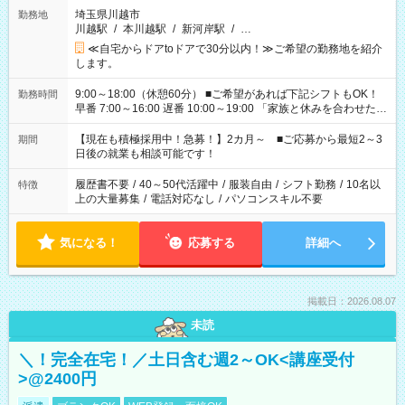
埼玉県川越市
勤務地
川越駅
/
本川越駅
/
新河岸駅
/
…
≪自宅からドアtoドアで30分以内！≫ご希望の勤務地を紹介
します。
9:00～18:00（休憩60分） ■ご希望があれば下記シフトもOK！
勤務時間
早番 7:00～16:00 遅番 10:00～19:00 「家族と休みを合わせた
い」 「余裕を持って夕飯の準備がしたい」 「できれば残業はし
たくない」 など、ご希望を教えてくださいね。 ※Wワーク希望
【現在も積極採用中！急募！】2カ月～ ■ご応募から最短2～3
期間
の方へ 今ご覧のお仕事で希望する勤務時間と、もう1つのお仕事
日後の就業も相談可能です！
の勤務時間。 合計で週40時間を超える場合は応募できません。
履歴書不要
/
40～50代活躍中
/
服装自由
/
シフト勤務
/
10名以
特徴
上の大量募集
/
電話対応なし
/
パソコンスキル不要
気になる！
応募する
詳細へ
掲載日：2026.08.07
未読
＼！完全在宅！／土日含む週2～OK<講座受付
>@2400円