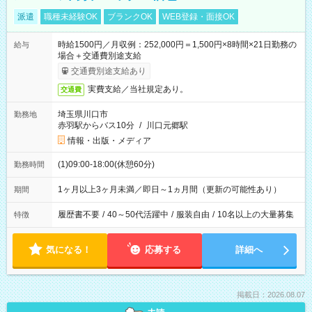
派遣
職種未経験OK
ブランクOK
WEB登録・面接OK
時給1500円／月収例：252,000円＝1,500円×8時間×21日勤務の
給与
場合＋交通費別途支給
交通費別途支給あり
実費支給／当社規定あり。
交通費
埼玉県川口市
勤務地
赤羽駅からバス10分
/
川口元郷駅
情報・出版・メディア
(1)09:00-18:00(休憩60分)
勤務時間
1ヶ月以上3ヶ月未満／即日～1ヵ月間（更新の可能性あり）
期間
履歴書不要
/
40～50代活躍中
/
服装自由
/
10名以上の大量募集
特徴
気になる！
応募する
詳細へ
掲載日：2026.08.07