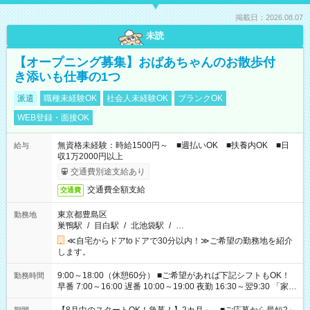
掲載日：2026.08.07
未読
【オープニング募集】おばあちゃんのお散歩付
き添いも仕事の1つ
派遣
職種未経験OK
社会人未経験OK
ブランクOK
WEB登録・面接OK
無資格未経験：時給1500円～ ■週払いOK ■扶養内OK ■日
給与
収1万2000円以上
交通費別途支給あり
交通費全額支給
交通費
東京都豊島区
勤務地
巣鴨駅
/
目白駅
/
北池袋駅
/
…
≪自宅からドアtoドアで30分以内！≫ご希望の勤務地を紹介
します。
9:00～18:00（休憩60分） ■ご希望があれば下記シフトもOK！
勤務時間
早番 7:00～16:00 遅番 10:00～19:00 夜勤 16:30～翌9:30 「家族
と休みを合わせたい」 「余裕を持って夕飯の準備がしたい」
「できれば残業はしたくない」 など、ご希望を教えてください