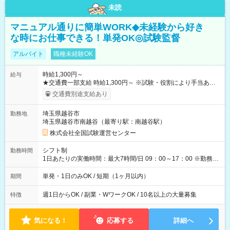
未読
マニュアル通りに簡単WORK◆未経験から好き
な時にお仕事できる！単発OK◎試験監督
アルバイト
職種未経験OK
時給1,300円～
給与
★交通費一部支給 時給1,300円～ ※試験・役割により手当あり
※勤務回数により昇給あり 【即給（前払い）オプションあ
交通費別途支給あり
り！】 希望される場合、勤務から1週間ほどで給与の一部を受け
取れます。 ※手数料418円がかかります。 【過去試験日の収入
埼玉県越谷市
勤務地
例】 ・河合塾模擬試験 8:30～17:30（休憩1時間） 時給1,300円
埼玉県越谷市南越谷（最寄り駅：南越谷駅）
×8時間＝日収10,400円＋交通費 ※当日の役割により時給＋100
円の場合あり ・国家試験 7:00～13:30（休憩なし） 時給1,300
株式会社全国試験運営センター
円（役割手当＋100円）×6時間＝日収8,400円＋交通費 【試用期
間】試用期間なし
シフト制
勤務時間
1日あたりの実働時間：最大7時間/日 09：00～17：00 ※勤務時
間は 試験により異なります。
単発・1日のみOK / 短期（1ヶ月以内）
期間
週1日からOK / 副業・WワークOK / 10名以上の大量募集
特徴
気になる！
応募する
詳細へ