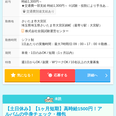
時給1,300円～
給与
★交通費一部支給 時給1,300円～ ※試験・役割により手当あり
※勤務回数により昇給あり 【即給（前払い）オプションあ
交通費別途支給あり
り！】 希望される場合、勤務から1週間ほどで給与の一部を受け
取れます。 ※手数料418円がかかります。 【過去試験日の収入
さいたま市大宮区
勤務地
例】 ・河合塾模擬試験 8:30～17:30（休憩1時間） 時給1,300円
埼玉県埼玉県さいたま市大宮区錦町（最寄り駅：大宮駅）
×8時間＝日収10,400円＋交通費 ※当日の役割により時給＋100
円の場合あり ・国家試験 7:00～13:30（休憩なし） 時給1,300
株式会社全国試験運営センター
円（役割手当＋100円）×6時間＝日収8,400円＋交通費 【試用期
間】試用期間なし
シフト制
勤務時間
1日あたりの実働時間：最大7時間/日 09：00～17：00 ※勤務時
間は 試験により異なります。
単発・1日のみOK / 短期（1ヶ月以内）
期間
週1日からOK / 副業・WワークOK / 10名以上の大量募集
特徴
気になる！
応募する
詳細へ
未読
【土日休み】【1ヶ月短期】高時給1500円！ア
ルバムの中身チェック・梱包