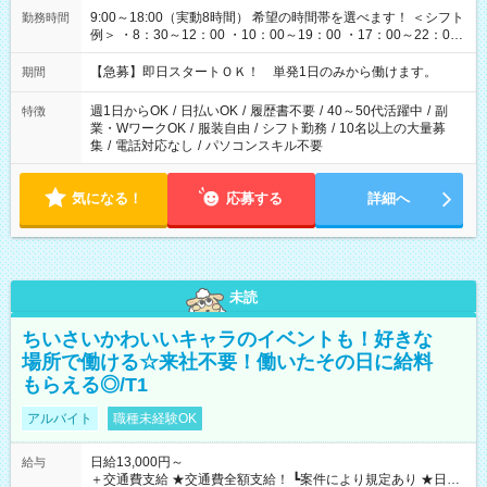
9:00～18:00（実動8時間） 希望の時間帯を選べます！ ＜シフト
勤務時間
例＞ ・8：30～12：00 ・10：00～19：00 ・17：00～22：00
・13：00～22：00 ・22：00～翌6：00 など
【急募】即日スタートＯＫ！ 単発1日のみから働けます。
期間
週1日からOK
/
日払いOK
/
履歴書不要
/
40～50代活躍中
/
副
特徴
業・WワークOK
/
服装自由
/
シフト勤務
/
10名以上の大量募
集
/
電話対応なし
/
パソコンスキル不要
気になる！
応募する
詳細へ
未読
ちいさいかわいいキャラのイベントも！好きな
場所で働ける☆来社不要！働いたその日に給料
もらえる◎/T1
アルバイト
職種未経験OK
日給13,000円～
給与
＋交通費支給 ★交通費全額支給！ ┗案件により規定あり ★日払