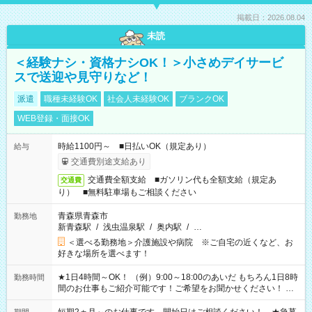
掲載日：2026.08.04
未読
＜経験ナシ・資格ナシOK！＞小さめデイサービ
スで送迎や見守りなど！
派遣
職種未経験OK
社会人未経験OK
ブランクOK
WEB登録・面接OK
時給1100円～ ■日払いOK（規定あり）
給与
交通費別途支給あり
交通費全額支給 ■ガソリン代も全額支給（規定あ
交通費
り） ■無料駐車場もご相談ください
青森県青森市
勤務地
新青森駅
/
浅虫温泉駅
/
奥内駅
/
…
＜選べる勤務地＞介護施設や病院 ※ご自宅の近くなど、お
好きな場所を選べます！
★1日4時間～OK！ （例）9:00～18:00のあいだ もちろん1日8時
勤務時間
間のお仕事もご紹介可能です！ご希望をお聞かせください！ ★
家庭の都合でお休みが必要な場合も遠慮なくご相談ください。
※週最低15時間以上の勤務が必要です