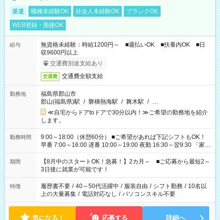
派遣
職種未経験OK
社会人未経験OK
ブランクOK
WEB登録・面接OK
無資格未経験：時給1200円～ ■週払いOK ■扶養内OK ■日
給与
収9600円以上
交通費別途支給あり
交通費全額支給
交通費
福島県郡山市
勤務地
郡山(福島県)駅
/
磐梯熱海駅
/
舞木駅
/
…
≪自宅からドアtoドアで30分以内！≫ご希望の勤務地を紹介
します。
9:00～18:00（休憩60分） ■ご希望があれば下記シフトもOK！
勤務時間
早番 7:00～16:00 遅番 10:00～19:00 夜勤 16:30～翌9:30 「家族
と休みを合わせたい」 「余裕を持って夕飯の準備がしたい」
「できれば残業はしたくない」 など、ご希望を教えてください
【8月中のスタートOK！急募！】2カ月～ ■ご応募から最短2～
期間
ね。 ※Wワーク希望の方へ 今ご覧のお仕事で希望する勤務時間
3日後に就業が可能です！
と、もう1つのお仕事の勤務時間。 合計で週40時間を超える場
合は応募できません。
履歴書不要
/
40～50代活躍中
/
服装自由
/
シフト勤務
/
10名以
特徴
上の大量募集
/
電話対応なし
/
パソコンスキル不要
気になる！
応募する
詳細へ