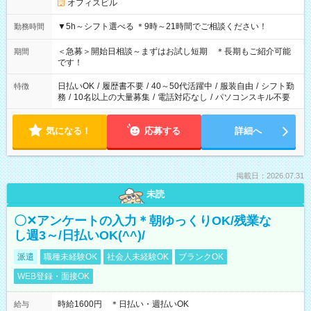
オフィスビル
▼5h～シフト選べる ＊9時～21時間でご相談ください！
勤務時間
＜急募＞開始日相談～まずはお試し短期 ＊長期もご紹介可能
期間
です！
日払いOK
/
履歴書不要
/
40～50代活躍中
/
服装自由
/
シフト勤
特徴
務
/
10名以上の大量募集
/
電話対応なし
/
パソコンスキル不要
気になる！
応募する
詳細へ
掲載日：2026.07.31
未読
〇✕アンケートの入力＊朝ゆっくりOK/残業な
し週3～/日払いOK(^^)/
派遣
職種未経験OK
社会人未経験OK
ブランクOK
WEB登録・面接OK
時給1600円 ＊日払い・週払いOK
給与