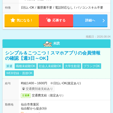
日払いOK
/
履歴書不要
/
電話対応なし
/
パソコンスキル不要
特徴
気になる！
応募する
詳細へ
掲載日：2026.08.04
未読
シンプル＆こつこつ！スマホアプリの会員情報
の確認【週3日～OK】
派遣
職種未経験OK
社会人未経験OK
大学生歓迎
ブランクOK
WEB登録・面接OK
時給1400～1600円 ※日払いOK(規定あり)
給与
交通費別途支給あり
交通費支給（規定あり）
交通費
仙台市青葉区
勤務地
仙台駅から徒歩3分