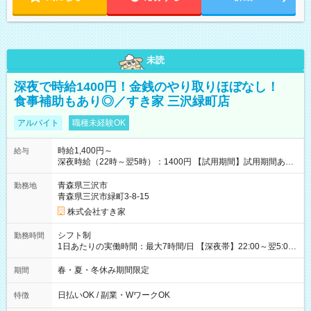
未読
深夜で時給1400円！金銭のやり取りほぼなし！
食事補助もあり◎／すき家 三沢緑町店
アルバイト
職種未経験OK
時給1,400円～
給与
深夜時給（22時～翌5時）：1400円 【試用期間】試用期間あり
試用期間の長さ：1ヶ月 雇用形態、給与は本採用時と同じです。
試用期間の実態は30日（※条件変更なし）ですが、切り上げで
青森県三沢市
勤務地
一ヶ月とさせていただきます。 研修制度あり：15時間(研修中も
青森県三沢市緑町3-8-15
同時給）
株式会社すき家
シフト制
勤務時間
1日あたりの実働時間：最大7時間/日 【深夜帯】22:00～翌5:00
週2日～・1日2h～OK◎ ※22:00から翌5:00までは18歳以上の方
のみ勤務可能です（18歳未満の深夜業務禁止のため） ★深夜で
春・夏・冬休み期間限定
期間
も安心して働けます★ すき家では、ワンオペを禁止していま
す。 必ず、2名以上での勤務を行いますので、安心して働けま
日払いOK / 副業・WワークOK
特徴
す。