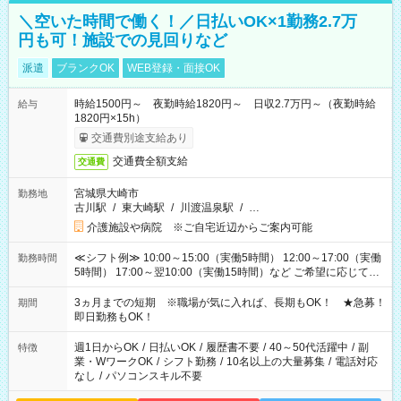
＼空いた時間で働く！／日払いOK×1勤務2.7万
円も可！施設での見回りなど
派遣
ブランクOK
WEB登録・面接OK
時給1500円～ 夜勤時給1820円～ 日収2.7万円～（夜勤時給
給与
1820円×15h）
交通費別途支給あり
交通費全額支給
交通費
宮城県大崎市
勤務地
古川駅
/
東大崎駅
/
川渡温泉駅
/
…
介護施設や病院 ※ご自宅近辺からご案内可能
≪シフト例≫ 10:00～15:00（実働5時間） 12:00～17:00（実働
勤務時間
5時間） 17:00～翌10:00（実働15時間）など ご希望に応じて、
働く時間は調整できます！ お気軽に担当へ相談ください！
3ヵ月までの短期 ※職場が気に入れば、長期もOK！ ★急募！
期間
即日勤務もOK！
週1日からOK
/
日払いOK
/
履歴書不要
/
40～50代活躍中
/
副
特徴
業・WワークOK
/
シフト勤務
/
10名以上の大量募集
/
電話対応
なし
/
パソコンスキル不要