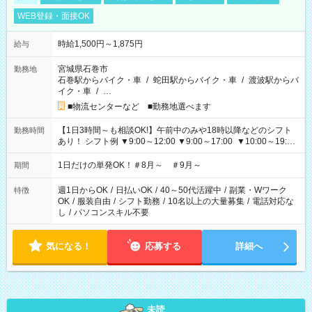
WEB登録・面接OK
時給1,500円～1,875円
給与
宮城県石巻市
勤務地
石巻駅からバイク・車
/
蛇田駅からバイク・車
/
渡波駅からバ
イク・車
/
…
■物流センターなど ■勤務地選べます
【1日3時間～も相談OK!】午前中のみや18時以降などのシフト
勤務時間
あり！ シフト例 ▼9:00～12:00 ▼9:00～17:00 ▼10:00～19:00
▼18:00～21:00
1日だけの単発OK！＃8月～ ＃9月～
期間
週1日からOK
/
日払いOK
/
40～50代活躍中
/
副業・Wワーク
特徴
OK
/
服装自由
/
シフト勤務
/
10名以上の大量募集
/
電話対応な
し
/
パソコンスキル不要
気になる！
応募する
詳細へ
未読