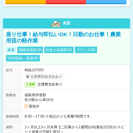
未読
座り仕事！給与即払いOK！日勤のお仕事！農業
用苗の軽作業
派遣
職種未経験OK
社会人未経験OK
ブランクOK
WEB登録・面接OK
時給1070円
給与
交通費別途支給あり
交通費支給有り
交通費
福島県伊達郡
勤務地
松川駅から車16分
製造外
8:30～17:00 ※表記のうち実働7時間です。
勤務時間
1ヶ月以上3ヶ月未満【ご応募から1週間以内(最短2日目)のスピ
期間
ード就業が可能】即日～