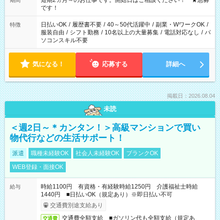
短期2ヵ月～のお仕事です。開始日はご相談ください！ ★急募
期間
です！
日払いOK
/
履歴書不要
/
40～50代活躍中
/
副業・WワークOK
/
特徴
服装自由
/
シフト勤務
/
10名以上の大量募集
/
電話対応なし
/
パ
ソコンスキル不要
気になる！
応募する
詳細へ
掲載日：2026.08.04
未読
＜週2日～＊カンタン！＞高級マンションで買い
物代行などの生活サポート！
派遣
職種未経験OK
社会人未経験OK
ブランクOK
WEB登録・面接OK
時給1100円 有資格・有経験時給1250円 介護福祉士時給
給与
1440円 ■日払いOK（規定あり）※即日払い不可
交通費別途支給あり
交通費全額支給 ■ガソリン代も全額支給（規定あ
交通費