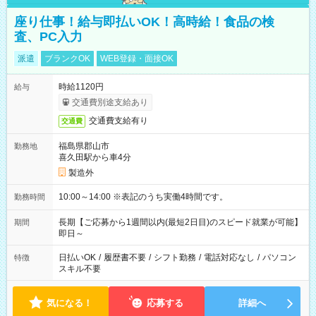
座り仕事！給与即払いOK！高時給！食品の検
査、PC入力
派遣
ブランクOK
WEB登録・面接OK
時給1120円
給与
交通費別途支給あり
交通費支給有り
交通費
福島県郡山市
勤務地
喜久田駅から車4分
製造外
10:00～14:00 ※表記のうち実働4時間です。
勤務時間
長期【ご応募から1週間以内(最短2日目)のスピード就業が可能】
期間
即日～
日払いOK
/
履歴書不要
/
シフト勤務
/
電話対応なし
/
パソコン
特徴
スキル不要
気になる！
応募する
詳細へ