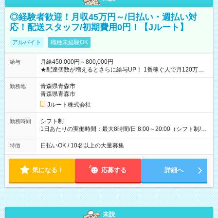
◎経験者歓迎！月収45万円～/日払い・週払い対
応！配送スタッフ/初期費用0円！【Jルート】
アルバイト
職種未経験OK
月給450,000円～800,000円
給与
★配達個数が増えるとさらに給与UP！ 1番稼ぐ人で月120万ほ
ど！ ・主要都市エリア 月収55万円／週5日稼働 月収65万~112
万円／週6日稼働 ・地方郊外エリア 月収40万円／週5日稼働 月
青森県青森市
勤務地
収40万円~50万円／週6日稼働 ＜モデルイメージ＞ ■月収50万
青森県青森市
円 (27歳男性/江東区在住)※元建築関係 1日150個配達×25日勤務
Jルート株式会社
(日休み) ■月収80万円(43歳男性/墨田区在住)※元営業 1日200個
配達×25日勤務(月休み) 【試用期間】試用期間なし
シフト制
勤務時間
1日あたりの実働時間：最大8時間/日 8:00～20:00（シフト制/実
働8時間） ※週5日勤務（場所次第では週4も有り） ※配達状況
によって時間外での勤務可能性有り ※案件により多少の前後あ
日払いOK / 10名以上の大量募集
特徴
り ※配達が完了次第、帰社OKです
気になる！
応募する
詳細へ
未読