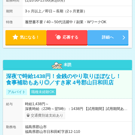
(1)10:00-15:00(休憩0分)
勤務時間
3ヶ月以上／即日～長期（2ヶ月更新）
期間
履歴書不要
/
40～50代活躍中
/
副業・WワークOK
特徴
気になる！
応募する
詳細へ
未読
深夜で時給1438円！金銭のやり取りほぼなし！
食事補助もあり◎／すき家 4号郡山日和田店
アルバイト
職種未経験OK
時給1,438円～
給与
深夜時給（22時～翌5時）：1438円 【試用期間】試用期間あり
試用期間の長さ：1ヶ月 雇用形態、給与は本採用時と同じです。
交通費別途支給あり
試用期間の実態は30日（※条件変更なし）ですが、切り上げで
一ヶ月とさせていただきます。 研修制度あり：15時間(研修中も
福島県郡山市
勤務地
同時給）
福島県郡山市日和田町字原12-110