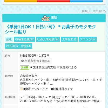
掲載日：2026.08.05
未読
《単発1日OK！日払い可》＊お菓子のモクモク
シール貼り
派遣
職種未経験OK
社会人未経験OK
大学生歓迎
ブランクOK
WEB登録・面接OK
時給1,500円～1,875円
給与
交通費別途支給あり
■ 交通費規定内支給 ※派遣先による
交通費
宮城県名取市
勤務地
名取駅からバイク・車
/
仙台空港(鉄道)駅からバイク・車
/
館
腰駅からバイク・車
/
…
■物流センターなど ■勤務地選べます
＜1日3時間～OK！＞ ▼ 例えば… ▼ 15:00～18:00 15:00～
勤務時間
22:00 17:00～22:00 など こちら以外の時間もお気軽にご相談く
ださい！