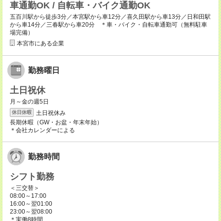
車通勤OK / 自転車・バイク通勤OK
五百川駅から徒歩3分／本宮駅から車12分／喜久田駅から車13分／日和田駅
から車14分／三春駅から車20分 ＊車・バイク・自転車通勤可（無料駐車
場完備）
本宮市にある企業
勤務曜日
土日祝休
月～金の週5日
土日祝休み
休日休暇
長期休暇（GW・お盆・年末年始）
＊会社カレンダーによる
勤務時間
シフト勤務
＜三交替＞
08:00～17:00
16:00～翌01:00
23:00～翌08:00
＊実働8時間