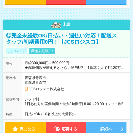
未読
◎完全未経験OK/日払い・週払い対応！配送ス
タッフ/初期費用0円！【JCSロジスコ】
アルバイト
職種未経験OK
月給300,000円～500,000円
給与
★配達個数が増えるとさらに給与UP！ 1番稼ぐ人で月120万ほ
ど！ ・主要都市エリア 月収55万円／週5日稼働 月収65万~112
万円／週6日稼働 ・地方郊外エリア 月収40万円／週5日稼働 月
青森県青森市
勤務地
収40万円~50万円／週6日稼働 ＜モデルイメージ＞ ■月収50万
青森県青森市
円 (27歳男性/江東区在住)※元建築関係 1日150個配達×25日勤務
JCSロジスコ株式会社
(日休み) ■月収80万円(43歳男性/墨田区在住)※元営業 1日200個
配達×25日勤務(月休み) 【試用期間】試用期間なし
シフト制
勤務時間
1日あたりの実働時間：最大8時間/日 8:00～20:00（シフト制/実
働8時間） ※週5日勤務（場所次第では週4も有り） ※配達状況
によって時間外での勤務可能性有り ※案件により多少の前後あ
日払いOK / 10名以上の大量募集
特徴
り ※配達が完了次第、帰社OKです
気になる！
応募する
詳細へ