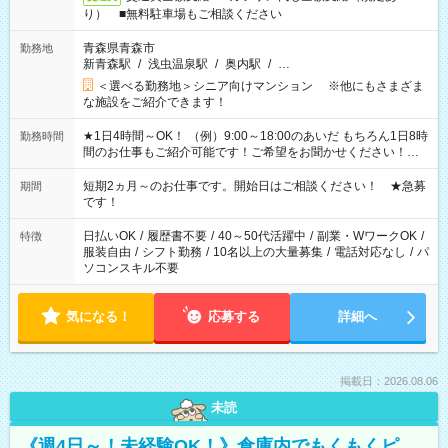
り） ■無料駐車場もご相談ください
青森県青森市
勤務地
新青森駅
/
浅虫温泉駅
/
奥内駅
/
…
＜選べる勤務地＞シニア向けマンション ※他にもさまざま
な施設をご紹介できます！
★1日4時間～OK！ （例）9:00～18:00のあいだ もちろん1日8時
勤務時間
間のお仕事もご紹介可能です！ご希望をお聞かせください！★
家庭の都合でお休みが必要な場合も遠慮なくご相談ください。
※週最低15時間以上の勤務が必要です
短期2ヵ月～のお仕事です。開始日はご相談ください！ ★急募
期間
です！
日払いOK
/
履歴書不要
/
40～50代活躍中
/
副業・WワークOK
/
特徴
服装自由
/
シフト勤務
/
10名以上の大量募集
/
電話対応なし
/
パ
ソコンスキル不要
気になる！
応募する
詳細へ
掲載日：2026.08.06
未読
《週4日～！未経験OK！》倉庫内でもくもくピ