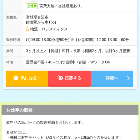
実費支給／当社規定あり。
交通費
宮城県岩沼市
勤務地
館腰駅から車15分
物流・ロジスティクス
(1)09:00-18:00(休憩60分) ※【休憩時間】12:00-13:00（60分）
勤務時間
3ヶ月以上／【長期】即日～長期（初回2ヶ月、以降3ヶ月更新）
期間
履歴書不要
/
40～50代活躍中
/
副業・WワークOK
特徴
気になる！
応募する
詳細へ
お仕事の概要
飲料品の紙パックの製造補助をお願いします。
具体的には…
・機械に材料をセット（A3サイズ程度、5～10kgのものを扱います）