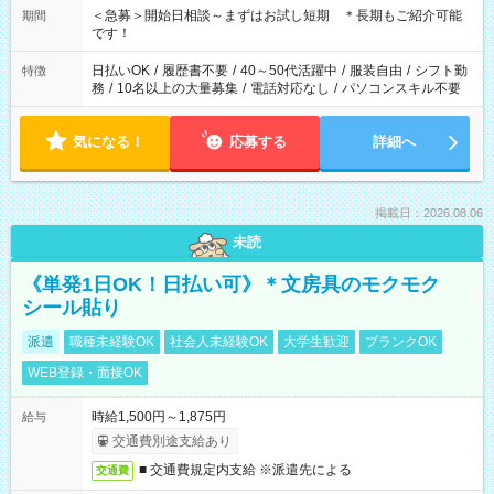
＜急募＞開始日相談～まずはお試し短期 ＊長期もご紹介可能
期間
です！
日払いOK
/
履歴書不要
/
40～50代活躍中
/
服装自由
/
シフト勤
特徴
務
/
10名以上の大量募集
/
電話対応なし
/
パソコンスキル不要
気になる！
応募する
詳細へ
掲載日：2026.08.06
未読
《単発1日OK！日払い可》＊文房具のモクモク
シール貼り
派遣
職種未経験OK
社会人未経験OK
大学生歓迎
ブランクOK
WEB登録・面接OK
時給1,500円～1,875円
給与
交通費別途支給あり
■ 交通費規定内支給 ※派遣先による
交通費