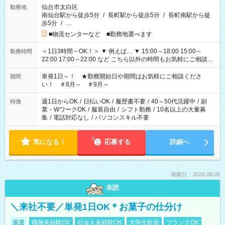
仙台市太白区
勤務地
南仙台駅から徒歩5分
/
長町駅から徒歩5分
/
長町南駅から徒
歩5分
/
…
■物流センターなど ■勤務地選べます
＜1日3時間～OK！＞ ▼ 例えば… ▼ 15:00～18:00 15:00～
勤務時間
22:00 17:00～22:00 など こちら以外の時間もお気軽にご相談く
ださい！
単発1日～！ ★勤務開始日や期間はお気軽にご相談くださ
期間
い！ ＃8月～ ＃9月～
週1日からOK
/
日払いOK
/
履歴書不要
/
40～50代活躍中
/
副
特徴
業・WワークOK
/
服装自由
/
シフト勤務
/
10名以上の大量募
集
/
電話対応なし
/
パソコンスキル不要
気になる！
応募する
詳細へ
掲載日：2026.08.05
未読
＼来社不要／単発1日OK＊お菓子の仕分け
派遣
職種未経験OK
社会人未経験OK
大学生歓迎
ブランクOK