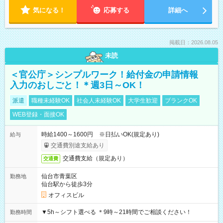
気になる！
応募する
詳細へ
掲載日：2026.08.05
未読
＜官公庁＞シンプルワーク！給付金の申請情報
入力のおしごと！＊週3日～OK！
派遣
職種未経験OK
社会人未経験OK
大学生歓迎
ブランクOK
WEB登録・面接OK
時給1400～1600円 ※日払いOK(規定あり)
給与
交通費別途支給あり
交通費支給（規定あり）
交通費
仙台市青葉区
勤務地
仙台駅から徒歩3分
オフィスビル
▼5h～シフト選べる ＊9時～21時間でご相談ください！
勤務時間