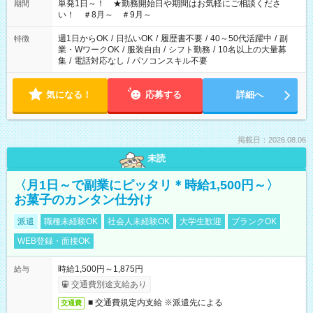
単発1日～！ ★勤務開始日や期間はお気軽にご相談くださ
期間
い！ ＃8月～ ＃9月～
週1日からOK
/
日払いOK
/
履歴書不要
/
40～50代活躍中
/
副
特徴
業・WワークOK
/
服装自由
/
シフト勤務
/
10名以上の大量募
集
/
電話対応なし
/
パソコンスキル不要
気になる！
応募する
詳細へ
掲載日：2026.08.06
未読
〈月1日～で副業にピッタリ＊時給1,500円～〉
お菓子のカンタン仕分け
派遣
職種未経験OK
社会人未経験OK
大学生歓迎
ブランクOK
WEB登録・面接OK
時給1,500円～1,875円
給与
交通費別途支給あり
■ 交通費規定内支給 ※派遣先による
交通費