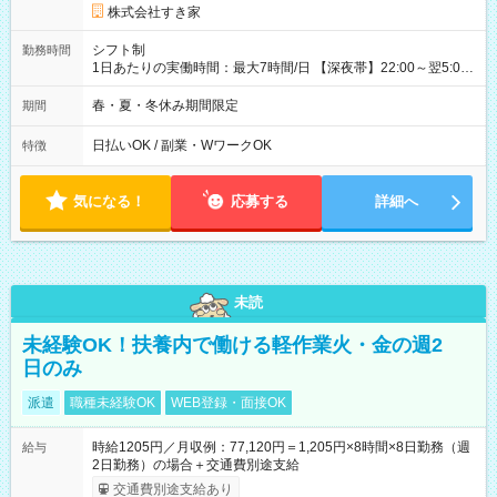
株式会社すき家
シフト制
勤務時間
1日あたりの実働時間：最大7時間/日 【深夜帯】22:00～翌5:00
週2日～・1日2h～OK◎ ※22:00から翌5:00までは18歳以上の方
のみ勤務可能です（18歳未満の深夜業務禁止のため） ★深夜で
春・夏・冬休み期間限定
期間
も安心して働けます★ すき家では、ワンオペを禁止していま
す。 必ず、2名以上での勤務を行いますので、安心して働けま
日払いOK / 副業・WワークOK
特徴
す。
気になる！
応募する
詳細へ
未読
未経験OK！扶養内で働ける軽作業火・金の週2
日のみ
派遣
職種未経験OK
WEB登録・面接OK
時給1205円／月収例：77,120円＝1,205円×8時間×8日勤務（週
給与
2日勤務）の場合＋交通費別途支給
交通費別途支給あり