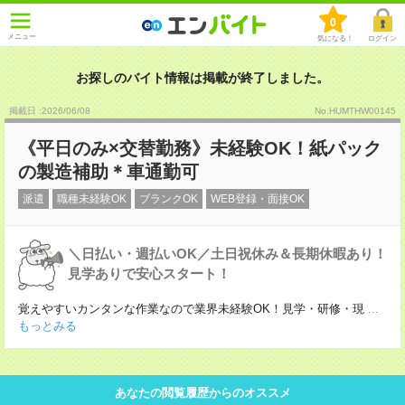
0
メニュー
気になる！
ログイン
お探しのバイト情報は掲載が終了しました。
掲載日 :2026
/
06
/
08
No.HUMTHW00145
《平日のみ×交替勤務》未経験OK！紙パック
の製造補助＊車通勤可
派遣
職種未経験OK
ブランクOK
WEB登録・面接OK
＼日払い・週払いOK／土日祝休み＆長期休暇あり！
見学ありで安心スタート！
覚えやすいカンタンな作業なので業界未経験OK！見学・研修・現
...
もっとみる
あなたの閲覧履歴からのオススメ