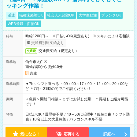
ッキング作業！
派遣
職種未経験OK
社会人未経験OK
大学生歓迎
ブランクOK
WEB登録・面接OK
時給1200円～ ※日払いOK(規定あり) ※スキルにより応相談
給与
交通費別途支給あり
交通費支給（規定あり）
交通費
仙台市太白区
勤務地
南仙台駅から徒歩15分
倉庫
▼7h～シフト選べる ・09：00～17：00 ・12：00～20：00な
勤務時間
ど ＊7時～21時の間でご相談ください！
＜急募＞開始日相談～まずはお試し短期 ＊長期もご紹介可能
期間
です！
日払いOK
/
履歴書不要
/
40～50代活躍中
/
服装自由
/
シフト勤
特徴
務
/
10名以上の大量募集
/
パソコンスキル不要
気になる！
応募する
詳細へ