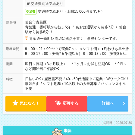
交通費別途支給あり
交通時支給あり（上限15,000円まで/月）
交通費
仙台市青葉区
勤務地
青葉通一番町駅から徒歩5分
/
あおば通駅から徒歩7分
/
仙台
駅から徒歩8分
/
…
青葉通一番町駅周辺に拠点を置く、事務センターです。
9：00～21：00の中で実働7ｈ～ ＜シフト例＞ ●終わりも早め派
勤務時間
9：00-17：00（実働7ｈ/休憩1ｈ） 9：00-18：00（実働8ｈ/休
憩1ｈ） 10：00-19：00（実働8ｈ/休憩1ｈ） ●朝ゆっくり派
11：00-20：00（実働8ｈ/休憩1ｈ） 12：00-20：00（実働7ｈ/
即日～長期（3ヶ月以上） ＊1ヶ月～お試し短期OK ＊9月～
期間
休憩1ｈ） 12：00-21：00（実働8ｈ/休憩1ｈ） 13：00-22：
など開始日ご相談OK
00（実働8ｈ/休憩1ｈ） ＊時間帯固定OK
日払いOK
/
履歴書不要
/
40～50代活躍中
/
副業・WワークOK
/
特徴
服装自由
/
シフト勤務
/
10名以上の大量募集
/
パソコンスキル
不要
気になる！
応募する
詳細へ
掲載日：2026.07.30
未読