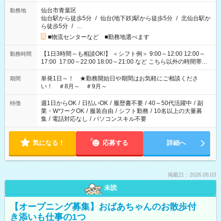
仙台市青葉区
勤務地
仙台駅から徒歩5分
/
仙台(地下鉄)駅から徒歩5分
/
北仙台駅か
ら徒歩5分
/
…
■物流センターなど ■勤務地選べます
【1日3時間～も相談OK!】 ＜シフト例＞ 9:00～12:00 12:00～
勤務時間
17:00 17:00～22:00 18:00～21:00 など こちら以外の時間帯も
お気軽にご相談ください！
単発1日～！ ★勤務開始日や期間はお気軽にご相談くださ
期間
い！ ＃8月～ ＃9月～
週1日からOK
/
日払いOK
/
履歴書不要
/
40～50代活躍中
/
副
特徴
業・WワークOK
/
服装自由
/
シフト勤務
/
10名以上の大量募
集
/
電話対応なし
/
パソコンスキル不要
気になる！
応募する
詳細へ
掲載日：2026.08.03
未読
【オープニング募集】おばあちゃんのお散歩付
き添いも仕事の1つ