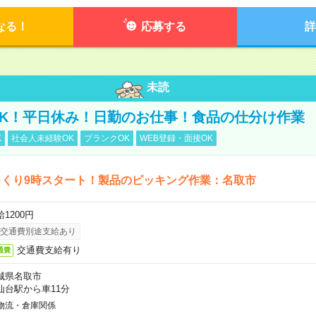
なる！
応募する
詳
未読
K！平日休み！日勤のお仕事！食品の仕分け作業
K
社会人未経験OK
ブランクOK
WEB登録・面接OK
っくり9時スタート！製品のピッキング作業：名取市
1200円
交通費別途支給あり
交通費支給有り
通費
城県名取市
仙台駅から車11分
物流・倉庫関係