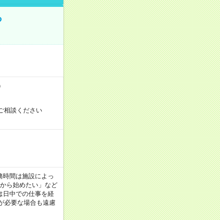
る
）
ご相談ください
！
 ※勤務時間は施設によっ
間から始めたい」など
は日中での仕事を経
が必要な場合も遠慮