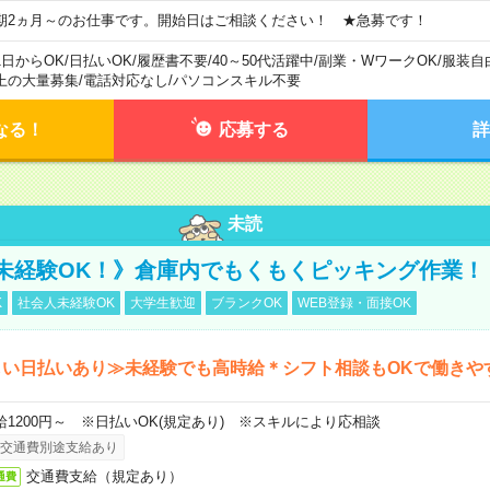
期2ヵ月～のお仕事です。開始日はご相談ください！ ★急募です！
1日からOK
/
日払いOK
/
履歴書不要
/
40～50代活躍中
/
副業・WワークOK
/
服装自
上の大量募集
/
電話対応なし
/
パソコンスキル不要
なる！
応募する
詳
未読
未経験OK！》倉庫内でもくもくピッキング作業！
K
社会人未経験OK
大学生歓迎
ブランクOK
WEB登録・面接OK
しい日払いあり≫未経験でも高時給＊シフト相談もOKで働きや
給1200円～ ※日払いOK(規定あり) ※スキルにより応相談
交通費別途支給あり
交通費支給（規定あり）
通費