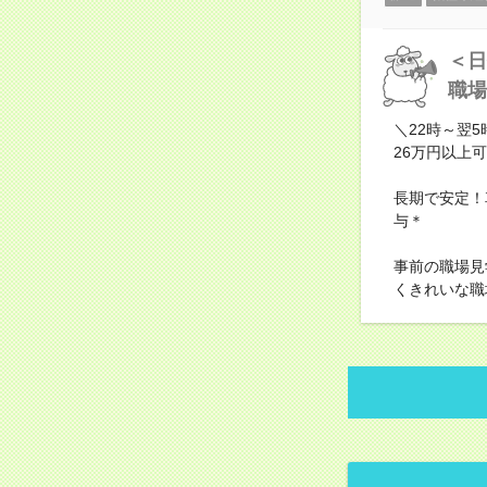
＜日
職場
＼22時～翌
26万円以上
長期で安定！
与＊
事前の職場見
くきれいな職