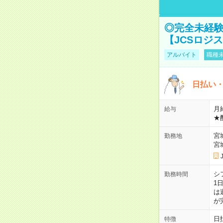
◎完全未経験
【JCSロジ
アルバイト
職種未
日払い・
月給
給与
★
宮
勤務地
宮
シ
勤務時間
1
は
が
日
特徴