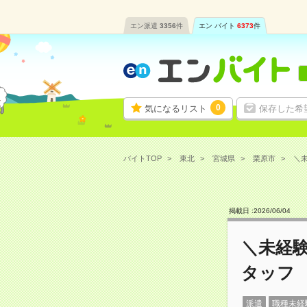
エン派遣
3356
件
エン バイト
6373
件
0
気になるリスト
保存した希
バイトTOP
東北
宮城県
栗原市
＼未
掲載日 :
2026
/
06
/
04
＼未経
タッフ
派遣
職種未経