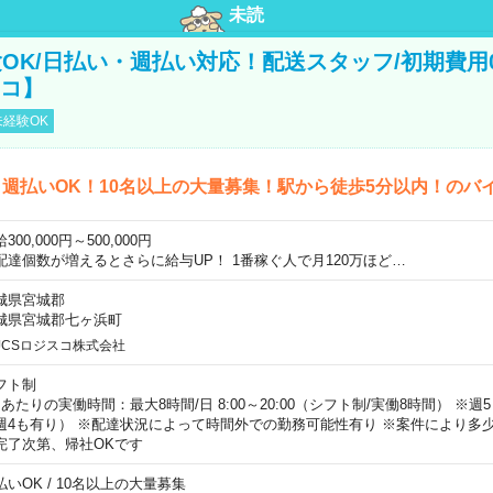
未読
OK/日払い・週払い対応！配送スタッフ/初期費用
スコ】
経験OK
週払いOK！10名以上の大量募集！駅から徒歩5分以内！のバ
300,000円～500,000円
配達個数が増えるとさらに給与UP！ 1番稼ぐ人で月120万ほど…
城県宮城郡
城県宮城郡七ヶ浜町
JCSロジスコ株式会社
フト制
日あたりの実働時間：最大8時間/日 8:00～20:00（シフト制/実働8時間） ※
週4も有り） ※配達状況によって時間外での勤務可能性有り ※案件により多少
完了次第、帰社OKです
払いOK / 10名以上の大量募集