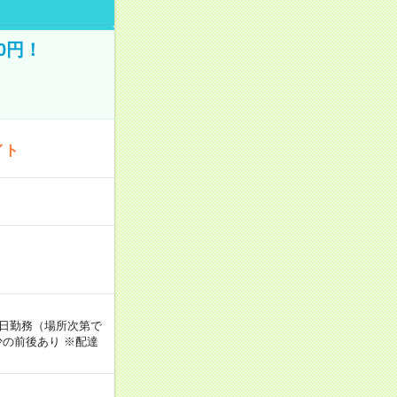
0円！
イト
週5日勤務（場所次第で
の前後あり ※配達