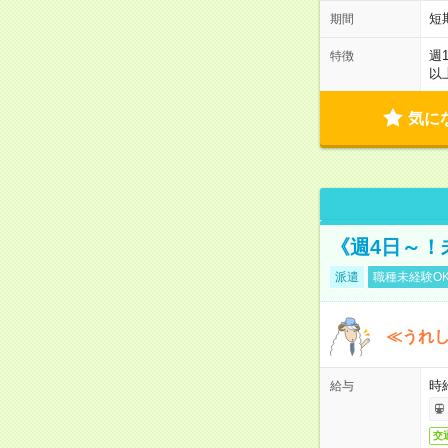
短
期間
週
特徴
以
気に
《週4日～！
派遣
職種未経験O
≪うれ
時
給与
交