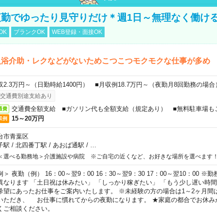
勤でゆったり見守りだけ＊週1日～無理なく働け
OK
ブランクOK
WEB登録・面接OK
入浴介助・レクなどがないためこつこつモクモクな仕事が多め
収2.3万円～（日勤時給1400円） ■月収例18.7万円～（夜勤月8回勤務の場合
交通費別途支給あり
交通費全額支給 ■ガソリン代も全額支給（規定あり） ■無料駐車場も
通費
15～20万円
収例
台市青葉区
子駅
/
北四番丁駅
/
あおば通駅
/
…
＜選べる勤務地＞介護施設や病院 ※ご自宅の近くなど、お好きな場所を選べます
例＞ 夜勤（例） 16：00～翌9：00 16：30～翌9：30 17：00～翌10：00
異なります 「土日祝は休みたい」 「しっかり稼ぎたい」 「もう少し遅い時
希望にあったお仕事をご案内いたします。 ※未経験の方の場合は1～2ヶ月間
いただき、 お仕事に慣れてからの夜勤になります。 ★家庭の都合でお休み
くご相談ください。