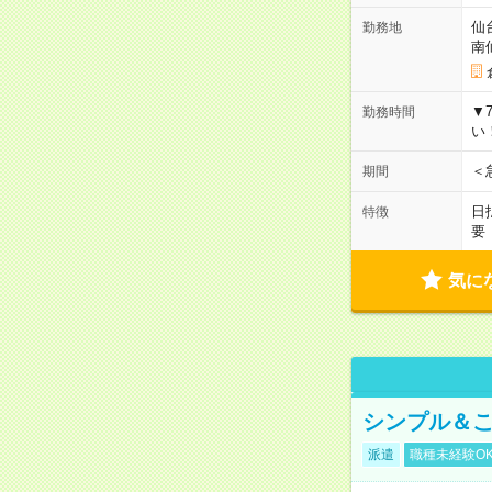
仙
勤務地
南
▼
勤務時間
い
＜
期間
日
特徴
要
気に
シンプル＆こ
派遣
職種未経験O