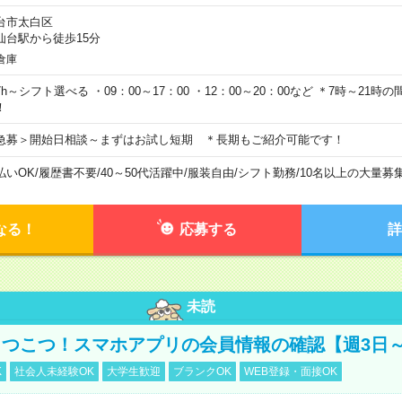
台市太白区
仙台駅から徒歩15分
倉庫
7h～シフト選べる ・09：00～17：00 ・12：00～20：00など ＊7時～21
！
急募＞開始日相談～まずはお試し短期 ＊長期もご紹介可能です！
払いOK
/
履歴書不要
/
40～50代活躍中
/
服装自由
/
シフト勤務
/
10名以上の大量募
なる！
応募する
詳
未読
つこつ！スマホアプリの会員情報の確認【週3日～
K
社会人未経験OK
大学生歓迎
ブランクOK
WEB登録・面接OK