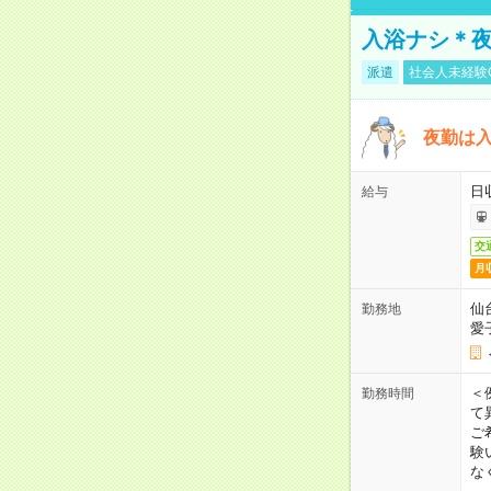
入浴ナシ＊夜
派遣
社会人未経験
夜勤は
日
給与
交
月
仙
勤務地
愛
＜
勤務時間
て
ご
験
な