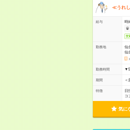
≪うれ
時
給与
交
仙
勤務地
仙
▼
勤務時間
＜
期間
日
特徴
コ
気に