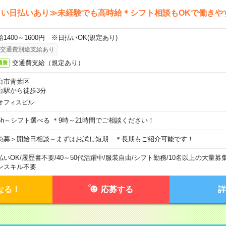
しい日払いあり≫未経験でも高時給＊シフト相談もOKで働きや
給1400～1600円 ※日払いOK(規定あり)
交通費別途支給あり
交通費支給（規定あり）
通費
台市青葉区
台駅から徒歩3分
オフィスビル
5h～シフト選べる ＊9時～21時間でご相談ください！
急募＞開始日相談～まずはお試し短期 ＊長期もご紹介可能です！
払いOK
/
履歴書不要
/
40～50代活躍中
/
服装自由
/
シフト勤務
/
10名以上の大量募
ンスキル不要
なる！
応募する
詳