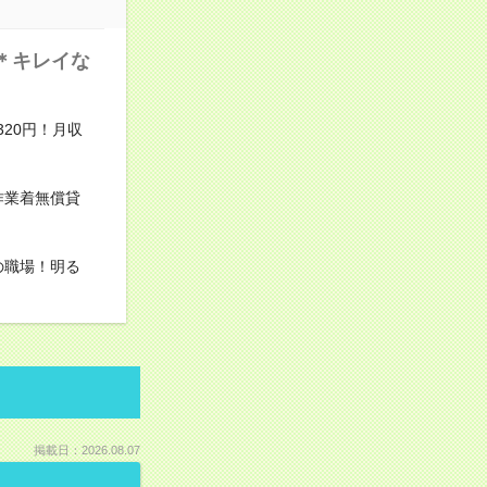
＊キレイな
20円！月収
作業着無償貸
の職場！明る
掲載日：2026.08.07