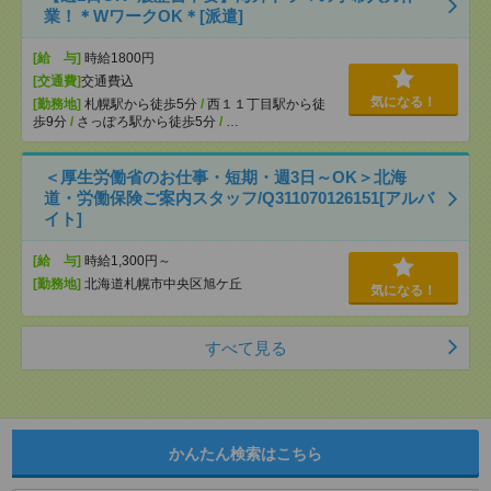
業！＊WワークOK＊[派遣]
[給 与]
時給1800円
[交通費]
交通費込
気になる！
[勤務地]
札幌駅から徒歩5分
/
西１１丁目駅から徒
歩9分
/
さっぽろ駅から徒歩5分
/
…
＜厚生労働省のお仕事・短期・週3日～OK＞北海
道・労働保険ご案内スタッフ/Q311070126151[アルバ
イト]
[給 与]
時給1,300円～
[勤務地]
北海道札幌市中央区旭ケ丘
気になる！
すべて見る
かんたん検索はこちら