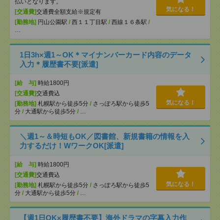
払いとなります。
気になる！
[交通費]
交通費全額支給※規定有
[勤務地]
円山公園駅
/
西１１丁目駅
/
西線１６条駅
/
…
1日3h×週1～OK＊マイナンバーカード内容のデータ
入力＊履歴書不要[派遣]
[給 与]
時給1800円
[交通費]
交通費込
気になる！
[勤務地]
札幌駅から徒歩5分
/
さっぽろ駅から徒歩5
分
/
大通駅から徒歩5分
/
…
＼週1～＆時短もOK／図書館、新規書籍の情報を入
力するだけ！WワークOK[派遣]
[給 与]
時給1800円
[交通費]
交通費込
気になる！
[勤務地]
札幌駅から徒歩5分
/
さっぽろ駅から徒歩5
分
/
大通駅から徒歩5分
/
…
【週1日OK×履歴書不要】海外ドラマの字幕入力作