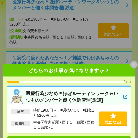
医療行為少なめ＊ほぼルーティンワーク＆いつもの
メンバーと働く体調管理[派遣]
[給 与]
時給1900円～ ■週払いOK ■日収1万
5200円以上
[交通費]
交通費全額支給
気になる！
[勤務地]
中央区役所前駅
/
西１１丁目駅
/
西線１１
条駅
/
…
＼病院に疲れたあなたへ！／施設でおばあちゃんの
×
健康管理＊医療行為ほぼ無し[派遣]
どちらのお仕事が気になりますか？
[給 与]
時給1900円～ ■週払いOK ■日収1万
5200円以上
1
/10
[交通費]
交通費全額支給
気になる！
医療行為少なめ＊ほぼルーティンワーク＆い
[勤務地]
円山公園駅
/
東屯田通駅
/
電車事業所前駅
/
…
つものメンバーと働く体調管理[派遣]
時給1900円～ ■週払いOK ■日収1
給与
【30名×年齢不問】夏ギフトのコツコツデータ入力！
万5200円以上
週3日・4時間～OK＊電話なし[派遣]
中央区役所前駅 / 西１１丁目駅 / 西線
気になる!
勤務地
１１条駅 / …
[給 与]
時給1700円～ ＊日払い・週払いOK