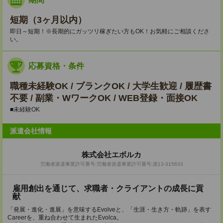
短期（3ヶ月以内）
即日～短期！※長期的にガッツリ稼ぎたい方もOK！お気軽にご相談くださ
い。
応募資格・条件
職種未経験OK / ブランクOK / 大学生歓迎 / 履歴書
不要 / 副業・WワークOK / WEB登録・面接OK
■未経験OK
派遣会社情報
株式会社エボルカ
労働者派遣事業許可番号:労働者派遣事業許可番号:派13‐315633
雇用創出を通じて、求職者・クライアントの成長に貢
献
「発展・進化・進展」を意味するEvolveと、「生涯・生き方・軌跡」を表す
Careerを、重ね合わせて生まれたEvolca。