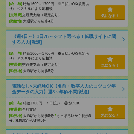
[給 与]
時給1600～1700円 ※日払いOK(規定あ
り) ※スキルにより応相談
[交通費]
交通費支給（規定あり）
気になる！
[勤務地]
大通駅から徒歩4分
《週4日～》1日7h～シフト選べる！転職サイトに関
する入力[派遣]
[給 与]
時給1600～1700円 ※日払いOK(規定あ
り) ※スキルにより応相談
[交通費]
交通費支給（規定あり）
気になる！
[勤務地]
大通駅から徒歩5分
電話なし×未経験OK【名前・数字入力のコツコツ年
金データの入力】週3～年齢不問[派遣]
[給 与]
時給1700円 ＊日払い・週払いOK
[交通費]
全額支給
気になる！
[勤務地]
大通駅から徒歩5分
/
さっぽろ駅から徒歩5
分
/
札幌駅から徒歩5分