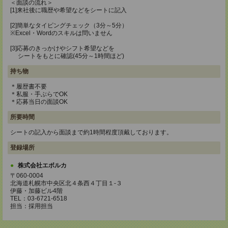
＜面談の流れ＞
[1]来社後に職歴や希望などをシートに記入
[2]簡単なタイピングチェック（3分～5分）
※Excel・Wordのスキルは問いません
[3]応募のきっかけやシフト希望などを
シートをもとに確認(45分～1時間ほど)
持ち物
＊履歴書不要
＊私服・手ぶらでOK
＊応募当日の面談OK
所要時間
シートの記入から面談まで約1時間程度頂戴しております。
登録場所
株式会社エボルカ
〒060-0004
北海道札幌市中央区北４条西４丁目１-３
伊藤・加藤ビル4階
TEL：03-6721-6518
担当：採用担当