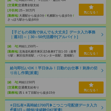
[給 与]
時給1700円 ※日払い・週払いOK
[交通費]
交通費全額支給
[月収例]
25～30万円
気になる！
[勤務地]
大通駅から徒歩3分
/
札幌駅から徒歩5分
/
さっぽろ駅から徒歩6分
【子どもの発熱で休んでも大丈夫】データ入力事務
｜週3日～｜30～50代活躍中[アルバイト]
[給 与]
時給1,150円～
[勤務地]
北海道札幌市東区北5条東8丁目1-33（最寄
気になる！
り駅：東区役所前駅、バスセンター前駅、苗穂駅）
給与即払いOK！平日休み！日勤のお仕事！刺身の切
り出し作業[派遣]
[給 与]
時給1150円
[交通費]
交通費支給有り
気になる！
[勤務地]
西１８丁目駅から徒歩15分
⭐日払有⭐高時給1700円❥こつこつ宅配便データ入力
☝週3日～/時短/未経験OK[派遣]