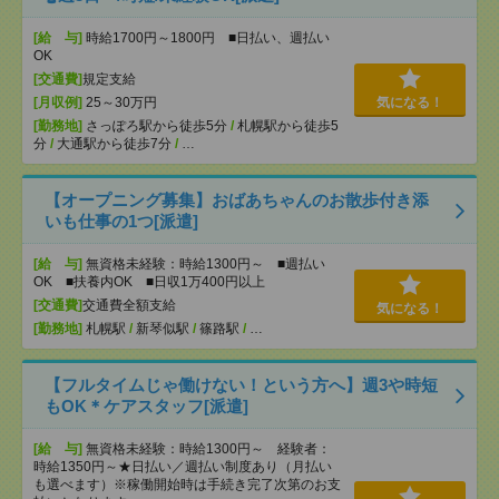
[給 与]
時給1700円～1800円 ■日払い、週払い
OK
[交通費]
規定支給
[月収例]
25～30万円
気になる！
[勤務地]
さっぽろ駅から徒歩5分
/
札幌駅から徒歩5
分
/
大通駅から徒歩7分
/
…
【オープニング募集】おばあちゃんのお散歩付き添
いも仕事の1つ[派遣]
[給 与]
無資格未経験：時給1300円～ ■週払い
OK ■扶養内OK ■日収1万400円以上
[交通費]
交通費全額支給
気になる！
[勤務地]
札幌駅
/
新琴似駅
/
篠路駅
/
…
【フルタイムじゃ働けない！という方へ】週3や時短
もOK＊ケアスタッフ[派遣]
[給 与]
無資格未経験：時給1300円～ 経験者：
時給1350円～★日払い／週払い制度あり（月払い
も選べます）※稼働開始時は手続き完了次第のお支