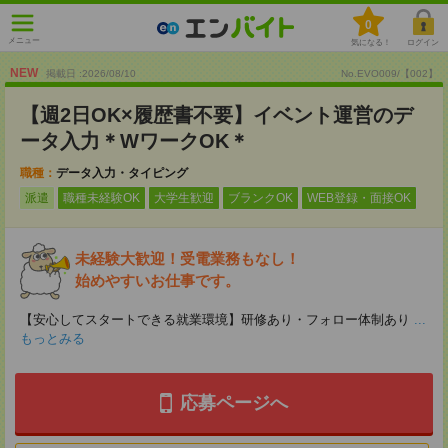
0
メニュー
気になる！
ログイン
NEW
掲載日 :2026
/
08
/
10
No.EVO009/【002】
【週2日OK×履歴書不要】イベント運営のデ
ータ入力＊WワークOK＊
職種：
データ入力・タイピング
派遣
職種未経験OK
大学生歓迎
ブランクOK
WEB登録・面接OK
未経験大歓迎！受電業務もなし！
始めやすいお仕事です。
【安心してスタートできる就業環境】研修あり・フォロー体制あり
...
もっとみる
応募ページへ