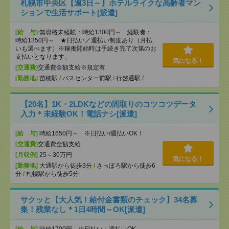
札幌市中央区【週3日～】ホテルライクな高齢者マン
ションで生活サポート[派遣]
[給 与]
無資格未経験：時給1300円～ 経験者：
時給1350円～ ★日払い／週払い制度あり（月払
いも選べます）※稼働開始時は手続き完了次第のお
支払いとなります。
気になる！
[交通費]
交通費全額支給※規定有
[勤務地]
苗穂駅
/
バスセンター前駅
/
行啓通駅
/
…
【20名】1K・2LDKなどの間取りのコツコツデータ
入力＊未経験OK！電話ナシ[派遣]
[給 与]
時給1650円～ ※日払い/週払いOK！
[交通費]
交通費全額支給
[月収例]
25～30万円
気になる！
[勤務地]
大通駅から徒歩3分
/
さっぽろ駅から徒歩6
分
/
札幌駅から徒歩5分
サクッと【大人気！給付金書類のチェック】34名募
集！残業なし＊1日4時間～OK[派遣]