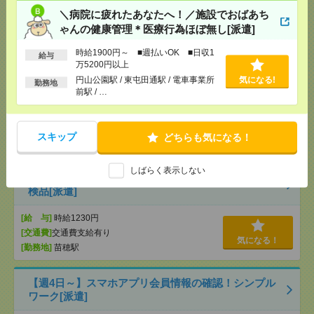
[交通費]
全額支給
＼病院に疲れたあなたへ！／施設でおばあち
[月収例]
25～30万円
気になる！
ゃんの健康管理＊医療行為ほぼ無し[派遣]
[勤務地]
さっぽろ駅から徒歩4分
/
大通駅から徒歩4
分
/
札幌駅から徒歩4分
時給1900円～ ■週払いOK ■日収1
給与
万5200円以上
データ入力スタッフ◆週3日・1日4h～OK／30～50代
円山公園駅 / 東屯田通駅 / 電車事業所
気になる!
勤務地
活躍中！／残業なし[アルバイト]
前駅 / …
[給 与]
時給1,150円～
[勤務地]
北海道札幌市東区北5条東8丁目1-33（最寄
スキップ
どちらも気になる！
気になる！
り駅：東区役所前駅、バスセンター前駅、苗穂駅）
しばらく表示しない
給与即払いOK！高時給！平日休み！青果の袋詰め、
検品[派遣]
[給 与]
時給1230円
[交通費]
交通費支給有り
気になる！
[勤務地]
苗穂駅
【週4日～】スマホアプリ会員情報の確認！シンプル
ワーク[派遣]