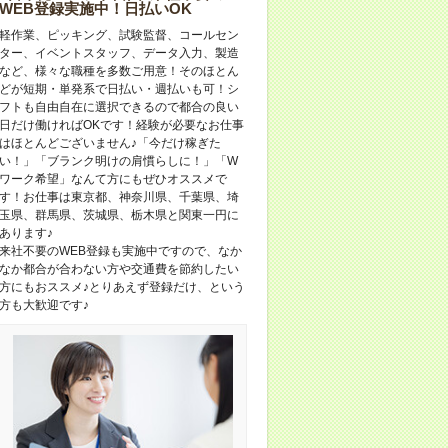
WEB登録実施中！日払いOK
軽作業、ピッキング、試験監督、コールセン
ター、イベントスタッフ、データ入力、製造
など、様々な職種を多数ご用意！そのほとん
どが短期・単発系で日払い・週払いも可！シ
フトも自由自在に選択できるので都合の良い
日だけ働ければOKです！経験が必要なお仕事
はほとんどございません♪「今だけ稼ぎた
い！」「ブランク明けの肩慣らしに！」「W
ワーク希望」なんて方にもぜひオススメで
す！お仕事は東京都、神奈川県、千葉県、埼
玉県、群馬県、茨城県、栃木県と関東一円に
あります♪
来社不要のWEB登録も実施中ですので、なか
なか都合が合わない方や交通費を節約したい
方にもおススメ♪とりあえず登録だけ、という
方も大歓迎です♪