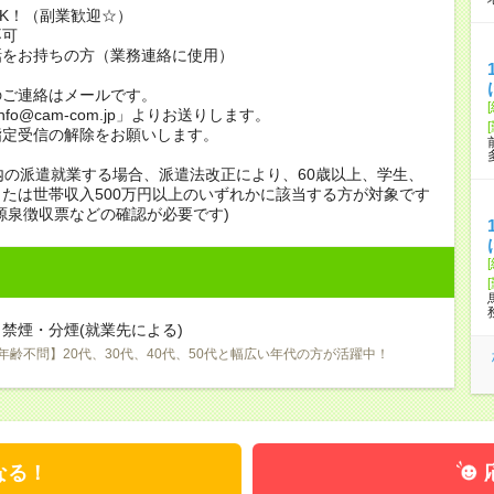
K！（副業歓迎☆）
不可
話をお持ちの方（業務連絡に使用）
のご連絡はメールです。
info@cam-com.jp」よりお送りします。
指定受信の解除をお願いします。
内の派遣就業する場合、派遣法改正により、60歳以上、学生、
たは世帯収入500万円以上のいずれかに該当する方が対象です
源泉徴収票などの確認が必要です)
禁煙・分煙(就業先による)
年齢不問】20代、30代、40代、50代と幅広い年代の方が活躍中！
なる！