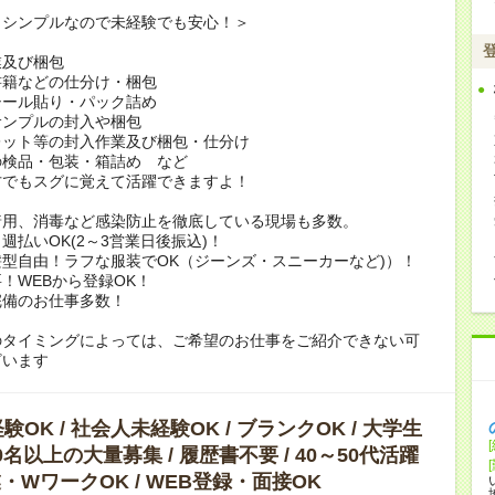
もシンプルなので未経験でも安心！＞
業及び梱包
書籍などの仕分け・梱包
シール貼り・パック詰め
サンプルの封入や梱包
レット等の封入作業及び梱包・仕分け
の検品・包装・箱詰め など
方でもスグに覚えて活躍できますよ！
着用、消毒など感染防止を徹底している現場も多数。
週払いOK(2～3営業日後振込)！
型自由！ラフな服装でOK（ジーンズ・スニーカーなど)）！
！WEBから登録OK！
完備のお仕事多数！
のタイミングによっては、ご希望のお仕事をご紹介できない可
ざいます
OK / 社会人未経験OK / ブランクOK / 大学生
10名以上の大量募集 / 履歴書不要 / 40～50代活躍
副業・WワークOK / WEB登録・面接OK