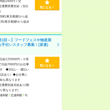
時給2400円＋交
交通費実費支給（当社
気になる！
）
田町(東京都)駅から徒
三田(東京都)駅から徒歩
発1回～】フードフェスや物産展
お手伝いスタッフ募集！[派遣]
日給1万5000円～※実
で日給7000円のお仕事
気になる！
す ◆日払い・週払い
規定あり）◆お仕事に
給も異なります
交通費別途支給あり(勤
り異なります)
浦和駅
/
北浦和駅
/
与