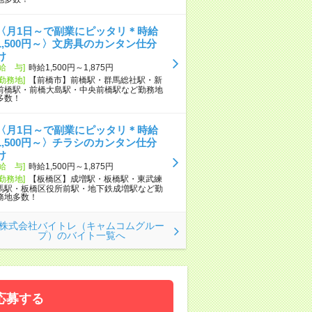
〈月1日～で副業にピッタリ＊時給
1,500円～〉文房具のカンタン仕分
け
[給 与]
時給1,500円～1,875円
[勤務地]
【前橋市】前橋駅・群馬総社駅・新
前橋駅・前橋大島駅・中央前橋駅など勤務地
多数！
〈月1日～で副業にピッタリ＊時給
1,500円～〉チラシのカンタン仕分
け
[給 与]
時給1,500円～1,875円
[勤務地]
【板橋区】成増駅・板橋駅・東武練
馬駅・板橋区役所前駅・地下鉄成増駅など勤
務地多数！
株式会社バイトレ（キャムコムグルー
プ）のバイト一覧へ
応募する