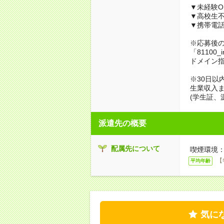
▼未経験O
▼高校生
▼携帯電
※応募後
「81100_
ドメイン
※30日以
生業収入ま
(学生証、
派遣先の概要
配属先について
喫煙環境：
【
平均年齢
気に