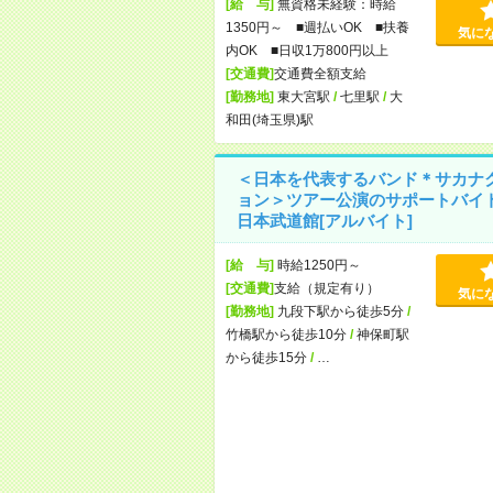
[給 与]
無資格未経験：時給
1350円～ ■週払いOK ■扶養
気に
内OK ■日収1万800円以上
[交通費]
交通費全額支給
[勤務地]
東大宮駅
/
七里駅
/
大
和田(埼玉県)駅
＜日本を代表するバンド＊サカナ
ョン＞ツアー公演のサポートバイ
日本武道館[アルバイト]
[給 与]
時給1250円～
[交通費]
支給（規定有り）
気に
[勤務地]
九段下駅から徒歩5分
/
竹橋駅から徒歩10分
/
神保町駅
から徒歩15分
/
…