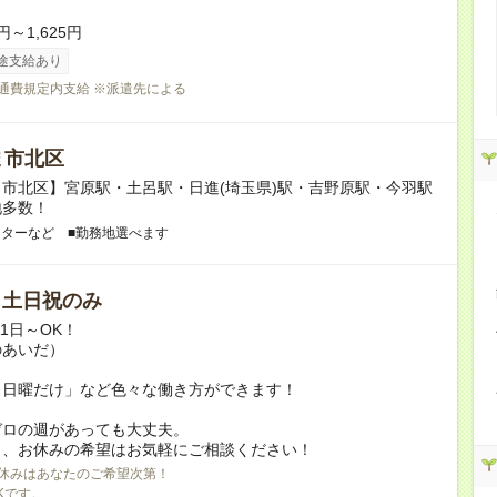
円～1,625円
途支給あり
交通費規定内支給 ※派遣先による
ま市北区
市北区】宮原駅・土呂駅・日進(埼玉県)駅・吉野原駅・今羽駅
地多数！
ンターなど ■勤務地選べます
/ 土日祝のみ
月1日～OK！
のあいだ）
と日曜だけ」など色々な働き方ができます！
ゼロの週があっても大丈夫。
日、お休みの希望はお気軽にご相談ください！
休みはあなたのご希望次第！
Kです。