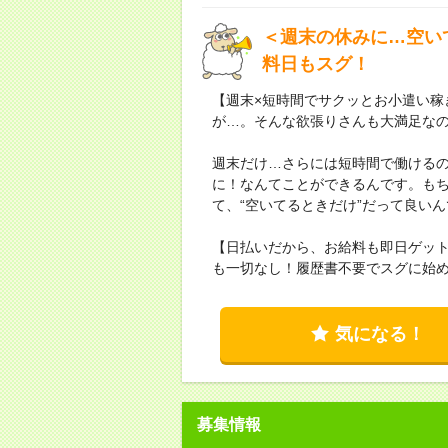
＜週末の休みに…空い
料日もスグ！
【週末×短時間でサクッとお小遣い稼
が…。そんな欲張りさんも大満足な
週末だけ…さらには短時間で働ける
に！なんてことができるんです。もち
て、“空いてるときだけ”だって良い
【日払いだから、お給料も即日ゲッ
も一切なし！履歴書不要でスグに始
気になる！
募集情報