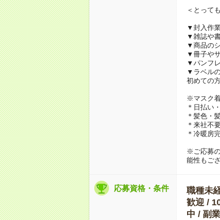
＜とって
▼封入作
▼雑誌や
▼商品の
▼冊子や
▼パンフ
▼ラベル
初めての
※マスク
＊日払い・
＊髪色・髪
＊来社不要
＊冷暖房
※ご応募
能性もご
応募資格・条件
職種未経験
歓迎 / 
中 / 