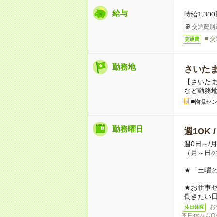
給与
時給1,300
交通費別
■ 
交通費
勤務地
さいた
【さいたま
など勤務
■物流セ
勤務曜日
週1OK 
週0日～/
（月～日
★「土曜
★お仕事
働きたい
お
休日休暇
平日休みもO