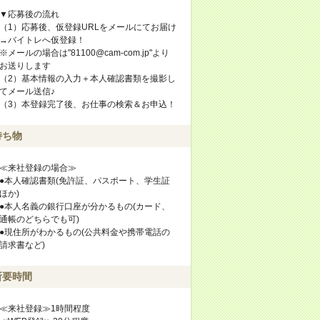
▼応募後の流れ
（1）応募後、仮登録URLをメールにてお届け
→バイトレへ仮登録！
※メールの場合は"81100@cam-com.jp"より
お送りします
（2）基本情報の入力＋本人確認書類を撮影し
てメール送信♪
（3）本登録完了後、お仕事の検索＆お申込！
持ち物
≪来社登録の場合≫
●本人確認書類(免許証、パスポート、学生証
ほか)
●本人名義の銀行口座が分かるもの(カード、
通帳のどちらでも可)
●現住所がわかるもの(公共料金や携帯電話の
請求書など)
所要時間
≪来社登録≫1時間程度