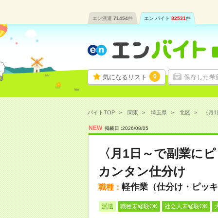
エン派遣
71454
件
エン バイト
82531
件
0
気になるリスト
保存した希
バイトTOP
関東
埼玉県
北区
〈月1
NEW
掲載日 :
2026
/
08
/
05
〈月1日～で副業にピ
カンタン仕分け
軽作業（仕分け・ピッキ
職種：
派遣
職種未経験OK
社会人未経験OK