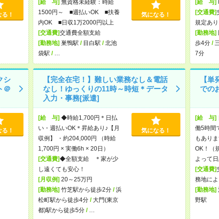
[給 与]
無資格未経験：時給
[給 与]
1500円～ ■週払いOK ■扶養
[交通費]
なる！
気になる！
内OK ■日収1万2000円以上
規定あり
[交通費]
交通費全額支給
[勤務地]
[勤務地]
巣鴨駅
/
目白駅
/
北池
歩4分
/
袋駅
/
…
7分
クシ
【完全在宅！】難しい業務なし＆電話
【単
ト＠
なし！ゆっくりの11時～時短＊データ
での
入力・事務[派遣]
[給 与]
◆時給1,700円＊日払
[給 与]
い・週払いOK＊昇給あり♪【月
働5時間
なる！
気になる！
収例】 ・約204,000円 （時給
もありま
1,700円 × 実働6h × 20日）
OK！（
[交通費]
◆全額支給 ＊家が少
よって日
し遠くても安心！
[交通費]
[月収例]
20～25万円
務地によ
[勤務地]
竹芝駅から徒歩2分
/
浜
[勤務地]
松町駅から徒歩4分
/
大門(東京
野駅
都)駅から徒歩5分
/
…