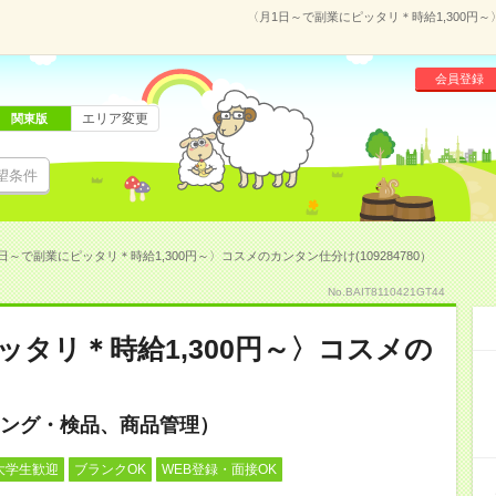
〈月1日～で副業にピッタリ＊時給1,300円～
会員登録
エリア変更
関東版
望条件
日～で副業にピッタリ＊時給1,300円～〉コスメのカンタン仕分け(109284780）
No.BAIT8110421GT44
ッタリ＊時給1,300円～〉コスメの
ング・検品、商品管理）
大学生歓迎
ブランクOK
WEB登録・面接OK