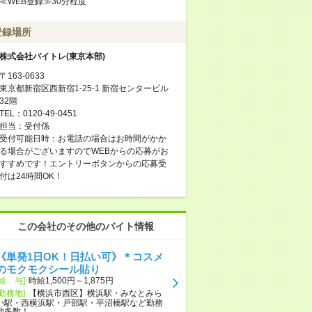
≪WEB登録≫30分程度
登録場所
株式会社バイトレ(東京本部)
〒163-0633
東京都新宿区西新宿1-25-1 新宿センタービル
32階
TEL：0120-49-0451
担当：受付係
受付可能日時：お電話の場合はお時間がかか
る場合がございますのでWEBからの応募がお
すすめです！エントリーボタンからの応募受
付は24時間OK！
この会社のその他のバイト情報
《単発1日OK！日払い可》＊コスメ
のモクモクシール貼り
[給 与]
時給1,500円～1,875円
[勤務地]
【横浜市西区】横浜駅・みなとみら
い駅・西横浜駅・戸部駅・平沼橋駅など勤務
地多数！